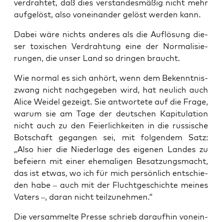
ver­drah­tet, daß dies ver­stan­des­mä­ßig nicht mehr
auf­ge­löst, also von­ein­an­der gelöst wer­den kann.
Dabei wäre nichts ande­res als die Auf­lö­sung die­
ser toxi­schen Ver­drah­tung eine der Nor­ma­li­sie­
run­gen, die unser Land so drin­gen braucht.
Wie nor­mal es sich anhört, wenn dem Bekennt­nis­
zwang nicht nach­ge­ge­ben wird, hat neu­lich auch
Ali­ce Wei­del gezeigt. Sie ant­wor­te­te auf die Fra­ge,
war­um sie am Tage der deut­schen Kapi­tu­la­ti­on
nicht auch zu den Fei­er­lich­kei­ten in die rus­si­sche
Bot­schaft gegan­gen sei, mit fol­gen­dem Satz:
„Also hier die Nie­der­la­ge des eige­nen Lan­des zu
befei­ern mit einer ehe­ma­li­gen Besat­zungs­macht,
das ist etwas, wo ich für mich per­sön­lich ent­schie­
den habe – auch mit der Flucht­ge­schich­te mei­nes
Vaters –, dar­an nicht teilzunehmen.“
Die ver­sam­mel­te Pres­se schrieb dar­auf­hin von­ein­