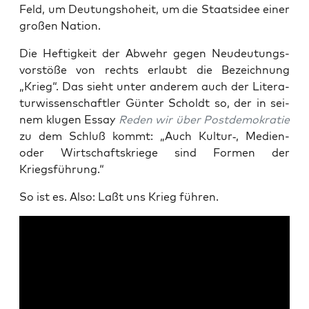
Feld, um Deu­tungs­ho­heit, um die Staats­idee einer
gro­ßen Nation.
Die Hef­tig­keit der Abwehr gegen Neu­deu­tungs­
vor­stö­ße von rechts erlaubt die Bezeich­nung
„Krieg“. Das sieht unter ande­rem auch der Lite­ra­
tur­wis­sen­schaft­ler Gün­ter Scholdt so, der in sei­
nem klu­gen Essay
Reden wir über Post­de­mo­kra­tie
zu dem Schluß kommt: „Auch Kultur‑, Medi­en-
oder Wirt­schafts­krie­ge sind For­men der
Kriegsführung.“
So ist es. Also: Laßt uns Krieg führen.