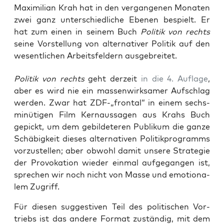
Maximilian Krah hat in den vergangenen Monaten
zwei ganz unterschiedliche Ebenen bespielt. Er
hat zum einen in seinem Buch
Politik von rechts
seine Vorstellung von alternativer Politik auf den
wesentlichen Arbeitsfeldern ausgebreitet.
Poli­tik von rechts
geht der­zeit
in die 4. Auf­la­ge
,
aber es wird nie ein mas­sen­wirk­sa­mer Auf­schlag
wer­den. Zwar hat ZDF-„frontal“ in einem sechs­
mi­nü­ti­gen Film Kern­aus­sa­gen aus Krahs Buch
gepickt, um dem gebil­de­te­ren Publi­kum die gan­ze
Schä­big­keit die­ses alter­na­ti­ven Poli­tik­pro­gramms
vor­zu­stel­len; aber obwohl damit unse­re Stra­te­gie
der Pro­vo­ka­ti­on wie­der ein­mal auf­ge­gan­gen ist,
spre­chen wir noch nicht von Mas­se und emo­tio­na­
lem Zugriff.
Für die­sen sug­ges­ti­ven Teil des poli­ti­schen Vor­
triebs ist das ande­re For­mat zustän­dig, mit dem