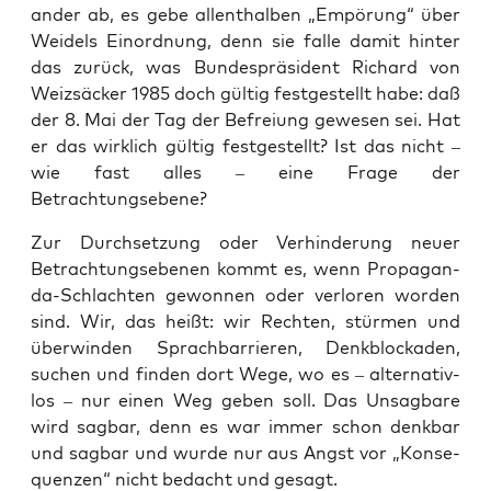
an­der ab, es gebe allent­hal­ben „Empö­rung“ über
Wei­dels Ein­ord­nung, denn sie fal­le damit hin­ter
das zurück, was Bun­des­prä­si­dent Richard von
Weiz­sä­cker 1985 doch gül­tig fest­ge­stellt habe: daß
der 8. Mai der Tag der Befrei­ung gewe­sen sei. Hat
er das wirk­lich gül­tig fest­ge­stellt? Ist das nicht –
wie fast alles – eine Fra­ge der
Betrachtungsebene?
Zur Durch­set­zung oder Ver­hin­de­rung neu­er
Betrach­tungs­ebe­nen kommt es, wenn Pro­pa­gan­
da-Schlach­ten gewon­nen oder ver­lo­ren wor­den
sind. Wir, das heißt: wir Rech­ten, stür­men und
über­win­den Sprach­bar­rie­ren, Denk­blo­cka­den,
suchen und fin­den dort Wege, wo es – alter­na­tiv­
los – nur einen Weg geben soll. Das Unsag­ba­re
wird sag­bar, denn es war immer schon denk­bar
und sag­bar und wur­de nur aus Angst vor „Kon­se­
quen­zen“ nicht bedacht und gesagt.