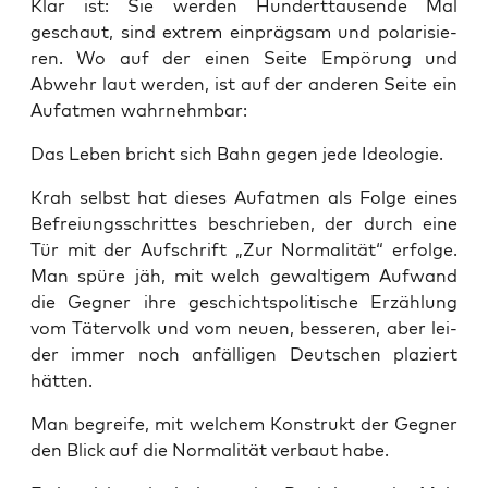
Klar ist: Sie wer­den Hun­dert­tau­sen­de Mal
geschaut, sind extrem ein­präg­sam und pola­ri­sie­
ren. Wo auf der einen Sei­te Empö­rung und
Abwehr laut wer­den, ist auf der ande­ren Sei­te ein
Auf­at­men wahrnehmbar:
Das Leben bricht sich Bahn gegen jede Ideologie.
Krah selbst hat die­ses Auf­at­men als Fol­ge eines
Befrei­ungs­schrit­tes beschrie­ben, der durch eine
Tür mit der Auf­schrift „Zur Nor­ma­li­tät“ erfol­ge.
Man spü­re jäh, mit welch gewal­ti­gem Auf­wand
die Geg­ner ihre geschichts­po­li­ti­sche Erzäh­lung
vom Täter­volk und vom neu­en, bes­se­ren, aber lei­
der immer noch anfäl­li­gen Deut­schen pla­ziert
hätten.
Man begrei­fe, mit wel­chem Kon­strukt der Geg­ner
den Blick auf die Nor­ma­li­tät ver­baut habe.