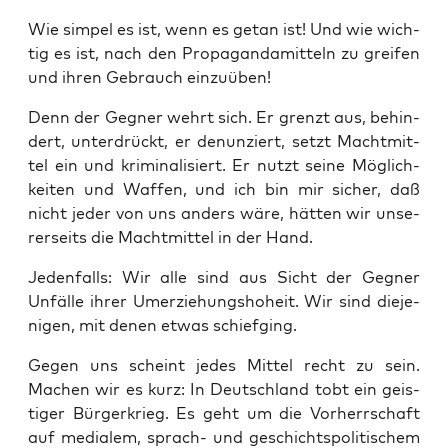
Wie sim­pel es ist, wenn es getan ist! Und wie wich­
tig es ist, nach den Pro­pa­gan­da­mit­teln zu grei­fen
und ihren Gebrauch einzuüben!
Denn der Geg­ner wehrt sich. Er grenzt aus, behin­
dert, unter­drückt, er denun­ziert, setzt Macht­mit­
tel ein und kri­mi­na­li­siert. Er nutzt sei­ne Mög­lich­
kei­ten und Waf­fen, und ich bin mir sicher, daß
nicht jeder von uns anders wäre, hät­ten wir unse­
rer­seits die Macht­mit­tel in der Hand.
Jeden­falls: Wir alle sind aus Sicht der Geg­ner
Unfäl­le ihrer Umer­zie­hungs­ho­heit. Wir sind die­je­
ni­gen, mit denen etwas schiefging.
Gegen uns scheint jedes Mit­tel recht zu sein.
Machen wir es kurz: In Deutsch­land tobt ein geis­
ti­ger Bür­ger­krieg. Es geht um die Vor­herr­schaft
auf media­lem, sprach- und geschichts­po­li­ti­schem