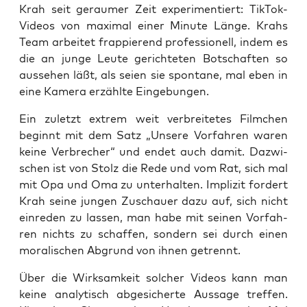
Krah seit gerau­mer Zeit expe­ri­men­tiert: Tik­Tok-
Vide­os von maxi­mal einer Minu­te Län­ge. Krahs
Team arbei­tet frap­pie­rend pro­fes­sio­nell, indem es
die an jun­ge Leu­te gerich­te­ten Bot­schaf­ten so
aus­se­hen läßt, als sei­en sie spon­ta­ne, mal eben in
eine Kame­ra erzähl­te Eingebungen.
Ein zuletzt extrem weit ver­brei­te­tes Film­chen
beginnt mit dem Satz „Unse­re Vor­fah­ren waren
kei­ne Ver­bre­cher“ und endet auch damit. Dazwi­
schen ist von Stolz die Rede und vom Rat, sich mal
mit Opa und Oma zu unter­hal­ten. Impli­zit for­dert
Krah sei­ne jun­gen Zuschau­er dazu auf, sich nicht
ein­re­den zu las­sen, man habe mit sei­nen Vor­fah­
ren nichts zu schaf­fen, son­dern sei durch einen
mora­li­schen Abgrund von ihnen getrennt.
Über die Wirk­sam­keit sol­cher Vide­os kann man
kei­ne ana­ly­tisch abge­si­cher­te Aus­sa­ge tref­fen.