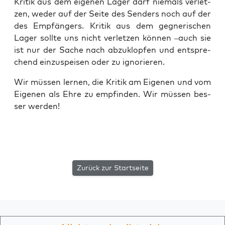
Kri­tik aus dem eige­nen Lager darf nie­mals ver­let­
zen, weder auf der Sei­te des Sen­ders noch auf der
des Emp­fän­gers. Kri­tik aus dem geg­ne­ri­schen
Lager soll­te uns nicht ver­let­zen kön­nen –auch sie
ist nur der Sache nach abzu­klop­fen und ent­spre­
chend ein­zu­spei­sen oder zu ignorieren.
Wir müs­sen ler­nen, die Kri­tik am Eige­nen und vom
Eige­nen als Ehre zu emp­fin­den. Wir müs­sen bes­
ser werden!
Zurück zur Startseite