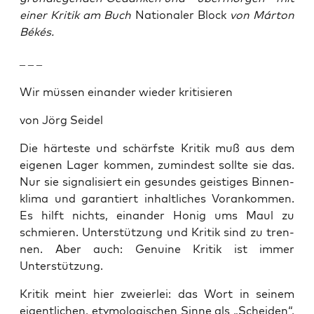
einer Kritik am Buch
Nationaler Block
von Márton
Békés.
– – –
Wir müs­sen ein­an­der wie­der kritisieren
von Jörg Seidel
Die här­tes­te und schärfs­te Kri­tik muß aus dem
eige­nen Lager kom­men, zumin­dest soll­te sie das.
Nur sie signa­li­siert ein gesun­des geis­ti­ges Bin­nen­
kli­ma und garan­tiert inhalt­li­ches Vor­an­kom­men.
Es hilft nichts, ein­an­der Honig ums Maul zu
schmie­ren. Unter­stüt­zung und Kri­tik sind zu tren­
nen. Aber auch: Genui­ne Kri­tik ist immer
Unterstützung.
Kri­tik meint hier zwei­er­lei: das Wort in sei­nem
eigent­li­chen, ety­mo­lo­gi­schen Sin­ne als „Schei­den“,