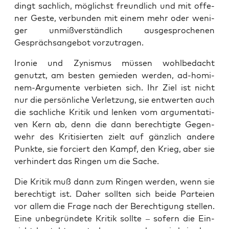
dingt sach­lich, mög­lichst freund­lich und mit offe­
ner Ges­te, ver­bun­den mit einem mehr oder weni­
ger unmiß­ver­ständ­lich aus­ge­spro­che­nen
Gesprächs­an­ge­bot vorzutragen.
Iro­nie und Zynis­mus müs­sen wohl­be­dacht
genutzt, am bes­ten gemie­den wer­den, ad-homi­
nem-Argu­men­te ver­bie­ten sich. Ihr Ziel ist nicht
nur die per­sön­li­che Ver­let­zung, sie ent­wer­ten auch
die sach­li­che Kri­tik und len­ken vom argu­men­ta­ti­
ven Kern ab, denn die dann berech­tig­te Gegen­
wehr des Kri­ti­sier­ten zielt auf gänz­lich ande­re
Punk­te, sie for­ciert den Kampf, den Krieg, aber sie
ver­hin­dert das Rin­gen um die Sache.
Die Kri­tik muß dann zum Rin­gen wer­den, wenn sie
berech­tigt ist. Daher soll­ten sich bei­de Par­tei­en
vor allem die Fra­ge nach der Berech­ti­gung stel­len.
Eine unbe­grün­de­te Kri­tik soll­te – sofern die Ein­