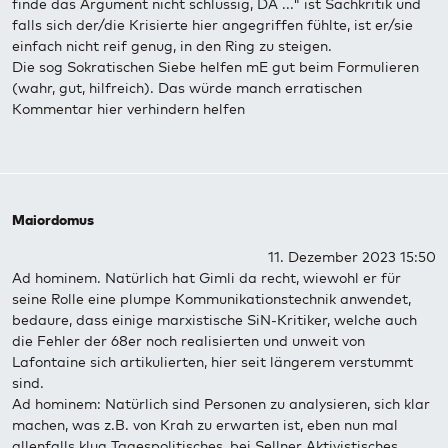
finde das Argument nicht schlüssig, DA ..." ist Sachkritik und
falls sich der/die Krisierte hier angegriffen fühlte, ist er/sie
einfach nicht reif genug, in den Ring zu steigen.
Die sog Sokratischen Siebe helfen mE gut beim Formulieren
(wahr, gut, hilfreich). Das würde manch erratischen
Kommentar hier verhindern helfen
Maiordomus
11. Dezember 2023 15:50
Ad hominem. Natürlich hat Gimli da recht, wiewohl er für
seine Rolle eine plumpe Kommunikationstechnik anwendet,
bedaure, dass einige marxistische SiN-Kritiker, welche auch
die Fehler der 68er noch realisierten und unweit von
Lafontaine sich artikulierten, hier seit längerem verstummt
sind.
Ad hominem: Natürlich sind Personen zu analysieren, sich klar
machen, was z.B. von Krah zu erwarten ist, eben nun mal
allenfalls klug Tagespolitisches, bei Sellner Aktivistisches,