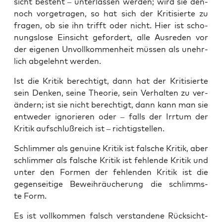
sicht besteht – unter­las­sen wer­den; wird sie den­
noch vor­ge­tra­gen, so hat sich der Kri­ti­sier­te zu
fra­gen, ob sie ihn trifft oder nicht. Hier ist scho­
nungs­lo­se Ein­sicht gefor­dert, alle Aus­re­den vor
der eige­nen Unvoll­kom­men­heit müs­sen als unehr­
lich abge­lehnt werden.
Ist die Kri­tik berech­tigt, dann hat der Kri­ti­sier­te
sein Den­ken, sei­ne Theo­rie, sein Ver­hal­ten zu ver­
än­dern; ist sie nicht berech­tigt, dann kann man sie
ent­we­der igno­rie­ren oder – falls der Irr­tum der
Kri­tik auf­schluß­reich ist – richtigstellen.
Schlim­mer als genui­ne Kri­tik ist fal­sche Kri­tik, aber
schlim­mer als fal­sche Kri­tik ist feh­len­de Kri­tik und
unter den For­men der feh­len­den Kri­tik ist die
gegen­sei­ti­ge Beweih­räu­che­rung die schlimms­
te Form.
Es ist voll­kom­men falsch ver­stan­de­ne Rück­sicht­