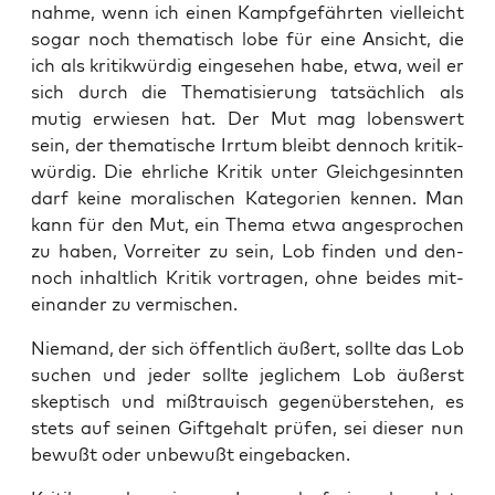
nah­me, wenn ich einen Kampf­ge­fähr­ten viel­leicht
sogar noch the­ma­tisch lobe für eine Ansicht, die
ich als kri­tik­wür­dig ein­ge­se­hen habe, etwa, weil er
sich durch die The­ma­ti­sie­rung tat­säch­lich als
mutig erwie­sen hat. Der Mut mag lobens­wert
sein, der the­ma­ti­sche Irr­tum bleibt den­noch kri­tik­
wür­dig. Die ehr­li­che Kri­tik unter Gleich­ge­sinn­ten
darf kei­ne mora­li­schen Kate­go­rien ken­nen. Man
kann für den Mut, ein The­ma etwa ange­spro­chen
zu haben, Vor­rei­ter zu sein, Lob fin­den und den­
noch inhalt­lich Kri­tik vor­tra­gen, ohne bei­des mit­
ein­an­der zu vermischen.
Nie­mand, der sich öffent­lich äußert, soll­te das Lob
suchen und jeder soll­te jeg­li­chem Lob äußerst
skep­tisch und miß­trau­isch gegen­über­ste­hen, es
stets auf sei­nen Gift­ge­halt prü­fen, sei die­ser nun
bewußt oder unbe­wußt eingebacken.