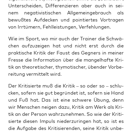
Unter­schei­den, Dif­fe­ren­zie­ren aber auch in sei­
nem nega­ti­vis­ti­schen All­ge­mein­ge­brauch als
bewuß­tes Auf­de­cken und poin­tier­tes Vor­tra­gen
von Irr­tü­mern, Fehl­leis­tun­gen, Verfehlungen.
Wie im Sport, wo mir auch der Trai­ner die Schwä­
chen auf­zu­zei­gen hat und nicht erst durch die
prak­ti­sche Kri­tik der Faust des Geg­ners in mei­ner
Fres­se die Infor­ma­ti­on über die man­gel­haf­te Kri­
tik an theo­re­ti­scher, thy­mo­ti­scher, üben­der Vor­be­
rei­tung ver­mit­telt wird.
Der Kri­ti­sier­te muß die Kri­tik – so oder so – schlu­
cken, sofern sie gut begrün­det ist, sofern sie Hand
und Fuß hat. Das ist eine schwe­re Übung, denn
wir Men­schen nei­gen dazu, Kri­tik am Werk als Kri­
tik an der Per­son wahr­zu­neh­men. So wie der Kri­ti­
sier­te die­sen Impuls nie­der­zu­rin­gen hat, so ist es
die Auf­ga­be des Kri­ti­sie­ren­den, sei­ne Kri­tik unbe­