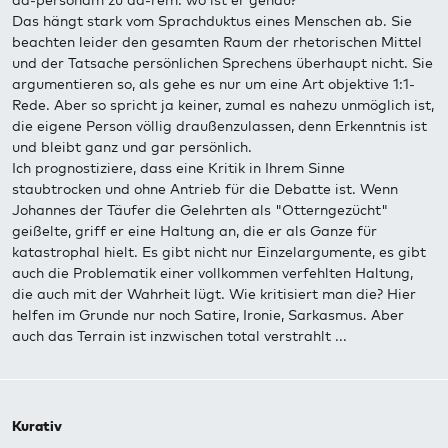
ad-personam zu ad-rem: wo ist er genau?
Das hängt stark vom Sprachduktus eines Menschen ab. Sie
beachten leider den gesamten Raum der rhetorischen Mittel
und der Tatsache persönlichen Sprechens überhaupt nicht. Sie
argumentieren so, als gehe es nur um eine Art objektive 1:1-
Rede. Aber so spricht ja keiner, zumal es nahezu unmöglich ist,
die eigene Person völlig draußenzulassen, denn Erkenntnis ist
und bleibt ganz und gar persönlich.
Ich prognostiziere, dass eine Kritik in Ihrem Sinne
staubtrocken und ohne Antrieb für die Debatte ist. Wenn
Johannes der Täufer die Gelehrten als "Otterngezücht"
geißelte, griff er eine Haltung an, die er als Ganze für
katastrophal hielt. Es gibt nicht nur Einzelargumente, es gibt
auch die Problematik einer vollkommen verfehlten Haltung,
die auch mit der Wahrheit lügt. Wie kritisiert man die? Hier
helfen im Grunde nur noch Satire, Ironie, Sarkasmus. Aber
auch das Terrain ist inzwischen total verstrahlt ...
Kurativ