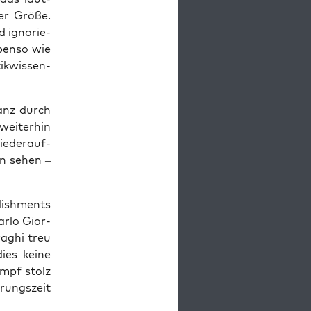
ler Grö­ße.
d igno­rie­
eben­so wie
k­wis­sen­
tanz durch
ei­ter­hin
e­der­auf­
­on sehen –
lish­ments
ar­lo Gior­
raghi treu
ies kei­ne
ampf stolz
rungs­zeit