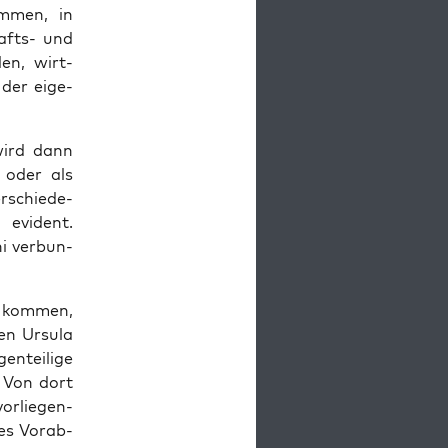
m­men, in
hafts- und
­len, wirt­
n der eige­
 wird dann
t« oder als
r­schie­de­
 evi­dent.
i ver­bun­
n kom­men,
n Ursu­la
n­tei­li­ge
. Von dort
or­lie­gen­
es Vor­ab-