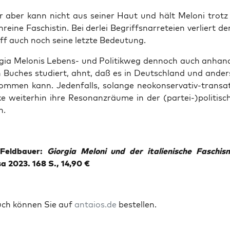
er aber kann nicht aus sei­ner Haut und hält Melo­ni trotz
­rei­ne Faschis­tin. Bei der­lei Begriffs­nar­re­tei­en ver­liert d
iff auch noch sei­ne letz­te Bedeutung.
gia Melo­nis Lebens- und Poli­tik­weg den­noch auch anhan
en Buches stu­diert, ahnt, daß es in Deutsch­land und ande
om­men kann. Jeden­falls, solan­ge neo­kon­ser­va­tiv-trans­at­
ke wei­ter­hin ihre Reso­nanz­räu­me in der (partei-)politis
n.
Feld­bau­er:
Gior­gia Melo­ni und der ita­lie­ni­sche Faschis­
sa 2023. 168 S., 14,90 €
uch kön­nen Sie auf
antaios.de
bestellen.