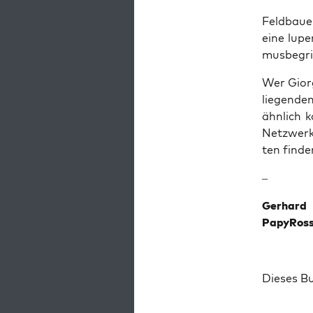
Feld­bau­
eine lupen
mus­be­gr
Wer Gior­
lie­gen­d
ähn­lich k
Netz­wer­
ten finde
–
Ger­hard 
Papy­Ros­
Die­ses B