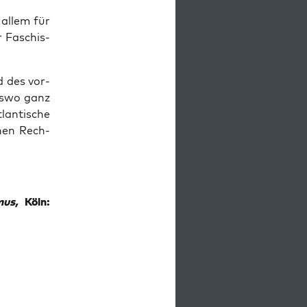
 allem für
er Faschis­
d des vor­
rs­wo ganz
lan­ti­sche
chen Rech­
mus,
Köln: