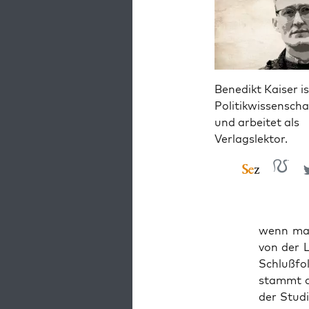
Benedikt Kaiser is
Politikwissenscha
und arbeitet als
Verlagslektor.
wenn man
von der Le
Schluß­fo
stammt der
der Stu­d