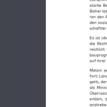
star­ke Be
Bis­her la
ren den Au
den sozia
schaft­ler
Es ist üb
die Recht
reich­lic
bau­pro­gr
auf ihrer
Melo­ni j
fort: Läng
get­ti, d
als Minis
Über­ra­s
erklärt, 
anstrebe