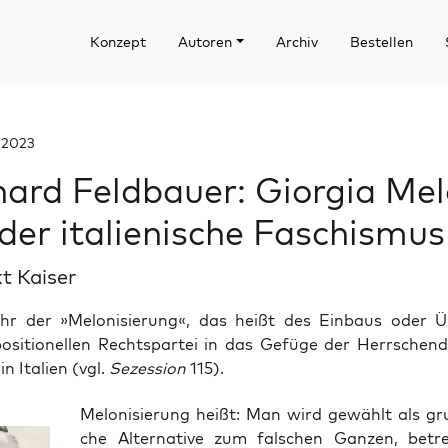
Konzept
Autoren
Archiv
Bestellen
 2023
ard Feldbauer: Giorgia Mel
der italienische Faschismus
t Kaiser
hr der »Melonisierung«, das heißt des Einbaus oder 
positionellen Rechtspartei in das Gefüge der Herrschend
in Italien (vgl.
Sezession
115).
Melo­ni­sie­rung heißt: Man wird gewählt als grun
che Alter­na­ti­ve zum fal­schen Gan­zen, bet