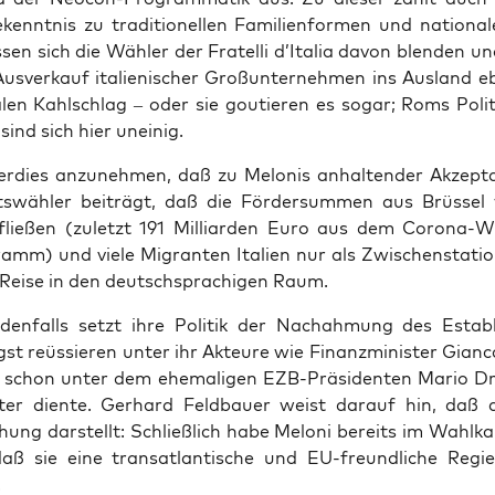
kennt­nis zu tra­di­tio­nel­len Fami­li­en­for­men und natio­na­
s­sen sich die Wäh­ler der Fratel­li d’Italia davon blen­den un
s­ver­kauf ita­lie­ni­scher Groß­un­ter­neh­men ins Aus­land 
­len Kahl­schlag – oder sie gou­tie­ren es sogar; Roms Poli­ti
 sind sich hier uneinig.
er­dies anzu­neh­men, daß zu Melo­nis anhal­ten­der Akzep­
s­wäh­ler bei­trägt, daß die För­der­sum­men aus Brüs­sel w
h flie­ßen (zuletzt 191 Mil­li­ar­den Euro aus dem Coro­na-Wi
amm) und vie­le Migran­ten Ita­li­en nur als Zwi­schen­sta­ti
 Rei­se in den deutsch­spra­chi­gen Raum.
eden­falls setzt ihre Poli­tik der Nach­ah­mung des Estab­
st reüs­sie­ren unter ihr Akteu­re wie Finanz­mi­nis­ter Gian­c
er schon unter dem ehe­ma­li­gen EZB-Prä­si­den­ten Mario D
­ter dien­te. Ger­hard Feld­bau­er weist dar­auf hin, daß d
chung dar­stellt: Schließ­lich habe Melo­ni bereits im Wahl­k
daß sie eine trans­at­lan­ti­sche und EU-freund­li­che Regie­
.