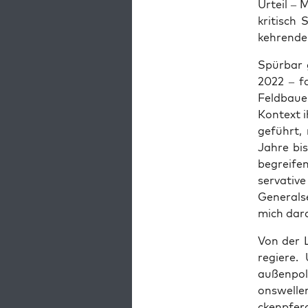
Urteil – 
kri­tisch
keh­ren­d
Spür­bar 
2022 – fa
Feld­bau­
Kon­text i
ge­führt, 
Jah­re bi
begrei­fen
ser­va­t
Gene­ral­
mich dar
Von der L
regie­re.
außen­po­l
ons­wel­le
cken­pfer