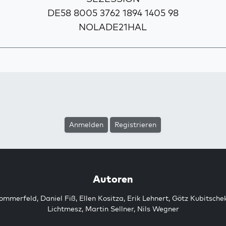
DE58 8005 3762 1894 1405 98
NOLADE21HAL
Anmelden
Registrieren
Autoren
Sommerfeld
,
Daniel Fiß
,
Ellen Kositza
,
Erik Lehnert
,
Götz Kubitsche
Lichtmesz
,
Martin Sellner
,
Nils Wegner