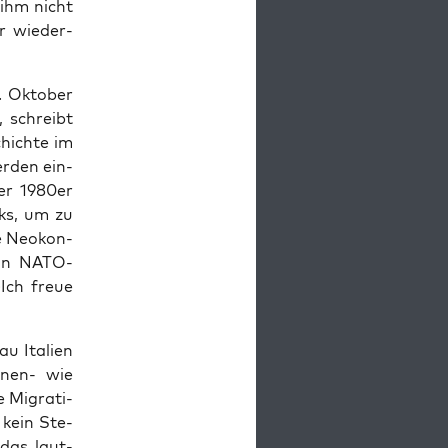
 ihm nicht
r wie­der­
. Okto­ber
, schreibt
hich­te im
er­den ein­
 der 1980er
nks, um zu
he Neo­kon­
von NATO-
»Ich freue
 Ita­li­en
innen- wie
e Migra­ti­
ß kein Ste­
 das laut­