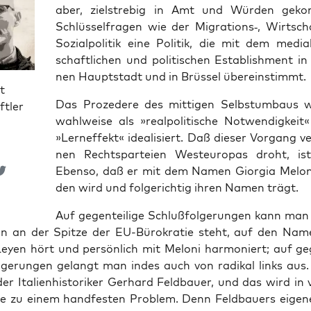
aber, ziel­stre­big in Amt und Wür­den geko
Schlüs­sel­fra­gen wie der Migrations‑, Wirt­sc
Sozi­al­po­li­tik eine Poli­tik, die mit dem media
schaft­li­chen und poli­ti­schen Estab­lish­ment i
nen Haupt­stadt und in Brüs­sel übereinstimmt.
t
Das Pro­ze­de­re des mit­ti­gen Selbstum­baus
ftler
wahl­wei­se als »real­po­li­ti­sche Not­wen­dig­kei
»Lern­ef­fekt« idea­li­siert. Daß die­ser Vor­gang ve
nen Rechts­par­tei­en West­eu­ro­pas droht, ist
Eben­so, daß er mit dem Namen Gior­gia Melo­n
den wird und fol­ge­rich­tig ihren Namen trägt.
Auf gegen­tei­li­ge Schluß­fol­ge­run­gen kann ma
 an der Spit­ze der EU-Büro­kra­tie steht, auf den Name
y­en hört und per­sön­lich mit Melo­ni har­mo­niert; auf gege
l­ge­run­gen gelangt man indes auch von radi­kal links aus
 Ita­li­en­his­to­ri­ker Ger­hard Feld­bau­er, und das wird in v
ie zu einem hand­fes­ten Pro­blem. Denn Feld­bau­ers eige­n