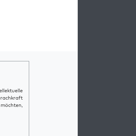
llektuelle
prachkraft
n möchten,