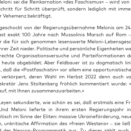
Melo­ni sei die Reinkar­na­ti­on »des Faschis­mus« – wird von
 Schritt für Schritt über­prüft, son­dern ledig­lich mit imme
er Vehe­menz bekräftigt.
geschockt von der Regie­rungs­über­nah­me Melo­nis am 24
st exakt 100 Jah­re nach Mus­so­li­nis Marsch auf Rom –
er die für sich genom­men lesens­wer­te Melo­ni-Lebens­ge­sc
hrer Zeit nie­der. Poli­ti­sche und per­sön­li­che Eigen­hei­ten w
rech­te Orga­ni­sa­ti­ons­ver­su­che und Par­tei­for­ma­tio­nen
s heu­te abge­bil­det. Aber Feld­bau­er ist zu dog­ma­tisch li
, daß die »Post­fa­schis­tin« vor allem eine oppor­tu­nis­ti­sc
i­ve ver­kör­pert, deren Wahl im Herbst 2022 denn auch 
se­kre­tär Jens Stol­ten­berg fröh­lich kom­men­tiert wur­de: 
­auf, mit Ihnen zusammenzuarbeiten.«
ey­en sekun­dier­te, wie schön es sei, daß erst­mals eine Frau
 Und Melo­ni lie­fer­te in ihrem ers­ten Regie­rungs­jahr 
i­tisch im Sin­ne der Eli­ten: mas­si­ve Ukrai­ne­för­de­rung, neu
n, unkri­ti­sche Affir­ma­ti­on des »frei­en Wes­tens« – sie lie
d der Neo­con-Pro­gram­ma­tik aus. Zu die­ser zählt auch