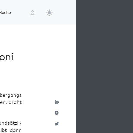
Suche
oni
Übergangs
en, droht
d­sätz­li­
reibt dann