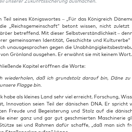
il unse­rer Zukunfts­si­che­rung ausmachen.
en Teil sei­nes Königs­wor­tes – „Für das König­reich Däne­ma
k die „Reichs­ge­mein­schaft“ betont wis­sen, nicht zuletzt
rö­er betref­fend. Mit die­ser Selbst­ver­ständ­lich­keit – denn
­rer gemein­sa­men Iden­ti­tät, Geschich­te und Kul­tur­er­be“ 
ich unaus­ge­spro­chen gegen die Unab­hän­gig­keits­be­stre­b
 von Grön­land aus­ge­hen. Er erwähnt sie mit kei­nem Wort.
lie­ßen­de Kapi­tel eröff­nen die Worte:
 wie­der­ho­len, daß ich grund­stolz dar­auf bin, Däne zu
unse­re Flag­ge bin.
 habe als klei­nes Land sehr viel erreicht. For­schung, Wis­s
­tät, Inno­va­ti­on sei­en Teil der däni­schen DNA. Er spricht 
l­ten Freu­de und Begeis­te­rung und Stolz auf die däni­sc
die einer ganz und gar gut geschmier­ten Maschi­ne­rie gle
Stüt­ze sei und Rah­men dafür schaf­fe, „daß man sich f