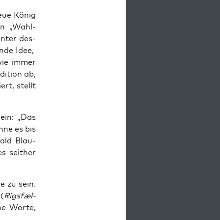
neue König
nen „Wahl­
unter des­
en­de Idee,
 wie immer
i­ti­on ab,
rt, stellt
­ein: „Das
­ne es bis
rald Blau­
s seit­her
ne zu sein.
 (
Rigs­fæl­
che Wor­te,