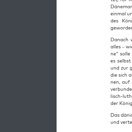
Däne­mark
ein­mal un
des Köni
geworde
Danach wi
alles – w
ne“ sol­le
es selbst
und zur g
die sich a
nen, auf 
ver­bun­d
lisch-lut
der König 
Das däni­
und ver­te