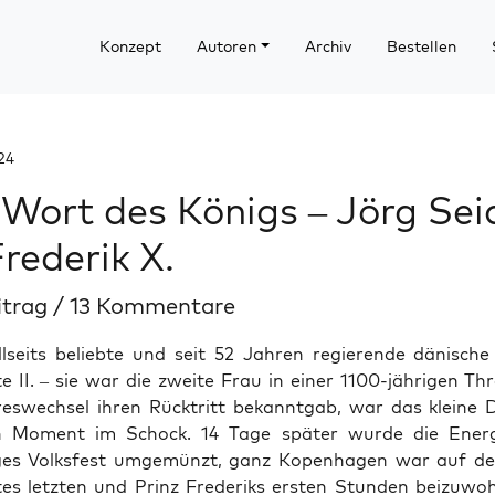
Konzept
Autoren
Archiv
Bestellen
24
Wort des Königs – Jörg Sei
Frederik X.
itrag
/
13 Kommentare
llseits beliebte und seit 52 Jahren regierende dänische
 II. – sie war die zweite Frau in einer 1100-jährigen Th
eswechsel ihren Rücktritt bekanntgab, war das kleine
n Moment im Schock. 14 Tage später wurde die Energ
ges Volksfest umgemünzt, ganz Kopenhagen war auf de
es letzten und Prinz Frederiks ersten Stunden beizuwo