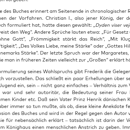
e des Buches erin­nert am Sei­ten­en­de in chro­no­lo­gi­scher R
en der Vor­fah­ren. Chris­ti­an I., also jener König, der d
h for­mu­liert hat, hat­te die­sen gewählt: „
Dyden viser vej
ist den Weg“. Ande­re Sprü­che lau­ten etwa: „Für Gesetz 
ohne Gott“, „Fröm­mig­keit stärkt das Reich“, „Mit Klug
tig­keit“, „Des Vol­kes Lie­be, mei­ne Stär­ke“ oder „Got­tes Hil­
ne­marks Stär­ke“. Der letz­te Spruch war der Mar­ga­re­tes, 
ie man in frü­he­ren Zei­ten viel­leicht zur „Gro­ßen“ erklärt h
r­mu­lie­rung sei­nes Wahl­spruchs gibt Fre­de­rik die Gele­gen
h vor­zu­stel­len. Das schließt ein paar Erhel­lun­gen über se
Jugend ein, sein – nicht ganz ein­fa­ches – Ver­hält­nis zum 
e war und sehr auto­ri­tär, die Bedeu­tung sei­ner Frau
­men Kin­der etc. Daß sein Vater Prinz Hen­rik däni­schen 
ber immer so tun muß­te, als ob, die­se klei­ne Anek­do­te fe
­si­on des Buches und wird in der Regel gegen den Autor 
e für neben­säch­lich erklärt – tat­säch­lich ist dar­in der V
m König­haus einen mensch­li­chen Anstrich zu geben. Imm