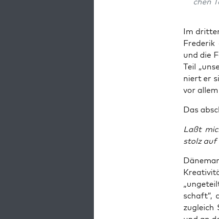
chen Te
Im drit­t
Fre­de­ri
und die Fä
Teil „unse
niert er s
vor allem
Das absch
Laßt mich
stolz auf 
Däne­mark
Krea­ti­vi
„unge­tei
schaft”, 
zugleich 