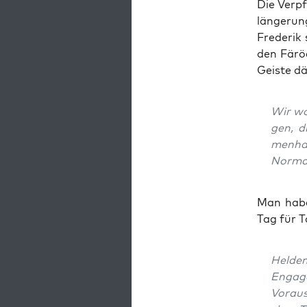
Die Ver­pf
län­ge­run
Fre­de­ri
den Färö­
Geis­te d
Wir wol
gen, d
men­ha
Norma
Man habe 
Tag für Ta
Hel­den
Enga­ge
Vor­aus