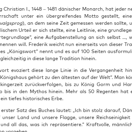
g Chris­ti­an I., 1448 – 1481 däni­scher Mon­arch, hat jeder 
rr­schaft unter ein über­grei­fen­des Mot­to gestellt, ei
valgs­prog
), an dem sei­ne Zeit gemes­sen wer­den soll­te, 
i­schem Urteil er sich stell­te, eine Leit­li­nie, eine grund­le­g
­te­grund­la­ge“, eine Auf­ga­ben­stel­lung an sich selbst …,
n­nen will. Fre­de­rik weicht nun einer­seits von die­ser Tra­d
es „Königs­wort“ nennt und es auf 100 Sei­ten aus­for­mu­lie
leich­zei­tig in die­se lan­ge Tra­di­ti­on hinein.
ort evo­ziert die­se lan­ge Linie in die Ver­gan­gen­heit hin
 Königs­haus gehört zu den ältes­ten auf der Welt“. Man kön
kin­ger­zeit zurück­ver­fol­gen, bis zu König Gorm und Ha
o bis in den Mythos hin­ein. Mehr als 50 Regen­ten hat e
ein tie­fes his­to­ri­sches Erbe.
s ers­ter Satz des Buches lau­tet: „Ich bin stolz dar­auf, Dä
 unser Land und unse­re Flag­ge, unse­re Reichs­ei­nig­keit
 und all das, was ich reprä­sen­tie­re.“ Kraft­vol­le, männ­li­
on vorgeben.