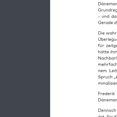
Däne­ma
Grund­re­
– und das
Gera­de di
Die wah­r
Über­le­g
für zeit­
hät­te ih
Nach­bar­
mehr­fach
nem Leit­
Spruch „A
mi­na­li­si
Fre­de­ri
Däne­mark
Den­noch e
tet, for K