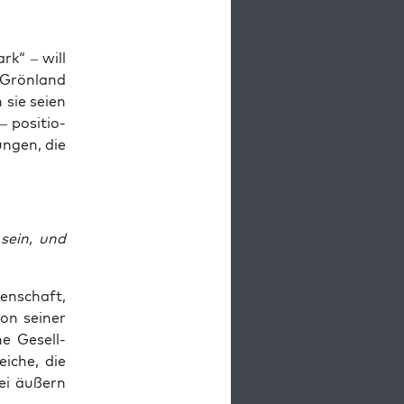
rk“ – will
 Grön­land
 sie sei­en
– posi­tio­
un­gen, die
 sein, und
en­schaft,
von sei­ner
he Gesell­
i­che, die
rei äußern