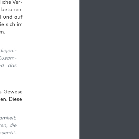
li­che Ver­
g beto­nen.
nd und auf
ie sich im
en.
e­je­ni­
 Zusam­
und das
s Gewe­se
gen. Diese
am­keit,
ten, die
sent­li­