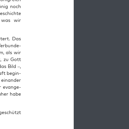
König noch
Geschich­te
, was wir
­tert. Das
er­bun­de­
em, als wir
t, zu Gott
as Bild –,
haft begin­
ein­an­der
r evan­ge­
Daher habe
 geschützt
“