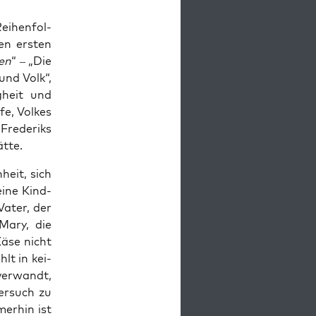
ei­hen­fol­
en ers­ten
en
“ – „Die
und Volk“,
­heit und
fe, Vol­kes
Fre­de­riks
ätte.
­heit, sich
i­ne Kind­
Vater, der
 Mary, die
Käse nicht
hlt in kei­
ver­wandt,
er­such zu
er­hin ist