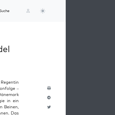
Suche
del
 Regentin
ronfolge –
 Dänemark
ie in ein
n Beinen,
hnen. Das