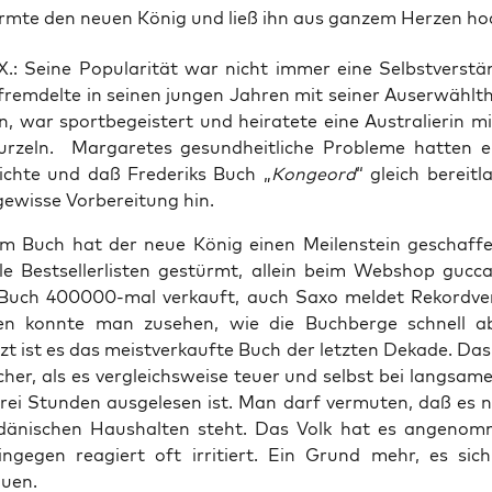
rmte den neuen König und ließ ihn aus ganzem Herzen ho
 X.: Sei­ne Popu­la­ri­tät war nicht immer eine Selbst­ver­ständ
frem­del­te in sei­nen jun­gen Jah­ren mit sei­ner Aus­er­wählt­he
 war sport­be­geis­tert und hei­ra­te­te eine Aus­tra­lie­rin mi
­zeln. Mar­ga­re­tes gesund­heit­li­che Pro­ble­me hat­ten e
hich­te und daß Fre­de­riks Buch „
Kon­ge­ord
“ gleich bereit­l
ewis­se Vor­be­rei­tung hin.
em Buch hat der neue König einen Mei­len­stein geschaf­f
le Best­sel­ler­lis­ten gestürmt, allein beim Web­shop gucca
Buch 400000-mal ver­kauft, auch Saxo mel­det Rekord­ver­
n konn­te man zuse­hen, wie die Buch­ber­ge schnell a
zt ist es das meist­ver­kauf­te Buch der letz­ten Deka­de. Das
­cher, als es ver­gleichs­wei­se teu­er und selbst bei lang­sa­me
drei Stun­den aus­ge­le­sen ist. Man darf ver­mu­ten, daß es 
däni­schen Haus­hal­ten steht. Das Volk hat es ange­nom
in­ge­gen reagiert oft irri­tiert. Ein Grund mehr, es sic
uen.