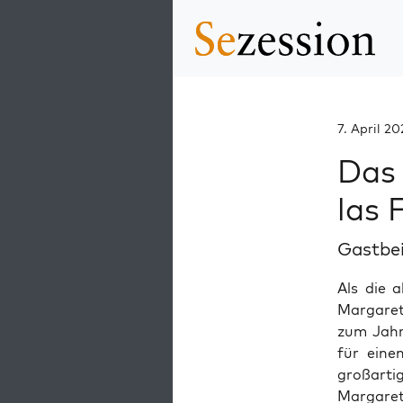
7. April 20
Das 
las 
Gastbe
Als die a
Margarete
zum Jahr
für eine
großarti
Margaret