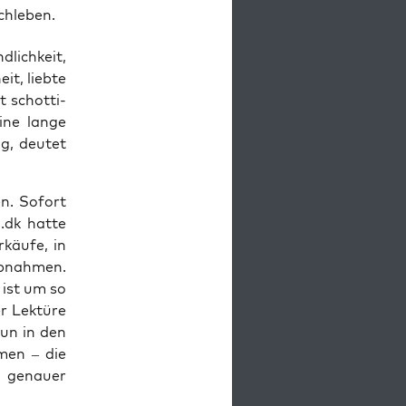
chleben.
­lich­keit,
it, lieb­te
t schot­ti­
ine lan­ge
ag, deu­tet
en. Sofort
.dk hat­te
käu­fe, in
bnah­men.
 ist um so
r Lek­tü­re
nun in den
­men – die
h genau­er