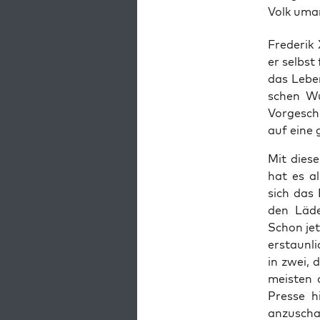
Volk uma
Fre­de­rik
er selbst 
das Leben,
schen Wur
Vor­ge­sc
auf eine g
Mit die­s
hat es al
sich das 
den Läde
Schon jet
erstaun­li
in zwei, 
meis­ten 
Pres­se h
anzuscha