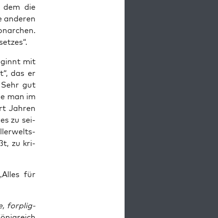
n dem die
e ande­ren
n­ar­chen.
set­zes“.
eginnt mit
t“, das er
. Sehr gut
die man im
rt Jah­ren
es zu sei­
er­welts-
t, zu kri­
‚Alles für
, forp­lig­
König­reich