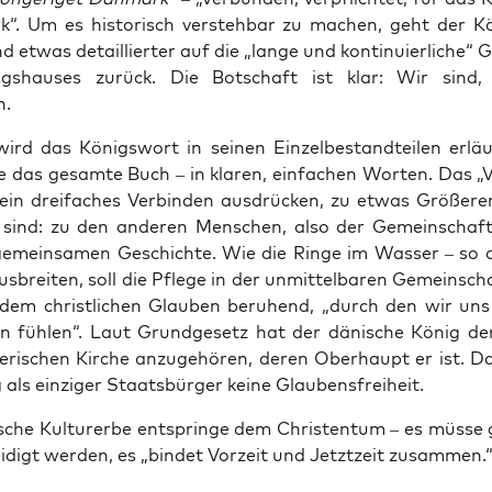
“. Um es his­to­risch ver­steh­bar zu machen, geht der 
d etwas detail­lier­ter auf die „lan­ge und kon­ti­nu­ier­li­che“ 
gs­hau­ses zurück. Die Bot­schaft ist klar: Wir sind
n.
rd das Königs­wort in sei­nen Ein­zel­be­stand­tei­len erläu
ie das gesam­te Buch – in kla­ren, ein­fa­chen Wor­ten. Das „V
 ein drei­fa­ches Ver­bin­den aus­drü­cken, zu etwas Grö­ße­r
 sind: zu den ande­ren Men­schen, also der Gemein­schaf
emein­sa­men Geschich­te. Wie die Rin­ge im Was­ser – so d
us­brei­ten, soll die Pfle­ge in der unmit­tel­ba­ren Gemein­sc
dem christ­li­chen Glau­ben beru­hend, „durch den wir uns 
en füh­len“. Laut Grund­ge­setz hat der däni­sche König de
he­ri­schen Kir­che anzu­ge­hö­ren, deren Ober­haupt er ist. 
als ein­zi­ger Staats­bür­ger kei­ne Glaubensfreiheit.
sche Kul­tur­er­be ent­sprin­ge dem Chris­ten­tum – es müs­se
i­digt wer­den, es „bin­det Vor­zeit und Jetzt­zeit zusammen.