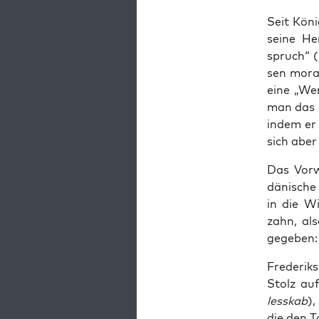
Seit Köni
sei­ne He
spruch“ (
sen mora­l
eine „Wer
man das ne
indem er 
sich aber g
Das Vor­w
däni­sche
in die Wi
zahn, als
gege­ben: 
Fre­de­rik
Stolz auf
less­kab
),
die den T