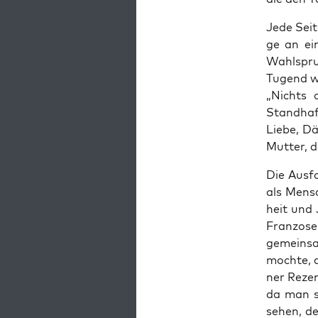
Jede Sei­t
ge an ein
Wahl­spruc
Tugend we
„Nichts 
Stand­haf­
Lie­be, Dä
Mut­ter, d
Die Aus­fo
als Mensc
heit und 
Fran­zo­s
gemein­sa
moch­te, a
ner Rezen
da man si
sehen, de