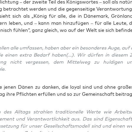
lich­tung – der zwei­te Teil des Königs­wor­tes – soll als natür­
g betrach­tet wer­den und die gegen­sei­ti­ge Ver­ant­wor­tun
k sieht sich als „König für alle, die in Däne­mark, Grön­la
ern leben, und – kann man hin­zu­fü­gen – für alle Leu­te, d
änisch füh­len“, ganz gleich, wo auf der Welt sie sich befind
­len alle umfas­sen, haben aber ein beson­de­res Auge, auf di
ie einen extra Bedarf haben(…). Wir dür­fen in die­sem
ng nicht ver­ges­sen, dem Mit­tel­weg zu hul­di­gen 
le.
jenen Dänen zu dan­ken, die loy­al sind und ohne gro­ße
g ihre Pflich­ten erfül­len und so zur Gemein­schaft bei­tra­
 des All­tags strah­len tra­di­tio­nel­le Wer­te wie Arbeit­s
­ment und Ver­ant­wort­lich­keit aus. Das sind Eigen­schaf­
­set­zung für unser Gesell­schafts­mo­dell sind und einen we