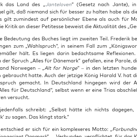
rk das Land des „
Jan­tel­oven
“ (Gesetz nach Jan­te), i
gel gilt, daß nie­mand sich für bes­ser zu hal­ten habe als di
 gilt zumin­dest auf per­sön­li­cher Ebe­ne als auch für Mo
e Kri­tik an die­ser Peti­tes­se beweist die Aktua­li­tät des „Ge
e Bedeu­tung des Buches liegt im zwei­ten Teil. Fre­de­rik b
un­gen zum „Wahl­spruch“, in sei­nem Fall zum „Königs­wor
ge­mä­ßer hält. Es lie­gen dar­in bedacht­sa­me Refle­xio­nen
m der Spruch „Alles für Däne­mark“ gefal­len, eine Paro­le, 
land Nor­we­gen – „
Alt for Nor­ge
“ – in den letz­ten hun­de
 gebraucht hat­te. Auch der jet­zi­ge König Harald V. hat di
spruch gemacht. In Deutsch­land hin­ge­gen wird der All
lles für Deutsch­land“, selbst wenn er eine Tri­as abschließ
e­ren versucht.
k jeden­falls schreibt: „Selbst hät­te ich nichts dage­gen, 
‘ zu sagen. Das klingt stark.“
nt­schied er sich für ein kom­ple­xe­res Mot­to: „
For­bund­ne
on­ge­ri­get Dan­mark
“ – „Ver­bun­den, ver­pflich­tet, für das 