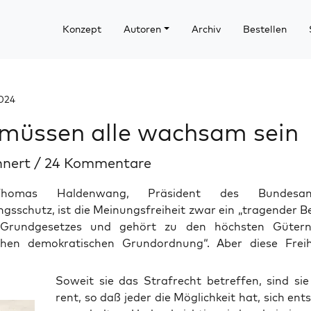
Konzept
Autoren
Archiv
Bestellen
2024
müssen alle wachsam sein
hnert
/
24 Kommentare
homas Haldenwang, Präsident des Bundesa
gsschutz, ist die Meinungsfreiheit zwar ein „tragender B
 Grundgesetzes und gehört zu den höchsten Gütern
lichen demokratischen Grundordnung“. Aber diese Frei
Soweit sie das Straf­recht betref­fen, sind sie
rent, so daß jeder die Mög­lich­keit hat, sich ent