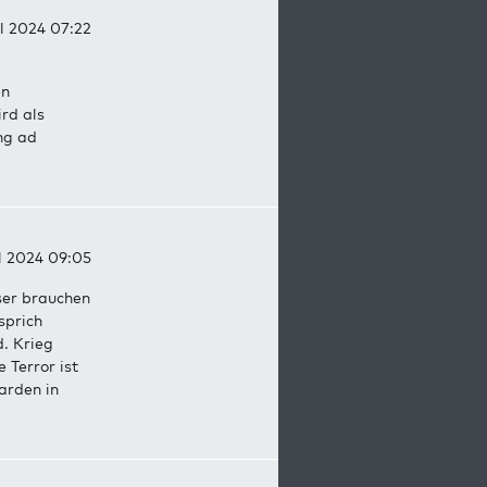
il 2024 07:22
en
rd als
ng ad
il 2024 09:05
eser brauchen
sprich
d. Krieg
 Terror ist
garden in