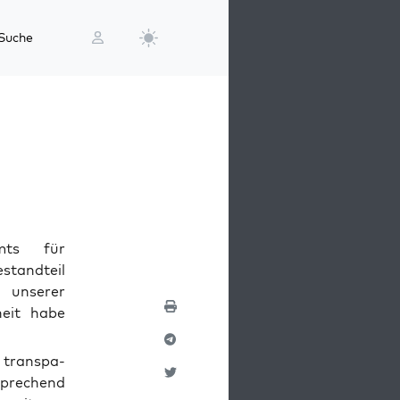
Suche
mts für
estandteil
 unserer
heit habe
 trans­pa­
­spre­chend