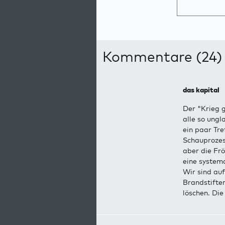
Kommentare (24)
das kapital
Der "Krieg g
alle so ung
ein paar Tre
Schauprozess
aber die Fr
eine systema
Wir sind au
Brandstifte
löschen. Die