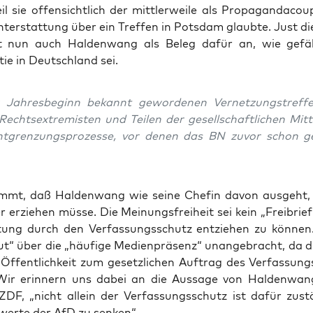
eil sie offen­sicht­lich der mitt­ler­wei­le als Pro­pa­g­an­da­cou
t­erstat­tung über ein Tref­fen in Pots­dam glaub­te. Just di
t nun auch Hal­den­wang als Beleg dafür an, wie gefäh
ie in Deutsch­land sei.
 Jah­res­be­ginn bekannt gewor­de­nen Ver­net­zungs­tref­f
echts­extre­mis­ten und Tei­len der gesell­schaft­li­chen Mit­
t­gren­zungs­pro­zes­se, vor denen das BN zuvor schon 
mmt, daß Hal­den­wang wie sei­ne Che­fin davon aus­geht
r erzie­hen müs­se. Die Mei­nungs­frei­heit sei kein „Frei­brief
tung durch den Ver­fas­sungs­schutz ent­zie­hen zu kön­nen
t“ über die „häu­fi­ge Medi­en­prä­senz“ unan­ge­bracht, da di
Öffent­lich­keit zum gesetz­li­chen Auf­trag des Ver­fas­sungs
Wir erin­nern uns dabei an die Aus­sa­ge von Hal­den­wa
DF, „nicht allein der Ver­fas­sungs­schutz ist dafür zustä
wer­te der AfD zu senken“.