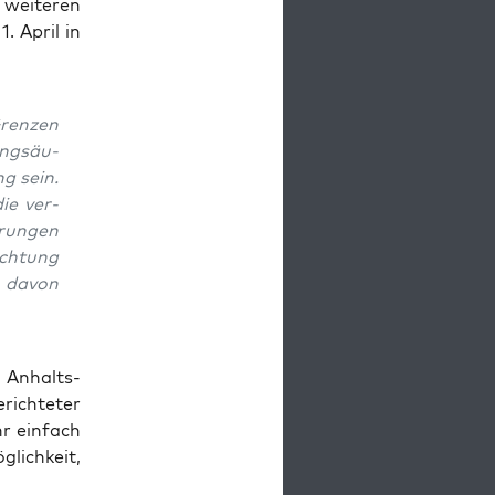
 wei­te­ren
. April in
ren­zen
ungs­äu­
ng sein.
ie ver­
­run­gen
ach­tung
t davon
n Anhalts­
ich­te­ter
hr ein­fach
lich­keit,