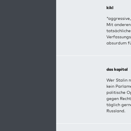
kikl
"aggressive
Mit anderen 
tatsächlich
Verfassungs
absurdum fü
das kapital
Wer Stalin n
kein Parlame
politische O
gegen Rechts
täglich gern
Russland.