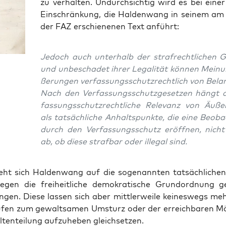
zu ver­hal­ten. Undurch­sich­tig wird es bei einer
Ein­schrän­kung, die Hal­den­wang in sei­nem am 1
der FAZ erschie­ne­nen Text anführt:
Jedoch auch unter­halb der straf­recht­li­chen G
und unbe­scha­det ihrer Lega­li­tät kön­nen Mei­n
ße­run­gen ver­fas­sungs­schutz­recht­lich von Bela
Nach den Ver­fas­sungs­schutz­ge­set­zen hängt d
fas­sungs­schutz­recht­li­che Rele­vanz von Äuße
als tat­säch­li­che Anhalts­punk­te, die eine Beob­
durch den Ver­fas­sungs­schutz eröff­nen, nich
ab, ob die­se straf­bar oder ille­gal sind.
eht sich Hal­den­wang auf die soge­nann­ten tat­säch­li­che
egen die frei­heit­li­che demo­kra­ti­sche Grund­ord­nung ger
­gen. Die­se las­sen sich aber mitt­ler­wei­le kei­nes­wegs me
u­fen zum gewalt­sa­men Umsturz oder der erreich­ba­ren Mög­
ten­tei­lung auf­zu­he­ben gleichsetzen.