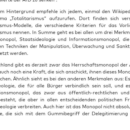
em Hin­ter­grund emp­feh­le ich jedem, ein­mal den Wiki­pe­di
a „Tota­li­ta­ris­mus“ auf­zu­ru­fen. Dort fin­den sich ver­s
­ris­mus-Model­le, die ver­schie­de­ne Kri­te­ri­en für das Vor­
a­ris­mus nen­nen. In Sum­me geht es bei allen um drei Merk­ma
o­no­pol, Staats­ideo­lo­gie und Infor­ma­ti­ons­mo­no­pol, di
en Tech­ni­ken der Mani­pu­la­ti­on, Über­wa­chung und Sank­t
setzt werden.
h­land gibt es der­zeit zwar das Herr­schafts­mo­no­pol der Al
auch noch eine Kraft, die sich anschickt, ihnen die­ses Mono­
chen. Ähn­lich sieht es bei den ande­ren Merk­ma­len aus: Es
eo­lo­gie, die für alle Bür­ger ver­bind­lich sein soll, und e
ti­ons­mo­no­pol, das zwar aus öffent­lich-recht­li­chen und 
esteht, die aber in allen ent­schei­den­den poli­ti­schen Fr
deo­lo­gie ver­brei­ten. Auch hier ist das Mono­pol nicht abso­l
me, die sich mit dem Gum­mi­be­griff der Dele­gi­ti­mie­rung 