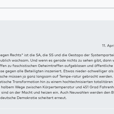
11. Apr
egen Rechts" ist die SA, die SS und die Gestapo der Systempartei
laublich wachsam. Und wenn es gerade nichts zu sehen gibt, dann
ffen zu faschistischen Geheimtreffen aufgeblasen und öffentliche
e gegen alle Beteiligten inszeniert. Etwas nieder-schwelliger als 
ösche müssen ja ganz langsam auf Tempe-ratur gebracht werden. 
tische Transformation hin zu einem hochtechnisierten totalitären
f halbem Wege zwischen Körpertemperatur und 451 Grad Fahrenhe
r sind an der Macht und heizen ein. Auch Neuwahlen werden den B
 deutsche Demokratie scheitert erneut.