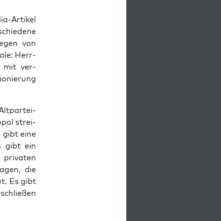
a-Arti­kel
chie­de­ne
lie­gen von
­le: Herr­
e mit ver­
io­nie­rung
t­par­tei­
pol strei­
 gibt eine
s gibt ein
pri­va­ten
a­gen, die
ut. Es gibt
schlie­ßen