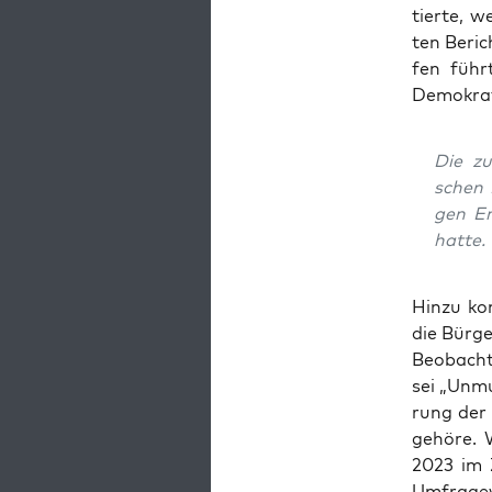
tier­te, w
ten Berich
fen führ
Demo­kra­t
Die zu
schen R
gen En
hatte.
Hin­zu ko
die Bür­ge
Beob­ach­
sei „Unmu
rung der 
gehö­re. 
2023 im Z
Umfra­ge­