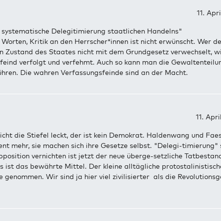
11. Apr
, systematische Delegitimierung staatlichen Handelns"
Worten, Kritik an den Herrscher*innen ist nicht erwünscht. Wer d
en Zustand des Staates nicht mit dem Grundgesetz verwechselt, wi
feind verfolgt und verfehmt. Auch so kann man die Gewaltenteilu
hren. Die wahren Verfassungsfeinde sind an der Macht.
11. Apr
icht die Stiefel leckt, der ist kein Demokrat. Haldenwang und Fa
nt mehr, sie machen sich ihre Gesetze selbst. "Delegi-timierung" 
pposition vernichten ist jetzt der neue überge-setzliche Tatbestan
 ist das bewährte Mittel. Der kleine alltägliche protostalinistische
e genommen. Wir sind ja hier viel zivilisierter als die Revolutions