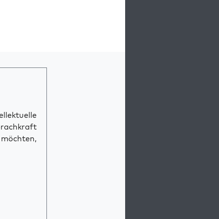
llektuelle
prachkraft
n möchten,