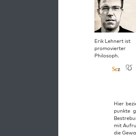
Erik Lehnert ist
promovierter
Philosoph.
Hier bezi
punk­te g
Bestre­bun
mit Auf­r
die Gewal­