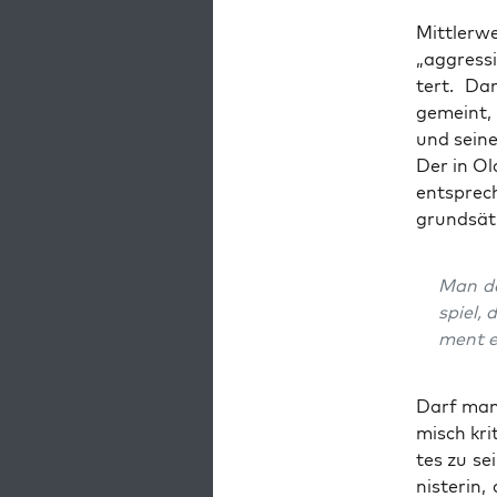
Mitt­ler­
„aggres­si
tert. Dam
gemeint, 
und sei­ne
Der in Ol
ent­spre­c
grund­sätz
Man dar
spiel, 
ment ei
Darf man 
misch kri­
tes zu sei
nis­te­ri