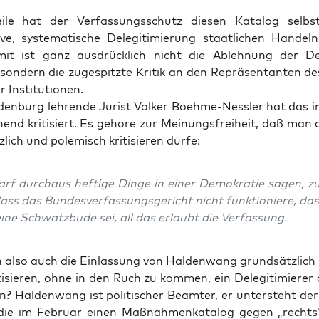
wei­le hat der Ver­fas­sungs­schutz die­sen Kata­log sel
­ve, sys­te­ma­ti­sche Dele­gi­ti­mie­rung staat­li­chen Han­de
it ist ganz aus­drück­lich nicht die Ableh­nung der Dem
son­dern die zuge­spitz­te Kri­tik an den Reprä­sen­tan­ten de
r Institutionen.
den­burg leh­ren­de Jurist Vol­ker Boeh­me-Ness­ler hat das 
hend kri­ti­siert. Es gehö­re zur Mei­nungs­frei­heit, daß ma
­lich und pole­misch kri­ti­sie­ren dürfe:
f durch­aus hef­ti­ge Din­ge in einer Demo­kra­tie sagen, 
dass das Bun­des­ver­fas­sungs­ge­richt nicht funk­tio­nie­re, das
ne Schwatz­bu­de sei, all das erlaubt die Verfassung.
also auch die Ein­las­sung von Hal­den­wang grund­sätz­lich
ti­sie­ren, ohne in den Ruch zu kom­men, ein Dele­gi­ti­mie­re
n? Hal­den­wang ist poli­ti­scher Beam­ter, er unter­steht de
n, die im Febru­ar einen Maß­nah­men­ka­ta­log gegen „rechts