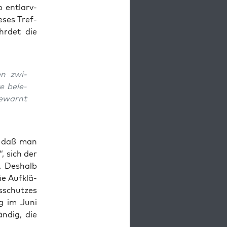
p ent­larv­
e­ses Tref­
r­det die
en zwi­
te bele­
gewarnt
, daß man
“, sich der
. Des­halb
e Auf­klä­
­schut­zes
ng im Juni
n­dig, die