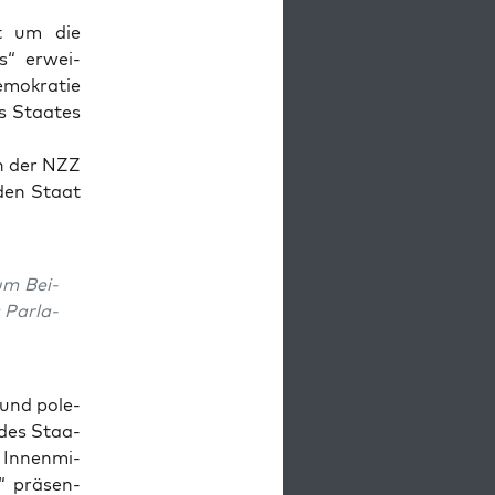
bst um die
lns“ erwei­
o­kra­tie
s Staa­tes
in der NZZ
n den Staat
zum Bei­
 Par­la­
 und pole­
r des Staa­
r Innen­mi­
“ prä­sen­