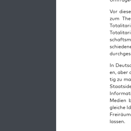
Vor die­s
zum The­m
Tota­li­ta
Tota­li­t
schafts­m
schie­de­n
durch­ge­
In Deutsc
en, aber 
tig zu ma
Staats­id
Infor­ma­
Medi­en b
glei­che I
Frei­räu­
lassen.