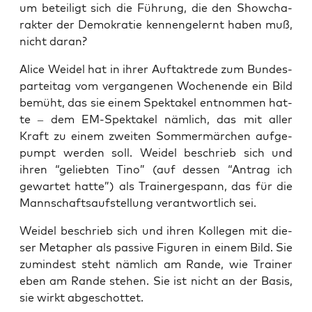
um betei­ligt sich die Füh­rung, die den Show­cha­
rak­ter der Demo­kra­tie ken­nen­ge­lernt haben muß,
nicht daran?
Ali­ce Wei­del hat in ihrer Auf­takt­re­de zum Bun­des­
par­tei­tag vom ver­gan­ge­nen Wochen­en­de ein Bild
bemüht, das sie einem Spek­ta­kel ent­nom­men hat­
te – dem EM-Spek­ta­kel näm­lich, das mit aller
Kraft zu einem zwei­ten Som­mer­mär­chen auf­ge­
pumpt wer­den soll. Wei­del beschrieb sich und
ihren “gelieb­ten Tino” (auf des­sen “Antrag ich
gewar­tet hat­te”) als Trai­ner­ge­spann, das für die
Mann­schafts­auf­stel­lung ver­ant­wort­lich sei.
Wei­del beschrieb sich und ihren Kol­le­gen mit die­
ser Meta­pher als pas­si­ve Figu­ren in einem Bild. Sie
zumin­dest steht näm­lich am Ran­de, wie Trai­ner
eben am Ran­de ste­hen. Sie ist nicht an der Basis,
sie wirkt abgeschottet.