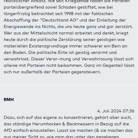
realistischer Ansatz. Nie seit Kriegsende haben die Parteien
parteiübergreifend soviel Schaden gestiftet, wie bei
längerfristig betrachtet seit 1998 mit der faktischen
Abschaffung der "Deutschland AG" und der Einleitung der
Energiewende ins Nichts, die uns heute ganz und gar zerstört.
Wer aus der Mittelschicht normal arbeitet und denkt, kriegt
heute durch die politische Zerstörung seiner geistigen wie
materiellen Existenzgrundlage immer schwerer ein Bein an
den Boden. Die politische Elite ist geistig verarmt und
verwahrlost. Dieser Verar-mung und Verwahrlosung lässt sich
alleine mit Parteien nicht beikommen. Ganz im Gegenteil lässt
sich nur außerhalb der Parteien gegensteuern.
RMH
4. Juli 2024 07:36
Dazu, sich auf das eigene zu konzentrieren, gehört aber auch,
das ständige Herumhacken & Beckmessern in Bezug auf die
AfD einfach einzustellen. Lasst sie machen (& sie machen das
aus meiner Sicht so, wie man das unter den gegebenen