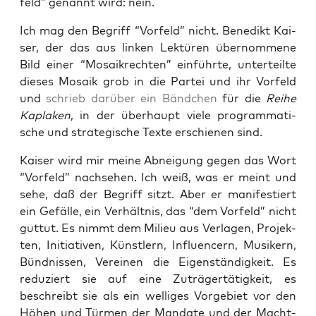
feld” genannt wird: nein.
Ich mag den Begriff “Vor­feld” nicht. Bene­dikt Kai­
ser, der das aus lin­ken Lek­tü­ren über­nom­me­ne
Bild einer “Mosa­ik­rech­ten” ein­führ­te, unter­teil­te
die­ses Mosa­ik grob in die Par­tei und ihr Vor­feld
und
schrieb dar­über ein Bänd­chen
für die
Rei­he
Kapla­ken
, in der über­haupt vie­le pro­gram­ma­ti­
sche und stra­te­gi­sche Tex­te erschie­nen sind.
Kai­ser wird mir mei­ne Abnei­gung gegen das Wort
“Vor­feld” nach­se­hen. Ich weiß, was er meint und
sehe, daß der Begriff sitzt. Aber er mani­fes­tiert
ein Gefäl­le, ein Ver­hält­nis, das “dem Vor­feld” nicht
gut­tut. Es nimmt dem Milieu aus Ver­la­gen, Pro­jek­
ten, Initia­ti­ven, Künst­lern, Influen­cern, Musi­kern,
Bünd­nis­sen, Ver­ei­nen die Eigen­stän­dig­keit. Es
redu­ziert sie auf eine Zuträ­ger­tä­tig­keit, es
beschreibt sie als ein wel­li­ges Vor­ge­biet vor den
Höhen und Tür­men der Man­da­te und der Macht­