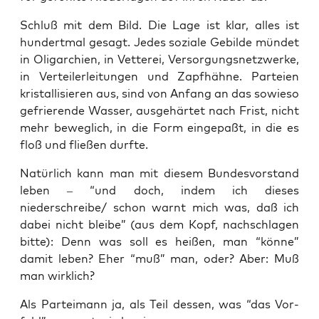
Schluß mit dem Bild. Die Lage ist klar, alles ist
hun­dert­mal gesagt. Jedes sozia­le Gebil­de mün­det
in Olig­ar­chien, in Vet­te­rei, Ver­sor­gungs­netz­wer­ke,
in Ver­tei­ler­lei­tun­gen und Zapf­häh­ne. Par­tei­en
kris­tal­li­sie­ren aus, sind von Anfang an das sowie­so
gefrie­ren­de Was­ser, aus­ge­här­tet nach Frist, nicht
mehr beweg­lich, in die Form ein­ge­paßt, in die es
floß und flie­ßen durfte.
Natür­lich kann man mit die­sem Bun­des­vor­stand
leben – “und doch, indem ich die­ses
niederschreibe/ schon warnt mich was, daß ich
dabei nicht blei­be” (aus dem Kopf, nach­schla­gen
bit­te): Denn was soll es hei­ßen, man “kön­ne”
damit leben? Eher “muß” man, oder? Aber: Muß
man wirklich?
Als Par­tei­mann ja, als Teil des­sen, was “das Vor­