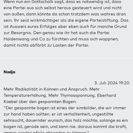
Wenn nun ein Gottschalk sagt, dass es notwendig ist, dass
eine Partei aus sich selbst heraus gesteuert wird und nicht
von außen, dann könnte da schon trotzdem was wahres dran
sein. Ihr seid wirkmächtiger als die eigene Parteistiftung. Das
ist Ausweis eures Erfolges aber eben auch für manche Grund
zur Besorgnis. Den genau wie ihr hat auch die Partei
Haldenwang und Co zu fürchten und muss sich wappnen,
damit nichts abfärbt zu Lasten der Partei.
Nadja
3. Juli 2024 19:20
Mehr Radikalität in Können und Anspruch. Mehr
Temperaturerhöhung. Mehr Thymosspannung. Eberhard
Koebel über den gespannten Bogen:
"Der gespannte bogen ist eines der sinnbilder, die wir immer
zur hand haben sollten. er ist verhaltenheit, ungestillte
sehnsucht, dauernder wunsch, das holz möchte, solange es ein
bogen ist, gerade sein, und kann nie. daraus kommt die kraft,
immer wieder pfeile absenden zu können."