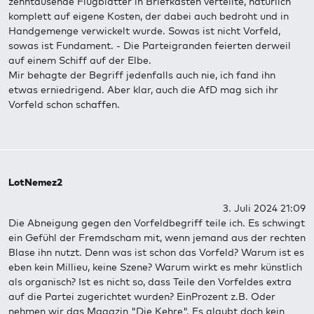
zehntausende Flugblätter in Briefkästen verteilte, natürlich
komplett auf eigene Kosten, der dabei auch bedroht und in
Handgemenge verwickelt wurde. Sowas ist nicht Vorfeld,
sowas ist Fundament. - Die Parteigranden feierten derweil
auf einem Schiff auf der Elbe.
Mir behagte der Begriff jedenfalls auch nie, ich fand ihn
etwas erniedrigend. Aber klar, auch die AfD mag sich ihr
Vorfeld schon schaffen.
LotNemez2
3. Juli 2024 21:09
Die Abneigung gegen den Vorfeldbegriff teile ich. Es schwingt
ein Gefühl der Fremdscham mit, wenn jemand aus der rechten
Blase ihn nutzt. Denn was ist schon das Vorfeld? Warum ist es
eben kein Millieu, keine Szene? Warum wirkt es mehr künstlich
als organisch? Ist es nicht so, dass Teile den Vorfeldes extra
auf die Partei zugerichtet wurden? EinProzent z.B. Oder
nehmen wir das Magazin "Die Kehre". Es glaubt doch kein