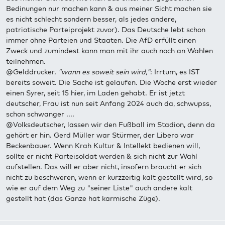
Bedinungen nur machen kann & aus meiner Sicht machen sie
es nicht schlecht sondern besser, als jedes andere,
patriotische Parteiprojekt zuvor). Das Deutsche lebt schon
immer ohne Parteien und Staaten. Die AfD erfüllt einen
Zweck und zumindest kann man mit ihr auch noch an Wahlen
teilnehmen.
@Gelddrucker,
"wann es soweit sein wird,"
: Irrtum, es IST
bereits soweit. Die Sache ist gelaufen. Die Woche erst wieder
einen Syrer, seit 15 hier, im Laden gehabt. Er ist jetzt
deutscher, Frau ist nun seit Anfang 2024 auch da, schwupss,
schon schwanger ....
@Volksdeutscher, lassen wir den Fußball im Stadion, denn da
gehört er hin. Gerd Müller war Stürmer, der Libero war
Beckenbauer. Wenn Krah Kultur & Intellekt bedienen will,
sollte er nicht Parteisoldat werden & sich nicht zur Wahl
aufstellen. Das will er aber nicht, insofern braucht er sich
nicht zu beschweren, wenn er kurzzeitig kalt gestellt wird, so
wie er auf dem Weg zu "seiner Liste" auch andere kalt
gestellt hat (das Ganze hat karmische Züge).