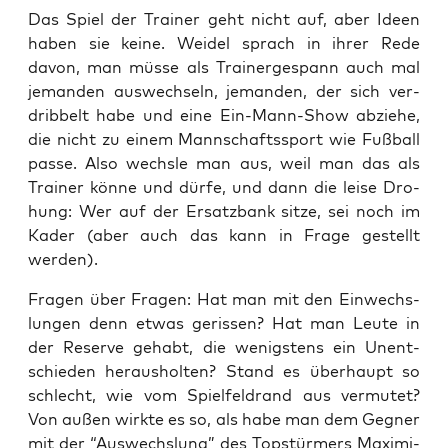
Das Spiel der Trai­ner geht nicht auf, aber Ideen
haben sie kei­ne. Wei­del sprach in ihrer Rede
davon, man müs­se als Trai­ner­ge­spann auch mal
jeman­den aus­wech­seln, jeman­den, der sich ver­
drib­belt habe und eine Ein-Mann-Show abzie­he,
die nicht zu einem Mann­schafts­sport wie Fuß­ball
pas­se. Also wechs­le man aus, weil man das als
Trai­ner kön­ne und dür­fe, und dann die lei­se Dro­
hung: Wer auf der Ersatz­bank sit­ze, sei noch im
Kader (aber auch das kann in Fra­ge gestellt
werden).
Fra­gen über Fra­gen: Hat man mit den Ein­wechs­
lun­gen denn etwas geris­sen? Hat man Leu­te in
der Reser­ve gehabt, die wenigs­tens ein Unent­
schie­den her­aus­hol­ten? Stand es über­haupt so
schlecht, wie vom Spiel­feld­rand aus ver­mu­tet?
Von außen wirk­te es so, als habe man dem Geg­ner
mit der “Aus­wechs­lung” des Top­stür­mers Maxi­mi­