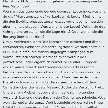
Mir ist die AfD-Führung nicht geheuer, genausowenig wie Le
Pen, Meloni usw.
Wenn ich das dauerende Gerede gewisser Leute höre, was uns
da als "Migrationswende" verkauft wird: Lauter Maßnahmen,
die den Bevölkerungsaustausch etwas verlangsamen werden,
aber niemals stoppen. Was wollen diese Leute? Wollen sie das
richtige und verstehen sie die Lage nicht? Oder wollen sie die
Rettung überhaupt nicht?
Um zu verhindern, dass “die Menschen in diesem Land älter,
ernüchterter, zynischer und hoffnungsloser" werden, sollte nun
ENDLICH einmal die massiv angelegte Kampagne zum
Volksaustausch starten. Ich frage mich worauf das
patriotische Lager eigentlich wartet. 90% aller Europäer
wollen kein islamisch und fremdvolkdominiertes Europa.
Rechnen wir den Leuten bitte endlich vor, wann es soweit sein
wird, wenn sie nicht anders wählen. Unser bestes Argument
fristet nach wie vor ein Schattendasein zwischen all dem
Gemecker über die neuste Messerattacke, die Wirtschaft, etc.
Und wer ein Problem dabei sieht, mache sich folgenden
Vergleich klar und nutze ihn, um den Gegner auszuhebeln: Was
wenn Europäer die ganze Welt besiedeln würden (ohne Krieg
& Waffen), wären dann farbige Völker auch rechtsradikal,