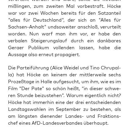
mißlingen, zum zweiten Mal vorbestraft. Höcke
war vor zwei Wochen bereits für den Satzanteil
"alles für Deutschland", der sich an "Alles für
Sachsen-Anhalt" undsoweiter anschloß, verurteilt
worden. Nun warf man ihm vor, er habe den
verbalen Steigerungslauf durch ein dankbares
Geraer Publikum vollenden lassen, habe die
Aussage also erneut propagiert.
Die Par­tei­füh­rung (Ali­ce Wei­del und Tino Chrup­al­
la) hat Höcke an kei­nem der mitt­ler­wei­le sechs
Pro­zeß­ta­ge in Hal­le auf­ge­sucht, um ihm, wie es im
Film “Der Pate” so schön heißt, “in die­ser schwe­
ren Stun­de bei­zu­ste­hen”. War­um eigent­lich nicht?
Höcke hat immer­hin eine der drei ent­schei­den­den
Land­tags­wah­len im Sep­tem­ber zu bestehen, als
am längs­ten die­nen­der Lan­des- und Frak­ti­ons­
chef eines AfD-Lan­des­ver­ban­des überhaupt.