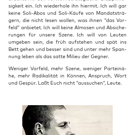
sig­keit ein. Ich wie­der­ho­le ihn hier­mit. Ich will gar
kei­ne Soli-Abos und Soli-Käu­fe von Man­dats­trä­
gern, die nicht lesen wol­len, was ihnen “das Vor­
feld” anbie­tet. Ich will kei­ne Almo­sen und Absi­che­
run­gen für unse­re Sze­ne. Ich will von Leu­ten
umge­ben sein, die früh auf­ste­hen und spät ins
Bett gehen und bes­ser sind und unter mehr Span­
nung leben als das sat­te Milieu der Gegner.
Weni­ger Vor­feld, mehr Sze­ne, weni­ger Par­tei­nä­
he, mehr Radi­ka­li­tät in Kön­nen, Anspruch, Wort
und Gespür. Laßt Euch nicht “aus­su­chen”, Leute.