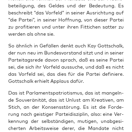
be­tei­li­gung, des Gel­des und der Bedeu­tung. Es
beschreibt “das Vor­feld” in sei­ner Aus­rich­tung auf
“die Par­tei”, in sei­ner Hoff­nung, von die­ser Par­tei
zu pro­fi­tie­ren und unter ihren Fit­ti­chen sat­ter zu
wer­den als ohne sie.
So ähn­lich in Gefäl­len denkt auch Kay Gott­schalk,
der nun neu im Bun­des­vor­stand sitzt und in sei­ner
Par­tei­tags­re­de davon sprach, daß es sei­ne Par­tei
sei, die sich ihr Vor­feld aus­su­che, und daß es nicht
das Vor­feld sei, das dies für die Par­tei defi­nie­re.
Gott­schalk erhielt Applaus dafür.
Das ist Par­la­ments­pa­trio­tis­mus, das ist man­geln­
de Sou­ve­rä­ni­tät, das ist Unlust am Krea­ti­ven, am
Stich, an der Kon­sens­stö­rung. Es ist die For­de­
rung nach geis­ti­ger Par­tei­dis­zi­plin, also: eine Ver­
ken­nung der selb­stän­di­gen, muti­gen, unab­ge­si­
cher­ten Arbeits­wei­se derer, die Man­da­te nicht