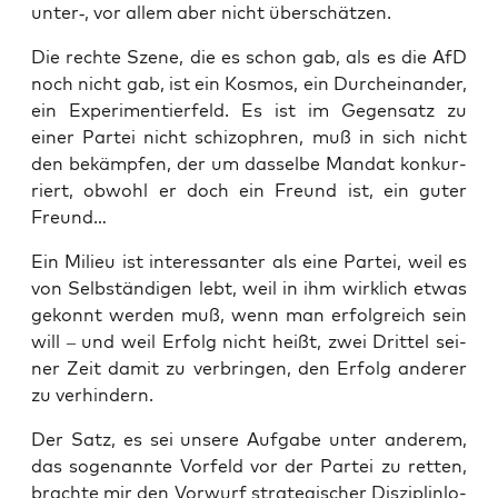
unter‑, vor allem aber nicht überschätzen.
Die rech­te Sze­ne, die es schon gab, als es die AfD
noch nicht gab, ist ein Kos­mos, ein Durch­ein­an­der,
ein Expe­ri­men­tier­feld. Es ist im Gegen­satz zu
einer Par­tei nicht schi­zo­phren, muß in sich nicht
den bekämp­fen, der um das­sel­be Man­dat kon­kur­
riert, obwohl er doch ein Freund ist, ein guter
Freund…
Ein Milieu ist inter­es­san­ter als eine Par­tei, weil es
von Selb­stän­di­gen lebt, weil in ihm wirk­lich etwas
gekonnt wer­den muß, wenn man erfolg­reich sein
will – und weil Erfolg nicht heißt, zwei Drit­tel sei­
ner Zeit damit zu ver­brin­gen, den Erfolg ande­rer
zu verhindern.
Der Satz, es sei unse­re Auf­ga­be unter ande­rem,
das soge­nann­te Vor­feld vor der Par­tei zu ret­ten,
brach­te mir den Vor­wurf stra­te­gi­scher Dis­zi­plin­lo­