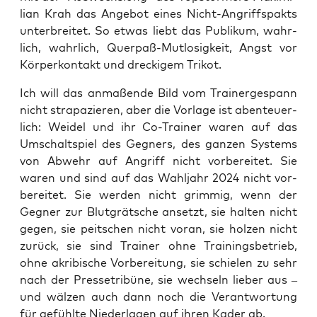
li­an Krah das Ange­bot eines Nicht-Angriffs­pakts
unter­brei­tet. So etwas liebt das Publi­kum, wahr­
lich, wahr­lich, Quer­paß-Mut­lo­sig­keit, Angst vor
Kör­per­kon­takt und dre­cki­gem Trikot.
Ich will das anma­ßen­de Bild vom Trai­ner­ge­spann
nicht stra­pa­zie­ren, aber die Vor­la­ge ist aben­teu­er­
lich: Wei­del und ihr Co-Trai­ner waren auf das
Umschalt­spiel des Geg­ners, des gan­zen Sys­tems
von Abwehr auf Angriff nicht vor­be­rei­tet. Sie
waren und sind auf das Wahl­jahr 2024 nicht vor­
be­rei­tet. Sie wer­den nicht grim­mig, wenn der
Geg­ner zur Blut­grät­sche ansetzt, sie hal­ten nicht
gegen, sie peit­schen nicht vor­an, sie hol­zen nicht
zurück, sie sind Trai­ner ohne Trai­nings­be­trieb,
ohne akri­bi­sche Vor­be­rei­tung, sie schie­len zu sehr
nach der Pres­se­tri­bü­ne, sie wech­seln lie­ber aus –
und wäl­zen auch dann noch die Ver­ant­wor­tung
für gefühl­te Nie­der­la­gen auf ihren Kader ab.