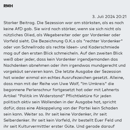
RMH
3. Juli 2024 20:21
Starker Beitrag. Die Sezession war am stärksten, als es noch
keine AfD gab. Sie wird noch stärker, wenn sie sich nicht als
nützliches Glied, als Wegebereiter oder gar Vordenker oder
Vorfeld sieht. Die Bezeichnung G.K.s als "rechter Vordenker"
oder von Schnellroda als rechte Ideen- und Kaderschmiede
mag auf den ersten Blick schmeicheln. Auf den zweiten Blick
weiß aber jeder, dass kein Vordenker irgendjemanden das
Nachdenken abnehmen oder ihm irgendwas mundgerecht und
vorgekäut servieren kann. Die letzte Ausgabe der Sezession
hat wieder einmal ein echtes Ausrufezeichen gesetzt. Alleine,
dass man mit der Reihe von Uwe Wolf, "Im Umkreis" die
begonnene Perlenschnur fortgesetzt hat oder mit Lehnerts
Artikel "Politik im Widerstand" Pflichtlektüre für jeden
politisch aktiv sein Wollenden in der Ausgabe hat, spricht
dafür, dass eine Abkoppelung von der Partei kein Schaden
sein kann. Weiter so. Ihr seit keine Vordenker, ihr seit
Selberdenker. Ihr seit kein Vorfeld, ihr bestellt Euer Feld und
ihr seit Kulturvermittler erster Güte. Und gerade darauf