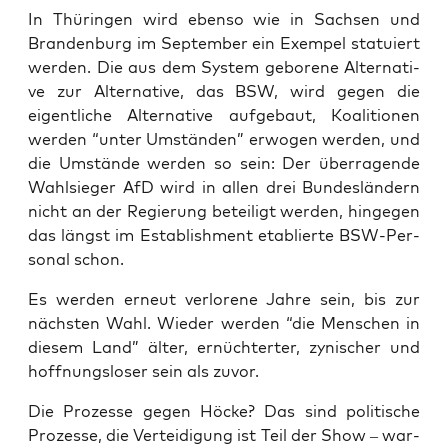
In Thü­rin­gen wird eben­so wie in Sach­sen und
Bran­den­burg im Sep­tem­ber ein Exem­pel sta­tu­iert
wer­den. Die aus dem Sys­tem gebo­re­ne Alter­na­ti­
ve zur Alter­na­ti­ve, das BSW, wird gegen die
eigent­li­che Alter­na­ti­ve auf­ge­baut, Koali­tio­nen
wer­den “unter Umstän­den” erwo­gen wer­den, und
die Umstän­de wer­den so sein: Der über­ra­gen­de
Wahl­sie­ger AfD wird in allen drei Bun­des­län­dern
nicht an der Regie­rung betei­ligt wer­den, hin­ge­gen
das längst im Estab­lish­ment eta­blier­te BSW-Per­
so­nal schon.
Es wer­den erneut ver­lo­re­ne Jah­re sein, bis zur
nächs­ten Wahl. Wie­der wer­den “die Men­schen in
die­sem Land” älter, ernüch­ter­ter, zyni­scher und
hoff­nungs­lo­ser sein als zuvor.
Die Pro­zes­se gegen Höcke? Das sind poli­ti­sche
Pro­zes­se, die Ver­tei­di­gung ist Teil der Show – war­