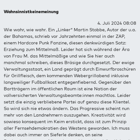
Wahnsinnistkeinemeinung
4. Juli 2024 08:08
Wie wahr, wie wahr. Ein „Linker“ Martin Stobbe, Autor der u.a.
der Bahamas, schrieb vor Jahrzehnten einmal in der ZAP,
einem Hardcore Punk Fanzine, diesen denkwürdigen Satz:
Erziehung zum Mittelmaß. Leider hat sich während der Ära
von Frau M. das Mittelmäßige und wie Sie hier auch
manchmal schreiben, dieses Bräsige durchgesetzt. Der ewige
Verwaltungsstaat, ein Land geprägt durch Einwurfbroschüren
für Grillfleisch, dem kommenden Webergrillabend inklusive
langweiliger Fußballkost entgegenfiebernd. Gegenüber den
Bartträgern im öffentlichen Raum ist eine Nation der
vollversicherten Verwaltungsbeamte:innen machtlos. Leider
setzt die einzig verbliebene Partei auf genau diese Klientel.
So wird sich nie etwas ändern. Das Progressive scheint nun
mehr von den Landnehmern auszugehen. Kreativität wird
sowieso konsequent im Keim erstickt, dass ist zum Prinzip
aller Fernsehdemokratien des Westens geworden. Ich muss
dabei auch immer an Sieferle denken, an seine