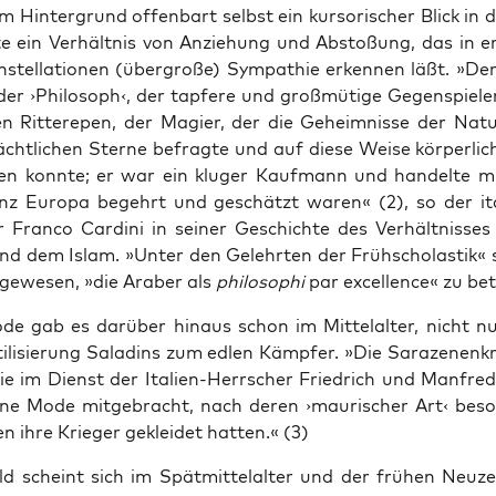
m Hin­ter­grund offen­bart selbst ein kur­so­ri­scher Blick in d
­te ein Ver­hält­nis von Anzie­hung und Absto­ßung, das in er
n­stel­la­tio­nen (über­gro­ße) Sym­pa­thie erken­nen läßt. »De
r ›Phi­lo­soph‹, der tap­fe­re und groß­mü­ti­ge Gegen­spie­l
n Rit­ter­epen, der Magi­er, der die Geheim­nis­se der Natu
cht­li­chen Ster­ne befrag­te und auf die­se Wei­se kör­per­li
len konn­te; er war ein klu­ger Kauf­mann und han­del­te 
nz Euro­pa begehrt und geschätzt waren« (2), so der ita­l
ker Fran­co Car­di­ni in sei­ner Geschich­te des Ver­hält­nis­se
nd dem Islam. »Unter den Gelehr­ten der Früh­scho­las­tik« s
gewe­sen, »die Ara­ber als
phi­lo­so­phi
par excel­lence« zu be
o­de gab es dar­über hin­aus schon im Mit­tel­al­ter, nicht n
i­li­sie­rung Sala­dins zum edlen Kämp­fer. »Die Sara­ze­nen­k
ie im Dienst der Ita­li­en-Herr­scher Fried­rich und Man­fred
ine Mode mit­ge­bracht, nach deren ›mau­ri­scher Art‹ beso
nen ihre Krie­ger geklei­det hat­ten.« (3)
ild scheint sich im Spät­mit­tel­al­ter und der frü­hen Neu­ze