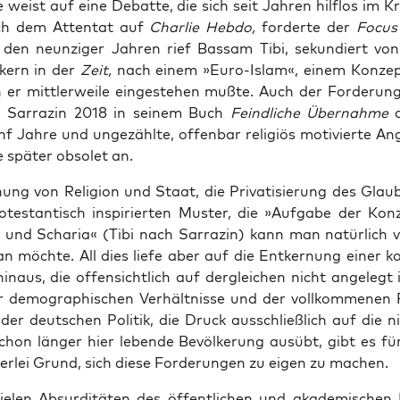
 weist auf eine Debat­te, die sich seit Jah­ren hilf­los im K
ch dem Atten­tat auf
Char­lie Heb­do,
for­der­te der
Focus
den neun­zi­ger Jah­ren rief Bassam Tibi, sekun­diert von l
ckern in der
Zeit,
nach einem »Euro-Islam«, einem Kon­zept
 er mitt­ler­wei­le ein­ge­ste­hen muß­te. Auch der For­de­rungs
o Sar­ra­zin 2018 in sei­nem Buch
Feind­li­che Über­nah­me
a
 Jah­re und unge­zähl­te, offen­bar reli­gi­ös moti­vier­te An
e spä­ter obso­let an.
nung von Reli­gi­on und Staat, die Pri­va­ti­sie­rung des Glau
­tes­tan­tisch inspi­rier­ten Mus­ter, die »Auf­ga­be der Kon­
 und Scha­ria« (Tibi nach Sar­ra­zin) kann man natür­lich ve
n möch­te. All dies lie­fe aber auf die Ent­ker­nung einer ko
 hin­aus, die offen­sicht­lich auf der­glei­chen nicht ange­legt
 demo­gra­phi­schen Ver­hält­nis­se und der voll­kom­me­nen R
 der deut­schen Poli­tik, die Druck aus­schließ­lich auf die ni
schon län­ger hier leben­de Bevöl­ke­rung aus­übt, gibt es für
er­lei Grund, sich die­se For­de­run­gen zu eigen zu machen.
e­len Absur­di­tä­ten des öffent­li­chen und aka­de­mi­schen D