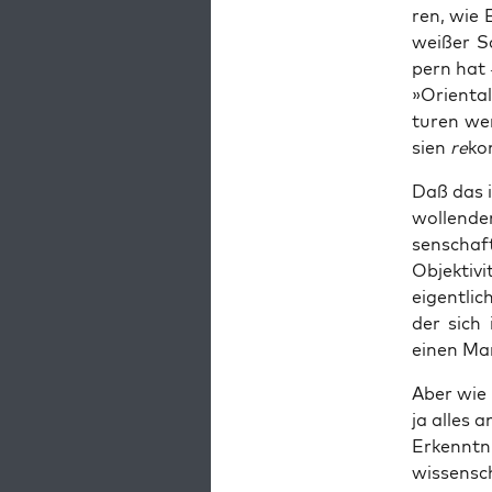
ren, wie
wei­ßer S
pern hat 
»Ori­en­ta
tu­ren we
sien
re
kon
Daß das in
wol­len­de
sen­schaf
Objek­ti­v
eigent­lic
der sich i
einen Man
Aber wie v
ja alles a
Erkennt­n
wis­sen­s