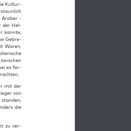
ie Kul­tur­
staun­lich
r Ara­ber –
er der Hel­
r kann­te,
­che Gebre­
mit Waren,
ie­ni­sche
s zwi­schen
ei es fer­
trachten.
ur mit der
rie­ger von
 stan­den,
n­ders die
it zu ver­