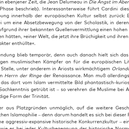
(in eben­je­ner Zeit, die Jean Delu­meau in
Die Angst im Abe
e Pha­se beschrieb). Inter­es­san­ter­wei­se führt Car­di­ni di
­bung inner­halb der euro­päi­schen Kul­tur selbst zurück: 
i um eine Absetz­be­we­gung von der Scho­las­tik, in dere
uf­grund ihrer bekann­ten Quel­len­ver­mitt­lung einen hohen 
 hät­ten, »einer Welt, die jetzt ihre Brü­chig­keit und ihren i
k­ter enthüllte«.
n­dung blieb tem­po­rär, denn auch danach hielt sich da
i­gen mus­li­mi­schen Kämp­fer an für die euro­päi­schen Lite
r Stel­le, unter ande­rem in Ariosts wirk­mäch­ti­gem
Orlan­do
em
Herrn der Rin­ge
der Renais­sance. Man muß aller­dings 
das dort vom Islam ver­mit­tel­te Bild phan­tas­tisch-kuri­
i Sach­kennt­nis getrübt ist – so ver­eh­ren die Mus­li­me bei 
di­ge Form der Trinität.
er aus Platz­grün­den unmög­lich, auf die wei­te­re Gesch
chen Isla­mo­phi­lie – denn dar­um han­delt es sich bei die­ser Fa
e aggres­siv-expan­si­ve his­to­ri­sche Kon­kur­renz­kul­tur – ein
wie es bei jeder Kul­tur­be­geg­nung der his­to­ri­sche Nor­ma