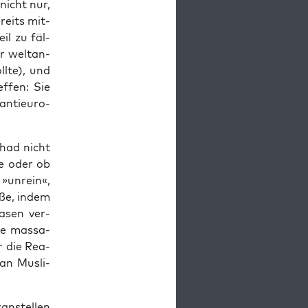
nicht nur,
ereits mit­
il zu fäl­
hr welt­an­
l­te), und
f­fen: Sie
anti­eu­ro­
i­had nicht
e oder ob
 »unrein«,
e­ße, indem
a­sen ver­
ne mas­sa­
r die Rea­
an Mus­li­
an­stel­len