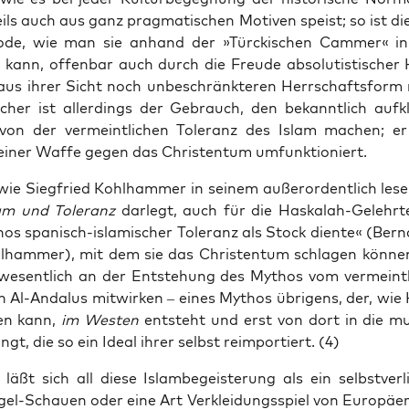
eils auch aus ganz prag­ma­ti­schen Moti­ven speist; so ist di
o­de, wie man sie anhand der »Tür­cki­schen Cam­mer« in
n kann, offen­bar auch durch die Freu­de abso­lu­tis­ti­scher
aus ihrer Sicht noch unbe­schränk­te­ren Herr­schafts­form m
i­cher ist aller­dings der Gebrauch, den bekannt­lich auf­klä
on der ver­meint­li­chen Tole­ranz des Islam machen; er
einer Waf­fe gegen das Chris­ten­tum umfunktioniert.
wie Sieg­fried Kohl­ham­mer in sei­nem außer­or­dent­lich les
am und Tole­ranz
dar­legt, auch für die Has­ka­lah-Gelehr­
os spa­nisch-isla­mi­scher Tole­ranz als Stock dien­te« (Ber­
­ham­mer), mit dem sie das Chris­ten­tum schla­gen kön­ne
esent­lich an der Ent­ste­hung des Mythos vom ver­meint­
hen Al-Anda­lus mit­wir­ken – eines Mythos übri­gens, der, wie
gen kann,
im Wes­ten
ent­steht und erst von dort in die mus­
gt, die so ein Ide­al ihrer selbst reimpor­tiert. (4)
 läßt sich all die­se Islam­be­geis­te­rung als ein selbst­ver­l
el-Schau­en oder eine Art Ver­klei­dungs­spiel von Euro­pä­ern 