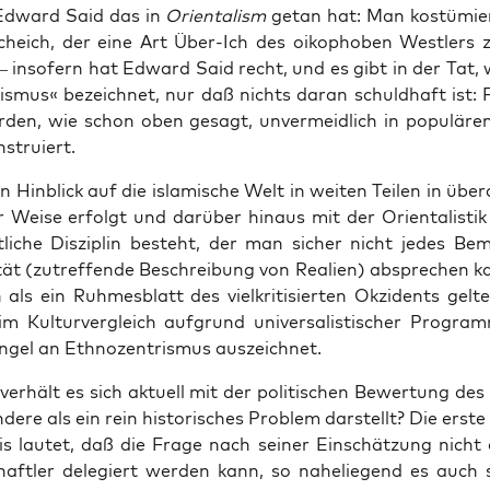
 Edward Said das in
Ori­en­ta­lism
getan hat: Man kos­tü­mier
cheich, der eine Art Über-Ich des oiko­pho­ben West­lers z
– inso­fern hat Edward Said recht, und es gibt in der Tat, 
­lis­mus« bezeich­net, nur daß nichts dar­an schuld­haft ist:
r­den, wie schon oben gesagt, unver­meid­lich in popu­lä­re
­stru­iert.
 Hin­blick auf die isla­mi­sche Welt in wei­ten Tei­len in übe
r Wei­se erfolgt und dar­über hin­aus mit der Ori­en­ta­lis­ti
t­li­che Dis­zi­plin besteht, der man sicher nicht jedes B
i­tät (zutref­fen­de Beschrei­bung von Rea­li­en) abspre­chen ka
h als ein Ruh­mes­blatt des viel­kri­ti­sier­ten Okzi­dents gel­t
m Kul­tur­ver­gleich auf­grund uni­ver­sa­lis­ti­scher Pro­gr
­gel an Eth­no­zen­tris­mus auszeichnet.
er­hält es sich aktu­ell mit der poli­ti­schen Bewer­tung des
nde­re als ein rein his­to­ri­sches Pro­blem dar­stellt? Die ers­te 
is lau­tet, daß die Fra­ge nach sei­ner Ein­schät­zung nicht
chaft­ler dele­giert wer­den kann, so nahe­lie­gend es auch