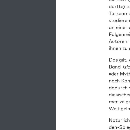
dürf­te) t
Tür­ken­m
stu­die­re
an einer 
Fol­gen­re
Autoren v
ihnen zu 
Das gilt, 
Band
Isl
»der Myth
nach Kohl
dadurch w
die­si­sc
mer zei­
Welt gelan
Natür­lich
den-Spie­g