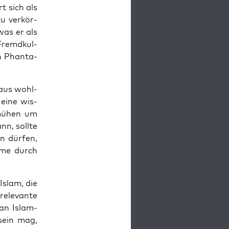
t sich als
u ver­kör­
was er als
 Fremd­kul­
n Phan­ta­
r­aus wohl­
k eine wis­
emü­hen um
nn, soll­te
en dür­fen,
am­me durch
 Islam, die
rele­van­te
 an Islam­
 sein mag,