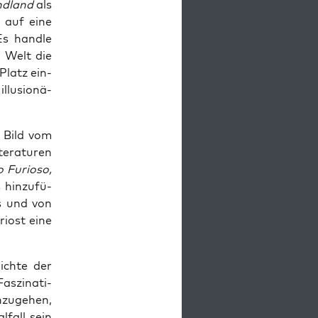
nd­land
als
es auf eine
Es hand­le
n Welt die
Platz ein­
llu­sio­nä­
s Bild vom
­ra­tu­ren
 Furio­so,
hin­zu­fü­
os und von
Ariost eine
ich­te der
s­zi­na­ti­
­zu­ge­hen,
l­fall sein