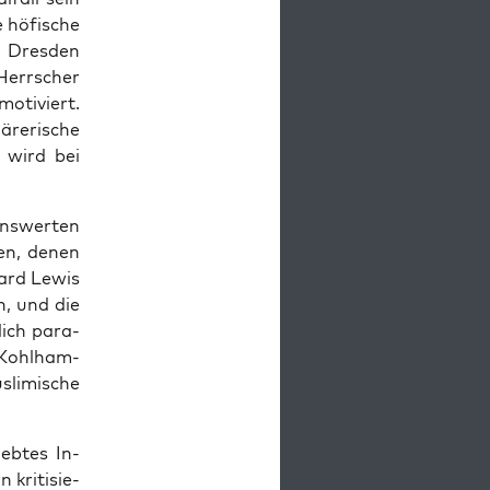
e höfi­sche
 Dres­den
 Herr­scher
oti­viert.
­re­ri­sche
 wird bei
ens­wer­ten
ten, denen
nard Lewis
n, und die
lich para­
 Kohl­ham­
li­mi­sche
ieb­tes In-
kri­ti­sie­