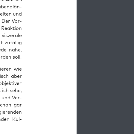
abend­län­
zel­ten und
. Der Vor­
Reak­ti­on
is­ze­ra­le
t zufäl­lig
­de nahe,
r­den soll.
ie­ren wie
risch aber
jek­ti­ve«
 ich sehe,
ng und Ver­
 Schon gar
gie­ren­den
­den Kul­