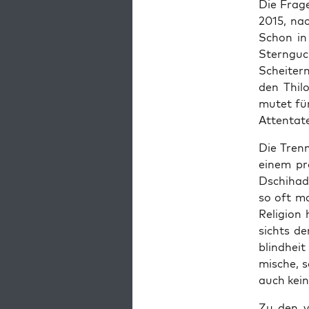
Die Fra­ge
2015, na
Schon in 
Stern­gu­
Schei­tern
den Thi­l
mutet fünf
Atten­ta­t
Die Tren­
einem pro
Dschi­had
so oft ma
Reli­gi­on
sichts der
blind­heit
mi­sche, 
auch kei­n
Zu den vi