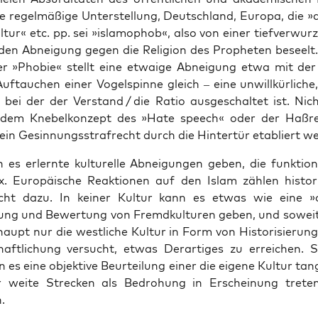
e regel­mä­ßi­ge Unter­stel­lung, Deutsch­land, Euro­pa, die »
l­tur« etc. pp. sei »isla­mo­phob«, also von einer tief­ver­wur­
­den Abnei­gung gegen die Reli­gi­on des Pro­phe­ten beseelt
r »Pho­bie« stellt eine etwa­ige Abnei­gung etwa mit der 
f­tau­chen einer Vogel­spin­ne gleich – eine unwill­kür­li­che, v
, bei der der Ver­stand / die Ratio aus­ge­schal­tet ist. Nich
 dem Kne­bel­kon­zept des »Hate speech« oder der Haß­re
in Gesin­nungs­straf­recht durch die Hin­ter­tür eta­bliert we
es erlern­te kul­tu­rel­le Abnei­gun­gen geben, die funk­tio­n
x. Euro­päi­sche Reak­tio­nen auf den Islam zäh­len his­to­
cht dazu. In kei­ner Kul­tur kann es etwas wie eine »ob
ung und Bewer­tung von Fremd­kul­tu­ren geben, und soweit
aupt nur die west­li­che Kul­tur in Form von His­to­ri­sie­ru
chaft­li­chung ver­sucht, etwas Der­ar­ti­ges zu errei­chen.
 es eine objek­ti­ve Beur­tei­lung einer die eige­ne Kul­tur tan­
wei­te Stre­cken als Bedro­hung in Erschei­nung tre­ten
.