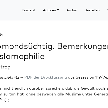
Konzept
Autoren
Archiv
Bestellen
24
bmondsüchtig. Bemerkunge
Islamophilie
itrag
e Liebnitz --
PDF der Druckfassung
aus Sezession 119/ Ap
nicht end­lich dar­über spre­chen, daß die Gewalt doch 
 zu tun hat, ohne des­we­gen alle Mus­li­me unter Gene­ral
?« (1)