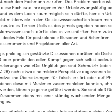
st nach dem Fach­mann zu rufen. Das Pro­blem hier­bei ist 
ie­se Fach­leu­te ihre eige­nen Vor-Urtei­le zwangs­läu­fig b
(und es dem Lai­en kaum mög­lich sein dürf­te, hier ein Urte
ibt mitt­ler­wei­le in den Geis­tes­wis­sen­schaf­ten kaum me
h neu­tra­les Ter­rain (falls es das jemals gege­ben haben sol
slam­wis­sen­schaft dürf­te das in ver­schärf­ter Form zutre
n idea­les Feld für post­ko­lo­nia­le Illu­sio­nen und Schi­mä­ren, 
es­sen­ti­ments und Pro­jek­tio­nen aller Art.
i­ge, phi­lo­lo­gisch gestütz­te Dis­kus­sio­nen dar­über, ob Dsch
 oder pri­mär den edlen Kampf gegen sich selbst bedeu­t
mu­lie­run­gen wie »Die Ungläu­bi­gen sind Schmutz!« (oder:
. 28) nicht etwa eine mil­de­re Per­spek­ti­ve abge­win­nen li
d­wel­che Über­set­zun­gen für falsch erklärt oder auf Ph
 denen die­se mit Mus­li­men zusam­men­le­ben konn­ten, oh
 wer­den, kön­nen ja ger­ne geführt wer­den. Sie sind bloß fü
s Zusam­men­le­bens mit einer stän­dig wach­sen­den Men­ge 
nglos.
 ist näm­lich nicht, zu wel­cher Inter­pre­ta­ti­on wel­cher Kor