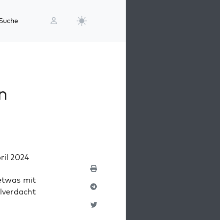
Suche
n
ril 2024
etwas mit
­ver­dacht