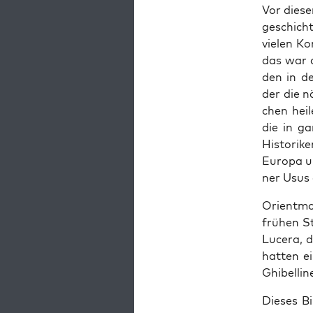
Vor die­se
ge­schich
vie­len Ko
das war de
den in de
der die nä
chen hei­
die in ga
His­to­ri­
Euro­pa u
ner Usus 
Ori­ent­m
frü­hen St
Lucera, d
hat­ten e
Ghi­bel­li­
Die­ses B