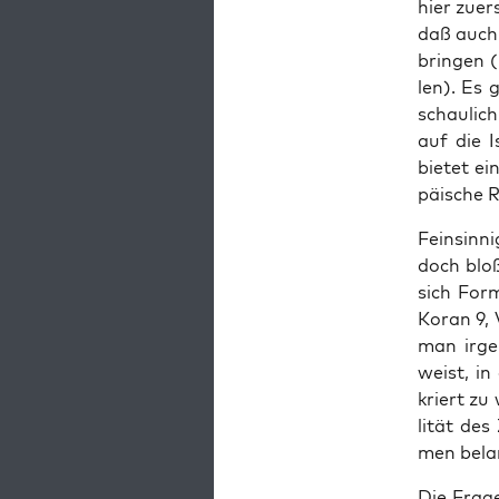
hier zuer
daß auch d
brin­gen 
len). Es g
schau­lic
auf die I
bie­tet ei
päi­sche R
Fein­sin­n
doch bloß
sich For­
Koran 9, V
man irgen
weist, in
kriert zu
li­tät de
men bela
Die Fra­ge