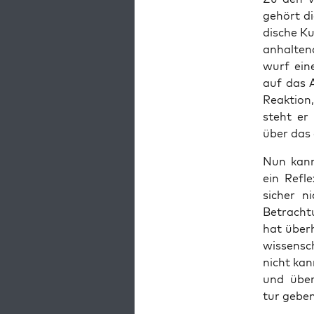
gehört di
di­sche Ku
anhal­ten
wurf eine
auf das Au
Reak­ti­on
steht er
über das e
Nun kann 
ein Refle
sicher ni
Betrach­t
hat über­h
wis­sen­s
nicht kann
und über 
tur geben