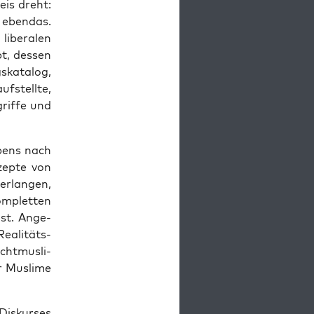
reis dreht:
eben­das.
ibe­ra­len
, des­sen
­ka­ta­log,
uf­stell­te,
grif­fe und
­bens nach
zep­te von
r­lan­gen,
m­plet­ten
 ist. Ange­
ea­li­täts­
cht­mus­li­
 Mus­li­me
is­kur­ses