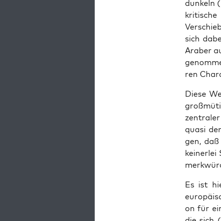
dun­keln 
kri­ti­sch
Ver­schie
sich dabe
Ara­ber a
ge­nom­men
ren Cha­ra
Die­se We
groß­mü­t
zen­tra­le
qua­si d
gen, daß 
kei­ner­le
merk­wür­
Es ist hi
euro­päi­s
on für ein
die sich (