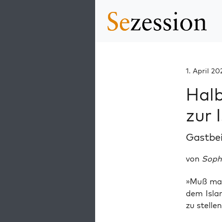
1. April 20
Hal
zur 
Gastbe
von
Sophi
»Muß man 
dem Islam
zu stel­len