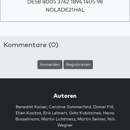
DE58 8005 3762 1894 1405 98
NOLADE21HAL
Kommentare (0)
Anmelden
Registrieren
Autoren
Benedikt Kaiser
,
Caroline Sommerfeld
,
Daniel Fiß
,
Ellen Kositza
,
Erik Lehnert
,
Götz Kubitschek
,
Heino
Bosselmann
,
Martin Lichtmesz
,
Martin Sellner
,
Nils
Wegner