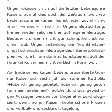
Unger fokus­siert sich auf die letz­ten Lebens­jah­re
Kai­sers, zumal dies auch der Zeit­raum war, wo
bei­de zusam­men­ka­men. Es ist lei­der zuviel »ich«,
»mir«, »mei­ner«, »mich« in Ungers Betrach­tung.
Immer wie­der rekur­riert er auf eige­ne Bei­trä­ge.
Bedau­er­lich, wenn nicht gar schimpf­lich, ist vor
allem, daß Unger sei­ten­lang die (krank­heits­be­
dingt) schwächs­ten Bei­trä­ge des Inter­net­phi­lo­so­
phen vor­führt – um dann zu kon­sta­tie­ren, daß der
(kran­ke) ­Kai­ser hier nicht wirk­lich in Form war.
Am Ende sei­nes kur­zen Lebens prä­sen­tier­te Gun­
nar Kai­ser sich recht jäh als from­mer Katho­lik.
»Habe ich genug gebe­tet, habe ich genug getan
für mein See­len­heil?« Sol­che durch­aus gewich­ti­
gen Aus­sa­gen wer­den von Unger eher psy­cho­lo­gi­
siert, denn, na ja, Kai­ser »lieb­te schö­ne Frau­en
und Fuß­ball« und zock­te oft tagelang.