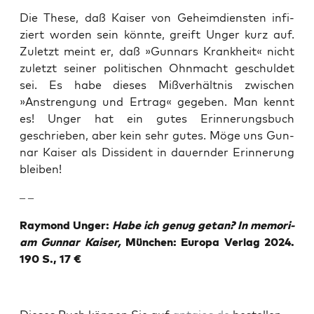
Die The­se, daß Kai­ser von Geheim­diens­ten infi­
ziert wor­den sein könn­te, greift Unger kurz auf.
Zuletzt meint er, daß »Gun­nars Krank­heit« nicht
zuletzt sei­ner poli­ti­schen Ohn­macht geschul­det
sei. Es habe die­ses Miß­ver­hält­nis zwi­schen
»Anstren­gung und Ertrag« gege­ben. Man kennt
es! ­Unger hat ein gutes Erin­ne­rungs­buch
geschrie­ben, aber kein sehr gutes. Möge uns Gun­
nar Kai­ser als Dis­si­dent in dau­ern­der Erin­ne­rung
bleiben!
– –
Ray­mond Unger:
Habe ich genug getan? In memo­ri­
am Gun­nar Kai­ser,
Mün­chen: Euro­pa Ver­lag 2024.
190 S., 17 €