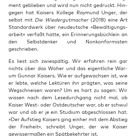
ment geblie­ben und wird nun nicht gedruckt. Hin­
ge­gen hat Kai­sers Kol­le­ge Ray­mund Unger, der
selbst mit
Die Wie­der­gut­ma­cher
(2018) eine Art
Stan­dard­werk über neu­deut­sche »Bewäl­ti­gungs­
ar­beit« ver­faßt hat­te, ein Erin­ne­rungs­büch­lein an
den Selbst­den­ker und Non­kon­for­mis­ten
geschrieben.
Es liest sich zwie­späl­tig. Wir erfah­ren rein gar
nichts über das Woher und das eigent­li­che War­
um Gun­nar Kai­sers. Wie er auf­ge­wach­sen ist, wie
er leb­te, wel­che Lek­tü­ren ihn präg­ten, was sei­ne
Weg­schnei­sen waren? Um es hart zu sagen: Wir
wis­sen nach dem Lese­durch­gang nicht mal, ob
Kai­ser West- oder Ost­deut­scher war, ob er schwul
war und ob er je ein Stu­di­um abge­schlos­sen hat.
»Der Auf­stieg ­Kai­sers ging ein­her mit dem Abstieg
der Frei­heit«, schreibt Unger, der wie Kai­ser
gewis­ser­ma­ßen ein Spät­be­kehr­ter ist.