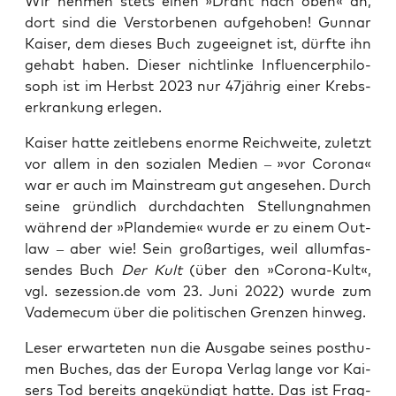
Wir neh­men stets einen »Draht nach oben« an,
dort sind die Ver­stor­be­nen auf­ge­ho­ben! Gun­nar
Kai­ser, dem die­ses Buch zuge­eig­net ist, dürf­te ihn
gehabt haben. Die­ser nicht­lin­ke Influen­cer­phi­lo­
soph ist im Herbst 2023 nur 47jährig einer Krebs­
er­kran­kung erlegen.
Kai­ser hat­te zeit­le­bens enor­me Reich­wei­te, zuletzt
vor allem in den sozia­len Medi­en – »vor Coro­na«
war er auch im Main­stream gut ange­se­hen. Durch
sei­ne gründ­lich durch­dach­ten Stel­lung­nah­men
wäh­rend der »Plan­de­mie« wur­de er zu einem Out­
law – aber wie! Sein groß­ar­ti­ges, weil all­um­fas­
sen­des Buch
Der Kult
(über den »Coro­na-Kult«,
vgl. ­sezession.de vom 23. Juni 2022) wur­de zum
Vade­me­cum über die poli­ti­schen Gren­zen hinweg.
Leser erwar­te­ten nun die Aus­ga­be sei­nes post­hu­
men Buches, das der Euro­pa Ver­lag lan­ge vor Kai­
sers Tod bereits ange­kün­digt hat­te. Das ist Frag­