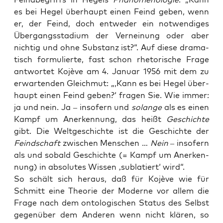
es bei Hegel über­haupt einen Feind geben, wenn
er, der Feind, doch ent­we­der ein not­wen­di­ges
Über­gangs­sta­di­um der Ver­nei­nung oder aber
nich­tig und ohne Sub­stanz ist?“. Auf die­se dra­ma­
tisch for­mu­lier­te, fast schon rhe­to­ri­sche Fra­ge
ant­wor­tet Kojè­ve am 4. Janu­ar 1956 mit dem zu
erwar­ten­den Gleich­mut: „,Kann es bei Hegel über­
haupt einen Feind geben?‘ fra­gen Sie. Wie immer:
ja und nein. Ja – inso­fern und
solan­ge
als es einen
Kampf um Aner­ken­nung, das heißt
Geschich­te
gibt. Die Welt­ge­schich­te ist die Geschich­te der
Feind­schaft
zwi­schen Men­schen …
Nein
– inso­fern
als und sobald Geschich­te (= Kampf um Aner­ken­
nung) in abso­lu­tes Wis­sen ‚sub­la­tiert‘ wird“.
So schält sich her­aus, daß für Kojè­ve wie für
Schmitt eine Theo­rie der Moder­ne vor allem die
Fra­ge nach dem onto­lo­gi­schen Sta­tus des Selbst
gegen­über dem Ande­ren wenn nicht klä­ren, so