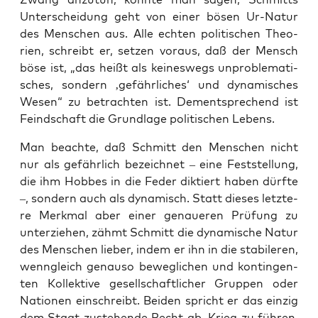
Unter­schei­dung geht von einer bösen Ur-Natur
des Men­schen aus. Alle ech­ten poli­ti­schen Theo­
rien, schreibt er, set­zen vor­aus, daß der Mensch
böse ist, „das heißt als kei­nes­wegs unpro­ble­ma­ti­
sches, son­dern ‚gefähr­li­ches‘ und dyna­mi­sches
Wesen“ zu betrach­ten ist. Dem­entspre­chend ist
Feind­schaft die Grund­la­ge poli­ti­schen Lebens.
Man beach­te, daß Schmitt den Men­schen nicht
nur als gefähr­lich bezeich­net – eine Fest­stel­lung,
die ihm Hob­bes in die Feder dik­tiert haben dürf­te
–, son­dern auch als dyna­misch. Statt die­ses letz­te­
re Merk­mal aber einer genaue­ren Prü­fung zu
unter­zie­hen, zähmt Schmitt die dyna­mi­sche Natur
des Men­schen lie­ber, indem er ihn in die sta­bi­le­ren,
wenn­gleich genau­so beweg­li­chen und kon­tin­gen­
ten Kol­lek­ti­ve gesell­schaft­li­cher Grup­pen oder
Natio­nen ein­schreibt. Bei­den spricht er das ein­zig
dem Staat zuste­hen­de Recht ab, Krieg zu füh­ren.