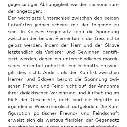
gegen­sei­ti­ger Abhän­gig­keit wer­den sie von­ein­an­
der angezogen.
Der wich­tigs­te Unter­schied zwi­schen den bei­den
Ent­wür­fen jedoch scheint mir der fol­gen­de zu
sein. In Kojè­ves Gegen­satz kann die Span­nung
zwi­schen den bei­den Ele­men­ten in der Geschich­te
gelöst wer­den, indem der Herr und der Skla­ve
letzt­end­lich als Ver­lie­rer und Gewin­ner iden­ti­fi­
ziert wer­den, denen ein unter­schied­li­ches mora­li­
sches Poten­ti­al anhaf­tet. Für Schmitts Ent­wurf
gilt dies nicht. Anders als der Kon­flikt zwi­schen
Her­ren und Skla­ven beruht die Span­nung zwi­
schen Freund und Feind nicht auf der Annah­me
ihrer dia­lek­ti­schen Ver­keh­rung und Auf­he­bung im
Fluß der Geschich­te, noch sind die Begrif­fe in
irgend­ei­ner Wei­se mora­lisch auf­ge­la­den. Die Kon­
fi­gu­ra­ti­on poli­ti­scher Freund- und Feind­schaft
erweist sich als weit­aus fle­xi­bler, der Gegen­satz
zwi­schen bei­den weit­aus weni­ger geschichts­phi­lo­