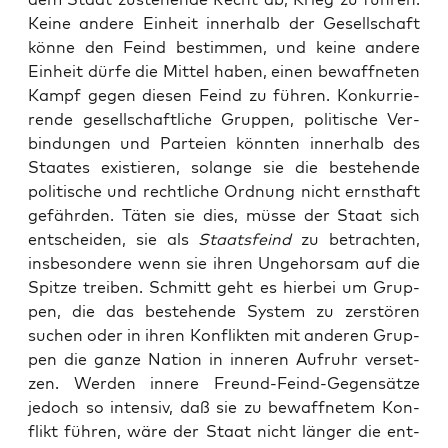
Kei­ne ande­re Ein­heit inner­halb der Gesell­schaft
kön­ne den Feind bestim­men, und kei­ne ande­re
Ein­heit dür­fe die Mit­tel haben, einen bewaff­ne­ten
Kampf gegen die­sen Feind zu füh­ren. Kon­kur­rie­
ren­de gesell­schaft­li­che Grup­pen, poli­ti­sche Ver­
bin­dun­gen und Par­tei­en könn­ten inner­halb des
Staa­tes exis­tie­ren, solan­ge sie die bestehen­de
poli­ti­sche und recht­li­che Ord­nung nicht ernst­haft
gefähr­den. Täten sie dies, müs­se der Staat sich
ent­schei­den, sie als
Staats­feind
zu betrach­ten,
ins­be­son­de­re wenn sie ihren Unge­hor­sam auf die
Spit­ze trei­ben. Schmitt geht es hier­bei um Grup­
pen, die das bestehen­de Sys­tem zu zer­stö­ren
suchen oder in ihren Kon­flik­ten mit ande­ren Grup­
pen die gan­ze Nati­on in inne­ren Auf­ruhr ver­set­
zen. Wer­den inne­re Freund-Feind-Gegen­sät­ze
jedoch so inten­siv, daß sie zu bewaff­ne­tem Kon­
flikt füh­ren, wäre der Staat nicht län­ger die ent­