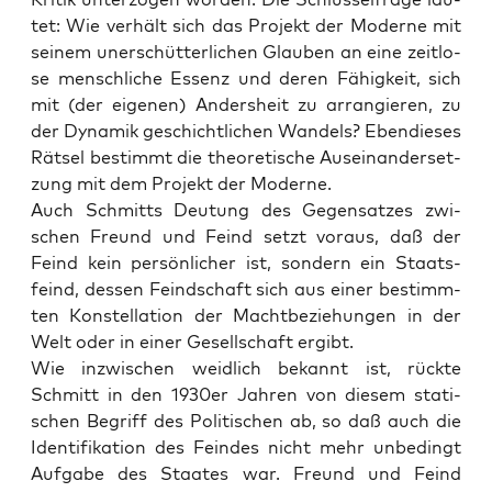
tet: Wie ver­hält sich das Pro­jekt der Moder­ne mit
sei­nem uner­schüt­ter­li­chen Glau­ben an eine zeit­lo­
se mensch­li­che Essenz und deren Fähig­keit, sich
mit (der eige­nen) Anders­heit zu arran­gie­ren, zu
der Dyna­mik geschicht­li­chen Wan­dels? Eben­die­ses
Rät­sel bestimmt die theo­re­ti­sche Aus­ein­an­der­set­
zung mit dem Pro­jekt der Moderne.
Auch Schmitts Deu­tung des Gegen­sat­zes zwi­
schen Freund und Feind setzt vor­aus, daß der
Feind kein per­sön­li­cher ist, son­dern ein Staats­
feind, des­sen Feind­schaft sich aus einer bestimm­
ten Kon­stel­la­ti­on der Macht­be­zie­hun­gen in der
Welt oder in einer Gesell­schaft ergibt.
Wie inzwi­schen weid­lich bekannt ist, rück­te
Schmitt in den 1930er Jah­ren von die­sem sta­ti­
schen Begriff des Poli­ti­schen ab, so daß auch die
Iden­ti­fi­ka­ti­on des Fein­des nicht mehr unbe­dingt
Auf­ga­be des Staa­tes war. Freund und Feind