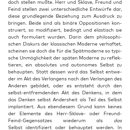
doch stel­len muß­te. Herr und Skla­ve, Freund und
Feind stel­len zwei unter­schied­li­che Ent­wür­fe dar,
die­se grund­le­gen­de Bezie­hung zum Aus­druck zu
brin­gen. Bei­de sind als binä­re Oppo­si­tio­nen kon­
stru­iert, so modi­fi­ziert, bedingt und elas­tisch sie
auch for­mu­liert wur­den. Dar­in dem phi­lo­so­phi­
schen Dis­kurs der klas­si­schen Moder­ne ver­haf­tet,
schei­nen sie doch die für die Spät­mo­der­ne so typi­
sche Unmög­lich­keit der spä­ten Moder­ne zu reflek­
tie­ren, ein abso­lu­tes und auto­no­mes Selbst zu
behaup­ten. Statt des­sen wird das Selbst ent­we­
der im Akt des Ver­lan­gens nach den Ver­lan­gen des
Ande­ren gebil­det, oder es ent­steht durch den
selbst-ent­frem­den­den Akt des Den­kens, in dem
das Den­ken selbst Anders­heit als Teil des Selbst
implan­tiert. Aus eben­die­sem Grund kann kei­nes
der Ele­men­te des Herr-Skla­ve- oder Freund-
Feind-Gegen­sat­zes wie­der­um als
das
Selbst iden­ti­fi­ziert oder behaup­tet wer­den. In