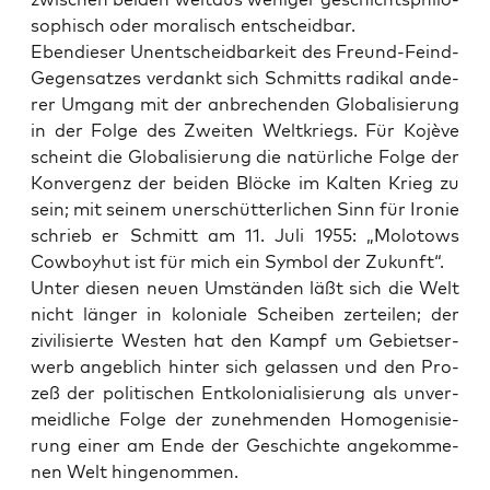
so­phisch oder mora­lisch entscheidbar.
Eben­die­ser Unent­scheid­bar­keit des Freund-Feind-
Gegen­sat­zes ver­dankt sich Schmitts radi­kal ande­
rer Umgang mit der anbre­chen­den Glo­ba­li­sie­rung
in der Fol­ge des Zwei­ten Welt­kriegs. Für Kojè­ve
scheint die Glo­ba­li­sie­rung die natür­li­che Fol­ge der
Kon­ver­genz der bei­den Blö­cke im Kal­ten Krieg zu
sein; mit sei­nem uner­schüt­ter­li­chen Sinn für Iro­nie
schrieb er Schmitt am 11. Juli 1955: „Molo­tows
Cow­boy­hut ist für mich ein Sym­bol der Zukunft“.
Unter die­sen neu­en Umstän­den läßt sich die Welt
nicht län­ger in kolo­nia­le Schei­ben zer­tei­len; der
zivi­li­sier­te Wes­ten hat den Kampf um Gebiets­er­
werb angeb­lich hin­ter sich gelas­sen und den Pro­
zeß der poli­ti­schen Ent­ko­lo­nia­li­sie­rung als unver­
meid­li­che Fol­ge der zuneh­men­den Homo­ge­ni­sie­
rung einer am Ende der Geschich­te ange­kom­me­
nen Welt hingenommen.