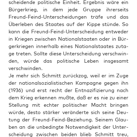
schei­den­de poli­ti­sche Ein­heit. Ergeb­nis wäre ein
Bür­ger­krieg, in dem jede Grup­pe ihrer­seits
Freund-Feind-Unter­schei­dun­gen trä­fe und das
Über­le­ben des Staa­tes auf der Kip­pe stün­de. So
kann die Freund-Feind-Unter­schei­dung ent­we­der
in Krie­gen zwi­schen Natio­nal­staa­ten oder in Bür­
ger­krie­gen inner­halb eines Natio­nal­staa­tes zuta­
ge tre­ten. Soll­te die­se Unter­schei­dung ver­schwin­
den, wür­de das poli­ti­sche Leben ins­ge­samt
verschwinden.
Je mehr sich Schmitt zurück­zog, weil er im Zuge
der natio­nal­so­zia­lis­ti­schen Kam­pa­gne gegen ihn
(1936) und erst recht der Ent­na­zi­fi­zie­rung nach
dem Krieg erken­nen muß­te, daß er es nie zu einer
Stel­lung mit ech­ter poli­ti­scher Macht brin­gen
wür­de, des­to stär­ker ver­än­der­te sich sei­ne Deu­
tung der Freund-Feind-Bezie­hung. Sei­nem Glau­
ben an die unbe­ding­te Not­wen­dig­keit der Unter­
schei­dung zwi­schen bei­den blieb Schmitt treu,