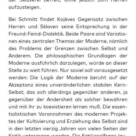
aufzusteigen.
Bei Schmitt fin­det Kojè­ves Gegen­satz zwi­schen
Her­ren und Skla­ven sei­ne Ent­spre­chung in der
Freund-Feind-Dia­lek­tik. Bei­de Paa­re sind Varia­tio­
nen eines zen­tra­len The­mas der Moder­ne, näm­lich
des Pro­blems der Gren­zen zwi­schen Selbst und
Ande­rem. Die phi­lo­so­phi­schen Grund­la­gen der
Moder­ne aus­führ­lich dar­zu­le­gen, wür­de an die­ser
Stel­le zu weit füh­ren. Nur soviel soll vor­aus­ge­setzt
wer­den: Die Logik der Moder­ne beruht auf der
Akzep­tanz eines unver­än­der­li­chen sta­bi­len Kern-
Selbst, das sich aller­dings gegen­über ande­ren, ja
gegen­über der Anders­heit als sol­cher bewäh­ren
und mit ihr zu koexis­tie­ren ler­nen muß. Die essen­
tia­lis­ti­schen Vor­an­nah­men des moder­nen Pro­jek­
tes der Kul­ti­vie­rung und Erzie­hung des Selbst sind
in den letz­ten vier­zig Jah­ren von vie­len Sei­ten der
Kri­tik unter­zo­gen wor­den. Die Schlüs­sel­fra­ge lau­