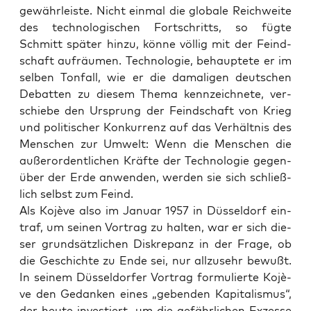
gewähr­leis­te. Nicht ein­mal die glo­ba­le Reich­wei­te
des tech­no­lo­gi­schen Fort­schritts, so füg­te
Schmitt spä­ter hin­zu, kön­ne völ­lig mit der Feind­
schaft auf­räu­men. Tech­no­lo­gie, behaup­te­te er im
sel­ben Ton­fall, wie er die dama­li­gen deut­schen
Debat­ten zu die­sem The­ma kenn­zeich­ne­te, ver­
schie­be den Ursprung der Feind­schaft von Krieg
und poli­ti­scher Kon­kur­renz auf das Ver­hält­nis des
Men­schen zur Umwelt: Wenn die Men­schen die
außer­or­dent­li­chen Kräf­te der Tech­no­lo­gie gegen­
über der Erde anwen­den, wer­den sie sich schließ­
lich selbst zum Feind.
Als Kojè­ve also im Janu­ar 1957 in Düs­sel­dorf ein­
traf, um sei­nen Vor­trag zu hal­ten, war er sich die­
ser grund­sätz­li­chen Dis­kre­panz in der Fra­ge, ob
die Geschich­te zu Ende sei, nur all­zu­sehr bewußt.
In sei­nem Düs­sel­dor­fer Vor­trag for­mu­lier­te Kojè­
ve den Gedan­ken eines „geben­den Kapi­ta­lis­mus“,
der heu­te inves­tiert, um die gefähr­li­chen Exzes­se