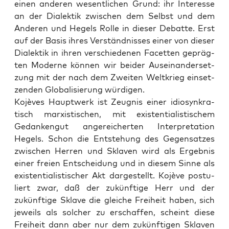
einen ande­ren wesent­li­chen Grund: ihr Inter­es­se
an der Dia­lek­tik zwi­schen dem Selbst und dem
Ande­ren und Hegels Rol­le in die­ser Debat­te. Erst
auf der Basis ihres Ver­ständ­nis­ses einer von die­ser
Dia­lek­tik in ihren ver­schie­de­nen Facet­ten gepräg­
ten Moder­ne kön­nen wir bei­der Aus­ein­an­der­set­
zung mit der nach dem Zwei­ten Welt­krieg ein­set­
zen­den Glo­ba­li­sie­rung würdigen.
Kojè­ves Haupt­werk ist Zeug­nis einer idio­syn­kra­
tisch mar­xis­ti­schen, mit exis­ten­tia­lis­ti­schem
Gedan­ken­gut ange­rei­cher­ten Inter­pre­ta­ti­on
Hegels. Schon die Ent­ste­hung des Gegen­sat­zes
zwi­schen Her­ren und Skla­ven wird als Ergeb­nis
einer frei­en Ent­schei­dung und in die­sem Sin­ne als
exis­ten­tia­lis­ti­scher Akt dar­ge­stellt. Kojè­ve pos­tu­
liert zwar, daß der zukünf­ti­ge Herr und der
zukünf­ti­ge Skla­ve die glei­che Frei­heit haben, sich
jeweils als sol­cher zu erschaf­fen, scheint die­se
Frei­heit dann aber nur dem zukünf­ti­gen Skla­ven