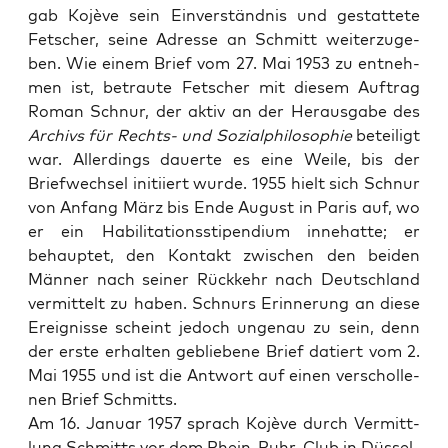
gab Kojè­ve sein Ein­ver­ständ­nis und gestat­te­te
Fet­scher, sei­ne Adres­se an Schmitt wei­ter­zu­ge­
ben. Wie einem Brief vom 27. Mai 1953 zu ent­neh­
men ist, betrau­te Fet­scher mit die­sem Auf­trag
Roman Schnur, der aktiv an der Her­aus­ga­be des
Archivs für Rechts- und Sozi­al­phi­lo­so­phie
betei­ligt
war. Aller­dings dau­er­te es eine Wei­le, bis der
Brief­wech­sel initi­iert wur­de. 1955 hielt sich Schnur
von Anfang März bis Ende August in Paris auf, wo
er ein Habi­li­ta­ti­ons­sti­pen­di­um inne­hat­te; er
behaup­tet, den Kon­takt zwi­schen den bei­den
Män­ner nach sei­ner Rück­kehr nach Deutsch­land
ver­mit­telt zu haben. Schnurs Erin­ne­rung an die­se
Ereig­nis­se scheint jedoch unge­nau zu sein, denn
der ers­te erhal­ten geblie­be­ne Brief datiert vom 2.
Mai 1955 und ist die Ant­wort auf einen ver­schol­le­
nen Brief Schmitts.
Am 16. Janu­ar 1957 sprach Kojè­ve durch Ver­mitt­
lung Schmitts vor dem Rhein-Ruhr-Club in Düs­sel­