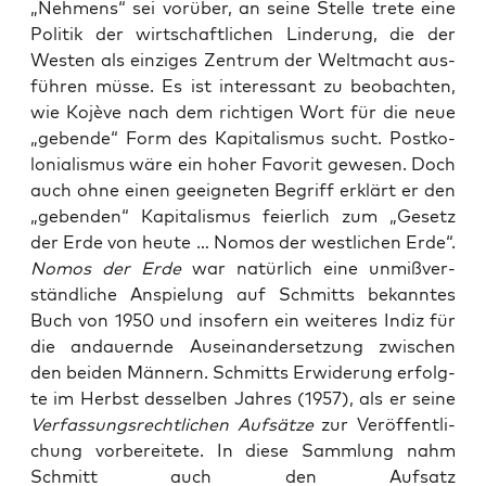
„Neh­mens“ sei vor­über, an sei­ne Stel­le tre­te eine
Poli­tik der wirt­schaft­li­chen Lin­de­rung, die der
Wes­ten als ein­zi­ges Zen­trum der Welt­macht aus­
füh­ren müs­se. Es ist inter­es­sant zu beob­ach­ten,
wie Kojè­ve nach dem rich­ti­gen Wort für die neue
„geben­de“ Form des Kapi­ta­lis­mus sucht. Post­ko­
lo­nia­lis­mus wäre ein hoher Favo­rit gewe­sen. Doch
auch ohne einen geeig­ne­ten Begriff erklärt er den
„geben­den“ Kapi­ta­lis­mus fei­er­lich zum „Gesetz
der Erde von heu­te … Nomos der west­li­chen Erde“.
Nomos der Erde
war natür­lich eine unmiß­ver­
ständ­li­che Anspie­lung auf Schmitts bekann­tes
Buch von 1950 und inso­fern ein wei­te­res Indiz für
die andau­ern­de Aus­ein­an­der­set­zung zwi­schen
den bei­den Män­nern. Schmitts Erwi­de­rung erfolg­
te im Herbst des­sel­ben Jah­res (1957), als er sei­ne
Ver­fas­sungs­recht­li­chen Auf­sät­ze
zur Ver­öf­fent­li­
chung vor­be­rei­te­te. In die­se Samm­lung nahm
Schmitt auch den Auf­satz