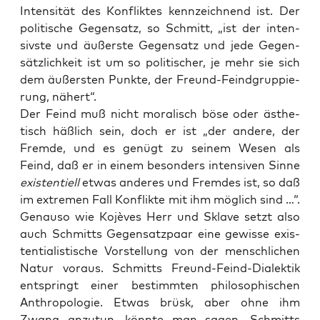
Inten­si­tät des Kon­flik­tes kenn­zeich­nend ist. Der
poli­ti­sche Gegen­satz, so Schmitt, „ist der inten­
sivs­te und äußers­te Gegen­satz und jede Gegen­
sätz­lich­keit ist um so poli­ti­scher, je mehr sie sich
dem äußers­ten Punk­te, der Freund-Feind­grup­pie­
rung, nähert“.
Der Feind muß nicht mora­lisch böse oder ästhe­
tisch häß­lich sein, doch er ist „der ande­re, der
Frem­de, und es genügt zu sei­nem Wesen als
Feind, daß er in einem beson­ders inten­si­ven Sin­ne
exis­ten­ti­ell
etwas ande­res und Frem­des ist, so daß
im extre­men Fall Kon­flik­te mit ihm mög­lich sind …“.
Genau­so wie Kojè­ves Herr und Skla­ve setzt also
auch Schmitts Gegen­satz­paar eine gewis­se exis­
ten­tia­lis­ti­sche Vor­stel­lung von der mensch­li­chen
Natur vor­aus. Schmitts Freund-Feind-Dia­lek­tik
ent­springt einer bestimm­ten phi­lo­so­phi­schen
Anthro­po­lo­gie. Etwas brüsk, aber ohne ihm
Zwang anzu­tun, könn­te man sagen, Schmitts