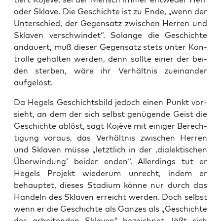
oder Skla­ve. Die Geschich­te ist zu Ende, „wenn der
Unter­schied, der Gegen­satz zwi­schen Her­ren und
Skla­ven ver­schwin­det“. Solan­ge die Geschich­te
andau­ert, muß die­ser Gegen­satz stets unter Kon­
trol­le gehal­ten wer­den, denn soll­te einer der bei­
den ster­ben, wäre ihr Ver­hält­nis zuein­an­der
aufgelöst.
Da Hegels Geschichts­bild jedoch einen Punkt vor­
sieht, an dem der sich selbst genü­gen­de Geist die
Geschich­te ablöst, sagt Kojè­ve mit eini­ger Berech­
ti­gung vor­aus, das Ver­hält­nis zwi­schen Her­ren
und Skla­ven müs­se „letzt­lich in der ‚dia­lek­ti­schen
Über­win­dung‘ bei­der enden“. Aller­dings tut er
Hegels Pro­jekt wie­der­um unrecht, indem er
behaup­tet, die­ses Sta­di­um kön­ne nur durch das
Han­deln des Skla­ven erreicht wer­den. Doch selbst
wenn er die Geschich­te als Gan­zes als „Geschich­te
des arbei­ten­den Skla­ven“ bezeich­net, läßt sich