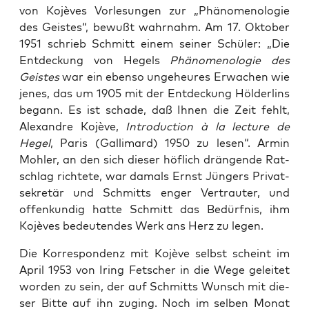
von Kojè­ves Vor­le­sun­gen zur „Phä­no­me­no­lo­gie
des Geis­tes“, bewußt wahr­nahm. Am 17. Okto­ber
1951 schrieb Schmitt einem sei­ner Schü­ler: „Die
Ent­de­ckung von Hegels
Phä­no­me­no­lo­gie des
Geis­tes
war ein eben­so unge­heu­res Erwa­chen wie
jenes, das um 1905 mit der Ent­de­ckung Höl­der­lins
begann. Es ist scha­de, daß Ihnen die Zeit fehlt,
Alex­and­re Kojè­ve,
Intro­duc­tion à la lec­tu­re de
Hegel
, Paris (Gal­li­mard) 1950 zu lesen“. Armin
Moh­ler, an den sich die­ser höf­lich drän­gen­de Rat­
schlag rich­te­te, war damals Ernst Jün­gers Pri­vat­
se­kre­tär und Schmitts enger Ver­trau­ter, und
offen­kun­dig hat­te Schmitt das Bedürf­nis, ihm
Kojè­ves bedeu­ten­des Werk ans Herz zu legen.
Die Kor­re­spon­denz mit Kojè­ve selbst scheint im
April 1953 von Iring Fet­scher in die Wege gelei­tet
wor­den zu sein, der auf Schmitts Wunsch mit die­
ser Bit­te auf ihn zuging. Noch im sel­ben Monat