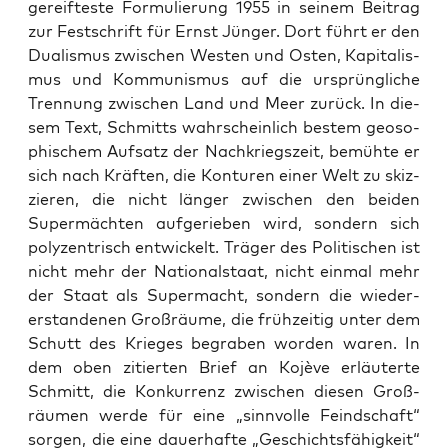
ge­reif­tes­te For­mu­lie­rung 1955 in sei­nem Bei­trag
zur Fest­schrift für Ernst Jün­ger. Dort führt er den
Dua­lis­mus zwi­schen Wes­ten und Osten, Kapi­ta­lis­
mus und Kom­mu­nis­mus auf die ursprüng­li­che
Tren­nung zwi­schen Land und Meer zurück. In die­
sem Text, Schmitts wahr­schein­lich bes­tem geo­so­
phi­schem Auf­satz der Nach­kriegs­zeit, bemüh­te er
sich nach Kräf­ten, die Kon­tu­ren einer Welt zu skiz­
zie­ren, die nicht län­ger zwi­schen den bei­den
Super­mäch­ten auf­ge­rie­ben wird, son­dern sich
poly­zen­trisch ent­wi­ckelt. Trä­ger des Poli­ti­schen ist
nicht mehr der Natio­nal­staat, nicht ein­mal mehr
der Staat als Super­macht, son­dern die wie­der­
erstan­de­nen Groß­räu­me, die früh­zei­tig unter dem
Schutt des Krie­ges begra­ben wor­den waren. In
dem oben zitier­ten Brief an Kojè­ve erläu­ter­te
Schmitt, die Kon­kur­renz zwi­schen die­sen Groß­
räu­men wer­de für eine „sinn­vol­le Feind­schaft“
sor­gen, die eine dau­er­haf­te „Geschichts­fä­hig­keit“