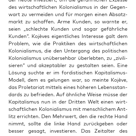
des wirt­schaft­li­chen Kolo­nia­lis­mus in der Gegen­
wart zu ver­mei­den und für mor­gen einen Absatz­
markt zu schaf­fen. Arme Kun­den, so warn­te er,
sei­en „schlech­te Kun­den und sogar gefähr­li­che
Kun­den“. Kojè­ves eigent­li­ches Inter­es­se galt dem
Pro­blem, wie die Prak­ti­ken des wirt­schaft­li­chen
Kolo­nia­lis­mus, die den Unter­gang des poli­ti­schen
Kolo­nia­lis­mus unüber­seh­bar über­leb­ten, zu „zivi­li­
sie­ren“ und akzep­ta­bler zu gestal­ten sei­en. Eine
Lösung such­te er im for­dis­ti­schen Kapi­ta­lis­mus-
Modell, dem es gelun­gen war, so mein­te Kojè­ve,
das Pro­le­ta­ri­at mit­tels eines höhe­ren Lebens­stan­
dards zu befrie­den. Auf ähn­li­che Wei­se müs­se der
Kapi­ta­lis­mus nun in der Drit­ten Welt einen wirt­
schaft­li­chen Kolo­nia­lis­mus mit mensch­li­chem Ant­
litz errich­ten. Den Mehr­wert, den die rech­te Hand
nimmt, soll­te die lin­ke Hand zurück­ge­ben oder
bes­ser gesagt, inves­tie­ren. Das Zeit­al­ter des