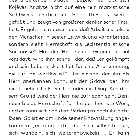
Kojè­ves Ana­ly­se nicht auf eine rein mar­xis­ti­sche
Sicht­wei­se beschrän­ken. Sei­ne The­se ist wei­ter
gefaßt und zeugt von grö­ße­rer den­ke­ri­scher Frei­
heit: Er geht nicht davon aus, daß Arbeit als sol­che
den Men­schen in sei­ner Ent­wick­lung vor­an­brin­ge,
son­dern sieht Herr­schaft als „exis­ten­tia­lis­ti­sche
Sack­gas­se“. Hat der Herr sei­nen Geg­ner ein­mal
ver­sklavt, wird ihm schnell klar, daß „er gekämpft
und sein Leben ris­kiert hat für eine Aner­ken­nung,
die für ihn wert­los ist“. Der ein­zi­ge, der ihn als
Herr aner­ken­nen kann, ist der Skla­ve, der ihm
nicht mehr ist als ein Tier oder ein Ding. Aus die­
sem Grund wird der Herr nie zufrie­den sein. Den­
noch bleibt Herr­schaft für ihn der höchs­te Wert,
und er kann sich von dem Ver­lan­gen nach ihr nicht
lösen. So ist er am Ende sei­ner Ent­wick­lung ange­
kom­men: „er kann nicht über sich selbst hin­aus,
sich wan­deln, sich wei­ter­ent­wi­ckeln … Er kann