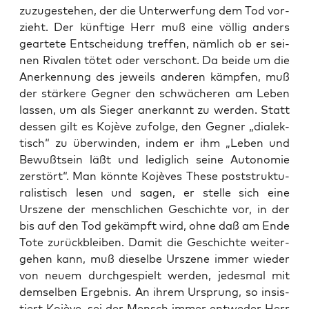
zuzu­ge­ste­hen, der die Unter­wer­fung dem Tod vor­
zieht. Der künf­ti­ge Herr muß eine völ­lig anders
gear­te­te Ent­schei­dung tref­fen, näm­lich ob er sei­
nen Riva­len tötet oder ver­schont. Da bei­de um die
Aner­ken­nung des jeweils ande­ren kämp­fen, muß
der stär­ke­re Geg­ner den schwä­che­ren am Leben
las­sen, um als Sie­ger aner­kannt zu wer­den. Statt
des­sen gilt es Kojè­ve zufol­ge, den Geg­ner „dia­lek­
tisch“ zu über­win­den, indem er ihm „Leben und
Bewußt­sein läßt und ledig­lich sei­ne Auto­no­mie
zer­stört“. Man könn­te Kojè­ves The­se post­struk­tu­
ra­lis­tisch lesen und sagen, er stel­le sich eine
Ursze­ne der mensch­li­chen Geschich­te vor, in der
bis auf den Tod gekämpft wird, ohne daß am Ende
Tote zurück­blei­ben. Damit die Geschich­te wei­ter­
ge­hen kann, muß die­sel­be Ursze­ne immer wie­der
von neu­em durch­ge­spielt wer­den, jedes­mal mit
dem­sel­ben Ergeb­nis. An ihrem Ursprung, so insis­
tiert Kojè­ve, sei der Mensch immer ent­we­der Herr