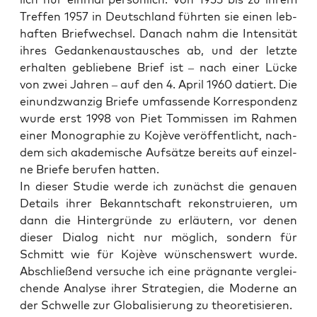
Tref­fen 1957 in Deutsch­land führ­ten sie einen leb­
haf­ten Brief­wech­sel. Danach nahm die Inten­si­tät
ihres Gedan­ken­aus­tau­sches ab, und der letz­te
erhal­ten geblie­be­ne Brief ist – nach einer Lücke
von zwei Jah­ren – auf den 4. April 1960 datiert. Die
ein­und­zwan­zig Brie­fe umfas­sen­de Kor­re­spon­denz
wur­de erst 1998 von Piet Tom­mis­sen im Rah­men
einer Mono­gra­phie zu Kojè­ve ver­öf­fent­licht, nach­
dem sich aka­de­mi­sche Auf­sät­ze bereits auf ein­zel­
ne Brie­fe beru­fen hatten.
In die­ser Stu­die wer­de ich zunächst die genau­en
Details ihrer Bekannt­schaft rekon­stru­ie­ren, um
dann die Hin­ter­grün­de zu erläu­tern, vor denen
die­ser Dia­log nicht nur mög­lich, son­dern für
Schmitt wie für Kojè­ve wün­schens­wert wur­de.
Abschlie­ßend ver­su­che ich eine prä­gnan­te ver­glei­
chen­de Ana­ly­se ihrer Stra­te­gien, die Moder­ne an
der Schwel­le zur Glo­ba­li­sie­rung zu theoretisieren.