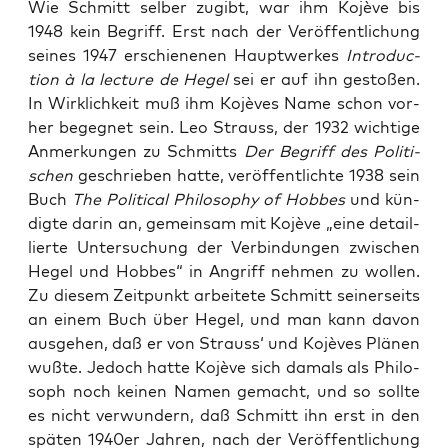
Wie Schmitt sel­ber zugibt, war ihm Kojè­ve bis
1948 kein Begriff. Erst nach der Ver­öf­fent­li­chung
sei­nes 1947 erschie­ne­nen Haupt­wer­kes
Intro­duc­
tion à la lec­tu­re de Hegel
sei er auf ihn gesto­ßen.
In Wirk­lich­keit muß ihm Kojè­ves Name schon vor­
her begeg­net sein. Leo Strauss, der 1932 wich­ti­ge
Anmer­kun­gen zu Schmitts
Der Begriff des Poli­ti­
schen
geschrie­ben hat­te, ver­öf­fent­lich­te 1938 sein
Buch
The Poli­ti­cal Phi­lo­so­phy of Hob­bes
und kün­
dig­te dar­in an, gemein­sam mit Kojè­ve „eine detail­
lier­te Unter­su­chung der Ver­bin­dun­gen zwi­schen
Hegel und Hob­bes“ in Angriff neh­men zu wol­len.
Zu die­sem Zeit­punkt arbei­te­te Schmitt sei­ner­seits
an einem Buch über Hegel, und man kann davon
aus­ge­hen, daß er von Strauss‘ und Kojè­ves Plä­nen
wuß­te. Jedoch hat­te Kojè­ve sich damals als Phi­lo­
soph noch kei­nen Namen gemacht, und so soll­te
es nicht ver­wun­dern, daß Schmitt ihn erst in den
spä­ten 1940er Jah­ren, nach der Ver­öf­fent­li­chung