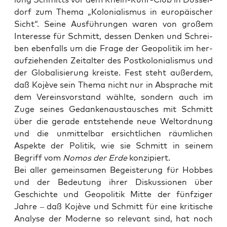
dorf zum The­ma „Kolo­nia­lis­mus in euro­päi­scher
Sicht“. Sei­ne Aus­füh­run­gen waren von gro­ßem
Inter­es­se für Schmitt, des­sen Den­ken und Schrei­
ben eben­falls um die Fra­ge der Geo­po­li­tik im her­
auf­zie­hen­den Zeit­al­ter des Post­ko­lo­nia­lis­mus und
der Glo­ba­li­sie­rung kreis­te. Fest steht außer­dem,
daß Kojè­ve sein The­ma nicht nur in Abspra­che mit
dem Ver­eins­vor­stand wähl­te, son­dern auch im
Zuge sei­nes Gedan­ken­aus­tau­sches mit Schmitt
über die gera­de ent­ste­hen­de neue Welt­ord­nung
und die unmit­tel­bar ersicht­li­chen räum­li­chen
Aspek­te der Poli­tik, wie sie Schmitt in sei­nem
Begriff vom
Nomos der Erde
konzipiert.
Bei aller gemein­sa­men Begeis­te­rung für Hob­bes
und der Bedeu­tung ihrer Dis­kus­sio­nen über
Geschich­te und Geo­po­li­tik Mit­te der fünf­zi­ger
Jah­re – daß Kojè­ve und Schmitt für eine kri­ti­sche
Ana­ly­se der Moder­ne so rele­vant sind, hat noch