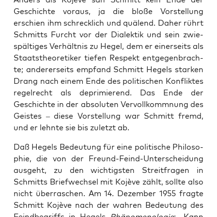
Geschich­te vor­aus, ja die blo­ße Vor­stel­lung
erschien ihm schreck­lich und quä­lend. Daher rührt
Schmitts Furcht vor der Dia­lek­tik und sein zwie­
späl­ti­ges Ver­hält­nis zu Hegel, dem er einer­seits als
Staats­theo­re­ti­ker tie­fen Respekt ent­ge­gen­brach­
te; ande­rer­seits emp­fand Schmitt Hegels star­ken
Drang nach einem Ende des poli­ti­schen Kon­flik­tes
regel­recht als depri­mie­rend. Das Ende der
Geschich­te in der abso­lu­ten Ver­voll­komm­nung des
Geis­tes – die­se Vor­stel­lung war Schmitt fremd,
und er lehn­te sie bis zuletzt ab.
Daß Hegels Bedeu­tung für eine poli­ti­sche Phi­lo­so­
phie, die von der Freund-Feind-Unter­schei­dung
aus­geht, zu den wich­tigs­ten Streit­fra­gen in
Schmitts Brief­wech­sel mit Kojè­ve zählt, soll­te also
nicht über­ra­schen. Am 14. Dezem­ber 1955 frag­te
Schmitt Kojè­ve nach der wah­ren Bedeu­tung des
Feind­be­griffs in Hegels
Phä­no­me­no­lo­gie
: „Kann