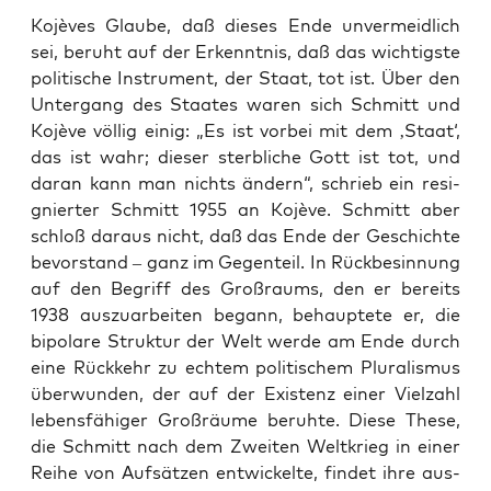
Kojè­ves Glau­be, daß die­ses Ende unver­meid­lich
sei, beruht auf der Erkennt­nis, daß das wich­tigs­te
poli­ti­sche Instru­ment, der Staat, tot ist. Über den
Unter­gang des Staa­tes waren sich Schmitt und
Kojè­ve völ­lig einig: „Es ist vor­bei mit dem ‚Staat‘,
das ist wahr; die­ser sterb­li­che Gott ist tot, und
dar­an kann man nichts ändern“, schrieb ein resi­
gnier­ter Schmitt 1955 an Kojè­ve. Schmitt aber
schloß dar­aus nicht, daß das Ende der Geschich­te
bevor­stand – ganz im Gegen­teil. In Rück­be­sin­nung
auf den Begriff des Groß­raums, den er bereits
1938 aus­zu­ar­bei­ten begann, behaup­te­te er, die
bipo­la­re Struk­tur der Welt wer­de am Ende durch
eine Rück­kehr zu ech­tem poli­ti­schem Plu­ra­lis­mus
über­wun­den, der auf der Exis­tenz einer Viel­zahl
lebens­fä­hi­ger Groß­räu­me beruh­te. Die­se The­se,
die Schmitt nach dem Zwei­ten Welt­krieg in einer
Rei­he von Auf­sät­zen ent­wi­ckel­te, fin­det ihre aus­