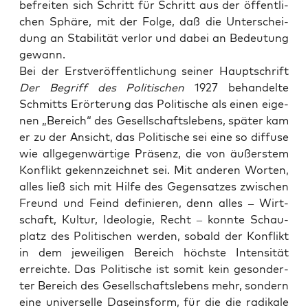
befrei­ten sich Schritt für Schritt aus der öffent­li­
chen Sphä­re, mit der Fol­ge, daß die Unter­schei­
dung an Sta­bi­li­tät ver­lor und dabei an Bedeu­tung
gewann.
Bei der Erst­ver­öf­fent­li­chung sei­ner Haupt­schrift
Der Begriff des Poli­ti­schen
1927 behan­del­te
Schmitts Erör­te­rung das Poli­ti­sche als einen eige­
nen „Bereich“ des Gesell­schafts­le­bens, spä­ter kam
er zu der Ansicht, das Poli­ti­sche sei eine so dif­fu­se
wie all­ge­gen­wär­ti­ge Prä­senz, die von äußers­tem
Kon­flikt gekenn­zeich­net sei. Mit ande­ren Wor­ten,
alles ließ sich mit Hil­fe des Gegen­sat­zes zwi­schen
Freund und Feind defi­nie­ren, denn alles – Wirt­
schaft, Kul­tur, Ideo­lo­gie, Recht – konn­te Schau­
platz des Poli­ti­schen wer­den, sobald der Kon­flikt
in dem jewei­li­gen Bereich höchs­te Inten­si­tät
erreich­te. Das Poli­ti­sche ist somit kein geson­der­
ter Bereich des Gesell­schafts­le­bens mehr, son­dern
eine uni­ver­sel­le Daseins­form, für die die radi­ka­le