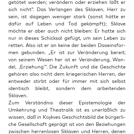
getö­tet wer­den; ver­än­dern oder erzie­hen läßt er
sich nicht“. Das Ver­lan­gen des Skla­ven, Herr zu
sein, ist dage­gen weni­ger stark (sonst hät­te er
dafür auf Leben und Tod gekämpft); Skla­ve
möch­te er aber auch nicht blei­ben: Er hat­te sich
nur in die­ses Schick­sal gefügt, um sein Leben zu
ret­ten. Also ist er an kei­ne der bei­den Daseins­for­
men gebun­den. „Er ist zur Ver­än­de­rung bereit;
von sei­nem Wesen her ist er Ver­än­de­rung, Wan­
del, ‚Erzie­hung‘“. Die Zukunft und die Geschich­te
gehö­ren also nicht dem krie­ge­ri­schen Her­ren, der
ent­we­der stirbt oder für immer mit sich selbst
iden­tisch bleibt, son­dern dem arbei­ten­den
Sklaven.
Zum Ver­ständ­nis die­ser Epis­te­mo­lo­gie der
Umkeh­rung und Thea­tra­lik ist es uner­läß­lich zu
wis­sen, daß in Kojè­ves Geschichts­bild die bür­ger­li­
che Gesell­schaft geprägt ist von den Bezie­hun­gen
zwi­schen her­ren­lo­sen Skla­ven und Her­ren, denen