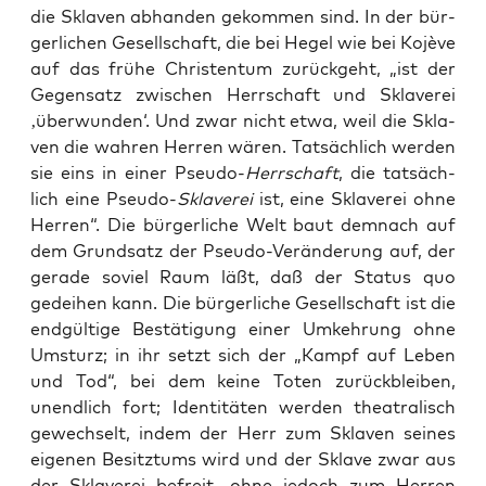
die Skla­ven abhan­den gekom­men sind. In der bür­
ger­li­chen Gesell­schaft, die bei Hegel wie bei Kojè­ve
auf das frü­he Chris­ten­tum zurück­geht, „ist der
Gegen­satz zwi­schen Herr­schaft und Skla­ve­rei
‚über­wun­den‘. Und zwar nicht etwa, weil die Skla­
ven die wah­ren Her­ren wären. Tat­säch­lich wer­den
sie eins in einer Pseu­do-
Herr­schaft
, die tat­säch­
lich eine Pseu­do-
Skla­ve­rei
ist, eine Skla­ve­rei ohne
Her­ren“. Die bür­ger­li­che Welt baut dem­nach auf
dem Grund­satz der Pseu­do-Ver­än­de­rung auf, der
gera­de soviel Raum läßt, daß der Sta­tus quo
gedei­hen kann. Die bür­ger­li­che Gesell­schaft ist die
end­gül­ti­ge Bestä­ti­gung einer Umkeh­rung ohne
Umsturz; in ihr setzt sich der „Kampf auf Leben
und Tod“, bei dem kei­ne Toten zurück­blei­ben,
unend­lich fort; Iden­ti­tä­ten wer­den thea­tra­lisch
gewech­selt, indem der Herr zum Skla­ven sei­nes
eige­nen Besitz­tums wird und der Skla­ve zwar aus
der Skla­ve­rei befreit, ohne jedoch zum Her­ren