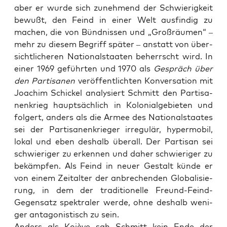
aber er wur­de sich zuneh­mend der Schwie­rig­keit
bewußt, den Feind in einer Welt aus­fin­dig zu
machen, die von Bünd­nis­sen und „Groß­räu­men“ –
mehr zu die­sem Begriff spä­ter – anstatt von über­
sicht­li­che­ren Natio­nal­staa­ten beherrscht wird. In
einer 1969 geführ­ten und 1970 als
Gespräch über
den Par­ti­sa­nen
ver­öf­fent­lich­ten Kon­ver­sa­ti­on mit
Joa­chim Schi­ckel ana­ly­siert Schmitt den Par­ti­sa­
nen­krieg haupt­säch­lich in Kolo­ni­al­ge­bie­ten und
fol­gert, anders als die Armee des Natio­nal­staa­tes
sei der Par­ti­sa­nen­krie­ger irre­gu­lär, hyper­mo­bil,
lokal und eben des­halb über­all. Der Par­ti­san sei
schwie­ri­ger zu erken­nen und daher schwie­ri­ger zu
bekämp­fen. Als Feind in neu­er Gestalt kün­de er
von einem Zeit­al­ter der anbre­chen­den Glo­ba­li­sie­
rung, in dem der tra­di­tio­nel­le Freund-Feind-
Gegen­satz spek­tra­ler wer­de, ohne des­halb weni­
ger ant­ago­nis­tisch zu sein.
Anders als Kojè­ve sah Schmitt kein Ende der