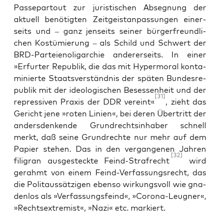
Pas­se­par­tout zur juris­ti­schen Abseg­nung der
aktu­ell benö­tig­ten Zeit­geist­an­pas­sun­gen einer­
seits und – ganz jen­seits sei­ner bür­ger­freund­li­
chen Kos­tü­mie­rung – als Schild und Schwert der
BRD-Par­tei­en­olig­ar­chie ande­rer­seits. In einer
»Erfur­ter Repu­blik, die das mit Hyper­mo­ral kon­ta­
mi­nier­te Staats­ver­ständ­nis der spä­ten Bun­des­re­
pu­blik mit der ideo­lo­gi­schen Beses­sen­heit und der
[31]
repres­si­ven Pra­xis der DDR ver­eint«
, zieht das
Gericht jene »roten Lini­en«, bei deren Über­tritt der
anders­den­ken­de Grund­rechts­in­ha­ber schnell
merkt, daß sei­ne Grund­rech­te nur mehr auf dem
Papier ste­hen. Das in den ver­gan­ge­nen Jah­ren
[32]
fili­gran aus­ge­steck­te Feind-Straf­recht
wird
gerahmt von einem Feind-Ver­fas­sungs­recht, das
die Polit­aus­sät­zi­gen eben­so wir­kungs­voll wie gna­
den­los als »Ver­fas­sungs­feind«, »Coro­na-Leug­ner«,
»Rechts­extre­mist«, »Nazi« etc. markiert.