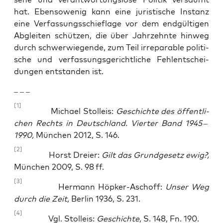
hat. Eben­so­we­nig kann eine juris­ti­sche Instanz
eine Ver­fas­sungs­schief­la­ge vor dem end­gül­ti­gen
Abglei­ten schüt­zen, die über Jahr­zehn­te hin­weg
durch schwer­wie­gen­de, zum Teil irrepa­ra­ble poli­ti­
sche und verfassungsgericht­liche Fehl­ent­schei­
dun­gen ent­stan­den ist.
– – –
[1]
Micha­el Stol­leis:
Geschich­te des öffent­li­
chen Rechts in Deutsch­land. Vier­ter Band 1945
–
1990,
Mün­chen 2012, S. 146.
[2]
Horst Drei­er:
Gilt das Grund­ge­setz ewig?,
Mün­chen 2009, S. 98 ff.
[3]
Her­mann Höp­ker-Asch­off:
Unser Weg
durch die Zeit,
Ber­lin 1936, S. 231.
[4]
Vgl. Stol­leis:
Geschich­te,
S. 148, Fn. 190.