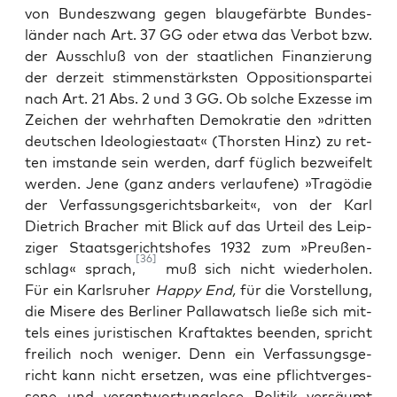
von Bun­des­zwang gegen blau­ge­färb­te Bun­des­
län­der nach Art. 37 GG oder etwa das Ver­bot bzw.
der Aus­schluß von der staat­li­chen Finan­zie­rung
der der­zeit stim­men­stärks­ten Oppo­si­ti­ons­par­tei
nach Art. 21 Abs. 2 und 3 GG. Ob sol­che Exzes­se im
Zei­chen der wehr­haf­ten Demo­kra­tie den »drit­ten
deut­schen Ideo­lo­gie­staat« (Thors­ten Hinz) zu ret­
ten imstan­de sein wer­den, darf füg­lich bezwei­felt
wer­den. Jene (ganz anders ver­lau­fe­ne) »Tra­gö­die
der Ver­fas­sungs­ge­richts­bar­keit«, von der Karl
Diet­rich Bra­cher mit Blick auf das Urteil des Leip­
zi­ger Staats­ge­richts­ho­fes 1932 zum »Preu­ßen­
[36]
schlag« sprach,
muß sich nicht wie­der­ho­len.
Für ein Karls­ru­her
Hap­py End,
für die Vor­stel­lung,
die Mise­re des Ber­li­ner Pal­la­watsch lie­ße sich mit­
tels eines juris­ti­schen Kraft­ak­tes been­den, spricht
frei­lich noch weni­ger. Denn ein Ver­fas­sungs­ge­
richt kann nicht erset­zen, was eine pflicht­ver­ges­
se­ne und ver­ant­wor­tungs­lo­se Poli­tik ver­säumt