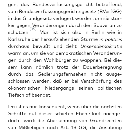
gen, das Bun­des­ver­fas­sungs­ge­richt betref­fend,
vom Bun­des­ver­fas­sungs­ge­richts­ge­setz (BVerfGG)
in das Grund­ge­setz ver­la­gert wur­den, um sie stär­
ker gegen Ver­än­de­run­gen durch den Sou­ve­rän zu
[35]
schüt­zen.
Man ist sich also in Ber­lin wie in
Karls­ru­he der her­auf­zie­hen­den Stür­me
in poli­ti­cis
durch­aus bewußt und zieht
Unse­re­de­mo­kra­tie
warm an, um sie vor demo­kra­ti­schen Ver­än­de­run­
gen durch den Wahl­bür­ger zu wapp­nen. Bei die­
sem kann näm­lich trotz der Dau­er­be­reg­nung
durch das Sedie­rungs­fern­se­hen nicht aus­ge­
schlos­sen wer­den, daß er bei Ver­schär­fung des
öko­no­mi­schen Nie­der­gangs sei­nen poli­ti­schen
Tief­schlaf beendet.
Da ist es nur kon­se­quent, wenn über die nächs­ten
Schrit­te auf die­ser schie­fen Ebe­ne laut nach­ge­
dacht wird: die Aberken­nung von Grund­rech­ten
von Miß­li­e­bi­gen nach Art. 18 GG, die Aus­übung