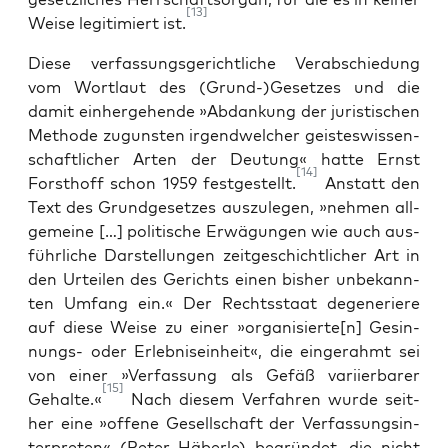
[13]
Wei­se legi­ti­miert ist.
Die­se ver­fas­sungs­ge­richt­li­che Ver­ab­schie­dung
vom Wort­laut des (Grund-)Gesetzes und die
damit ein­her­ge­hen­de »Abdan­kung der juris­ti­schen
Metho­de zuguns­ten irgend­wel­cher geis­tes­wis­sen­
schaft­li­cher Arten der Deu­tung« hat­te Ernst
[14]
Forst­hoff schon 1959 fest­ge­stellt.
Anstatt den
Text des Grund­ge­set­zes aus­zu­le­gen, »neh­men all­
ge­mei­ne […] poli­ti­sche Erwä­gun­gen wie auch aus­
führ­li­che Dar­stel­lun­gen zeit­ge­schicht­li­cher Art in
den Urtei­len des Gerichts einen bis­her unbe­kann­
ten Umfang ein.« Der Rechts­staat dege­ne­rie­re
auf die­se Wei­se zu einer »organisierte[n] Gesin­
nungs- oder Erleb­nis­ein­heit«, die ein­ge­rahmt sei
von einer »Ver­fas­sung als Gefäß vari­ier­ba­rer
[15]
Gehal­te.«
Nach die­sem Ver­fah­ren wur­de seit­
her eine »offe­ne Gesell­schaft der Ver­fas­sungs­in­
ter­pre­ten« (Peter Häber­le) begrün­det, die nicht