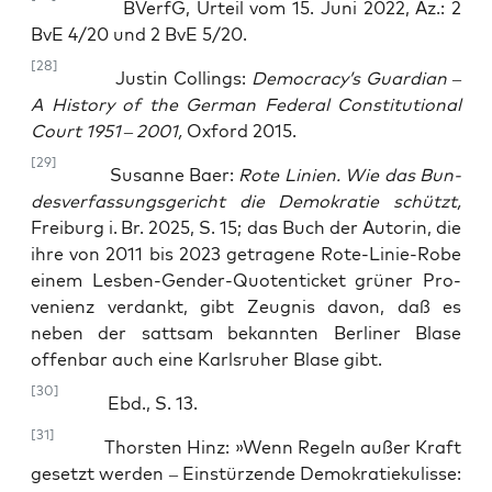
BVerfG, Urteil vom 15. Juni 2022, Az.: 2
BvE 4/20 und 2 BvE 5/20.
[28]
Jus­tin Col­lings:
Democracy’s Guar­di­an –
A Histo­ry of the Ger­man Fede­ral Con­sti­tu­tio­nal
Court 1951
–
2001,
Oxford 2015.
[29]
Susan­ne Baer:
Rote Lini­en. Wie das Bun­
des­ver­fas­sungs­ge­richt die Demo­kra­tie schützt,
Frei­burg i. Br. 2025, S. 15; das Buch der Autorin, die
ihre von 2011 bis 2023 getra­ge­ne Rote-Linie-Robe
einem Les­ben-Gen­der-Quo­ten­ti­cket grü­ner Pro­
ve­ni­enz ver­dankt, gibt Zeug­nis davon, daß es
neben der satt­sam bekann­ten Ber­li­ner Bla­se
offen­bar auch eine Karls­ru­her Bla­se gibt.
[30]
Ebd., S. 13.
[31]
Thors­ten Hinz: »Wenn Regeln außer Kraft
gesetzt wer­den – Ein­stür­zen­de Demo­kra­tie­ku­lis­se: