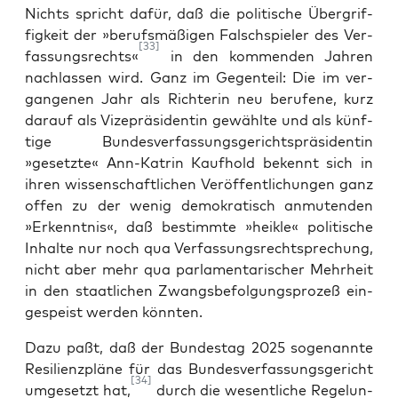
Nichts spricht dafür, daß die poli­ti­sche Über­grif­
fig­keit der »berufs­mä­ßi­gen Falsch­spie­ler des Ver­
[33]
fas­sungs­rechts«
in den kom­men­den Jah­ren
nach­las­sen wird. Ganz im Gegen­teil: Die im ver­
gan­ge­nen Jahr als Rich­te­rin neu beru­fe­ne, kurz
dar­auf als Vize­prä­si­den­tin gewähl­te und als künf­
ti­ge Bun­des­ver­fas­sungs­ge­richts­prä­si­den­tin
»gesetz­te« Ann-Kat­rin Kauf­hold bekennt sich in
ihren wis­sen­schaft­li­chen Ver­öf­fent­li­chun­gen ganz
offen zu der wenig demo­kra­tisch anmu­ten­den
»Erkennt­nis«, daß bestimm­te »heik­le« poli­ti­sche
Inhal­te nur noch qua Ver­fas­sungs­recht­spre­chung,
nicht aber mehr qua par­la­men­ta­ri­scher Mehr­heit
in den staat­li­chen Zwangs­befolgungsprozeß ein­
ge­speist wer­den könnten.
Dazu paßt, daß der Bun­des­tag 2025 soge­nann­te
Resi­li­en­z­plä­ne für das Bun­des­ver­fas­sungs­ge­richt
[34]
umge­setzt hat,
durch die wesent­li­che Rege­lun­