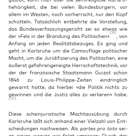
he­hö­rig­keit, die bei vie­len Bun­des­bür­gern, vor
allem im Wes­ten, noch vor­herrscht, nur den Kopf
schüt­teln. Tat­säch­lich ent­behr­te die Vor­stel­lung,
das Bun­des­ver­fas­sungs­ge­richt sei so etwas wie
[19]
der »Fels in der Bran­dung des Poli­ti­schen«
, von
Anfang an jeden Rea­li­täts­be­zu­ges. Es ging und
geht in Karls­ru­he um die Camou­fla­ge poli­ti­scher
Macht, um die Juri­di­fi­zie­rung des Poli­ti­schen, eine
äußerst gefah­ren­ge­neig­te Herr­schafts­tech­nik, vor
der der fran­zö­si­sche Staats­mann Gui­zot schon
1846 zu Lou­is-Phil­ip­pe-Zei­ten ein­dring­lich
gewarnt hat­te, da hier­bei »die Poli­tik nichts zu
gewin­nen und die Jus­tiz alles zu ver­lie­ren« habe.
[20]
Die­se sche­in­ju­ris­ti­sche Macht­aus­übung durch
Karls­ru­he läßt sich anhand einer Viel­zahl von Ent­
schei­dun­gen nach­wei­sen. Als
par­tes pro toto
sei­
en eini­ge weni­ge wie folgt umris­sen: Durch das