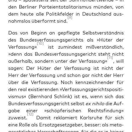
den Ber­li­ner Par­tei­en­to­ta­li­ta­ris­mus mün­den, von
dem heu­te alle Poli­tik­fel­der in Deutsch­land aus­
[9]
nahms­los über­formt sind.
Das von Beginn an gepfleg­te Selbst­ver­ständ­nis
des Bun­des­ver­fas­sungs­ge­richts als »Hüter der
[10]
Ver­fas­sung«
ist zumin­dest miß­ver­ständ­lich,
»denn das Bun­des­ver­fas­sungs­ge­richt steht nicht
[11]
außer­halb, son­dern unter der Ver­fas­sung«
, will
sagen: Der Hüter der Ver­fas­sung ist nicht der
Herr der Ver­fas­sung und schon gar nicht der Herr
über die Ver­fas­sung. Noch kenn­zeich­nen­der für
den real exis­tie­ren­den »Ver­fas­sungs­ge­richts­po­si­ti­
vis­mus« (Bern­hard Schlink) ist es, wenn sich das
Bun­des­ver­fas­sungs­ge­richt selbst
ex nihi­lo
die Auf­
ga­be einer »schöp­fe­ri­schen Rechts­fin­dung«
[12]
zuweist.
Damit rekla­miert Karls­ru­he für sich
eine Rol­le als Ersatz­ge­setz­ge­ber, bes­ser: als meta­
ge­setz­li­ches Herr­schafts­or­gan, für die es in kei­ner