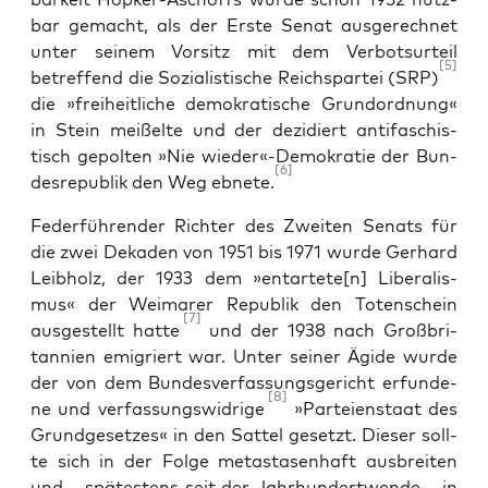
bar gemacht, als der Ers­te Senat aus­ge­rech­net
unter sei­nem Vor­sitz mit dem Ver­bots­ur­teil
[5]
betref­fend die Sozia­lis­ti­sche Reichs­par­tei (SRP)
die »frei­heit­li­che demo­kra­ti­sche Grund­ord­nung«
in Stein mei­ßel­te und der dezi­diert anti­fa­schis­
tisch gepol­ten »Nie wieder«-Demokratie der Bun­
[6]
des­re­pu­blik den Weg ebne­te.
Feder­füh­ren­der Rich­ter des Zwei­ten Senats für
die zwei Deka­den von 1951 bis 1971 wur­de Ger­hard
Leib­holz, der 1933 dem »entartete[n] Libe­ra­lis­
mus« der Wei­ma­rer Repu­blik den Toten­schein
[7]
aus­ge­stellt hat­te
und der 1938 nach Groß­bri­
tan­ni­en emi­griert war. Unter sei­ner Ägi­de wur­de
der von dem Bun­des­ver­fas­sungs­ge­richt erfun­de­
[8]
ne und ver­fas­sungs­wid­ri­ge
»Par­tei­en­staat des
Grund­ge­set­zes« in den Sat­tel gesetzt. Die­ser soll­
te sich in der Fol­ge meta­sta­sen­haft aus­brei­ten
und – spä­tes­tens seit der Jahr­hun­dert­wen­de – in