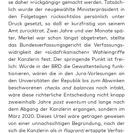
se daher »rück­gän­gig« gemacht wer­den. Tat­säch­
lich wur­de der neu­ge­wähl­te Minis­ter­prä­si­dent in
den Fol­ge­ta­gen rück­sichts­los per­sön­lich unter
Druck gesetzt, so daß er kurz­fris­tig von sei­nem
Amt zurück­trat. Zwei Jah­re und vier Mona­te spä­
ter, Mer­kel war schon längst abge­tre­ten, stell­te
das Bun­des­ver­fas­sungs­ge­richt die Ver­fas­sungs­
wid­rig­keit der »süd­afri­ka­ni­schen« Wahl­ein­grif­fe
der Kanz­le­rin fest. Der sprin­gen­de Punkt ist frei­
lich: Wür­de in der BRD die Gewal­ten­tei­lung funk­
tio­nie­ren, wären die in den Jura-Vor­le­sun­gen an
den Uni­ver­si­tä­ten der Repu­blik bis zum Abwin­ken
beschwo­re­nen
checks and
balan­ces
noch intakt,
wäre die­se rich­ter­li­che Ent­schei­dung nicht knapp
zwei­ein­halb Jah­re
post even­tum
und lan­ge nach
dem Abgang der Kanz­le­rin ergan­gen, son­dern im
März 2020. Die­ses Urteil wäre getra­gen gewe­sen
von einer unnach­sich­ti­gen Begrün­dung, nach der
sich die Kanz­le­rin als
in fla­gran­ti
ertapp­te Ver­fas­