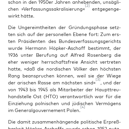
schon in den 1950er Jah­ren anhe­ben­den, unsäg­li­
[2]
chen »Ver­fas­sungs­sa­kra­li­sie­rung«
ent­ge­gen­ge­
wirkt hätte.
Die Unge­reimt­hei­ten der Grün­dungs­pha­se setz­
ten sich auf der per­so­nel­len Ebe­ne fort: Zum ers­
ten Prä­si­den­ten des Bun­des­ver­fas­sungs­ge­richts
wur­de Her­mann Höp­ker-Asch­off bestimmt, der
1936 unter Beru­fung auf Alfred Rosen­berg die
eher weni­ger herr­schafts­freie Ansicht ver­tre­ten
hat­te, »daß die nor­di­schen Völ­ker den höchs­ten
Rang bean­spru­chen kön­nen, weil sie der Wie­ge
[3]
der ari­schen Ras­se am nächs­ten sind«
, und der
von 1943 bis 1945 als Mit­ar­bei­ter der Haupt­treu­
hand­stel­le Ost (HTO) ver­ant­wort­lich war für die
Ein­zie­hung pol­ni­schen und jüdi­schen Ver­mö­gens
[4]
im Gene­ral­gou­ver­ne­ment Polen.
Die damit zusam­men­hän­gen­de poli­ti­sche Erpreß­
bar­keit Höp­ker-Asch­offs wur­de schon 1952 nutz­