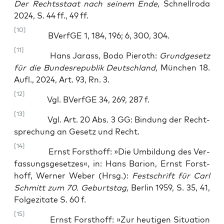
Der Rechts­staat nach sei­nem Ende,
Schnell­ro­da
2024, S. 44 ff., 49 ff.
[10]
BVerfGE 1, 184, 196; 6, 300, 304.
[11]
Hans Jarass, Bodo Pieroth:
Grund­ge­setz
für die Bun­des­re­pu­blik Deutsch­land,
Mün­chen 18.
Aufl., 2024, Art. 93, Rn. 3.
[12]
Vgl. BVerfGE 34, 269, 287 f.
[13]
Vgl. Art. 20 Abs. 3 GG: Bin­dung der Recht­
spre­chung an Gesetz und Recht.
[14]
Ernst Forst­hoff: »Die Umbil­dung des Ver­
fas­sungs­ge­set­zes«, in: Hans Bari­on, Ernst Forst­
hoff, Wer­ner Weber (Hrsg.):
Fest­schrift für Carl
Schmitt zum 70. Geburts­tag,
Ber­lin 1959, S. 35, 41,
Fol­ge­zi­ta­te S. 60 f.
[15]
Ernst Forst­hoff: »Zur heu­ti­gen Situa­ti­on