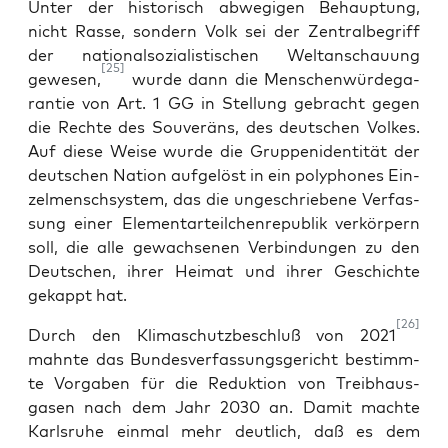
Unter der his­to­risch abwe­gi­gen Behaup­tung,
nicht Ras­se, son­dern Volk sei der Zen­tral­be­griff
der natio­nal­so­zia­lis­ti­schen Welt­an­schau­ung
[25]
gewe­sen,
wur­de dann die Men­schen­wür­de­ga­
ran­tie von Art. 1 GG in Stel­lung gebracht gegen
die Rech­te des Sou­ve­räns, des deut­schen Vol­kes.
Auf die­se Wei­se wur­de die Grup­pen­iden­ti­tät der
deut­schen Nati­on auf­ge­löst in ein poly­pho­nes Ein­
zel­mensch­sys­tem, das die unge­schrie­be­ne Ver­fas­
sung einer Ele­men­tar­teil­chen­re­pu­blik ver­kör­pern
soll, die alle gewach­se­nen Ver­bin­dun­gen zu den
Deut­schen, ihrer Hei­mat und ihrer Geschich­te
gekappt hat.
[26]
Durch den Kli­ma­schutz­be­schluß von 2021
mahn­te das Bun­des­ver­fas­sungs­ge­richt bestimm­
te Vor­ga­ben für die Reduk­ti­on von Treibhaus­
gasen nach dem Jahr 2030 an. Damit mach­te
Karls­ru­he ein­mal mehr deut­lich, daß es dem