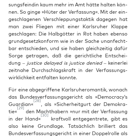
sungs­fein­din kaum mehr im Amt hät­te hal­ten kön­
nen. So gin­ge »Hüter der Ver­fas­sung«. Mit der ein­
ge­schla­ge­nen Ver­schlep­pungs­tak­tik dage­gen hat
man zwei Flie­gen mit einer Karls­ru­her Klap­pe
geschla­gen: Die Halb­göt­ter in Rot haben eben­so
grund­ge­setz­kon­form wie in der Sache unan­fecht­
bar ent­schie­den, und sie haben gleich­zei­tig dafür
Sor­ge getra­gen, daß die gericht­li­che Ent­schei­
dung –
jus­ti­ce delay­ed is jus­ti­ce
denied
– kei­ner­lei
zeit­na­he Durch­schlags­kraft in der Ver­fas­sungs­
wirk­lich­keit ent­fal­ten konnte.
Für eine abge­grif­fe­ne Karls­ru­he­ro­man­tik, wonach
das Bun­des­ver­fas­sungs­ge­richt als »Democracy’s
[28]
Guar­di­an«
, als »Sicher­heit­gurt der Demo­kra­
[29]
tie«
den Macht­ha­bern »nur mit der Ver­fas­sung
[30]
in der Hand«
kraft­voll ent­ge­gen­tre­te, gibt es
also kei­ne Grund­la­ge. Tat­säch­lich bril­liert das
Bun­des­ver­fas­sungs­ge­richt in einer Dop­pel­rol­le als