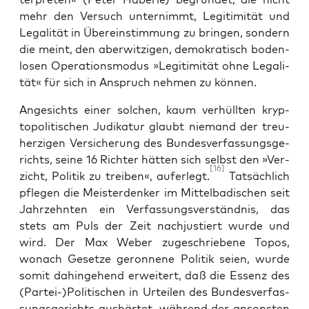
mehr den Ver­such unter­nimmt, Legi­ti­mi­tät und
Lega­li­tät in Über­ein­stim­mung zu brin­gen, son­dern
die meint, den aber­wit­zi­gen, demo­kra­tisch boden­
lo­sen Ope­ra­ti­ons­mo­dus »Legi­ti­mi­tät ohne Lega­li­
tät« für sich in Anspruch neh­men zu können.
Ange­sichts einer sol­chen, kaum ver­hüll­ten kryp­
top­o­li­ti­schen Judi­ka­tur glaubt nie­mand der treu­
her­zi­gen Ver­si­che­rung des Bun­des­ver­fas­sungs­ge­
richts, sei­ne 16 Rich­ter hät­ten sich selbst den »Ver­
[16]
zicht, Poli­tik zu trei­ben«, auf­er­legt.
Tat­säch­lich
pfle­gen die Meis­ter­den­ker im Mit­tel­ba­di­schen seit
Jahr­zehn­ten ein Ver­fas­sungs­ver­ständ­nis, das
stets am Puls der Zeit nach­jus­tiert wur­de und
wird. Der Max Weber zuge­schrie­be­ne Topos,
wonach Geset­ze geron­ne­ne Poli­tik sei­en, wur­de
somit dahin­ge­hend erwei­tert, daß die Essenz des
(Partei-)Politischen in Urtei­len des Bun­des­ver­fas­
sungs­ge­richts aus­här­tet, wäh­rend der ansons­ten