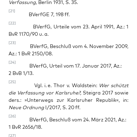
Ver­fas­sung,
Ber­lin 1931, S. 35.
[21]
BVerfGE 7, 198 ff.
[22]
BVerfG, Urtei­le vom 23. April 1991, Az.: 1
BvR 1170/90 u. a.
[23]
BVerfG, Beschluß vom 4. Novem­ber 2009,
Az.: 1 BvR 2150/08.
[24]
BVerfG, Urteil vom 17. Janu­ar 2017, Az.:
2 BvB 1/13.
[25]
Vgl. i. e. Thor v. Wald­stein:
Wer schützt
die Ver­fas­sung vor Karls­ru­he?,
Steigra 2017 sowie
ders.: »Unter­wegs zur Karls­ru­her Repu­blik«, in:
Neue Ord­nung
I/2017, S. 20 ff.
[26]
BVerfG, Beschluß vom 24. März 2021, Az.:
1 BvR 2656/18.
[27]