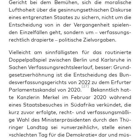
Gericht bei dem Bemü­hen, sich die mora­li­sche
Luft­ho­heit über die gesin­nungs­ethi­schen Dis­kur­se
eines ent­grenz­ten Staa­tes zu sichern, nicht um die
Ent­schei­dung von in der Ver­gan­gen­heit spie­len­
den Ein­zel­fäl­len geht, son­dern um – ver­fas­sungs­
recht­lich dra­pier­te – poli­ti­sche Zielvorgaben.
Viel­leicht am sinn­fäl­ligs­ten für das rou­ti­nier­te
Dop­pelpaß­spiel zwi­schen Ber­lin und Karls­ru­he in
Sachen Ver­fas­sungs­rechts­leer­lauf, bes­ser: Grund­
ge­setz­ver­höh­nung ist die Ent­schei­dung des Bun­
des­ver­fas­sungs­ge­richts von 2022 zu dem Erfur­ter
[27]
Par­la­ments­skan­dal von 2020.
Bekannt­lich hat­
te Kanz­le­rin Mer­kel im Febru­ar 2020 wäh­rend
eines Staats­be­su­ches in Süd­afri­ka ver­kün­det, die
kurz zuvor erfolg­te, recht- und ver­fas­sungs­mä­ßi­
ge Wahl des Minis­ter­prä­si­den­ten durch den Thü­
rin­ger Land­tag sei »unver­zeih­lich«, stel­le einen
»schlech­ten Tag für die Demo­kra­tie« dar und müs­