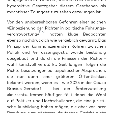
hyper­ak­ti­ve Gesetz­ge­ber die­sem Gesche­hen als
macht­lo­ser Zaun­gast zuzu­se­hen gezwun­gen ist.
Vor den unüber­seh­ba­ren Gefah­ren einer sol­chen
»Ein­be­zie­hung der Rich­ter in poli­ti­sche Füh­rungs­
[17]
ver­ant­wor­tung«
hat­ten klu­ge Beob­ach­ter
eben­so nach­drück­lich wie ver­geb­lich gewarnt. Das
Prin­zip der kom­mu­ni­zie­ren­den Röh­ren zwi­schen
Poli­tik und Ver­fas­sungs­jus­tiz wur­de bestän­dig
aus­ge­baut und durch die Fines­sen der Rich­ter­
wahl kunst­voll ver­stärkt: Seit lan­gem fol­gen die
Rich­ter­be­set­zun­gen par­tei­po­li­ti­schen Abspra­chen,
die nur dann einer grö­ße­ren Öffent­lich­keit
bekannt wer­den, wenn es – wie 2025 in der Cau­sa
Bro­si­us-Gers­dorf – bei der Ämter­zu­tei­lung
»knirscht«. Immer häu­fi­ger fällt dabei die Wahl
auf Poli­ti­ker und Hoch­schul­leh­rer, die eine juris­ti­
sche Aus­bil­dung haben mögen, die aber vor ihrer
Beru­fung zum höchs­ten deut­schen Gericht nicht