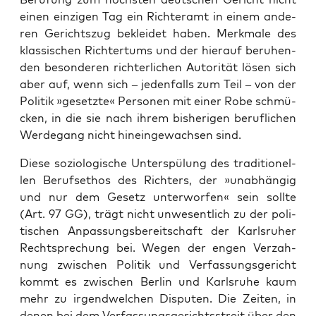
einen ein­zi­gen Tag ein Rich­ter­amt in einem ande­
ren Gerichts­zug beklei­det haben. Merk­ma­le des
klas­si­schen Rich­ter­tums und der hier­auf beru­hen­
den beson­de­ren rich­ter­li­chen Auto­ri­tät lösen sich
aber auf, wenn sich – jeden­falls zum Teil – von der
Poli­tik »gesetz­te« Per­so­nen mit einer Robe schmü­
cken, in die sie nach ihrem bis­he­ri­gen beruf­li­chen
Wer­de­gang nicht hin­ein­ge­wach­sen sind.
Die­se sozio­lo­gi­sche Unter­spü­lung des tra­di­tio­nel­
len Berufs­ethos des Rich­ters, der »unab­hän­gig
und nur dem Gesetz unter­wor­fen« sein soll­te
(Art. 97 GG), trägt nicht unwe­sent­lich zu der poli­
ti­schen Anpas­sungs­be­reit­schaft der Karls­ru­her
Recht­spre­chung bei. Wegen der engen Ver­zah­
nung zwi­schen Poli­tik und Ver­fas­sungs­ge­richt
kommt es zwi­schen Ber­lin und Karls­ru­he kaum
mehr zu irgend­wel­chen Dis­pu­ten. Die Zei­ten, in
denen bei dem Ver­fas­sungs­ge­richts­streit über den