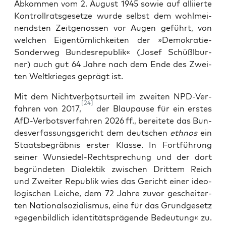
Abkom­men vom 2. August 1945 sowie auf alli­ier­te
Kontrollrats­gesetze wur­de selbst dem wohl­mei­
nends­ten Zeit­ge­nos­sen vor Augen geführt, von
wel­chen Eigen­tüm­lich­kei­ten der »Demo­kra­tie-
Son­der­weg Bun­des­re­pu­blik« (Josef Schüßlb­ur­
ner) auch gut 64 Jah­re nach dem Ende des Zwei­
ten Welt­krie­ges geprägt ist.
Mit dem Nicht­ver­bots­ur­teil im zwei­ten NPD-Ver­
[24]
fah­ren von 2017,
der Blau­pau­se für ein ers­tes
AfD-Ver­bots­ver­fah­ren 2026 ff., berei­te­te das Bun­
des­ver­fas­sungs­ge­richt dem deut­schen
eth­nos
ein
Staats­be­gräb­nis ers­ter Klas­se. In Fort­füh­rung
sei­ner Wun­sie­del-Recht­spre­chung und der dort
begrün­de­ten Dia­lek­tik zwi­schen Drit­tem Reich
und Zwei­ter Repu­blik wies das Gericht einer ideo­
lo­gi­schen Lei­che, dem 72 Jah­re zuvor geschei­ter­
ten Natio­nal­so­zia­lis­mus, eine für das Grund­ge­setz
»gegen­bild­lich iden­ti­täts­prä­gen­de Bedeu­tung« zu.