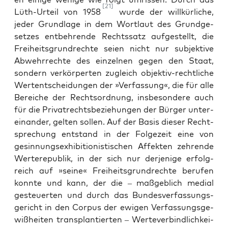
[21]
Lüth-Urteil von 1958
wur­de der will­kür­li­che,
jeder Grund­la­ge in dem Wort­laut des Grund­ge­
set­zes ent­beh­ren­de Rechts­satz auf­ge­stellt, die
Frei­heits­grund­rech­te sei­en nicht nur sub­jek­ti­ve
Abwehr­rech­te des ein­zel­nen gegen den Staat,
son­dern ver­kör­per­ten zugleich objek­tiv-recht­li­che
Wert­ent­schei­dun­gen der »Ver­fas­sung«, die für alle
Berei­che der Rechts­ord­nung, ins­be­son­de­re auch
für die Pri­vat­rechts­be­zie­hun­gen der Bür­ger unter­
ein­an­der, gel­ten sol­len. Auf der Basis die­ser Recht­
spre­chung ent­stand in der Fol­ge­zeit eine von
gesin­nungs­exhi­bi­tio­nis­ti­schen Affek­ten zeh­ren­de
Wer­te­re­pu­blik, in der sich nur der­je­ni­ge erfolg­
reich auf »sei­ne« Frei­heits­grund­rech­te beru­fen
konn­te und kann, der die – maß­geb­lich medi­al
gesteu­er­ten und durch das Bun­des­ver­fas­sungs­
ge­richt in den Cor­pus der ewi­gen Ver­fas­sungs­ge­
wiß­hei­ten trans­plan­tier­ten – Wer­te­ver­bind­lich­kei­