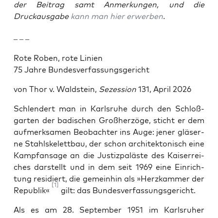
der Beitrag samt Anmerkungen, und die
Druckausgabe
kann man hier erwerben
.
– – –
Rote Roben, rote Linien
75 Jah­re Bundesverfassungsgericht
von Thor v. Wald­stein,
Sezes­si­on
131, April 2026
Schlen­dert man in Karls­ru­he durch den Schloß­
gar­ten der badi­schen Groß­her­zö­ge, sticht er dem
auf­merk­sa­men Beob­ach­ter ins Auge: jener glä­ser­
ne Stahl­ske­lett­bau, der schon archi­tek­to­nisch eine
Kampf­an­sa­ge an die Jus­tiz­pa­läs­te des Kai­ser­rei­
ches dar­stellt und in dem seit 1969 eine Ein­rich­
tung resi­diert, die gemein­hin als »Herz­kam­mer der
[1]
Repu­blik«
gilt: das Bundesverfassungsgericht.
Als es am 28. Sep­tem­ber 1951 im Karls­ru­her