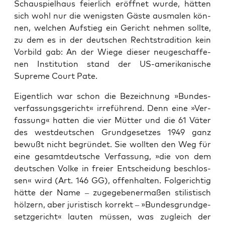
Schau­spiel­haus fei­er­lich eröff­net wur­de, hät­ten
sich wohl nur die wenigs­ten Gäs­te aus­ma­len kön­
nen, wel­chen Auf­stieg ein Gericht neh­men soll­te,
zu dem es in der deut­schen Rechts­tra­di­ti­on kein
Vor­bild gab: An der Wie­ge die­ser neu­ge­schaf­fe­
nen Insti­tu­ti­on stand der US-ame­ri­ka­ni­sche
Supre­me Court Pate.
Eigent­lich war schon die Bezeich­nung »Bun­des­
ver­fas­sungs­ge­richt« irre­füh­rend. Denn eine »Ver­
fas­sung« hat­ten die vier Müt­ter und die 61 Väter
des west­deut­schen Grund­ge­set­zes 1949 ganz
bewußt nicht begrün­det. Sie woll­ten den Weg für
eine gesamt­deut­sche Ver­fas­sung, »die von dem
deut­schen Vol­ke in frei­er Ent­schei­dung beschlos­
sen« wird (Art. 146 GG), offen­hal­ten. Fol­ge­rich­tig
hät­te der Name – zuge­ge­be­ner­ma­ßen sti­lis­tisch
höl­zern, aber juris­tisch kor­rekt – »Bun­des­grund­ge­
setz­ge­richt« lau­ten müs­sen, was zugleich der