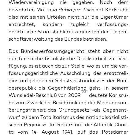
Wie­der­ver­ei­ni­gung nie gege­ben. Nach dem
bewähr­ten Mot­to
in dubio pro fis­co
hat Karls­ru­he
also mit sei­nen Urtei­len nicht nur die Eigen­tü­mer
ent­rech­tet, son­dern zugleich verfassungs­
gerichtliche Staats­heh­le­rei zuguns­ten der Lie­gen­
schafts­ver­wal­tung des Bun­des betrieben.
Das Bun­des­ver­fas­sungs­ge­richt steht aber nicht
nur für sol­che fis­ka­lis­ti­sche Drecks­ar­beit zur Ver­
fü­gung, es ist auch da zur Stel­le, wo es um die ver­
fas­sungs­ge­richt­li­che Aus­scha­lung des ersatz­re­li­
gi­ös auf­ge­la­de­nen Selbst­ver­ständ­nis­ses der Bun­
des­re­pu­blik als Gegen­hit­ler­land geht. In sei­nem
[23]
Wun­sie­del-Beschluß von 2009
deu­te­te Karls­ru­
he zum Zweck der Beschrän­kung der Mei­nungs­äu­
ße­rungs­frei­heit das Grund­ge­setz »als Gegen­ent­
wurf zu dem Tota­li­ta­ris­mus des natio­nal­so­zia­lis­ti­
schen Regimes«. Im Rekurs auf die Atlan­tik-Char­
ta vom 14. August 1941, auf das Pots­da­mer