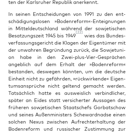
ten der Karls­ru­her Repu­blik anerkennt.
In sei­nen Ent­schei­dun­gen von 1991 zu den ent­
schä­di­gungs­lo­sen »Bodenreform«-Enteignungen
in Mit­tel­deutsch­land wäh­rend der sowje­ti­schen
[22]
Besat­zungs­zeit 1945 bis 1949
wies das Bun­des­
ver­fas­sungs­ge­richt die Kla­gen der Eigen­tü­mer mit
der unwah­ren Begrün­dung zurück, die Sowjet­uni­
on habe in den Zwei-plus-Vier-Gesprä­chen
angeb­lich auf dem Erhalt der »Boden­re­form«
bestan­den, des­we­gen könn­ten, um die deut­sche
Ein­heit nicht zu gefähr­den, »rück­wir­ken­de« Eigen­
tums­an­sprü­che nicht gel­tend gemacht wer­den.
Tat­säch­lich hat­te es aus­weis­lich ver­bind­li­cher,
spä­ter an Eides statt ver­si­cher­ter Aus­sa­gen des
frü­he­ren sowje­ti­schen Staats­chefs Gor­bat­schow
und sei­nes Außen­mi­nis­ters Sche­ward­n­ad­se einen
sol­chen Nexus zwi­schen Auf­recht­erhal­tung der
Boden­re­form und rus­si­scher Zustim­mung zur