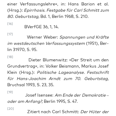
einer Ver­fas­sungs­leh­re«, in: Hans Bari­on et al.
(Hrsg.):
Epir­rho­sis. Fest­ga­be für Carl Schmitt zum
80. Geburts­tag,
Bd. 1, Ber­lin 1968, S. 210.
[16]
BVerfGE 36, 1, 14.
[17]
Wer­ner Weber:
Span­nun­gen und Kräf­te
im west­deut­schen Ver­fas­sungs­sys­tem
(1951), Ber­
lin 31970, S. 95.
[18]
Die­ter Blu­men­witz: »Der Streit um den
Grund­ver­trag«, in: Vol­ker Beis­mann, Mar­kus Josef
Klein (Hrsg.):
Poli­ti­sche Lage­analyse. Fest­schrift
für Hans-Joa­chim Arndt zum 70. Geburts­tag,
Bruch­sal 1993, S. 23, 35.
[19]
Josef Isen­see:
Am Ende der Demo­kra­tie –
oder am Anfang?,
Ber­lin 1995, S. 47.
[20]
Zitiert nach Carl Schmitt:
Der Hüter der