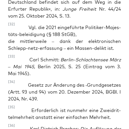
Deutsch­land befin­det sich auf dem Weg in die
Erfur­ter Repu­blik«, in:
Jun­ge Frei­heit
Nr. 44/24
vom 25. Okto­ber 2024, S. 13.
[32]
Vgl. die 2021 ein­ge­führ­te Poli­ti­ker-Majes­
täts-belei­di­gung (§ 188 StGB),
die mitt­ler­wei­le – dank der elek­tro­ni­schen
Schlepp-netz-erfas­sung – ein Mas­sen-delikt ist.
[33]
Carl Schmitt:
Ber­lin-Schlach­ten­see März
– Mai 1945,
Ber­lin 2025, S. 25 (Ein­trag vom 3.
Mai 1945).
[34]
Gesetz zur Ände­rung des ‑Grund­ge­set­zes
(Artt. 93 und 94) vom 20. Dezem­ber 2024, BGBl. I
2024, Nr. 439.
[35]
Erfor­der­lich ist nun­mehr eine Zwei­drit­
tel­mehr­heit anstatt einer ein­fa­chen Mehrheit.
[36]
Karl Diet­rich Bra­cher:
Die Auf­lö­sung der