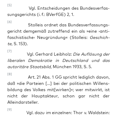
[5]
Vgl. Ent­schei­dun­gen des Bun­des­ver­fas­
sungs­ge­richts (i. f.: BVerfGE) 2, 1.
[6]
Stol­leis ord­net das Bun­des­ver­fas­sungs­
ge­richt dem­ge­mäß zutref­fend ein als »eine ›anti­
fa­schis­ti­sche‹ Neu­grün­dung« (Stol­leis:
Geschich­
te,
S. 153).
[7]
Vgl. Ger­hard Leib­holz:
Die Auf­lö­sung der
libe­ra­len Demo­kra­tie in Deutsch­land und das
auto­ri­tä­re Staats­bild,
Mün­chen 1933, S. 5.
[8]
Art. 21 Abs. 1 GG spricht ledig­lich davon,
daß »die Par­tei­en […] bei der poli­ti­schen Wil­lens­
bil­dung des Vol­kes mit[wirken]«; wer mit­wirkt, ist
nicht der Haupt­ak­teur, schon gar nicht der
Alleindarsteller.
[9]
Vgl. dazu im ein­zel­nen: Thor v. Wald­stein: