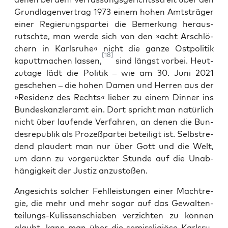
Grund­la­gen­ver­trag 1973 einem hohen Amts­trä­ger
einer Regie­rungs­par­tei die Bemer­kung her­aus­
rutsch­te, man wer­de sich von den »acht Arsch­lö­
chern in Karls­ru­he« nicht die gan­ze Ost­po­li­tik
[18]
kaputt­ma­chen las­sen,
sind längst vor­bei. Heut­
zu­ta­ge lädt die Poli­tik – wie am 30. Juni 2021
gesche­hen – die hohen Damen und Her­ren aus der
»Resi­denz des Rechts« lie­ber zu einem Din­ner ins
Bun­des­kanz­ler­amt ein. Dort spricht man natür­lich
nicht über lau­fen­de Ver­fah­ren, an denen die Bun­
des­re­pu­blik als Pro­zeß­par­tei betei­ligt ist. Selbst­re­
dend plau­dert man nur über Gott und die Welt,
um dann zu vor­ge­rück­ter Stun­de auf die Unab­
hän­gig­keit der Jus­tiz anzustoßen.
Ange­sichts sol­cher Fehl­leis­tun­gen einer Macht­re­
gie, die mehr und mehr sogar auf das Gewal­ten­
tei­lungs-Kulis­sen­schie­ben ver­zich­ten zu kön­nen
glaubt, kann man über die semi­re­li­giö­se Karls­ru­