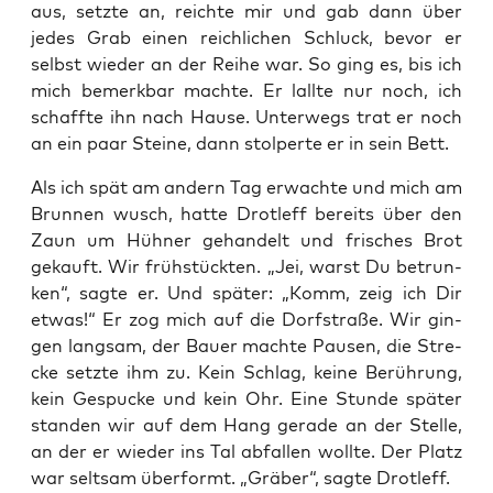
aus, setz­te an, reich­te mir und gab dann über
jedes Grab einen reich­li­chen Schluck, bevor er
selbst wie­der an der Rei­he war. So ging es, bis ich
mich bemerk­bar mach­te. Er lall­te nur noch, ich
schaff­te ihn nach Hau­se. Unter­wegs trat er noch
an ein paar Stei­ne, dann stol­per­te er in sein Bett.
Als ich spät am andern Tag erwach­te und mich am
Brun­nen wusch, hat­te Drotl­eff bereits über den
Zaun um Hüh­ner gehan­delt und fri­sches Brot
gekauft. Wir früh­stück­ten. „Jei, warst Du betrun­
ken“, sag­te er. Und spä­ter: „Komm, zeig ich Dir
etwas!“ Er zog mich auf die Dorf­stra­ße. Wir gin­
gen lang­sam, der Bau­er mach­te Pau­sen, die Stre­
cke setz­te ihm zu. Kein Schlag, kei­ne Berüh­rung,
kein Gespu­cke und kein Ohr. Eine Stun­de spä­ter
stan­den wir auf dem Hang gera­de an der Stel­le,
an der er wie­der ins Tal abfal­len woll­te. Der Platz
war selt­sam über­formt. „Grä­ber“, sag­te Drotleff.