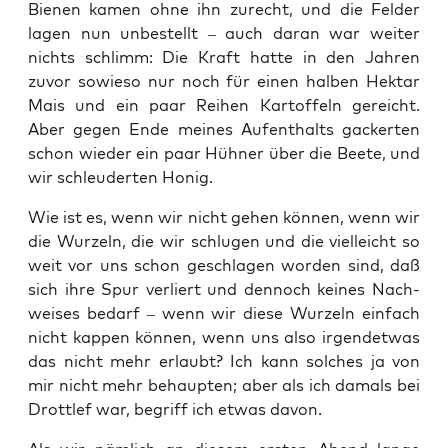
Bie­nen kamen ohne ihn zurecht, und die Fel­der
lagen nun unbe­stellt – auch dar­an war wei­ter
nichts schlimm: Die Kraft hat­te in den Jah­ren
zuvor sowie­so nur noch für einen hal­ben Hekt­ar
Mais und ein paar Rei­hen Kar­tof­feln gereicht.
Aber gegen Ende mei­nes Auf­ent­halts gacker­ten
schon wie­der ein paar Hüh­ner über die Bee­te, und
wir schleu­der­ten Honig.
Wie ist es, wenn wir nicht gehen kön­nen, wenn wir
die Wur­zeln, die wir schlu­gen und die viel­leicht so
weit vor uns schon geschla­gen wor­den sind, daß
sich ihre Spur ver­liert und den­noch kei­nes Nach­
wei­ses bedarf – wenn wir die­se Wur­zeln ein­fach
nicht kap­pen kön­nen, wenn uns also irgend­et­was
das nicht mehr erlaubt? Ich kann sol­ches ja von
mir nicht mehr behaup­ten; aber als ich damals bei
Drott­lef war, begriff ich etwas davon.