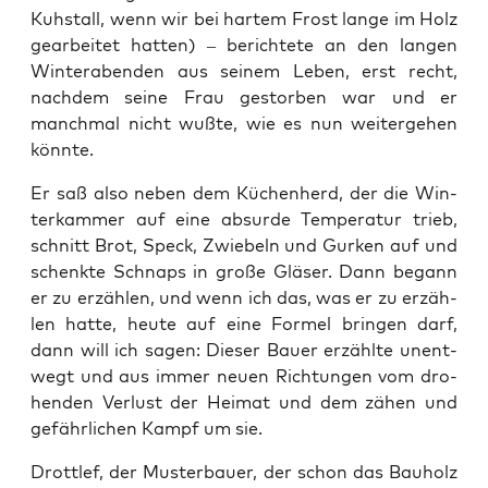
Kuh­stall, wenn wir bei har­tem Frost lan­ge im Holz
gear­bei­tet hat­ten) – berich­te­te an den lan­gen
Win­ter­aben­den aus sei­nem Leben, erst recht,
nach­dem sei­ne Frau gestor­ben war und er
manch­mal nicht wuß­te, wie es nun wei­ter­ge­hen
könnte.
Er saß also neben dem Küchen­herd, der die Win­
ter­kam­mer auf eine absur­de Tem­pe­ra­tur trieb,
schnitt Brot, Speck, Zwie­beln und Gur­ken auf und
schenk­te Schnaps in gro­ße Glä­ser. Dann begann
er zu erzäh­len, und wenn ich das, was er zu erzäh­
len hat­te, heu­te auf eine For­mel brin­gen darf,
dann will ich sagen: Die­ser Bau­er erzähl­te unent­
wegt und aus immer neu­en Rich­tun­gen vom dro­
hen­den Ver­lust der Hei­mat und dem zähen und
gefähr­li­chen Kampf um sie.
Drott­lef, der Mus­ter­bau­er, der schon das Bau­holz