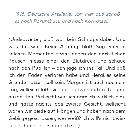
1916, Deut­sche Artil­le­rie, von hier aus schoß
es nach Por­um­ba­cu und nach Kornatzel.
(Und­so­wei­ter, bloß war kein Schnaps dabei. Und
was das war? Kei­ne Ahnung, bloß: Sag einer in
sol­chen Momen­ten etwas gegen den nächt­li­chen
Rausch, mes­se einer den Blut­druck und schaue
nach den Pupil­len – den jage ich ins Tal! Und daß
ich den Faden ver­lo­ren habe und Hera­kles sei­ne
Grün­de hat­te – soll sein. Mor­gen ist auch noch ein
Tag, viel­leicht läßt sich dann etwas auf­grei­fen und
aus­deu­ten. Viel­leicht war ich näm­lich wirk­lich blau
und hat­te nachts das zwei­te Gesicht, viel­leicht
waren wir bei­de auf Hän­gen und haben nach dem
Gebir­ge geschos­sen, wer weiß? Ich will’s nicht wis­
sen, schö­ner ist es näm­lich so.)