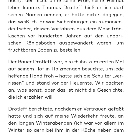
noch), der nicht ohne sei­ne Erde, sei­ne Hei­mat
leben konn­te. Tho­mas Drotl­eff hieß er, ich darf
sei­nen Namen nen­nen, er hät­te nichts dage­gen,
das weiß ich. Er war Sie­ben­bür­ger, ein Rumä­ni­en­
deut­scher, des­sen Vor­fah­ren aus dem Mosel­frän­
ki­schen vor hun­der­ten Jah­ren auf den unga­ri­
schen Königs­bo­den aus­ge­wan­dert waren, um
frucht­ba­ren Boden zu bestellen.
Der Bau­er Drotl­eff war, als ich ihn zum ers­ten Mal
auf sei­nem Hof in Holz­men­gen besuch­te, um jede
hel­fen­de Hand froh – hat­te sich die Schul­ter „ver­
ris­sen“ und stand vor der Heu­ern­te. Wir pack­ten
an, was sonst, aber das ist nicht die Geschich­te,
die ich erzäh­len will.
Drotl­eff berich­te­te, nach­dem er Ver­trau­en gefaßt
hat­te und sich auf mei­ne Wie­der­kehr freu­te, an
den lan­gen Win­ter­aben­den (ich war vor allem im
Win­ter so gern bei ihm in der Küche neben dem