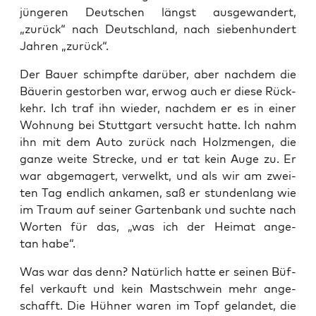
jün­ge­ren Deut­schen längst aus­ge­wan­dert,
„zurück“ nach Deutsch­land, nach sie­ben­hun­dert
Jah­ren „zurück“.
Der Bau­er schimpf­te dar­über, aber nach­dem die
Bäue­rin gestor­ben war, erwog auch er die­se Rück­
kehr. Ich traf ihn wie­der, nach­dem er es in einer
Woh­nung bei Stutt­gart ver­sucht hat­te. Ich nahm
ihn mit dem Auto zurück nach Holz­men­gen, die
gan­ze wei­te Stre­cke, und er tat kein Auge zu. Er
war abge­ma­gert, ver­welkt, und als wir am zwei­
ten Tag end­lich anka­men, saß er stun­den­lang wie
im Traum auf sei­ner Gar­ten­bank und such­te nach
Wor­ten für das, „was ich der Hei­mat ange­
tan habe“.
Was war das denn? Natür­lich hat­te er sei­nen Büf­
fel ver­kauft und kein Mast­schwein mehr ange­
schafft. Die Hüh­ner waren im Topf gelan­det, die