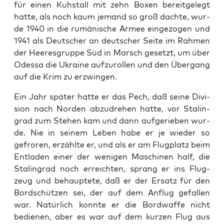
für einen Kuh­stall mit zehn Boxen bereit­ge­legt
hat­te, als noch kaum jemand so groß dach­te, wur­
de 1940 in die rumä­ni­sche Armee ein­ge­zo­gen und
1941 als Deut­scher an deut­scher Sei­te im Rah­men
der Hee­res­grup­pe Süd in Marsch gesetzt, um über
Odes­sa die Ukrai­ne auf­zu­rol­len und den Über­gang
auf die Krim zu erzwingen.
Ein Jahr spä­ter hat­te er das Pech, daß sei­ne Divi­
si­on nach Nor­den abzu­dre­hen hat­te, vor Sta­lin­
grad zum Ste­hen kam und dann auf­ge­rie­ben wur­
de. Nie in sei­nem Leben habe er je wie­der so
gefro­ren, erzähl­te er, und als er am Flug­platz beim
Ent­la­den einer der weni­gen Maschi­nen half, die
Sta­lin­grad noch erreich­ten, sprang er ins Flug­
zeug und behaup­te­te, daß er der Ersatz für den
Bord­schüt­zen sei, der auf dem Anflug gefal­len
war. Natür­lich konn­te er die Bord­waf­fe nicht
bedie­nen, aber es war auf dem kur­zen Flug aus