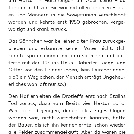
am Hof­tor in Holz­men­gen an. Aber sei­ne Frau
fand er nicht vor: Sie war mit allen ande­ren Frau­
en und Män­nern in die Sowjet­uni­on ver­schleppt
wor­den und kehr­te erst 1950 gebro­chen, ver­ge­
wal­tigt und krank zurück.
Das Söhn­chen war bei einer alten Frau zurück­ge­
blie­ben und erkann­te sei­nen Vater nicht. (Ich
konn­te spä­ter ein­mal mit ihm spre­chen und pol­
ter­te mit der Tür ins Haus. Dahin­ter: Rie­gel und
Git­ter vor den Erin­ne­run­gen, kein Durch­drin­gen,
bloß ein Weg­la­chen, der Mensch erträgt Unge­heu­
er­li­ches wohl oft nur so.)
Den Hof erhiel­ten die Drotl­effs erst nach Sta­lins
Tod zurück, dazu vom Besitz vier Hekt­ar Land.
Weil aber die­je­ni­gen, denen alles zuge­schla­gen
wor­den war, nicht wirt­schaf­ten konn­ten, hat­te
der Bau­er, als ich ihn ken­nen­lern­te, schon wie­der
alle Fel­der zusam­men­ge­kauft. Aber da waren die