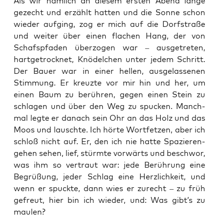
Als wir näm­lich an die­sem ers­ten Abend lan­ge
gezecht und erzählt hat­ten und die Son­ne schon
wie­der auf­ging, zog er mich auf die Dorf­stra­ße
und wei­ter über einen fla­chen Hang, der von
Schafs­pfa­den über­zo­gen war – aus­ge­tre­ten,
hart­ge­trock­net, Knö­del­chen unter jedem Schritt.
Der Bau­er war in einer hel­len, aus­ge­las­se­nen
Stim­mung. Er kreuz­te vor mir hin und her, um
einen Baum zu berüh­ren, gegen einen Stein zu
schla­gen und über den Weg zu spu­cken. Manch­
mal leg­te er danach sein Ohr an das Holz und das
Moos und lausch­te. Ich hör­te Wort­fet­zen, aber ich
schloß nicht auf. Er, den ich nie hat­te Spa­zie­ren­
ge­hen sehen, lief, stürm­te vor­wärts und beschwor,
was ihm so ver­traut war: jede Berüh­rung eine
Begrü­ßung, jeder Schlag eine Herz­lich­keit, und
wenn er spuck­te, dann wies er zurecht – zu früh
gefreut, hier bin ich wie­der, und: Was gibt’s zu
maulen?