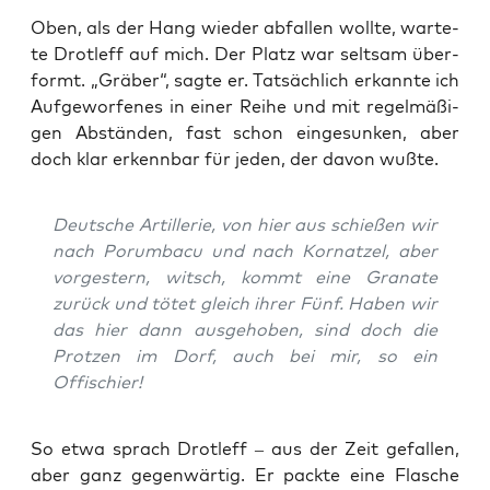
Oben, als der Hang wie­der abfal­len woll­te, war­te­
te Drotl­eff auf mich. Der Platz war selt­sam über­
formt. „Grä­ber“, sag­te er. Tat­säch­lich erkann­te ich
Auf­ge­wor­fe­nes in einer Rei­he und mit regel­mä­ßi­
gen Abstän­den, fast schon ein­ge­sun­ken, aber
doch klar erkenn­bar für jeden, der davon wußte.
Deut­sche Artil­le­rie, von hier aus schie­ßen wir
nach Por­um­ba­cu und nach Kor­nat­zel, aber
vor­ges­tern, witsch, kommt eine Gra­na­te
zurück und tötet gleich ihrer Fünf. Haben wir
das hier dann aus­ge­ho­ben, sind doch die
Prot­zen im Dorf, auch bei mir, so ein
Offischier!
So etwa sprach Drotl­eff – aus der Zeit gefal­len,
aber ganz gegen­wär­tig. Er pack­te eine Fla­sche