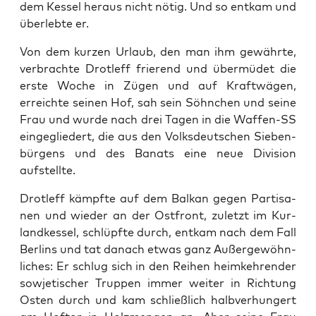
dem Kes­sel her­aus nicht nötig. Und so ent­kam und
über­leb­te er.
Von dem kur­zen Urlaub, den man ihm gewähr­te,
ver­brach­te Drotl­eff frie­rend und über­mü­det die
ers­te Woche in Zügen und auf Kraft­wä­gen,
erreich­te sei­nen Hof, sah sein Söhn­chen und sei­ne
Frau und wur­de nach drei Tagen in die Waf­fen-SS
ein­ge­glie­dert, die aus den Volks­deut­schen Sie­ben­
bür­gens und des Banats eine neue Divi­si­on
aufstellte.
Drotl­eff kämpf­te auf dem Bal­kan gegen Par­ti­sa­
nen und wie­der an der Ost­front, zuletzt im Kur­
land­kes­sel, schlüpf­te durch, ent­kam nach dem Fall
Ber­lins und tat danach etwas ganz Außer­ge­wöhn­
li­ches: Er schlug sich in den Rei­hen heim­keh­ren­der
sowje­ti­scher Trup­pen immer wei­ter in Rich­tung
Osten durch und kam schließ­lich halb­ver­hun­gert