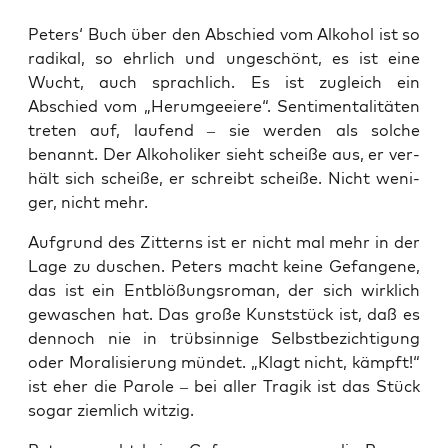
Peters‘ Buch über den Abschied vom Alko­hol ist so
radi­kal, so ehr­lich und unge­schönt, es ist eine
Wucht, auch sprach­lich. Es ist zugleich ein
Abschied vom „Her­um­ge­eie­re“. Sen­ti­men­ta­li­tä­ten
tre­ten auf, lau­fend – sie wer­den als sol­che
benannt. Der Alko­ho­li­ker sieht schei­ße aus, er ver­
hält sich schei­ße, er schreibt schei­ße. Nicht weni­
ger, nicht mehr.
Auf­grund des Zit­terns ist er nicht mal mehr in der
Lage zu duschen. Peters macht kei­ne Gefan­ge­ne,
das ist ein Ent­blö­ßungs­ro­man, der sich wirk­lich
gewa­schen hat. Das gro­ße Kunst­stück ist, daß es
den­noch nie in trüb­sin­ni­ge Selbst­be­zich­ti­gung
oder Mora­li­sie­rung mün­det. „Klagt nicht, kämpft!“
ist eher die Paro­le – bei aller Tra­gik ist das Stück
sogar ziem­lich witzig.