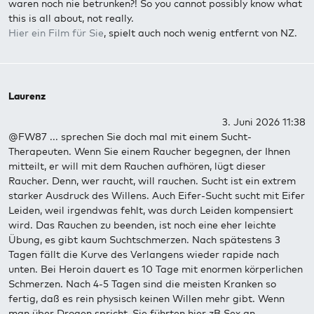
waren noch nie betrunken?! So you cannot possibly know what
this is all about, not really.
Hier ein Film für Sie
, spielt auch noch wenig entfernt von NZ.
Laurenz
3. Juni 2026 11:38
@FW87 ... sprechen Sie doch mal mit einem Sucht-
Therapeuten. Wenn Sie einem Raucher begegnen, der Ihnen
mitteilt, er will mit dem Rauchen aufhören, lügt dieser
Raucher. Denn, wer raucht, will rauchen. Sucht ist ein extrem
starker Ausdruck des Willens. Auch Eifer-Sucht sucht mit Eifer
Leiden, weil irgendwas fehlt, was durch Leiden kompensiert
wird. Das Rauchen zu beenden, ist noch eine eher leichte
Übung, es gibt kaum Suchtschmerzen. Nach spätestens 3
Tagen fällt die Kurve des Verlangens wieder rapide nach
unten. Bei Heroin dauert es 10 Tage mit enormen körperlichen
Schmerzen. Nach 4-5 Tagen sind die meisten Kranken so
fertig, daß es rein physisch keinen Willen mehr gibt. Wenn
man über Drogen spricht, Sie führten hier zB Sex an,