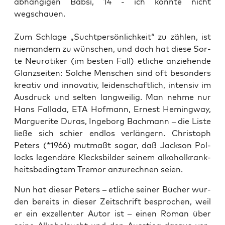
abhängigen Babsi, 14 - ich konnte nicht
wegschauen.
Zum Schla­ge „Sucht­per­sön­lich­keit“ zu zäh­len, ist
nie­man­dem zu wün­schen, und doch hat die­se Sor­
te Neu­ro­ti­ker (im bes­ten Fall) etli­che anzie­hen­de
Glanz­sei­ten: Sol­che Men­schen sind oft beson­ders
krea­tiv und inno­va­tiv, lei­den­schaft­lich, inten­siv im
Aus­druck und sel­ten lang­wei­lig. Man neh­me nur
Hans Fal­la­da, ETA Hof­mann, Ernest Heming­way,
Mar­gue­ri­te Duras, Inge­borg Bach­mann – die Lis­te
lie­ße sich schier end­los ver­län­gern. Chris­toph
Peters (*1966) mut­maßt sogar, daß Jack­son Pol­
locks legen­dä­re Klecks­bil­der sei­nem alko­hol­krank­
heits­be­ding­tem Tre­mor anzu­rech­nen seien.
Nun hat die­ser Peters – etli­che sei­ner Bücher wur­
den bereits in die­ser Zeit­schrift bespro­chen, weil
er ein exzel­len­ter Autor ist – einen Roman über