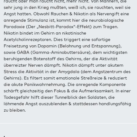
raucht oder man raucht nicht, mehr nicht. Von Männern, die
sehr jung in den Krieg mußten, weiß ich, sie rauchten, weil sie
Angst hatten. Obwohl Rauchen & Nikotin als Nervengift eine
anregende Stimulanz ist, kommt hier die neurobiologische
Paradoxie (Der „Nesbitt-Paradox“-Effekt) zum Tragen.
Nikotin bindet im Gehirn an nikotinische
Acetylcholinrezeptoren. Dies triggert eine sofortige
Freisetzung von Dopamin (Belohnung und Entspannung),
sowie GABA (Gamma-Aminobuttersäure), dem wichtigsten
beruhigenden Botenstoff des Gehirns, der die Aktivität
überreizter Nerven dämpft. Nikotin dämpft unter akutem
Stress die Aktivität in der Amygdala (dem Angstzentrum des
Gehirns). Es filtert somit emotionale Streßreize & reduziert
die akute Panikwahrnehmung. Die anregende Komponente
schärft gleichzeitig den Fokus & die Aufmerksamkeit. In einer
Todesgefahr hilft dieser Tunnelblick den Soldaten, die
lähmende Angst auszublenden & stattdessen handlungsfähig
zu bleiben.