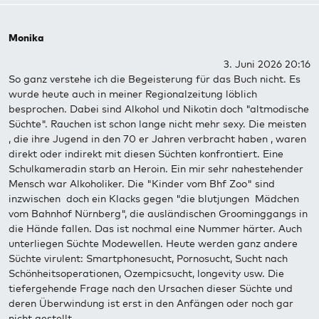
Monika
3. Juni 2026 20:16
So ganz verstehe ich die Begeisterung für das Buch nicht. Es
wurde heute auch in meiner Regionalzeitung löblich
besprochen. Dabei sind Alkohol und Nikotin doch "altmodische
Süchte". Rauchen ist schon lange nicht mehr sexy. Die meisten
, die ihre Jugend in den 70 er Jahren verbracht haben , waren
direkt oder indirekt mit diesen Süchten konfrontiert. Eine
Schulkameradin starb an Heroin. Ein mir sehr nahestehender
Mensch war Alkoholiker. Die "Kinder vom Bhf Zoo" sind
inzwischen doch ein Klacks gegen "die blutjungen Mädchen
vom Bahnhof Nürnberg", die ausländischen Groominggangs in
die Hände fallen. Das ist nochmal eine Nummer härter. Auch
unterliegen Süchte Modewellen. Heute werden ganz andere
Süchte virulent: Smartphonesucht, Pornosucht, Sucht nach
Schönheitsoperationen, Ozempicsucht, longevity usw. Die
tiefergehende Frage nach den Ursachen dieser Süchte und
deren Überwindung ist erst in den Anfängen oder noch gar
nicht gestellt.