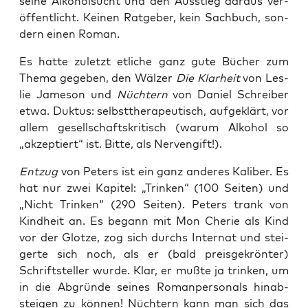
sei­ne Alko­hol­sucht und den Aus­stieg dar­aus ver­
öf­fent­licht. Kei­nen Rat­ge­ber, kein Sach­buch, son­
dern einen Roman.
Es hat­te zuletzt etli­che ganz gute Bücher zum
The­ma gege­ben, den Wäl­zer
Die Klar­heit
von Les­
lie Jame­son und
Nüch­tern
von Dani­el Schrei­ber
etwa. Duk­tus: selbst­the­ra­peu­tisch, auf­ge­klärt, vor
allem gesell­schafts­kri­tisch (war­um Alko­hol so
„akzep­tiert“ ist. Bit­te, als Nervengift!).
Ent­zug
von Peters ist ein ganz ande­res Kali­ber. Es
hat nur zwei Kapi­tel: „Trin­ken“ (100 Sei­ten) und
„Nicht Trin­ken“ (290 Sei­ten). Peters trank von
Kind­heit an. Es begann mit Mon Che­rie als Kind
vor der Glot­ze, zog sich durchs Inter­nat und stei­
ger­te sich noch, als er (bald preis­ge­krön­ter)
Schrift­stel­ler wur­de. Klar, er muß­te ja trin­ken, um
in die Abgrün­de sei­nes Roman­per­so­nals hin­ab­
stei­gen zu kön­nen! Nüch­tern kann man sich das