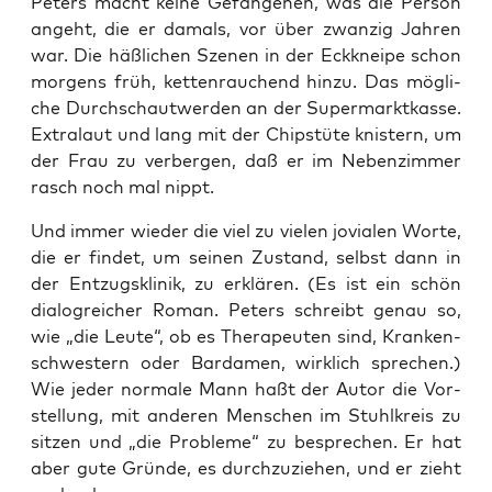
Peters macht kei­ne Gefan­ge­nen, was die Per­son
angeht, die er damals, vor über zwan­zig Jah­ren
war. Die häß­li­chen Sze­nen in der Eck­knei­pe schon
mor­gens früh, ket­ten­rau­chend hin­zu. Das mög­li­
che Durch­schau­t­wer­den an der Super­markt­kas­se.
Extra­l­aut und lang mit der Chips­tü­te knis­tern, um
der Frau zu ver­ber­gen, daß er im Neben­zim­mer
rasch noch mal nippt.
Und immer wie­der die viel zu vie­len jovia­len Wor­te,
die er fin­det, um sei­nen Zustand, selbst dann in
der Ent­zugs­kli­nik, zu erklä­ren. (Es ist ein schön
dia­logrei­cher Roman. Peters schreibt genau so,
wie „die Leu­te“, ob es The­ra­peu­ten sind, Kran­ken­
schwes­tern oder Bar­da­men, wirk­lich spre­chen.)
Wie jeder nor­ma­le Mann haßt der Autor die Vor­
stel­lung, mit ande­ren Men­schen im Stuhl­kreis zu
sit­zen und „die Pro­ble­me“ zu bespre­chen. Er hat
aber gute Grün­de, es durch­zu­zie­hen, und er zieht