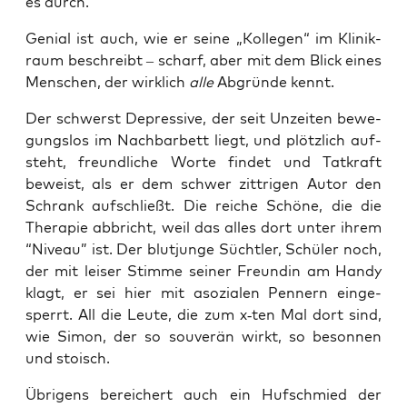
es durch.
Geni­al ist auch, wie er sei­ne „Kol­le­gen“ im Kli­nik­
raum beschreibt – scharf, aber mit dem Blick eines
Men­schen, der wirk­lich
alle
Abgrün­de kennt.
Der schwerst Depres­si­ve, der seit Unzei­ten bewe­
gungs­los im Nach­bar­bett liegt, und plötz­lich auf­
steht, freund­li­che Wor­te fin­det und Tat­kraft
beweist, als er dem schwer zitt­ri­gen Autor den
Schrank auf­schließt. Die rei­che Schö­ne, die die
The­ra­pie abbricht, weil das alles dort unter ihrem
“Niveau” ist. Der blut­jun­ge Sücht­ler, Schü­ler noch,
der mit lei­ser Stim­me sei­ner Freun­din am Han­dy
klagt, er sei hier mit aso­zia­len Pen­nern ein­ge­
sperrt. All die Leu­te, die zum x‑ten Mal dort sind,
wie Simon, der so sou­ve­rän wirkt, so beson­nen
und stoisch.
Übri­gens berei­chert auch ein Huf­schmied der