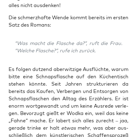
alles nicht ausdenken!
Die schmerz­haf­te Wen­de kommt bereits im ers­ten
Satz des Romans:
“Was macht die Fla­sche da?”, ruft die Frau.
“Wel­che Fla­sche?”, rufe ich zurück.
Es fol­gen dut­zend aber­wit­zi­ge Aus­flüch­te, war­um
bit­te eine Schnaps­fla­sche auf den Küchen­tisch
ste­hen könn­te. Seit Jah­ren struk­tu­rie­ren da
bereits das Kau­fen, Ver­ber­gen und Ent­sor­gen von
Schnaps­fla­schen den All­tag des Erzäh­lers. Er ist
enorm wort­ge­wandt und um kei­ne Aus­re­de ver­le­
gen. Bevor­zugt gießt er Wod­ka ein, weil das kei­ne
„Fah­ne“ mache. Er labert sich alles zurecht – jaa,
gera­de trin­ke er halt
etwas
mehr, was aber aus­
schließ­lich dem künst­le­ri­schen Schaf­fens­pro­zeß