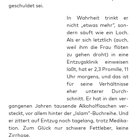
geschul­det sei.
In Wahr­heit trinkt er
nicht „etwas mehr“, son­
dern säuft wie ein Loch.
Als er sich letzt­lich (auch,
weil ihm die Frau flö­ten
zu gehen droht) in eine
Ent­zugs­kli­nik ein­wei­sen
läßt, hat er 2,3 Pro­mil­le, 11
Uhr mor­gens, und das ist
für sei­ne Ver­hält­nis­se
eher unte­rer Durch­
schnitt. Er hat in den ver­
gan­ge­nen Jah­ren tau­sen­de Alko­hol­fla­schen ver­
steckt, vor allem hin­ter der „Islam“-Buchreihe. Und
er zit­tert auf Ent­zug noch tage­lang, trotz Medi­ka­
ti­on. Zum Glück nur schwe­re Fett­le­ber, kei­ne
Zirrhose.