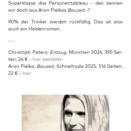
Super­klas­se das Per­so­nen­ta­bleau – den ken­nen
wir doch aus Aron Piel­kas
Bau­zeit
-?
90% der Trin­ker wer­den rück­fäl­lig. Das ist also
auch ein Heldenroman.
– –
Chris­toph Peters:
Ent­zug
, Mün­chen 2026, 395 Sei­
ten, 24 € –
hier bestel­len
Aron Piel­ka:
Bau­zeit,
Schnell­ro­da 2025, 516 Sei­ten,
22 € –
hier