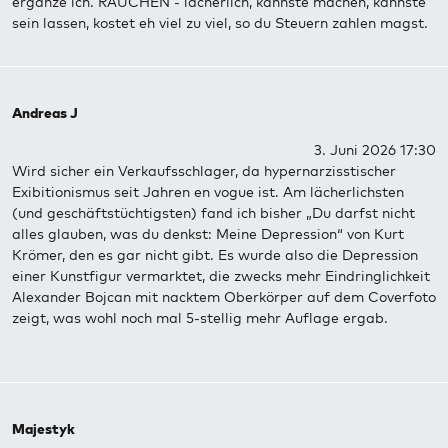
ergänze ich. RAUCHEN - lächerlich, kannste machen, kannste
sein lassen, kostet eh viel zu viel, so du Steuern zahlen magst.
Andreas J
3. Juni 2026 17:30
Wird sicher ein Verkaufsschlager, da hypernarzisstischer
Exibitionismus seit Jahren en vogue ist. Am lächerlichsten
(und geschäftstüchtigsten) fand ich bisher „Du darfst nicht
alles glauben, was du denkst: Meine Depression“ von Kurt
Krömer, den es gar nicht gibt. Es wurde also die Depression
einer Kunstfigur vermarktet, die zwecks mehr Eindringlichkeit
Alexander Bojcan mit nacktem Oberkörper auf dem Coverfoto
zeigt, was wohl noch mal 5-stellig mehr Auflage ergab.
Majestyk