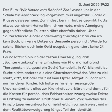
3. Juni 2026 19:22
Der Film
"Wir Kinder vom Bahnhof Zoo"
wurde uns in der
Schule zur Abschreckung vorgeführt, muß ungefähr 5. oder 6.
Klasse gewesen sein. Zumindest bei mir hat es gewirkt, hatte
etwas von einem Horrorfilm. Ich vermute, meine Abneigung
gegen öffentliche Toiletten rührt ebenfalls daher. Über
Säuferschicksale oder anderweitig "Süchtige" brauche ich
kein Buch, ich kenne Dutzende Beispiele persönlich. Würde für
solche Bücher auch kein Geld ausgeben, garantiert keine 24
Euro.
Grundsätzlich bin ich der festen Überzeugung, daß
„Suchterkrankung“ eine Erfindung von Pharmamafia und
Therapeuten ist, quasi ein Gechäftsmodell.. In Wirklichkeit ist
Sucht nichts anderes als eine Charakterschwäche. Wer zu viel
säuft, kifft, fixt oder frißt ist kein Opfer. Mitgefühl lohnt sich
nur für deren Kinder. Ich halte es für eine riesengroße
Unverschämtheit alles zur Krankheit zu erklären und damit für
die Kosten für persönliches Fehlverhalten zwangsweise Dritte
in Haftung zu nehmen. Paßt aber zu einem Volk, welches das
Prinzip Eigenverantwortung mehrheitlich von sich weist und in
dem Realitätsverweigerung längst Teil der Identität