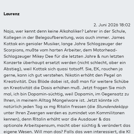
Laurenz
2. Juni 2026 18:02
Naja, wer kennt denn keine Alkoholiker? Lehrer in der Schule,
Kollegen in der Belegaufbereitung, was auch immer. James
Kottak ein genialer Musiker, lange Jahre Schlagzeuger der
Scorpions, mußte vom harten Arbeiter, dem Motorhead-
Schlagzeuger Mikey Dee für die letzten Jahre & nun letzten
Konzerte überhaupt ersetzt werden (nicht schlecht, aber ein
Abstieg), weil Kottak sich quasi totsoff. Sie, EK, rauchen ja
gerne, kann ich gut verstehen. Nikotin erhöht den Pegel an
Kreativität. Das Blöde dabei ist, daß man für weitere Schübe
an Kreativität die Dosis erhöhen muß. Jetzt fragen Sie mich
mal, ich bin Dopamin-süchtig, weil Dopamin, im Gegensatz zu
Ihnen, in meinem Alltag Mangelware ist. Jetzt könnte ich
natürlich jeden Tag xx mg Ritalin fressen (die
Stundendeköpp
unter Ihren Zwergen werden es zumindet von Kommilitonen
kennen), denn Ritalin erhöht war die Ausdauer & das
optionale Arbeitspensum, macht aber süchtig & verändert das
eigene Wesen. Will man das? Falls das wen interessiert, die KI