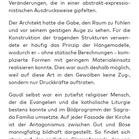
Ver­än­de­run­gen, die in einer abs­trakt-­ex­pres­sio­
nis­ti­schen Aus­drucks­wei­se gipfelten.
Der Archi­tekt hat­te die Gabe, den Raum zu füh­len
und vor sei­nem geis­ti­gen Auge zu sehen. Für die
Kon­struk­ti­on der tra­gen­den Struk­tu­ren ver­wen­
de­te er häu­fig das Prin­zip der Hänge­modelle,
wodurch er – ohne sta­ti­sche Berech­nun­gen – kom­
pli­zier­te For­men mit gerin­gem ­Mate­ri­al­ein­satz
rea­li­sie­ren konn­te. Dies war auch des­halb mög­lich,
weil auf die­se Art in den Gewöl­ben kei­ne Zug‑,
son­dern nur Druck­kräf­te auftraten.
Gau­dí selbst war ein zutiefst reli­giö­ser Mensch,
der die Evan­ge­li­en und die katho­li­sche Lit­ur­gie
bes­tens kann­te und im Bild­pro­gramm der Sagra­
da Famí­lia umsetz­te. Auf jeder Fas­sa­de der Kir­che
ist der Ant­ago­nis­mus zwi­schen Gut und Böse
man­nig­fal­tig bild­haft dar­ge­stellt. So fin­det sich