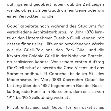
dahin­ge­hend geäu­ßert haben, daß die Zeit zei­gen
wer­de, ob es sich bei Gau­dí um ein Genie oder um
einen Ver­rück­ten handle.
Gau­dí arbei­te­te noch wäh­rend des Stu­di­ums für
ver­schie­de­ne Archi­tek­tur­bü­ros. Im Jahr 1878 lern­
te er den Unter­neh­mer Euse­bio Güell ken­nen, mit
des­sen finan­zi­el­ler Hil­fe er so bezeich­nen­de Wer­ke
wie die Güell-Pavil­lons, den Park Güell und die
Kryp­ta der Colò­nia Güell in der Nähe von Bar­ce­lo­
na rea­li­sie­ren konn­te. Vor sei­nem ers­ten Auf­trag
für Güell schuf er bereits die Casa Vicens und das
Som­mer­land­haus El Capricho, bei­de im Stil des
Moder­nis­me. Im März 1883 über­nahm Gau­dí die
Lei­tung über den 1882 begon­ne­nen Bau der Basi­li­
ka Sagra­da Famí­lia in Bar­ce­lo­na, dem er sich von
1914 bis 1926 voll­stän­dig widmete.
Pri­vat ent­schied sich Gau­dí für ein aske­ti­sches