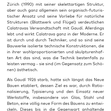
Zürich (1990) mit sei­ner ske­lett­ar­ti­gen Struk­tur,
aber auch ganz all­ge­mein sein orga­nisch-futu­ris­
ti­scher Ansatz und sei­ne Vor­lie­be für natür­li­che
Struk­tu­ren (Blatt­werk und Flü­gel) ver­deut­li­chen
Calat­ravas Ver­wandt­schaft mit Gau­dí. Aller­dings
lebt und wirkt Calat­rava ganz in der Moder­ne. Er
ist durch und durch Tech­ni­ker, und so sind sei­ne
Bau­wer­ke iso­lier­te tech­ni­sche Kon­struk­tio­nen, die
in ihrer wohl­pro­por­tio­nier­ten und skulp­tu­ren­haf­
ten Art das sind, was die Tech­nik bes­ten­falls zu
leis­ten ver­mag – sie sind (im Gegen­satz zum Schö­
nen) ästhetisch.
Als Gau­dí 1926 starb, hat­te sich längst das Neue
Bau­en eta­bliert, des­sen Ziel es war, durch Ratio­
na­li­sie­rung, Typi­sie­rung und den Ein­satz neu­er
Werk­stof­fe, ins­be­son­de­re von Glas, Stahl und
Beton, eine völ­lig neue Form des Bau­ens zu ent­wi­
ckeln. Die­ses bis in die Gegen­wart anhal­ten­de