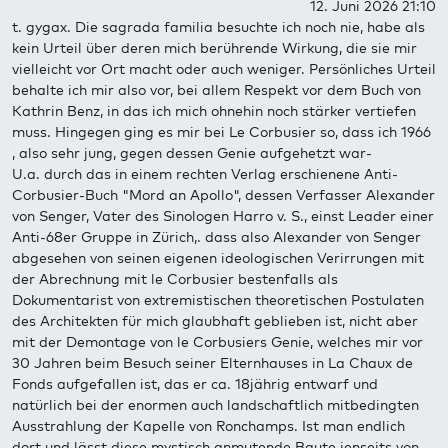
12. Juni 2026 21:10
t. gygax. Die sagrada familia besuchte ich noch nie, habe als
kein Urteil über deren mich berührende Wirkung, die sie mir
vielleicht vor Ort macht oder auch weniger. Persönliches Urteil
behalte ich mir also vor, bei allem Respekt vor dem Buch von
Kathrin Benz, in das ich mich ohnehin noch stärker vertiefen
muss. Hingegen ging es mir bei Le Corbusier so, dass ich 1966
, also sehr jung, gegen dessen Genie aufgehetzt war-
U.a. durch das in einem rechten Verlag erschienene Anti-
Corbusier-Buch "Mord an Apollo", dessen Verfasser Alexander
von Senger, Vater des Sinologen Harro v. S., einst Leader einer
Anti-68er Gruppe in Zürich,. dass also Alexander von Senger
abgesehen von seinen eigenen ideologischen Verirrungen mit
der Abrechnung mit le Corbusier bestenfalls als
Dokumentarist von extremistischen theoretischen Postulaten
des Architekten für mich glaubhaft geblieben ist, nicht aber
mit der Demontage von le Corbusiers Genie, welches mir vor
30 Jahren beim Besuch seiner Elternhauses in La Chaux de
Fonds aufgefallen ist, das er ca. 18jährig entwarf und
natürlich bei der enormen auch landschaftlich mitbedingten
Ausstrahlung der Kapelle von Ronchamps. Ist man endlich
dort und lässt diese mystisch anmutende Baute jenseits von