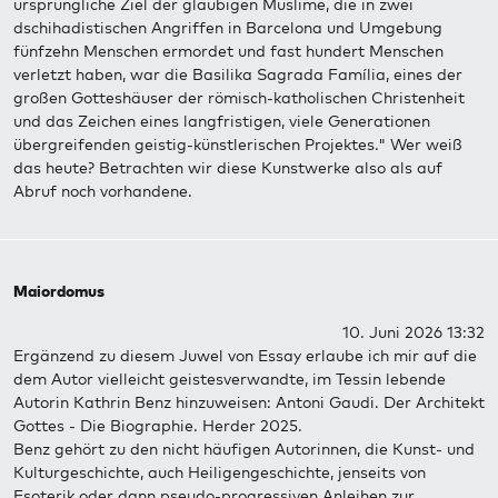
ursprüngliche Ziel der gläubigen Muslime, die in zwei
dschihadistischen Angriffen in Barcelona und Umgebung
fünfzehn Menschen ermordet und fast hundert Menschen
verletzt haben, war die Basilika Sagrada Família, eines der
großen Gotteshäuser der römisch-katholischen Christenheit
und das Zeichen eines langfristigen, viele Generationen
übergreifenden geistig-künstlerischen Projektes." Wer weiß
das heute? Betrachten wir diese Kunstwerke also als auf
Abruf noch vorhandene.
Maiordomus
10. Juni 2026 13:32
Ergänzend zu diesem Juwel von Essay erlaube ich mir auf die
dem Autor vielleicht geistesverwandte, im Tessin lebende
Autorin Kathrin Benz hinzuweisen: Antoni Gaudi. Der Architekt
Gottes - Die Biographie. Herder 2025.
Benz gehört zu den nicht häufigen Autorinnen, die Kunst- und
Kulturgeschichte, auch Heiligengeschichte, jenseits von
Esoterik oder dann pseudo-progressiven Anleihen zur