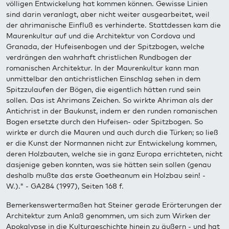
völligen Entwickelung hat kommen können. Gewisse Linien
sind darin veranlagt, aber nicht weiter ausgearbeitet, weil
der ahrimanische Einfluß es verhinderte. Stattdessen kam die
Maurenkultur auf und die Architektur von Cordova und
Granada, der Hufeisenbogen und der Spitzbogen, welche
verdrängen den wahrhaft christlichen Rundbogen der
romanischen Architektur. In der Maurenkultur kann man
unmittelbar den antichristlichen Einschlag sehen in dem
Spitzzulaufen der Bögen, die eigentlich hätten rund sein
sollen. Das ist Ahrimans Zeichen. So wirkte Ahriman als der
Antichrist in der Baukunst, indem er den runden romanischen
Bogen ersetzte durch den Hufeisen- oder Spitzbogen. So
wirkte er durch die Mauren und auch durch die Türken; so ließ
er die Kunst der Normannen nicht zur Entwickelung kommen,
deren Holzbauten, welche sie in ganz Europa errichteten, nicht
dasjenige geben konnten, was sie hätten sein sollen (genau
deshalb mußte das erste Goetheanum ein Holzbau sein! -
W.)." - GA284 (1997), Seiten 168 f.
Bemerkenswertermaßen hat Steiner gerade Erörterungen der
Architektur zum Anlaß genommen, um sich zum Wirken der
Apokalypse in die Kulturgeschichte hinein zu äußern - und hat