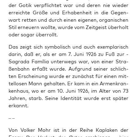
der Gotik ver­pflich­tet war und deren nie wie­der
erreich­te Grö­ße und Erha­ben­heit in die Gegen­
wart ret­ten und durch einen eige­nen, orga­ni­schen
Stil erneu­ern woll­te, wur­de vom Zeit­geist über­holt
oder sogar überrollt.
Das zeigt sich sym­bo­lisch und auch exem­pla­risch
dar­in, daß er, als er am 7. Juni 1926 zu Fuß zur ­
Sagra­da Famí­lia unter­wegs war, von einer Stra­
ßen­bahn erfaßt wur­de. Auf­grund sei­ner schlich­
ten Erschei­nung wur­de er zunächst für einen mit­
tel­lo­sen Mann gehal­ten. Er kam in ein Armen­kran­
ken­haus, wo er am 10. Juni 1926, im Alter von 73
Jah­ren, starb. Sei­ne Iden­ti­tät wur­de erst spä­ter
erkannt.
– –
Von Vol­ker Mohr ist in der Rei­he Kapla­ken der