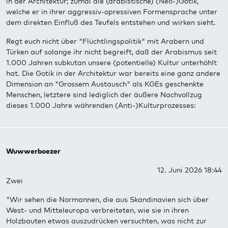
in der Architektur; zumal die (arabistische) (Neo-)Gotik,
welche er in ihrer aggressiv-opressiven Formensprache unter
dem direkten Einfluß des Teufels entstehen und wirken sieht.
Regt euch nicht über "Flüchtlingspolitik" mit Arabern und
Türken auf solange ihr nicht begreift, daß der Arabismus seit
1.000 Jahren subkutan unsere (potentielle) Kultur unterhöhlt
hat. Die Gotik in der Architektur war bereits eine ganz andere
Dimension an "Grossem Austausch" als KGEs geschenkte
Menschen, letztere sind lediglich der äußere Nachvollzug
dieses 1.000 Jahre währenden (Anti-)Kulturprozesses:
Wuwwerboezer
12. Juni 2026 18:44
Zwei
"Wir sehen die Normannen, die aus Skandinavien sich über
West- und Mitteleuropa verbreiteten, wie sie in ihren
Holzbauten etwas auszudrücken versuchten, was nicht zur