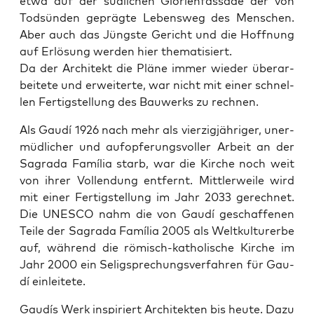
etwa auf der süd­li­chen Glo­ri­en­fas­sa­de der von
Tod­sün­den gepräg­te Lebens­weg des Men­schen.
Aber auch das Jüngs­te Gericht und die Hoff­nung
auf Erlö­sung wer­den hier thematisiert.
Da der Archi­tekt die Plä­ne immer wie­der über­ar­
bei­te­te und erwei­ter­te, war nicht mit einer schnel­
len Fer­tig­stel­lung des Bau­werks zu rechnen.
Als Gau­dí 1926 nach mehr als vier­zig­jäh­ri­ger, uner­
müd­li­cher und auf­op­fe­rungs­vol­ler Arbeit an der
Sagra­da Famí­lia starb, war die Kir­che noch weit
von ihrer Voll­endung ent­fernt. Mitt­ler­wei­le wird
mit einer Fer­tig­stel­lung im Jahr 2033 gerech­net.
Die UNESCO nahm die von Gau­dí geschaf­fe­nen
Tei­le der Sagra­da Famí­lia 2005 als Welt­kul­tur­er­be
auf, wäh­rend die römisch-katho­li­sche Kir­che im
Jahr 2000 ein Selig­spre­chungs­ver­fah­ren für Gau­
dí einleitete.
Gau­dís Werk inspi­riert Archi­tek­ten bis heu­te. Dazu