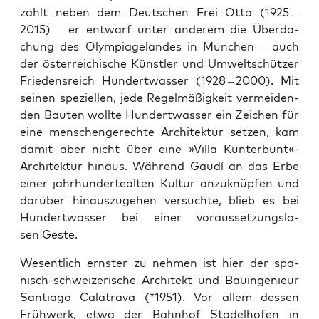
zählt neben dem Deut­schen Frei Otto (1925 –
2015) – er ent­warf unter ande­rem die Über­da­
chung des Olym­pia­ge­län­des in Mün­chen – auch
der öster­rei­chi­sche Künst­ler und Umwelt­schüt­zer
Frie­dens­reich Hun­dert­was­ser (1928 – 2000). Mit
sei­nen spe­zi­el­len, jede Regel­mä­ßig­keit ver­mei­den­
den Bau­ten woll­te Hun­dert­was­ser ein Zei­chen für
eine men­schen­ge­rech­te Archi­tek­tur set­zen, kam
damit aber nicht über eine »Vil­la Kunterbunt«-
Architektur hin­aus. Wäh­rend Gau­dí an das Erbe
einer jahr­hun­der­te­al­ten Kul­tur anzu­knüp­fen und
dar­über hin­aus­zu­ge­hen ver­such­te, blieb es bei
Hun­dert­was­ser bei einer vor­aus­set­zungs­lo­
sen Geste.
Wesent­lich erns­ter zu neh­men ist hier der spa­
nisch-schwei­ze­ri­sche Archi­tekt und Bau­in­ge­nieur
Sant­ia­go Calat­rava (*1951). Vor allem des­sen
Früh­werk, etwa der Bahn­hof Sta­del­ho­fen in