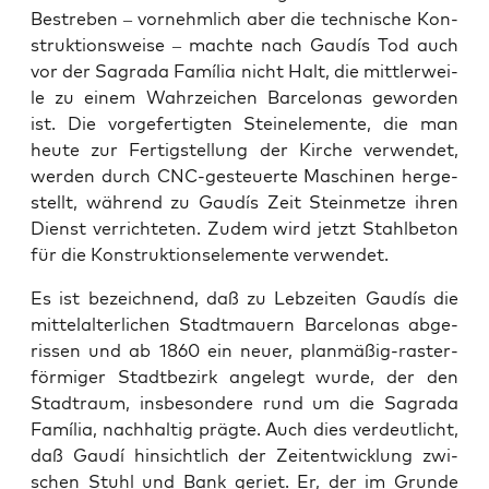
Bestre­ben – vor­nehm­lich aber die tech­ni­sche Kon­
struk­ti­ons­wei­se – mach­te nach Gau­dís Tod auch
vor der Sagra­da Famí­lia nicht Halt, die mitt­ler­wei­
le zu einem Wahr­zei­chen Bar­ce­lo­nas gewor­den
ist. Die vor­ge­fer­tig­ten Stein­ele­men­te, die man
heu­te zur Fer­tig­stel­lung der Kir­che ver­wen­det,
wer­den durch CNC-gesteu­er­te Maschi­nen her­ge­
stellt, wäh­rend zu Gau­dís Zeit Stein­met­ze ihren
Dienst ver­rich­te­ten. Zudem wird jetzt Stahl­be­ton
für die Kon­struk­ti­ons­ele­men­te verwendet.
Es ist bezeich­nend, daß zu Leb­zei­ten Gau­dís die
mit­tel­al­ter­li­chen Stadt­mau­ern Bar­ce­lo­nas abge­
ris­sen und ab 1860 ein neu­er, plan­mä­ßig-ras­ter­
för­mi­ger Stadt­be­zirk ange­legt wur­de, der den
Stadt­raum, ins­be­son­de­re rund um die Sagra­da
Famí­lia, nach­hal­tig präg­te. Auch dies ver­deut­licht,
daß Gau­dí hin­sicht­lich der Zeit­ent­wick­lung zwi­
schen Stuhl und Bank geriet. Er, der im Grun­de