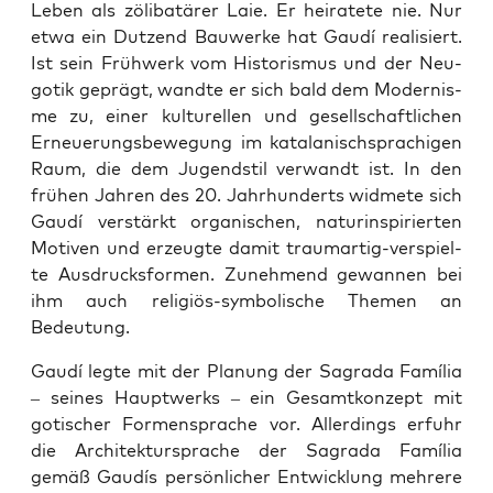
Leben als zöli­ba­t­ä­rer Laie. Er hei­ra­te­te nie. Nur
etwa ein Dut­zend Bau­wer­ke hat Gau­dí rea­li­siert.
Ist sein Früh­werk vom His­to­ris­mus und der Neu­
go­tik geprägt, wand­te er sich bald dem Moder­nis­
me zu, einer kul­tu­rel­len und gesell­schaft­li­chen
Erneue­rungs­be­we­gung im kata­la­nisch­spra­chi­gen
Raum, die dem Jugend­stil ver­wandt ist. In den
frü­hen Jah­ren des 20. Jahr­hun­derts wid­me­te sich
Gau­dí ver­stärkt orga­ni­schen, ­natu­r­in­spi­rier­ten
Moti­ven und erzeug­te damit traum­ar­tig-­ver­spiel­
te Aus­drucks­for­men. Zuneh­mend gewan­nen bei
ihm auch reli­gi­ös-sym­bo­li­sche The­men an
Bedeutung.
Gau­dí leg­te mit der Pla­nung der Sagra­da Famí­lia
– sei­nes Haupt­werks – ein Gesamt­kon­zept mit
goti­scher For­men­spra­che vor. Aller­dings erfuhr
die Archi­tek­tur­spra­che der Sagra­da Famí­lia
gemäß Gau­dís per­sön­li­cher Ent­wick­lung meh­re­re