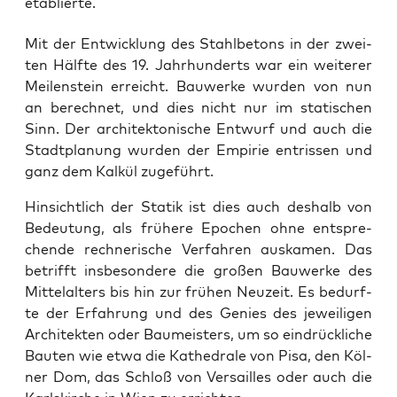
etablierte.
Mit der Ent­wick­lung des Stahl­be­tons in der zwei­
ten Hälf­te des 19. Jahr­hun­derts war ein wei­te­rer
Mei­len­stein erreicht. Bau­wer­ke wur­den von nun
an berech­net, und dies nicht nur im sta­ti­schen
Sinn. Der archi­tek­to­ni­sche Ent­wurf und auch die
Stadt­pla­nung wur­den der Empi­rie ent­ris­sen und
ganz dem Kal­kül zugeführt.
Hin­sicht­lich der Sta­tik ist dies auch des­halb von
Bedeu­tung, als frü­he­re Epo­chen ohne ent­spre­
chen­de rech­ne­ri­sche Ver­fah­ren aus­ka­men. Das
betrifft ins­be­son­de­re die gro­ßen Bau­wer­ke des
Mit­tel­al­ters bis hin zur frü­hen Neu­zeit. Es bedurf­
te der Erfah­rung und des Genies des jewei­li­gen
Archi­tek­ten oder Bau­meis­ters, um so ein­drück­li­che
Bau­ten wie etwa die Kathe­dra­le von Pisa, den Köl­
ner Dom, das Schloß von Ver­sailles oder auch die