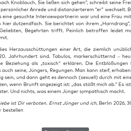
nach Knob­lauch, Sie lie­ßen sich gehen“, schreibt sei­ne Freu
per­sön­li­cher Anre­de und distan­zier­te­rem “er” wech­selt. B
ns eine gesuch­te Inter­view­part­ne­rin war und eine Frau mit
h hier dut­zend­fach. Sie berich­tet von ihrem „Harn­drang“
elieb­ten, Begehr­ten trifft. Pein­lich betrof­fen lei­det 
mit.
ies Herz­aus­schüt­tun­gen einer Art, die ziem­lich unüb­li
e 20. Jahr­hun­dert sind. Tabu­los, mark­erschüt­ternd – heu
e Bezie­hung als „toxisch“ erklä­ren. Die Ent­blö­ßun­gen 
gs auch sei­ne, Jün­gers, Regun­gen. Man kann steif, erha­ben
ßig sein, und dann geht es den­noch (sexu­ell) durch mit ein
uzen, wenn Brunft ange­zeigt ist: „das stößt mich ab.“ Es ist
a­ter. Und nichts, was einem Jün­ger sym­pa­thisch macht.
e­be ist Dir ver­bo­ten. Ernst Jün­ger und ich
, Ber­lin 2026, 3
r
bestellen