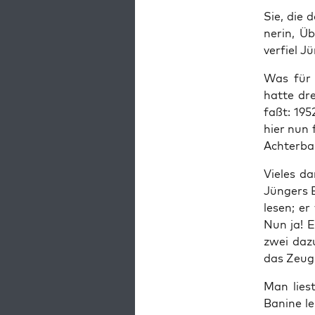
Sie, die 
ne­rin, Ü
ver­fiel 
Was für ei
hat­te dr
faßt: 1952
hier nun f
Ach­ter­ba
Vie­les d
Jün­gers B
lesen; er 
Nun ja! E
zwei dazu 
das Zeug, 
Man liest
Bani­ne le