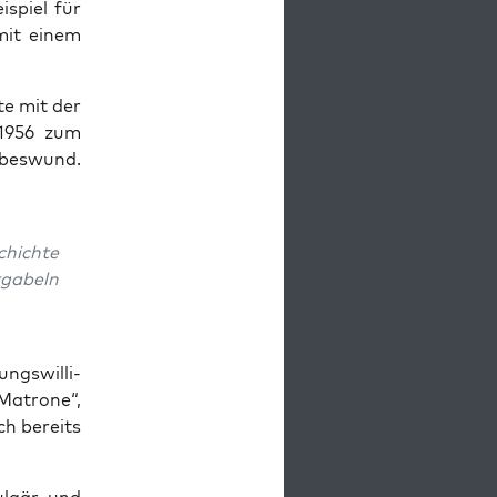
i­spiel für
 mit einem
te mit der
e 1956 zum
e­bes­wund.
chich­te
ga­beln
ngs­wil­li­
Matro­ne“,
uch bereits