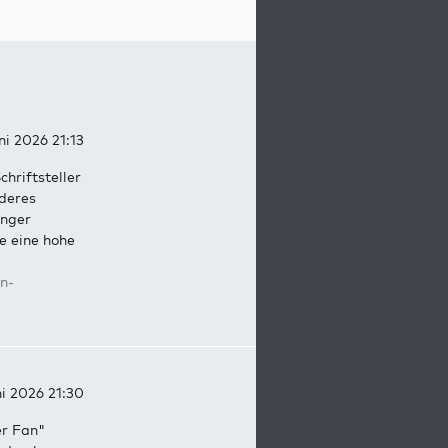
ni 2026 21:13
chriftsteller
deres
ünger
te eine hohe
n-
ni 2026 21:30
er Fan"