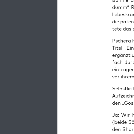
Bani­ne ä
dumm“ Rav
lie­bes­k
die patent
te­te da
Psche­ra h
Titel „Ein
ergänzt u
fach durc
ein­trä­ge
vor ihrem
Selbst­kr
Auf­zeich
den „Gos­
Ja: Wir h
(bei­de S
den Short