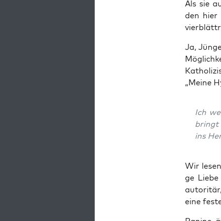
Als sie au
den hier 
vier­blätt­
Ja, Jün­ge
Mög­lich­
Katho­li­z
„Mei­ne Hy
Ich wei
bringt
ins Her
Wir lesen 
ge Lie­be
auto­ri­tä
eine fes­t