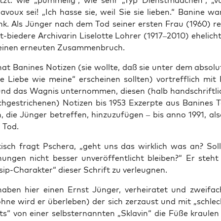
tzt: wie „pum­me­lig“, wie sehr „Typ Dienst­mäd­chen“, „v
oux sei! „Ich has­se sie, weil Sie sie lie­ben.“ Bani­ne war d
rank. Als Jün­ger nach dem Tod sei­ner ers­ten Frau (1960) r
-bie­de­re Archi­va­rin Lise­lot­te Loh­rer (1917–2010) ehe­lich
s einen erneu­ten Zusammenbruch.
at Bani­nes Noti­zen (sie woll­te, daß sie unter dem abso­lu­t
e Lie­be wie mei­ne“ erschei­nen soll­ten) vor­treff­lich mit
nd das Wag­nis unter­nom­men, die­sen (halb hand­schrift­li­c
h­ge­stri­che­nen) Noti­zen bis 1953 Exzerp­te aus Bani­nes 
n, die Jün­ger betref­fen, hin­zu­zu­fü­gen – bis anno 1991, al
 Tod.
i­tisch fragt Psche­ra, „geht uns das wirk­lich was an? Soll­
­nun­gen nicht bes­ser unver­öf­fent­licht blei­ben?“ Er steht
sip-Cha­rak­ter“ die­ser Schrift zu verleugnen.
aben hier einen Ernst Jün­ger, ver­hei­ra­tet und zwei­fa­
öh­ne wird er über­le­ben) der sich zer­zaust und mit „schlech
s“ von einer selbst­er­nann­ten „Skla­vin“ die Füße krau­len 