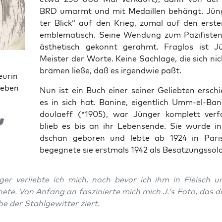
BRD umarmt und mit Medail­len behängt. Jün­g
ter Blick“ auf den Krieg, zumal auf den ers­ten
emble­ma­tisch. Sei­ne Wen­dung zum Pazi­fis­ten
ästhe­tisch gekonnt gerahmt. Frag­los ist Jü
Meis­ter der Wor­te. Kei­ne Sach­la­ge, die sich ni
brä­men lie­ße, daß es irgend­wie paßt.
eurin
ieben
Nun ist ein Buch einer sei­ner Gelieb­ten erschi
es in sich hat. Bani­ne, eigent­lich Umm-el-Ban
doulaeff (*1905), war Jün­ger kom­plett ver­f
blieb es bis an ihr Lebens­en­de. Sie wur­de in
dschan gebo­ren und leb­te ab 1924 in Paris
begeg­ne­te sie erst­mals 1942 als Besatzungssol
­ger ver­lieb­te ich mich, noch bevor ich ihm in Fleisch u
e­te. Von Anfang an fas­zi­nier­te mich mich J.‘s Foto, das di
be der Stahl­ge­wit­ter ziert.