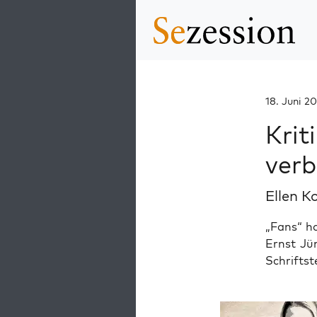
18. Juni 2
Krit
verb
Ellen K
„Fans“ ha
Ernst Jün
Schriftst