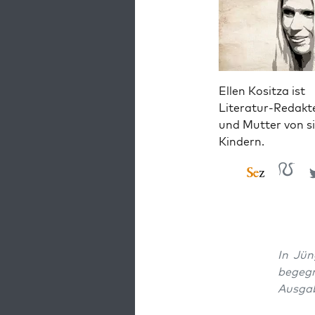
Ellen Kositza ist
Literatur-Redakt
und Mutter von s
Kindern.
In Jün
begeg­n
Aus­ga­