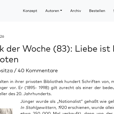
Konzept
Autoren
Archiv
Bestellen
026
ik der Woche (83): Liebe ist 
oten
ositza
/
40 Kommentare
lten in ihrer privaten Bibliothek hundert Schriften von, 
ger vor. Er (1895- 1998) gilt zurecht als einer der bed
eller des 20. Jahrhunderts.
Jün­ger wur­de als „Natio­na­list“ geh­aßt wie gel
In Stahl­ge­wit­tern, 1
920 erschie­nen, wur­de allei
etwa 250 000 Mal ver­kauft), dann von der s