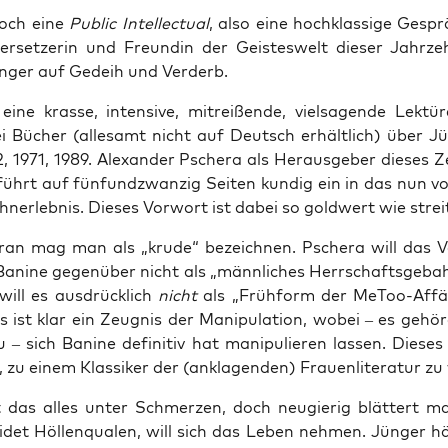
doch eine
Public Intellec­tu­al
, also eine hoch­klas­si­ge Gesp
ber­set­ze­rin und Freun­din der Geis­tes­welt die­ser Jahr­ze
Jün­ger auf Gedeih und Verderb.
ne kras­se, inten­si­ve, mit­rei­ßen­de, viel­sa­gen­de Lek­tü­
ei Bücher (alle­samt nicht auf Deutsch erhält­lich) über Jü
, 1971, 1989. Alex­an­der Psche­ra als Her­aus­ge­ber die­ses Z
ührt auf fünf­und­zwan­zig Sei­ten kun­dig ein in das nun vor
hn­erleb­nis. Die­ses Vor­wort ist dabei so gold­wert wie strei
ar­an mag man als „kru­de“ bezeich­nen. Psche­ra will das Ve
ani­ne gegen­über nicht als „männ­li­ches Herr­schafts­ge­bah
will es aus­drück­lich
nicht
als „Früh­form der MeToo-Affä­
s ist klar ein Zeug­nis der Mani­pu­la­ti­on, wobei – es gehö
– sich Bani­ne defi­ni­tiv hat mani­pu­lie­ren las­sen. Die­s
zu einem Klas­si­ker der (ankla­gen­den) Frau­en­li­te­ra­tur z
 das alles unter Schmer­zen, doch neu­gie­rig blät­tert ma
i­det Höl­len­qua­len, will sich das Leben neh­men. Jün­ger hä