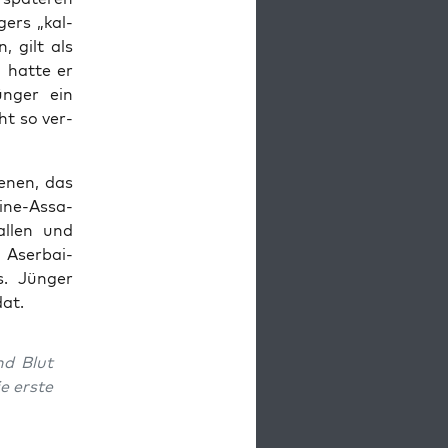
ers „kal­
, gilt als
 hat­te er
n­ger ein
cht so ver­
e­nen, das
i­ne-Assa­
al­len und
 Aser­bai­
. Jün­ger
dat.
nd Blut
e ers­te