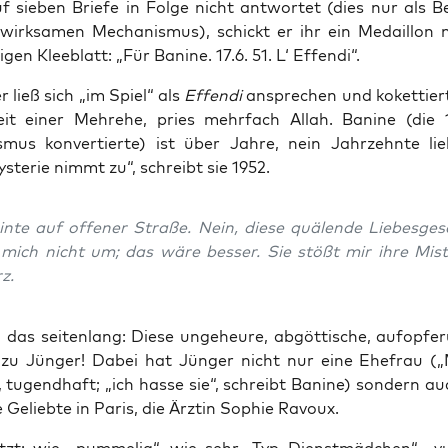
f sie­ben Brie­fe in Fol­ge nicht ant­wor­tet (dies nur als Be
wirk­sa­men Mecha­nis­mus), schickt er ihr ein Medail­lon
ri­gen Klee­blatt: „Für Bani­ne. 17.6. 51. L‘ Effendi“.
r ließ sich „im Spiel“ als
Effen­di
anspre­chen und koket­tier­
keit einer Mehre­he, pries mehr­fach Allah. Bani­ne (di
is­mus kon­ver­tier­te) ist über Jah­re, nein Jahr­zehn­te li
s­te­rie nimmt zu“, schreibt sie 1952.
n­te auf offe­ner Stra­ße. Nein, die­se quä­len­de Lie­bes­ge­s
 mich nicht um; das wäre bes­ser. Sie stößt mir ihre Mist­
z.
das sei­ten­lang: Die­se unge­heu­re, abgöt­ti­sche, auf­op­fe­ru
 zu Jün­ger! Dabei hat Jün­ger nicht nur eine Ehe­frau („
r, tugend­haft; „ich has­se sie“, schreibt Bani­ne) son­dern a
e Gelieb­te in Paris, die Ärz­tin Sophie Ravoux.