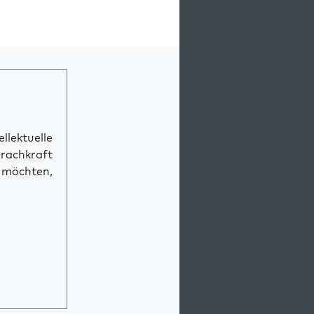
llektuelle
prachkraft
n möchten,