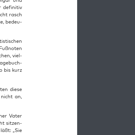
ul­gär und
efi­ni­tiv
echt rasch
­te, bedeu­
is­ti­schen
 Fuß­no­ten
hen, viel­
Tage­buch­
so bis kurz
ten die­se
 nicht an,
cher Vater
t sit­zen­
läßt: „Sie