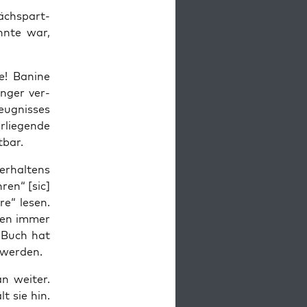
rächs­part­
hn­te war,
re! Bani­ne
n­ger ver­
eug­nis­ses
­lie­gen­de
tbar.
r­hal­tens
­ren“ [sic]
re“ lesen.
­ren immer
es Buch hat
u werden.
n wei­ter.
lt sie hin.