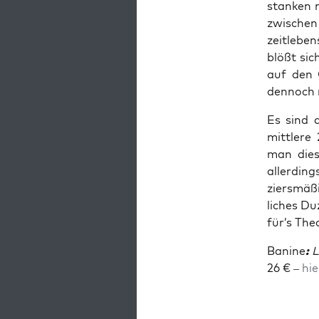
stan­ken 
zwi­schen 
zeit­le­be
blößt sic
auf den G
den­noch 
Es sind d
mitt­le­r
man die­s
aller­din
ziers­mä­
li­ches D
für’s The
Bani­ne
:
Li
26 € –
hie