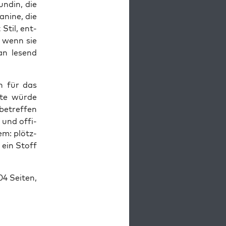
n­din, die
ani­ne, die
 Stil, ent­
, wenn sie
man lesend
ch für das
­te wür­de
betref­fen
 und offi­
em: plötz­
 ein Stoff
04 Sei­ten,