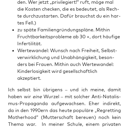
den. Wer jetzt „pri­vi­le­giert!“ ruft, möge mal
die Kos­ten che­cken, die es bedeu­tet, als Rech­
te durch­zu­star­ten. Dafür brauchst du ein har­
tes Fell.)
zu spä­te Fami­li­en­grün­dungs­plä­ne. Mit­hin
Frucht­bar­keits­pro­ble­me ab 30 +, dort häu­fi­ge
Infertilität.
Wer­te­wan­del: Wunsch nach Frei­heit, Selbst­
ver­wirk­li­chung und Unab­hän­gig­keit, beson­
ders bei Frau­en. Mit­hin auch Wer­te­wan­del:
Kin­der­lo­sig­keit wird gesell­schaft­lich
akzeptiert.
Ich selbst bin übri­gens – und ich mei­ne, damit
haben wir
eine
Wur­zel – mit sol­cher Anti-Nata­lis­
mus-Pro­pa­gan­da auf­ge­wach­sen. Eher indi­rekt,
da in den 1990ern das heu­te popu­lä­re „Reg­ret­ting
Mother­hood“ (Mut­ter­schaft bereu­en) noch kein
The­ma war. In mei­ner Schu­le, einem pri­va­ten