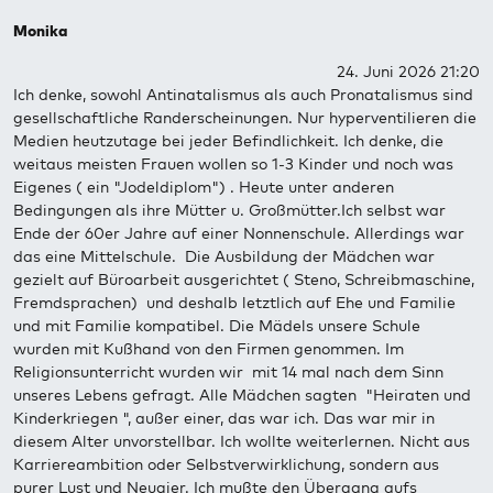
Monika
24. Juni 2026 21:20
Ich denke, sowohl Antinatalismus als auch Pronatalismus sind
gesellschaftliche Randerscheinungen. Nur hyperventilieren die
Medien heutzutage bei jeder Befindlichkeit. Ich denke, die
weitaus meisten Frauen wollen so 1-3 Kinder und noch was
Eigenes ( ein "Jodeldiplom") . Heute unter anderen
Bedingungen als ihre Mütter u. Großmütter.Ich selbst war
Ende der 60er Jahre auf einer Nonnenschule. Allerdings war
das eine Mittelschule. Die Ausbildung der Mädchen war
gezielt auf Büroarbeit ausgerichtet ( Steno, Schreibmaschine,
Fremdsprachen) und deshalb letztlich auf Ehe und Familie
und mit Familie kompatibel. Die Mädels unsere Schule
wurden mit Kußhand von den Firmen genommen. Im
Religionsunterricht wurden wir mit 14 mal nach dem Sinn
unseres Lebens gefragt. Alle Mädchen sagten "Heiraten und
Kinderkriegen ", außer einer, das war ich. Das war mir in
diesem Alter unvorstellbar. Ich wollte weiterlernen. Nicht aus
Karriereambition oder Selbstverwirklichung, sondern aus
purer Lust und Neugier. Ich mußte den Übergang aufs