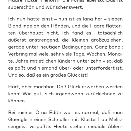
Haa­re flat­tern enorm, die Füh­lis eben­so. Das ist
super­schön und wünschenswert.
Ich nun hat­te einst – nun ist es lang her – sie­ben
Blond­lin­ge an den Hän­den, und die Haa­re flat­ter­
ten über­haupt nicht. Ich fand es tat­säch­lich
äußerst anstren­gend, die Klei­nen groß­zu­zie­hen,
gera­de unter heu­ti­gen Bedin­gun­gen. Ganz banal:
Ver­bring mal vie­le, sehr vie­le Tage, Wochen, Mona­
te, Jah­re mit etli­chen Kin­dern unter zehn – so, daß
es paßt und nie­mand über- oder unter­for­dert ist.
Und so, daß es ein gro­ßes Glück ist!
Hart, aber mach­bar. Daß Glück erwor­ben wer­den
kann! Wie gut, sich irgend­wann zurück­leh­nen zu
können.
Bei mei­ner Oma Edith war es nor­mal, daß man
Queng­lern einen Schnul­ler mit Klos­ter­frau Melis­
sen­geist ver­paß­te. Heu­te ste­hen media­le Ablen­