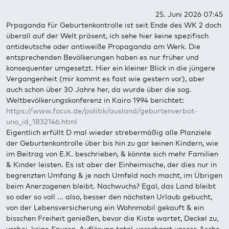
25. Juni 2026 07:45
Prpaganda für Geburtenkontrolle ist seit Ende des WK 2 doch
überall auf der Welt präsent, ich sehe hier keine spezifisch
antideutsche oder antiweiße Propaganda am Werk. Die
entsprechenden Bevölkerungen haben es nur früher und
konsequenter umgesetzt. Hier ein kleiner Blick in die jüngere
Vergangenheit (mir kommt es fast wie gestern vor), aber
auch schon über 30 Jahre her, da wurde über die sog.
Weltbevölkerungskonferenz in Kairo 1994 berichtet:
https://www.focus.de/politik/ausland/geburtenverbot-
uno_id_1832146.html
Eigentlich erfüllt D mal wieder strebermäßig alle Planziele
der Geburtenkontrolle über bis hin zu gar keinen Kindern, wie
im Beitrag von E.K. beschrieben, & könnte sich mehr Familien
& Kinder leisten. Es ist aber der Einheimische, der dies nur in
begrenzten Umfang & je nach Umfeld noch macht, im Übrigen
beim Anerzogenen bleibt. Nachwuchs? Egal, das Land bleibt
so oder so voll ... also, besser den nächsten Urlaub gebucht,
von der Lebensversicherung ein Wohnmobil gekauft & ein
bisschen Freiheit genießen, bevor die Kiste wartet, Deckel zu,