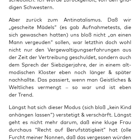
di­gen Schwestern.
Aber zurück zum Anti­na­ta­lis­mus. Daß wir
„geschei­te Mädels“ (es gab Auf­nah­me­tests, die
sich gewa­schen hat­ten) uns bloß nicht „an einen
Mann ver­geu­den“ sol­len, war letzt­hin doch wohl
nicht nur den Ver­ge­wal­ti­gungs­er­fah­run­gen aus
der Zeit der Ver­trei­bung geschul­det, son­dern auch
dem Sprech der Sieb­zi­ger­jah­re, der in einem alt­
mo­di­schen Klos­ter eben noch län­ger & spä­ter
nach­hall­te. Das pas­siert, wenn man Geist­li­ches &
Welt­li­ches ver­mengt – so war und ist eben
der Trend.
Längst hat sich die­ser Modus (sich bloß „kein Kind
anhän­gen las­sen“) ver­ste­tigt & ver­schärft. Längst
geht es nicht mehr dar­um, daß eine klu­ge Frau
durch­aus “Recht auf Berufs­tä­tig­keit” hat (olle
Furcht mei­ner Non­nen, daß das ver­ges­sen wür­den