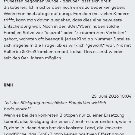
frühesten begonnen wurde - darüber lässt sich breit
diskutieren. Ich möchte aber noch eines zu bedenken geben:
Wenn man heutzutage auf europ. Familien mit vielen Kindern
trifft, kann man davon ausgehen, dass dies eine bewusste
Entscheidung war. Noch in den 80er/90ern haben solche
Familien Sätze wie "asozial" oder "zu dumm zum Verhüten"
gehört, wohnten oft beengt & jedes Kind ab Nummer 3 stellte
sich insgeheim die Frage, ob es wirklich "gewollt" war. Nix mit
Bullerbü & Großfamilienromantik also. Das ist erst wieder
seit den 0er Jahren möglich.
RMH
25. Juni 2026 10:04
"Ist der Rückgang menschlicher Population wirklich
bedauerlich?"
Wenn es bei den konkreten Biotopen nur zu einer Ersetzung
kommt, also Rückgang der einen, Zunahme der anderen, wie in
D, dann ja, denn dann hat das konkrete Land, die konkrete
Landfläche, das Groß-Biotop keinen positiven Effekt davon,