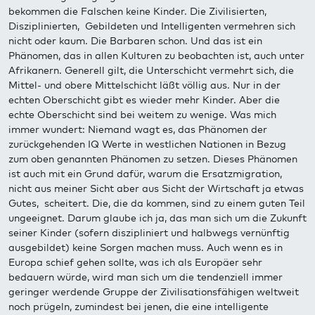
bekommen die Falschen keine Kinder. Die Zivilisierten,
Disziplinierten, Gebildeten und Intelligenten vermehren sich
nicht oder kaum. Die Barbaren schon. Und das ist ein
Phänomen, das in allen Kulturen zu beobachten ist, auch unter
Afrikanern. Generell gilt, die Unterschicht vermehrt sich, die
Mittel- und obere Mittelschicht läßt völlig aus. Nur in der
echten Oberschicht gibt es wieder mehr Kinder. Aber die
echte Oberschicht sind bei weitem zu wenige. Was mich
immer wundert: Niemand wagt es, das Phänomen der
zurückgehenden IQ Werte in westlichen Nationen in Bezug
zum oben genannten Phänomen zu setzen. Dieses Phänomen
ist auch mit ein Grund dafür, warum die Ersatzmigration,
nicht aus meiner Sicht aber aus Sicht der Wirtschaft ja etwas
Gutes, scheitert. Die, die da kommen, sind zu einem guten Teil
ungeeignet. Darum glaube ich ja, das man sich um die Zukunft
seiner Kinder (sofern diszipliniert und halbwegs vernünftig
ausgebildet) keine Sorgen machen muss. Auch wenn es in
Europa schief gehen sollte, was ich als Europäer sehr
bedauern würde, wird man sich um die tendenziell immer
geringer werdende Gruppe der Zivilisationsfähigen weltweit
noch prügeln, zumindest bei jenen, die eine intelligente