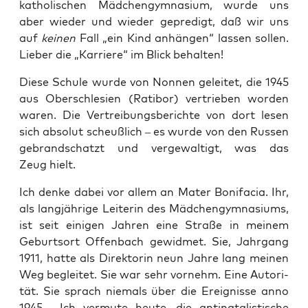
katho­li­schen Mäd­chen­gym­na­si­um, wur­de uns
aber wie­der und wie­der gepre­digt, daß wir uns
auf
kei­nen
Fall „ein Kind anhän­gen“ las­sen sol­len.
Lie­ber die „Kar­rie­re“ im Blick behalten!
Die­se Schu­le wur­de von Non­nen gelei­tet, die 1945
aus Ober­schle­si­en (Rati­bor) ver­trie­ben wor­den
waren. Die Ver­trei­bungs­be­rich­te von dort lesen
sich abso­lut scheuß­lich – es wur­de von den Rus­sen
gebrand­schatzt und ver­ge­wal­tigt, was das
Zeug hielt.
Ich den­ke dabei vor allem an Mater Boni­fa­cia. Ihr,
als lang­jäh­ri­ge Lei­te­rin des Mäd­chen­gym­na­si­ums,
ist seit eini­gen Jah­ren eine Stra­ße in mei­nem
Geburts­ort Offen­bach gewid­met. Sie, Jahr­gang
1911, hat­te als Direk­to­rin neun Jah­re lang mei­nen
Weg beglei­tet. Sie war sehr vor­nehm. Eine Auto­ri­
tät. Sie sprach nie­mals über die Ereig­nis­se anno
1945. Ich ver­mu­te heu­te, die anti­na­ta­lis­ti­sche