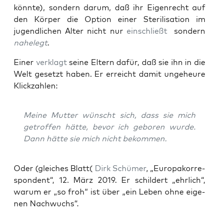
könn­te), son­dern dar­um, daß ihr Eigen­recht auf
den Kör­per die Opti­on einer Ste­ri­li­sa­ti­on im
jugend­li­chen Alter nicht nur
ein­schließt
son­dern
nahe­legt
.
Einer
ver­klagt
sei­ne Eltern dafür, daß sie ihn in die
Welt gesetzt haben. Er erreicht damit unge­heu­re
Klickzahlen:
Mei­ne Mut­ter wünscht sich, dass sie mich
getrof­fen hät­te, bevor ich gebo­ren wur­de.
Dann hät­te sie mich nicht bekommen.
Oder (glei­ches Blatt(
Dirk Schü­mer
, „Euro­pa­kor­re­
spon­dent“, 12. März 2019. Er schil­dert „ehr­lich“,
war­um er „so froh“ ist über „ein Leben ohne eige­
nen Nachwuchs“.