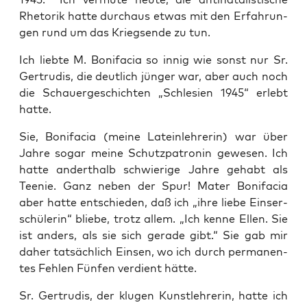
Rhe­to­rik hat­te durch­aus etwas mit den Erfah­run­
gen rund um das Kriegs­en­de zu tun.
Ich lieb­te M. Boni­fa­cia so innig wie sonst nur Sr.
Ger­tru­dis, die deut­lich jün­ger war, aber auch noch
die Schau­er­ge­schich­ten „Schle­si­en 1945“ erlebt
hatte.
Sie, Boni­fa­cia (mei­ne Latein­leh­re­rin) war über
Jah­re sogar mei­ne Schutz­pa­tro­nin gewe­sen. Ich
hat­te andert­halb schwie­ri­ge Jah­re gehabt als
Tee­nie. Ganz neben der Spur! Mater Boni­fa­cia
aber hat­te ent­schie­den, daß ich „ihre lie­be Eins­er­
schü­le­rin“ blie­be, trotz allem. „Ich ken­ne Ellen. Sie
ist anders, als sie sich gera­de gibt.“ Sie gab mir
daher tat­säch­lich Ein­sen, wo ich durch per­ma­nen­
tes Feh­len Fün­fen ver­dient hätte.
Sr. Ger­tru­dis, der klu­gen Kunst­leh­re­rin, hat­te ich