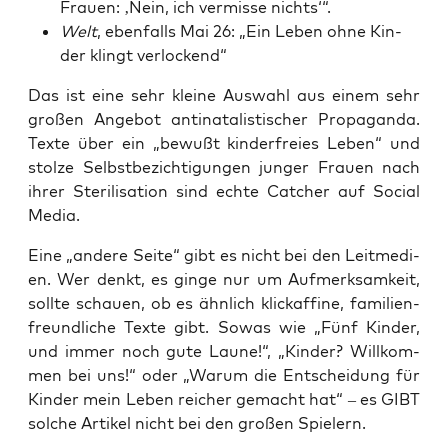
Frau­en: ‚Nein, ich ver­mis­se nichts‘“.
Welt
, eben­falls Mai 26: „Ein Leben ohne Kin­
der klingt verlockend“
Das ist eine sehr klei­ne Aus­wahl aus einem sehr
gro­ßen Ange­bot anti­na­ta­lis­ti­scher Pro­pa­gan­da.
Tex­te über ein „bewußt kin­der­frei­es Leben“ und
stol­ze Selbst­be­zich­ti­gun­gen jun­ger Frau­en nach
ihrer Ste­ri­li­sa­ti­on sind ech­te Cat­cher auf Social
Media.
Eine „ande­re Sei­te“ gibt es nicht bei den Leit­me­di­
en. Wer denkt, es gin­ge nur um Auf­merk­sam­keit,
soll­te schau­en, ob es ähn­lich klick­af­fi­ne, fami­li­en­
freund­li­che Tex­te gibt. Sowas wie „Fünf Kin­der,
und immer noch gute Lau­ne!“, „Kin­der? Will­kom­
men bei uns!“ oder „War­um die Ent­schei­dung für
Kin­der mein Leben rei­cher gemacht hat“ – es GIBT
sol­che Arti­kel nicht bei den gro­ßen Spielern.