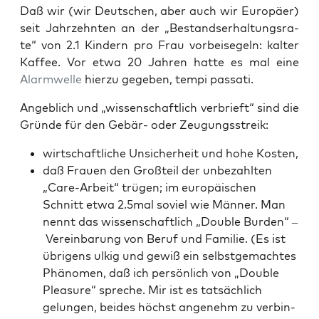
Daß wir (wir Deut­schen, aber auch wir Euro­pä­er)
seit Jahr­zehn­ten an der „Bestands­er­hal­tungs­ra­
te“ von 2.1 Kin­dern pro Frau vor­bei­se­geln: kal­ter
Kaf­fee. Vor etwa 20 Jah­ren hat­te es mal eine
Alarm­wel­le
hier­zu gege­ben, tem­pi passati.
Angeb­lich und „wis­sen­schaft­lich ver­brieft“ sind die
Grün­de für den Gebär- oder Zeugungsstreik:
wirt­schaft­li­che Unsi­cher­heit und hohe Kosten,
daß Frau­en den Groß­teil der unbe­zahl­ten
„Care-Arbeit“ trü­gen; im euro­päi­schen
Schnitt etwa 2.5mal soviel wie Män­ner. Man
nennt das wis­sen­schaft­lich „Dou­ble Bur­den“ –
Ver­ein­ba­rung von Beruf und Fami­lie. (Es ist
übri­gens ulkig und gewiß ein selbst­ge­mach­tes
Phä­no­men, daß ich per­sön­lich von „Dou­ble
Plea­su­re“ spre­che. Mir ist es tat­säch­lich
gelun­gen, bei­des höchst ange­nehm zu ver­bin­