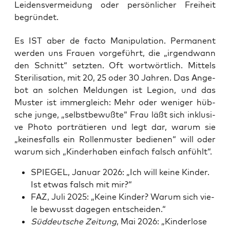
Leidensvermeidung oder persönlicher Freiheit
begründet.
Es IST aber de fac­to Mani­pu­la­ti­on. Per­ma­nent
wer­den uns Frau­en vor­ge­führt, die „irgend­wann
den Schnitt“ setz­ten. Oft wort­wört­lich. Mit­tels
Ste­ri­li­sa­ti­on, mit 20, 25 oder 30 Jah­ren. Das Ange­
bot an sol­chen Mel­dun­gen ist Legi­on, und das
Mus­ter ist immer­gleich: Mehr oder weni­ger hüb­
sche jun­ge, „selbst­be­wuß­te“ Frau läßt sich inklu­si­
ve Pho­to por­trä­tie­ren und legt dar, war­um sie
„kei­nes­falls ein Rol­len­mus­ter bedie­nen“ will oder
war­um sich „Kin­der­ha­ben ein­fach falsch anfühlt“.
SPIEGEL, Janu­ar 2026: „Ich will kei­ne Kin­der.
Ist etwas falsch mit mir?“
FAZ, Juli 2025: „Kei­ne Kin­der? War­um sich vie­
le bewusst dage­gen entscheiden.“
Süd­deut­sche Zei­tung
, Mai 2026: „Kin­der­lo­se