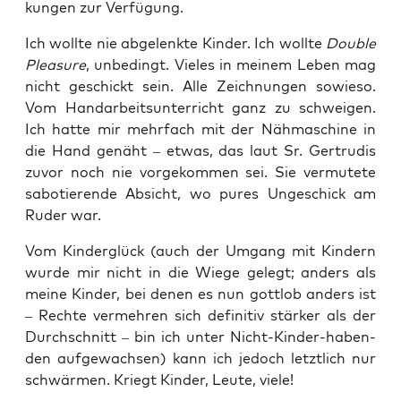
kun­gen zur Verfügung.
Ich woll­te nie abge­lenk­te Kin­der. Ich woll­te
Dou­ble
Plea­su­re
, unbe­dingt. Vie­les in mei­nem Leben mag
nicht geschickt sein. Alle Zeich­nun­gen sowie­so.
Vom Hand­ar­beits­un­ter­richt ganz zu schwei­gen.
Ich hat­te mir mehr­fach mit der Näh­ma­schi­ne in
die Hand genäht – etwas, das laut Sr. Ger­tru­dis
zuvor noch nie vor­ge­kom­men sei. Sie ver­mu­te­te
sabo­tie­ren­de Absicht, wo pures Unge­schick am
Ruder war.
Vom Kin­der­glück (auch der Umgang mit Kin­dern
wur­de mir nicht in die Wie­ge gelegt; anders als
mei­ne Kin­der, bei denen es nun gott­lob anders ist
– Rech­te ver­meh­ren sich defi­ni­tiv stär­ker als der
Durch­schnitt – bin ich unter Nicht-Kin­der-haben­
den auf­ge­wach­sen) kann ich jedoch letzt­lich nur
schwär­men. Kriegt Kin­der, Leu­te, viele!