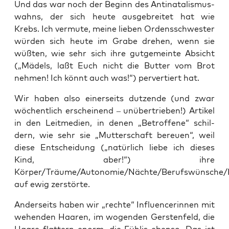
Und das war noch der Beginn des Anti­na­ta­lis­mus­
wahns, der sich heu­te aus­ge­brei­tet hat wie
Krebs. Ich ver­mu­te, mei­ne lie­ben Ordens­schwes­ter
wür­den sich heu­te im Gra­be dre­hen, wenn sie
wüß­ten, wie sehr sich ihre gut­ge­mein­te Absicht
(„Mädels, laßt Euch nicht die But­ter vom Brot
neh­men! Ich könnt auch was!“) per­ver­tiert hat.
Wir haben also einer­seits dut­zen­de (und zwar
wöchent­lich erschei­nend – unüber­trie­ben!) Arti­kel
in den Leit­me­di­en, in denen „Betrof­fe­ne“ schil­
dern, wie sehr sie „Mut­ter­schaft bereu­en“, weil
die­se Ent­schei­dung („natür­lich lie­be ich die­ses
Kind, aber!“) ihre
Körper/Träume/Autonomie/Nächte/Berufswünsche/Ka
auf ewig zerstörte.
Ander­seits haben wir „rech­te“ Influen­ce­rin­nen mit
wehen­den Haa­ren, im wogen­den Gers­ten­feld, die