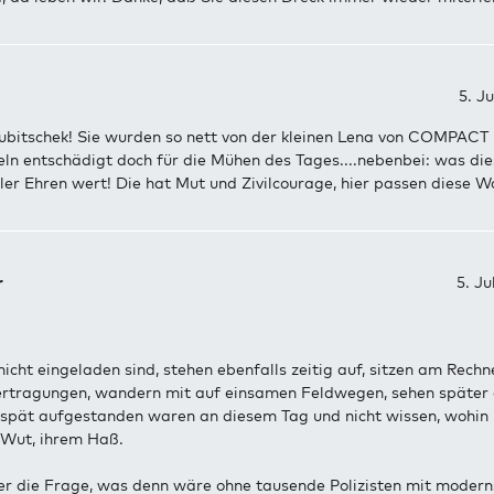
5. J
ubitschek! Sie wurden so nett von der kleinen Lena von COMPACT 
ln entschädigt doch für die Mühen des Tages....nebenbei: was die
 aller Ehren wert! Die hat Mut und Zivilcourage, hier passen diese W
r
5. Ju
nicht eingeladen sind, stehen ebenfalls zeitig auf, sitzen am Rechn
ertragungen, wandern mit auf einsamen Feldwegen, sehen später
u spät aufgestanden waren an diesem Tag und nicht wissen, wohin 
Wut, ihrem Haß.
r die Frage, was denn wäre ohne tausende Polizisten mit modern