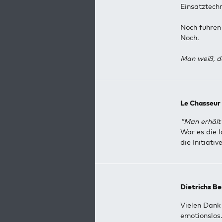
Einsatztechn
Noch fuhren
Noch.
Man weiß, da
Le Chasseur
"Man erhält 
War es die I
die Initiativ
Dietrichs Be
Vielen Dank 
emotionslos.