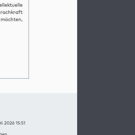
llektuelle
prachkraft
n möchten,
uli 2026 15:51
ben.