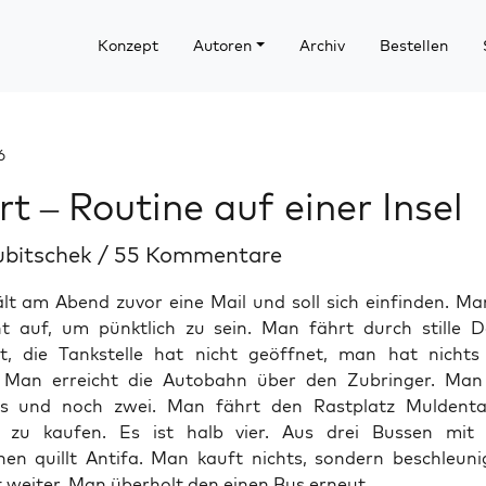
Konzept
Autoren
Archiv
Bestellen
6
rt – Routine auf einer Insel
ubitschek
/
55 Kommentare
t am Abend zuvor eine Mail und soll sich einfinden. Man
t auf, um pünktlich zu sein. Man fährt durch stille Dö
dt, die Tankstelle hat nicht geöffnet, man hat nicht
 Man erreicht die Autobahn über den Zubringer. Man
s und noch zwei. Man fährt den Rastplatz Muldent
os zu kaufen. Es ist halb vier. Aus drei Bussen mit
hen quillt Antifa. Man kauft nichts, sondern beschleuni
 weiter. Man überholt den einen Bus erneut.