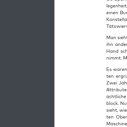
le­gen­he
einen Bun­
Kon­stel­
Tätowier
Man sieht
ihn ander
Hand sch
nimmt. Ma
Es waren, 
ten ergr
Zwei Jah­
Attri­bu­t
ächt­li­c
block. Nu
sieht, wie
ten Ober
Maschi­n