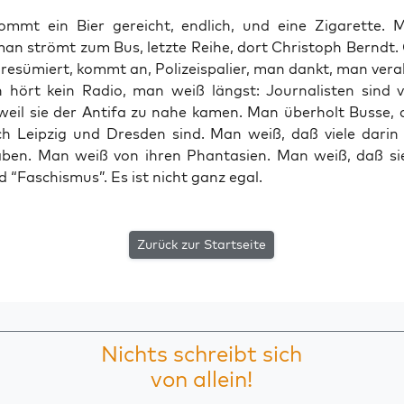
mmt ein Bier gereicht, end­lich, und eine Ziga­ret­te. 
man strömt zum Bus, letz­te Rei­he, dort Chris­toph Berndt.
resü­miert, kommt an, Poli­zei­spa­lier, man dankt, man ver­ab
 hört kein Radio, man weiß längst: Jour­na­lis­ten sind ve
weil sie der Anti­fa zu nahe kamen. Man über­holt Bus­se, 
 Leip­zig und Dres­den sind. Man weiß, daß vie­le dar­in 
ben. Man weiß von ihren Phan­ta­sien. Man weiß, daß sie
 “Faschis­mus”. Es ist nicht ganz egal.
Zurück zur Startseite
Nichts schreibt sich
von allein!