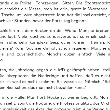
­de aus Poli­zei, Fahr­zeu­gen, Git­ter. Die Staats­mach
 erreicht die Mes­se, man ist drin, gerät in War­ten­de,
e Tasche um, wird abge­tas­tet. Man hat die Insel erreicht,
och vier Stun­den, bevor der Par­tei­tag beginnt.
schla­fen mit dem Rücken an der Wand. Man­che brei­ten 
ind laut. Vie­le rau­chen. Lan­des­ver­bän­de sam­meln sich 
en frü­he, sehr kom­ple­xe Gesprä­che füh­ren, The­men:
ie­ren? Kann Sach­sen-Anhalt schon regie­ren? Man­che s
e­le sind zuver­sicht­lich. Man­che duzen ein­fach. Vie­le
g.
is­ten, die jah­re­lang gegen die AfD gekämpft haben, stel­l
Sie akzep­tie­ren die Nie­der­la­ge und hof­fen, daß es nic
ür­lich wird es nicht schlimm. Sie wis­sen es. Näm­lich: “Sc
e ein Bier sehen, das man nicht bezah­len kann.”
 in die Hal­le. Man hört Höcke zu, wie er begrüßt. Man 
 sieht, spürt die Rou­ti­ne, die Pro­fes­sio­na­li­tät, das Orche
ungs­lo­sig­keit des Akts, der not­wen­dig ist, eine Ver­wal­t