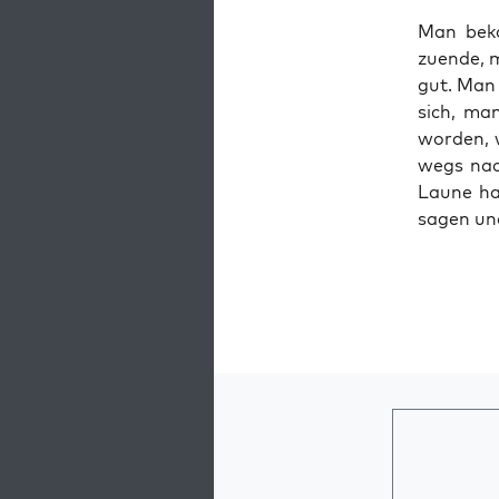
Man beko
zuen­de, 
gut. Man 
sich, man
wor­den, 
wegs nach
Lau­ne ha
sagen und