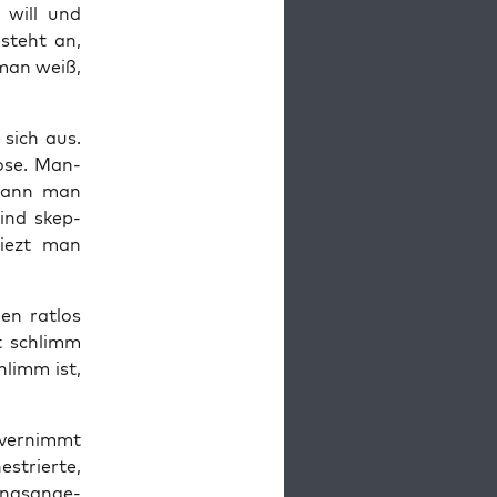
t will und
 steht an,
 man weiß,
sich aus.
lose. Man­
 Kann man
ind skep­
 siezt man
en rat­los
ht schlimm
hlimm ist,
ver­nimmt
s­trier­te,
ungs­an­ge­