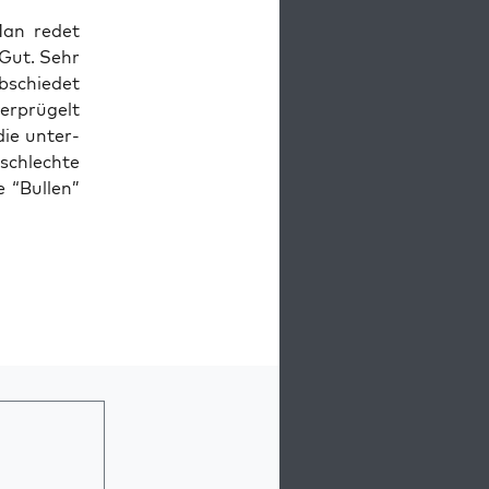
Man redet
 Gut. Sehr
­schie­det
r­prü­gelt
die unter­
schlech­te
 “Bul­len”