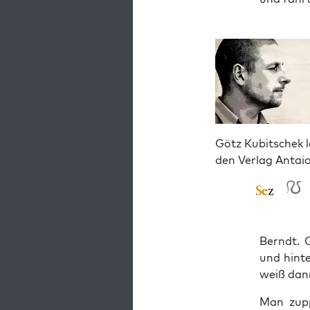
Götz Kubitschek l
den Verlag Antai
Berndt. 
und hin­t
weiß dann
Man zup­p