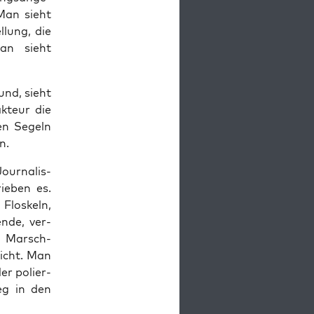
 Man sieht
l­lung, die
 Man sieht
und, sieht
k­teur die
en Segeln
n.
our­na­lis­
e­ben es.
Flos­keln,
en­de, ver­
en Marsch­
eicht. Man
der polier­
eg in den