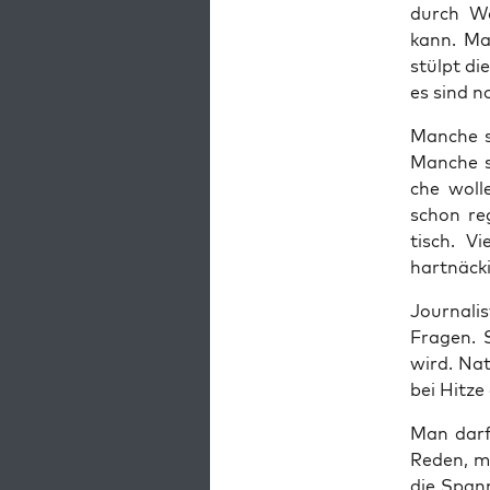
durch Wän
kann. Man
stülpt di
es sind n
Man­che 
Man­che s
che wol­l
schon reg
tisch. Vi
hartnäcki
Jour­na­l
Fra­gen. 
wird. Nat
bei Hit­z
Man darf
Reden, man
die Span­n