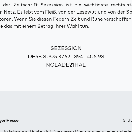
der Zeitschrift Sezession ist die wichtigste rechtsinte
 Netz. Es lebt vom Fleiß, von der Lesewut und von der S
toren. Wenn Sie diesen Federn Zeit und Ruhe verschaffe
e das mit einem Betrag Ihrer Wahl tun.
SEZESSION
DE58 8005 3762 1894 1405 98
NOLADE21HAL
ger Hesse
5. J
à, da leben wir. Danke, daß Sie diesen Dreck immer wieder miterle