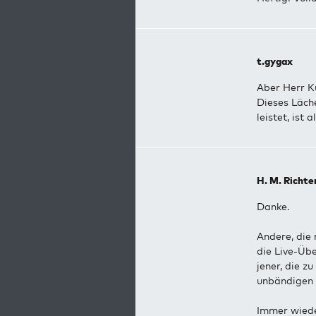
t.gygax
Aber Herr K
Dieses Läche
leistet, ist
H. M. Richte
Danke.
Andere, die 
die Live-Üb
jener, die z
unbändigen 
Immer wiede