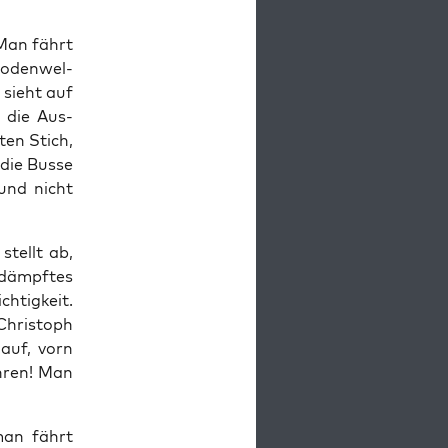
 Man fährt
Boden­wel­
n sieht auf
 die Aus­
ten Stich,
 die Bus­se
 und nicht
stellt ab,
dämpf­tes
h­tig­keit.
Chris­toph
auf, vorn
h­ren! Man
man fährt