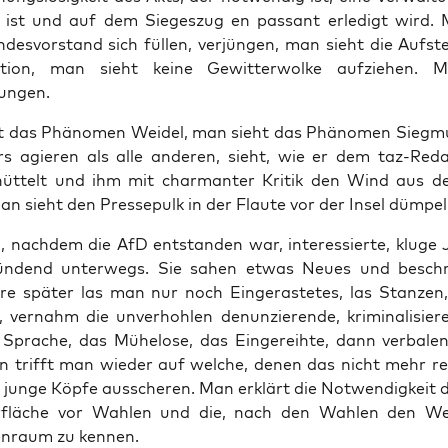
it ist und auf dem Sie­ges­zug en pas­sant erle­digt wird.
des­vor­stand sich fül­len, ver­jün­gen, man sieht die Auf­ste
la­ti­on, man sieht kei­ne Gewit­ter­wol­ke auf­zie­hen.
ungen.
 das Phä­no­men Wei­del, man sieht das Phä­no­men Sieg­m
s agie­ren als alle ande­ren, sieht, wie er dem taz-Reda
üt­telt und ihm mit char­man­ter Kri­tik den Wind aus d
n sieht den Pres­se­pulk in der Flau­te vor der Insel dümpel
nach­dem die AfD ent­stan­den war, inter­es­sier­te, klu­ge J
ün­dend unter­wegs. Sie sahen etwas Neu­es und beschri
re spä­ter las man nur noch Ein­ge­ras­te­tes, las Stan­zen, 
e, ver­nahm die unver­hoh­len denun­zie­ren­de, kri­mi­na­li­sie­r
he Spra­che, das Mühe­lo­se, das Ein­ge­reih­te, dann ver­ba­l
n trifft man wie­der auf wel­che, denen das nicht mehr r
 jun­ge Köp­fe aus­sche­ren. Man erklärt die Not­wen­dig­keit 
­flä­che vor Wah­len und die, nach den Wah­len den W
en­raum zu kennen.