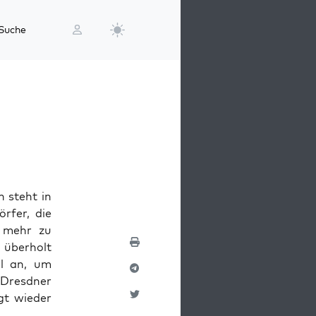
Suche
 steht in
rfer, die
s mehr zu
 überholt
al an, um
 Dresdner
gt wieder