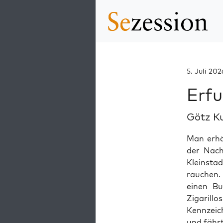
5. Juli 202
Erfu
Götz K
Man erhäl
der Nach
Kleinsta
rauchen.
einen Bu
Zigarill
Kennzeic
und fährt