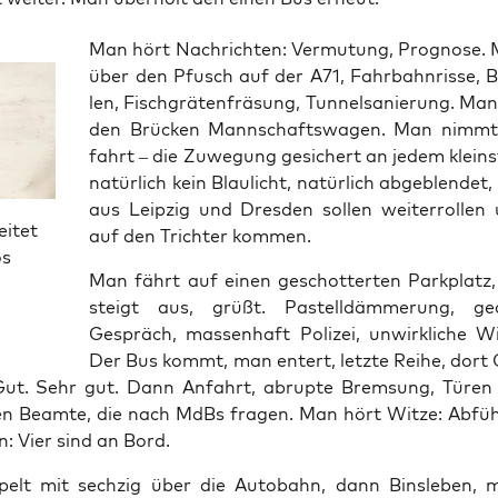
Man hört Nach­rich­ten: Ver­mu­tung, Pro­gno­se.
über den Pfusch auf der A71, Fahr­bahn­ris­se, 
len, Fisch­grä­ten­frä­sung, Tun­nel­sa­nie­rung. Ma
den Brü­cken Mann­schafts­wa­gen. Man nimmt
fahrt – die Zuwe­gung gesi­chert an jedem kleins­
natür­lich kein Blau­licht, natür­lich abge­blen­det,
aus Leip­zig und Dres­den sol­len wei­ter­rol­len
eitet
auf den Trich­ter kommen.
os
Man fährt auf einen geschot­ter­ten Park­platz, 
steigt aus, grüßt. Pas­tell­däm­me­rung, ge
Gespräch, mas­sen­haft Poli­zei, unwirk­li­che Wic
Der Bus kommt, man entert, letz­te Rei­he, dort 
Gut. Sehr gut. Dann Anfahrt, abrup­te Brem­sung, Türen 
en Beam­te, die nach MdBs fra­gen. Man hört Wit­ze: Abfü
: Vier sind an Bord.
elt mit sech­zig über die Auto­bahn, dann Bins­le­ben, 