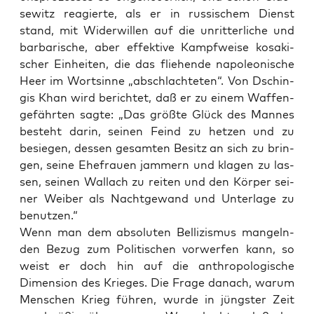
se­witz reagier­te, als er in rus­si­schem Dienst
stand, mit Wider­wil­len auf die unrit­ter­li­che und
bar­ba­ri­sche, aber effek­ti­ve Kampf­wei­se kosa­ki­
scher Ein­hei­ten, die das flie­hen­de napo­leo­ni­sche
Heer im Wort­sin­ne „abschlach­te­ten“. Von Dschin­
gis Khan wird berich­tet, daß er zu einem Waf­fen­
ge­fähr­ten sag­te: „Das größ­te Glück des Man­nes
besteht dar­in, sei­nen Feind zu het­zen und zu
besie­gen, des­sen gesam­ten Besitz an sich zu brin­
gen, sei­ne Ehe­frau­en jam­mern und kla­gen zu las­
sen, sei­nen Wal­lach zu rei­ten und den Kör­per sei­
ner Wei­ber als Nacht­ge­wand und Unter­la­ge zu
benutzen.“
Wenn man dem abso­lu­ten Bel­li­zis­mus man­geln­
den Bezug zum Poli­ti­schen vor­wer­fen kann, so
weist er doch hin auf die anthro­po­lo­gi­sche
Dimen­si­on des Krie­ges. Die Fra­ge danach, war­um
Men­schen Krieg füh­ren, wur­de in jüngs­ter Zeit