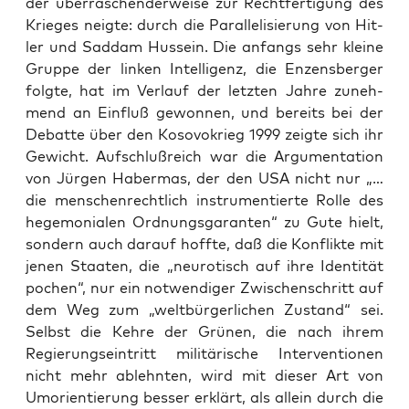
der über­ra­schen­der­wei­se zur Recht­fer­ti­gung des
Krie­ges neig­te: durch die Par­al­le­li­sie­rung von Hit­
ler und Sad­dam Hus­sein. Die anfangs sehr klei­ne
Grup­pe der lin­ken Intel­li­genz, die Enzens­ber­ger
folg­te, hat im Ver­lauf der letz­ten Jah­re zuneh­
mend an Ein­fluß gewon­nen, und bereits bei der
Debat­te über den Koso­vo­krieg 1999 zeig­te sich ihr
Gewicht. Auf­schluß­reich war die Argu­men­ta­ti­on
von Jür­gen Haber­mas, der den USA nicht nur „…
die men­schen­recht­lich instru­men­tier­te Rol­le des
hege­mo­nia­len Ord­nungs­ga­ran­ten“ zu Gute hielt,
son­dern auch dar­auf hoff­te, daß die Kon­flik­te mit
jenen Staa­ten, die „neu­ro­tisch auf ihre Iden­ti­tät
pochen“, nur ein not­wen­di­ger Zwi­schen­schritt auf
dem Weg zum „welt­bür­ger­li­chen Zustand“ sei.
Selbst die Keh­re der Grü­nen, die nach ihrem
Regie­rungs­ein­tritt mili­tä­ri­sche Inter­ven­tio­nen
nicht mehr ablehn­ten, wird mit die­ser Art von
Umori­en­tie­rung bes­ser erklärt, als allein durch die