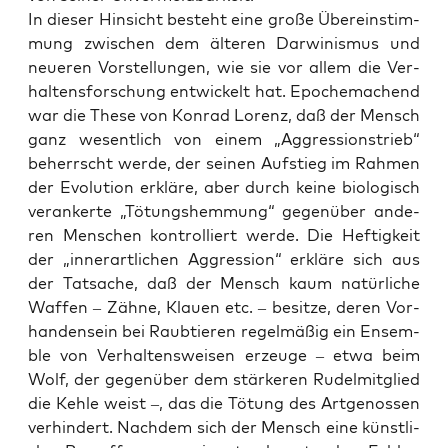
In die­ser Hin­sicht besteht eine gro­ße Über­ein­stim­
mung zwi­schen dem älte­ren Dar­wi­nis­mus und
neue­ren Vor­stel­lun­gen, wie sie vor allem die Ver­
hal­tens­for­schung ent­wi­ckelt hat. Epo­che­ma­chend
war die The­se von Kon­rad Lorenz, daß der Mensch
ganz wesent­lich von einem „Aggres­si­ons­trieb“
beherrscht wer­de, der sei­nen Auf­stieg im Rah­men
der Evo­lu­ti­on erklä­re, aber durch kei­ne bio­lo­gisch
ver­an­ker­te „Tötungs­hem­mung“ gegen­über ande­
ren Men­schen kon­trol­liert wer­de. Die Hef­tig­keit
der „inner­art­li­chen Aggres­si­on“ erklä­re sich aus
der Tat­sa­che, daß der Mensch kaum natür­li­che
Waf­fen – Zäh­ne, Klau­en etc. – besit­ze, deren Vor­
han­den­sein bei Raub­tie­ren regel­mä­ßig ein Ensem­
ble von Ver­hal­tens­wei­sen erzeu­ge – etwa beim
Wolf, der gegen­über dem stär­ke­ren Rudel­mit­glied
die Keh­le weist –, das die Tötung des Art­ge­nos­sen
ver­hin­dert. Nach­dem sich der Mensch eine künst­li­