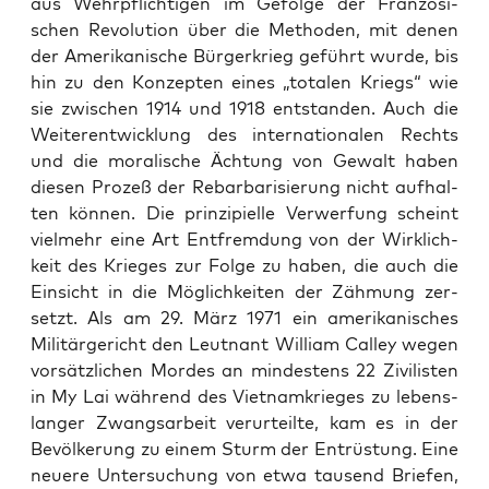
aus Wehr­pflich­ti­gen im Gefol­ge der Fran­zö­si­
schen Revo­lu­ti­on über die Metho­den, mit denen
der Ame­ri­ka­ni­sche Bür­ger­krieg geführt wur­de, bis
hin zu den Kon­zep­ten eines „tota­len Kriegs“ wie
sie zwi­schen 1914 und 1918 ent­stan­den. Auch die
Wei­ter­ent­wick­lung des inter­na­tio­na­len Rechts
und die mora­li­sche Äch­tung von Gewalt haben
die­sen Pro­zeß der Rebar­ba­ri­sie­rung nicht auf­hal­
ten kön­nen. Die prin­zi­pi­el­le Ver­wer­fung scheint
viel­mehr eine Art Ent­frem­dung von der Wirk­lich­
keit des Krie­ges zur Fol­ge zu haben, die auch die
Ein­sicht in die Mög­lich­kei­ten der Zäh­mung zer­
setzt. Als am 29. März 1971 ein ame­ri­ka­ni­sches
Mili­tär­ge­richt den Leut­nant Wil­liam Cal­ley wegen
vor­sätz­li­chen Mor­des an min­des­tens 22 Zivi­lis­ten
in My Lai wäh­rend des Viet­nam­krie­ges zu lebens­
lan­ger Zwangs­ar­beit ver­ur­teil­te, kam es in der
Bevöl­ke­rung zu einem Sturm der Ent­rüs­tung. Eine
neue­re Unter­su­chung von etwa tau­send Brie­fen,