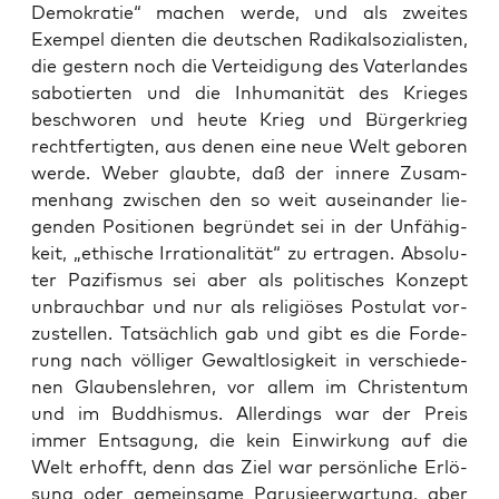
Demo­kra­tie“ machen wer­de, und als zwei­tes
Exem­pel dien­ten die deut­schen Radi­kal­so­zia­lis­ten,
die ges­tern noch die Ver­tei­di­gung des Vater­lan­des
sabo­tier­ten und die Inhu­ma­ni­tät des Krie­ges
beschwo­ren und heu­te Krieg und Bür­ger­krieg
recht­fer­tig­ten, aus denen eine neue Welt gebo­ren
wer­de. Weber glaub­te, daß der inne­re Zusam­
men­hang zwi­schen den so weit aus­ein­an­der lie­
gen­den Posi­tio­nen begrün­det sei in der Unfä­hig­
keit, „ethi­sche Irra­tio­na­li­tät“ zu ertra­gen. Abso­lu­
ter Pazi­fis­mus sei aber als poli­ti­sches Kon­zept
unbrauch­bar und nur als reli­giö­ses Pos­tu­lat vor­
zu­stel­len. Tat­säch­lich gab und gibt es die For­de­
rung nach völ­li­ger Gewalt­lo­sig­keit in ver­schie­de­
nen Glau­bens­leh­ren, vor allem im Chris­ten­tum
und im Bud­dhis­mus. Aller­dings war der Preis
immer Ent­sa­gung, die kein Ein­wir­kung auf die
Welt erhofft, denn das Ziel war per­sön­li­che Erlö­
sung oder gemein­sa­me Paru­sie­er­war­tung, aber