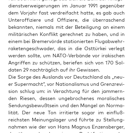
dienst­ver­wei­ge­run­gen im Janu­ar 1991 gegen­über
dem Vor­jahr fast ver­drei­facht hat­te, es gab auch
Unter­of­fi­zie­re und Offi­zie­re, die über­ra­schend
bekann­ten, nie­mals mit der Betei­li­gung an einem
mili­tä­ri­schen Kon­flikt gerech­net zu haben, und in
einem bei Bre­mer­vör­de sta­tio­nier­ten Flug­ab­wehr­
ra­ke­ten­ge­schwa­der, das in die Ost­tür­kei ver­legt
wer­den soll­te, um NATO-Ver­bän­de vor ira­ki­schen
Angrif­fen zu schüt­zen, berie­fen sich von 170 Sol­
da­ten 29 nach­träg­lich auf ihr Gewissen.
Die Sor­ge des Aus­lands vor Deutsch­land als „neu­
er Super­macht“, vor Natio­na­lis­mus und Grenz­re­vi­
si­on schlug um: in Ver­ach­tung für den jam­mern­
den Rie­sen, des­sen unge­bro­che­nes mora­li­sches
Sen­dungs­be­wußt­sein und den Man­gel an Nor­ma­
li­tät. Der neue Ton irri­tier­te sogar im ein­fluß­
reichs­ten Mei­nungs­la­ger und führ­te zu Stel­lung­
nah­men wie der von Hans Magnus Enzens­ber­ger,