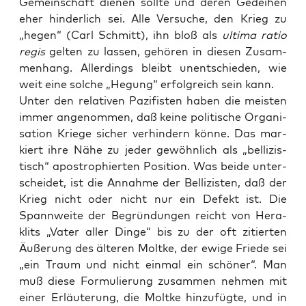
Gemein­schaft die­nen soll­te und deren Gedei­hen
eher hin­der­lich sei. Alle Ver­su­che, den Krieg zu
„hegen“ (Carl Schmitt), ihn bloß als
ulti­ma ratio
regis
gel­ten zu las­sen, gehö­ren in die­sen Zusam­
men­hang. Aller­dings bleibt unent­schie­den, wie
weit eine sol­che „Hegung“ erfolg­reich sein kann.
Unter den rela­ti­ven Pazi­fis­ten haben die meis­ten
immer ange­nom­men, daß kei­ne poli­ti­sche Orga­ni­
sa­ti­on Krie­ge sicher ver­hin­dern kön­ne. Das mar­
kiert ihre Nähe zu jeder gewöhn­lich als „bel­li­zis­
tisch“ apo­stro­phier­ten Posi­ti­on. Was bei­de unter­
schei­det, ist die Annah­me der Bel­li­zis­ten, daß der
Krieg nicht oder nicht nur ein Defekt ist. Die
Spann­wei­te der Begrün­dun­gen reicht von Hera­
klits „Vater aller Din­ge“ bis zu der oft zitier­ten
Äuße­rung des älte­ren Molt­ke, der ewi­ge Frie­de sei
„ein Traum und nicht ein­mal ein schö­ner“. Man
muß die­se For­mu­lie­rung zusam­men neh­men mit
einer Erläu­te­rung, die Molt­ke hin­zu­füg­te, und in