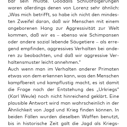
bar sein muß­te. Goo­dalls Schluß­fol­ge­run­gen
waren aller­dings denen von Lorenz sehr ähn­lich:
„Was mich betrifft, so habe ich nicht den min­des­
ten Zwei­fel dar­an, daß wir Men­schen mit einem
ange­bo­re­nen Hang zur Aggres­si­vi­tät zur Welt
kom­men, daß wir es – eben­so wie Schim­pan­sen
oder ande­re sozi­al leben­de Säu­ge­tie­re – als erre­
gend emp­fin­den, aggres­si­ves Ver­hal­ten bei ande­
ren zu beob­ach­ten, und daß wir aggres­si­ve Ver­
hal­tens­mus­ter leicht annehmen.“
Auch wenn man im Ver­hal­ten ande­rer Pri­ma­ten
etwas von dem erken­nen kann, was den Men­schen
kampf­be­reit und kampf­lus­tig macht, es ist damit
die Fra­ge nach der Ent­ste­hung des „Urkriegs“
(Karl Weu­le) noch nicht hin­rei­chend geklärt. Eine
plau­si­ble Ant­wort wird man wahr­schein­lich in der
Ähn­lich­keit von Jagd und Krieg fin­den kön­nen. In
bei­den Fäl­len wur­den die­sel­ben Waf­fen benutzt,
bis in his­to­ri­sche Zeit galt die Jagd als Kriegs­