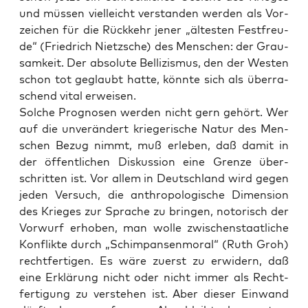
und müs­sen viel­leicht ver­stan­den wer­den als Vor­
zei­chen für die Rück­kehr jener „ältes­ten Fest­freu­
de“ (Fried­rich Nietz­sche) des Men­schen: der Grau­
sam­keit. Der abso­lu­te Bel­li­zis­mus, den der Wes­ten
schon tot geglaubt hat­te, könn­te sich als über­ra­
schend vital erweisen.
Sol­che Pro­gno­sen wer­den nicht gern gehört. Wer
auf die unver­än­dert krie­ge­ri­sche Natur des Men­
schen Bezug nimmt, muß erle­ben, daß damit in
der öffent­li­chen Dis­kus­si­on eine Gren­ze über­
schrit­ten ist. Vor allem in Deutsch­land wird gegen
jeden Ver­such, die anthro­po­lo­gi­sche Dimen­si­on
des Krie­ges zur Spra­che zu brin­gen, noto­risch der
Vor­wurf erho­ben, man wol­le zwi­schen­staat­li­che
Kon­flik­te durch „Schim­pan­sen­mo­ral“ (Ruth Groh)
recht­fer­ti­gen. Es wäre zuerst zu erwi­dern, daß
eine Erklä­rung nicht oder nicht immer als Recht­
fer­ti­gung zu ver­ste­hen ist. Aber die­ser Ein­wand