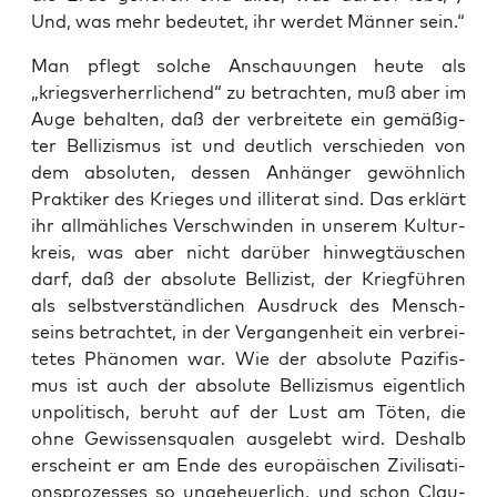
Und, was mehr bedeu­tet, ihr wer­det Män­ner sein.“
Man pflegt sol­che Anschau­un­gen heu­te als
„kriegs­ver­herr­li­chend“ zu betrach­ten, muß aber im
Auge behal­ten, daß der ver­brei­te­te ein gemä­ßig­
ter Bel­li­zis­mus ist und deut­lich ver­schie­den von
dem abso­lu­ten, des­sen Anhän­ger gewöhn­lich
Prak­ti­ker des Krie­ges und illi­te­rat sind. Das erklärt
ihr all­mäh­li­ches Ver­schwin­den in unse­rem Kul­tur­
kreis, was aber nicht dar­über hin­weg­täu­schen
darf, daß der abso­lu­te Bel­li­zist, der Krieg­füh­ren
als selbst­ver­ständ­li­chen Aus­druck des Mensch­
seins betrach­tet, in der Ver­gan­gen­heit ein ver­brei­
te­tes Phä­no­men war. Wie der abso­lu­te Pazi­fis­
mus ist auch der abso­lu­te Bel­li­zis­mus eigent­lich
unpo­li­tisch, beruht auf der Lust am Töten, die
ohne Gewis­sens­qua­len aus­ge­lebt wird. Des­halb
erscheint er am Ende des euro­päi­schen Zivi­li­sa­ti­
ons­pro­zes­ses so unge­heu­er­lich, und schon Clau­