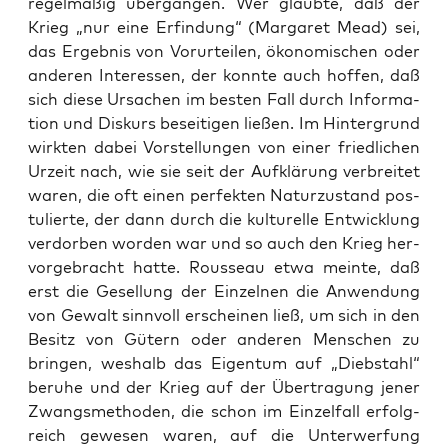
regel­mä­ßig über­gan­gen. Wer glaub­te, daß der
Krieg „nur eine Erfin­dung“ (Mar­ga­ret Mead) sei,
das Ergeb­nis von Vor­ur­tei­len, öko­no­mi­schen oder
ande­ren Inter­es­sen, der konn­te auch hof­fen, daß
sich die­se Ursa­chen im bes­ten Fall durch Infor­ma­
ti­on und Dis­kurs besei­ti­gen lie­ßen. Im Hin­ter­grund
wirk­ten dabei Vor­stel­lun­gen von einer fried­li­chen
Urzeit nach, wie sie seit der Auf­klä­rung ver­brei­tet
waren, die oft einen per­fek­ten Natur­zu­stand pos­
tu­lier­te, der dann durch die kul­tu­rel­le Ent­wick­lung
ver­dor­ben wor­den war und so auch den Krieg her­
vor­ge­bracht hat­te. Rous­se­au etwa mein­te, daß
erst die Gesel­lung der Ein­zel­nen die Anwen­dung
von Gewalt sinn­voll erschei­nen ließ, um sich in den
Besitz von Gütern oder ande­ren Men­schen zu
brin­gen, wes­halb das Eigen­tum auf „Dieb­stahl“
beru­he und der Krieg auf der Über­tra­gung jener
Zwangs­me­tho­den, die schon im Ein­zel­fall erfolg­
reich gewe­sen waren, auf die Unter­wer­fung