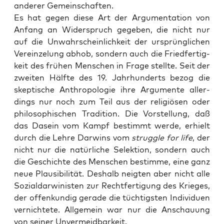
ande­rer Gemeinschaften.
Es hat gegen die­se Art der Argu­men­ta­ti­on von
Anfang an Wider­spruch gege­ben, die nicht nur
auf die Unwahr­schein­lich­keit der ursprüng­li­chen
Ver­ein­ze­lung abhob, son­dern auch die Fried­fer­tig­
keit des frü­hen Men­schen in Fra­ge stell­te. Seit der
zwei­ten Hälf­te des 19. Jahr­hun­derts bezog die
skep­ti­sche Anthro­po­lo­gie ihre Argu­men­te aller­
dings nur noch zum Teil aus der reli­giö­sen oder
phi­lo­so­phi­schen Tra­di­ti­on. Die Vor­stel­lung, daß
das Dasein vom Kampf bestimmt wer­de, erhielt
durch die Leh­re Dar­wins vom
strugg­le for life
, der
nicht nur die natür­li­che Selek­ti­on, son­dern auch
die Geschich­te des Men­schen bestim­me, eine ganz
neue Plau­si­bi­li­tät. Des­halb neig­ten aber nicht alle
Sozi­al­dar­wi­nis­ten zur Recht­fer­ti­gung des Krie­ges,
der offen­kun­dig gera­de die tüch­tigs­ten Indi­vi­du­en
ver­nich­te­te. All­ge­mein war nur die Anschau­ung
von sei­ner Unvermeidbarkeit.