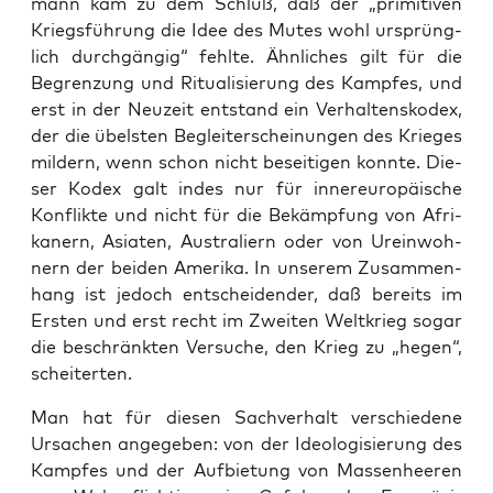
mann kam zu dem Schluß, daß der „pri­mi­ti­ven
Kriegs­füh­rung die Idee des Mutes wohl ursprüng­
lich durch­gän­gig“ fehl­te. Ähn­li­ches gilt für die
Begren­zung und Ritua­li­sie­rung des Kamp­fes, und
erst in der Neu­zeit ent­stand ein Ver­hal­tens­ko­dex,
der die übels­ten Begleit­erschei­nun­gen des Krie­ges
mil­dern, wenn schon nicht besei­ti­gen konn­te. Die­
ser Kodex galt indes nur für inner­eu­ro­päi­sche
Kon­flik­te und nicht für die Bekämp­fung von Afri­
ka­nern, Asia­ten, Aus­tra­li­ern oder von Urein­woh­
nern der bei­den Ame­ri­ka. In unse­rem Zusam­men­
hang ist jedoch ent­schei­den­der, daß bereits im
Ers­ten und erst recht im Zwei­ten Welt­krieg sogar
die beschränk­ten Ver­su­che, den Krieg zu „hegen“,
scheiterten.
Man hat für die­sen Sach­ver­halt ver­schie­de­ne
Ursa­chen ange­ge­ben: von der Ideo­lo­gi­sie­rung des
Kamp­fes und der Auf­bie­tung von Mas­sen­hee­ren