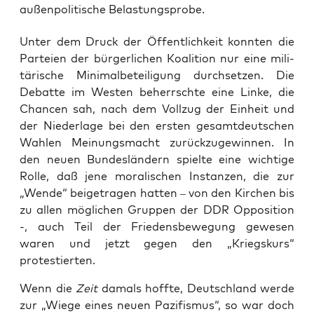
außenpolitische Belastungsprobe.
Unter dem Druck der Öffent­lich­keit konn­ten die
Par­tei­en der bür­ger­li­chen Koali­ti­on nur eine mili­
tä­ri­sche Mini­mal­be­tei­li­gung durch­set­zen. Die
Debat­te im Wes­ten beherrsch­te eine Lin­ke, die
Chan­cen sah, nach dem Voll­zug der Ein­heit und
der Nie­der­la­ge bei den ers­ten gesamt­deut­schen
Wah­len Mei­nungs­macht zurück­zu­ge­win­nen. In
den neu­en Bun­des­län­dern spiel­te eine wich­ti­ge
Rol­le, daß jene mora­li­schen Instan­zen, die zur
„Wen­de“ bei­getra­gen hat­ten – von den Kir­chen bis
zu allen mög­li­chen Grup­pen der DDR Oppo­si­ti­on
-, auch Teil der Frie­dens­be­we­gung gewe­sen
waren und jetzt gegen den „Kriegs­kurs“
protestierten.
Wenn die
Zeit
damals hoff­te, Deutsch­land wer­de
zur „Wie­ge eines neu­en Pazi­fis­mus“, so war doch