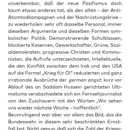
unver­kenn­bar, daß der neue Pazi­fis­mus doch
kaum etwas ande­res tat, als den alten – der Anti-
Atom­tod­kam­pa­gnen und der Nach­rüs­tungs­kri­se –
zu wie­der­ho­len: sehr oft das­sel­be Per­so­nal, immer
die­sel­ben Argu­men­te und die­sel­ben For­men sym­
bo­li­scher Poli­tik. Demons­trie­ren­de Schul­klas­sen,
blo­ckier­te Kaser­nen, Gewerk­schaf­ter, Grü­ne, Sozi­
al­de­mo­kra­ten, pro­gres­si­ve Chris­ten und Kom­mu­
nis­ten, die Auf­ru­fe unter­zeich­ne­ten, Intel­lek­tu­el­le,
die den Kon­flikt zwi­schen dem Irak und den USA
auf die For­mel „Krieg für Öl“ redu­zier­ten und ganz
irra­tio­na­le Aus­brü­che der
ger­man angst
: kurz vor
Ablauf des an Sad­dam Hus­sein gerich­te­ten Ulti­
ma­tums ver­ab­schie­de­te sich ein Fern­seh­jour­na­list
von den Zuschau­ern mit den Wor­ten „Wir sehen
uns wie­der nächs­te Woche – hoffentlich“.
Beun­ru­hi­gend war aber vor allem das Bild, das die
Bun­des­wehr in die­sem sehr beschränk­ten Ernst­
fall bot. Nicht genug, daß sich die Zahl der Kriegs­