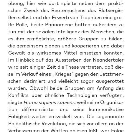
übung, hier wie dort spiel­te neben dem prak­ti­
schen Zweck des Beu­te­ma­chens das Blut­ver­gie­
ßen selbst und der Erwerb von Tro­phä­en eine gro­
ße Rol­le, bei­de Phä­no­me­ne hat­ten außer­dem zu
tun mit der sozia­len Intel­li­genz des Men­schen, die
es ihm ermög­lich­te, grö­ße­re Grup­pen zu bil­den,
die gemein­sam pla­nen und koope­rie­ren und dabei
Gewalt als wirk­sa­mes Mit­tel ein­set­zen konn­ten.
Im Hin­blick auf das Aus­ster­ben der Nean­der­ta­ler
wird seit eini­ger Zeit die The­se ver­tre­ten, daß die­
se im Ver­lauf eines „Krie­ges“ gegen den Jetzt­men­
schen dezi­miert und viel­leicht sogar aus­ge­rot­tet
wur­den. Obwohl bei­de Grup­pen am Anfang des
Kon­flikts über ähn­li­che Tech­no­lo­gien ver­füg­ten,
sieg­te
Homo sapi­ens sapi­ens
, weil sei­ne Orga­ni­sa­
ti­on dif­fe­ren­zier­ter und sei­ne kom­mu­ni­ka­ti­ve
Fähig­keit wei­ter ent­wi­ckelt war. Die soge­nann­te
Paläo­li­thi­sche Revo­lu­ti­on, die sich vor allem an der
Ver­bes­se­rung der Waf­fen able­sen läßt, war Fol­ge