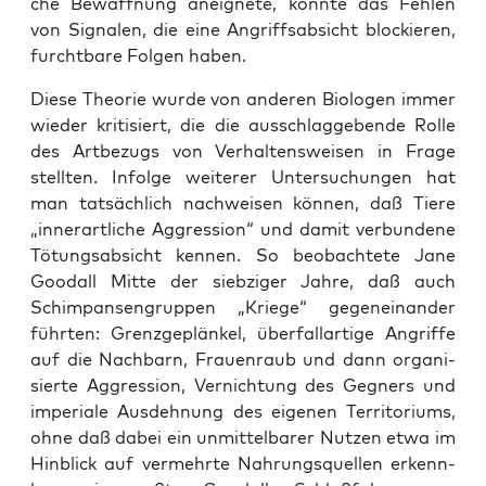
che Bewaff­nung aneig­ne­te, konn­te das Feh­len
von Signa­len, die eine Angriffs­ab­sicht blo­ckie­ren,
furcht­ba­re Fol­gen haben.
Die­se Theo­rie wur­de von ande­ren Bio­lo­gen immer
wie­der kri­ti­siert, die die aus­schlag­ge­ben­de Rol­le
des Art­be­zugs von Ver­hal­tens­wei­sen in Fra­ge
stell­ten. Infol­ge wei­te­rer Unter­su­chun­gen hat
man tat­säch­lich nach­wei­sen kön­nen, daß Tie­re
„inner­art­li­che Aggres­si­on“ und damit ver­bun­de­ne
Tötungs­ab­sicht ken­nen. So beob­ach­te­te Jane
Goo­dall Mit­te der sieb­zi­ger Jah­re, daß auch
Schim­pan­sen­grup­pen „Krie­ge“ gegen­ein­an­der
führ­ten: Grenz­ge­plän­kel, über­fall­ar­ti­ge Angrif­fe
auf die Nach­barn, Frau­en­raub und dann orga­ni­
sier­te Aggres­si­on, Ver­nich­tung des Geg­ners und
impe­ria­le Aus­deh­nung des eige­nen Ter­ri­to­ri­ums,
ohne daß dabei ein unmit­tel­ba­rer Nut­zen etwa im
Hin­blick auf ver­mehr­te Nah­rungs­quel­len erkenn­