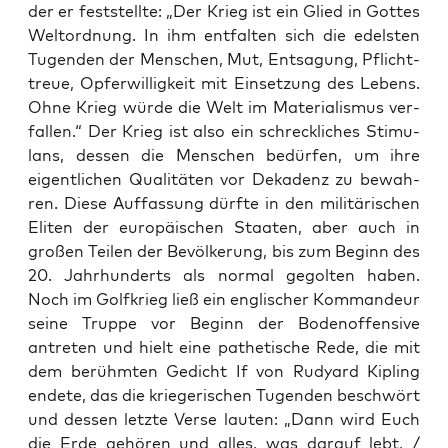
der er fest­stell­te: „Der Krieg ist ein Glied in Got­tes
Welt­ord­nung. In ihm ent­fal­ten sich die edels­ten
Tugen­den der Men­schen, Mut, Ent­sa­gung, Pflicht­
treue, Opfer­wil­lig­keit mit Ein­set­zung des Lebens.
Ohne Krieg wür­de die Welt im Mate­ria­lis­mus ver­
fal­len.“ Der Krieg ist also ein schreck­li­ches Sti­mu­
lans, des­sen die Men­schen bedür­fen, um ihre
eigent­li­chen Qua­li­tä­ten vor Deka­denz zu bewah­
ren. Die­se Auf­fas­sung dürf­te in den mili­tä­ri­schen
Eli­ten der euro­päi­schen Staa­ten, aber auch in
gro­ßen Tei­len der Bevöl­ke­rung, bis zum Beginn des
20. Jahr­hun­derts als nor­mal gegol­ten haben.
Noch im Golf­krieg ließ ein eng­li­scher Kom­man­deur
sei­ne Trup­pe vor Beginn der Boden­of­fen­si­ve
antre­ten und hielt eine pathe­ti­sche Rede, die mit
dem berühm­ten Gedicht If von Rudyard Kipling
ende­te, das die krie­ge­ri­schen Tugen­den beschwört
und des­sen letz­te Ver­se lau­ten: „Dann wird Euch
die Erde gehö­ren und alles, was dar­auf lebt, /