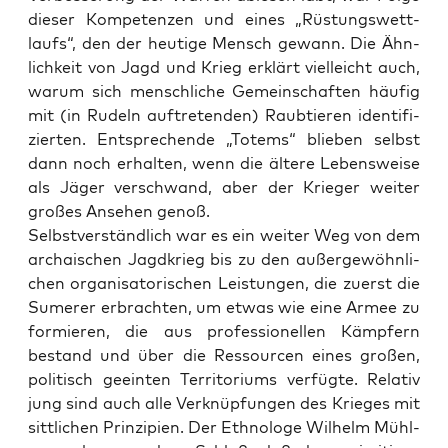
die­ser Kom­pe­ten­zen und eines „Rüs­tungs­wett­
laufs“, den der heu­ti­ge Mensch gewann. Die Ähn­
lich­keit von Jagd und Krieg erklärt viel­leicht auch,
war­um sich mensch­li­che Gemein­schaf­ten häu­fig
mit (in Rudeln auf­tre­ten­den) Raub­tie­ren iden­ti­fi­
zier­ten. Ent­spre­chen­de „Totems“ blie­ben selbst
dann noch erhal­ten, wenn die älte­re Lebens­wei­se
als Jäger ver­schwand, aber der Krie­ger wei­ter
gro­ßes Anse­hen genoß.
Selbst­ver­ständ­lich war es ein wei­ter Weg von dem
archai­schen Jagd­krieg bis zu den außer­ge­wöhn­li­
chen orga­ni­sa­to­ri­schen Leis­tun­gen, die zuerst die
Sume­rer erbrach­ten, um etwas wie eine Armee zu
for­mie­ren, die aus pro­fes­sio­nel­len Kämp­fern
bestand und über die Res­sour­cen eines gro­ßen,
poli­tisch geein­ten Ter­ri­to­ri­ums ver­füg­te. Rela­tiv
jung sind auch alle Ver­knüp­fun­gen des Krie­ges mit
sitt­li­chen Prin­zi­pi­en. Der Eth­no­lo­ge Wil­helm Mühl­