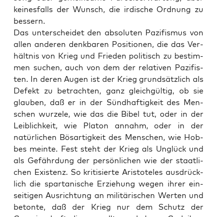
kei­nes­falls der Wunsch, die irdi­sche Ord­nung zu
bessern.
Das unter­schei­det den abso­lu­ten Pazi­fis­mus von
allen ande­ren denk­ba­ren Posi­tio­nen, die das Ver­
hält­nis von Krieg und Frie­den poli­tisch zu bestim­
men suchen, auch von dem der rela­ti­ven Pazi­fis­
ten. In deren Augen ist der Krieg grund­sätz­lich als
Defekt zu betrach­ten, ganz gleich­gül­tig, ob sie
glau­ben, daß er in der Sünd­haf­tig­keit des Men­
schen wur­ze­le, wie das die Bibel tut, oder in der
Leib­lich­keit, wie Pla­ton annahm, oder in der
natür­li­chen Bös­ar­tig­keit des Men­schen, wie Hob­
bes mein­te. Fest steht der Krieg als Unglück und
als Gefähr­dung der per­sön­li­chen wie der staat­li­
chen Exis­tenz. So kri­ti­sier­te Aris­to­te­les aus­drück­
lich die spar­ta­ni­sche Erzie­hung wegen ihrer ein­
sei­ti­gen Aus­rich­tung an mili­tä­ri­schen Wer­ten und
beton­te, daß der Krieg nur dem Schutz der