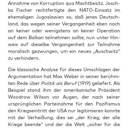
Annah­me von Kor­rup­ti­on qua Macht­be­sitz. Josch­
ka Fischer recht­fer­tig­te den NATO-Ein­satz im
ehe­ma­li­gen Jugo­sla­wi­en so, daß jenes Deutsch­
land, das wegen sei­ner Ver­gan­gen­heit eben noch
an kei­ner oder wenigs­tens an kei­ner Ope­ra­ti­on
auf dem Bal­kan teil­neh­men soll­te, nun unter Hin­
weis auf die­sel­be Ver­gan­gen­heit zur Teil­nah­me
mora­lisch gezwun­gen, um ein neu­es „Ausch­witz“
zu verhindern.
Die klas­si­sche Ana­ly­se für die­ses Umschla­gen der
Argu­men­ta­ti­on hat Max Weber in sei­ner berühm­
ten Rede über
Poli­tik als Beruf
(1919) gelie­fert. Als
Bei­spiel stand ihm der ame­ri­ka­ni­sche Prä­si­dent
Wood­row Wil­son vor Augen, der nach sei­ner
ursprüng­li­chen Par­tei­nah­me für den Pazi­fis­mus
den Kriegs­ein­tritt der USA nur legi­ti­mie­ren konn­te
mit der Ver­hei­ßung, dies sei „der Krieg, der alle
Krie­ge been­de“ und der die Welt „sicher für die