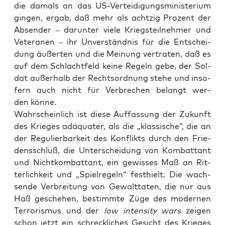
die damals an das US-Ver­tei­di­gungs­mi­nis­te­ri­um
gin­gen, ergab, daß mehr als acht­zig Pro­zent der
Absen­der – dar­un­ter vie­le Kriegs­teil­neh­mer und
Vete­ra­nen – ihr Unver­ständ­nis für die Ent­schei­
dung äußer­ten und die Mei­nung ver­tra­ten, daß es
auf dem Schlacht­feld kei­ne Regeln gebe, der Sol­
dat außer­halb der Rechts­ord­nung ste­he und inso­
fern auch nicht für Ver­bre­chen belangt wer­
den könne.
Wahr­schein­lich ist die­se Auf­fas­sung der Zukunft
des Krie­ges adäqua­ter, als die „klas­si­sche“, die an
der Regu­lier­bar­keit des Kon­flikts durch den Frie­
dens­schluß, die Unter­schei­dung von Kom­bat­tant
und Nicht­kom­bat­tant, ein gewis­ses Maß an Rit­
ter­lich­keit und „Spiel­re­geln“ fest­hielt. Die wach­
sen­de Ver­brei­tung von Gewalt­ta­ten, die nur aus
Haß gesche­hen, bestimm­te Züge des moder­nen
Ter­ro­ris­mus und der
low inten­si­ty wars
zei­gen
schon jetzt ein schreck­li­ches Gesicht des Krie­ges