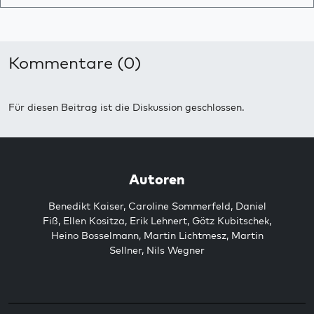
Kommentare (0)
Für diesen Beitrag ist die Diskussion geschlossen.
Autoren
Benedikt Kaiser
,
Caroline Sommerfeld
,
Daniel
Fiß
,
Ellen Kositza
,
Erik Lehnert
,
Götz Kubitschek
,
Heino Bosselmann
,
Martin Lichtmesz
,
Martin
Sellner
,
Nils Wegner