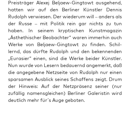
Preis­trä­ger Ale­xej Bel­jaew-Ging­towt aus­ge­hend,
hat­ten wir auf den Ber­li­ner Künst­ler Den­nis
Rudolph ver­wie­sen. Der wie­der­um will – anders als
der Rus­se – mit Poli­tik rein gar nichts zu tun
haben. In sei­nem kryp­ti­schen Kunst­ma­ga­zin
„Ästhe­thi­scher Beob­ach­ter“ waren immer­hin auch
Wer­ke von Bel­jaew-Ging­towt zu fin­den. Schil­
lernd, das dürf­te Rudolph und den beken­nen­den
„Eura­si­er“ einen, sind die Wer­ke bei­der Künst­ler.
Nun wur­de von Lesern bedau­ernd ange­merkt, daß
die ange­ge­be­ne Netz­sei­te von Rudolph nur einen
spar­sa­men Aus­blick sei­nes Schaf­fens zeigt. Drum
der Hin­weis: Auf der Netz­prä­senz sei­ner (nur
zufäl­lig namens­glei­chen) Ber­li­ner Gale­ris­tin wird
deut­lich mehr für´s Auge geboten.