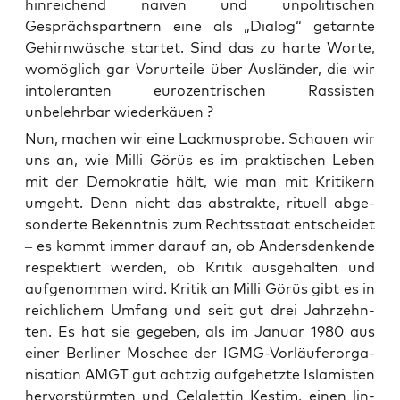
hinreichend naiven und unpolitischen
Gesprächspartnern eine als „Dialog“ getarnte
Gehirnwäsche startet. Sind das zu harte Worte,
womöglich gar Vorurteile über Ausländer, die wir
intoleranten eurozentrischen Rassisten
unbelehrbar wiederkäuen ?
Nun, machen wir eine Lack­mus­pro­be. Schau­en wir
uns an, wie Mil­li Görüs es im prak­ti­schen Leben
mit der Demo­kra­tie hält, wie man mit Kri­ti­kern
umgeht. Denn nicht das abs­trak­te, ritu­ell abge­
son­der­te Bekennt­nis zum Rechts­staat ent­schei­det
– es kommt immer dar­auf an, ob Anders­den­ken­de
respek­tiert wer­den, ob Kri­tik aus­ge­hal­ten und
auf­ge­nom­men wird. Kri­tik an Mil­li Görüs gibt es in
reich­li­chem Umfang und seit gut drei Jahr­zehn­
ten. Es hat sie gege­ben, als im Janu­ar 1980 aus
einer Ber­li­ner Moschee der IGMG-Vor­läu­fer­or­ga­
ni­sa­ti­on AMGT gut acht­zig auf­ge­hetz­te Isla­mis­ten
her­vor­stürm­ten und Celalet­tin Kestim, einen lin­