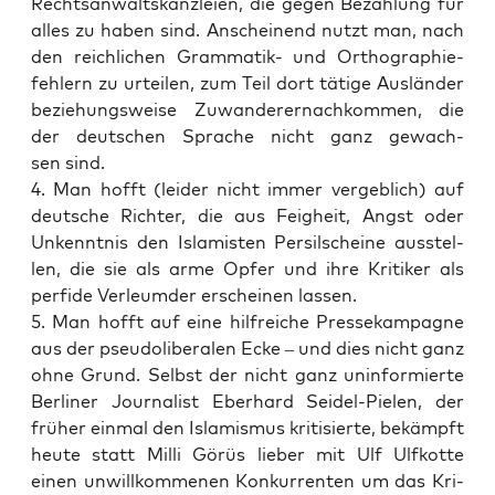
Rechts­an­walts­kanz­lei­en, die gegen Bezah­lung für
alles zu haben sind. Anschei­nend nutzt man, nach
den reich­li­chen Gram­ma­tik- und Ortho­gra­phie­
feh­lern zu urtei­len, zum Teil dort täti­ge Aus­län­der
bezie­hungs­wei­se Zuwan­der­er­nach­kom­men, die
der deut­schen Spra­che nicht ganz gewach­
sen sind.
4. Man hofft (lei­der nicht immer ver­geb­lich) auf
deut­sche Rich­ter, die aus Feig­heit, Angst oder
Unkennt­nis den Isla­mis­ten Per­sil­schei­ne aus­stel­
len, die sie als arme Opfer und ihre Kri­ti­ker als
per­fi­de Ver­leum­der erschei­nen lassen.
5. Man hofft auf eine hilf­rei­che Pres­se­kam­pa­gne
aus der pseu­do­li­be­ra­len Ecke – und dies nicht ganz
ohne Grund. Selbst der nicht ganz unin­for­mier­te
Ber­li­ner Jour­na­list Eber­hard Sei­del-Pie­len, der
frü­her ein­mal den Isla­mis­mus kri­ti­sier­te, bekämpft
heu­te statt Mil­li Görüs lie­ber mit Ulf Ulfkot­te
einen unwill­kom­me­nen Kon­kur­ren­ten um das Kri­