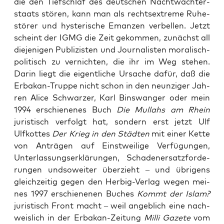
die den Tief­schlaf des deut­schen Nacht­wäch­ter­
staats stö­ren, kann man als rechts­extre­me Ruhe­
stö­rer und hys­te­ri­sche Eman­zen ver­bel­len. Jetzt
scheint der IGMG die Zeit gekom­men, zunächst all
die­je­ni­gen Publi­zis­ten und Jour­na­lis­ten mora­lisch-
poli­tisch zu ver­nich­ten, die ihr im Weg ste­hen.
Dar­in liegt die eigent­li­che Ursa­che dafür, daß die
Erbak­an-Trup­pe nicht schon in den neun­zi­ger Jah­
ren Ali­ce Schwar­zer, Karl Bins­wan­ger oder mein
1994 erschie­ne­nes Buch
Die Mul­lahs am Rhein
juris­tisch ver­folgt hat, son­dern erst jetzt Ulf
Ulfkot­tes
Der Krieg in den Städ­ten
mit einer Ket­te
von Anträ­gen auf Einst­wei­li­ge Ver­fü­gun­gen,
Unter­las­sungs­er­klä­run­gen, Scha­den­er­satz­for­de­
run­gen und­so­wei­ter über­zieht – und übri­gens
gleich­zei­tig gegen den Herbig-Ver­lag wegen mei­
nes 1997 erschie­ne­nen Buches
Kommt der Islam?
juris­tisch Front macht – weil angeb­lich eine nach­
weis­lich in der Erbak­an-Zei­tung
Mil­li Gaze­te
vom