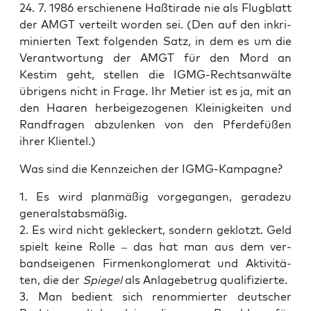
24. 7. 1986 erschie­ne­ne Haß­ti­ra­de nie als Flug­blatt
der AMGT ver­teilt wor­den sei. (Den auf den inkri­
mi­nier­ten Text fol­gen­den Satz, in dem es um die
Ver­ant­wor­tung der AMGT für den Mord an
Kestim geht, stel­len die IGMG-Rechts­an­wäl­te
übri­gens nicht in Fra­ge. Ihr Metier ist es ja, mit an
den Haa­ren her­bei­ge­zo­ge­nen Klei­nig­kei­ten und
Rand­fra­gen abzu­len­ken von den Pfer­de­fü­ßen
ihrer Klientel.)
Was sind die Kenn­zei­chen der IGMG-Kampagne?
1. Es wird plan­mä­ßig vor­ge­gan­gen, gera­de­zu
generalstabsmäßig.
2. Es wird nicht gekle­ckert, son­dern geklotzt. Geld
spielt kei­ne Rol­le – das hat man aus dem ver­
bands­ei­ge­nen Fir­men­kon­glo­me­rat und Akti­vi­tä­
ten, die der
Spie­gel
als Anla­ge­be­trug qualifizierte.
3. Man bedient sich renom­mier­ter deut­scher