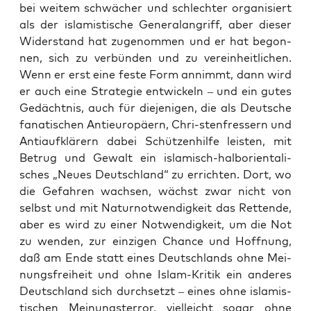
bei wei­tem schwä­cher und schlech­ter orga­ni­siert
als der isla­mis­ti­sche Gene­ral­an­griff, aber die­ser
Wider­stand hat zuge­nom­men und er hat begon­
nen, sich zu ver­bün­den und zu ver­ein­heit­li­chen.
Wenn er erst eine fes­te Form annimmt, dann wird
er auch eine Stra­te­gie ent­wi­ckeln – und ein gutes
Gedächt­nis, auch für die­je­ni­gen, die als Deut­sche
fana­ti­schen Anti­eu­ro­pä­ern, Chri-sten­fres­sern und
Anti­auf­klä­rern dabei Schüt­zen­hil­fe leis­ten, mit
Betrug und Gewalt ein isla­misch-halbo­ri­en­ta­li­
sches „Neu­es Deutsch­land“ zu errich­ten. Dort, wo
die Gefah­ren wach­sen, wächst zwar nicht von
selbst und mit Natur­not­wen­dig­keit das Ret­ten­de,
aber es wird zu einer Not­wen­dig­keit, um die Not
zu wen­den, zur ein­zi­gen Chan­ce und Hoff­nung,
daß am Ende statt eines Deutsch­lands ohne Mei­
nungs­frei­heit und ohne Islam-Kri­tik ein ande­res
Deutsch­land sich durch­setzt – eines ohne isla­mis­
ti­schen Mei­nungs­ter­ror, viel­leicht sogar ohne