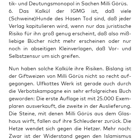
tik- und Deu­tungs­mo­no­pol in Sachen Mil­li Görüs.
6. Das Kal­kül der IGMG ist, daß vie­le
(Schweine)Hunde des Hasen Tod sind, daß jeder
Ver­lag kapi­tu­lie­ren wird, wenn nur das juris­ti­sche
Risi­ko für ihn groß genug erscheint, daß also miß­
li­e­bi­ge Bücher nicht mehr erschei­nen oder nur
noch in absei­ti­gen Klein­ver­la­gen, daß Vor- und
Selbst­zen­sur um sich greifen.
Nun haben sol­che Kal­kü­le ihre Risi­ken. Bis­lang ist
der Gift­wei­zen von Mil­li Görüs nicht so recht auf­
ge­gan­gen. Ulfkot­tes Werk ist gera­de auch durch
die Ver­bots­kam­pa­gne ein sehr erfolg­rei­ches Buch
gewor­den: Die ers­te Auf­la­ge ist mit 25.000 Exem­
pla­ren aus­ver­kauft, die zwei­te in der Aus­lie­fe­rung.
Die Stei­ne, mit denen Mil­li Görüs aus dem Glas­
haus wirft, fal­len auf ihre Schleu­de­rer zurück. Die
Het­ze wen­det sich gegen die Het­zer. Mehr noch:
Zwar ist der Wider­stand gegen den Isla­mis­mus