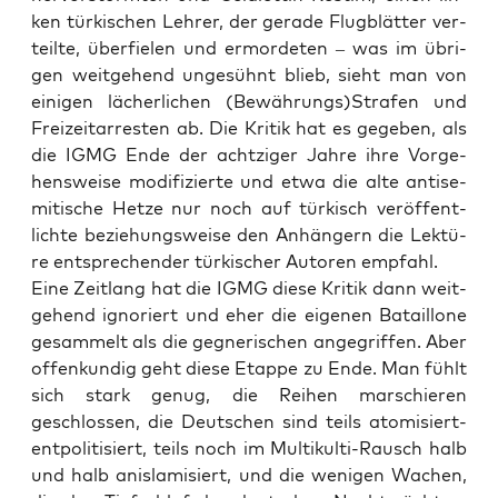
ken tür­ki­schen Leh­rer, der gera­de Flug­blät­ter ver­
teil­te, über­fie­len und ermor­de­ten – was im übri­
gen weit­ge­hend unge­sühnt blieb, sieht man von
eini­gen lächer­li­chen (Bewährungs)Strafen und
Frei­zeit­ar­res­ten ab. Die Kri­tik hat es gege­ben, als
die IGMG Ende der acht­zi­ger Jah­re ihre Vor­ge­
hens­wei­se modi­fi­zier­te und etwa die alte anti­se­
mi­ti­sche Het­ze nur noch auf tür­kisch ver­öf­fent­
lich­te bezie­hungs­wei­se den Anhän­gern die Lek­tü­
re ent­spre­chen­der tür­ki­scher Autoren empfahl.
Eine Zeit­lang hat die IGMG die­se Kri­tik dann weit­
ge­hend igno­riert und eher die eige­nen Batail­lo­ne
gesam­melt als die geg­ne­ri­schen ange­grif­fen. Aber
offen­kun­dig geht die­se Etap­pe zu Ende. Man fühlt
sich stark genug, die Rei­hen mar­schie­ren
geschlos­sen, die Deut­schen sind teils ato­mi­siert-
ent­po­li­ti­siert, teils noch im Mul­ti­kul­ti-Rausch halb
und halb anis­la­mi­siert, und die weni­gen Wachen,