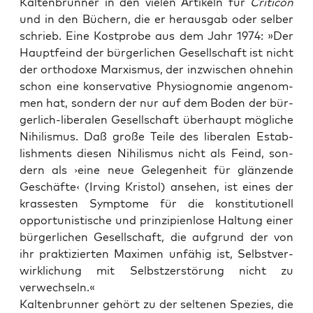
Kal­ten­brun­ner in den vie­len Arti­keln für
Cri­ticón
und in den Büchern, die er her­aus­gab oder sel­ber
schrieb. Eine Kost­pro­be aus dem Jahr 1974: »Der
Haupt­feind der bür­ger­li­chen Gesell­schaft ist nicht
der ortho­do­xe Mar­xis­mus, der inzwi­schen ohne­hin
schon eine kon­ser­va­ti­ve Phy­sio­gno­mie ange­nom­
men hat, son­dern der nur auf dem Boden der bür­
ger­lich-libe­ra­len Gesell­schaft über­haupt mög­li­che
Nihi­lis­mus. Daß gro­ße Tei­le des libe­ra­len Estab­
lish­ments die­sen Nihi­lis­mus nicht als Feind, son­
dern als ›eine neue Gele­gen­heit für glän­zen­de
Geschäf­te‹ (Irving Kris­tol) anse­hen, ist eines der
kras­ses­ten Sym­pto­me für die kon­sti­tu­tio­nell
oppor­tu­nis­ti­sche und prin­zi­pi­en­lo­se Hal­tung einer
bür­ger­li­chen Gesell­schaft, die auf­grund der von
ihr prak­ti­zier­ten Maxi­men unfä­hig ist, Selbst­ver­
wirk­li­chung mit Selbst­zer­stö­rung nicht zu
verwechseln.«
Kal­ten­brun­ner gehört zu der sel­te­nen Spe­zi­es, die