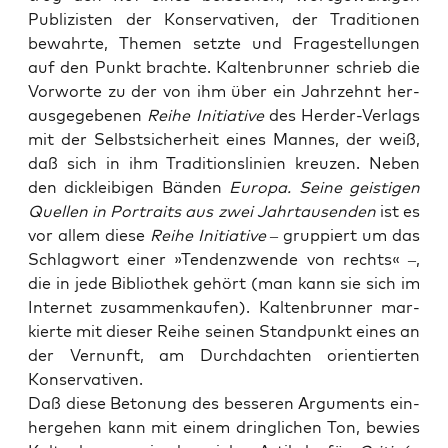
Publi­zis­ten der Kon­ser­va­ti­ven, der Tra­di­tio­nen
bewahr­te, The­men setz­te und Fra­ge­stel­lun­gen
auf den Punkt brach­te. Kal­ten­brun­ner schrieb die
Vor­wor­te zu der von ihm über ein Jahr­zehnt her­
aus­ge­ge­be­nen
Rei­he Initia­ti­ve
des Her­der-Ver­lags
mit der Selbst­si­cher­heit eines Man­nes, der weiß,
daß sich in ihm Tra­di­ti­ons­li­ni­en kreu­zen. Neben
den dick­lei­bi­gen Bän­den
Euro­pa. Sei­ne geis­ti­gen
Quel­len in Por­traits aus zwei Jahr­tau­sen­den
ist es
vor allem die­se
Rei­he Initia­ti­ve
– grup­piert um das
Schlag­wort einer »Ten­denz­wen­de von rechts« –,
die in jede Biblio­thek gehört (man kann sie sich im
Inter­net zusam­men­kau­fen). Kal­ten­brun­ner mar­
kier­te mit die­ser Rei­he sei­nen Stand­punkt eines an
der Ver­nunft, am Durch­dach­ten ori­en­tier­ten
Konservativen.
Daß die­se Beto­nung des bes­se­ren Argu­ments ein­
her­ge­hen kann mit einem dring­li­chen Ton, bewies