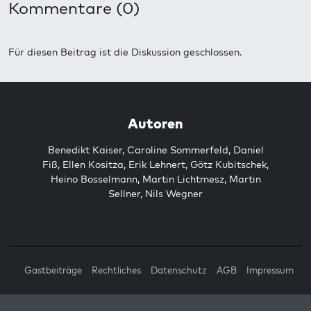
Kommentare (0)
Für diesen Beitrag ist die Diskussion geschlossen.
Autoren
Benedikt Kaiser
,
Caroline Sommerfeld
,
Daniel
Fiß
,
Ellen Kositza
,
Erik Lehnert
,
Götz Kubitschek
,
Heino Bosselmann
,
Martin Lichtmesz
,
Martin
Sellner
,
Nils Wegner
Gastbeiträge
Rechtliches
Datenschutz
AGB
Impressum