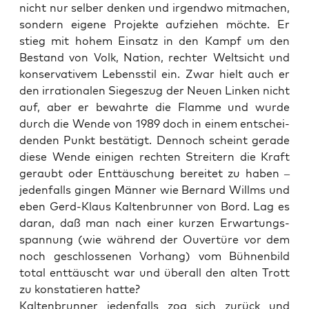
nicht nur sel­ber den­ken und irgend­wo mit­ma­chen,
son­dern eige­ne Pro­jek­te auf­zie­hen möch­te. Er
stieg mit hohem Ein­satz in den Kampf um den
Bestand von Volk, Nati­on, rech­ter Welt­sicht und
kon­ser­va­ti­vem Lebens­stil ein. Zwar hielt auch er
den irra­tio­na­len Sie­ges­zug der Neu­en Lin­ken nicht
auf, aber er bewahr­te die Flam­me und wur­de
durch die Wen­de von 1989 doch in einem ent­schei­
den­den Punkt bestä­tigt. Den­noch scheint gera­de
die­se Wen­de eini­gen rech­ten Strei­tern die Kraft
geraubt oder Ent­täu­schung berei­tet zu haben –
jeden­falls gin­gen Män­ner wie Ber­nard Will­ms und
eben Gerd-Klaus Kal­ten­brun­ner von Bord. Lag es
dar­an, daß man nach einer kur­zen Erwar­tungs­
span­nung (wie wäh­rend der Ouver­tü­re vor dem
noch geschlos­se­nen Vor­hang) vom Büh­nen­bild
total ent­täuscht war und über­all den alten Trott
zu kon­sta­tie­ren hatte?
Kal­ten­brun­ner jeden­falls zog sich zurück und