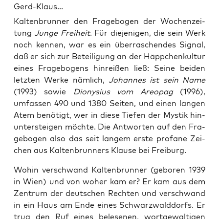
Gerd-Klaus...
Kal­ten­brun­ner den Fra­ge­bo­gen der Wochen­zei­
tung
Jun­ge Frei­heit
. Für die­je­ni­gen, die sein Werk
noch ken­nen, war es ein über­ra­schen­des Signal,
daß er sich zur Betei­li­gung an der Häpp­chen­kul­tur
eines Fra­ge­bo­gens hin­rei­ßen ließ: Sei­ne bei­den
letz­ten Wer­ke näm­lich,
Johan­nes ist sein Name
(1993) sowie
Dio­ny­si­us vom Areo­pag
(1996),
umfas­sen 490 und 1380 Sei­ten, und einen lan­gen
Atem benö­tigt, wer in die­se Tie­fen der Mys­tik hin­
un­ter­stei­gen möch­te. Die Ant­wor­ten auf den Fra­
ge­bo­gen also das seit lan­gem ers­te pro­fa­ne Zei­
chen aus Kal­ten­brun­ners Klau­se bei Freiburg.
Wohin ver­schwand Kal­ten­brun­ner (gebo­ren 1939
in Wien) und von woher kam er? Er kam aus dem
Zen­trum der deut­schen Rech­ten und ver­schwand
in ein Haus am Ende eines Schwarz­wald­dorfs. Er
trug den Ruf eines bele­se­nen, wort­ge­wal­ti­gen