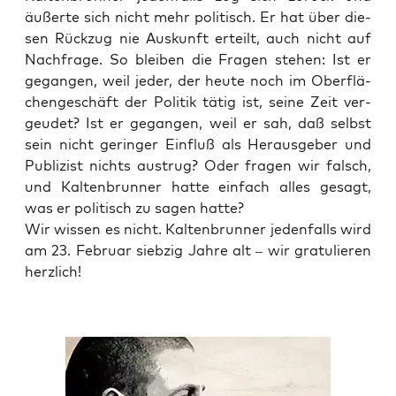
äußer­te sich nicht mehr poli­tisch. Er hat über die­
sen Rück­zug nie Aus­kunft erteilt, auch nicht auf
Nach­fra­ge. So blei­ben die Fra­gen ste­hen: Ist er
gegan­gen, weil jeder, der heu­te noch im Ober­flä­
chen­ge­schäft der Poli­tik tätig ist, sei­ne Zeit ver­
geu­det? Ist er gegan­gen, weil er sah, daß selbst
sein nicht gerin­ger Ein­fluß als Her­aus­ge­ber und
Publi­zist nichts aus­trug? Oder fra­gen wir falsch,
und Kal­ten­brun­ner hat­te ein­fach alles gesagt,
was er poli­tisch zu sagen hatte?
Wir wis­sen es nicht. Kal­ten­brun­ner jeden­falls wird
am 23. Febru­ar sieb­zig Jah­re alt – wir gra­tu­lie­ren
herzlich!