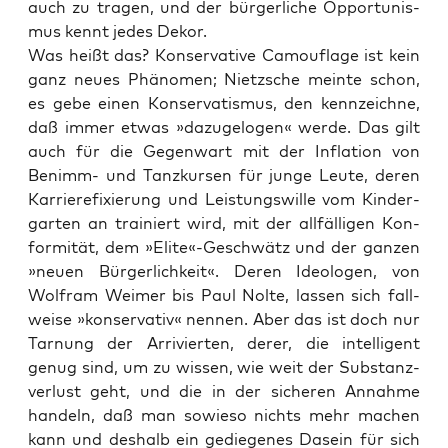
auch zu tra­gen, und der bür­ger­li­che Oppor­tu­nis­
mus kennt jedes Dekor.
Was heißt das? Kon­ser­va­ti­ve Camou­fla­ge ist kein
ganz neu­es Phä­no­men; Nietz­sche mein­te schon,
es gebe einen Kon­ser­va­tis­mus, den kenn­zeich­ne,
daß immer etwas »dazu­ge­lo­gen« wer­de. Das gilt
auch für die Gegen­wart mit der Infla­ti­on von
Benimm- und Tanz­kur­sen für jun­ge Leu­te, deren
Kar­rie­re­fi­xie­rung und Leis­tungs­wil­le vom Kin­der­
gar­ten an trai­niert wird, mit der all­fäl­li­gen Kon­
for­mi­tät, dem »Elite«-Geschwätz und der gan­zen
»neu­en Bür­ger­lich­keit«. Deren Ideo­lo­gen, von
Wolf­ram Wei­mer bis Paul Nol­te, las­sen sich fall­
wei­se »kon­ser­va­tiv« nen­nen. Aber das ist doch nur
Tar­nung der Arri­vier­ten, derer, die intel­li­gent
genug sind, um zu wis­sen, wie weit der Sub­stanz­
ver­lust geht, und die in der siche­ren Annah­me
han­deln, daß man sowie­so nichts mehr machen
kann und des­halb ein gedie­ge­nes Dasein für sich