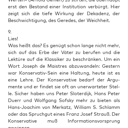
erst den Bestand einer Insti­tu­ti­on ver­bürgt. Hier
zeigt sich die tie­fe Wir­kung der Deka­denz, der
Beschwich­ti­gung, des Gere­des, der Weichheit.
9.
Lies!
Was heißt das? Es genügt schon lan­ge nicht mehr,
sich auf das Erbe der Väter zu beru­fen und die
Lek­tü­re auf die Klas­si­ker zu beschrän­ken. Um ein
Wort Joseph de Mai­s­tres abzu­wan­deln: Ges­tern
war Kon­ser­va­tiv-Sein eine Hal­tung, heu­te ist es
eine Leh­re. Der Kon­ser­va­ti­ve bedarf der Argu­
men­te und er fin­det sie oft an uner­war­te­ter Stel­
le. Sicher haben uns Peter Slo­ter­di­jk, Hans Peter
Duerr und Wolf­gang Sof­sky mehr zu bie­ten als
Hans-Joa­chim von Mer­katz, Wil­liam S. Schlamm
oder das Spruch­gut eines Franz Josef Strauß. Der
Kon­ser­va­ti­ve muß Infor­ma­ti­ons­vor­sprung
gewinnen.