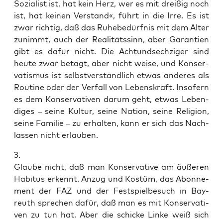
Sozia­list ist, hat kein Herz, wer es mit drei­ßig noch
ist, hat kei­nen Ver­stand«, führt in die Irre. Es ist
zwar rich­tig, daß das Ruhe­be­dürf­nis mit dem Alter
zunimmt, auch der Rea­li­täts­sinn, aber Garan­tien
gibt es dafür nicht. Die Acht­und­sech­zi­ger sind
heu­te zwar betagt, aber nicht wei­se, und Kon­ser­
va­tis­mus ist selbst­ver­ständ­lich etwas ande­res als
Rou­ti­ne oder der Ver­fall von Lebens­kraft. Inso­fern
es dem Kon­ser­va­ti­ven dar­um geht, etwas Leben­
di­ges – sei­ne Kul­tur, sei­ne Nati­on, sei­ne Reli­gi­on,
sei­ne Fami­lie – zu erhal­ten, kann er sich das Nach­
las­sen nicht erlauben.
3.
Glau­be nicht, daß man Kon­ser­va­ti­ve am äuße­ren
Habi­tus erkennt. Anzug und Kos­tüm, das Abon­ne­
ment der FAZ und der Fest­spiel­be­such in Bay­
reuth spre­chen dafür, daß man es mit Kon­ser­va­ti­
ven zu tun hat. Aber die schi­cke Lin­ke weiß sich