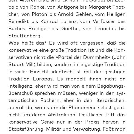
pold von Ran­ke, von Anti­go­ne bis Mar­ga­ret That­
cher, von Pla­ton bis Arnold Geh­len, vom Hei­li­gen
Bene­dikt bis Kon­rad Lorenz, vom Ver­fas­ser des
Buches Pre­di­ger bis Goe­the, von Leo­ni­das bis
Stauffenberg.
Was heißt das? Es wird oft ver­ges­sen, daß die
kon­ser­va­ti­ve eine gro­ße Tra­di­ti­on ist und die Kon­
ser­va­ti­ven nicht die »Par­tei der Dumm­heit« (John
Stuart Mill) bil­den, son­dern ihre geis­ti­ge Tra­di­ti­on
in vie­ler Hin­sicht iden­tisch ist mit der geis­ti­gen
Tra­di­ti­on Euro­pas. Es man­gelt ihnen nicht an
Intel­li­genz, eher wird man von einem Bega­bungs­
über­schuß spre­chen müs­sen, weni­ger in den sys­
te­ma­ti­schen Fächern, eher in den lite­ra­ri­schen,
über­all da, wo es um die Phä­no­me­ne selbst geht,
nicht um deren Abs­trak­ti­on. Deut­li­cher tritt das
kon­ser­va­ti­ve Genie nur in der Pra­xis her­vor, in
Staats­füh­rung, Mili­tär und Ver­wal­tung. Faßt man