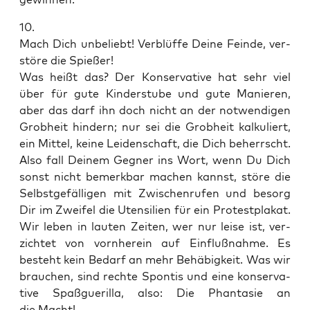
10.
Mach Dich unbe­liebt! Ver­blüf­fe Dei­ne Fein­de, ver­
stö­re die Spießer!
Was heißt das? Der Kon­ser­va­ti­ve hat sehr viel
über für gute Kin­der­stu­be und gute Manie­ren,
aber das darf ihn doch nicht an der not­wen­di­gen
Grob­heit hin­dern; nur sei die Grob­heit kal­ku­liert,
ein Mit­tel, kei­ne Lei­den­schaft, die Dich beherrscht.
Also fall Dei­nem Geg­ner ins Wort, wenn Du Dich
sonst nicht bemerk­bar machen kannst, stö­re die
Selbst­ge­fäl­li­gen mit Zwi­schen­ru­fen und besorg
Dir im Zwei­fel die Uten­si­li­en für ein Pro­test­pla­kat.
Wir leben in lau­ten Zei­ten, wer nur lei­se ist, ver­
zich­tet von vorn­her­ein auf Ein­fluß­nah­me. Es
besteht kein Bedarf an mehr Behä­big­keit. Was wir
brau­chen, sind rech­te Spon­tis und eine kon­ser­va­
ti­ve Spaß­gue­ril­la, also: Die Phan­ta­sie an
die Macht!