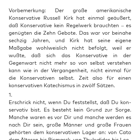
Vorbemerkung: Der große amerikanische
Konservative Russell Kirk hat einmal geäußert,
daß Konservative kein Regelwerk brauchten – es
genügten die Zehn Gebote. Das war vor beinahe
sechzig Jahren, und Kirk hat seine eigene
Maßgabe wohlweislich nicht befolgt, weil er
wußte, daß sich das Konservative in der
Gegenwart nicht mehr so von selbst verstehen
kann wie in der Vergangenheit, nicht einmal für
die Konservativen selbst. Zeit also für einen
konservativen Katechismus in zwölf Sätzen.
1.
Erschrick nicht, wenn Du fest­stellst, daß Du kon­
ser­va­tiv bist. Es besteht kein Grund zur Sor­ge.
Man­che waren es vor Dir und man­che wer­den es
nach Dir sein, gro­ße Män­ner und gro­ße Frau­en
gehör­ten dem kon­ser­va­ti­ven Lager an: von Cato
dem Älte­ren bis Bis­marck, von Thuky­di­des bis Leo­