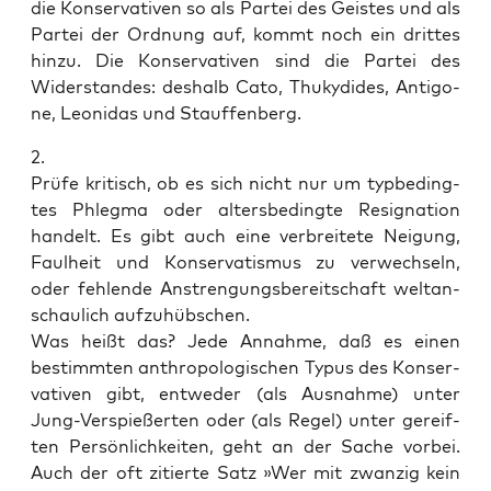
die Kon­ser­va­ti­ven so als Par­tei des Geis­tes und als
Par­tei der Ord­nung auf, kommt noch ein drit­tes
hin­zu. Die Kon­ser­va­ti­ven sind die Par­tei des
Wider­stan­des: des­halb Cato, Thuky­di­des, Anti­go­
ne, Leo­ni­das und Stauffenberg.
2.
Prü­fe kri­tisch, ob es sich nicht nur um typ­be­ding­
tes Phleg­ma oder alters­be­ding­te Resi­gna­ti­on
han­delt. Es gibt auch eine ver­brei­te­te Nei­gung,
Faul­heit und Kon­ser­va­tis­mus zu ver­wech­seln,
oder feh­len­de Anstren­gungs­be­reit­schaft welt­an­
schau­lich aufzuhübschen.
Was heißt das? Jede Annah­me, daß es einen
bestimm­ten anthro­po­lo­gi­schen Typus des Kon­ser­
va­ti­ven gibt, ent­we­der (als Aus­nah­me) unter
Jung-Ver­spie­ßer­ten oder (als Regel) unter gereif­
ten Per­sön­lich­kei­ten, geht an der Sache vor­bei.
Auch der oft zitier­te Satz »Wer mit zwan­zig kein