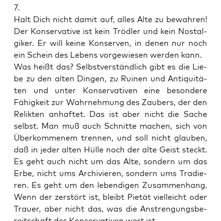
7.
Halt Dich nicht damit auf, alles Alte zu bewah­ren!
Der Kon­ser­va­ti­ve ist kein Tröd­ler und kein Nost­al­
gi­ker. Er will kei­ne Kon­ser­ven, in denen nur noch
ein Schein des Lebens vor­ge­wie­sen wer­den kann.
Was heißt das? Selbst­ver­ständ­lich gibt es die Lie­
be zu den alten Din­gen, zu Rui­nen und Anti­qui­tä­
ten und unter Kon­ser­va­ti­ven eine beson­de­re
Fähig­keit zur Wahr­neh­mung des Zau­bers, der den
Relik­ten anhaf­tet. Das ist aber nicht die Sache
selbst. Man muß auch Schnit­te machen, sich von
Über­kom­me­nem tren­nen, und soll nicht glau­ben,
daß in jeder alten Hül­le noch der alte Geist steckt.
Es geht auch nicht um das Alte, son­dern um das
Erbe, nicht ums Archi­vie­ren, son­dern ums Tra­die­
ren. Es geht um den leben­di­gen Zusam­men­hang.
Wenn der zer­stört ist, bleibt Pie­tät viel­leicht oder
Trau­er, aber nicht das, was die Anstren­gungs­be­
reit­schaft des Kon­ser­va­ti­ven wert ist.