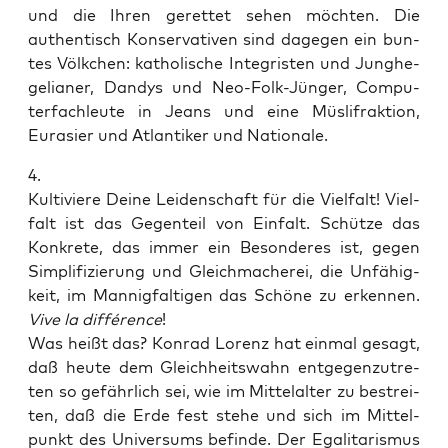
und die Ihren geret­tet sehen möch­ten. Die
authen­tisch Kon­ser­va­ti­ven sind dage­gen ein bun­
tes Völk­chen: katho­li­sche Inte­gris­ten und Jung­he­
ge­lia­ner, Dan­dys und Neo-Folk-Jün­ger, Com­pu­
ter­fach­leu­te in Jeans und eine Müs­li­frak­ti­on,
Eura­si­er und Atlan­ti­ker und Nationale.
4.
Kul­ti­vie­re Dei­ne Lei­den­schaft für die Viel­falt! Viel­
falt ist das Gegen­teil von Ein­falt. Schüt­ze das
Kon­kre­te, das immer ein Beson­de­res ist, gegen
Sim­pli­fi­zie­rung und Gleich­ma­che­rei, die Unfä­hig­
keit, im Man­nig­fal­ti­gen das Schö­ne zu erken­nen.
Vive la dif­fé­rence
!
Was heißt das? Kon­rad Lorenz hat ein­mal gesagt,
daß heu­te dem Gleich­heits­wahn ent­ge­gen­zu­tre­
ten so gefähr­lich sei, wie im Mit­tel­al­ter zu bestrei­
ten, daß die Erde fest ste­he und sich im Mit­tel­
punkt des Uni­ver­sums befin­de. Der Ega­li­ta­ris­mus