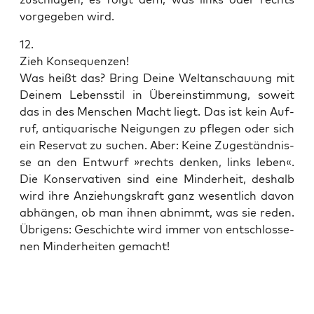
vor­ge­ge­ben wird.
12.
Zieh Konsequenzen!
Was heißt das? Bring Dei­ne Welt­an­schau­ung mit
Dei­nem Lebens­stil in Über­ein­stim­mung, soweit
das in des Men­schen Macht liegt. Das ist kein Auf­
ruf, anti­qua­ri­sche Nei­gun­gen zu pfle­gen oder sich
ein Reser­vat zu suchen. Aber: Kei­ne Zuge­ständ­nis­
se an den Ent­wurf »rechts den­ken, links leben«.
Die Kon­ser­va­ti­ven sind eine Min­der­heit, des­halb
wird ihre Anzie­hungs­kraft ganz wesent­lich davon
abhän­gen, ob man ihnen abnimmt, was sie reden.
Übri­gens: Geschich­te wird immer von ent­schlos­se­
nen Min­der­hei­ten gemacht!