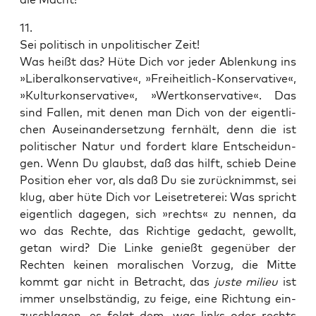
11.
Sei poli­tisch in unpo­li­ti­scher Zeit!
Was heißt das? Hüte Dich vor jeder Ablen­kung ins
»Libe­ral­kon­ser­va­ti­ve«, »Frei­heit­lich-Kon­ser­va­ti­ve«,
»Kul­tur­kon­ser­va­ti­ve«, »Wert­kon­ser­va­ti­ve«. Das
sind Fal­len, mit denen man Dich von der eigent­li­
chen Aus­ein­an­der­set­zung fern­hält, denn die ist
poli­ti­scher Natur und for­dert kla­re Ent­schei­dun­
gen. Wenn Du glaubst, daß das hilft, schieb Dei­ne
Posi­ti­on eher vor, als daß Du sie zurück­nimmst, sei
klug, aber hüte Dich vor Lei­se­tre­te­rei: Was spricht
eigent­lich dage­gen, sich »rechts« zu nen­nen, da
wo das Rech­te, das Rich­ti­ge gedacht, gewollt,
getan wird? Die Lin­ke genießt gegen­über der
Rech­ten kei­nen mora­li­schen Vor­zug, die Mit­te
kommt gar nicht in Betracht, das
jus­te milieu
ist
immer unselb­stän­dig, zu fei­ge, eine Rich­tung ein­
zu­schla­gen, es folgt dem, was links oder rechts