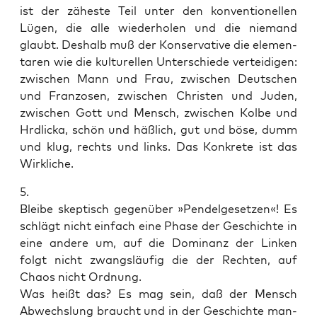
ist der zähes­te Teil unter den kon­ven­tio­nel­len
Lügen, die alle wie­der­ho­len und die nie­mand
glaubt. Des­halb muß der Kon­ser­va­ti­ve die ele­men­
ta­ren wie die kul­tu­rel­len Unter­schie­de ver­tei­di­gen:
zwi­schen Mann und Frau, zwi­schen Deut­schen
und Fran­zo­sen, zwi­schen Chris­ten und Juden,
zwi­schen Gott und Mensch, zwi­schen Kol­be und
Hrdli­cka, schön und häß­lich, gut und böse, dumm
und klug, rechts und links. Das Kon­kre­te ist das
Wirkliche.
5.
Blei­be skep­tisch gegen­über »Pen­del­ge­set­zen«! Es
schlägt nicht ein­fach eine Pha­se der Geschich­te in
eine ande­re um, auf die Domi­nanz der Lin­ken
folgt nicht zwangs­läu­fig die der Rech­ten, auf
Cha­os nicht Ordnung.
Was heißt das? Es mag sein, daß der Mensch
Abwechs­lung braucht und in der Geschich­te man­