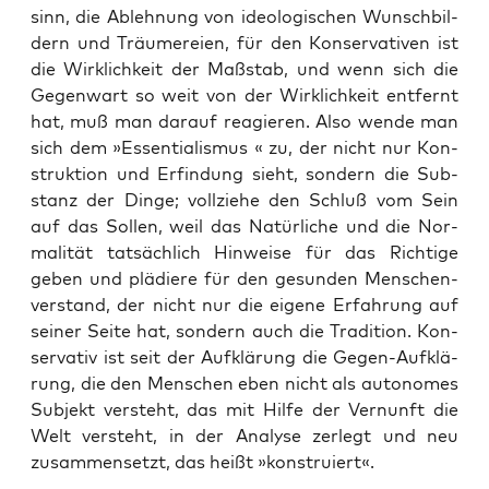
sinn, die Ableh­nung von ideo­lo­gi­schen Wunsch­bil­
dern und Träu­me­rei­en, für den Kon­ser­va­ti­ven ist
die Wirk­lich­keit der Maß­stab, und wenn sich die
Gegen­wart so weit von der Wirk­lich­keit ent­fernt
hat, muß man dar­auf reagie­ren. Also wen­de man
sich dem »Essen­tia­lis­mus « zu, der nicht nur Kon­
struk­ti­on und Erfin­dung sieht, son­dern die Sub­
stanz der Din­ge; voll­zie­he den Schluß vom Sein
auf das Sol­len, weil das Natür­li­che und die Nor­
ma­li­tät tat­säch­lich Hin­wei­se für das Rich­ti­ge
geben und plä­die­re für den gesun­den Men­schen­
ver­stand, der nicht nur die eige­ne Erfah­rung auf
sei­ner Sei­te hat, son­dern auch die Tra­di­ti­on. Kon­
ser­va­tiv ist seit der Auf­klä­rung die Gegen-Auf­klä­
rung, die den Men­schen eben nicht als auto­no­mes
Sub­jekt ver­steht, das mit Hil­fe der Ver­nunft die
Welt ver­steht, in der Ana­ly­se zer­legt und neu
zusam­men­setzt, das heißt »kon­stru­iert«.