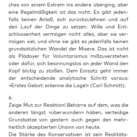
ches von einem Extrem ins ande­re über­ging, aber
eine Regel­mä­ßig­keit ist das nicht. Es gibt jeden­
falls kei­nen Anlaß, sich zurück­zu­leh­nen und auf
den Lauf der Din­ge zu set­zen. Wil­le und Ent­
schlos­sen­heit ver­mö­gen nicht alles, aber sie ver­
mö­gen viel, und ohne sie gibt es jeden­falls kei­nen
grund­sätz­li­chen Wan­del der Mise­re. Das ist nicht
als Plä­doy­er für Vol­un­t­a­ris­mus miß­zu­ver­ste­hen
oder dafür, sich besin­nungs­los an jeder Wand den
Kopf blu­tig zu sto­ßen. Dem Ein­satz geht immer
der ent­schei­den­de ana­ly­ti­sche Schritt vor­aus:
»Ers­tes Gebot: erken­ne die Lage!« (Carl Schmitt).
6.
Zei­ge Mut zur Reak­ti­on! Behar­re auf dem, was die
ande­ren längst »über­wun­den« haben, ver­tei­di­ge
Grund­sät­ze von ges­tern auch gegen den mehr­
heit­lich akzep­tier­ten Unsinn von heute.
Die Stär­ke des Kon­ser­va­ti­ven ist sein Rea­li­täts­