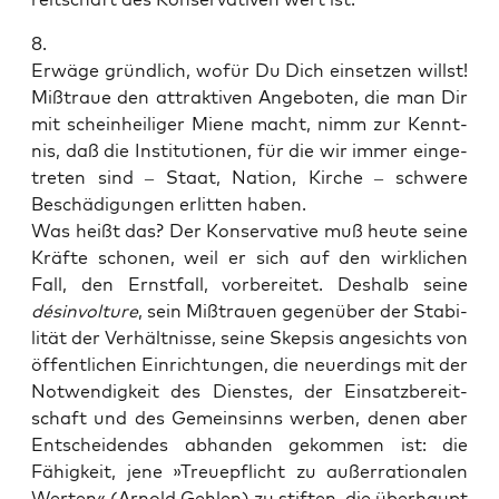
8.
Erwä­ge gründ­lich, wofür Du Dich ein­set­zen willst!
Miß­traue den attrak­ti­ven Ange­bo­ten, die man Dir
mit schein­hei­li­ger Mie­ne macht, nimm zur Kennt­
nis, daß die Insti­tu­tio­nen, für die wir immer ein­ge­
tre­ten sind – Staat, Nati­on, Kir­che – schwe­re
Beschä­di­gun­gen erlit­ten haben.
Was heißt das? Der Kon­ser­va­ti­ve muß heu­te sei­ne
Kräf­te scho­nen, weil er sich auf den wirk­li­chen
Fall, den Ernst­fall, vor­be­rei­tet. Des­halb sei­ne
désin­vol­tu­re
, sein Miß­trau­en gegen­über der Sta­bi­
li­tät der Ver­hält­nis­se, sei­ne Skep­sis ange­sichts von
öffent­li­chen Ein­rich­tun­gen, die neu­er­dings mit der
Not­wen­dig­keit des Diens­tes, der Ein­satz­be­reit­
schaft und des Gemein­sinns wer­ben, denen aber
Ent­schei­den­des abhan­den gekom­men ist: die
Fähig­keit, jene »Treue­pflicht zu außer­ra­tio­na­len
Wer­ten« (Arnold Geh­len) zu stif­ten, die über­haupt