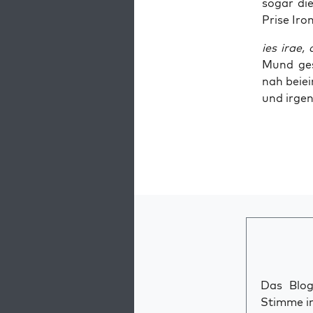
sogar die
Pri­se Iro
ies irae, 
Mund ges
nah bei­ei
und irgen
Das Blog 
Stimme im