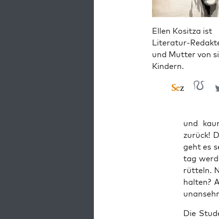
Ellen Kositza ist
Literatur-Redakt
und Mutter von s
Kindern.
und kaum
zurück! D
geht es s
tag wer­d
rüt­teln. 
hal­ten? 
unan­sehn
Die Stu­d