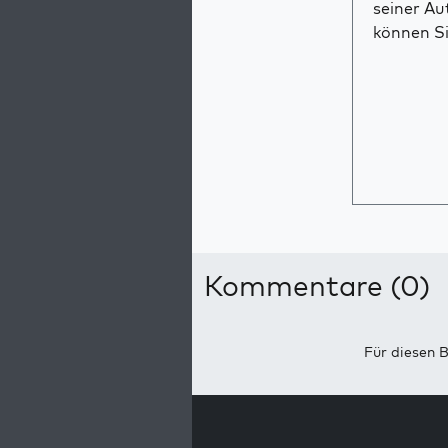
seiner Au
können Si
Kommentare (0)
Für diesen B