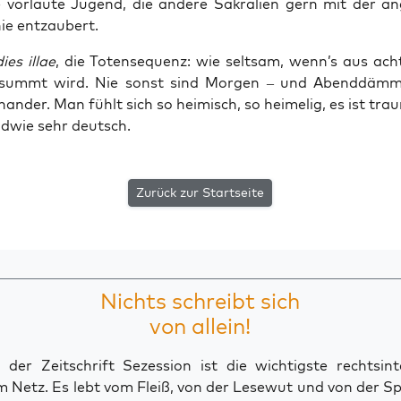
 vor­lau­te Jugend, die ande­re Sakra­li­en gern mit der ang
­nie entzaubert.
dies illae
, die Toten­se­quenz: wie selt­sam, wenn’s aus acht­
ummt wird. Nie sonst sind Mor­gen – und Abend­däm­m
n­an­der. Man fühlt sich so hei­misch, so hei­me­lig, es ist trau
d­wie sehr deutsch.
Zurück zur Startseite
Nichts schreibt sich
von allein!
der Zeitschrift Sezession ist die wichtigste rechtsinte
 Netz. Es lebt vom Fleiß, von der Lesewut und von der S