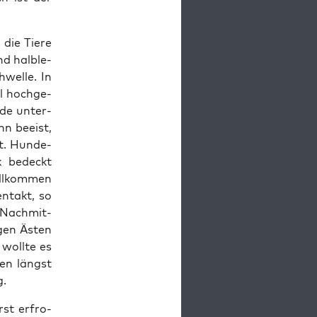
die Tie­re
nd halb­le­
wel­le. In
el hoch­ge­
­de unter­
nn beeist,
t. Hun­de­
ck bedeckt
l­kom­men
n­takt, so
 Nach­mit­
­gen Ästen
 woll­te es
den längst
g.
rst erfro­