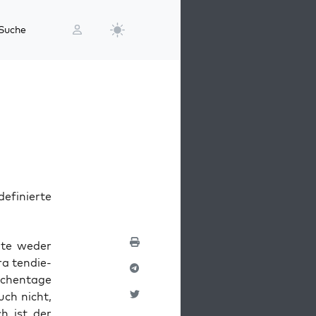
Suche
definierte
h­te weder
a ten­die­
chen­ta­ge
uch nicht,
ch ist der