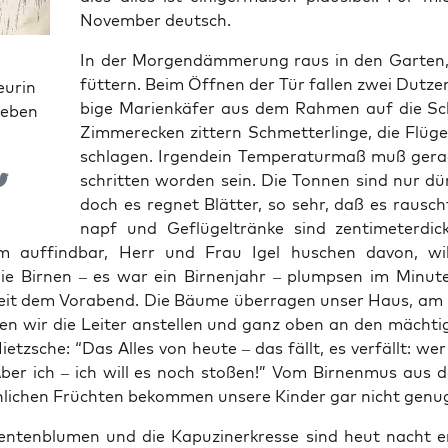
Novem­ber deutsch.
In der Mor­gen­däm­me­rung raus in den Gar­ten, 
füt­tern. Beim Öff­nen der Tür fal­len zwei Dut­ze
eurin
bi­ge Mari­en­kä­fer aus dem Rah­men auf die Sch
ieben
Zim­mer­ecken zit­tern Schmet­ter­lin­ge, die Flü­g
schla­gen. Irgend­ein Tem­pe­ra­tur­maß muß gera
schrit­ten wor­den sein. Die Ton­nen sind nur dü
doch es reg­net Blät­ter, so sehr, daß es rausch
napf und Geflü­gel­trän­ke sind zen­ti­me­ter­di
 auf­find­bar, Herr und Frau Igel huschen davon, wil
ie Bir­nen – es war ein Bir­nen­jahr – plump­sen im Minu­te
eit dem Vor­abend. Die Bäu­me über­ra­gen unser Haus, am
en wir die Lei­ter anstel­len und ganz oben an den mäch­ti
Nietz­sche: “Das Alles von heu­te – das fällt, es ver­fällt: wer
Aber ich – ich will es noch sto­ßen!” Vom Bir­nen­mus aus 
­li­chen Früch­ten bekom­men unse­re Kin­der gar nicht genu
en­ten­blu­men und die Kapu­zi­ner­kres­se sind heut nacht e