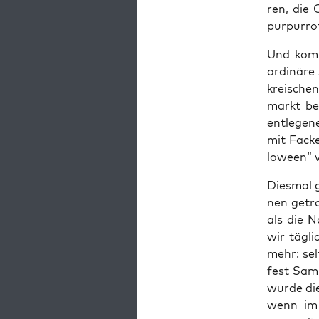
ren, die 
purpurro
Und komis
ordi­nä­re
krei­sche
markt bes
ent­le­ge
mit Facke
lo­ween“ 
Dies­mal 
nen getra
als die N
wir täg­l
mehr: selt
fest Sam­h
wur­de di
wenn im 