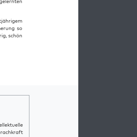
e­lern­ten
jäh­ri­gem
e­rung so
­rig, schön
llektuelle
prachkraft