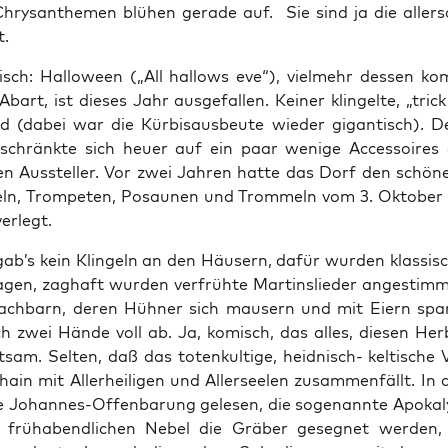
Chry­san­the­men blü­hen gera­de auf. Sie sind ja die aller­s
t.
ch: Hal­lo­ween („All hal­lows eve“), viel­mehr des­sen kom­m
 Abart, ist die­ses Jahr aus­ge­fal­len. Kei­ner klin­gel­te, „trick
nd (dabei war die Kür­bis­aus­beu­te wie­der gigan­tisch). 
chränk­te sich heu­er auf ein paar weni­ge Acces­soires
­nen Aus­stel­ler. Vor zwei Jah­ren hat­te das Dorf den schö
ln, Trom­pe­ten, Posau­nen und Trom­meln vom 3. Okto­ber
verlegt.
gab’s kein Klin­geln an den Häu­sern, dafür wur­den klas­si­s
­gen, zag­haft wur­den ver­früh­te Mar­tins­lie­der ange­stim
ach­barn, deren Hüh­ner sich mau­sern und mit Eiern spa­
ich zwei Hän­de voll ab. Ja, komisch, das alles, die­sen Herb
­sam. Sel­ten, daß das toten­kul­ti­ge, heid­nisch- kel­ti­sche
ain mit Aller­hei­li­gen und Aller­see­len zusam­men­fällt. In
e Johan­nes-Offen­ba­rung gele­sen, die soge­nann­te Apo­ka­l
früh­abend­li­chen Nebel die Grä­ber geseg­net wer­den,