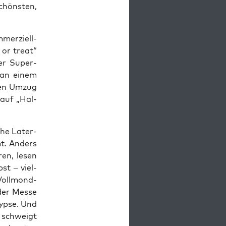
chöns­ten,
er­zi­ell-
 or tre­at“
Der Super­
 an einem
­nen Umzug
 auf „Hal­
che Later­
mt. Anders
ren, lesen
st – viel­
 Voll­mond­
 der Mes­se
yp­se. Und
 schweigt