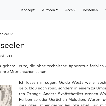
Konzept
Autoren
Archiv
Bestellen
er 2009
rseelen
ositza
s geben: Leute, die ohne technische Apparatur farblich 
 ihre Mitmenschen sehen.
Ich las­se mir sagen, Gui­do Wes­ter­wel­le leuc
gelb, blau noch rosa, son­dern in einem zu Umbr
ren Oran­ge. Ande­re Syn­äs­the­ti­ker ord­nen Wo
Far­ben zu oder Gerü­chen Melo­dien. War­um a
dies alles ist eini­ger­ma­ßen plau­si­bel. Für mi