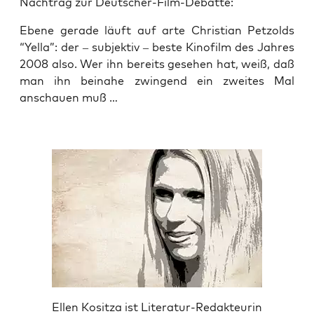
Nach­trag zur Deutscher-Film-Debatte:
Ebe­ne gera­de läuft auf arte Chris­ti­an Pet­zolds
“Yel­la”: der – sub­jek­tiv – bes­te Kino­film des Jah­res
2008 also. Wer ihn bereits gese­hen hat, weiß, daß
man ihn bei­na­he zwin­gend ein zwei­tes Mal
anschau­en muß …
Ellen Kositza ist Literatur-Redakteurin