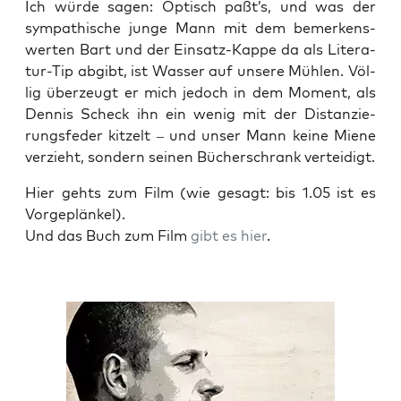
Ich wür­de sagen: Optisch paßt’s, und was der
sym­pa­thi­sche jun­ge Mann mit dem bemer­kens­
wer­ten Bart und der Ein­satz-Kap­pe da als Lite­ra­
tur-Tip abgibt, ist Was­ser auf unse­re Müh­len. Völ­
lig über­zeugt er mich jedoch in dem Moment, als
Den­nis Scheck ihn ein wenig mit der Distan­zie­
rungs­fe­der kit­zelt – und unser Mann kei­ne Mie­ne
ver­zieht, son­dern sei­nen Bücher­schrank verteidigt.
Hier gehts zum Film (wie gesagt: bis 1.05 ist es
Vorgeplänkel).
Und das Buch zum Film
gibt es hier
.