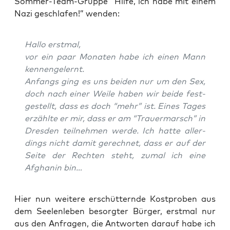
Sommer-Team-Gruppe “Hil­fe, ich habe mit einem
Nazi geschla­fen!” wenden:
Hal­lo erstmal,
vor ein paar Mona­ten habe ich einen Mann
kennengelernt.
Anfangs ging es uns bei­den nur um den Sex,
doch nach einer Wei­le haben wir bei­de fest­
ge­stellt, dass es doch “mehr” ist. Eines Tages
erzähl­te er mir, dass er am “Trau­er­marsch” in
Dres­den teil­neh­men wer­de. Ich hat­te aller­
dings nicht damit gerech­net, dass er auf der
Sei­te der Rech­ten steht, zumal ich eine
Afgha­nin bin…
Hier nun wei­te­re erschüt­tern­de Kost­pro­ben aus
dem See­len­le­ben besorg­ter Bür­ger, erst­mal nur
aus den Anfra­gen, die Ant­wor­ten dar­auf habe ich