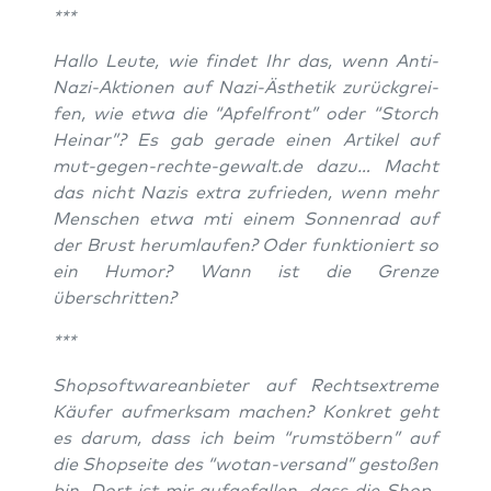
***
Hal­lo Leu­te, wie fin­det Ihr das, wenn Anti-
Nazi-Aktio­nen auf Nazi-Ästhe­tik zurück­grei­
fen, wie etwa die “Apfel­front” oder “Storch
Heinar”? Es gab gera­de einen Arti­kel auf
mut-gegen-rechte-gewalt.de dazu… Macht
das nicht Nazis extra zufrie­den, wenn mehr
Men­schen etwa mti einem Son­nen­rad auf
der Brust her­um­lau­fen? Oder funk­tio­niert so
ein Humor? Wann ist die Gren­ze
überschritten?
***
Shop­soft­ware­an­bie­ter auf Rechts­extre­me
Käu­fer auf­merk­sam machen? Kon­kret geht
es dar­um, dass ich beim “rum­stö­bern” auf
die Shop­sei­te des “wotan-ver­sand” gesto­ßen
bin. Dort ist mir auf­ge­fal­len, dass die Shop­