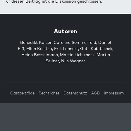
Für diesen Beitrag ist die Diskussion geschlossen.
Autoren
Benedikt Kaiser
,
Caroline Sommerfeld
,
Daniel
Fiß
,
Ellen Kositza
,
Erik Lehnert
,
Götz Kubitschek
,
Heino Bosselmann
,
Martin Lichtmesz
,
Martin
Sellner
,
Nils Wegner
Gastbeiträge
Rechtliches
Datenschutz
AGB
Impressum