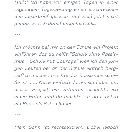
Hal­lo! Ich habe vor eini­gen Tagen in einer
regio­na­len Tages­zei­tung einen erschre­cken­
den Leser­brief gele­sen und weiß jetzt nicht
genau, wie ich damit umge­hen soll…
***
Ich möch­te bei mir an der Schu­le ein Pro­jekt
ein­füh­ren das da heißt “Schu­le ohne Ras­sis­
mus – Schu­le mit Cou­ra­ge” weil ich den jun­
gen Leu­ten bei an der Schu­le ein­fach berg­
reif­lich machen möch­te das Ras­sis­mus schei­
ße ist und Nazis ein­fach dumm sind aber um
die­ses Pro­jekt ein zufüh­ren bräuch­te ich
einen Paten und da möch­te ich an liebs­ten
ein Band als Paten haben…
***
Mein Sohn ist rechts­extrem. Dabei jedoch