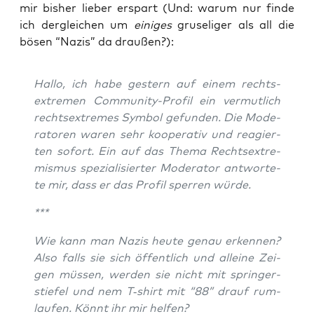
mir bis­her lie­ber erspart (Und: war­um nur fin­de
ich der­glei­chen um
eini­ges
gru­se­li­ger als all die
bösen “Nazis” da draußen?):
Hal­lo, ich habe ges­tern auf einem rechts­
extre­men Com­mu­ni­ty-Pro­fil ein ver­mut­lich
rechts­extre­mes Sym­bol gefun­den. Die Mode­
ra­to­ren waren sehr koope­ra­tiv und reagier­
ten sofort. Ein auf das The­ma Rechts­extre­
mis­mus spe­zia­li­sier­ter Mode­ra­tor ant­wor­te­
te mir, dass er das Pro­fil sper­ren würde.
***
Wie kann man Nazis heu­te genau erken­nen?
Also falls sie sich öffent­lich und allei­ne Zei­
gen müs­sen, wer­den sie nicht mit sprin­ger­
stie­fel und nem T‑shirt mit “88” drauf rum­
lau­fen. Könnt ihr mir helfen?