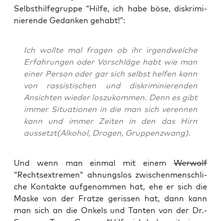
Selbst­hil­fe­grup­pe “Hil­fe, ich habe böse, dis­kri­mi­
nie­ren­de Gedan­ken gehabt!”:
Ich woll­te mal fra­gen ob ihr irgend­wel­che
Erfah­run­gen oder Vor­schlä­ge habt wie man
einer Per­son oder gar sich selbst hel­fen kann
von ras­sis­ti­schen und dis­kri­mi­nie­ren­den
Ansich­ten wie­der los­zu­kom­men. Denn es gibt
immer Situa­tio­nen in die man sich ver­en­nen
kann und immer Zei­ten in den das Hirn
aussetzt(Alkohol, Dro­gen, Gruppenzwang).
Und wenn man ein­mal mit einem
Wer­wolf
“Rechts­extre­men” ahnungs­los zwi­schen­mensch­li­
che Kon­tak­te auf­ge­nom­men hat, ehe er sich die
Mas­ke von der Frat­ze geris­sen hat, dann kann
man sich an die Onkels und Tan­ten von der Dr.-