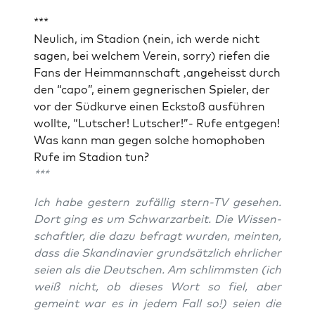
***
Neu­lich, im Sta­di­on (nein, ich wer­de nicht
sagen, bei wel­chem Ver­ein, sor­ry) rie­fen die
Fans der Heim­mann­schaft ‚ange­heisst durch
den “capo”, einem geg­ne­ri­schen Spie­ler, der
vor der Süd­kur­ve einen Eck­stoß aus­füh­ren
woll­te, “Lut­scher! Lut­scher!”- Rufe ent­ge­gen!
Was kann man gegen sol­che homo­pho­ben
Rufe im Sta­di­on tun?
***
Ich habe ges­tern zufäl­lig stern-TV gese­hen.
Dort ging es um Schwarz­ar­beit. Die Wis­sen­
schaft­ler, die dazu befragt wur­den, mein­ten,
dass die Skan­di­na­vi­er grund­sätz­lich ehr­li­cher
sei­en als die Deut­schen. Am schlimms­ten (ich
weiß nicht, ob die­ses Wort so fiel, aber
gemeint war es in jedem Fall so!) sei­en die