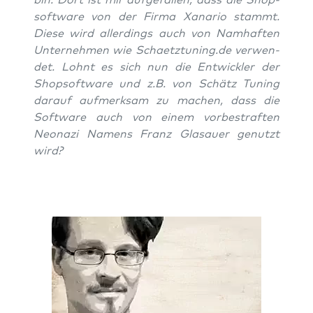
soft­ware von der Fir­ma Xan­a­rio stammt.
Die­se wird aller­dings auch von Nam­haf­ten
Unter­neh­men wie Schaetztuning.de ver­wen­
det. Lohnt es sich nun die Ent­wick­ler der
Shop­soft­ware und z.B. von Schätz Tuning
dar­auf auf­merk­sam zu machen, dass die
Soft­ware auch von einem vor­be­straf­ten
Neo­na­zi Namens Franz Glasau­er genutzt
wird?