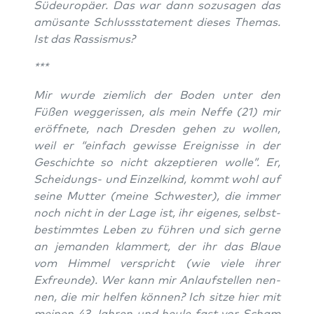
Süd­eu­ro­pä­er. Das war dann sozu­sa­gen das
amü­san­te Schluss­state­ment die­ses The­mas.
Ist das Rassismus?
***
Mir wur­de ziem­lich der Boden unter den
Füßen weg­ge­ris­sen, als mein Nef­fe (21) mir
eröff­ne­te, nach Dres­den gehen zu wol­len,
weil er “ein­fach gewis­se Ereig­nis­se in der
Geschich­te so nicht akzep­tie­ren wol­le”. Er,
Schei­dungs- und Ein­zel­kind, kommt wohl auf
sei­ne Mut­ter (mei­ne Schwes­ter), die immer
noch nicht in der Lage ist, ihr eige­nes, selbst­
be­stimm­tes Leben zu füh­ren und sich ger­ne
an jeman­den klam­mert, der ihr das Blaue
vom Him­mel ver­spricht (wie vie­le ihrer
Exfreun­de). Wer kann mir Anlauf­stel­len nen­
nen, die mir hel­fen kön­nen? Ich sit­ze hier mit
mei­nen 43 Jah­ren und heu­le fast vor Scham