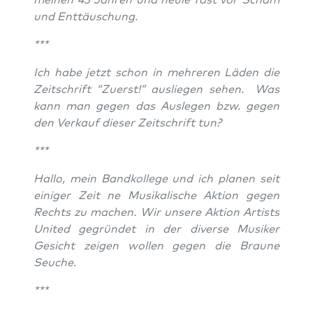
und Enttäuschung.
***
Ich habe jetzt schon in meh­re­ren Läden die
Zeit­schrift “Zuerst!” aus­lie­gen sehen. Was
kann man gegen das Aus­le­gen bzw. gegen
den Ver­kauf die­ser Zeit­schrift tun?
***
Hal­lo, mein Band­kol­le­ge und ich pla­nen seit
eini­ger Zeit ne Musi­ka­li­sche Akti­on gegen
Rechts zu machen. Wir unse­re Akti­on Artists
United gegrün­det in der diver­se Musi­ker
Gesicht zei­gen wol­len gegen die Brau­ne
Seuche.
***