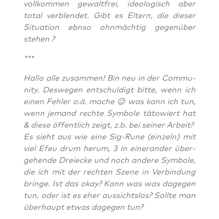
voll­kom­men gewalt­frei, ideo­lo­gisch aber
total ver­blen­det. Gibt es Eltern, die die­ser
Situa­ti­on ebnso ohn­mäch­tig gegen­über
stehen ?
***
Hal­lo alle zusam­men! Bin neu in der Com­mu­
ni­ty. Des­we­gen ent­schul­digt bit­te, wenn ich
einen Feh­ler o.ä. mache 😉 was kann ich tun,
wenn jemand rech­te Sym­bo­le täto­wiert hat
& die­se öffent­lich zeigt, z.b. bei sei­ner Arbeit?
Es sieht aus wie eine Sig-Rune (ein­zeln) mit
viel Efeu drum her­um, 3 in einer­an­der über­
ge­hen­de Drei­ecke und noch ande­re Sym­bo­le,
die ich mit der rech­ten Sze­ne in Ver­bin­dung
brin­ge. Ist das okay? Kann was was dage­gen
tun, oder ist es eher aus­sichts­los? Soll­te man
über­haupt etwas dage­gen tun?