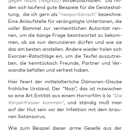
gegen Nazis (NegNaz)
vor­bei­zu­schau­en. Da fin­
den sich lau­fend gute Bei­spie­le für die Geis­tes­hal­
tung, die ich gern als
“neo­pu­ri­ta­nisch”
bezeich­ne.
Eine Anlauf­stel­le für ver­ängs­tig­te Unter­ta­nen, die
vol­ler Bam­mel zur ver­meint­li­chen Auto­ri­tät ren­
nen, um die ban­ge Fra­ge beant­wor­tet zu bekom­
men, ob sie nun denun­zie­ren dür­fen und wie sie
das am bes­ten anstel­len. Ande­re wie­der holen sich
Exor­zier-Rat­schlä­ge ein, um die Teu­fel aus­zu­trei­
ben, die heim­tü­ckisch Freun­de, Part­ner und Ver­
wand­te befal­len und ver­hext haben.
Hier fei­ert der mit­tel­al­ter­li­che Dämo­nen-Glau­be
fröh­li­che Urständ. Der “Nazi”, das ist inzwi­schen
so eine Art Enti­tät aus einem Hor­ror­film à la
“Die
Kör­per­fres­ser kom­men”
, und stän­dig muß man
auf der Hut sein vor der Infek­ti­on mit dem brau­
nen Satansvirus.
Wie zum Bei­spiel die­ser arme Gesel­le aus der