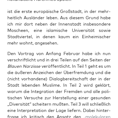
ist die ers­te euro­päi­sche Groß­stadt, in der mehr­
heit­lich Aus­län­der leben. Aus die­sem Grund habe
ich mir dort neben der Innen­stadt ins­be­son­de­re
Moscheen, eine isla­mi­sche Uni­ver­si­tät sowie
Stadt­vier­tel, in denen kaum ein Ein­hei­mi­scher
mehr wohnt, angesehen.
Den Vor­trag von Anfang Febru­ar habe ich nun
ver­schrift­licht und in drei Tei­len auf den Sei­ten der
Blau­en Nar­zis­se
ver­öf­fent­licht. In Teil 1 geht es um
die äuße­ren Anzei­chen der Über­frem­dung und die
(nicht vor­han­de­ne) Dia­log­be­reit­schaft der in der
Stadt leben­den Mus­li­me. In Teil 2 wird geklärt,
war­um die Inte­gra­ti­on der Frem­den und alle poli­
ti­schen Ver­su­che zur Her­stel­lung einer gesun­den
„Diver­si­tät“ schei­tern muß­ten. Teil 3 will schließ­lich
eine Inter­pre­ta­ti­on der Lage lie­fern. Dabei hin­ter­
fra­ge ich kri­tisch den Ansatz den
„mole­ku­la­ren