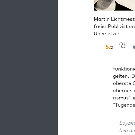
Martin Lichtmesz 
freier Publizist u
Übersetzer.
funk­tio­n
gel­ten. 
obers­te G
über­aus 
ris­mus” 
“Tugen­den
Loya­li
ben nun