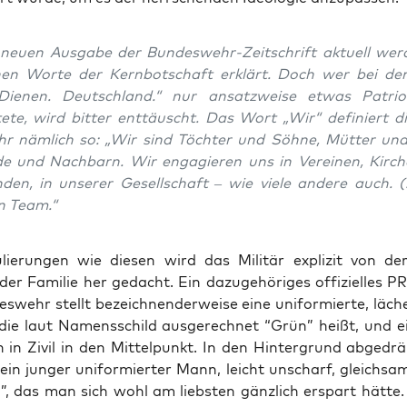
 neu­en Aus­ga­be der Bun­des­wehr-Zeit­schrift
aktu­ell
wer­
l­nen Wor­te der Kern­bot­schaft erklärt. Doch wer bei d
Die­nen. Deutsch­land.“ nur ansatz­wei­se etwas Patrio­t
e­te, wird bit­ter ent­täuscht. Das Wort „Wir“ defi­niert 
hr näm­lich so: „Wir sind Töch­ter und Söh­ne, Müt­ter und
de und Nach­barn. Wir enga­gie­ren uns in Ver­ei­nen, Kir­c
­den, in unse­rer Gesell­schaft – wie vie­le ande­re auch.
in Team.“
­lie­run­gen wie die­sen wird das Mili­tär expli­zit von der
der Fami­lie her gedacht. Ein dazu­ge­hö­ri­ges offi­zi­el­les P
s­wehr stellt bezeich­nen­der­wei­se eine uni­for­mier­te, läch
die laut Namens­schild aus­ge­rech­net “Grün” heißt, und e
 in Zivil in den Mit­tel­punkt. In den Hin­ter­grund abge­dr
ein jun­ger uni­for­mier­ter Mann, leicht unscharf, gleich­sam
en”, das man sich wohl am liebs­ten gänz­lich erspart hät­te