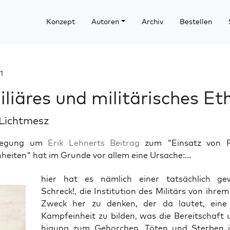
Konzept
Autoren
Archiv
Bestellen
1
liäres und militärisches Et
 Lichtmesz
regung um
Erik Lehnerts Beitrag
zum "Einsatz von F
eiten" hat im Grunde vor allem eine Ursache:...
hier hat es näm­lich einer tat­säch­lich g
Schreck!, die Insti­tu­ti­on des Mili­tärs von ihr
Zweck her zu den­ken, der da lau­tet, eine ef
Kampf­ein­heit zu bil­den, was die Bereit­schaft
hi­gung zum Gehor­chen, Töten und Ster­ben in