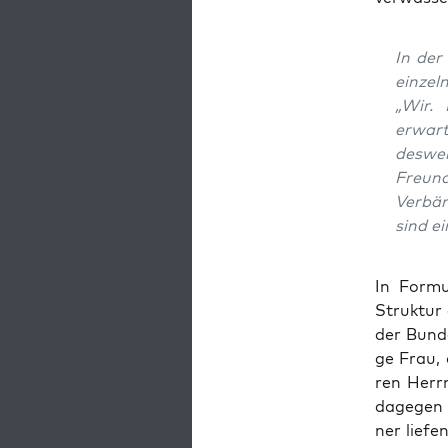
In der
ein­ze
„Wir. 
erwar­t
des­we
Freun­
Ver­bän
sind e
In For­mu
Struk­tur 
der Bun­de
ge Frau, 
ren Herrn
dage­gen 
ner lie­f