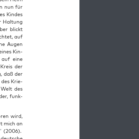
en nun für
es Kin­des
r Hal­tung
ber blickt
h­tet, auf
i­ne Augen
ei­nes Kin­
d auf eine
Kreis der
g, daß der
 des Krie­
 Welt des
der, funk­
­ren wird,
rt mich an
”
(2006).
e deut­sche