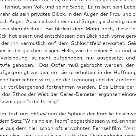
e Hei­mat, sein Volk und sei­ne Sip­pe. Er ris­kiert sein Leb
mehr als sein pri­va­tes Glück. In den Augen der Frau und d
 sich Angst, Abschieds­schmerz und Sor­ge; gleich­zei­tig abe
k­sals­be­reit­schaft. Sie bli­cken dem Mann nach, die­ser a
ück, hat eisern und ent­schlos­sen den Blick nach vor­ne geric
der ihn ver­mut­lich auf dem Schlacht­feld erwar­tet. Se
er in der glei­chen eisi­gen Hel­le, wie die sei­ner Frau und s
Ver­bin­dung ist nicht auf­ge­ho­ben, nur aus­ge­setzt un
Stu­fe geho­ben. Das Opfer muß gebracht wer­den, der 
auf­ge­sprengt wer­den, um sie zu erhal­ten, in der Hoff­nun
nd heim­keh­ren wird, und die Tren­nung und der Zustand
ur vor­über­ge­hend fort­neh­men wer­den. Das Ethos der
das Ethos der Welt der Ceres-Deme­ter ergän­zen ein­an­
 sozu­sa­gen “arbeits­tei­lig”.
em Text aus
aktu­ell
nun die Sphä­re der Fami­lie beschwo
dem Satz “Wir sind ein Team” abge­schlos­sen wird, erin­ne
ne aus dem hier schon oft erwähn­ten Fern­seh­film
“Wut
ng­sa­liert ein jugend­li­cher tür­ki­scher Dro­gen­dea­ler ein