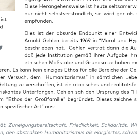
Die­se Her­an­ge­hens­wei­se ist heu­te selt­sa­mer­w
nur nicht selbst­ver­ständ­lich, sie wird gar als 
ist
empfunden.
nd
Dies ist der absur­de End­punkt einer Ent­wick
Arnold Geh­len bereits 1969 in “Moral und Hyp
beschrie­ben hat. Geh­len ver­trat dar­in die Auf
daß jede Insti­tu­ti­on gemäß ihrer Auf­ga­be ihr
ethi­schen Maß­stä­be und Grund­sät­ze haben 
ie­ren. Es kann kein ein­zi­ges Ethos für alle Berei­che der Ge
Der Ver­such, dem “Huma­ni­ta­ris­mus” in sämt­li­chen Leben
el­tung zu ver­schaf­fen, ist ein uto­pi­sches und rea­li­täts­fe
ris­kan­tes Unter­fan­gen. Geh­len sah den Ursprung des “H
im “Ethos der Groß­fa­mi­lie” begrün­det. Die­ses zeich­ne 
 spe­zi­fi­scher Art” aus:
­tät, Zunei­gungs­be­reit­schaft, Fried­lich­keit, Soli­da­ri­tät. W
, den abs­trak­ten Huma­ni­ta­ris­mus als elar­gier­tes, schwel