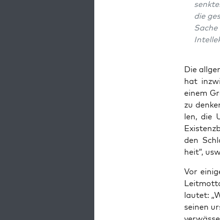
senk­te
die ges
Sache 
Intelle
Die all­ge
hat inzwi
einem Gr
zu den­ke
len, die 
Exis­tenz­
den Schla
heit”, usw
Vor eini­
Leit­mot­t
lau­tet: „
sei­nen ur
ver­wäs­s