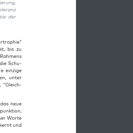
ie­rung,
­le­ranz
tie der
r­tro­phie”
kt, bis zu
 Rah­mens
 die Schu­
 ein­zi­ge
­zen, unter
, “Gleich­
das neue
punk­ti­on,
­ser Wor­te
t­kernt und