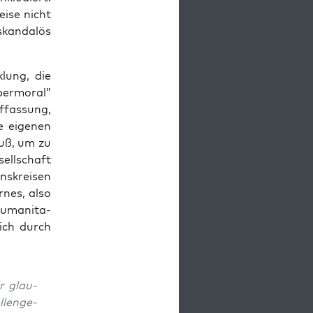
ei­se nicht
skan­da­lös
­lung, die
er­mo­ral”
­fas­sung,
e eige­nen
muß, um zu
sell­schaft
s­krei­sen
r­nes, also
uma­ni­ta­
sich durch
ir glau­
­len­ge­