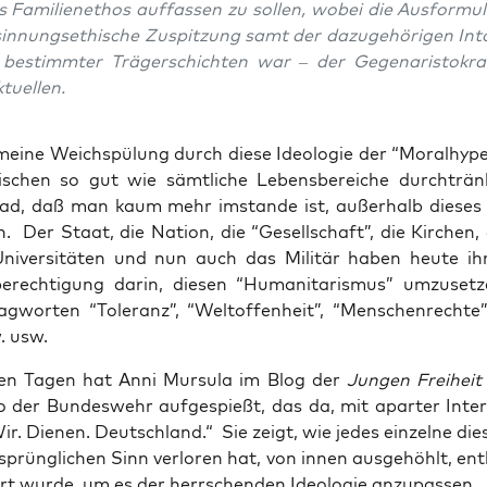
s Fami­li­en­ethos auf­fas­sen zu sol­len, wobei die Aus­for­mu­l
in­nungs­ethi­sche Zuspit­zung samt der dazu­ge­hö­ri­gen Into
bestimm­ter Trä­ger­schich­ten war – der Gegen­aris­to­kra­
ktuellen.
­mei­ne Weich­spü­lung durch die­se Ideo­lo­gie der “Moral­hy­pe
­schen so gut wie sämt­li­che Lebens­be­rei­che durch­trän
ad, daß man kaum mehr imstan­de ist, außer­halb die­ses
n. Der Staat, die Nati­on, die “Gesell­schaft”, die Kir­chen,
Uni­ver­si­tä­ten und nun auch das Mili­tär haben heu­te ihre
be­rech­ti­gung dar­in, die­sen “Huma­ni­ta­ris­mus” umzu­set
g­wor­ten “Tole­ranz”, “Welt­of­fen­heit”, “Men­schen­rech­te”
. usw.
gen Tagen hat Anni Mur­su­la im Blog der
Jun­gen Frei­heit
o der Bun­des­wehr auf­ge­spießt, das da, mit apar­ter Inter­
Wir. Die­nen. Deutsch­land.“ Sie zeigt, wie jedes ein­zel­ne die
sprüng­li­chen Sinn ver­lo­ren hat, von innen aus­ge­höhlt, en
ert wur­de, um es der herr­schen­den Ideo­lo­gie anzupassen.