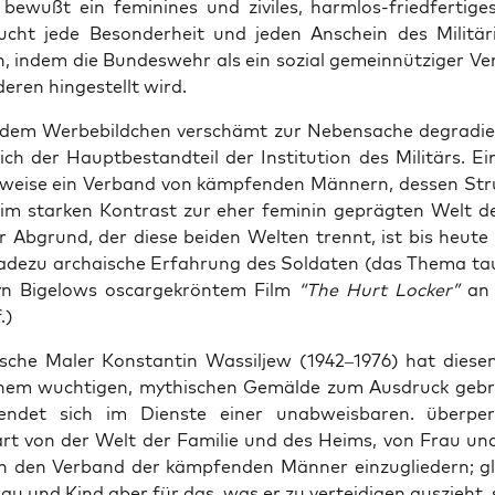
 bewußt ein femi­ni­nes und zivi­les, harm­los-fried­fer­ti­ge
ucht jede Beson­der­heit und jeden Anschein des Mili­tä­r
ren, indem die Bun­des­wehr als ein sozi­al gemein­nüt­zi­ger Ve
de­ren hin­ge­stellt wird.
em Wer­be­bild­chen ver­schämt zur Neben­sa­che degra­die
lich der Haupt­be­stand­teil der Insti­tu­ti­on des Mili­tärs. E
r­wei­se ein Ver­band von kämp­fen­den Män­nern, des­sen Str
 im star­ken Kon­trast zur eher femi­nin gepräg­ten Welt de
r Abgrund, der die­se bei­den Wel­ten trennt, ist bis heu­te 
a­de­zu archai­sche Erfah­rung des Sol­da­ten (das The­ma t
yn Bige­lows oscar­ge­krön­tem Film
“The Hurt Locker”
an 
.)
i­sche Maler Kon­stan­tin Was­sil­jew (1942–1976) hat die­s
einem wuch­ti­gen, mythi­schen Gemäl­de zum Aus­druck geb
det sich im Diens­te einer unab­weis­ba­ren. über­per­s
art von der Welt der Fami­lie und des Heims, von Frau un
n den Ver­band der kämp­fen­den Män­ner ein­zu­glie­dern; glei
rau und Kind aber für das, was er zu ver­tei­di­gen aus­zieht,