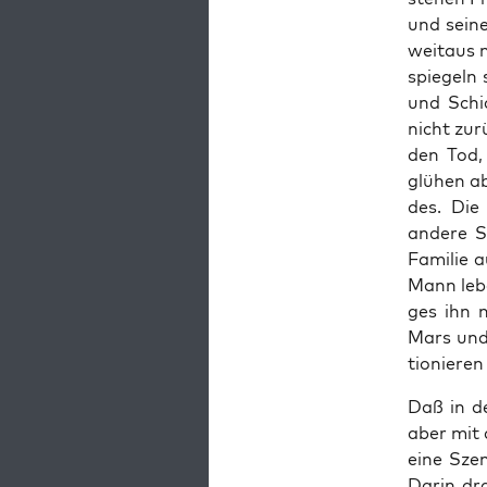
und sei­n
weit­aus 
spie­geln
und Schic
nicht zur
den Tod, 
glü­hen ab
des. Die 
ande­re 
Fami­lie 
Mann lebe
ges ihn n
Mars und 
tio­nie­ren
Daß in d
aber mit 
eine Sze­
Dar­in dra