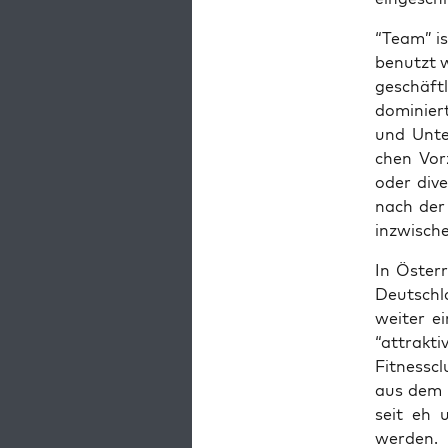
“Team” is
benutzt w
geschäft­l
domi­niert
und Unter
chen Vor­
oder dive
nach der
inzwi­sch
In Öster­
Deutsch­l
wei­ter e
“attrak­t
Fit­ness­c
aus dem B
seit eh 
werden.