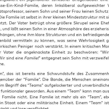
as­se-Ein-Kind-Fami­lie, deren links­li­be­ral auf­ge­weich­ter
­täts­pro­fes­sor, sei­nem Sohn und sei­ner Frau kei­nen Schutz
ie Fami­lie ist selbst in ihrer klei­nen Min­dest­struk­tur mit 
etzt. Der Vater betrügt ohne grö­ße­re Skru­pel sei­ne Ehe
), und läßt sei­nen Sohn in einer Atmo­sphä­re des erzie­he­ri
hän­gen, ohne ihm kla­re Struk­tu­ren und ein befrie­di­gen­d
len­bild ver­mit­teln zu kön­nen, was sei­ne Wehr­lo­sig­keit 
r­ki­schen Pei­ni­ger noch ver­stärkt. In einem kri­ti­schen 
 Vater die ange­knacks­te Ein­heit zu beschwö­ren: “Wir
Wir sind eine
Fami­lie!
” ent­geg­net sein Sohn mit ver­zwei­fe
me.
”, das ist bereits eine Schwund­stu­fe des Zusam­men­ha
en­über der “Fami­lie”. Die Ban­de, die Men­schen anein­an
im Begriff des “Teams” auf­ge­lo­cker­ter und unver­bind­li­che
d funk­tio­na­ler gewor­den. Aus einem “Team” kann man aus­
 Fami­lie nicht. Eine Fami­lie ist mehr als ein “Team”, eb
ein Staat oder eine mili­tä­ri­sche Ein­heit. Einem “Team” i
ränkt und lose verpflichtet.