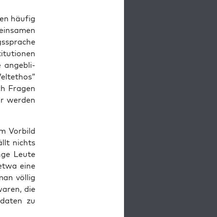
en häu­fig
ein­sa­men
gs­spra­che
­tu­tio­nen
 angeb­li­
elt­ethos”
ch Fra­gen
r wer­den
m Vor­bild
llt nichts
­ge Leu­te
(etwa eine
man völ­lig
waren, die
da­ten zu