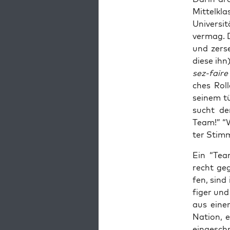
Mit­tel­kl
Uni­ver­si
ver­mag. D
und zer­s
die­se ihn
sez-fai­re
ches Rol­
sei­nem tü
sucht der
Team!” “
ter Stim
Ein “Team
recht geg
fen, sind 
fi­ger un
aus einer
Nati­on, 
ein­ge­sch