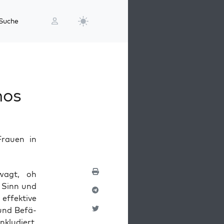
Suche
hos
rauen in
ewagt, oh
em Sinn und
fek­ti­ve
 und Befä­
klu­diert.