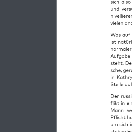
sich also
und ver­s
nivel­lie­
vie­len an
Was auf d
ist natür­
nor­ma­le
Auf­ga­be
steht. De
sche, ger
in Kath­r
Stel­le auf
Der rus­s
flikt in 
Mann wen­
Pflicht h
um sich i
ste­hen F