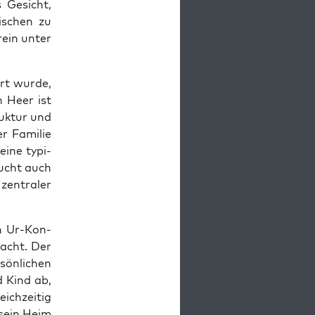
s Gesicht,
i­schen zu
r­ein unter
rt wur­de,
in Heer ist
uk­tur und
r Fami­lie
eine typi­
aucht auch
zen­tra­ler
en Ur-Kon­
racht. Der
ön­li­chen
d Kind ab,
ch­zei­tig
 sein Heim