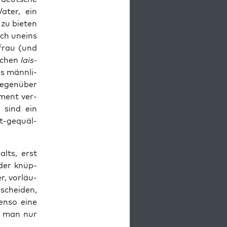
 Vater, ein
 zu bie­ten
sich uneins
­frau (und
­schen
lais­
es männ­li­
gegen­über
Moment ver­
 sind ein
lt-gequäl­
lts, erst
­der knüp­
r, vor­läu­
schei­den,
en­so eine
st man nur