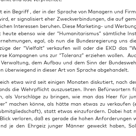
t ein Begriff , der in der Spra­che von Mana­gern und Fir­m
ird, er signa­li­siert eher Zweck­ver­bin­dun­gen, die auf gem
i­chen Inter­es­sen beru­hen. Die­se Mar­ke­ting- und Wer­bun
 heu­te eben­so wie der “Huma­ni­ta­ris­mus” sämt­li­che Insti
­neh­mun­gen, egal, ob nun die Bun­des­re­gie­rung uns die
zü­ge der “Viel­falt” ver­kau­fen will oder die EKD das “W
r­se Kam­pa­gnen uns zur “Tole­ranz” erzie­hen wol­len. Au
 Ver­wal­tung, dem Auf­bau und dem Sinn der Bun­des­weh
en über­wie­gend in die­ser Art von Spra­che abgehandelt.
reich etwa wird seit eini­gen Mona­ten dis­ku­tiert, nach de
ands die Wehr­pflicht aus­zu­set­zen. Ihren Befür­wor­tern fä
in, als Vor­schlä­ge zu brin­gen, wie man das Heer für jun
i­ver” machen kön­ne, als hät­te man etwas zu ver­kau­fen 
lub­mit­glied­schaft), statt etwas ein­zu­for­dern. Dabei hat 
lick ver­lo­ren, daß es gera­de die hohen Anfor­de­run­gen 
und je den Ehr­geiz jun­ger Män­ner geweckt haben, Sol­