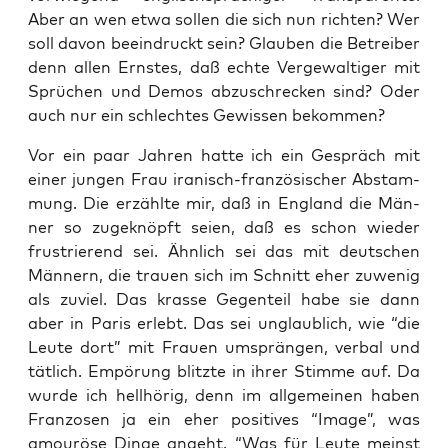
Aber an wen etwa sol­len die sich nun rich­ten? Wer
soll davon beein­druckt sein? Glau­ben die Betrei­ber
denn allen Erns­tes, daß ech­te Ver­ge­wal­ti­ger mit
Sprü­chen und Demos abzu­schre­cken sind? Oder
auch nur ein schlech­tes Gewis­sen bekommen?
Vor ein paar Jah­ren hat­te ich ein Gespräch mit
einer jun­gen Frau ira­nisch-fran­zö­si­scher Abstam­
mung. Die erzähl­te mir, daß in Eng­land die Män­
ner so zuge­knöpft sei­en, daß es schon wie­der
frus­trie­rend sei. Ähn­lich sei das mit deut­schen
Män­nern, die trau­en sich im Schnitt eher zuwe­nig
als zuviel. Das kras­se Gegen­teil habe sie dann
aber in Paris erlebt. Das sei unglaub­lich, wie “die
Leu­te dort” mit Frau­en umsprän­gen, ver­bal und
tät­lich. Empö­rung blitz­te in ihrer Stim­me auf. Da
wur­de ich hell­hö­rig, denn im all­ge­mei­nen haben
Fran­zo­sen ja ein eher posi­ti­ves “Image”, was
amou­rö­se Din­ge angeht. “Was für Leu­te meinst