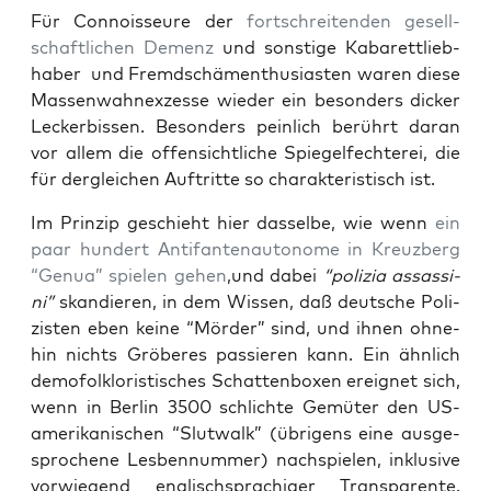
Für Con­nois­seu­re der
fort­schrei­ten­den gesell­
schaft­li­chen Demenz
und sons­ti­ge Kaba­rett­lieb­
ha­ber und Fremd­schä­menthu­si­as­ten waren die­se
Mas­sen­wahn­ex­zes­se wie­der ein beson­ders dicker
Lecker­bis­sen. Beson­ders pein­lich berührt dar­an
vor allem die offen­sicht­li­che Spie­gel­fech­te­rei, die
für der­glei­chen Auf­trit­te so cha­rak­te­ris­tisch ist.
Im Prin­zip geschieht hier das­sel­be, wie wenn
ein
paar hun­dert Anti­fan­ten­au­to­no­me in Kreuz­berg
“Genua” spie­len gehen
,und dabei
“poli­zia ass­as­si­
ni”
skan­die­ren, in dem Wis­sen, daß deut­sche Poli­
zis­ten eben kei­ne “Mör­der” sind, und ihnen ohne­
hin nichts Grö­be­res pas­sie­ren kann. Ein ähn­lich
demo­folk­lo­ris­ti­sches Schat­ten­bo­xen ereig­net sich,
wenn in Ber­lin 3500 schlich­te Gemü­ter den US-
ame­ri­ka­ni­schen “Slut­walk” (übri­gens eine aus­ge­
spro­che­ne Les­ben­num­mer) nach­spie­len, inklu­si­ve
vor­wie­gend eng­lisch­spra­chi­ger Trans­pa­ren­te.