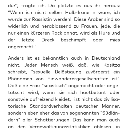
du?”, frag­te ich. Da platz­te es aus ihr her­aus:
“Wenn ich nicht sel­ber Halb-Ira­ne­rin wäre, ich
wür­de zur Ras­sis­tin wer­den!! Die­se Ara­ber sind so
wider­lich und her­ab­las­send zu Frau­en, jede, die
nur einen kür­ze­ren Rock anhat, wird als Hure und
der letz­te Dreck beschimpft oder mies
angemacht!”
Anders ist es bekannt­lich auch in Deutsch­land
nicht. Jeder Mensch weiß, daß, wie Kositza
schreibt, “sexu­el­le Beläs­ti­gung zuvör­derst ein
Phä­no­men von Ein­wan­de­rer­ge­sell­schaf­ten ist”.
Daß eine Frau “sexis­tisch” ange­macht oder ange­
tatscht wird, wenn sie sich haut­be­tont oder
sonst­wie auf­rei­zend klei­det, ist nicht das zivi­li­sa­
to­ri­sche Stan­dard­ver­hal­ten deut­scher Män­ner,
son­dern eben eher das von soge­nann­ten “Süd­län­
dern” aller Schat­tie­run­gen. Das kann man auch
an den Ver­ge­wal­ti­gungs­sta­tis­ti­ken able­sen, in