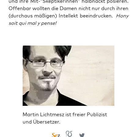
und ihre Mit-“Skeptikerinnen” halb­nackt posie­ren.
Offen­bar woll­ten die Damen nicht nur durch ihren
(durch­aus mäßi­gen) Intel­lekt beein­dru­cken.
Hony
soit qui mal y pense!
Martin Lichtmesz ist freier Publizist
und Übersetzer.