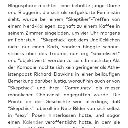
Blogo­sphä­re mach­te: eine bebrill­te jun­ge Dame
und Blog­ge­rin, die sich als auf­ge­klär­te Femi­nis­tin
sieht, wur­de bei einem “Skeptiker”-Treffen von
einem Nerd-Kol­le­gen zag­haft zu einem Kaf­fee in
sei­nem Zim­mer ein­ge­la­den, um vier Uhr mor­gens
im Fahr­stuhl. “Skep­chick” gab dem Unglück­li­chen
nicht nur einen Korb, son­dern blogg­te schnur­
stracks über das Trau­ma, nun arg “sexua­li­siert”
und “objek­ti­viert” wor­den zu sein. In nächs­ten Akt
der Komö­die mach­te sich kein gerin­ge­rer als Athe­
is­ten­papst Richard Daw­kins in einer bei­läu­fi­gen
Bemer­kung dar­über lus­tig, wor­auf hin auch er von
“Skep­chick” und ihrer “Com­mu­ni­ty” als mie­ser
männ­li­cher Chau­vi­nist ange­grif­fen wur­de. Die
Poin­te an der Geschich­te war aller­dings, daß
“Skep­chick” über­all im Netz Bil­der von sich selbst
in “sexy” Posen hin­ter­las­sen hat­te, und sogar
einen
Kalen­der
ver­öf­fent­licht hat­te, in dem sie