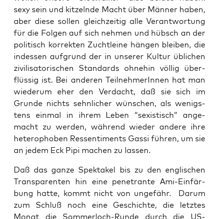
sexy sein und kit­zeln­de Macht über Män­ner haben,
aber die­se sol­len gleich­zei­tig alle Ver­ant­wor­tung
für die Fol­gen auf sich neh­men und hübsch an der
poli­tisch kor­rek­ten Zucht­lei­ne hän­gen blei­ben, die
indes­sen auf­grund der in unse­rer Kul­tur übli­chen
zivi­li­sa­to­ri­schen Stan­dards ohne­hin völ­lig über­
flüs­sig ist. Bei ande­ren Teil­neh­me­rIn­nen hat man
wie­der­um eher den Ver­dacht, daß sie sich im
Grun­de nichts sehn­li­cher wün­schen, als wenigs­
tens ein­mal in ihrem Leben “sexis­tisch” ange­
macht zu wer­den, wäh­rend wie­der ande­re ihre
hete­ro­pho­ben Res­sen­ti­ments Gas­si füh­ren, um sie
an jedem Eck Pipi machen zu lassen.
Daß das gan­ze Spek­ta­kel bis zu den eng­li­schen
Trans­pa­ren­ten hin eine pene­tran­te Ami-Ein­fär­
bung hat­te, kommt nicht von unge­fähr. Dar­um
zum Schluß noch eine Geschich­te, die letz­tes
Monat die Som­mer­loch-Run­de durch die US-