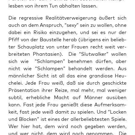
les­ben von ihrem Tun abhal­ten lassen.
Die regres­si­ve Rea­li­tät­ver­wei­ge­rung äußert sich
auch an dem Anspruch, “sexy” sein zu wol­len, ohne
dabei ein Risi­ko ein­zu­ge­hen, und sei es nur der
Pfiff von der Bau­stel­le her­ab (übri­gens ein belieb­
ter Schau­platz von unter Frau­en recht weit ver­
brei­te­ten Phan­ta­sien). Die “Slut­wal­ker” wol­len
sich wie “Schlam­pen” beneh­men dür­fen, aber
nicht wie “Schlam­pen” behan­delt wer­den. Aus
männ­li­cher Sicht ist all das eine gran­dio­se Heu­
che­lei. Jede Frau weiß, daß sie durch geschick­te
Prä­sen­ta­ti­on ihrer Rei­ze, mal mehr, mal weni­ger
sub­til, erheb­li­che Macht auf Män­ner aus­üben
kann. Fast jede Frau genießt die­se Auf­merk­sam­
keit, fast jede weiß damit zu spie­len. Und “Locken
und Blo­cken” ist eines der aller­be­lieb­tes­ten Spie­le.
Wer hier hat, dem wird noch gege­ben wer­den,
und wer nicht, dem wird noch genom­men. Die