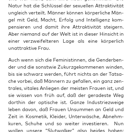
Natur hat die Schlüs­sel der sexu­el­len Attrak­ti­vi­tät
ungleich ver­teilt. Män­ner kön­nen kör­per­li­che Män­
gel mit Geld, Macht, Erfolg und Intel­li­genz kom­
pen­sie­ren und damit ihre Attrak­ti­vi­tät stei­gern.
Aber nie­mand auf der Welt ist in die­ser Hin­sicht in
einer ver­zwei­fel­te­ren Lage als eine kör­per­lich
unat­trak­ti­ve Frau.
Auch wenn sich die Femi­nis­tin­nen, die Gen­der­ben­
der und die sonst­wie Zukurz­ge­kom­me­nen win­den,
bis sie schwarz wer­den, führt nichts an der Tat­sa­
che vor­bei, daß Män­nern zu gefal­len, ein ganz zen­
tra­les, vita­les Anlie­gen der meis­ten Frau­en ist, und
sie wis­sen von früh auf, daß der gera­des­te Weg
dort­hin der opti­sche ist. Gan­ze Indus­trie­zwei­ge
leben davon, daß Frau­en Unsum­men an Geld und
Zeit in Kos­me­tik, Klei­der, Unter­wä­sche, Abnehm­
ku­ren, Schu­he und so wei­ter inves­tie­ren. Nun
wol­len unse­re “Slut­wal­ker” also bei­des haben: