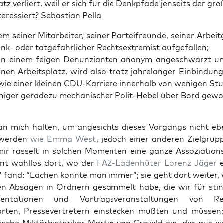
atz ver­liert, weil er sich für die Denk­pfa­de jen­seits der gr
ter­es­siert? Sebas­ti­an Pella
em sei­ner Mit­ar­bei­ter, sei­ner Par­tei­freun­de, sei­ner Arbeit
nk- oder tat­ge­fähr­li­cher Rechts­extre­mist aufgefallen;
n einem fei­gen Denun­zi­an­ten anonym ange­schwärzt und
­nen Arbeits­platz, wird also trotz jah­re­lan­ger Ein­bin­du
owie einer klei­nen CDU-Kar­rie­re inner­halb von weni­gen St
eini­ger gera­de­zu mecha­ni­scher Polit-Hebel über Bord gewo
n mich hal­ten, um ange­sichts die­ses Vor­gangs nicht eb
u wer­den
wie Emma West
, jedoch einer ande­ren Ziel­grup
ir ras­selt in sol­chen Momen­ten eine gan­ze Asso­zia­ti­ons
nt wahl­los dort, wo der
FAZ-Laden­hü­ter Lorenz Jäger
e
fand: “Lachen konn­te man immer”; sie geht dort wei­ter, 
en Absa­gen in Ord­nern gesam­melt habe, die wir für stink
sen­ta­tio­nen und Vor­trags­ver­an­stal­tun­gen von Ref
r­ten, Pres­se­ver­tre­tern ein­ste­cken muß­ten und müs­sen;
li­sche Mili­tär­his­to­ri­ker Mar­tin van Cre­veld ein, der aus 