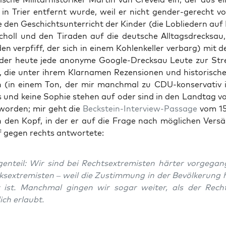
r in Trier ent­fernt wur­de, weil er nicht gen­der-gerecht vor
­re den Geschichts­un­ter­richt der Kin­der (die Lob­lie­dern a
holl und den Tira­den auf die deut­sche All­tags­dreck­sau
en ver­pfiff, der sich in einem Koh­len­kel­ler ver­barg) mit 
 der heu­te jede anony­me Goog­le-Dreck­sau Leu­te zur Stre
 die unter ihrem Klar­na­men Rezen­sio­nen und his­to­ri­sche 
en (in einem Ton, der mir manch­mal zu CDU-kon­ser­va­tiv 
 und kei­ne Sophie ste­hen auf oder sind in den Land­tag v
wor­den; mir geht die
Beck­stein-Inter­view-Pas­sa­ge
vom 15
 den Kopf, in der er auf die Fra­ge nach mög­li­chen Ver­sä
 gegen rechts antwortete:
n­teil: Wir sind bei Rechts­extre­mis­ten här­ter vor­ge­gan
ks­extre­mis­ten – weil die Zustim­mung in der Bevöl­ke­rung h
r ist. Manch­mal gin­gen wir sogar wei­ter, als der Recht
lich erlaubt.