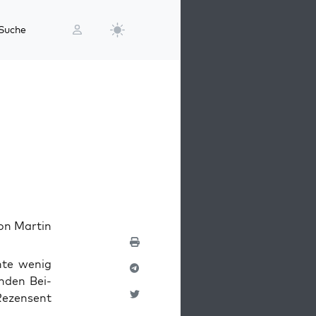
Suche
von Martin
n­te wenig
n­den Bei­
Rezen­sent