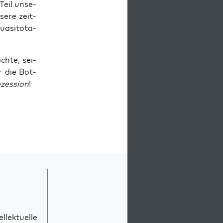
 Teil unse­
e­re zeit­
a­si­to­ta­
h­te, sei­
r die Bot­
zes­si­on
!
llektuelle