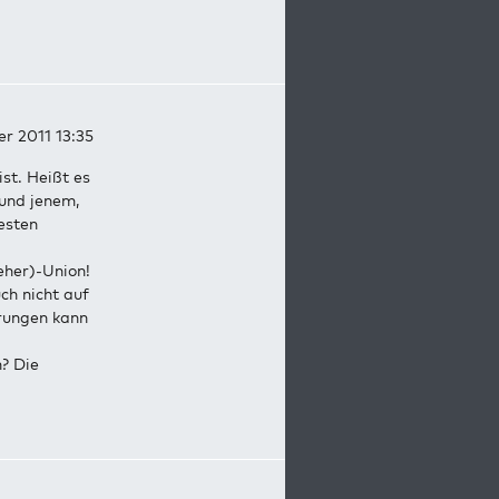
r 2011 13:35
ist. Heißt es
und jenem,
esten
eher)-Union!
ch nicht auf
erungen kann
? Die