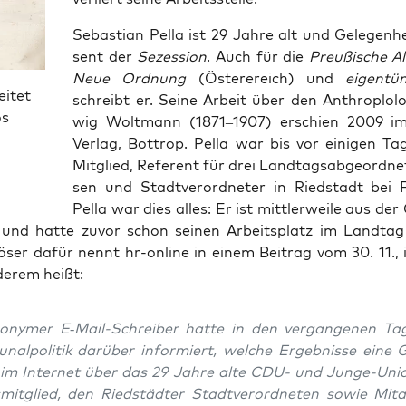
Sebas­ti­an Pel­la ist 29 Jah­re alt und Gele­gen­he
sent der
Sezes­si­on
. Auch für die
Preu­ßi­sche Al
Neue Ord­nung
(Öste­re­r­eich) und
eigen­tüm
eitet
schreibt er. Sei­ne Arbeit über den Anthro­plo­l
os
wig Wolt­mann (1871–1907) erschien 2009 im F
Ver­lag, Bot­trop. Pel­la war bis vor eini­gen 
Mit­glied, Refe­rent für drei Land­tags­ab­ge­ord­ne
sen und Stadt­ver­ord­ne­ter in Ried­stadt bei F
Pel­la war dies alles: Er ist mitt­ler­wei­le aus d
n und hat­te zuvor schon sei­nen Arbeits­platz im Land­tag v
ö­ser dafür nennt hr-online in einem Bei­trag vom 30. 11.,
e­rem heißt:
ony­mer E‑Mail-Schrei­ber hat­te in den ver­gan­ge­nen Ta
nal­po­li­tik dar­über infor­miert, wel­che Ergeb­nis­se eine 
im Inter­net über das 29 Jah­re alte CDU- und Jun­ge-Uni­
mit­glied, den Ried­städ­ter Stadt­ver­ord­ne­ten sowie Mit­ar