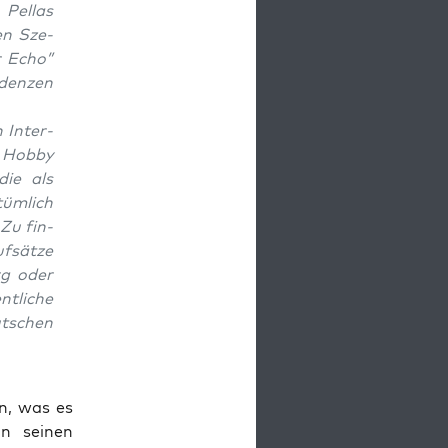
Pel­las
en Sze­
r Echo”
­den­zen
n Inter­
 Hob­by
 die als
üm­lich
 Zu fin­
­sät­ze
erg oder
t­li­che
t­schen
en, was es
n sei­nen