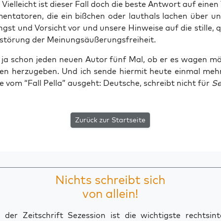
iel­leicht ist die­ser Fall doch die bes­te Ant­wort auf einen
en­ta­to­ren, die ein biß­chen oder laut­hals lachen über uns
Angst und Vor­sicht vor und unse­re Hin­wei­se auf die stil­le, qu
Zer­stö­rung der Meinungsäußerungsfreiheit.
e ja schon jeden neu­en Autor fünf Mal, ob er es wagen möc
 her­zu­ge­ben. Und ich sen­de hier­mit heu­te ein­mal meh
e vom “Fall Pel­la” aus­geht: Deut­sche, schreibt nicht für
Se
Zurück zur Startseite
Nichts schreibt sich
von allein!
der Zeitschrift Sezession ist die wichtigste rechtsinte