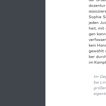
do­zen­tu
asso­zi­ie
Sophie Sc
jeden Jud
heit, mit
gen kann,
ver­fas­s
kein Hans
gewählt 
ber durch
im Kampf
Im Gege
bei Lin
grö­ße
eigent­