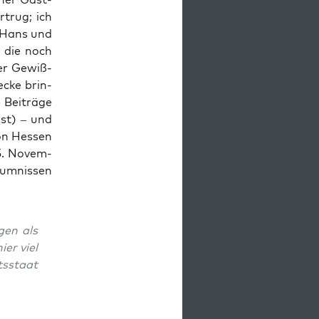
­trug; ich
uf Hans und
, die noch
der Gewiß­
­cke brin­
Bei­trä­ge
ist) – und
on Hes­sen
. Novem­
um­nis­sen
­gen als
ier viel
s­staat