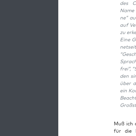
des CD
Name t
ne” au
auf Ver
zu erk
Eine Go
net­se
“Geschi
Sprach
frei”, 
den si
über di
ein Kom
Beach­
Großst
Muß ich d
für die 