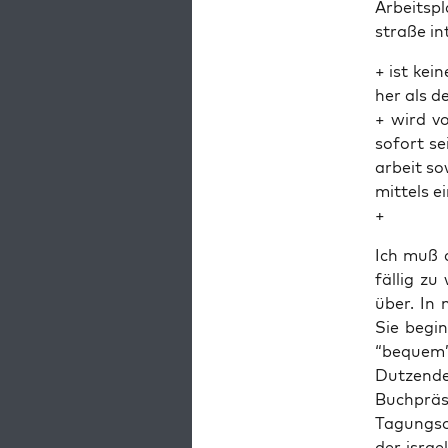
Arbeits­pl
stra­ße in
+ ist kei­n
her als de
+ wird vo
sofort sei
ar­beit s
mit­tels 
+
Ich muß a
fäl­lig z
über. In m
Sie begin
“bequem” 
Dut­zen­d
Buch­prä­
Tagungs­o
der israe­