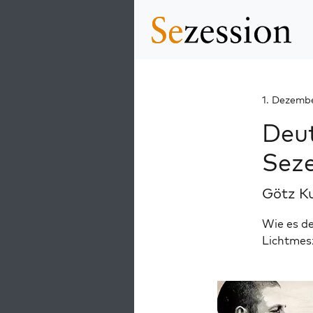
1. Dezemb
Deut
Seze
Götz K
Wie es de
Lichtmesz