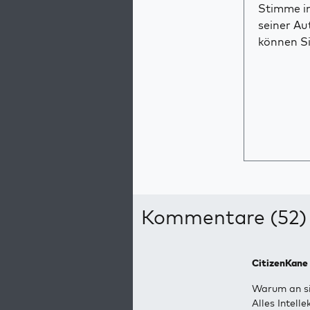
Stimme im
seiner Au
können Si
Kommentare (52)
CitizenKane
Warum an si
Alles Intell