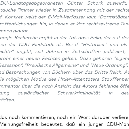
U-Land­tags­ab­ge­ord­ne­ten Gün­ter Schork aus­wirft. 
au­che “immer wie­der in Zusam­men­hang mit der rech­t
f. Kon­kret weist der E‑Mail-Ver­fas­ser laut “Darm­städ­te
­öf­fent­li­chun­gen hin, in denen er klar rechts­extre­me Ten
en­nen glaubt.
og­le-Recher­che ergibt in der Tat, dass Pel­la, der auf de
i­ten der CDU Ried­stadt als Beruf “His­to­ri­ker” und als
ch­te” angibt, seit Jah­ren in Zeit­schrif­ten publi­ziert,
­rohr einer neu­en Rech­ten gel­ten. Dazu gehö­ren “eigen­t
“Sezes­si­on”, “Preu­ßi­sche All­ge­mei­ne” und “Neue Ord­nung”.
nd Bespre­chun­gen von Büchern über das Drit­te Reich, Auf
e mög­li­chen Moti­ve des Hit­ler-Atten­tä­ters Stauf­fen­b
­men­tar über die nach Ansicht des Autors feh­len­de öffen
tung aus­län­di­scher Schwer­kri­mi­na­li­tät in deu
ädten.
as noch kom­men­tie­ren, noch ein Wort dar­über ver­lie­r
Mei­nungs­frei­heit bedeu­tet, daß ein jun­ger CDU-Man