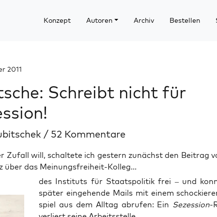
Konzept
Autoren
Archiv
Bestellen
er 2011
sche: Schreibt nicht für
ssion!
ubitschek
/
52 Kommentare
r Zufall will, schaltete ich gestern zunächst den Beitrag 
 über das Meinungsfreiheit-Kolleg...
des Insti­tuts für Staats­po­li­tik frei – und kon
spä­ter ein­ge­hen­de Mails mit einem scho­ckie­re
spiel aus dem All­tag abru­fen: Ein
Sezes­si­on
-
ver­liert sei­ne Arbeitsstelle.