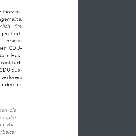
its­re­zen­
l­ge­mei­ne
,
­lich frei
o­gen Lud­
or­si­te-
Tagen CDU-
­te in Hes­
rank­furt.
er CDU aus­
er­lo­ren.
 in dem es
gen die
Goog­le-
on-Vor­
­bei­ter