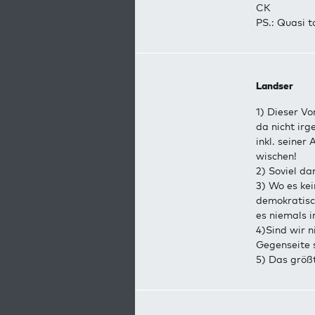
CK
PS.: Quasi to
Landser
1) Dieser Vo
da nicht ir
inkl. seiner
wischen!
2) Soviel d
3) Wo es ke
demokratisc
es niemals 
4)Sind wir 
Gegenseite s
5) Das größ