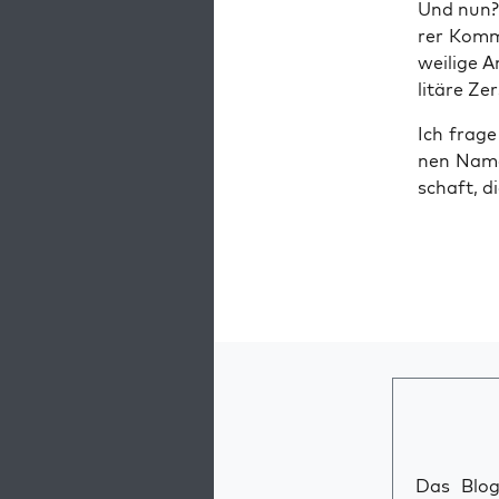
Und nun? V
rer Kom­m
wei­li­ge 
li­tä­re 
Ich fra­g
nen Namen
schaft, di
Das Blog 