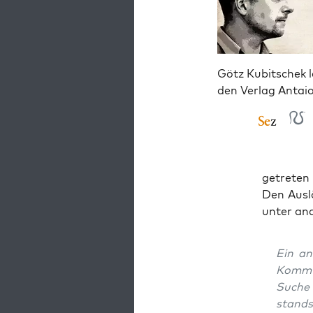
Götz Kubitschek l
den Verlag Antai
ge­tre­te
Den Aus­l
unter and
Ein an
Kom­mu­
Suche 
stands­