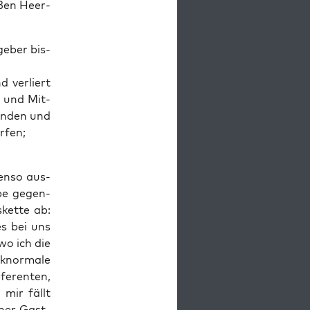
o­ßen Heer­
­ge­ber bis­
 ver­liert
ng und Mit­
un­den und
rfen;
en­so aus­
­pe gegen­
­ket­te ab:
s bei uns
wo ich die
­nor­ma­le
e­ren­ten,
 mir fällt
einer Gast­