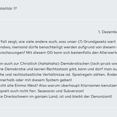
talitär ??
1. Dezembe
rfall zeigt, wie viele andere auch, was unser (?) Grundgesetz wert 
gendwo, niemand dürfe benachteiligt werden aufgrund von diesem 
 Anschauungen? Mit diesem GG kann sich bestenfalls den Allerwert
ann auch zur Christlich (hahahaha)-Demokratischen (lach-prust-wi
ine Demokratie und keinen Rechtsstaat gibt, kann und darf man au
he und rechtsstaatliche Verhältnisse od. Spielregeln zählen. Änd
innerhalb oder mit diesem System geben!
nicht alle Emma West? Also warum überhaupt Klarnamen benutzen
pielt auch nicht fair. Sezession und Subversion!
te Dreckschwein im ganzen Land, ist und bleibt der Denunziant!