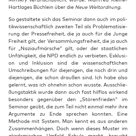
Hart­la­ges Büch­lein über die
Neue Welt­ord­nung
.
So gestal­te­te sich das Semi­nar dann auch im poli­
tik­wis­sen­schaft­lich zwei­ten Teil als Pro­ble­ma­ti­sie­
rung der Pres­se­frei­heit, die ja auch für die Jun­ge
Frei­heit gilt, der Ver­samm­lungs­frei­heit, die ja auch
für „Nazi­auf­mär­sche“ gilt, oder der staat­li­chen
Unfä­hig­keit, die NPD end­lich zu ver­bie­ten. Exklu­si­
on und Inklu­si­on sind die wis­sen­schaft­li­chen
Umschrei­bun­gen für die­je­ni­gen, die noch drin und
die­je­ni­gen, die schon drau­ßen sind. Ich habe also
gelernt, was ich ohne­hin schon wuss­te. Aus­schlie­
ßungs­tak­tik wur­de dann auch fast hilf­los wir­kend
beson­ders gegen­über den „Stö­ren­frie­den“ im
Semi­nar geübt, die zum Teil nicht ein­mal mehr ihre
Argu­men­te zu Ende spre­chen konn­ten. Eine
Metho­de mit Sys­tem. Man kennt es aus ande­ren
Zusam­men­hän­gen. Doch wenn die­ses Mus­ter im
aka­de­mi­schen Umfeld Schu­le macht, braucht