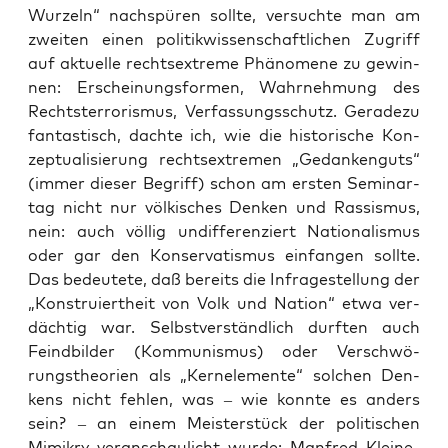
Wur­zeln“ nach­spü­ren soll­te, ver­such­te man am
zwei­ten einen poli­tik­wis­sen­schaft­li­chen Zugriff
auf aktu­el­le rechts­extre­me Phä­no­me­ne zu gewin­
nen: Erschei­nungs­for­men, Wahr­neh­mung des
Rechts­ter­ro­ris­mus, Ver­fas­sungs­schutz. Gera­de­zu
fan­tas­tisch, dach­te ich, wie die his­to­ri­sche Kon­
zep­tua­li­sie­rung rechts­extre­men „Gedan­ken­guts“
(immer die­ser Begriff) schon am ers­ten Semi­nar­
tag nicht nur völ­ki­sches Den­ken und Ras­sis­mus,
nein: auch völ­lig undif­fe­ren­ziert Natio­na­lis­mus
oder gar den Kon­ser­va­tis­mus ein­fan­gen soll­te.
Das bedeu­te­te, daß bereits die Infra­ge­stel­lung der
„Kon­stru­iert­heit von Volk und Nati­on“ etwa ver­
däch­tig war. Selbst­ver­ständ­lich durf­ten auch
Feind­bil­der (Kom­mu­nis­mus) oder Ver­schwö­
rungs­theo­rien als „Kern­ele­men­te“ sol­chen Den­
kens nicht feh­len, was – wie konn­te es anders
sein? – an einem Meis­ter­stück der poli­ti­schen
Mimi­kry ver­an­schau­licht wur­de: Man­fred Klei­ne-