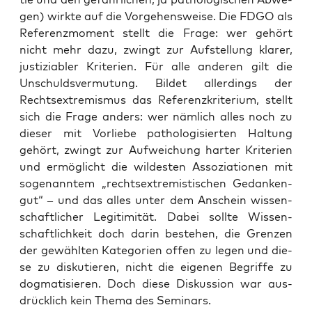
gen) wirk­te auf die Vor­ge­hens­wei­se. Die FDGO als
Refe­renz­mo­ment stellt die Fra­ge: wer gehört
nicht mehr dazu, zwingt zur Auf­stel­lung kla­rer,
jus­ti­zia­bler Kri­te­ri­en. Für alle ande­ren gilt die
Unschulds­ver­mu­tung. Bil­det aller­dings der
Rechts­extre­mis­mus das Refe­renz­kri­te­ri­um, stellt
sich die Fra­ge anders: wer näm­lich alles noch zu
die­ser mit Vor­lie­be patho­lo­gi­sier­ten Hal­tung
gehört, zwingt zur Auf­wei­chung har­ter Kri­te­ri­en
und ermög­licht die wil­des­ten Asso­zia­tio­nen mit
soge­nann­tem „rechts­extre­mis­ti­schen Gedan­ken­
gut“ – und das alles unter dem Anschein wis­sen­
schaft­li­cher Legi­ti­mi­tät. Dabei soll­te Wis­sen­
schaft­lich­keit doch dar­in bestehen, die Gren­zen
der gewähl­ten Kate­go­rien offen zu legen und die­
se zu dis­ku­tie­ren, nicht die eige­nen Begrif­fe zu
dog­ma­ti­sie­ren. Doch die­se Dis­kus­si­on war aus­
drück­lich kein The­ma des Seminars.