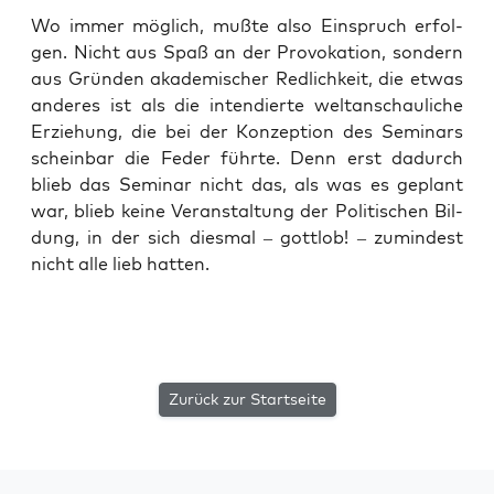
Wo immer mög­lich, muß­te also Ein­spruch erfol­
gen. Nicht aus Spaß an der Pro­vo­ka­ti­on, son­dern
aus Grün­den aka­de­mi­scher Red­lich­keit, die etwas
ande­res ist als die inten­dier­te welt­an­schau­li­che
Erzie­hung, die bei der Kon­zep­ti­on des Semi­nars
schein­bar die Feder führ­te. Denn erst dadurch
blieb das Semi­nar nicht das, als was es geplant
war, blieb kei­ne Ver­an­stal­tung der Poli­ti­schen Bil­
dung, in der sich dies­mal – gott­lob! – zumin­dest
nicht alle lieb hatten.
Zurück zur Startseite