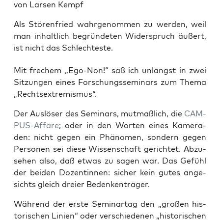
von Larsen Kempf
Als Störenfried wahrgenommen zu werden, weil
man inhaltlich begründeten Widerspruch äußert,
ist nicht das Schlechteste.
Mit fre­chem „Ego-Non!“ saß ich unlängst in zwei
Sit­zun­gen eines For­schungs­se­mi­nars zum The­ma
„Rechts­extre­mis­mus“.
Der Aus­lö­ser des Semi­nars, mut­maß­lich, die
CAM­
PUS-Affä­re
; oder in den Wor­ten eines Kame­ra­
den: nicht gegen ein Phä­no­men, son­dern gegen
Per­so­nen sei die­se Wis­sen­schaft gerich­tet. Abzu­
se­hen also, daß etwas zu sagen war. Das Gefühl
der bei­den Dozen­tin­nen: sicher kein gutes ange­
sichts gleich drei­er Bedenkenträger.
Wäh­rend der ers­te Semi­nar­tag den „gro­ßen his­
to­ri­schen Lini­en“ oder ver­schie­de­nen „his­to­ri­schen