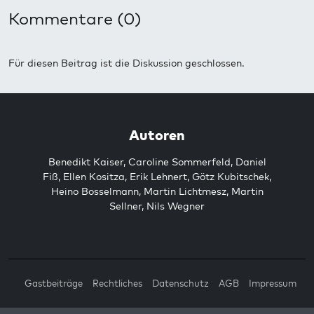
Kommentare (0)
Für diesen Beitrag ist die Diskussion geschlossen.
Autoren
Benedikt Kaiser
,
Caroline Sommerfeld
,
Daniel
Fiß
,
Ellen Kositza
,
Erik Lehnert
,
Götz Kubitschek
,
Heino Bosselmann
,
Martin Lichtmesz
,
Martin
Sellner
,
Nils Wegner
Gastbeiträge
Rechtliches
Datenschutz
AGB
Impressum