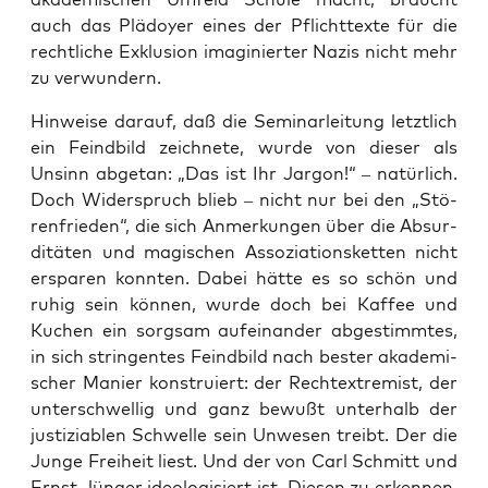
auch das Plä­doy­er eines der Pflicht­tex­te für die
recht­li­che Exklu­si­on ima­gi­nier­ter Nazis nicht mehr
zu verwundern.
Hin­wei­se dar­auf, daß die Semi­nar­lei­tung letzt­lich
ein Feind­bild zeich­ne­te, wur­de von die­ser als
Unsinn abge­tan: „Das ist Ihr Jar­gon!“ – natür­lich.
Doch Wider­spruch blieb – nicht nur bei den „Stö­
ren­frie­den“, die sich Anmer­kun­gen über die Absur­
di­tä­ten und magi­schen Asso­zia­ti­ons­ket­ten nicht
erspa­ren konn­ten. Dabei hät­te es so schön und
ruhig sein kön­nen, wur­de doch bei Kaf­fee und
Kuchen ein sorg­sam auf­ein­an­der abge­stimm­tes,
in sich strin­gen­tes Feind­bild nach bes­ter aka­de­mi­
scher Manier kon­stru­iert: der Recht­ex­tre­mist, der
unter­schwel­lig und ganz bewußt unter­halb der
jus­ti­zia­blen Schwel­le sein Unwe­sen treibt. Der die
Jun­ge Frei­heit liest. Und der von Carl Schmitt und
Ernst Jün­ger ideo­lo­gi­siert ist. Die­sen zu erken­nen,