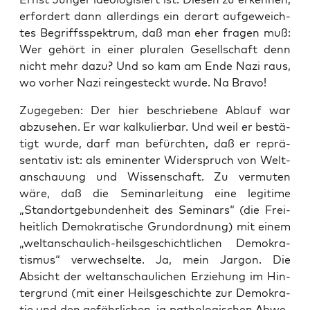
erfor­dert dann aller­dings ein der­art auf­ge­weich­
tes Begriffs­spek­trum, daß man eher fra­gen muß:
Wer gehört in einer plu­ra­len Gesell­schaft denn
nicht mehr dazu? Und so kam am Ende Nazi raus,
wo vor­her Nazi rein­ge­steckt wur­de. Na Bravo!
Zuge­ge­ben: Der hier beschrie­be­ne Ablauf war
abzu­se­hen. Er war kal­ku­lier­bar. Und weil er bestä­
tigt wur­de, darf man befürch­ten, daß er reprä­
sen­ta­tiv ist: als emi­nen­ter Wider­spruch von Welt­
an­schau­ung und Wis­sen­schaft. Zu ver­mu­ten
wäre, daß die Semi­nar­lei­tung eine legi­ti­me
„Stand­ort­ge­bun­den­heit des Semi­nars“ (die Frei­
heit­lich Demo­kra­ti­sche Grund­ord­nung) mit einem
„welt­an­schau­lich-heils­ge­schicht­li­chen Demo­kra­
tis­mus“ ver­wech­sel­te. Ja, mein Jar­gon. Die
Absicht der welt­an­schau­li­chen Erzie­hung im Hin­
ter­grund (mit einer Heils­ge­schich­te zur Demo­kra­
tie und den gefähr­li­chen, ja patho­lo­gi­schen Abwe­