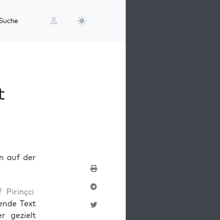
Suche
t
n auf der
 Pirin­çci
ren­de Text
er gezielt