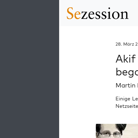
28. März 
Akif
beg
Martin
Einige L
Netzseit