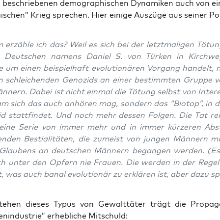
n
beschrie­be­nen demo­gra­phi­schen Dyna­mi­ken auch von e
gi­schen” Krieg spre­chen. Hier eini­ge Aus­zü­ge aus sei­ner P
erzäh­le ich das? Weil es sich bei der letzt­ma­li­gen Tötu
n Deut­schen namens Dani­el S. von Tür­ken in Kirch­we
 um einen bei­spiel­haft evo­lu­tio­nä­ren Vor­gang han­delt, 
 schlei­chen­den Geno­zids an einer bestimm­ten Grup­pe v
­nern. Dabei ist nicht ein­mal die Tötung selbst von Inter­e
am sich das auch anhö­ren mag, son­dern das “Bio­top”, in 
d statt­fin­det. Und noch mehr des­sen Fol­gen. Die Tat re
 eine Serie von immer mehr und in immer kür­ze­ren Abs
en­den Bes­tia­li­tä­ten, die zumeist von jun­gen Män­nern mo
Glau­bens an deut­schen Män­nern began­gen wer­den. (Es
ch unter den Opfern nie Frau­en. Die wer­den in der Regel 
t, was auch banal evo­lu­tio­när zu erklä­ren ist, aber dazu sp
e­hen die­ses Typus von Gewalt­tä­ter trägt die Pro­pa­
n­in­dus­trie” erheb­li­che Mitschuld: