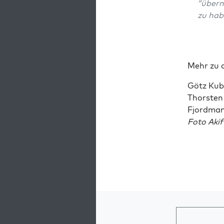
“über­
zu hab
Mehr zu 
Götz Kubi
Thors­ten
Fjord­ma
Foto Akif 