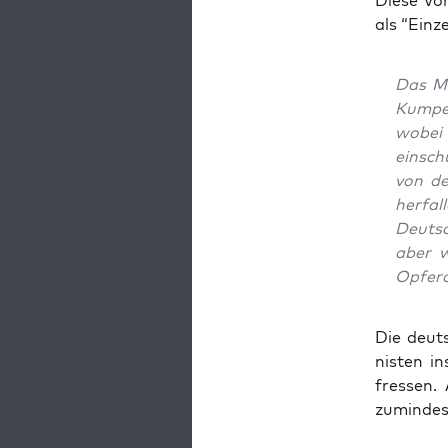
Die­se Vo
als “Ein­ze
Das Mus
Kum­pe
wobei 
ein­sc
von de
her­fal
Deut­sc
aber w
Opfer­a
Die deut­
nis­ten i
fres­sen.
zumin­des