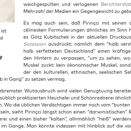
weich­ge­spül­ten und ver­lo­ge­nen
Bericht­ersta
Mehr­zahl der Medi­en ein Gegen­ge­wicht zu geb
Es mag auch sein, daß Pirin­çci mit sei­nen d
céline­sken For­mu­lie­run­gen ähn­li­ches im Sinn 
ist
es Götz Kubit­schek in der aktu­el­len Druck­aus
nd
Sezes­si­on
aus­drückt: näm­lich dem “halb ver­st
halb ver­fet­te­ten Deutsch­land” einen kräf­ti­ge
den Hin­tern zu ver­pas­sen, “um zu sehen, wo
Mus­kel zuckt: kein öko­no­mi­scher Mus­kel, son­d
der den kul­tu­rel­len, eth­ni­schen, see­li­schen Sel
eb in Gang” zu set­zen vermag.
­brems­ter Wut­aus­bruch wird vie­len Genug­tu­ung berei­te
s­üb­lich prak­ti­zier­ten Heu­che­lei und Schön­red­ne­rei ähn­li
n. Wo die übli­chen Ver­däch­ti­gen immer noch vom “bun­te
seln, sieht Pirin­çci längst schon einen “dar­wi­nis­ti­schen” R
a­rei und einen bis­her “kal­ten”, allnmäh­lich “heiß” wer­den
” im Gan­ge. Man könn­te indes­sen mit Hin­blick auf die v