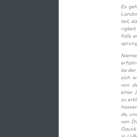
Es geht
Lands­
teil, d
rig­kei
falls e
sprung
Nie­ma
erfah­r
be der
sich wi
von de
einer 
zu erkl
has­sen
de, und
von Dop
Gauck i
in U‑B