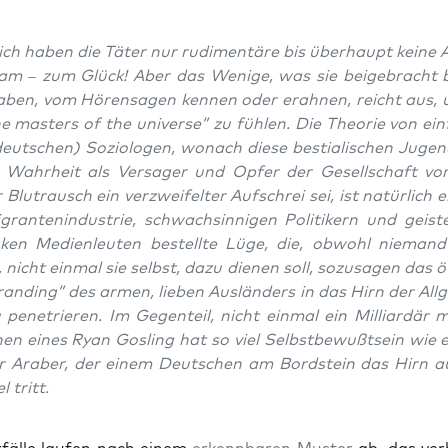
ich haben die Täter nur rudi­men­tä­re bis über­haupt kei­n
lam – zum Glück! Aber das Weni­ge, was sie bei­gebracht
ben, vom Hören­sa­gen ken­nen oder erah­nen, reicht aus, 
e mas­ters of the uni­ver­se” zu füh­len. Die Theo­rie von ein­
ut­schen) Sozio­lo­gen, wonach die­se bes­tia­li­schen Jugend
n Wahr­heit als Ver­sa­ger und Opfer der Gesell­schaft vor
 Blut­rausch ein ver­zwei­fel­ter Auf­schrei sei, ist natür­lich 
ran­ten­in­dus­trie, schwach­sin­ni­gen Poli­ti­kern und geis­t
n­ken Medi­en­leu­ten bestell­te Lüge, die, obwohl nie­mand
 nicht ein­mal sie selbst, dazu die­nen soll, sozu­sa­gen das öf
an­ding” des armen, lie­ben Aus­län­ders in das Hirn der All­
 pene­trie­ren. Im Gegen­teil, nicht ein­mal ein Mil­li­ar­där
hen eines Ryan Gosling hat so viel Selbst­be­wußt­sein wie 
r Ara­ber, der einem Deut­schen am Bord­stein das Hirn 
l tritt.