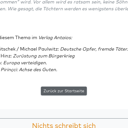
nom­men” wird. Vor allem wird es rat­sam sein, kei­ne Söh­
en. Wie gesagt, die Töch­tern wer­den es wenigs­tens überl
die­sem The­ma im
Ver­lag Antaios:
t­schek / Micha­el Paul­witz:
Deut­sche Opfer, frem­de Täter.
 Hinz:
Zurüs­tung zum Bürgerkrieg
n:
Euro­pa verteidigen.
Pirin­çci: Ach­se des Guten.
Zurück zur Startseite
Nichts schreibt sich