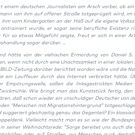
 einem deut­schen Jour­na­lis­ten am Arsch vor­bei, ob ein
mann von ihm auf offe­ner Stra­ße tot­ge­prü­gelt wird, im
a ihm vom Kin­der­gar­ten an der Haß auf die eige­ne Volks­z
t antrai­niert wur­de, er sogar sei­ne beruf­li­che Exis­tenz ris­
r für so etwas Mit­ge­fühl zeig­te, freut er sich in einer A
s­hand­lung sogar darüber. …
nd hät­te von der vie­hi­schen Ermor­dung von Dani­el S. 
en, wenn nicht durch eine Unacht­sam­keit in einer loka­len
 BILD-Zei­tung dar­über berich­tet wor­den wäre und die Nac
e ein Lauf­feu­er durch das Inter­net ver­brei­tet hät­te. Üb
r Empö­rungs­wel­le, saßen die links­ge­strick­ten Medi­en
Zwick­müh­le. Wie bringt man das Kunst­stück fer­tig, den 
ä­ren, daß schon wie­der ein unschul­di­ger Deut­scher von 
­den “Men­schen mit Migra­ti­ons­hin­ter­grund” tot­ge­schla­
 sug­ge­riert gleich­zei­tig genau das Gegen­teil? Ein klas­si­sc
­pel­denk. Viel­leicht macht man es so wie der Bun­des­prä
n sei­ner Weih­nachts­re­de: “Sor­ge berei­tet uns auch di
ahnhöfen oder auf Stra­ßen, wo Men­schen auch des­hal