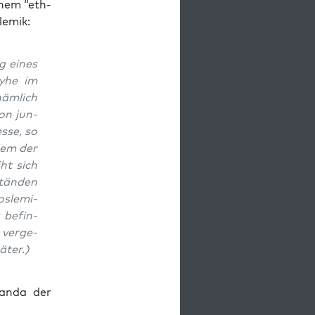
inem “eth­
olemik:
ng eines
y­he im
näm­lich
on jun­
s­se, so
dem der
iht sich
tän­den
s­le­mi­
 befin­
ver­ge­
äter.)
gan­da der