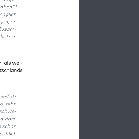
 haben”?
ög­lich
­gen, so
 Zusam­
bo­tern
hl als wei­
tsch­lands
he-Tot­
so sehr,
 schwe­
ag dazu
te schon
äh­lich