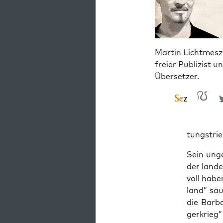
Martin Lichtmesz 
freier Publizist u
Übersetzer.
tungs­tri
Sein unge
der lan­de
voll habe
land” säu­
die Bar­b
ger­krieg