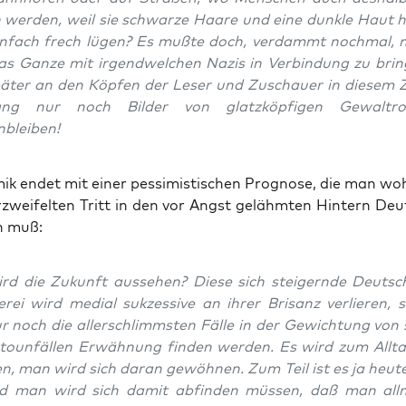
n wer­den, weil sie schwar­ze Haa­re und eine dunk­le Haut
in­fach frech lügen? Es muß­te doch, ver­dammt noch­mal, m
as Gan­ze mit irgend­wel­chen Nazis in Ver­bin­dung zu brin
ä­ter an den Köp­fen der Leser und Zuschau­er in die­sem
ng nur noch Bil­der von glatz­köp­fi­gen Gewal­tro­
bleiben!
ik endet mit einer pes­si­mis­ti­schen Pro­gno­se, die man wo
er­zwei­fel­ten Tritt in den vor Angst gelähm­ten Hin­tern Deu
en muß:
rd die Zukunft aus­se­hen? Die­se sich stei­gern­de Deut­sc
e­rei wird medi­al suk­zes­si­ve an ihrer Bri­sanz ver­lie­ren, 
r noch die aller­schlimms­ten Fäl­le in der Gewich­tung von
to­un­fäl­len Erwäh­nung fin­den wer­den. Es wird zum All­t
n, man wird sich dar­an gewöh­nen. Zum Teil ist es ja heu­
d man wird sich damit abfin­den müs­sen, daß man all­m