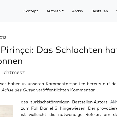
Konzept
Autoren
Archiv
Bestellen
2013
 Pirinçci: Das Schlachten ha
onnen
 Lichtmesz
eser haben in unseren Kommentarspalten bereits auf de
e
Achse des Guten
veröffentlichten Kommentar...
des tür­kisch­stäm­mi­gen Best­sel­ler-Autors
Akif
zum Fall Dani­el S. hin­ge­wie­sen. Der pro­vo­zie­
ist viel­leicht die not­wen­di­ge Roß­kur, um d