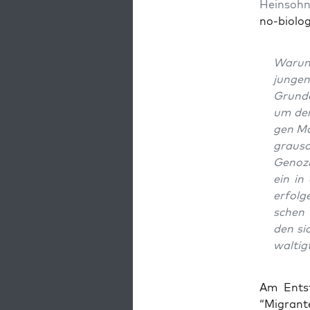
Hein­soh
no-bio­lo­
War­um 
jun­ge
Grun­de
um den
gen Män
grau­s
Geno­zi
ein in
erfol­g
schen 
den si
wal­tig
Am Ent­st
“Migran­te