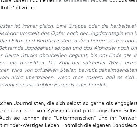
r­fäl­le lau­fen nach einem
erkenn­ba­ren Mus­ter
ab, das ver­b
l­fäl­le” abzutun:
­ter ist immer gleich. Eine Grup­pe oder die her­bei­t­e­le­fo
l­schaar umstellt das Opfer nach der Jagd­stra­te­gie von W
die Del­ta- und Beta­tie­re stets außen her­um lau­fen und 
hüch­tern­de Jagd­ge­heul sor­gen und das Alpha­tier nach u
r Beu­te Stü­cke abzu­bei­ßen beginnt, bis am Ende alle ü
­len und hin­rich­ten. Die Zahl der sol­cher­lei Wei­se ermo
hen wird von offi­zi­el­len Stel­len bewußt geheim­ge­hal­ten
ohl nicht über­trie­ben, wenn man taxiert, daß es sich
n­zahl eines veri­ta­blen Bür­ger­krie­ges handelt.
schen Jour­na­lis­ten, die sich selbst so ger­ne als enga­gie
nsze­nie­ren, sind von Zynis­mus und patho­lo­gi­schem Selbs
 Auch sie ken­nen ihre “Unter­men­schen” und ihr “unwer
t min­der-wer­ti­ges Leben – näm­lich die eige­nen Landsleut