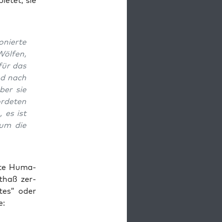
ie­tet, sie
­nier­te
öl­fen,
für das
nd nach
ber sie
r­de­ten
, es ist
 um die
r­te Huma­
t­haß zer­
­tes” oder
e: