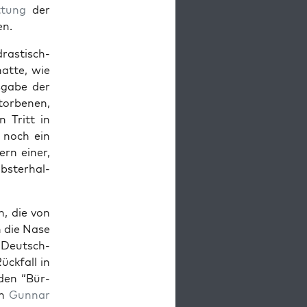
t­tung
der
en.
ras­tisch-
hat­te, wie
­ga­be der
or­be­nen,
n Tritt in
 noch ein
ern einer,
bst­er­hal­
n, die von
ch die Nase
n Deutsch­
ück­fall in
­den “Bür­
on
Gun­nar