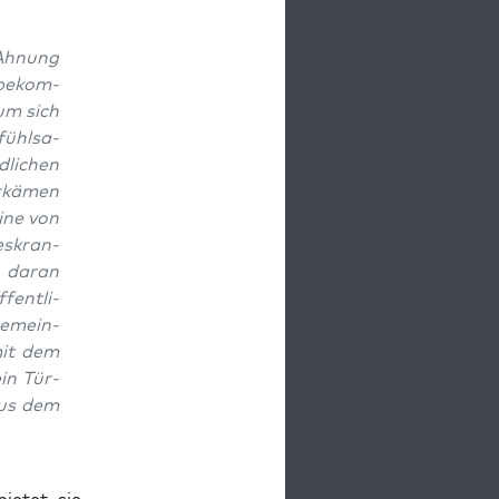
e Ahnung
 bekom­
um sich
fühl­sa­
­li­chen
­kä­men
eine von
es­kran­
 dar­an
fent­li­
ge­mein­
 mit dem
ein Tür­
aus dem