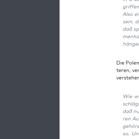
grif­fe
Also e
sein, d
daß sp
men­ha
hängen
Die Pole­m
te­ren, v
ver­ste­h
Wie wi
schlä­g
daß nu
ren Au
gehö­re
so. Un