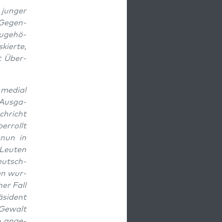
 jun­ger
 Gegen­
u­ge­hö­
kier­te,
rt Über­
medi­al
 Aus­ga­
h­richt
er­rollt
 nun in
Leu­ten
deutsch­
gen wur­
her Fall
­si­dent
e Gewalt
b ange­