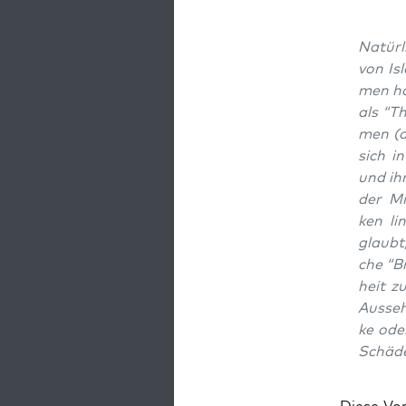
Natür­l
von Is
men ha
als “Th
men (de
sich i
und ihr
der Mig
ken li
glaubt,
che “Br
heit zu
Aus­se­
ke ode
Schä­de