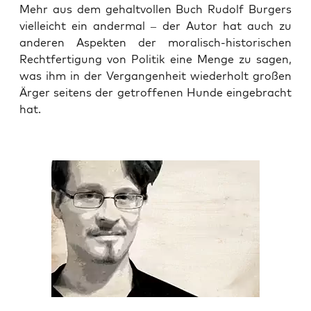
Mehr aus dem gehalt­vol­len Buch Rudolf Bur­gers
viel­leicht ein ander­mal – der Autor hat auch zu
ande­ren Aspek­ten der mora­lisch-his­to­ri­schen
Recht­fer­ti­gung von Poli­tik eine Men­ge zu sagen,
was ihm in der Ver­gan­gen­heit wie­der­holt gro­ßen
Ärger sei­tens der getrof­fe­nen Hun­de ein­ge­bracht
hat.