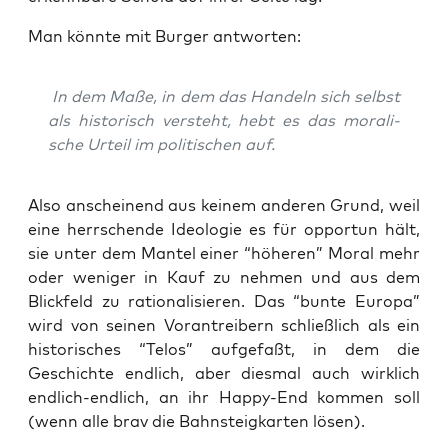
Man könn­te mit Bur­ger antworten:
In dem Maße, in dem das Han­deln sich selbst
als his­to­risch ver­steht, hebt es das mora­li­
sche Urteil im poli­ti­schen auf.
Also anschei­nend aus kei­nem ande­ren Grund, weil
eine herr­schen­de Ideo­lo­gie es für oppor­tun hält,
sie unter dem Man­tel einer “höhe­ren” Moral mehr
oder weni­ger in Kauf zu neh­men und aus dem
Blick­feld zu ratio­na­li­sie­ren. Das “bun­te Euro­pa”
wird von sei­nen Vor­an­trei­bern schließ­lich als ein
his­to­ri­sches “Telos” auf­ge­faßt, in dem die
Geschich­te end­lich, aber dies­mal auch wirk­lich
end­lich-end­lich, an ihr Hap­py-End kom­men soll
(wenn alle brav die Bahn­steig­kar­ten lösen).