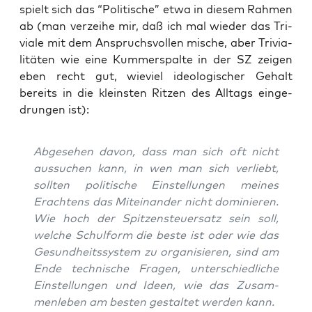
spielt sich das “Poli­ti­sche” etwa in die­sem Rah­men
ab (man ver­zei­he mir, daß ich mal wie­der das Tri­
via­le mit dem Anspruchs­vol­len mische, aber Tri­via­
li­tä­ten wie eine Kum­mer­spal­te in der SZ zei­gen
eben recht gut, wie­viel ideo­lo­gi­scher Gehalt
bereits in die kleins­ten Rit­zen des All­tags ein­ge­
drun­gen ist):
Abge­se­hen davon, dass man sich oft nicht
aus­su­chen kann, in wen man sich ver­liebt,
soll­ten poli­ti­sche Ein­stel­lun­gen mei­nes
Erach­tens das Mit­ein­an­der nicht domi­nie­ren.
Wie hoch der Spit­zen­steu­er­satz sein soll,
wel­che Schul­form die bes­te ist oder wie das
Gesund­heits­sys­tem zu orga­ni­sie­ren, sind am
Ende tech­ni­sche Fra­gen, unter­schied­li­che
Ein­stel­lun­gen und Ideen, wie das Zusam­
men­le­ben am bes­ten gestal­tet wer­den kann.