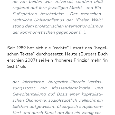
ne von bei­den war uni­ver­sal, son­dern bloß
regio­nal auf ihre jewei­li­gen Macht- und Ein­
fluß­sphä­ren beschränkt: Der
men­schen­
recht­li­che Uni­ver­sa­lis­mus
der “Frei­en Welt”
stand dem
pro­le­ta­ri­schen Inter­na­tio­na­lis­mus
der kom­mu­nis­ti­schen gegenüber (…).
Seit 1989 hat sich die “rech­te” Les­art des “hegel­
schen Tex­tes” durch­ge­setzt. Heu­te (Bur­gers Buch
erschien 2007) sei kein “höhe­res Prin­zip” mehr “in
Sicht” als
der lai­zis­ti­sche, bür­ger­lich-libe­ra­le Ver­fas­
sungs­staat mit Mas­sen­de­mo­kra­tie und
Gewal­ten­tei­lung auf Basis einer kapi­ta­lis­ti­
schen Öko­no­mie, sozi­al­staat­lich viel­leicht ein
biß­chen auf­ge­weicht, öko­lo­gisch sup­ple­men­
tiert und durch Kunst am Bau ein wenig ver­