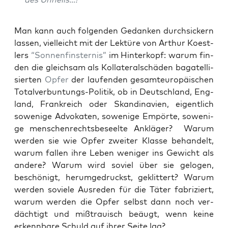
Man kann auch fol­gen­den Gedan­ken durch­si­ckern
las­sen, viel­leicht mit der Lek­tü­re von Arthur Koest­
lers
“Son­nen­fins­ter­nis”
im Hin­ter­kopf: war­um fin­
den die gleich­sam als Kol­la­te­ral­schä­den baga­tel­li­
sier­ten
Opfer
der lau­fen­den gesamt­eu­ro­päi­schen
Total­ver­b­un­tungs-Poli­tik, ob in Deutsch­land, Eng­
land, Frank­reich oder Skan­di­na­vi­en, eigent­lich
sowe­ni­ge Advo­ka­ten, sowe­ni­ge Empör­te, sowe­ni­
ge men­schen­rechts­be­seel­te Anklä­ger? War­um
wer­den sie wie Opfer zwei­ter Klas­se behan­delt,
war­um fal­len ihre Leben weni­ger ins Gewicht als
ande­re? War­um wird soviel über sie gelo­gen,
beschö­nigt, her­um­ge­druckst, geklit­tert? War­um
wer­den sovie­le Aus­re­den für die Täter fabri­ziert,
war­um wer­den die Opfer selbst dann noch ver­
däch­tigt und miß­trau­isch beäugt, wenn kei­ne
erkenn­ba­re Schuld auf ihrer Sei­te lag?