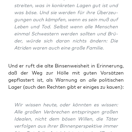
strei­ten, was in kon­kre­ten Lagen gut ist und
was böse. Und sie wer­den für ihre Über­zeu­
gun­gen auch kämp­fen, wenn es sein muß auf
Leben und Tod. Selbst wenn alle Men­schen
ein­mal Schwes­tern wer­den soll­ten und Brü­
der, wür­de sich dar­an nichts ändern: Die
Atri­den waren auch eine gro­ße Familie.
Und er ruft die alte Bin­sen­weis­heit in Erin­ne­rung,
daß der Weg zur Höl­le mit guten Vor­sät­zen
gepflas­tert ist, als War­nung an
alle
poli­ti­schen
Lager (auch den Rech­ten gibt er eini­ges zu kauen):
Wir wis­sen heu­te, oder könn­ten es wis­sen:
Alle gro­ßen Ver­bre­chen ent­sprin­gen gro­ßen
Idea­len, nicht dem bösen Wil­len, die Täter
ver­fol­gen aus ihrer Bin­nen­per­spek­ti­ve immer