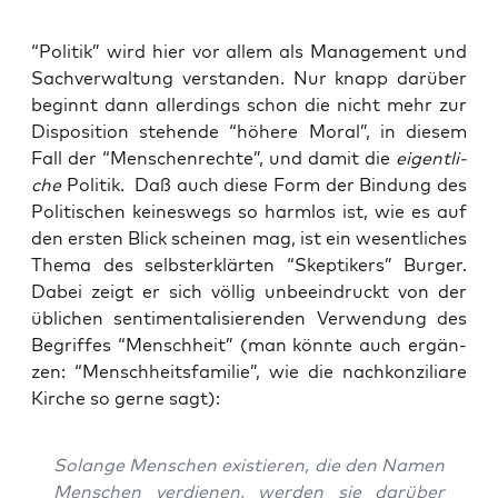
“Poli­tik” wird hier vor allem als Manage­ment und
Sach­ver­wal­tung ver­stan­den. Nur knapp dar­über
beginnt dann aller­dings schon die nicht mehr zur
Dis­po­si­ti­on ste­hen­de “höhe­re Moral”, in die­sem
Fall der “Men­schen­rech­te”, und damit die
eigent­li­
che
Poli­tik. Daß auch die­se Form der Bin­dung des
Poli­ti­schen kei­nes­wegs so harm­los ist, wie es auf
den ers­ten Blick schei­nen mag, ist ein wesent­li­ches
The­ma des selbst­er­klär­ten “Skep­ti­kers” Bur­ger.
Dabei zeigt er sich völ­lig unbe­ein­druckt von der
übli­chen sen­ti­men­ta­li­sie­ren­den Ver­wen­dung des
Begrif­fes “Mensch­heit” (man könn­te auch ergän­
zen: “Mensch­heits­fa­mi­lie”, wie die nach­kon­zi­lia­re
Kir­che so ger­ne sagt):
Solan­ge Men­schen exis­tie­ren, die den Namen
Men­schen ver­die­nen, wer­den sie dar­über