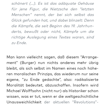
schö­nert (…). Es ist das adäqua­te Gehäu­se
für jene Figur, die Nietz­sche den “letz­ten
Men­schen” nennt, der bei sich selbst das
Glück gefun­den hat, und dabei blin­zelt: Denn
die Kämp­fe, die seit Beginn des 19. Jahr­hun­
derts, bewußt oder nicht, Kämp­fe um die
rich­ti­ge Aus­le­gung eines Tex­tes waren, sind
zu Ende.
Man kann viel­leicht sagen, daß die­sem “Arran­ge­
ment” (Bur­ger) nun nichts ande­res mehr übrig
bleibt, als sich selbst im Namen eines noch höhe­
ren mora­li­schen Prin­zips, das wie­der­um nur sei­ne
eige­ne, “zu Ende gedach­te”, also: radi­ka­li­sier­te
Mora­li­tät bedeu­tet, abzu­schaf­fen. Inso­fern wird
Micha­el Wolff­sohn (nicht nur) als His­to­ri­ker schon
wis­sen, was er tut, wenn er die welt­ge­schicht­li­che
Unaus­weich­lich­keit
der aktu­el­len “Revolutions”-