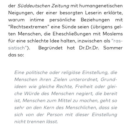
der
Süd­deut­schen Zei­tung
mit human­ge­ne­ti­schen
Nei­gun­gen, der einer besorg­ten Lese­rin erklär­te,
war­um inti­me per­sön­li­che Bezie­hun­gen mit
“Rechts­extre­men” eine Sün­de sei­en (übri­gens gel­
ten Men­schen, die Ehe­schlie­ßun­gen mit Mos­lems
für eine schlech­te Idee hal­ten, inzwi­schen als
“ras­
sis­tisch”
). Begrün­det hat Dr.Dr.Dr. Som­mer
das so:
Eine poli­ti­sche oder reli­giö­se Ein­stel­lung, die
Men­schen ihren Zie­len unter­ord­net, Grund­
ideen wie glei­che Rech­te, Frei­heit oder glei­
che Wür­de des Men­schen negiert, die bereit
ist, Men­schen zum Mit­tel zu machen, geht so
sehr an den Kern des Mensch­li­chen, dass sie
sich von der Per­son mit die­ser Ein­stel­lung
nicht tren­nen lässt.