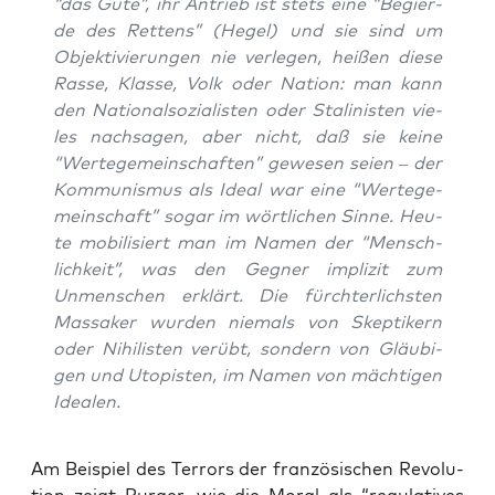
“das Gute”, ihr Antrieb ist stets eine “Begier­
de des Ret­tens” (Hegel) und sie sind um
Objek­ti­vie­run­gen nie ver­le­gen, hei­ßen die­se
Ras­se, Klas­se, Volk oder Nati­on: man kann
den Natio­nal­so­zia­lis­ten oder Sta­li­nis­ten vie­
les nach­sa­gen, aber nicht, daß sie kei­ne
“Wer­te­ge­mein­schaf­ten” gewe­sen sei­en – der
Kom­mu­nis­mus als Ide­al war eine “Wer­te­ge­
mein­schaft” sogar im wört­li­chen Sin­ne. Heu­
te mobi­li­siert man im Namen der “Mensch­
lich­keit”, was den Geg­ner impli­zit zum
Unmen­schen erklärt. Die fürch­ter­lichs­ten
Mas­sa­ker wur­den nie­mals von Skep­ti­kern
oder Nihi­lis­ten ver­übt, son­dern von Gläu­bi­
gen und Uto­pis­ten, im Namen von mäch­ti­gen
Idealen.
Am Bei­spiel des Ter­rors der fran­zö­si­schen Revo­lu­