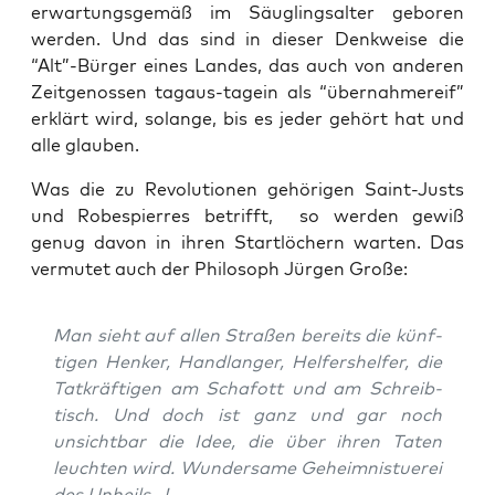
erwar­tungs­ge­mäß im Säug­lings­al­ter gebo­ren
wer­den. Und das sind in die­ser Denk­wei­se die
“Alt”-Bürger eines Lan­des, das auch von ande­ren
Zeit­ge­nos­sen tag­aus-tag­ein als “über­nah­me­r­eif”
erklärt wird, solan­ge, bis es jeder gehört hat und
alle glauben.
Was die zu Revo­lu­tio­nen gehö­ri­gen Saint-Jus­ts
und Robes­pierres betrifft, so wer­den gewiß
genug davon in ihren Start­lö­chern war­ten. Das
ver­mu­tet auch der Phi­lo­soph Jür­gen Große:
Man sieht auf allen Stra­ßen bereits die künf­
ti­gen Hen­ker, Hand­lan­ger, Hel­fers­hel­fer, die
Tat­kräf­ti­gen am Scha­fott und am Schreib­
tisch. Und doch ist ganz und gar noch
unsicht­bar die Idee, die über ihren Taten
leuch­ten wird. Wun­der­sa­me Geheim­nis­tue­rei
des Unheils…!