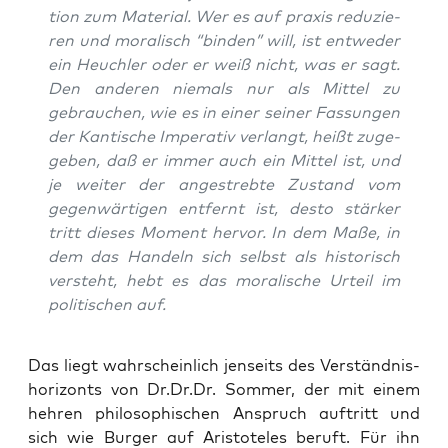
ti­on zum Mate­ri­al. Wer es auf
pra­xis
redu­zie­
ren und mora­lisch “bin­den” will, ist ent­we­der
ein Heuch­ler oder er weiß nicht, was er sagt.
Den ande­ren nie­mals
nur
als Mit­tel zu
gebrau­chen, wie es in einer sei­ner Fas­sun­gen
der Kan­ti­sche Impe­ra­tiv ver­langt, heißt zuge­
ge­ben, daß er immer
auch
ein Mit­tel ist, und
je wei­ter der ange­streb­te Zustand vom
gegen­wär­ti­gen ent­fernt ist, des­to stär­ker
tritt die­ses Moment her­vor. In dem Maße, in
dem das Han­deln sich selbst als his­to­risch
ver­steht, hebt es das mora­li­sche Urteil im
poli­ti­schen auf.
Das liegt wahr­schein­lich jen­seits des Ver­ständ­nis­
ho­ri­zonts von Dr.Dr.Dr. Som­mer, der mit einem
heh­ren phi­lo­so­phi­schen Anspruch auf­tritt und
sich wie Bur­ger auf Aris­to­te­les beruft. Für ihn