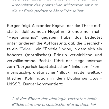
Amo­ra­li­tät des poli­ti­schen Mili­tan­ten ist nur
die zu Ende gedach­te Mora­li­tät selbst.
Bur­ger folgt Alex­an­der Kojè­ve, der die The­se auf­
stell­te, daß es nach Hegel im Grun­de nur mehr
“Hege­lia­nis­mus” gege­ben habe, das bedeu­tet
unter ande­rem die Auf­fas­sung, daß die Geschich­
te ein
“Telos” ,
ein “End­ziel” habe, in dem sich ein
höhe­res (mora­li­sches) Prin­zip ver­wirk­li­che und
ver­voll­komm­ne. Rechts führt der Hege­lia­nis­mus
zum “bür­ger­lich-kapi­ta­lis­ti­schen”, links zum “kom­
mu­nis­tisch-pro­le­ta­ri­schen” Block, mit der welt­po­
li­ti­schen Kul­mi­na­ti­on in dem Dua­lis­mus USA –
UdSSR. Bur­ger kommentiert:
Auf der Ebe­ne der Ideo­lo­gie ver­tra­ten bei­de
Blö­cke eine uni­ver­sa­lis­ti­sche Moral, doch kei­