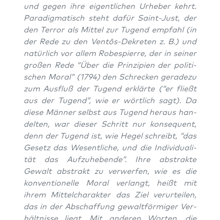
und gegen ihre eigent­li­chen Urhe­ber kehrt.
Para­dig­ma­tisch steht dafür Saint-Just, der
den Ter­ror als Mit­tel zur Tugend emp­fahl (in
der Rede zu den Ven­tôs-Dekre­ten z. B.) und
natür­lich vor allem Robes­pierre, der in sei­ner
gro­ßen Rede “Über die Prin­zi­pi­en der poli­ti­
schen Moral” (1794) den Schre­cken gera­de­zu
zum Aus­fluß der Tugend erklär­te (“er fließt
aus der Tugend”, wie er wört­lich sagt). Da
die­se Män­ner selbst aus Tugend her­aus han­
del­ten, war die­ser Schritt nur kon­se­quent,
denn der Tugend ist, wie Hegel schreibt, “das
Gesetz das Wesent­li­che, und die Indi­vi­dua­li­
tät das Auf­zu­he­ben­de”. Ihre abs­trak­te
Gewalt abs­trakt zu ver­wer­fen, wie es die
kon­ven­tio­nel­le Moral ver­langt, heißt mit
ihrem Mit­tel­cha­rak­ter das Ziel ver­ur­tei­len,
das in der Abschaf­fung gewalt­för­mi­ger Ver­
hält­nis­se liegt. Mit ande­ren Wor­ten, die