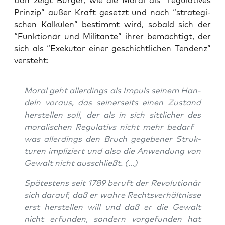
ti­on zeigt Bur­ger, wie die Moral als “regu­la­ti­ves
Prin­zip” außer Kraft gesetzt und nach “stra­te­gi­
schen Kal­kü­len” bestimmt wird, sobald sich der
“Funk­tio­när und Mili­tan­te” ihrer bemäch­tigt, der
sich als “Exe­ku­tor einer geschicht­li­chen Ten­denz”
versteht:
Moral geht aller­dings als Impuls sei­nem Han­
deln
vor­aus,
das sei­ner­seits einen Zustand
her­stel­len soll, der als in sich sitt­li­cher des
mora­li­schen Regu­la­tivs nicht mehr bedarf –
was aller­dings den Bruch gege­be­ner Struk­
tu­ren impli­ziert und also die Anwen­dung von
Gewalt nicht ausschließt. (…)
Spä­tes­tens seit 1789 beruft der Revo­lu­tio­när
sich dar­auf, daß er wah­re Rechts­ver­hält­nis­se
erst her­stel­len will und daß er die Gewalt
nicht erfun­den, son­dern vor­ge­fun­den hat