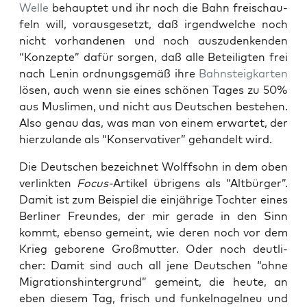
Welle
behaup­tet und ihr noch die Bahn frei­schau­
feln will, vor­aus­ge­setzt, daß irgend­wel­che noch
nicht vor­han­de­nen und noch aus­zu­den­ken­den
“Kon­zep­te” dafür sor­gen, daß alle Betei­lig­ten frei
nach Lenin ord­nungs­ge­mäß ihre
Bahn­steig­kar­ten
lösen, auch wenn sie eines schö­nen Tages zu 50%
aus Mus­li­men, und nicht aus Deut­schen bestehen.
Also genau das, was man von einem erwar­tet, der
hier­zu­lan­de als “Kon­ser­va­ti­ver” gehan­delt wird.
Die Deut­schen bezeich­net Wolff­sohn in dem oben
ver­link­ten
Focus-
Arti­kel übri­gens als “Alt­bür­ger”.
Damit ist zum Bei­spiel die ein­jäh­ri­ge Toch­ter eines
Ber­li­ner Freun­des, der mir gera­de in den Sinn
kommt, eben­so gemeint, wie deren noch vor dem
Krieg gebo­re­ne Groß­mutter. Oder noch deut­li­
cher: Damit sind auch all jene Deut­schen “ohne
Migra­ti­ons­hin­ter­grund” gemeint, die heu­te, an
eben die­sem Tag, frisch und fun­kel­na­gel­neu und