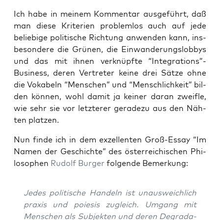
Ich habe in mei­nem Kom­men­tar aus­ge­führt, daß
man die­se Kri­te­ri­en pro­blem­los auch auf jede
belie­bi­ge poli­ti­sche Rich­tung anwen­den kann, ins­
be­son­de­re die Grü­nen, die Ein­wan­de­rungs­lob­bys
und das mit ihnen ver­knüpf­te “Integrations”-
Business, deren Ver­tre­ter kei­ne drei Sät­ze ohne
die Voka­beln “Men­schen” und “Mensch­lich­keit” bil­
den kön­nen, wohl damit ja kei­ner dar­an zweif­le,
wie sehr sie vor letz­te­rer gera­de­zu aus den Näh­
ten platzen.
Nun fin­de ich in dem exzel­len­ten Groß-Essay “Im
Namen der Geschich­te” des öster­rei­chi­schen Phi­
lo­so­phen
Rudolf Bur­ger
fol­gen­de Bemerkung:
Jedes poli­ti­sche Han­deln ist unaus­weich­lich
pra­xis
und
poie­sis
zugleich. Umgang mit
Men­schen als Sub­jek­ten und deren Degra­da­