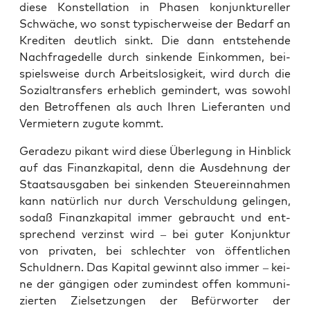
die­se Kon­stel­la­ti­on in Pha­sen kon­junk­tu­rel­ler
Schwä­che, wo sonst typi­scher­wei­se der Bedarf an
Kre­di­ten deut­lich sinkt. Die dann ent­ste­hen­de
Nach­fra­ge­del­le durch sin­ken­de Ein­kom­men, bei­
spiels­wei­se durch Arbeits­lo­sig­keit, wird durch die
Sozi­al­trans­fers erheb­lich gemin­dert, was sowohl
den Betrof­fe­nen als auch Ihren Lie­fe­ran­ten und
Ver­mie­tern zugu­te kommt.
Gera­de­zu pikant wird die­se Über­le­gung in Hin­blick
auf das Finanz­ka­pi­tal, denn die Aus­deh­nung der
Staats­aus­ga­ben bei sin­ken­den Steu­er­ein­nah­men
kann natür­lich nur durch Ver­schul­dung gelin­gen,
sodaß Finanz­ka­pi­tal immer gebraucht und ent­
spre­chend ver­zinst wird – bei guter Kon­junk­tur
von pri­va­ten, bei schlech­ter von öffent­li­chen
Schuld­nern. Das Kapi­tal gewinnt also immer – kei­
ne der gän­gi­gen oder zumin­dest offen kom­mu­ni­
zier­ten Ziel­set­zun­gen der Befür­wor­ter der