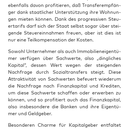
eben­falls davon pro­fi­tie­ren, daß Trans­fer­emp­fän­
ger dank staat­li­cher Unter­stüt­zung ihre Woh­nun­
gen mie­ten kön­nen. Dank des pro­gres­si­ven Steu­
er­ta­rifs darf sich der Staat selbst sogar über stei­
gen­de Steu­er­ein­nah­men freu­en, aber ist dies ist
nur eine Teil­kom­pen­sa­ti­on der Kosten.
Sowohl Unter­neh­mer als auch Immo­bi­li­en­ei­gen­tü­
mer ver­fü­gen über Sach­wer­te, also „ding­li­ches
Kapi­tal“, des­sen Wert wegen der stei­gen­den
Nach­fra­ge durch Sozi­al­trans­fers steigt. Die­se
Attrak­ti­vi­tät von Sach­wer­ten befeu­ert wie­der­um
die Nach­fra­ge nach Finanz­ka­pi­tal und Kre­di­ten,
um die­se Sach­wer­te schaf­fen oder erwer­ben zu
kön­nen, und so pro­fi­tiert auch das Finanz­ka­pi­tal,
also ins­be­son­de­re die Ban­ken und ihre Eigen­tü­
mer und Geldgeber.
Beson­de­ren Charme für Kapi­tal­ge­ber ent­fal­tet