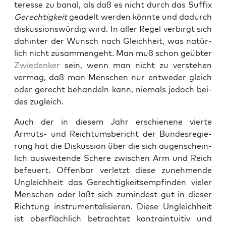
ter­es­se zu banal, als daß es nicht durch das Suf­fix
Gerech­tig­keit
geadelt wer­den könn­te und dadurch
dis­kus­si­ons­wür­dig wird. In aller Regel ver­birgt sich
dahin­ter der Wunsch nach Gleich­heit, was natür­
lich nicht zusam­men­geht. Man muß schon geüb­ter
Zwie­den­ker
sein, wenn man nicht zu ver­ste­hen
ver­mag, daß man Men­schen nur ent­we­der gleich
oder gerecht behan­deln kann, nie­mals jedoch bei­
des zugleich.
Auch der in die­sem Jahr erschie­ne­ne vier­te
Armuts- und Reich­tums­be­richt der Bun­des­re­gie­
rung hat die Dis­kus­si­on über die sich augen­schein­
lich aus­wei­ten­de Sche­re zwi­schen Arm und Reich
befeu­ert. Offen­bar ver­letzt die­se zuneh­men­de
Ungleich­heit das Gerech­tig­keits­emp­fin­den vie­ler
Men­schen oder läßt sich zumin­dest gut in die­ser
Rich­tung instru­men­ta­li­sie­ren. Die­se Ungleich­heit
ist ober­fläch­lich betrach­tet kon­train­tui­tiv und