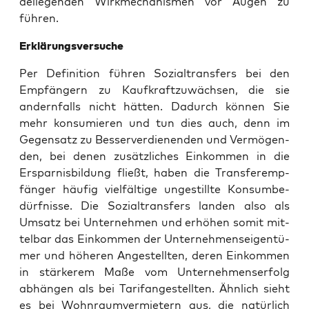
de­lie­gen­den Wirk­me­cha­nis­men vor Augen zu
führen.
Erklä­rungs­ver­su­che
Per Defi­ni­ti­on füh­ren Sozi­al­trans­fers bei den
Emp­fän­gern zu Kauf­kraft­zu­wäch­sen, die sie
andern­falls nicht hät­ten. Dadurch kön­nen Sie
mehr kon­su­mie­ren und tun dies auch, denn im
Gegen­satz zu Bes­ser­ver­die­nen­den und Ver­mö­gen­
den, bei denen zusätz­li­ches Ein­kom­men in die
Erspar­nis­bil­dung fließt, haben die Trans­fer­emp­
fän­ger häu­fig viel­fäl­ti­ge unge­still­te Kon­sum­be­
dürf­nis­se. Die Sozi­al­trans­fers lan­den also als
Umsatz bei Unter­neh­men und erhö­hen somit mit­
tel­bar das Ein­kom­men der Unter­neh­mens­ei­gen­tü­
mer und höhe­ren Ange­stell­ten, deren Ein­kom­men
in stär­ke­rem Maße vom Unter­neh­mens­er­folg
abhän­gen als bei Tarif­an­ge­stell­ten. Ähn­lich sieht
es bei Wohn­raum­ver­mie­tern aus, die natür­lich