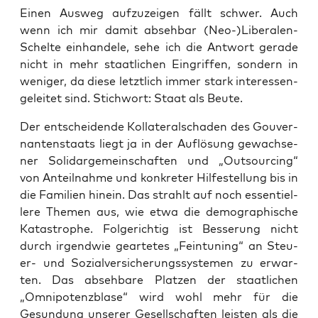
Einen Aus­weg auf­zu­zei­gen fällt schwer. Auch
wenn ich mir damit abseh­bar (Neo-)Liberalen-
Schelte ein­han­de­le, sehe ich die Ant­wort gera­de
nicht in mehr staat­li­chen Ein­grif­fen, son­dern in
weni­ger, da die­se letzt­lich immer stark inter­es­sen­
ge­lei­tet sind. Stich­wort: Staat als Beute.
Der ent­schei­den­de Kol­la­te­ral­scha­den des Gou­ver­
nan­ten­staats liegt ja in der Auf­lö­sung gewach­se­
ner Soli­dar­ge­mein­schaf­ten und „Out­sour­cing“
von Anteil­nah­me und kon­kre­ter Hil­fe­stel­lung bis in
die Fami­li­en hin­ein. Das strahlt auf noch essen­ti­el­
le­re The­men aus, wie etwa die demo­gra­phi­sche
Kata­stro­phe. Fol­ge­rich­tig ist Bes­se­rung nicht
durch irgend­wie gear­te­tes „Fein­tu­ning“ an Steu­
er- und Sozi­al­ver­si­che­rungs­sys­te­men zu erwar­
ten. Das abseh­ba­re Plat­zen der staat­li­chen
„Omni­po­tenz­bla­se“ wird wohl mehr für die
Gesun­dung unse­rer Gesell­schaf­ten leis­ten als die