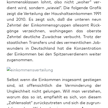
kom­mens­klas­sen lohnt, also nicht „woher“ ver­
dient wird, son­dern „wie­viel“. Die fol­gen­de Gra­fik
zeigt die Ver­tei­lung der Haus­halts­ein­kom­men 1991
und 2010. Es zeigt sich, daß die unte­ren neun
Zehn­tel der Ein­kom­mens­grup­pen alle­samt Rück­
gän­ge ver­zeich­nen, wohin­ge­gen das obers­te
Zehn­tel deut­li­che Zuwäch­se ver­bucht. Trotz der
staat­li­chen Trans­fers und des ver­meint­li­chen Job­
wun­ders in Deutsch­land hat die Kon­zen­tra­ti­on
der Ein­kom­men bei den Spit­zen­ver­die­nern wei­ter
zugenommen.
Selbst wenn die Ein­kom­men ins­ge­samt gestie­gen
sind, ist offen­sicht­lich die Ver­min­de­rung der
Ungleich­heit nicht gelun­gen. Will man ver­ste­hen,
war­um das so ist, emp­fiehlt es sich, von die­sem
„Zah­len­sa­lat“ zurück­zu­tre­ten und sich die zugrun­