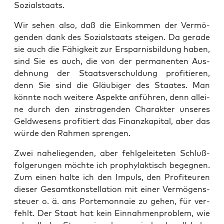
Sozialstaats.
Wir sehen also, daß die Ein­kom­men der Ver­mö­
gen­den dank des Sozi­al­staats stei­gen. Da gera­de
sie auch die Fähig­keit zur Erspar­nis­bil­dung haben,
sind Sie es auch, die von der per­ma­nen­ten Aus­
deh­nung der Staats­ver­schul­dung pro­fi­tie­ren,
denn Sie sind die Gläu­bi­ger des Staa­tes. Man
könn­te noch wei­te­re Aspek­te anfüh­ren, denn allei­
ne durch den zinstra­gen­den Cha­rak­ter unse­res
Geld­we­sens pro­fi­tiert das Finanz­ka­pi­tal, aber das
wür­de den Rah­men sprengen.
Zwei nahe­lie­gen­den, aber fehl­ge­lei­te­ten Schluß­
fol­ge­run­gen möch­te ich pro­phy­lak­tisch begeg­nen.
Zum einen hal­te ich den Impuls, den Pro­fi­teu­ren
die­ser Gesamt­kon­stel­la­ti­on mit einer Ver­mö­gens­
steu­er o. ä. ans Porte­mon­naie zu gehen, für ver­
fehlt. Der Staat hat kein Ein­nah­men­pro­blem, wie