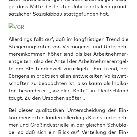
ge, dass Mit­te des letz­ten Jahr­zehnts kein grund­
sätz­li­cher Sozi­al­ab­bau statt­ge­fun­den hat.
Aller­dings fällt auf, daß im lang­fris­ti­gen Trend die
Stei­ge­rungs­ra­ten von Ver­mö­gens- und Unter­neh­
mer­ein­kom­men höher sind als bei Arbeit­neh­mer­
ent­gel­ten, also der Anteil der Arbeit­neh­mer­ent­gel­
te am BIP ten­den­zi­ell zurück­geht. Ein Trend, der
übri­gens in prak­tisch allen ent­wi­ckel­ten Volks­wirt­
schaf­ten zu beob­ach­ten ist, also kaum als Indi­ka­
tor beson­de­rer „sozia­ler Käl­te“ in Deutsch­land
taugt. Zu den Ursa­chen später…
Bei die­ser qua­li­ta­ti­ven Unter­schei­dung der Ein­
kom­mens­ar­ten lan­den aller­dings Kleinst­un­ter­neh­
mer und Groß­in­dus­tri­el­le in der glei­chen Schub­la­
de, so daß sich ein Blick auf Ver­tei­lung der Ein­