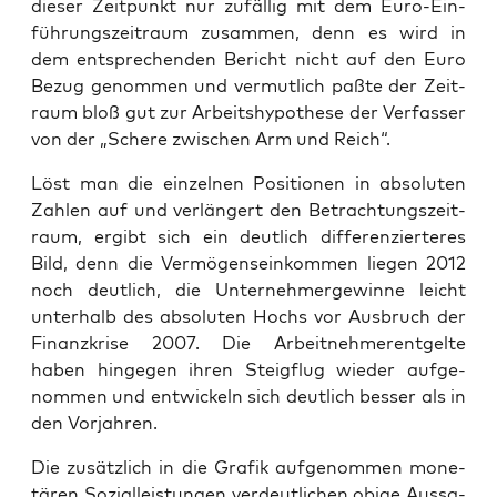
die­ser Zeit­punkt nur zufäl­lig mit dem Euro-Ein­
füh­rungs­zeit­raum zusam­men, denn es wird in
dem ent­spre­chen­den Bericht nicht auf den Euro
Bezug genom­men und ver­mut­lich paß­te der Zeit­
raum bloß gut zur Arbeits­hy­po­the­se der Ver­fas­ser
von der „Sche­re zwi­schen Arm und Reich“.
Löst man die ein­zel­nen Posi­tio­nen in abso­lu­ten
Zah­len auf und ver­län­gert den Betrach­tungs­zeit­
raum, ergibt sich ein deut­lich dif­fe­ren­zier­te­res
Bild, denn die Ver­mö­gens­ein­kom­men lie­gen 2012
noch deut­lich, die Unter­neh­mer­ge­win­ne leicht
unter­halb des abso­lu­ten Hochs vor Aus­bruch der
Finanz­kri­se 2007. Die Arbeit­neh­mer­ent­gel­te
haben hin­ge­gen ihren Steig­flug wie­der auf­ge­
nom­men und ent­wi­ckeln sich deut­lich bes­ser als in
den Vorjahren.
Die zusätz­lich in die Gra­fik auf­ge­nom­men mone­
tä­ren Sozi­al­leis­tun­gen ver­deut­li­chen obi­ge Aus­sa­