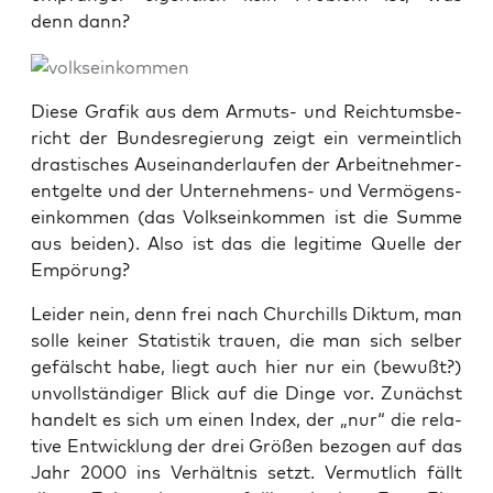
denn dann?
Die­se Gra­fik aus dem Armuts- und Reich­tums­be­
richt der Bun­des­re­gie­rung zeigt ein ver­meint­lich
dras­ti­sches Aus­ein­an­der­lau­fen der Arbeit­neh­mer­
ent­gel­te und der Unter­neh­mens- und Ver­mö­gens­
ein­kom­men (das Volks­ein­kom­men ist die Sum­me
aus bei­den). Also ist das die legi­ti­me Quel­le der
Empörung?
Lei­der nein, denn frei nach Chur­chills Dik­tum, man
sol­le kei­ner Sta­tis­tik trau­en, die man sich sel­ber
gefälscht habe, liegt auch hier nur ein (bewußt?)
unvoll­stän­di­ger Blick auf die Din­ge vor. Zunächst
han­delt es sich um einen Index, der „nur“ die rela­
ti­ve Ent­wick­lung der drei Grö­ßen bezo­gen auf das
Jahr 2000 ins Ver­hält­nis setzt. Ver­mut­lich fällt