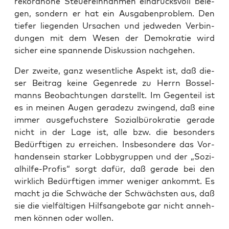
rekord­ho­he Steu­er­ein­nah­men ein­drucks­voll bele­
gen, son­dern er hat ein Aus­ga­ben­pro­blem. Den
tie­fer lie­gen­den Ursa­chen und jed­we­den Ver­bin­
dun­gen mit dem Wesen der Demo­kra­tie wird
sicher eine span­nen­de Dis­kus­si­on nachgehen.
Der zwei­te, ganz wesent­li­che Aspekt ist, daß die­
ser Bei­trag kei­ne Gegen­re­de zu Herrn Bos­sel­
manns Beob­ach­tun­gen dar­stellt. Im Gegen­teil ist
es in mei­nen Augen gera­de­zu zwin­gend, daß eine
immer aus­ge­fuch­s­te­re Sozi­al­bü­ro­kra­tie gera­de
nicht in der Lage ist, alle bzw. die beson­ders
Bedürf­ti­gen zu errei­chen. Ins­be­son­de­re das Vor­
han­den­sein star­ker Lob­by­grup­pen und der „Sozi­
al­hil­fe-Pro­fis“ sorgt dafür, daß gera­de bei den
wirk­lich Bedürf­ti­gen immer weni­ger ankommt. Es
macht ja die Schwä­che der Schwächs­ten aus, daß
sie die viel­fäl­ti­gen Hilfs­an­ge­bo­te gar nicht anneh­
men kön­nen oder wollen.