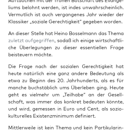
Auf­tau­chen mit der fro­hen Bot­schaft des Evan­ge­
li­ums belohnt wer­den, ist indes unwahr­schein­lich.
Ver­mut­lich ist auch ver­gan­ge­nes Jahr wie­der der
Klas­si­ker „sozia­le Gerech­tig­keit“ gege­ben worden.
An die­ser Stel­le hat Hei­no Bos­sel­mann das The­ma
zuletzt auf­ge­grif­fen
, sodaß ich eini­ge wirt­schaft­li­
che Über­le­gun­gen zu die­ser essen­ti­el­len Fra­ge
bei­steu­ern möchte.
Die Fra­ge nach der sozia­len Gerech­tig­keit hat
heu­te natür­lich eine ganz ande­re Bedeu­tung als
etwa zu Beginn des 20. Jahr­hun­derts, als es für
man­che buch­stäb­lich ums Über­le­ben ging. Heu­te
geht es viel­mehr um „Teil­ha­be“ an der Gesell­
schaft, was immer das kon­kret bedeu­ten könn­te,
und wird, gemes­sen in Euro und Cent, als sozio-
kul­tu­rel­les Exis­tenz­mi­ni­mum definiert.
Mitt­ler­wei­le ist kein The­ma und kein Par­ti­ku­lar­in­