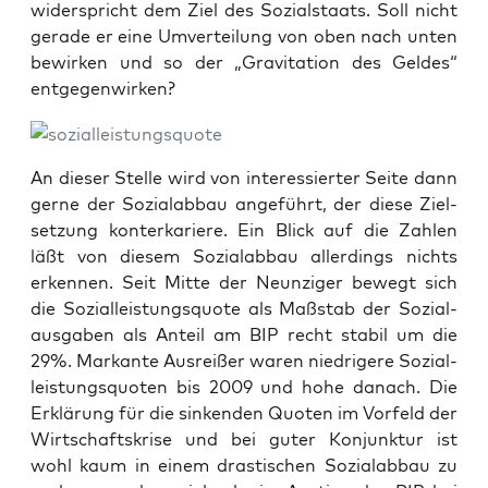
wider­spricht dem Ziel des Sozi­al­staats. Soll nicht
gera­de er eine Umver­tei­lung von oben nach unten
bewir­ken und so der „Gra­vi­ta­ti­on des Gel­des“
entgegenwirken?
An die­ser Stel­le wird von inter­es­sier­ter Sei­te dann
ger­ne der Sozi­al­ab­bau ange­führt, der die­se Ziel­
set­zung kon­ter­ka­rie­re. Ein Blick auf die Zah­len
läßt von die­sem Sozi­al­ab­bau aller­dings nichts
erken­nen. Seit Mit­te der Neun­zi­ger bewegt sich
die Sozi­al­leis­tungs­quo­te als Maß­stab der Sozi­al­
aus­ga­ben als Anteil am BIP recht sta­bil um die
29%. Mar­kan­te Aus­rei­ßer waren nied­ri­ge­re Sozi­al­
leis­tungs­quo­ten bis 2009 und hohe danach. Die
Erklä­rung für die sin­ken­den Quo­ten im Vor­feld der
Wirt­schafts­kri­se und bei guter Kon­junk­tur ist
wohl kaum in einem dras­ti­schen Sozi­al­ab­bau zu