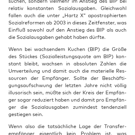
suchen, son­dern viel­mehr im Anstieg des BIP bei
rela­tiv kon­stan­ten Sozi­al­aus­ga­ben. Gleich­wohl
fal­len auch die unter „Hartz X“ apo­stro­phier­ten
Sozi­al­re­for­men ab 2003 in die­ses Zeit­fens­ter, was
Ein­fluß sowohl auf den Anstieg des BIP als auch
die Sozi­al­aus­ga­ben gehabt haben dürfte.
Wenn bei wach­sen­dem Kuchen (BIP) die Grö­ße
des Stü­ckes (Sozi­al­leis­tungs­quo­te am BIP) kon­
stant bleibt, wach­sen in abso­lu­ten Zah­len die
Umver­tei­lung und damit auch die mate­ri­el­le Res­
sour­cen der Emp­fän­ger. Soll­te der Beschäf­ti­
gungs­auf­schwung der letz­ten Jah­re nicht völ­lig
illu­so­risch sein, müß­te sich der Kreis der Emp­fän­
ger sogar redu­ziert haben und damit pro Emp­fän­
ger die Sozi­al­aus­ga­ben zumin­dest ten­den­zi­ell
gestie­gen sein.
Wenn also die tat­säch­li­che Lage der Trans­fer­
emp­fän­ger eigent­lich kein Pro­blem ist, was