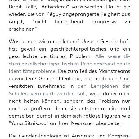
Bir­git Kel­le, “Anbie­de­rei” vor­zu­wer­fen. Da ist sie
wie­der, die von Péguy ange­pran­ger­te Feig­heit aus
Angst, “nicht hin­rei­chend pro­gres­siv zu
erscheinen”.
Was ler­nen wir aus alle­dem? Unse­re Gesell­schaft
hat gewiß ein geschlech­ter­po­li­ti­sches und ein
geschlech­ter­iden­ti­tä­res Pro­blem.
Alle wesent­li­
chen gesell­schafts­po­li­ti­schen Pro­ble­me sind heu­te
Iden­ti­täts­pro­ble­me
. Die zum Teil des Main­streams
gewor­de­ne Gen­der-Ideo­lo­gie, die nach den Uni­
ver­si­tä­ten zuneh­mend in
den Lehr­plä­nen der
Schu­len ver­an­kert wer­den soll
, wird dabei aber
nicht hel­fen kön­nen, son­dern das Pro­blem nur
noch ver­grö­ßern, denn sie ent­stammt ein- und
dem­sel­ben Sumpf, in dem sich rat­lo­se Figu­ren wie
“Yana Sit­ni­ko­va” an ihren Neu­ro­sen abarbeiten.
Die Gen­der-Ideo­lo­gie ist Aus­druck und Kom­pen­