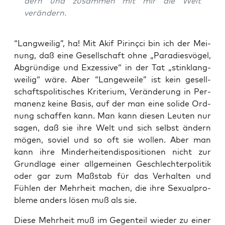
dern und zusam­men mit mir die Welt
verändern.
“Lang­wei­lig”, ha! Mit Akif Pirin­çci bin ich der Mei­
nung, daß eine Gesell­schaft ohne „Para­dies­vö­gel,
Abgrün­di­ge und Exzes­si­ve“ in der Tat „stink­lang­
wei­lig“ wäre. Aber “Lan­ge­wei­le” ist kein gesell­
schafts­po­li­ti­sches Kri­te­ri­um, Ver­än­de­rung in Per­
ma­nenz kei­ne Basis, auf der man eine soli­de Ord­
nung schaf­fen kann. Man kann die­sen Leu­ten nur
sagen, daß sie ihre Welt und sich selbst ändern
mögen, soviel und so oft sie wol­len. Aber man
kann ihre Min­der­hei­ten­dis­po­si­tio­nen nicht zur
Grund­la­ge einer all­ge­mei­nen Geschlech­ter­po­li­tik
oder gar zum Maß­stab für das Ver­hal­ten und
Füh­len der Mehr­heit machen, die ihre Sexu­al­pro­
ble­me anders lösen muß als sie.
Die­se Mehr­heit muß im Gegen­teil wie­der zu einer