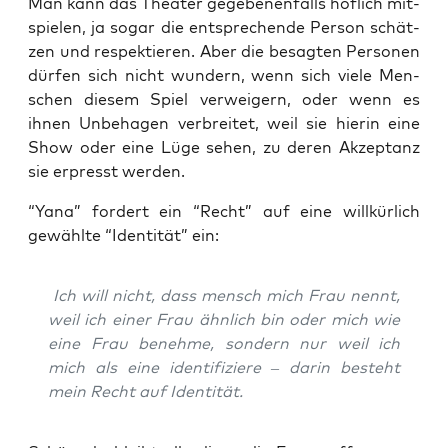
Man kann das Thea­ter gege­be­nen­falls höf­lich mit­
spie­len, ja sogar die ent­spre­chen­de Per­son schät­
zen und respek­tie­ren. Aber die besag­ten Per­so­nen
dür­fen sich nicht wun­dern, wenn sich vie­le Men­
schen die­sem Spiel ver­wei­gern, oder wenn es
ihnen Unbe­ha­gen ver­brei­tet, weil sie hier­in eine
Show oder eine Lüge sehen, zu deren Akzep­tanz
sie erpresst werden.
“Yana” for­dert ein “Recht” auf eine will­kür­lich
gewähl­te “Iden­ti­tät” ein:
Ich will nicht, dass mensch mich Frau nennt,
weil ich einer Frau ähn­lich bin oder mich wie
eine Frau beneh­me, son­dern nur weil ich
mich als eine iden­ti­fi­zie­re – dar­in besteht
mein Recht auf Identität.