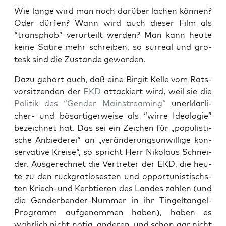
Wie lan­ge wird man noch dar­über lachen kön­nen?
Oder dür­fen? Wann wird auch die­ser Film als
“trans­phob” ver­ur­teilt wer­den? Man kann heu­te
kei­ne Sati­re mehr schrei­ben, so sur­re­al und gro­
tesk sind die Zustän­de geworden.
Dazu gehört auch, daß eine Bir­git Kel­le vom Rats­
vor­sit­zen­den der
EKD
atta­ckiert wird, weil sie die
Poli­tik des “Gen­der Main­strea­ming“
uner­klär­li­
cher- und bös­ar­ti­ger­wei­se als “wir­re Ideo­lo­gie”
bezeich­net hat. Das sei ein Zei­chen für „popu­lis­ti­
sche Anbie­de­rei“ an „ver­än­de­rungs­un­wil­li­ge kon­
ser­va­ti­ve Krei­se“, so spricht Herr Niko­laus Schnei­
der. Aus­ge­rech­net die Ver­tre­ter der EKD, die heu­
te zu den rück­grat­lo­ses­ten und oppor­tu­nis­tischs­
ten Kriech-und Kerb­tie­ren des Lan­des zäh­len (und
die Gen­der­ben­der-Num­mer in ihr Tin­gel­tan­gel-
Pro­gramm auf­ge­nom­men haben), haben es
wahr­lich nicht nötig, ande­ren, und schon gar nicht