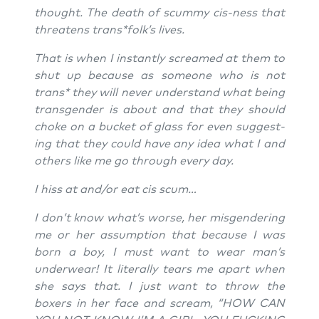
thought. The death of scum­my cis-ness that
threa­tens trans*folk’s lives.
That is when I instant­ly screa­med at them to
shut up becau­se as someone who is not
trans* they will never under­stand what being
trans­gen­der is about and that they should
cho­ke on a bucket of glass for even sug­gest­
ing that they could have any idea what I and
others like me go through every day.
I hiss at and/or eat cis scum…
I don’t know what’s worse, her mis­gen­de­ring
me or her assump­ti­on that becau­se I was
born a boy, I must want to wear man’s
under­wear! It lite­ral­ly tears me apart when
she says that. I just want to throw the
boxers in her face and scream, “HOW CAN