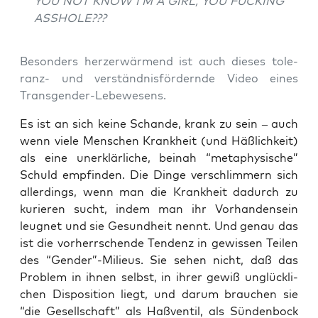
YOU NOT KNOW I’M A GIRL, YOU FUCKING
ASSHOLE???
Beson­ders herz­er­wär­mend ist auch die­ses tole­
ranz- und ver­ständ­nis­för­dern­de Video eines
Transgender-Lebewesens.
Es ist an sich kei­ne Schan­de, krank zu sein – auch
wenn vie­le Men­schen Krank­heit (und Häß­lich­keit)
als eine uner­klär­li­che, bei­nah “meta­phy­si­sche”
Schuld emp­fin­den. Die Din­ge ver­schlim­mern sich
aller­dings, wenn man die Krank­heit dadurch zu
kurie­ren sucht, indem man ihr Vor­han­den­sein
leug­net und sie Gesund­heit nennt. Und genau das
ist die vor­herr­schen­de Ten­denz in gewis­sen Tei­len
des “Gender”-Milieus. Sie sehen nicht, daß das
Pro­blem in ihnen selbst, in ihrer gewiß unglück­li­
chen Dis­po­si­ti­on liegt, und dar­um brau­chen sie
“die Gesell­schaft” als Haß­ven­til, als Sün­den­bock