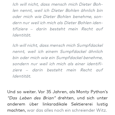
Ich will nicht, dass mensch mich Die­ter Boh­
len nennt, weil ich Die­ter Boh­len ähn­lich bin
oder mich wie Die­ter Boh­len beneh­me, son­
dern nur weil ich mich als Die­ter Boh­len iden­
ti­fi­zie­re – dar­in besteht mein Recht auf
Identität.
Ich will nicht, dass mensch mich Sumpf­da­ckel
nennt, weil ich einem Sumpf­da­ckel ähn­lich
bin oder mich wie ein Sumpf­da­ckel beneh­me,
son­dern nur weil ich mich als einer iden­ti­fi­
zie­re – dar­in besteht mein Recht auf
Identität.
Und so wei­ter. Vor 35 Jah­ren, als Mon­ty Python’s
“Das Leben des Bri­an”
dreh­ten, und sich unter
ande­rem über links­ra­di­ka­le Sek­tie­re­rei lus­tig
mach­ten,
war das alles noch ein schrei­en­der Witz.