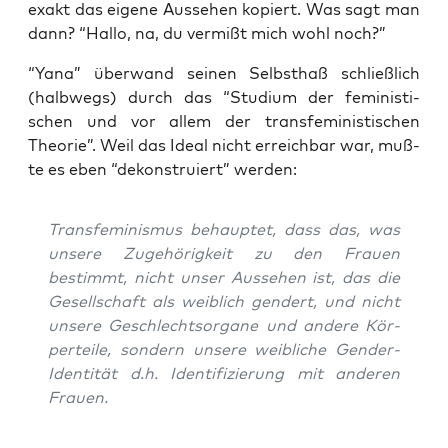
exakt das eige­ne Aus­se­hen kopiert. Was sagt man
dann? “Hal­lo, na, du ver­mißt mich wohl noch?”
“Yana” über­wand sei­nen Selbst­haß schließ­lich
(halb­wegs) durch das “Stu­di­um der femi­nis­ti­
schen und vor allem der trans­fe­mi­nis­ti­schen
Theo­rie”. Weil das Ide­al nicht erreich­bar war, muß­
te es eben “dekon­stru­iert” werden:
Trans­fe­mi­nis­mus behaup­tet, dass das, was
unse­re Zuge­hö­rig­keit zu den Frau­en
bestimmt, nicht unser Aus­se­hen ist, das die
Gesell­schaft als weib­lich gen­dert, und nicht
unse­re Geschlechts­or­ga­ne und ande­re Kör­
per­tei­le, son­dern unse­re weib­li­che Gen­der-
Iden­ti­tät d.h. Iden­ti­fi­zie­rung mit ande­ren
Frauen.