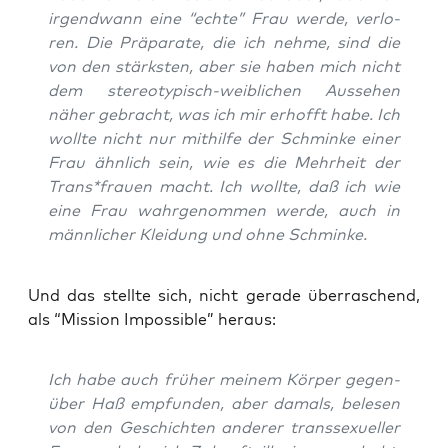
irgend­wann eine “ech­te” Frau wer­de, ver­lo­
ren. Die Prä­pa­ra­te, die ich neh­me, sind die
von den stärks­ten, aber sie haben mich nicht
dem ste­reo­ty­pisch-weib­li­chen Aus­se­hen
näher gebracht, was ich mir erhofft habe. Ich
woll­te nicht nur mit­hil­fe der Schmin­ke einer
Frau ähn­lich sein, wie es die Mehr­heit der
Trans*frauen macht. Ich woll­te, daß ich wie
eine Frau wahr­ge­nom­men wer­de, auch in
männ­li­cher Klei­dung und ohne Schminke.
Und das stell­te sich, nicht gera­de über­ra­schend,
als “Mis­si­on Impos­si­ble” heraus:
Ich habe auch frü­her mei­nem Kör­per gegen­
über Haß emp­fun­den, aber damals, bele­sen
von den Geschich­ten ande­rer trans­se­xu­el­ler