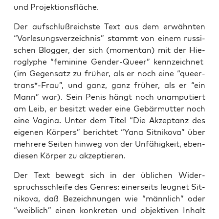
und Projektionsfläche.
Der auf­schluß­reichs­te Text aus dem erwähn­ten
“Vor­le­sungs­ver­zeich­nis” stammt von einem rus­si­
schen Blog­ger, der sich (momen­tan) mit der Hie­
ro­gly­phe “femi­ni­ne Gen­der-Que­er” kenn­zeich­net
(im Gegen­satz zu frü­her, als er noch eine “queer-
trans*-Frau”, und ganz, ganz frü­her, als er “ein
Mann” war). Sein Penis hängt noch unam­pu­tiert
am Leib, er besitzt weder eine Gebär­mut­ter noch
eine Vagi­na. Unter dem Titel “Die Akzep­tanz des
eige­nen Kör­pers” berich­tet “Yana Sit­ni­ko­va” über
meh­re­re Sei­ten hin­weg von der Unfä­hig­keit, eben­
die­sen Kör­per zu akzeptieren.
Der Text bewegt sich in der übli­chen Wider­
spruchs­schlei­fe des Gen­res: einer­seits leug­net Sit­
ni­ko­va, daß Bezeich­nun­gen wie “männ­lich” oder
“weib­lich” einen kon­kre­ten und objek­ti­ven Inhalt