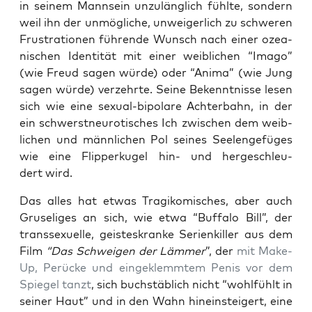
in sei­nem Mann­sein unzu­läng­lich fühl­te, son­dern
weil ihn der unmög­li­che, unwei­ger­lich zu schwe­ren
Frus­tra­tio­nen füh­ren­de Wunsch nach einer ozea­
ni­schen Iden­ti­tät mit einer weib­li­chen “Ima­go”
(wie Freud sagen wür­de) oder “Ani­ma” (wie Jung
sagen wür­de) ver­zehr­te. Sei­ne Bekennt­nis­se lesen
sich wie eine sexu­al-bipo­la­re Ach­ter­bahn, in der
ein schwerst­neu­ro­ti­sches Ich zwi­schen dem weib­
li­chen und männ­li­chen Pol sei­nes See­len­ge­fü­ges
wie eine Flip­per­ku­gel hin- und her­ge­schleu­
dert wird.
Das alles hat etwas Tra­gi­ko­mi­sches, aber auch
Gru­se­li­ges an sich, wie etwa “Buf­fa­lo Bill”, der
trans­se­xu­el­le, geis­tes­kran­ke Seri­en­kil­ler aus dem
Film
“Das Schwei­gen der Läm­mer
”, der
mit Make-
Up, Perü­cke und ein­ge­klemm­tem Penis vor dem
Spie­gel tanzt
, sich buch­stäb­lich nicht “wohl­fühlt in
sei­ner Haut” und in den Wahn hin­ein­stei­gert, eine