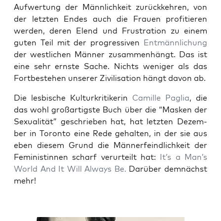
Auf­wer­tung der Männ­lich­keit zurück­keh­ren, von
der letz­ten Endes auch die Frau­en pro­fi­tie­ren
wer­den, deren Elend und Frus­tra­ti­on zu einem
guten Teil mit der pro­gres­si­ven
Ent­männ­li­chung
der west­li­chen Män­ner zusam­men­hängt. Das ist
eine sehr erns­te Sache. Nichts weni­ger als das
Fort­be­stehen unse­rer Zivi­li­sa­ti­on hängt davon ab.
Die les­bi­sche Kul­tur­kri­ti­ke­rin
Camil­le Paglia
, die
das wohl groß­ar­tigs­te Buch über die “Mas­ken der
Sexua­li­tät” geschrie­ben hat, hat letz­ten Dezem­
ber in Toron­to eine Rede gehal­ten, in der sie aus
eben die­sem Grund die Män­ner­feind­lich­keit der
Femi­nis­tin­nen scharf ver­ur­teilt hat:
It’s a Man’s
World And It Will Always Be.
Dar­über dem­nächst
mehr!