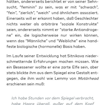
hät­ten, ande­rer­seits berich­tet er von sei­ner Sehn­
sucht, “femi­nin” zu sein, was er mit “schwach”,
“fein”, “zier­lich”, “weich” und ähn­li­chem asso­zi­iert.
Einer­seits will er erkannt haben, daß Geschlech­ter
nichts wei­ter als arbi­trä­re “sozia­le Kon­struk­te”
sei­en, ande­rer­seits nimmt er “star­ke Anti­an­dro­ge­
ne” ein, die logi­scher­wei­se nur wir­ken kön­nen,
wenn das “Männ­li­che” und “Weib­li­che” eine hand­
fes­te bio­lo­gi­sche (hor­mo­nel­le) Basis haben.
Im Lau­fe sei­ner Ent­wick­lung hat Sit­ni­ko­va nie­der­
schmet­tern­de Erfah­run­gen machen müs­sen. Wie
ein Beses­se­ner woll­te er eine zar­te Elfe sein, aber
stets blick­te ihm aus dem Spie­gel eine Gestalt ent­
ge­gen, die ihm wohl wie Lem­my von
Motör­head
erschie­nen sein muß:
Ich habe Stun­den vor dem Spie­gel ver­bracht,
habe Haa­re über­all, außer auf dem Kopf