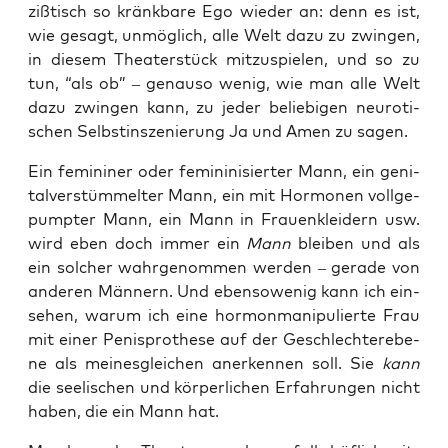
ziß­tisch so kränk­ba­re Ego wie­der an: denn es ist,
wie gesagt, unmög­lich, alle Welt dazu zu zwin­gen,
in die­sem Thea­ter­stück mit­zu­spie­len, und so zu
tun, “als ob” – genau­so wenig, wie man alle Welt
dazu zwin­gen kann, zu jeder belie­bi­gen neu­ro­ti­
schen Selbst­in­sze­nie­rung Ja und Amen zu sagen.
Ein femi­ni­ner oder femi­ni­ni­sier­ter Mann, ein geni­
tal­ver­stüm­mel­ter Mann, ein mit Hor­mo­nen voll­ge­
pump­ter Mann, ein Mann in Frau­en­klei­dern usw.
wird eben doch immer ein
Mann
blei­ben und als
ein sol­cher wahr­ge­nom­men wer­den – gera­de von
ande­ren Män­nern. Und eben­so­we­nig kann ich ein­
se­hen, war­um ich eine hor­mon­ma­ni­pu­lier­te Frau
mit einer Penis­pro­the­se auf der Geschlech­ter­ebe­
ne als mei­nes­glei­chen aner­ken­nen soll. Sie
kann
die see­li­schen und kör­per­li­chen Erfah­run­gen nicht
haben, die ein Mann hat.