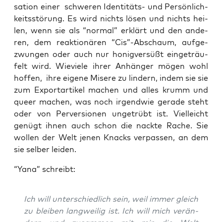
sa­ti­on einer schwe­ren Iden­ti­täts- und Per­sön­lich­
keits­stö­rung. Es wird nichts lösen und nichts hei­
len, wenn sie als “nor­mal” erklärt und den ande­
ren, dem reak­tio­nä­ren “Cis”-Abschaum, auf­ge­
zwun­gen oder auch nur honig­ver­süßt ein­ge­träu­
felt wird. Wie­vie­le ihrer Anhän­ger mögen wohl
hof­fen, ihre eige­ne Mise­re zu lin­dern, indem sie sie
zum Export­ar­ti­kel machen und alles krumm und
que­er machen, was noch irgend­wie gera­de steht
oder von Per­ver­sio­nen unge­trübt ist. Viel­leicht
genügt ihnen auch schon die nack­te Rache. Sie
wol­len der Welt jenen Knacks ver­pas­sen, an dem
sie sel­ber leiden.
“Yana” schreibt:
Ich will unter­schied­lich sein, weil immer gleich
zu blei­ben lang­wei­lig ist. Ich will mich ver­än­