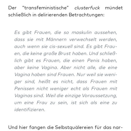
Der “trans­fe­mi­nis­ti­sche”
clust­er­fuck
mün­det
schließ­lich in deli­rie­ren­den Betrachtungen:
Es gibt Frau­en, die so mas­ku­lin aus­se­hen,
dass sie mit Män­nern ver­wech­selt wer­den,
auch wenn sie cis-sexu­ell sind. Es gibt Frau­
en, die kei­ne gro­ße Brust haben. Und schließ­
lich gibt es Frau­en, die einen Penis haben,
aber kei­ne Vagi­na. Aber nicht alle, die eine
Vagi­na haben sind Frau­en. Nur weil sie weni­
ger sind, heißt es nicht, dass Frau­en mit
Penis­sen nicht weni­ger echt als Frau­en mit
Vagi­nas sind. Weil die ein­zi­ge Vor­aus­set­zung,
um eine Frau zu sein, ist sich als eine zu
identifizieren.
Und hier fan­gen die Selbst­quä­le­rei­en für das nar­