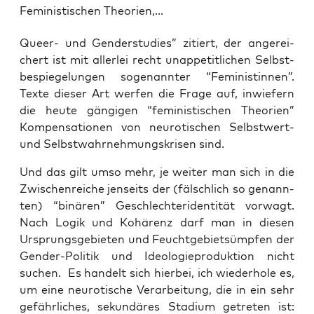
Feministischen Theorien,...
Que­er- und Gen­der­stu­dies” zitiert, der ange­rei­
chert ist mit aller­lei recht unap­pe­tit­li­chen Selbst­
be­spie­ge­lun­gen soge­nann­ter “Femi­nis­tin­nen”.
Tex­te die­ser Art wer­fen die Fra­ge auf, inwie­fern
die heu­te gän­gi­gen “femi­nis­ti­schen Theo­rien”
Kom­pen­sa­tio­nen von neu­ro­ti­schen Selbst­wert-
und Selbst­wahr­neh­mungs­kri­sen sind.
Und das gilt umso mehr, je wei­ter man sich in die
Zwi­schen­rei­che jen­seits der (fälsch­lich so genann­
ten) “binä­ren” Geschlech­ter­iden­ti­tät vor­wagt.
Nach Logik und Kohä­renz darf man in die­sen
Ursprungs­ge­bie­ten und Feucht­ge­biets­ümp­fen der
Gen­der-Poli­tik und Ideo­lo­gie­pro­duk­ti­on nicht
suchen. Es han­delt sich hier­bei, ich wie­der­ho­le es,
um eine neu­ro­ti­sche Ver­ar­bei­tung, die in ein sehr
gefähr­li­ches, sekun­dä­res Sta­di­um getre­ten ist: