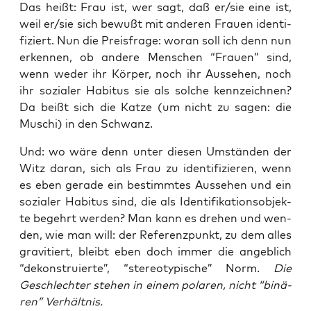
Das heißt: Frau ist, wer sagt, daß er/sie eine ist,
weil er/sie sich bewußt mit ande­ren Frau­en iden­ti­
fi­ziert. Nun die Preis­fra­ge: wor­an soll ich denn nun
erken­nen, ob ande­re Men­schen “Frau­en” sind,
wenn weder ihr Kör­per, noch ihr Aus­se­hen, noch
ihr sozia­ler Habi­tus sie als sol­che kenn­zeich­nen?
Da beißt sich die Kat­ze (um nicht zu sagen: die
Muschi) in den Schwanz.
Und: wo wäre denn unter die­sen Umstän­den der
Witz dar­an, sich als Frau zu iden­ti­fi­zie­ren, wenn
es eben gera­de ein bestimm­tes Aus­se­hen und ein
sozia­ler Habi­tus sind, die als Iden­ti­fi­ka­ti­ons­ob­jek­
te begehrt wer­den? Man kann es dre­hen und wen­
den, wie man will: der Refe­renz­punkt, zu dem alles
gra­vi­tiert, bleibt eben doch immer die angeb­lich
“dekon­stru­ier­te”, “ste­reo­ty­pi­sche” Norm.
Die
Geschlech­ter ste­hen in einem pola­ren, nicht “binä­
ren” Verhältnis.