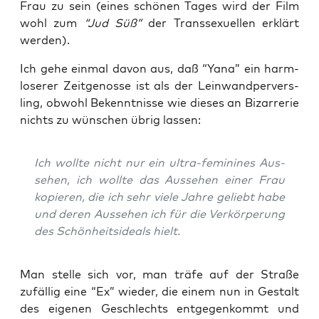
Frau zu sein (eines schö­nen Tages wird der Film
wohl zum
“Jud Süß”
der Trans­se­xu­el­len erklärt
werden).
Ich gehe ein­mal davon aus, daß “Yana” ein harm­
lo­se­rer Zeit­ge­nos­se ist als der Lein­wand­per­vers­
ling, obwohl Bekennt­nis­se wie die­ses an Bizar­re­rie
nichts zu wün­schen übrig lassen:
Ich woll­te nicht nur ein ultra-femi­ni­nes Aus­
se­hen, ich woll­te das Aus­se­hen einer Frau
kopie­ren, die ich sehr vie­le Jah­re geliebt habe
und deren Aus­se­hen ich für die Ver­kör­pe­rung
des Schön­heits­ide­als hielt.
Man stel­le sich vor, man trä­fe auf der Stra­ße
zufäl­lig eine “Ex” wie­der, die einem nun in Gestalt
des eige­nen Geschlechts ent­ge­gen­kommt und