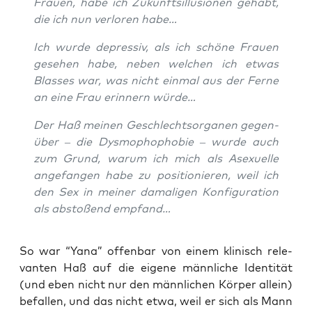
Frau­en, habe ich Zukunfts­il­lu­sio­nen gehabt,
die ich nun ver­lo­ren habe…
Ich wur­de depres­siv, als ich schö­ne Frau­en
gese­hen habe, neben wel­chen ich etwas
Blas­ses war, was nicht ein­mal aus der Fer­ne
an eine Frau erin­nern würde…
Der Haß mei­nen Geschlechts­or­ga­nen gegen­
über – die Dys­mo­pho­pho­bie – wur­de auch
zum Grund, war­um ich mich als Ase­xu­el­le
ange­fan­gen habe zu posi­tio­nie­ren, weil ich
den Sex in mei­ner dama­li­gen Kon­fi­gu­ra­ti­on
als absto­ßend empfand…
So war “Yana” offen­bar von einem kli­nisch rele­
van­ten Haß auf die eige­ne männ­li­che Iden­ti­tät
(und eben nicht nur den männ­li­chen Kör­per allein)
befal­len, und das nicht etwa, weil er sich als Mann