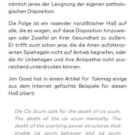
näm­lich jenes der Leug­nung der eige­nen patho­lo­
gi­schen Disposition.
Die Fol­ge ist ein rasen­der nar­ziß­ti­scher Haß auf
alle, die es wagen, auf die­se Dis­po­si­ti­on hin­zu­wei­
sen oder Zwei­fel an ihrer Gesund­heit zu äußern.
Er trifft auch schon jene, die die ihnen auf­ok­troy­
ier­ten Spiel­re­geln nicht auf Anhieb begrei­fen, oder
die ihr Unbe­ha­gen und ihre Anti­pa­thie nicht aus­
rei­chend unter­drü­cken können.
Jim Goad hat in einem Arti­kel für
Taki­mag
eini­ge
aus dem Inter­net gefisch­te Bei­spie­le für die­sen
Haß zitiert:
Die Cis Scum calls for the death of cis scum.
The death of the cis scum men­ta­li­ty. The
death of the over­ly­ing power struc­tures that
enable cis scum beha­vi­or and cis scum