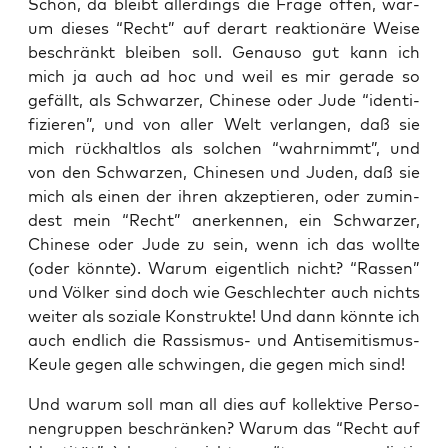
Schön, da bleibt aller­dings die Fra­ge offen, war­
um die­ses “Recht” auf der­art reak­tio­nä­re Wei­se
beschränkt blei­ben soll. Genau­so gut kann ich
mich ja auch ad hoc und weil es mir gera­de so
gefällt, als Schwar­zer, Chi­ne­se oder Jude “iden­ti­
fi­zie­ren”, und von aller Welt ver­lan­gen, daß sie
mich rück­halt­los als sol­chen “wahr­nimmt”, und
von den Schwar­zen, Chi­ne­sen und Juden, daß sie
mich als einen der ihren akzep­tie­ren, oder zumin­
dest mein “Recht” aner­ken­nen, ein Schwar­zer,
Chi­ne­se oder Jude zu sein, wenn ich das woll­te
(oder könn­te). War­um eigent­lich nicht? “Ras­sen”
und Völ­ker sind doch wie Geschlech­ter auch nichts
wei­ter als sozia­le Kon­struk­te! Und dann könn­te ich
auch end­lich die Ras­sis­mus- und Anti­se­mi­tis­mus-
Keu­le gegen alle schwin­gen, die gegen mich sind!
Und war­um soll man all dies auf kol­lek­ti­ve Per­so­
nen­grup­pen beschrän­ken? War­um das “Recht auf