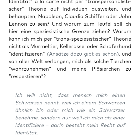
Iden­ti­tät” à la car­te nicht per “trans­per­so­na­lis­ti­
scher” Theo­rie auf Indi­vi­du­en aus­wei­ten, und
behaup­ten, Napo­le­on, Clau­dia Schif­fer oder John
Len­non zu sein? Und war­um zum Teu­fel soll ich
hier eine spe­zie­sis­ti­sche Gren­ze zie­hen? War­um
kann ich mich per “trans-spe­zie­sis­ti­scher” Theo­rie
nicht als Mur­mel­tier, Kel­ler­as­sel oder Schä­fer­hund
“iden­ti­fi­zie­ren”
(Ansät­ze dazu gibt es schon)
, und
von aller Welt ver­lan­gen, mich als sol­che Tier­chen
“wahr­zu­neh­men” und mei­ne Plä­sier­chen zu
“respek­tie­ren”?
Ich will nicht, dass mensch mich einen
Schwar­zen nennt, weil ich einem Schwar­zen
ähn­lich bin oder mich wie ein Schwar­zer
beneh­me, son­dern nur weil ich mich als einer
iden­ti­fi­zie­re – dar­in besteht mein Recht auf
Identität.