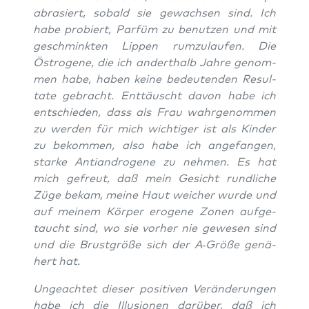
abra­siert, sobald sie gewach­sen sind. Ich
habe pro­biert, Par­füm zu benut­zen und mit
geschmink­ten Lip­pen rum­zu­lau­fen. Die
Östro­ge­ne, die ich andert­halb Jah­re genom­
men habe, haben kei­ne bedeu­ten­den Resul­
ta­te gebracht. Ent­täuscht davon habe ich
ent­schie­den, dass als Frau wahr­ge­nom­men
zu wer­den für mich wich­ti­ger ist als Kin­der
zu bekom­men, also habe ich ange­fan­gen,
star­ke Anti­an­dro­ge­ne zu neh­men. Es hat
mich gefreut, daß mein Gesicht rund­li­che
Züge bekam, mei­ne Haut wei­cher wur­de und
auf mei­nem Kör­per ero­ge­ne Zonen auf­ge­
taucht sind, wo sie vor­her nie gewe­sen sind
und die Brust­grö­ße sich der A‑Größe genä­
hert hat.
Unge­ach­tet die­ser posi­ti­ven Ver­än­de­run­gen
habe ich die Illu­sio­nen dar­über, daß ich