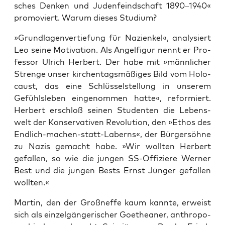
sches Den­ken und Juden­feind­schaft 1890–1940«
pro­mo­viert. War­um die­ses Studium?
»Grund­la­gen­ver­tie­fung für Nazi­en­kel«, ana­ly­siert
Leo sei­ne Moti­va­ti­on. Als Angel­fi­gur nennt er Pro­
fes­sor Ulrich Her­bert. Der habe mit »männ­li­cher
Stren­ge unser kir­chen­tags­mä­ßi­ges Bild vom Holo­
caust, das eine Schlüs­sel­stel­lung in unse­rem
Gefühls­le­ben ein­ge­nom­men hat­te«, refor­miert.
Her­bert erschloß sei­nen Stu­den­ten die Lebens­
welt der Kon­ser­va­ti­ven Revo­lu­ti­on, den »Ethos des
End­lich-machen-statt-Laberns«, der Bür­ger­söh­ne
zu Nazis gemacht habe. »Wir woll­ten Her­bert
gefal­len, so wie die jun­gen SS-Offi­zie­re Wer­ner
Best und die jun­gen Bests Ernst Jün­ger gefal­len
wollten.«
Mar­tin, den der Groß­nef­fe kaum kann­te, erweist
sich als ein­zel­gän­ge­ri­scher Goe­thea­ner, anthro­po­