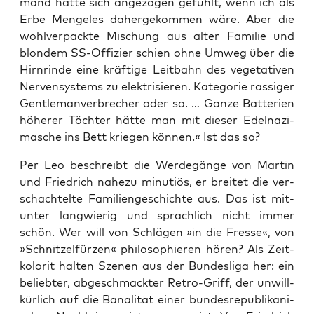
mand hät­te sich ange­zo­gen gefühlt, wenn ich als
Erbe Men­ge­les daher­ge­kom­men wäre. Aber die
wohl­ver­pack­te Mischung aus alter Fami­lie und
blon­dem SS-Offi­zier schien ohne Umweg über die
Hirn­rin­de eine kräf­ti­ge Leit­bahn des vege­ta­ti­ven
Ner­ven­sys­tems zu elek­tri­sie­ren. Kate­go­rie ras­si­ger
Gen­tle­man­ver­bre­cher oder so. … Gan­ze Bat­te­rien
höhe­rer Töch­ter hät­te man mit die­ser Edel­na­zi­
ma­sche ins Bett krie­gen kön­nen.« Ist das so?
Per Leo beschreibt die Wer­de­gän­ge von Mar­tin
und Fried­rich nahe­zu minu­ti­ös, er brei­tet die ver­
schach­tel­te Fami­li­en­ge­schich­te aus. Das ist mit­
un­ter lang­wie­rig und sprach­lich nicht immer
schön. Wer will von Schlä­gen »in die Fres­se«, von
»Schnit­zel­für­zen« phi­lo­so­phie­ren hören? Als Zeit­
ko­lo­rit hal­ten Sze­nen aus der Bun­des­li­ga her: ein
belieb­ter, abge­schmack­ter Retro-Griff, der unwill­
kür­lich auf die Bana­li­tät einer bun­des­re­pu­bli­ka­ni­