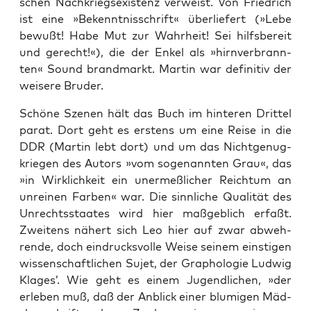
schen Nach­kriegs­exis­tenz ver­weist. Von Fried­rich
ist eine »Bekennt­nis­schrift« über­lie­fert (»Lebe
bewußt! Habe Mut zur Wahr­heit! Sei hilfs­be­reit
und gerecht!«), die der Enkel als »hirn­ver­brann­
ten« Sound brand­markt. Mar­tin war defi­ni­tiv der
wei­se­re Bruder.
Schö­ne Sze­nen hält das Buch im hin­te­ren Drit­tel
parat. Dort geht es ers­tens um eine Rei­se in die
DDR (Mar­tin lebt dort) und um das Nicht­ge­nug­
krie­gen des Autors »vom soge­nann­ten Grau«, das
»in Wirk­lich­keit ein uner­meß­li­cher Reich­tum an
unrei­nen Far­ben« war. Die sinn­li­che Qua­li­tät des
Unrechts­staa­tes wird hier maß­geb­lich erfaßt.
Zwei­tens nähert sich Leo hier auf zwar abweh­
ren­de, doch ein­drucks­vol­le Wei­se sei­nem eins­ti­gen
wis­sen­schaft­li­chen Sujet, der Gra­pho­lo­gie Lud­wig
Kla­ges’. Wie geht es einem Jugend­li­chen, »der
erle­ben muß, daß der Anblick einer blu­mi­gen Mäd­