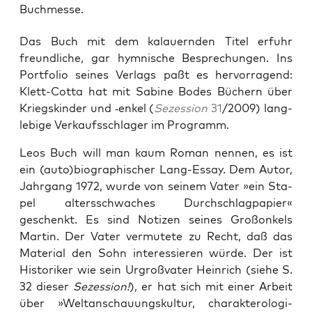
Buchmesse.
Das Buch mit dem kalau­ern­den Titel erfuhr
freund­li­che, gar hym­ni­sche Bespre­chun­gen. Ins
Port­fo­lio sei­nes Ver­lags paßt es her­vor­ra­gend:
Klett-Cot­ta hat mit Sabi­ne Bodes Büchern über
Kriegs­kin­der und ‑enkel (
Sezes­si­on
31
/2009) lang­
le­bi­ge Ver­kaufs­schla­ger im Programm.
Leos Buch will man kaum Roman nen­nen, es ist
ein (auto)biographischer Lang-Essay. Dem Autor,
Jahr­gang 1972, wur­de von sei­nem Vater »ein Sta­
pel alters­schwa­ches Durch­schlag­pa­pier«
geschenkt. Es sind Noti­zen sei­nes Groß­on­kels
Mar­tin. Der Vater ver­mu­te­te zu Recht, daß das
Mate­ri­al den Sohn inter­es­sie­ren wür­de. Der ist
His­to­ri­ker wie sein Urgroß­va­ter Hein­rich (sie­he S.
32 die­ser
Sezes­si­on!
), er hat sich mit einer Arbeit
über »Welt­an­schau­ungs­kul­tur, cha­rak­te­ro­lo­gi­