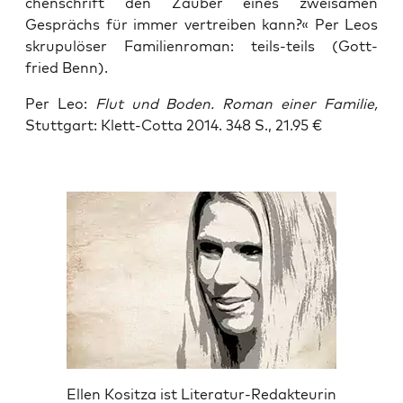
chen­schrift den Zau­ber eines zwei­sa­men
Gesprächs für immer ver­trei­ben kann?« Per Leos
skru­pu­lö­ser Fami­li­en­ro­man: teils-teils (Gott­
fried Benn).
Per Leo:
Flut und Boden. Roman einer Fami­lie,
Stutt­gart: Klett-Cot­ta 2014. 348 S., 21.95 €
Ellen Kositza ist Literatur-Redakteurin