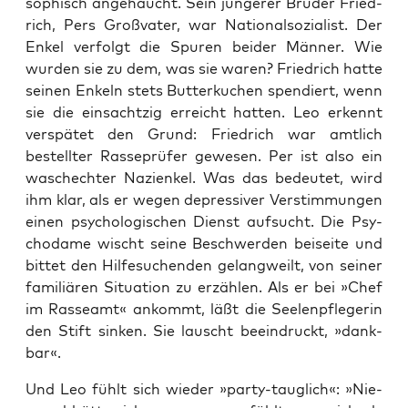
so­phisch ange­haucht. Sein jün­ge­rer Bru­der Fried­
rich, Pers Groß­va­ter, war Natio­nal­so­zia­list. Der
Enkel ver­folgt die Spu­ren bei­der Män­ner. Wie
wur­den sie zu dem, was sie waren? Fried­rich hat­te
sei­nen Enkeln stets But­ter­ku­chen spen­diert, wenn
sie die ein­sach­t­zig erreicht hat­ten. Leo erkennt
ver­spä­tet den Grund: Fried­rich war amt­lich
bestell­ter Ras­se­prü­fer gewe­sen. Per ist also ein
wasch­ech­ter Nazi­en­kel. Was das bedeu­tet, wird
ihm klar, als er wegen depres­si­ver Ver­stim­mun­gen
einen psy­cho­lo­gi­schen Dienst auf­sucht. Die Psy­
cho­da­me wischt sei­ne Beschwer­den bei­sei­te und
bit­tet den Hil­fe­su­chen­den gelang­weilt, von sei­ner
fami­liä­ren Situa­ti­on zu erzäh­len. Als er bei »Chef
im Ras­se­amt« ankommt, läßt die See­len­pfle­ge­rin
den Stift sin­ken. Sie lauscht beein­druckt, »dank­
bar«.
Und Leo fühlt sich wie­der »par­ty-taug­lich«: »Nie­