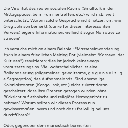
Die Viralität des realen sozialen Raums (Smalltalk in der
Mittagspause, beim Familientreffen, etc.) wird m.E. weit
unterschätzt. Warum solche Gespräche nicht nutzen, um, wie
Greg Johnson bemerkt (danke für diesen interessanten
Verweis) eigene Informationen, vielleicht sogar Narrative zu
streuen?
Ich versuche mich an einem Beispiel: "Masseneinwanderung
kann
in einem friedlichen Melting Pot (vielmehr: "Karneval der
Kulturen") resultieren; dies ist jedoch keineswegs
voraussetzungslos. Viel wahrscheinlicher ist eine
Balkanasierung (allgemeiner: gewaltsame, g e g e n s e i t i g
e Segregation) des Aufnahmelands. Sind ehemalige
Kolonialstaaten (Kongo, Irak, etc.) nicht zuletzt daran
gescheitert, dass ihre Grenzen gezogen wurden, ohne
Rücksicht auf ethnische und religiöse Homogenität zu
nehmen? Warum sollten wir diesen Prozess nun
gewissermaßen invers und noch dazu freiwillig bei uns
durchführen?"
Oder, gegenüber dem marxistisch bornierten