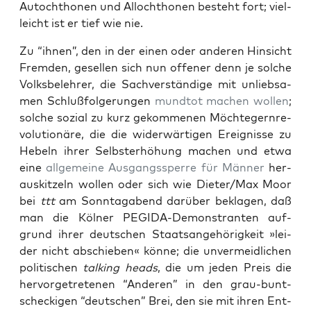
Auto­chtho­nen und Allo­chtho­nen besteht fort; viel­
leicht ist er tief wie nie.
Zu “ihnen”, den in der einen oder ande­ren Hin­sicht
Frem­den, gesel­len sich nun offe­ner denn je sol­che
Volks­be­leh­rer, die Sach­ver­stän­di­ge mit unlieb­sa­
men Schluß­fol­ge­run­gen
mund­tot machen wol­len
;
sol­che sozi­al zu kurz gekom­me­nen Möch­te­gern­re­
vo­lu­tio­nä­re, die die wider­wär­ti­gen Ereig­nis­se zu
Hebeln ihrer Selbst­er­hö­hung machen und etwa
eine
all­ge­mei­ne Aus­gangs­sper­re für Män­ner
her­
aus­kit­zeln wol­len oder sich wie Dieter/Max Moor
bei
ttt
am Sonn­tag­abend dar­über bekla­gen, daß
man die Köl­ner PEGI­DA-Demons­tran­ten auf­
grund ihrer deut­schen Staats­an­ge­hö­rig­keit »lei­
der nicht abschie­ben« kön­ne; die unver­meid­li­chen
poli­ti­schen
tal­king heads
, die um jeden Preis die
her­vor­ge­tre­te­nen “Ande­ren” in den grau-bunt­
sche­cki­gen “deut­schen” Brei, den sie mit ihren Ent­