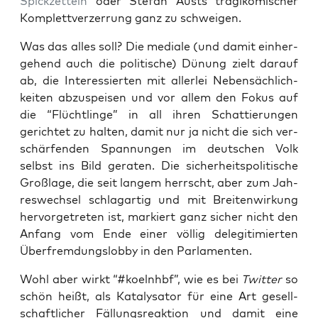
Spick­zet­teln
oder Ste­fan Aus­ts tra­gi­ko­mi­scher
Kom­plett­ver­zer­rung ganz zu schweigen.
Was das alles soll? Die media­le (und damit ein­her­
ge­hend auch die poli­ti­sche) Dünung zielt dar­auf
ab, die Inter­es­sier­ten mit aller­lei Neben­säch­lich­
kei­ten abzu­spei­sen und vor allem den Fokus auf
die “Flücht­lin­ge” in all ihren Schat­tie­run­gen
gerich­tet zu hal­ten, damit nur ja nicht die sich ver­
schär­fen­den Span­nun­gen im deut­schen Volk
selbst ins Bild gera­ten. Die sicher­heits­po­li­ti­sche
Groß­la­ge, die seit lan­gem herrscht, aber zum Jah­
res­wech­sel schlag­ar­tig und mit Brei­ten­wir­kung
her­vor­ge­tre­ten ist, mar­kiert ganz sicher nicht den
Anfang vom Ende einer völ­lig dele­gi­ti­mier­ten
Über­frem­dungs­lob­by in den Parlamenten.
Wohl aber wirkt “#koelnhbf”, wie es bei
Twit­ter
so
schön heißt, als Kata­ly­sa­tor für eine Art gesell­
schaft­li­cher Fäl­lungs­re­ak­ti­on und damit eine