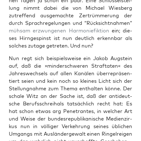
nen Tagen ja schon ein paar. Eine Schlüs­sel­stel­
lung nimmt dabei die von Micha­el Wies­berg
zutref­fend aus­ge­mach­te Zer­trüm­me­rung der
durch Sprach­re­ge­lun­gen und “Rück­sicht­nah­men”
müh­sam erzwun­ge­nen Har­mo­nie­fik­ti­on
ein; die­
ses Hirn­ge­spinst ist nun deut­lich erkenn­bar als
sol­ches zuta­ge getre­ten. Und nun?
Nun regt sich bei­spiels­wei­se ein Jakob Aug­stein
auf, daß die »min­der­schwe­ren Straf­ta­ten« des
Jah­res­wech­sels auf allen Kanä­len über­re­prä­sen­
tiert sei­en und kein noch so klei­nes Licht sich der
Stel­lung­nah­me zum The­ma ent­hal­ten kön­ne. Der
scha­le Witz an der Sache ist, daß der anti­deut­
sche Berufs­schrei­hals tat­säch­lich recht hat: Es
hat schon etwas arg Pene­tran­tes, in wel­cher Art
und Wei­se der bun­des­re­pu­bli­ka­ni­sche Medi­en­zir­
kus nun in völ­li­ger Ver­keh­rung sei­nes übli­chen
Umgangs mit Aus­län­der­ge­walt einen Rin­gel­rei­gen