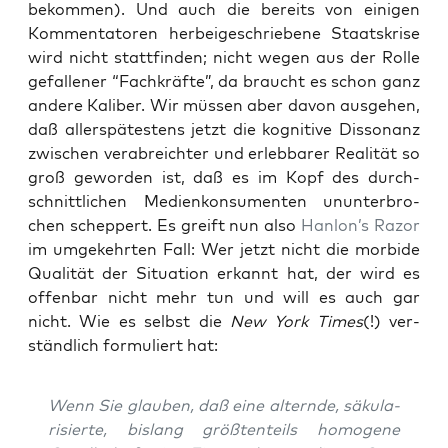
bekom­men). Und auch die bereits von eini­gen
Kom­men­ta­to­ren her­bei­ge­schrie­be­ne Staats­kri­se
wird nicht statt­fin­den; nicht wegen aus der Rol­le
gefal­le­ner “Fach­kräf­te”, da braucht es schon ganz
ande­re Kali­ber. Wir müs­sen aber davon aus­ge­hen,
daß aller­spä­tes­tens jetzt die kogni­ti­ve Dis­so­nanz
zwi­schen ver­ab­reich­ter und erleb­ba­rer Rea­li­tät so
groß gewor­den ist, daß es im Kopf des durch­
schnitt­li­chen Medi­en­kon­su­men­ten unun­ter­bro­
chen schep­pert. Es greift nun also
Hanlon’s Razor
im umge­kehr­ten Fall: Wer jetzt nicht die mor­bi­de
Qua­li­tät der Situa­ti­on erkannt hat, der wird es
offen­bar nicht mehr tun und will es auch gar
nicht. Wie es selbst die
New York Times
(!) ver­
ständ­lich for­mu­liert hat:
Wenn Sie glau­ben, daß eine altern­de, säku­la­
ri­sier­te, bis­lang größ­ten­teils homo­ge­ne