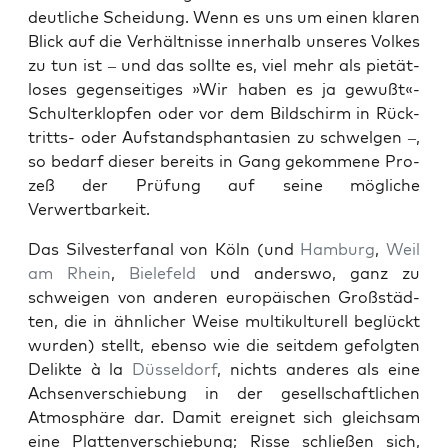
deut­li­che Schei­dung. Wenn es uns um einen kla­ren
Blick auf die Ver­hält­nis­se inner­halb unse­res Vol­kes
zu tun ist – und das soll­te es, viel mehr als pie­tät­
lo­ses gegen­sei­ti­ges »Wir haben es ja gewußt«-
Schulterklopfen oder vor dem Bild­schirm in Rück­
tritts- oder Auf­stands­phan­ta­sien zu schwel­gen –,
so bedarf die­ser bereits in Gang gekom­me­ne Pro­
zeß der Prü­fung auf sei­ne mög­li­che
Verwertbarkeit.
Das Sil­ves­ter­fa­nal von Köln (und
Ham­burg
,
Weil
am Rhein
,
Bie­le­feld
und anders­wo, ganz zu
schwei­gen von ande­ren euro­päi­schen Groß­städ­
ten, die in ähn­li­cher Wei­se mul­ti­kul­tu­rell beglückt
wur­den) stellt, eben­so wie die seit­dem gefolg­ten
Delik­te à la
Düs­sel­dorf
, nichts ande­res als eine
Ach­sen­ver­schie­bung in der gesell­schaft­li­chen
Atmo­sphä­re dar. Damit ereig­net sich gleich­sam
eine Plat­ten­ver­schie­bung; Ris­se schlie­ßen sich,