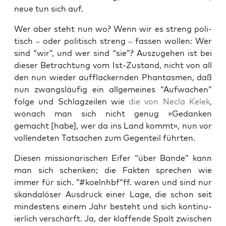
neue tun sich auf.
Wer aber steht nun wo? Wenn wir es streng poli­
tisch – oder poli­tisch streng – fas­sen wol­len: Wer
sind “wir”, und wer sind “sie”? Aus­zu­ge­hen ist bei
die­ser Betrach­tung vom Ist-Zustand, nicht von all
den nun wie­der auf­fla­ckern­den Phan­tas­men, daß
nun zwangs­läu­fig ein all­ge­mei­nes “Auf­wa­chen”
fol­ge und Schlag­zei­len wie
die von Necla Kelek
,
wonach man sich nicht genug »Gedan­ken
gemacht [habe], wer da ins Land kommt«, nun vor
voll­ende­ten Tat­sa­chen zum Gegen­teil führten.
Die­sen mis­sio­na­ri­schen Eifer “über Ban­de” kann
man sich schen­ken; die Fak­ten spre­chen wie
immer für sich. “#koelnhbf“ff. waren und sind nur
skan­da­lö­ser Aus­druck einer Lage, die schon seit
min­des­tens einem Jahr besteht und sich kon­ti­nu­
ier­lich ver­schärft. Ja, der klaf­fen­de Spalt zwi­schen