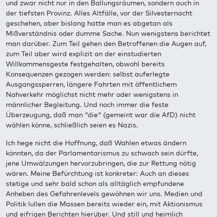
und zwar nicht nur in den Ballungsräumen, sondern auch in
der tiefsten Provinz. Alles Altfälle, vor der Silvesternacht
geschehen, aber bislang hatte man es abgetan als
Mißverständnis oder dumme Sache. Nun wenigstens berichtet
man darüber. Zum Teil gehen den Betroffenen die Augen auf,
zum Teil aber wird explizit an der einstudierten
Willkommensgeste festgehalten, obwohl bereits
Konsequenzen gezogen werden: selbst auferlegte
Ausgangssperren, längere Fahrten mit öffentlichem
Nahverkehr möglichst nicht mehr oder wenigstens in
männlicher Begleitung. Und noch immer die feste
Überzeugung, daß man "die" (gemeint war die AfD) nicht
wählen könne, schließlich seien es Nazis.
Ich hege nicht die Hoffnung, daß Wahlen etwas ändern
könnten, da der Parlamentarismus zu schwach sein dürfte,
jene Umwälzungen hervorzubringen, die zur Rettung nötig
wären. Meine Befürchtung ist konkreter: Auch an dieses
stetige und sehr bald schon als alltäglich empfundene
Anheben des Gefahrenlevels gewöhnen wir uns. Medien und
Politik lullen die Massen bereits wieder ein, mit Aktionismus
und eifrigen Berichten hierüber. Und still und heimlich