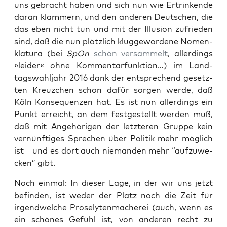
uns gebracht haben und sich nun wie Ertrin­ken­de
dar­an klam­mern, und den ande­ren Deut­schen, die
das eben nicht tun und mit der Illu­si­on zufrie­den
sind, daß die nun plötz­lich klug­ge­wor­de­ne Nomen­
kla­tu­ra (bei
SpOn
schön ver­sam­melt
, aller­dings
»lei­der« ohne Kom­men­tar­funk­ti­on…) im Land­
tags­wahl­jahr 2016 dank der ent­spre­chend gesetz­
ten Kreuz­chen schon dafür sor­gen wer­de, daß
Köln Kon­se­quen­zen hat. Es ist nun aller­dings ein
Punkt erreicht, an dem fest­ge­stellt wer­den muß,
daß mit Ange­hö­ri­gen der letz­te­ren Grup­pe kein
ver­nünf­ti­ges Spre­chen über Poli­tik mehr mög­lich
ist – und es dort auch nie­man­den mehr “auf­zu­we­
cken” gibt.
Noch ein­mal: In die­ser Lage, in der wir uns jetzt
befin­den, ist weder der Platz noch die Zeit für
irgend­wel­che Pro­se­ly­ten­ma­che­rei (auch, wenn es
ein schö­nes Gefühl ist, von ande­ren recht zu