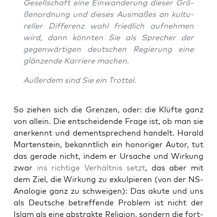
Gesell­schaft eine Ein­wan­de­rung die­ser Grö­
ßen­ord­nung und die­ses Aus­ma­ßes an kul­tu­
rel­ler Dif­fe­renz wohl fried­lich auf­neh­men
wird, dann könn­ten Sie als Spre­cher der
gegen­wär­ti­gen deut­schen Regie­rung eine
glän­zen­de Kar­rie­re machen.
Außer­dem sind Sie ein Trottel.
So zie­hen sich die Gren­zen, oder: die Klüf­te ganz
von allein. Die ent­schei­den­de Fra­ge ist, ob man sie
aner­kennt und dem­entspre­chend han­delt. Harald
Mar­ten­stein, bekannt­lich ein hono­ri­ger Autor, tut
das gera­de nicht, indem er Ursa­che und Wir­kung
zwar
ins rich­ti­ge Ver­hält­nis setzt
, das aber mit
dem Ziel, die Wir­kung zu exkul­pie­ren (von der NS-
Ana­lo­gie ganz zu schwei­gen): Das aku­te und uns
als Deut­sche betref­fen­de Pro­blem ist nicht der
Islam als eine abs­trak­te Reli­gi­on, son­dern die fort­