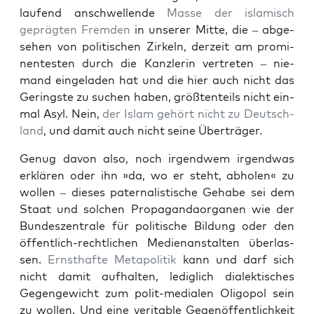
lau­fend anschwel­len­de
Mas­se der isla­misch
gepräg­ten Frem­den
in unse­rer Mit­te, die – abge­
se­hen von poli­ti­schen Zir­keln, der­zeit am pro­mi­
nen­tes­ten durch die Kanz­le­rin ver­tre­ten – nie­
mand ein­ge­la­den hat und die hier auch nicht das
Gerings­te zu suchen haben, größ­ten­teils nicht ein­
mal Asyl. Nein,
der Islam gehört nicht zu Deutsch­
land
, und damit auch nicht sei­ne Überträger.
Genug davon also, noch irgend­wem irgend­was
erklä­ren oder ihn »da, wo er steht, abho­len« zu
wol­len – die­ses pater­na­lis­ti­sche Geha­be sei dem
Staat und sol­chen Pro­pa­gan­da­or­ga­nen wie der
Bun­des­zen­tra­le für poli­ti­sche Bil­dung oder den
öffent­lich-recht­li­chen Medi­en­an­stal­ten über­las­
sen.
Ernst­haf­te Meta­po­li­tik
kann und darf sich
nicht damit auf­hal­ten, ledig­lich dia­lek­ti­sches
Gegen­ge­wicht zum polit-media­len Oli­go­pol sein
zu wol­len. Und eine veri­ta­ble Gegen­öf­fent­lich­keit