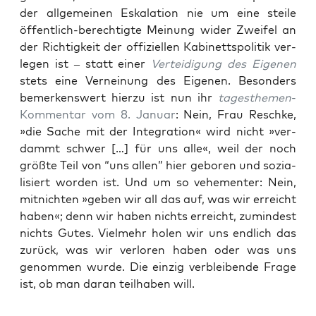
der all­ge­mei­nen Eska­la­ti­on nie um eine stei­le
öffent­lich-berech­tig­te Mei­nung wider Zwei­fel an
der Rich­tig­keit der offi­zi­el­len Kabi­netts­po­li­tik ver­
le­gen ist – statt einer
Ver­tei­di­gung des Eige­nen
stets eine Ver­nei­nung des Eige­nen. Beson­ders
bemer­kens­wert hier­zu ist nun ihr
tages­the­men
-
Kom­men­tar vom 8. Janu­ar
: Nein, Frau Resch­ke,
»die Sache mit der Inte­gra­ti­on« wird nicht »ver­
dammt schwer […] für uns alle«, weil der noch
größ­te Teil von “uns allen” hier gebo­ren und sozia­
li­siert wor­den ist. Und um so vehe­men­ter: Nein,
mit­nich­ten »geben wir all das auf, was wir erreicht
haben«; denn wir haben nichts erreicht, zumin­dest
nichts Gutes. Viel­mehr holen wir uns end­lich das
zurück, was wir ver­lo­ren haben oder was uns
genom­men wur­de. Die ein­zig ver­blei­ben­de Fra­ge
ist, ob man dar­an teil­ha­ben will.