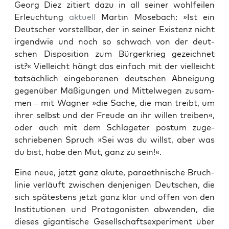
Georg Diez zitiert dazu in all sei­ner wohl­fei­len
Erleuch­tung
aktu­ell
Mar­tin Mose­bach: »Ist ein
Deut­scher vor­stell­bar, der in sei­ner Exis­tenz nicht
irgend­wie und noch so schwach von der deut­
schen Dis­po­si­ti­on zum Bür­ger­krieg gezeich­net
ist?« Viel­leicht hängt das ein­fach mit der viel­leicht
tat­säch­lich ein­ge­bo­re­nen deut­schen Abnei­gung
gegen­über Mäßi­gun­gen und Mit­tel­we­gen zusam­
men – mit Wag­ner »die Sache, die man treibt, um
ihrer selbst und der Freu­de an ihr wil­len trei­ben«,
oder auch mit dem Schla­ge­ter pos­tum zuge­
schrie­be­nen Spruch »Sei was du willst, aber was
du bist, habe den Mut, ganz zu sein!«.
Eine neue, jetzt ganz aku­te, para­eth­ni­sche Bruch­
li­nie ver­läuft zwi­schen den­je­ni­gen Deut­schen, die
sich spä­tes­tens jetzt ganz klar und offen von den
Insti­tu­tio­nen und Prot­ago­nis­ten abwen­den, die
die­ses gigan­ti­sche Gesell­schafts­expe­ri­ment über