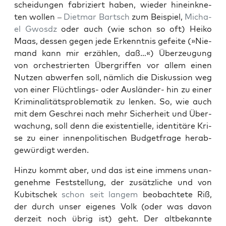
schei­dun­gen fabri­ziert haben, wie­der hin­ein­kne­
ten wol­len –
Diet­mar Bartsch
zum Bei­spiel,
Micha­
el Gwosdz
oder auch (wie schon so oft) Hei­ko
Maas, des­sen gegen jede Erkennt­nis gefei­te (»Nie­
mand kann mir erzäh­len, daß…«) Über­zeu­gung
von orches­trier­ten Über­grif­fen vor allem einen
Nut­zen abwer­fen soll, näm­lich die Dis­kus­si­on weg
von einer Flücht­lings- oder Aus­län­der- hin zu einer
Kri­mi­na­li­täts­pro­ble­ma­tik zu len­ken. So, wie auch
mit dem Geschrei nach mehr Sicher­heit und Über­
wa­chung, soll denn die exis­ten­ti­el­le, iden­ti­tä­re Kri­
se zu einer innen­po­li­ti­schen Bud­get­fra­ge her­ab­
ge­wür­digt werden.
Hin­zu kommt aber, und das ist eine immens unan­
ge­neh­me Fest­stel­lung, der zusätz­li­che und von
Kubit­schek
schon seit lan­gem
beob­ach­te­te Riß,
der durch unser eige­nes Volk (oder was davon
der­zeit noch übrig ist) geht. Der alt­be­kann­te