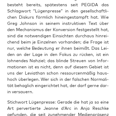
besteht bereits, spä­tes­tens seit PEGIDA das
Schlag­wort “Lügen­pres­se” in den gesell­schaft­li­
chen Dis­kurs förm­lich hin­ein­ge­stampft hat. Wie
Greg John­son in sei­nem instruk­ti­ven Text über
den Mecha­nis­mus der Kon­ver­si­on fest­ge­stellt hat,
sind die not­wen­di­gen Ein­sich­ten durch­aus hin­rei­
chend beim je Ein­zel­nen vor­han­den; die Fra­ge ist
nur, wel­che Bedeu­tung er ihnen bei­mißt. Das Lei­
den an der Lage in den Fokus zu rücken, ist ein
loh­nen­des Nah­ziel; das blin­de Streu­en von Infor­
ma­tio­nen ist es nicht, denn auf die­sem Gebiet ist
uns der Levia­than schon res­sour­cen­mä­ßig haus­
hoch über­le­gen. Wer sich in der fal­schen Nor­ma­li­
tät behag­lich ein­ge­rich­tet hat, der darf ger­ne dar­
in versauern.
Stich­wort Lügen­pres­se: Gera­de die hat ja so eine
Art per­ver­tier­te Jean­ne d’Arc in Anja Resch­ke
gefun­den, die seit zuneh­men­der Medi­en­prä­senz