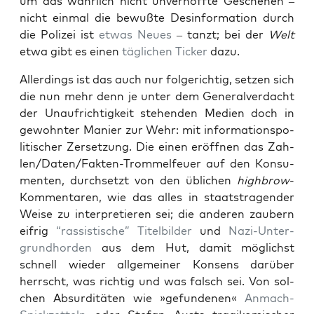
um das wahr­lich nicht unver­hoff­te Gesche­hen –
nicht ein­mal die bewuß­te Des­in­for­ma­ti­on durch
die Poli­zei ist
etwas Neu­es
– tanzt; bei der
Welt
etwa gibt es einen
täg­li­chen Ticker
dazu.
Aller­dings ist das auch nur fol­ge­rich­tig, set­zen sich
die nun mehr denn je unter dem Gene­ral­ver­dacht
der Unauf­rich­tig­keit ste­hen­den Medi­en doch in
gewohn­ter Manier zur Wehr: mit infor­ma­ti­ons­po­
li­ti­scher Zer­set­zung. Die einen eröff­nen das Zah­
len/­Da­ten­/­Fak­ten-Trom­mel­feu­er auf den Kon­su­
men­ten, durch­setzt von den übli­chen
high­brow
-
Kom­men­ta­ren, wie das alles in staats­tra­gen­der
Wei­se zu inter­pre­tie­ren sei; die ande­ren zau­bern
eif­rig
“ras­sis­ti­sche” Titel­bil­der
und
Nazi-Unter­
grund­hor­den
aus dem Hut, damit mög­lichst
schnell wie­der all­ge­mei­ner Kon­sens dar­über
herrscht, was rich­tig und was falsch sei. Von sol­
chen Absur­di­tä­ten wie »gefun­de­nen«
Anmach-