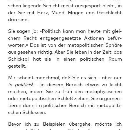
schen lie­gen­de Schicht meist aus­ge­spart bleibt, in
der Sie mit Herz, Mund, Magen und Geschlecht
drin sind.
Sie sagen ja: »Poli­tisch kann man heu­te mit glei­
chem Recht ent­ge­gen­ge­setz­te Aktio­nen befür­
wor­ten.« Das ist von der meta­po­li­ti­schen Sphä­re
aus gese­hen rich­tig. Aber Sie leben in der Zeit, das
Schick­sal hat sie in einen poli­ti­schen Raum
gestellt.
Mir scheint manch­mal, daß Sie es sich – aber nur
in poli­ti­cis
! – in die­sem Bereich etwas zu leicht
machen, indem Sie zu früh den meta­phy­si­schen
oder meta­po­li­ti­schen Schluß zie­hen. Sie argu­men­
tie­ren dann im poli­ti­schen Bereich mit meta­po­li­ti­
schen Schlüssen.
Bevor ich zu Bei­spie­len über­ge­he, möch­te ich