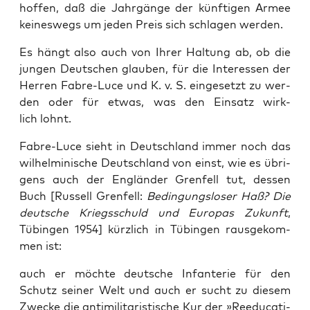
hof­fen, daß die Jahr­gän­ge der künf­ti­gen Armee
kei­nes­wegs um jeden Preis sich schla­gen werden.
Es hängt also auch von Ihrer Hal­tung ab, ob die
jun­gen Deut­schen glau­ben, für die Inter­es­sen der
Her­ren Fab­re-Luce und K. v. S. ein­ge­setzt zu wer­
den oder für etwas, was den Ein­satz wirk­
lich lohnt.
Fab­re-Luce sieht in Deutsch­land immer noch das
wil­hel­mi­ni­sche Deutsch­land von einst, wie es übri­
gens auch der Eng­län­der Gren­fell tut, des­sen
Buch [Rus­sell Gren­fell:
Bedin­gungs­lo­ser Haß? Die
deut­sche Kriegs­schuld und Euro­pas Zukunft
,
Tübin­gen 1954] kürz­lich in Tübin­gen raus­ge­kom­
men ist:
auch er möch­te deut­sche Infan­te­rie für den
Schutz sei­ner Welt und auch er sucht zu die­sem
Zwe­cke die anti­mi­li­ta­ris­ti­sche Kur der »Ree­du­ca­ti­