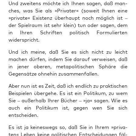
Und zwei­tens möch­te ich Ihnen sagen, daß man­
ches, was Sie als »Pri­va­ter« (soweit Ihnen eine
»pri­va­te« Exis­tenz über­haupt noch mög­lich ist –
der Spiel­raum ist sehr klein) tun oder sagen, dem
in Ihren Schrif­ten poli­tisch For­mu­lier­ten
widerspricht.
Und ich mei­ne, daß Sie es sich nicht zu leicht
machen dür­fen, indem Sie dar­auf ver­wei­sen, daß
in jener obe­ren, meta­po­li­ti­schen Sphä­re die
Gegen­sät­ze ohne­hin zusammenfallen.
Aber nun ist es Zeit, daß ich end­lich zu prak­ti­schen
Bei­spie­len über­ge­he. Es ist ein Poli­ti­kum, zu wem
Sie – außer­halb Ihrer Bücher – »ja« sagen. Wie es
auch ein Poli­ti­kum ist, gegen wen Sie sich
entscheiden.
Es ist ja kei­nes­wegs so, daß Sie in Ihrem »pri­va­
ten« Leben kei­ne poli­ti­schen Ent­schei­dun­gen fäl­