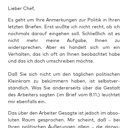
Lieber Chef,
Es geht um Ihre Anmerkungen zur Politik in Ihren
letzten Briefen. Erst wußte ich nicht recht, ob ich
nochmals darauf eingehen soll. Schließlich ist es
nicht mehr meine Aufgabe, Ihnen zu
widersprechen. Aber es handelt sich um ein
Verhalten, das ich oft an Ihnen beobachtet habe
und das ich doch umschreiben möchte.
Daß Sie sich nicht um den täg­li­chen poli­ti­schen
Klein­kram zu beküm­mern haben, ist selbst­ver­
ständ­lich. Was Sie ande­rer­seits über die Gestalt
des Arbei­ters sag­ten (im Brief vom 8.11.) leuch­tet
mir eben­falls ein.
Das über den Arbei­ter Gesag­te ist jedoch im abso­
lu­ten Raum gespro­chen. Mir scheint, daß – bei
Ihren poli­ti­schen Äuße­run­gen allein – die dazwi­