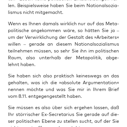
len. Bei­spiels­wei­se haben Sie beim Natio­nal­so­zia­
lis­mus nicht mitgemacht.
Wenn es Ihnen damals wirk­lich nur auf das Meta­
po­li­ti­sche ange­kom­men wäre, so hät­ten Sie ja –
um der Ver­wirk­li­chung der Gestalt des »Arbei­ters«
wil­len – gera­de an die­sem Natio­nal­so­zia­lis­mus
teil­neh­men müs­sen, so sehr Sie ihn im poli­ti­schen
Raum, also unter­halb der Meta­po­li­tik, abge­
lehnt haben.
Sie haben sich also prak­tisch kei­nes­wegs an das
gehal­ten, was ich die »abso­lu­te Argu­men­ta­ti­on«
nen­nen möch­te und was Sie mir in Ihrem Brief
vom 8.11. ent­ge­gen­ge­stellt haben.
Sie müs­sen es also über sich erge­hen las­sen, daß
Ihr stör­ri­scher Ex-Secre­ta­ri­us Sie gera­de auf die­
ser poli­ti­schen Ebe­ne zu stel­len sucht, auf der Sie