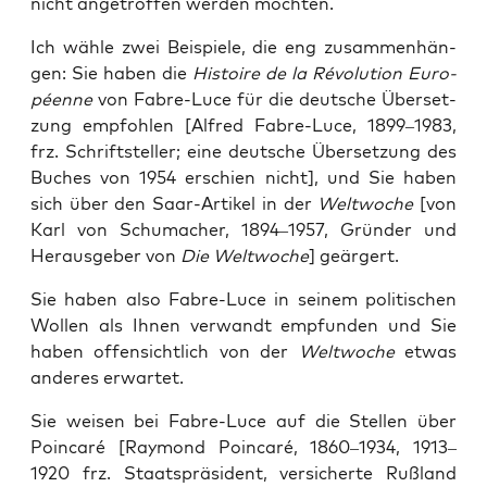
nicht ange­trof­fen wer­den möchten.
Ich wäh­le zwei Bei­spie­le, die eng zusam­men­hän­
gen: Sie haben die
His­toire de la Révo­lu­ti­on Euro­
pé­en­ne
von Fab­re-Luce für die deut­sche Über­set­
zung emp­foh­len [Alfred Fab­re-Luce, 1899–1983,
frz. Schrift­stel­ler; eine deut­sche Über­set­zung des
Buches von 1954 erschien nicht], und Sie haben
sich über den Saar-Arti­kel in der
Welt­wo­che
[von
Karl von Schu­ma­cher, 1894–1957, Grün­der und
Her­aus­ge­ber von
Die Welt­wo­che
] geär­gert.
Sie haben also Fab­re-Luce in sei­nem poli­ti­schen
Wol­len als Ihnen ver­wandt emp­fun­den und Sie
haben offen­sicht­lich von der
Welt­wo­che
etwas
ande­res erwartet.
Sie wei­sen bei Fab­re-Luce auf die Stel­len über
Poin­ca­ré [Ray­mond Poin­ca­ré, 1860–1934, 1913–
1920 frz. Staats­prä­si­dent, ver­si­cher­te Ruß­land