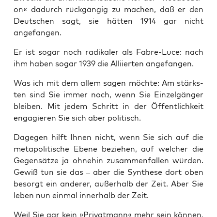
on« dadurch rück­gän­gig zu machen, daß er den
Deut­schen sagt, sie hät­ten 1914 gar nicht
angefangen.
Er ist sogar noch radi­ka­ler als Fab­re-Luce: nach
ihm haben sogar 1939 die Alli­ier­ten angefangen.
Was ich mit dem allem sagen möch­te: Am stärks­
ten sind Sie immer noch, wenn Sie Ein­zel­gän­ger
blei­ben. Mit jedem Schritt in der Öffent­lich­keit
enga­gie­ren Sie sich aber politisch.
Dage­gen hilft Ihnen nicht, wenn Sie sich auf die
meta­po­li­ti­sche Ebe­ne bezie­hen, auf wel­cher die
Gegen­sät­ze ja ohne­hin zusam­men­fal­len wür­den.
Gewiß tun sie das – aber die Syn­the­se dort oben
besorgt ein ande­rer, außer­halb der Zeit. Aber Sie
leben nun ein­mal inner­halb der Zeit.
Weil Sie gar kein »Pri­vat­mann« mehr sein kön­nen,