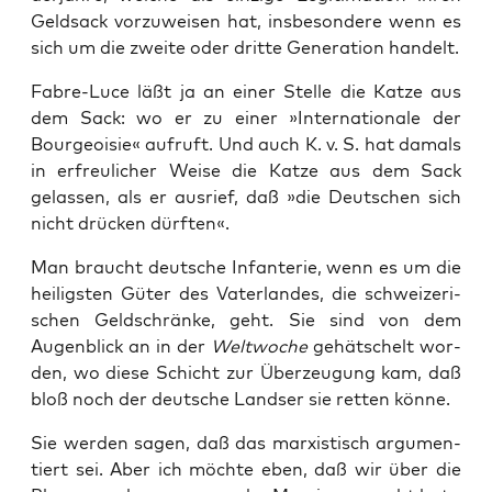
Geld­sack vor­zu­wei­sen hat, ins­be­son­de­re wenn es
sich um die zwei­te oder drit­te Gene­ra­ti­on handelt.
Fab­re-Luce läßt ja an einer Stel­le die Kat­ze aus
dem Sack: wo er zu einer »Inter­na­tio­na­le der
Bour­geoi­sie« auf­ruft. Und auch K. v. S. hat damals
in erfreu­li­cher Wei­se die Kat­ze aus dem Sack
gelas­sen, als er aus­rief, daß »die Deut­schen sich
nicht drü­cken dürften«.
Man braucht deut­sche Infan­te­rie, wenn es um die
hei­ligs­ten Güter des Vater­lan­des, die schwei­ze­ri­
schen Geld­schrän­ke, geht. Sie sind von dem
Augen­blick an in der
Welt­woche
gehät­schelt wor­
den, wo die­se Schicht zur Über­zeu­gung kam, daß
bloß noch der deut­sche Land­ser sie ret­ten könne.
Sie wer­den sagen, daß das mar­xis­tisch argu­men­
tiert sei. Aber ich möch­te eben, daß wir über die