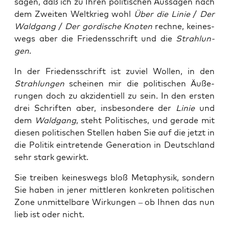
sagen, daß ich zu Ihren poli­ti­schen Aus­sa­gen nach
dem Zwei­ten Welt­krieg wohl
Über die Linie
/
Der
Wald­gang
/
Der gor­di­sche Kno­ten
rech­ne, kei­nes­
wegs aber die Frie­dens­schrift und die
Strah­lun­
gen
.
In der Frie­dens­schrift ist zuviel Wol­len, in den
Strah­lun­gen
schei­nen mir die poli­ti­schen Äuße­
run­gen doch zu akzi­den­ti­ell zu sein. In den ers­ten
drei Schrif­ten aber, ins­be­son­de­re der
Linie
und
dem
Wald­gang
, steht Poli­ti­sches, und gera­de mit
die­sen poli­ti­schen Stel­len haben Sie auf die jetzt in
die Poli­tik ein­tre­ten­de Gene­ra­ti­on in Deutsch­land
sehr stark gewirkt.
Sie trei­ben kei­nes­wegs bloß Meta­phy­sik, son­dern
Sie haben in jener mitt­le­ren kon­kre­ten poli­ti­schen
Zone unmit­tel­ba­re Wir­kun­gen – ob Ihnen das nun
lieb ist oder nicht.