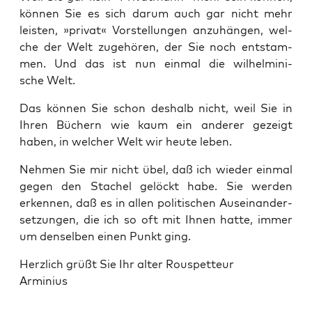
kön­nen Sie es sich dar­um auch gar nicht mehr
leis­ten, »pri­vat« Vor­stel­lun­gen anzu­hän­gen, wel­
che der Welt zuge­hö­ren, der Sie noch ent­stam­
men. Und das ist nun ein­mal die wil­hel­mi­ni­
sche Welt.
Das kön­nen Sie schon des­halb nicht, weil Sie in
Ihren Büchern wie kaum ein ande­rer gezeigt
haben, in wel­cher Welt wir heu­te leben.
Neh­men Sie mir nicht übel, daß ich wie­der ein­mal
gegen den Sta­chel gelöckt habe. Sie wer­den
erken­nen, daß es in allen poli­ti­schen Aus­ein­an­der­
set­zun­gen, die ich so oft mit Ihnen hat­te, immer
um den­sel­ben einen Punkt ging.
Herz­lich grüßt Sie Ihr alter Rouspetteur
Arminius