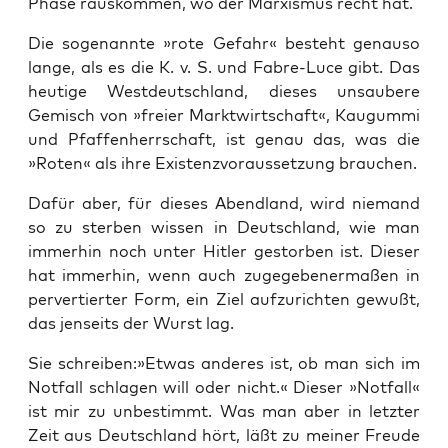
Pha­se raus­kom­men, wo der Mar­xis­mus recht hat.
Die soge­nann­te »rote Gefahr« besteht genau­so
lan­ge, als es die K. v. S. und Fab­re-Luce gibt. Das
heu­ti­ge West­deutsch­land, die­ses unsau­be­re
Gemisch von »frei­er Markt­wirt­schaft«, Kau­gum­mi
und Pfaf­fen­herr­schaft, ist genau das, was die
»Roten« als ihre Exis­tenz­vor­aus­set­zung brauchen.
Dafür aber, für die­ses Abend­land, wird nie­mand
so zu ster­ben wis­sen in Deutsch­land, wie man
immer­hin noch unter Hit­ler gestor­ben ist. Die­ser
hat immer­hin, wenn auch zuge­ge­be­ner­ma­ßen in
per­ver­tier­ter Form, ein Ziel auf­zu­rich­ten gewußt,
das jen­seits der Wurst lag.
Sie schreiben:»Etwas ande­res ist, ob man sich im
Not­fall schla­gen will oder nicht.« Die­ser »Not­fall«
ist mir zu unbe­stimmt. Was man aber in letz­ter
Zeit aus Deutsch­land hört, läßt zu mei­ner Freu­de