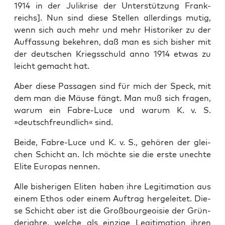
1914 in der Julikri­se der Unter­stüt­zung Frank­
reichs]. Nun sind die­se Stel­len aller­dings mutig,
wenn sich auch mehr und mehr His­to­ri­ker zu der
Auf­fas­sung bekeh­ren, daß man es sich bis­her mit
der deut­schen Kriegs­schuld anno 1914 etwas zu
leicht gemacht hat.
Aber die­se Pas­sa­gen sind für mich der Speck, mit
dem man die Mäu­se fängt. Man muß sich fra­gen,
war­um ein Fab­re-Luce und war­um K. v. S.
»deutsch­freund­lich« sind.
Bei­de, Fab­re-Luce und K. v. S., gehö­ren der glei­
chen Schicht an. Ich möch­te sie die ers­te unech­te
Eli­te Euro­pas nennen.
Alle bis­he­ri­gen Eli­ten haben ihre Legi­ti­ma­ti­on aus
einem Ethos oder einem Auf­trag her­ge­lei­tet. Die­
se Schicht aber ist die Groß­bour­geoi­sie der Grün­
der­jah­re, wel­che als ein­zi­ge Legi­ti­ma­ti­on ihren