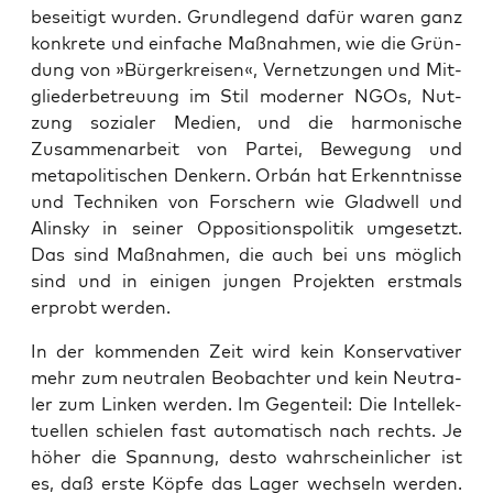
besei­tigt wur­den. Grund­le­gend dafür waren ganz
kon­kre­te und ein­fa­che Maß­nah­men, wie die Grün­
dung von »Bür­ger­krei­sen«, Ver­net­zun­gen und Mit­
glie­der­be­treu­ung im Stil moder­ner NGOs, Nut­
zung sozia­ler Medi­en, und die har­mo­ni­sche
Zusam­men­ar­beit von Par­tei, Bewe­gung und
meta­po­li­ti­schen Den­kern. Orbán hat Erkennt­nis­se
und Tech­ni­ken von For­schern wie Glad­well und
Ali­n­sky in sei­ner Oppo­si­ti­ons­po­li­tik umge­setzt.
Das sind Maß­nah­men, die auch bei uns mög­lich
sind und in eini­gen jun­gen Pro­jek­ten erst­mals
erprobt werden.
In der kom­men­den Zeit wird kein Kon­ser­va­ti­ver
mehr zum neu­tra­len Beob­ach­ter und kein Neu­tra­
ler zum Lin­ken wer­den. Im Gegen­teil: Die Intel­lek­
tu­el­len schie­len fast auto­ma­tisch nach rechts. Je
höher die Span­nung, des­to wahr­schein­li­cher ist
es, daß ers­te Köp­fe das Lager wech­seln wer­den.