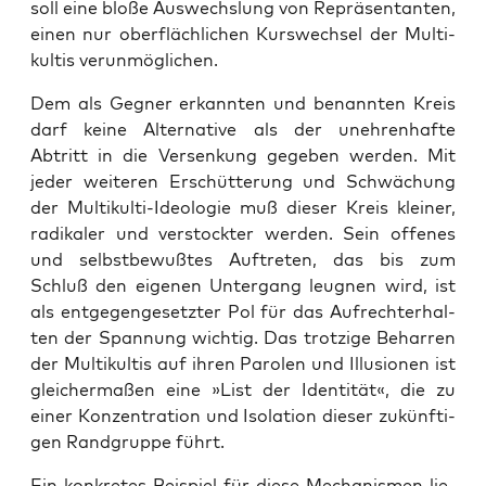
soll eine blo­ße Aus­wechs­lung von Reprä­sen­tan­ten,
einen nur ober­fläch­li­chen Kurs­wech­sel der Mul­ti­
kul­tis verunmöglichen.
Dem als Geg­ner erkann­ten und benann­ten Kreis
darf kei­ne Alter­na­ti­ve als der uneh­ren­haf­te
Abtritt in die Ver­sen­kung gege­ben wer­den. Mit
jeder wei­te­ren Erschüt­te­rung und Schwä­chung
der Mul­ti­kul­ti-Ideo­lo­gie muß die­ser Kreis klei­ner,
radi­ka­ler und ver­stock­ter wer­den. Sein offe­nes
und selbst­be­wuß­tes Auf­tre­ten, das bis zum
Schluß den eige­nen Unter­gang leug­nen wird, ist
als ent­ge­gen­ge­setz­ter Pol für das Auf­recht­erhal­
ten der Span­nung wich­tig. Das trot­zi­ge Behar­ren
der Mul­ti­kul­tis auf ihren Paro­len und Illu­sio­nen ist
glei­cher­ma­ßen eine »List der Iden­ti­tät«, die zu
einer Kon­zen­tra­ti­on und Iso­la­ti­on die­ser zukünf­ti­
gen Rand­grup­pe führt.
Ein kon­kre­tes Bei­spiel für die­se Mecha­nis­men lie­