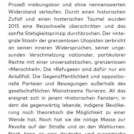
Pro­zeß »rei­bungs­los« und ohne nen­nens­wer­ten
Wider­stand ver­lau­fen. Durch einen his­to­ri­schen
Zufall und einen hys­te­ri­schen Tau­mel wur­den
2015 eine Reiz­schwel­le über­schrit­ten und das
sanf­te Ste­tig­keits­prin­zip durch­bro­chen. Der »inte­
gra­le Staat« der gren­zen­lo­sen Uto­pis­ten zer­bricht
an sei­nen inne­ren Wider­sprü­chen, sei­ner unge­
sun­den Ver­schmel­zung natio­na­ler, par­ti­ku­la­rer
Rech­te mit einer uni­ver­sa­lis­ti­schen, gren­zen­lo­sen
»Mensch­heit«. Die »Refu­gees« sind dafür nur ein
Anlaß­fall. Die Gegen­öf­fent­lich­keit und oppo­si­tio­
nel­le Par­tei­en und Bewe­gun­gen außer­halb des
gesell­schaft­li­chen Main­streams flo­rie­ren. All das
ereig­net sich in jenem »his­to­ri­schen Fens­ter«, in
dem die gegen­wär­tig leben­de, indi­ge­ne Bevöl­ke­
rung noch theo­re­tisch die Mög­lich­keit zu einer
Wen­de hat. Noch hat sie die nöti­ge Mas­se zur
Revol­te auf der Stra­ße und an den Wahl­ur­nen.
Noch kann es eine deut­sche und euro­päi­sche