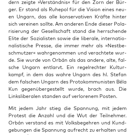
dern zeig­te »Ver­ständ­nis« für den Zorn der Bür­
ger. Er stand als Ruhe­pol für die Visi­on eines neu­
en Ungarn, das alle kon­ser­va­ti­ven Kräf­te hin­ter
sich ver­ei­nen soll­te. Am ande­ren Ende die­ser Pola­
ri­sie­rung der Gesell­schaft stand die herr­schen­de
Eli­te der Sozia­lis­ten sowie die libe­ra­le, inter­na­tio­
na­lis­ti­sche Pres­se, die immer mehr als »Nest­be­
schmut­zer« wahr­ge­nom­men und ver­ach­te­te wur­
de. Sie wur­de von Orbán als das ande­re, alte, fal­
sche Ungarn ent­larvt. Ein regel­rech­ter Kul­tur­
kampf, in dem das wah­re Ungarn des hl. Ste­fan
dem fal­schen Ungarn des Pro­to­kom­mu­nis­ten Béla
Kun gegen­über­ge­stellt wur­de, brach aus. Die
Links­li­be­ra­len stan­den auf ver­lo­re­nem Posten.
Mit jedem Jahr stieg die Span­nung, mit jedem
Pro­test die Anzahl und die Wut der Teil­neh­mer.
Orbán ver­stand es mit Volks­be­geh­ren und Kund­
ge­bun­gen die Span­nung auf­recht zu erhal­ten und