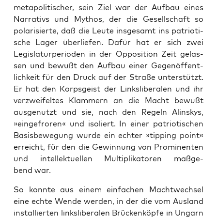
meta­po­li­ti­scher, sein Ziel war der Auf­bau eines
Nar­ra­tivs und Mythos, der die Gesell­schaft so
pola­ri­sier­te, daß die Leu­te ins­ge­samt ins patrio­ti­
sche Lager über­lie­fen. Dafür hat er sich zwei
Legis­la­tur­pe­ri­oden in der Oppo­si­ti­on Zeit gelas­
sen und bewußt den Auf­bau einer Gegen­öf­fent­
lich­keit für den Druck auf der Stra­ße unter­stützt.
Er hat den Korps­geist der Links­li­be­ra­len und ihr
ver­zwei­fel­tes Klam­mern an die Macht bewußt
aus­ge­nutzt und sie, nach den Regeln Ali­n­skys,
»ein­ge­fro­ren« und iso­liert. In einer patrio­ti­schen
Basis­be­we­gung wur­de ein ech­ter »tip­ping point«
erreicht, für den die Gewin­nung von Pro­mi­nen­ten
und intel­lek­tu­el­len Mul­ti­pli­ka­to­ren maß­ge­
bend war.
So konn­te aus einem ein­fa­chen Macht­wech­sel
eine ech­te Wen­de wer­den, in der die vom Aus­land
instal­lier­ten links­li­be­ra­len Brü­cken­köp­fe in Ungarn