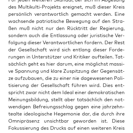
des Mul­ti­kul­ti-Pro­jekts ereig­net, muß die­ser Kreis
per­sön­lich ver­ant­wort­lich gemacht wer­den. Eine
wach­sen­de patrio­ti­sche Bewe­gung auf den Stra­
ßen muß nicht nur den Rück­tritt der Regie­rung,
son­dern auch die Ent­las­sung oder juris­ti­sche Ver­
fol­gung die­ser Ver­ant­wort­li­chen for­dern. Der Rest
der Gesell­schaft wird sich ent­lang die­ser For­de­
run­gen in Unter­stüt­zer und Kri­ti­ker auf­tei­len. Tat­
säch­lich geht es hier dar­um, eine mög­lichst mas­si­
ve Span­nung und kla­re Zuspit­zung der Gegen­sät­
ze auf­zu­bau­en, die zu einer nie dage­we­se­nen Poli­
ti­sie­rung der Gesell­schaft füh­ren wird. Dies ent­
spricht zwar nicht dem Ide­al einer demo­kra­ti­schen
Mei­nungs­bil­dung, stellt aber tat­säch­lich den not­
wen­di­gen Befrei­ungs­schlag gegen eine jahr­zehn­
te­al­te ideo­lo­gi­sche Hege­mo­nie dar, die durch ihre
Omni­prä­senz unsicht­bar gewor­den ist. Die­se
Fokus­sie­rung des Drucks auf einen wei­te­ren Kreis