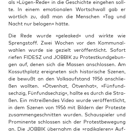
als »Lügen-Rede« in die Geschich­te ein­ge­hen soll­
te. In einem emo­tio­na­len Wort­schwall gab er
wört­lich zu, daß man die Men­schen »Tag und
Nacht nur belo­gen« hätte.
Die Rede wur­de »gelea­k­ed« und wirk­te wie
Spreng­stoff. Zwei Wochen vor den Kom­mu­nal­
wah­len wur­de sie gezielt ver­öf­fent­licht. Sofort
rie­fen FIDESZ und JOBBIK zu Pro­test­kund­ge­bun­
gen auf, denen sich die Mas­sen anschlos­sen. Am
Kos­suth­platz ereig­ne­ten sich his­to­ri­sche Sze­nen,
die bewußt an den Volks­auf­stand 1956 anschlie­
ßen woll­ten. »Ötven­hat, Ötven­hat«, »Fünf­und­
sech­zig, Fünf­und­sech­zig«, hall­te es durch die Stra­
ßen. Ein mit­rei­ßen­des Video wur­de ver­öf­fent­licht,
in dem Sze­nen von 1956 mit Bil­dern der Pro­tes­te
zusam­men­ge­schnit­ten wur­den. Schau­spie­ler und
Pro­mi­nen­te schlos­sen sich der Pro­test­be­we­gung
an. Die JOBBIK über­nahm die »radi­ka­le­ren« Auf­