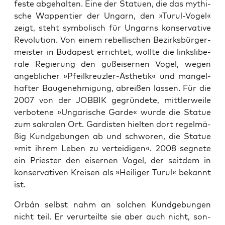
fes­te abge­hal­ten. Eine der Sta­tu­en, die das mythi­
sche Wap­pen­tier der Ungarn, den »Turul-Vogel«
zeigt, steht sym­bo­lisch für Ungarns kon­ser­va­ti­ve
Revo­lu­ti­on. Von einem rebel­li­schen Bezirks­bür­ger­
meis­ter in Buda­pest errich­tet, woll­te die links­li­be­
ra­le Regie­rung den guß­ei­ser­nen Vogel, wegen
angeb­li­cher »Pfeil­kreuz­ler-Ästhe­tik« und man­gel­
haf­ter Bau­ge­neh­mi­gung, abrei­ßen las­sen. Für die
2007 von der JOBBIK gegrün­de­te, mitt­ler­wei­le
ver­bo­te­ne »Unga­ri­sche Gar­de« wur­de die Sta­tue
zum sakra­len Ort. Gar­dis­ten hiel­ten dort regel­mä­
ßig Kund­ge­bun­gen ab und schwo­ren, die Sta­tue
»mit ihrem Leben zu ver­tei­di­gen«. 2008 seg­ne­te
ein Pries­ter den eiser­nen Vogel, der seit­dem in
kon­ser­va­ti­ven Krei­sen als »Hei­li­ger Turul« bekannt
ist.
Orbán selbst nahm an sol­chen Kund­ge­bun­gen
nicht teil. Er ver­ur­teil­te sie aber auch nicht, son­