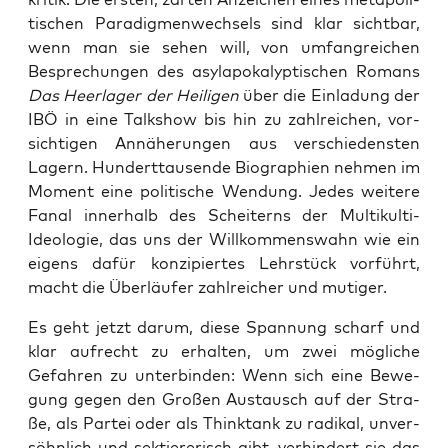
ti­schen Para­dig­men­wech­sels sind klar sicht­bar,
wenn man sie sehen will, von umfang­rei­chen
Bespre­chun­gen des asyl­apo­ka­lyp­ti­schen Romans
Das Heer­la­ger der Hei­li­gen
über die Ein­la­dung der
IBÖ in eine Talk­show bis hin zu zahl­rei­chen, vor­
sich­ti­gen Annä­he­run­gen aus ver­schie­dens­ten
Lagern. Hun­dert­tau­sen­de Bio­gra­phien neh­men im
Moment eine poli­ti­sche Wen­dung. Jedes wei­te­re
Fanal inner­halb des Schei­terns der Mul­ti­kul­ti-
Ideo­lo­gie, das uns der Will­kom­mens­wahn wie ein
eigens dafür kon­zi­pier­tes Lehr­stück vor­führt,
macht die Über­läu­fer zahl­rei­cher und mutiger.
Es geht jetzt dar­um, die­se Span­nung scharf und
klar auf­recht zu erhal­ten, um zwei mög­li­che
Gefah­ren zu unter­bin­den: Wenn sich eine Bewe­
gung gegen den Gro­ßen Aus­tausch auf der Stra­
ße, als Par­tei oder als Thinktank zu radi­kal, unver­
söhn­lich und sek­tie­re­risch gibt, ver­hin­dert sie das