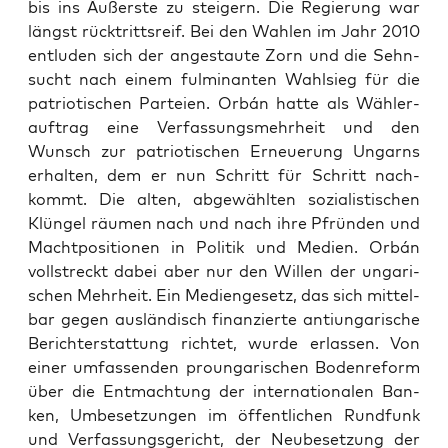
bis ins Äußers­te zu stei­gern. Die Regie­rung war
längst rück­tritts­reif. Bei den Wah­len im Jahr 2010
ent­lu­den sich der ange­stau­te Zorn und die Sehn­
sucht nach einem ful­mi­nan­ten Wahl­sieg für die
patrio­ti­schen Par­tei­en. Orbán hat­te als Wäh­ler­
auf­trag eine Ver­fas­sungs­mehr­heit und den
Wunsch zur patrio­ti­schen Erneue­rung Ungarns
erhal­ten, dem er nun Schritt für Schritt nach­
kommt. Die alten, abge­wähl­ten sozia­lis­ti­schen
Klün­gel räu­men nach und nach ihre Pfrün­den und
Macht­po­si­tio­nen in Poli­tik und Medi­en. Orbán
voll­streckt dabei aber nur den Wil­len der unga­ri­
schen Mehr­heit. Ein Medi­en­ge­setz, das sich mit­tel­
bar gegen aus­län­disch finan­zier­te anti­unga­ri­sche
Bericht­erstat­tung rich­tet, wur­de erlas­sen. Von
einer umfas­sen­den proun­ga­ri­schen Boden­re­form
über die Ent­mach­tung der inter­na­tio­na­len Ban­
ken, Umbe­set­zun­gen im öffent­li­chen Rund­funk
und Ver­fas­sungs­ge­richt, der Neu­be­set­zung der