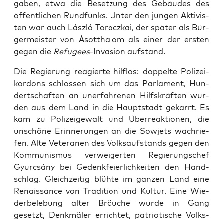
ga­ben, etwa die Beset­zung des Gebäu­des des
öffent­li­chen Rund­funks. Unter den jun­gen Akti­vis­
ten war auch László Toro­cz­kai, der spä­ter als Bür­
ger­meis­ter von Ásott­ha­lom als einer der ers­ten
gegen die
Refu­gees
-Inva­si­on aufstand.
Die Regie­rung reagier­te hilf­los: dop­pel­te Poli­zei­
kordons schlos­sen sich um das Par­la­ment, Hun­
dert­schaf­ten an uner­fah­re­nen Hilfs­kräf­ten wur­
den aus dem Land in die Haupt­stadt gekarrt. Es
kam zu Poli­zei­ge­walt und Über­re­ak­tio­nen, die
unschö­ne Erin­ne­run­gen an die Sowjets wach­rie­
fen. Alte Vete­ra­nen des Volks­auf­stands gegen den
Kom­mu­nis­mus ver­wei­ger­ten Regie­rungs­chef
Gyurcsá­ny bei Gedenk­fei­er­lich­kei­ten den Hand­
schlag. Gleich­zei­tig blüh­te im gan­zen Land eine
Renais­sance von Tra­di­ti­on und Kul­tur. Eine Wie­
der­be­le­bung alter Bräu­che wur­de in Gang
gesetzt, Denk­mä­ler errich­tet, patrio­ti­sche Volks­