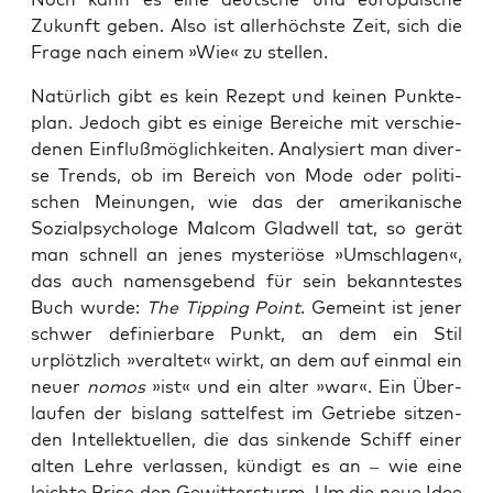
Zukunft geben. Also ist aller­höchs­te Zeit, sich die
Fra­ge nach einem »Wie« zu stellen.
Natür­lich gibt es kein Rezept und kei­nen Punk­te­
plan. Jedoch gibt es eini­ge Berei­che mit ver­schie­
de­nen Ein­fluß­mög­lich­kei­ten. Ana­ly­siert man diver­
se Trends, ob im Bereich von Mode oder poli­ti­
schen Mei­nun­gen, wie das der ame­ri­ka­ni­sche
Sozi­al­psy­cho­lo­ge Mal­com Glad­well tat, so gerät
man schnell an jenes mys­te­riö­se »Umschla­gen«,
das auch namens­ge­bend für sein bekann­tes­tes
Buch wur­de:
The Tip­ping Point
. Gemeint ist jener
schwer defi­nier­ba­re Punkt, an dem ein Stil
urplötz­lich »ver­al­tet« wirkt, an dem auf ein­mal ein
neu­er
nomos
»ist« und ein alter »war«. Ein Über­
lau­fen der bis­lang sat­tel­fest im Getrie­be sit­zen­
den Intel­lek­tu­el­len, die das sin­ken­de Schiff einer
alten Leh­re ver­las­sen, kün­digt es an – wie eine
leich­te Bri­se den Gewit­ter­sturm. Um die neue Idee