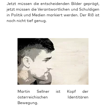
Jetzt müs­sen die ent­schei­den­den Bil­der geprägt,
jetzt müs­sen die Ver­ant­wort­li­chen und Schul­di­gen
in Poli­tik und Medi­en mar­kiert wer­den. Der Riß ist
noch nicht tief genug.
Martin Sellner ist Kopf der
österreichischen Identitären
Bewegung.