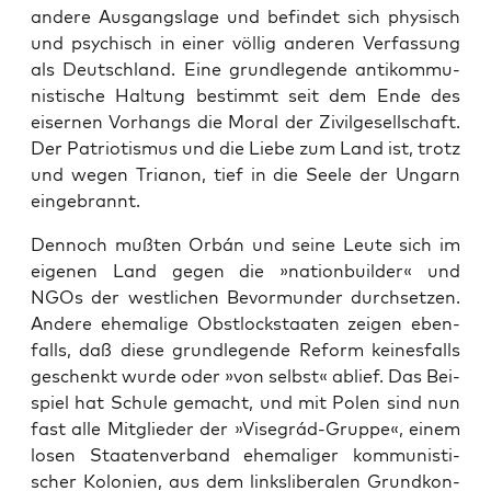
ande­re Aus­gangs­la­ge und befin­det sich phy­sisch
und psy­chisch in einer völ­lig ande­ren Ver­fas­sung
als Deutsch­land. Eine grund­le­gen­de anti­kom­mu­
nis­ti­sche Hal­tung bestimmt seit dem Ende des
eiser­nen Vor­hangs die Moral der Zivil­ge­sell­schaft.
Der Patrio­tis­mus und die Lie­be zum Land ist, trotz
und wegen Tria­non, tief in die See­le der Ungarn
eingebrannt.
Den­noch muß­ten Orbán und sei­ne Leu­te sich im
eige­nen Land gegen die »nati­on­buil­der« und
NGOs der west­li­chen Bevor­mun­der durch­set­zen.
Ande­re ehe­ma­li­ge Obst­lock­staa­ten zei­gen eben­
falls, daß die­se grund­le­gen­de Reform kei­nes­falls
geschenkt wur­de oder »von selbst« ablief. Das Bei­
spiel hat Schu­le gemacht, und mit Polen sind nun
fast alle Mit­glie­der der »Visegrád-Grup­pe«, einem
losen Staa­ten­ver­band ehe­ma­li­ger kom­mu­nis­ti­
scher Kolo­nien, aus dem links­li­be­ra­len Grund­kon­