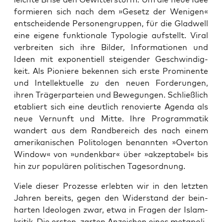
for­mie­ren sich nach dem »Gesetz der Weni­gen«
ent­schei­den­de Per­so­nen­grup­pen, für die Glad­well
eine eige­ne funk­tio­na­le Typo­lo­gie auf­stellt. Viral
ver­brei­ten sich ihre Bil­der, Infor­ma­tio­nen und
Ideen mit expo­nen­ti­ell stei­gen­der Geschwin­dig­
keit. Als Pio­nie­re beken­nen sich ers­te Pro­mi­nen­te
und Intel­lek­tu­el­le zu den neu­en For­de­run­gen,
ihren Trä­ger­par­tei­en und Bewe­gun­gen. Schließ­lich
eta­bliert sich eine deut­lich reno­vier­te Agen­da als
neue Ver­nunft und Mit­te. Ihre Pro­gram­ma­tik
wan­dert aus dem Rand­be­reich des nach einem
ame­ri­ka­ni­schen Poli­to­lo­gen benann­ten »Over­ton
Win­dow« von »undenk­bar« über »akzep­ta­bel« bis
hin zur popu­lä­ren poli­ti­schen Tagesordnung.
Vie­le die­ser Pro­zes­se erleb­ten wir in den letz­ten
Jah­ren bereits, gegen den Wider­stand der bein­
har­ten Ideo­lo­gen zwar, etwa in Fra­gen der Islam­
kri­tik. Die ers­ten, zar­ten Anzei­chen eines meta­po­li­