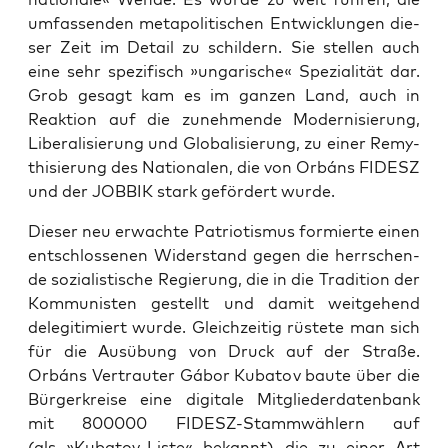
umfas­sen­den meta­po­li­ti­schen Ent­wick­lun­gen die­
ser Zeit im Detail zu schil­dern. Sie stel­len auch
eine sehr spe­zi­fisch »unga­ri­sche« Spe­zia­li­tät dar.
Grob gesagt kam es im gan­zen Land, auch in
Reak­ti­on auf die zuneh­men­de Moder­ni­sie­rung,
Libe­ra­li­sie­rung und Glo­ba­li­sie­rung, zu einer Remy­
thi­sie­rung des Natio­na­len, die von Orbáns FIDESZ
und der JOBBIK stark geför­dert wurde.
Die­ser neu erwach­te Patrio­tis­mus for­mier­te einen
ent­schlos­se­nen Wider­stand gegen die herr­schen­
de sozia­lis­ti­sche Regie­rung, die in die Tra­di­ti­on der
Kom­mu­nis­ten gestellt und damit weit­ge­hend
dele­gi­ti­miert wur­de. Gleich­zei­tig rüs­te­te man sich
für die Aus­übung von Druck auf der Stra­ße.
Orbáns Ver­trau­ter Gábor Kuba­tov bau­te über die
Bür­ger­krei­se eine digi­ta­le Mit­glie­der­da­ten­bank
mit 800000 FIDESZ-Stamm­wäh­lern auf
(als »Kuba­tov-Lis­te« bekannt) die zu einer Art