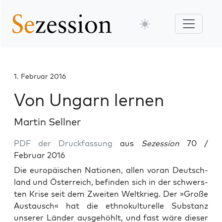
1. Februar 2016
Von Ungarn lernen
Martin Sellner
PDF der Druckfassung
aus
Sezession
70 /
Februar 2016
Die euro­päi­schen Natio­nen, allen vor­an Deutsch­
land und Öster­reich, befin­den sich in der schwers­
ten Kri­se seit dem Zwei­ten Welt­krieg. Der »Gro­ße
Aus­tausch« hat die eth­no­kul­tu­rel­le Sub­stanz
unse­rer Län­der aus­ge­höhlt, und fast wäre die­ser