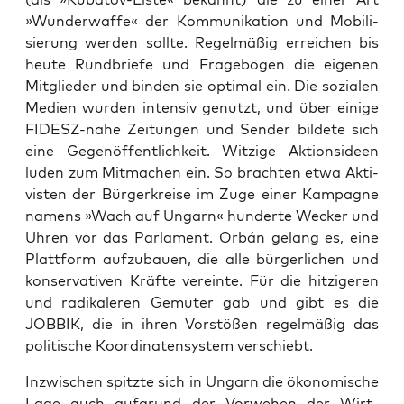
»Wun­der­waf­fe« der Kom­mu­ni­ka­ti­on und Mobi­li­
sie­rung wer­den soll­te. Regel­mä­ßig errei­chen bis
heu­te Rund­brie­fe und Fra­ge­bö­gen die eige­nen
Mit­glie­der und bin­den sie opti­mal ein. Die sozia­len
Medi­en wur­den inten­siv genutzt, und über eini­ge
FIDESZ-nahe Zei­tun­gen und Sen­der bil­de­te sich
eine Gegen­öf­fent­lich­keit. Wit­zi­ge Akti­ons­ideen
luden zum Mit­ma­chen ein. So brach­ten etwa Akti­
vis­ten der Bür­ger­krei­se im Zuge einer Kam­pa­gne
namens »Wach auf Ungarn« hun­der­te Wecker und
Uhren vor das Par­la­ment. Orbán gelang es, eine
Platt­form auf­zu­bau­en, die alle bür­ger­li­chen und
kon­ser­va­ti­ven Kräf­te ver­ein­te. Für die hit­zi­ge­ren
und radi­ka­le­ren Gemü­ter gab und gibt es die
JOBBIK, die in ihren Vor­stö­ßen regel­mä­ßig das
poli­ti­sche Koor­di­na­ten­sys­tem verschiebt.
Inzwi­schen spitz­te sich in Ungarn die öko­no­mi­sche
Lage auch auf­grund der Vor­we­hen der Wirt­