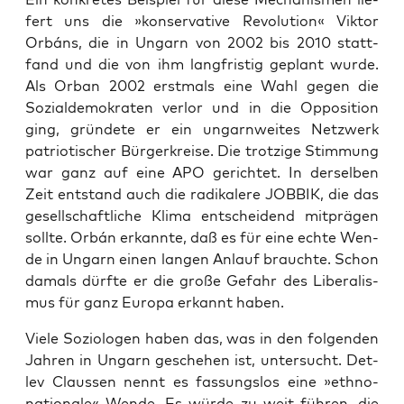
fert uns die »kon­ser­va­ti­ve Revo­lu­ti­on« Vik­tor
Orbáns, die in Ungarn von 2002 bis 2010 statt­
fand und die von ihm lang­fris­tig geplant wur­de.
Als Orban 2002 erst­mals eine Wahl gegen die
Sozi­al­de­mo­kra­ten ver­lor und in die Oppo­si­ti­on
ging, grün­de­te er ein ungarn­wei­tes Netz­werk
patrio­ti­scher Bür­ger­krei­se. Die trot­zi­ge Stim­mung
war ganz auf eine APO gerich­tet. In der­sel­ben
Zeit ent­stand auch die radi­ka­le­re JOBBIK, die das
gesell­schaft­li­che Kli­ma ent­schei­dend mit­prä­gen
soll­te. Orbán erkann­te, daß es für eine ech­te Wen­
de in Ungarn einen lan­gen Anlauf brauch­te. Schon
damals dürf­te er die gro­ße Gefahr des Libe­ra­lis­
mus für ganz Euro­pa erkannt haben.
Vie­le Sozio­lo­gen haben das, was in den fol­gen­den
Jah­ren in Ungarn gesche­hen ist, unter­sucht. Det­
lev Claus­sen nennt es fas­sungs­los eine »eth­no-
natio­na­le« Wen­de. Es wür­de zu weit füh­ren, die