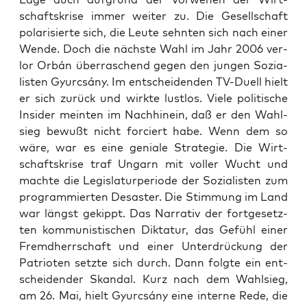
schafts­kri­se immer wei­ter zu. Die Gesell­schaft
pola­ri­sier­te sich, die Leu­te sehn­ten sich nach einer
Wen­de. Doch die nächs­te Wahl im Jahr 2006 ver­
lor Orbán über­ra­schend gegen den jun­gen Sozia­
lis­ten Gyurcsá­ny. Im ent­schei­den­den TV-Duell hielt
er sich zurück und wirk­te lust­los. Vie­le poli­ti­sche
Insi­der mein­ten im Nach­hin­ein, daß er den Wahl­
sieg bewußt nicht for­ciert habe. Wenn dem so
wäre, war es eine genia­le Stra­te­gie. Die Wirt­
schafts­kri­se traf Ungarn mit vol­ler Wucht und
mach­te die Legis­la­tur­pe­ri­ode der Sozia­lis­ten zum
pro­gram­mier­ten Desas­ter. Die Stim­mung im Land
war längst gekippt. Das Nar­ra­tiv der fort­ge­setz­
ten kom­mu­nis­ti­schen Dik­ta­tur, das Gefühl einer
Fremd­herr­schaft und einer Unter­drü­ckung der
Patrio­ten setz­te sich durch. Dann folg­te ein ent­
schei­den­der Skan­dal. Kurz nach dem Wahl­sieg,
am 26. Mai, hielt Gyurcsá­ny eine inter­ne Rede, die