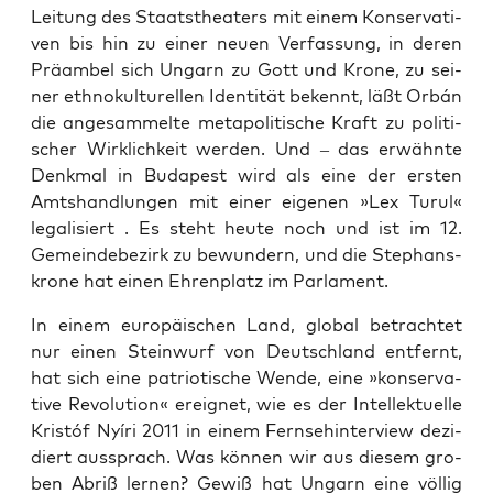
Lei­tung des Staats­thea­ters mit einem Kon­ser­va­ti­
ven bis hin zu einer neu­en Ver­fas­sung, in deren
Prä­am­bel sich Ungarn zu Gott und Kro­ne, zu sei­
ner eth­no­kul­tu­rel­len Iden­ti­tät bekennt, läßt Orbán
die ange­sam­mel­te meta­po­li­ti­sche Kraft zu poli­ti­
scher Wirk­lich­keit wer­den. Und – das erwähn­te
Denk­mal in Buda­pest wird als eine der ers­ten
Amts­hand­lun­gen mit einer eige­nen »Lex Turul«
lega­li­siert . Es steht heu­te noch und ist im 12.
Gemein­de­be­zirk zu bewun­dern, und die Ste­phans­
kro­ne hat einen Ehren­platz im Parlament.
In einem euro­päi­schen Land, glo­bal betrach­tet
nur einen Stein­wurf von Deutsch­land ent­fernt,
hat sich eine patrio­ti­sche Wen­de, eine »kon­ser­va­
ti­ve Revo­lu­ti­on« ereig­net, wie es der Intel­lek­tu­el­le
Kris­tóf Nyí­ri 2011 in einem Fern­seh­in­ter­view dezi­
diert aus­sprach. Was kön­nen wir aus die­sem gro­
ben Abriß ler­nen? Gewiß hat Ungarn eine völ­lig