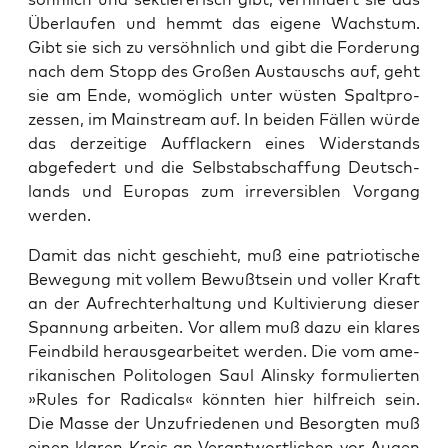
Über­lau­fen und hemmt das eige­ne Wachs­tum.
Gibt sie sich zu ver­söhn­lich und gibt die For­de­rung
nach dem Stopp des Gro­ßen Aus­tauschs auf, geht
sie am Ende, womög­lich unter wüs­ten Spalt­pro­
zes­sen, im Main­stream auf. In bei­den Fäl­len wür­de
das der­zei­ti­ge Auf­fla­ckern eines Wider­stands
abge­fe­dert und die Selb­st­ab­schaf­fung Deutsch­
lands und Euro­pas zum irrever­si­blen Vor­gang
werden.
Damit das nicht geschieht, muß eine patrio­ti­sche
Bewe­gung mit vol­lem Bewußt­sein und vol­ler Kraft
an der Auf­recht­erhal­tung und Kul­ti­vie­rung die­ser
Span­nung arbei­ten. Vor allem muß dazu ein kla­res
Feind­bild her­aus­ge­ar­bei­tet wer­den. Die vom ame­
ri­ka­ni­schen Poli­to­lo­gen Saul Ali­n­sky for­mu­lier­ten
»Rules for Radi­cals« könn­ten hier hilf­reich sein.
Die Mas­se der Unzu­frie­de­nen und Besorg­ten muß
einen kla­ren Kreis an Ver­ant­wort­li­chen vor Augen