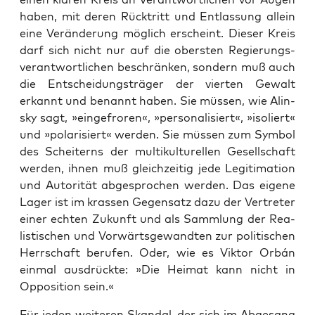
haben, mit deren Rück­tritt und Ent­las­sung allein
eine Ver­än­de­rung mög­lich erscheint. Die­ser Kreis
darf sich nicht nur auf die obers­ten Regie­rungs­
ver­ant­wort­li­chen beschrän­ken, son­dern muß auch
die Ent­schei­dungs­trä­ger der vier­ten Gewalt
erkannt und benannt haben. Sie müs­sen, wie Ali­n­
sky sagt, »ein­ge­fro­ren«, »per­so­na­li­siert«, »iso­liert«
und »pola­ri­siert« wer­den. Sie müs­sen zum Sym­bol
des Schei­terns der mul­ti­kul­tu­rel­len Gesell­schaft
wer­den, ihnen muß gleich­zei­tig jede Legi­ti­ma­ti­on
und Auto­ri­tät abge­spro­chen wer­den. Das eige­ne
Lager ist im kras­sen Gegen­satz dazu der Ver­tre­ter
einer ech­ten Zukunft und als Samm­lung der Rea­
lis­ti­schen und Vor­wärts­ge­wand­ten zur poli­ti­schen
Herr­schaft beru­fen. Oder, wie es Vik­tor Orbán
ein­mal aus­drück­te: »Die Hei­mat kann nicht in
Oppo­si­ti­on sein.«
Für jeden wei­te­ren Skan­dal, der sich im Abge­sang