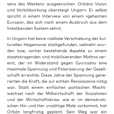
sens des Wes­tens aus­ge­bro­chen. Orbáns Visi­on
und Vor­bild­wir­kung über­steigt Ungarn. Er selbst
spricht in einem Inter­view von einem »gehei­men
Euro­pa«, das sich nach einem Aus­bruch aus dem
links­li­be­ra­len Sys­tem sehnt.
In Ungarn hat kei­ne radi­ka­le Ver­schie­bung der kul­
tu­rel­len Hege­mo­nie statt­ge­fun­den, viel­mehr wur­
den lose, vor­her bestehen­de Aspek­te zu einem
staats­tra­gen­den und mobi­li­sie­ren­den Mythos ver­
eint, der im Wider­stand gegen Gyurcsá­ny eine
maxi­ma­le Span­nung und Pola­ri­sie­rung der Gesell­
schaft erreich­te. Die­se Jah­re der Span­nung gene­
rier­ten die Kraft, die zur ech­ten Renais­sance nötig
war. Statt einem ein­fa­chen poli­ti­schen Macht­
wech­sel nach der Miß­wirt­schaft der Sozia­lis­ten
und der Wirt­schafts­kri­se, wie er im demo­kra­ti­
schen Hin und Her unzäh­li­ge Male vor­kommt, hat
Orbán lang­fris­tig geplant. Sein Weg war ein