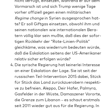
nicht ver­fügt, ein­set­zen, wäh­rend er auf dem
Vor­marsch ist und sich Trump weni­ge Tage
vor­her offi­zi­ell gegen einen mili­tä­ri­schen
Regime chan­ge
in Syri­en aus­ge­spro­chen hat­
te? Er soll Gift­gas ein­set­zen, obwohl ihm und
sei­nen natio­na­len wie inter­na­tio­na­len Bera­
tern völ­lig klar sein muß­te, daß dies der sofor­
ti­gen Rück­kehr der “Rote-Lini­en-Poli­tik”
gleich­kä­me, was wie­der­rum bedeu­ten wür­de,
daß die Eska­la­ti­on sei­tens der US-Ame­ri­ka­ner
rela­tiv sicher erfol­gen würde?
Die syri­sche Regie­rung hat kei­ner­lei Inter­es­se
an einer Eska­la­ti­on der Lage. Sie ist seit der
rus­si­schen Teil-Inter­ven­ti­on 2015 dabei, Stück
für Stück das Land zurück­zu­er­obern respek­ti­
ve zu befrei­en. Alep­po, Deir Hafer, Pal­my­ra,
Gas­fel­der in der Wüs­te, Damas­ze­ner Vor­or­te,
die Gren­ze zum Liba­non – es schaut erst­mals
seit 2011 wie­der gut aus für die Regie­rung. In