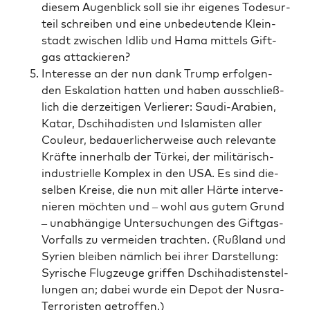
die­sem Augen­blick soll sie ihr eige­nes Todes­ur­
teil schrei­ben und eine unbe­deu­ten­de Klein­
stadt zwi­schen Idlib und Hama mit­tels Gift­
gas attackieren?
Inter­es­se an der nun dank Trump erfol­gen­
den Eska­la­ti­on hat­ten und haben aus­schließ­
lich die der­zei­ti­gen Ver­lie­rer: Sau­di-Ara­bi­en,
Katar, Dschi­ha­dis­ten und Isla­mis­ten aller
Cou­leur, bedau­er­li­cher­wei­se auch rele­van­te
Kräf­te inner­halb der Tür­kei, der mili­tä­risch-
indus­tri­el­le Kom­plex in den USA. Es sind die­
sel­ben Krei­se, die nun mit aller Här­te inter­ve­
nie­ren möch­ten und – wohl aus gutem Grund
– unab­hän­gi­ge Unter­su­chun­gen des Gift­gas-
Vor­falls zu ver­mei­den trach­ten. (Ruß­land und
Syri­en blei­ben näm­lich bei ihrer Dar­stel­lung:
Syri­sche Flug­zeu­ge grif­fen Dschi­ha­dis­ten­stel­
lun­gen an; dabei wur­de ein Depot der Nus­ra-
Ter­ro­ris­ten getroffen.)