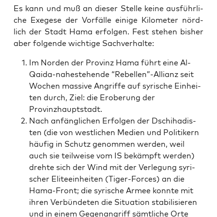
Es kann und muß an die­ser Stel­le kei­ne aus­führ­li­
che Exege­se der Vor­fäl­le eini­ge Kilo­me­ter nörd­
lich der Stadt Hama erfol­gen. Fest ste­hen bis­her
aber fol­gen­de wich­ti­ge Sachverhalte:
Im Nor­den der Pro­vinz Hama führt eine Al-
Qai­da-nahe­ste­hen­de “Rebellen”-Allianz seit
Wochen mas­si­ve Angrif­fe auf syri­sche Ein­hei­
ten durch, Ziel: die Erobe­rung der
Provinzhauptstadt.
Nach anfäng­li­chen Erfol­gen der Dschi­ha­dis­
ten (die von west­li­chen Medi­en und Poli­ti­kern
häu­fig in Schutz genom­men wer­den, weil
auch sie teil­wei­se vom IS bekämpft wer­den)
dreh­te sich der Wind mit der Ver­le­gung syri­
scher Eli­te­ein­hei­ten (Tiger-Forces) an die
Hama-Front; die syri­sche Armee konn­te mit
ihren Ver­bün­de­ten die Situa­ti­on sta­bi­li­sie­ren
und in einem Gegen­an­griff sämt­li­che Orte