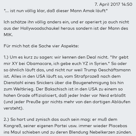
7. April 2017 14:50
"... ist nun völlig klar, daß dieser Mann Amok läuft"
Ich schätze ihn völlig anders ein, und er operiert ja auch nicht
aus der Hollywoodschaukel heraus sondern ist der Mann des
MIK.
Für mich hat die Sache vier Aspekte:
1.) Um es kurz zu sagen: wir kennen den Deal nicht. "Ihr gebt
mir XY bei Obamacare, ich gebe euch YZ in Syrien." So oder
so ähnlich läuft das, und nicht nur weil Trump Geschäftsmann
ist. Alles in den USA läuft so, vom Strafprozeß nach dem
Dienstahl eines Snickers über die Baugenehmigung bis hin
zum Weltkrieg. Der Bakschisch ist in den USA zu einem so
hohen Grade offizialisiert, daß jeder Inder vor Neid erblaßt
(und jeder Preuße gar nichts mehr von den dortigen Abläufen
versteht).
2.) So hart und zynisch das auch sein mag: er muß dem
Kongreß, seiner eigenen Partei usw. immer wieder Placebos
ins Maul schieben und zu deren Blendung Nebelkerzen zünden.