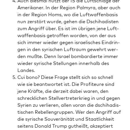
Auch dies­mal nutzt der IS die Luft­schlä­ge der
Ame­ri­ka­ner. In der Regi­on Pal­my­ra, aber auch
in der Regi­on Homs, wo die Luft­waf­fen­ba­sis
nun zer­stört wur­de, gehen die Dschi­ha­dis­ten
zum Angriff über. Es ist im übri­gen jene Luft­
waf­fen­ba­sis getrof­fen wor­den, von der aus
sich immer wie­der gegen israe­li­sches Ein­drin­
gen in den syri­schen Luft­raum gewehrt wer­
den muß­te. Denn Isra­el bom­bar­dier­te immer
wie­der syri­sche Stel­lun­gen inner­halb des
Landes.
Cui bono? Die­se Fra­ge stellt sich so schnell
wie sie beant­wor­tet ist. Die Pro­fi­teu­re sind
jene Kräf­te, die der­zeit dabei waren, den
schreck­li­chen Stell­ver­tre­ter­krieg in und gegen
Syri­en zu ver­lie­ren, allen vor­an die dschi­ha­dis­
ti­schen Rebel­len­grup­pen. Wer den Angriff auf
die syri­sche Sou­ve­rä­ni­tät und Staat­lich­keit
sei­tens Donald Trump gut­heißt, akzep­tiert