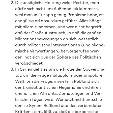
Die unsäg­li­che Hal­tung vie­ler Rech­ter, man
dür­fe sich nicht um Außen­po­li­tik küm­mern,
weil man in Euro­pa genug Pro­ble­me habe, ist
end­gül­tig ad absur­dum geführt. Alles hängt
mit allem zusam­men, und wer nicht begreift,
daß der Gro­ße Aus­tausch, ja daß die gro­ßen
Migra­ti­ons­be­we­gun­gen an sich wesent­lich
durch mili­tä­ri­sche Inter­ven­tio­nen (und öko­no­
mi­sche Ver­wer­fun­gen) her­vor­ge­ru­fen wer­
den, hat sich aus der Sphä­re des Poli­ti­schen
verabschiedet.
In Syri­en geht es um die Fra­ge der Sou­ve­rä­ni­
tät, um die Fra­ge mul­ti­po­la­re oder uni­po­la­re
Welt, um die Fra­ge, inwie­fern Ruß­land sich
der trans­at­lan­ti­schen Hege­mo­nie und ihren
unend­li­chen Affronts, Zumu­tun­gen und Ver­
bre­chen fügen wird. Wer jetzt nicht ent­schie­
den zu Syri­en, Ruß­land und den ver­bün­de­ten
Kräf­ten steht, läßt zu, daß die bar­ba­ri­sche