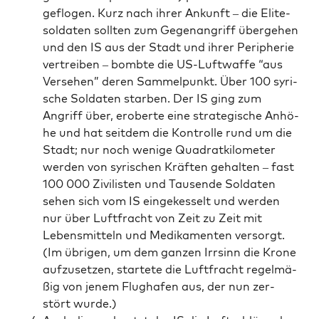
ge­flo­gen. Kurz nach ihrer Ankunft – die Eli­te­
sol­da­ten soll­ten zum Gegen­an­griff über­ge­hen
und den IS aus der Stadt und ihrer Peri­phe­rie
ver­trei­ben – bomb­te die US-Luft­waf­fe “aus
Ver­se­hen” deren Sam­mel­punkt. Über 100 syri­
sche Sol­da­ten star­ben. Der IS ging zum
Angriff über, erober­te eine stra­te­gi­sche Anhö­
he und hat seit­dem die Kon­trol­le rund um die
Stadt; nur noch weni­ge Qua­drat­ki­lo­me­ter
wer­den von syri­schen Kräf­ten gehal­ten – fast
100 000 Zivi­lis­ten und Tau­sen­de Sol­da­ten
sehen sich vom IS ein­ge­kes­selt und wer­den
nur über Luft­fracht von Zeit zu Zeit mit
Lebens­mit­teln und Medi­ka­men­ten ver­sorgt.
(Im übri­gen, um dem gan­zen Irr­sinn die Kro­ne
auf­zu­set­zen, star­te­te die Luft­fracht regel­mä­
ßig von jenem Flug­ha­fen aus, der nun zer­
stört wurde.)