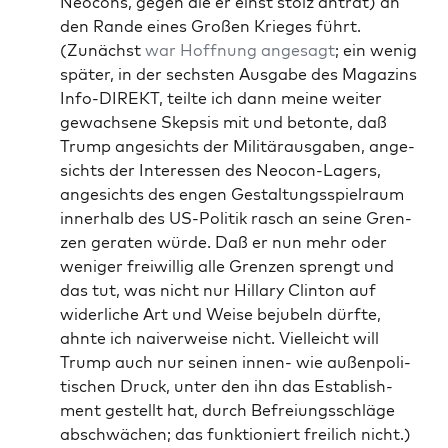
Neo­cons, gegen die er einst stolz antrat) an
den Ran­de eines Gro­ßen Krie­ges führt.
(Zunächst
war Hoff­nung ange­sagt
; ein wenig
spä­ter, in der sechs­ten Aus­ga­be des Maga­zins
Info-DIREKT, teil­te ich dann mei­ne wei­ter
gewach­se­ne Skep­sis mit und beton­te, daß
Trump ange­sichts der Mili­tär­aus­ga­ben, ange­
sichts der Inter­es­sen des Neo­con-Lagers,
ange­sichts des engen Gestal­tungs­spiel­raum
inner­halb des US-Poli­tik rasch an sei­ne Gren­
zen gera­ten wür­de. Daß er nun mehr oder
weni­ger frei­wil­lig alle Gren­zen sprengt und
das tut, was nicht nur Hil­la­ry Clin­ton auf
wider­li­che Art und Wei­se beju­beln dürf­te,
ahn­te ich nai­ver­wei­se nicht. Viel­leicht will
Trump auch nur sei­nen innen- wie außen­po­li­
ti­schen Druck, unter den ihn das Estab­lish­
ment gestellt hat, durch Befrei­ungs­schlä­ge
abschwä­chen; das funk­tio­niert frei­lich nicht.)