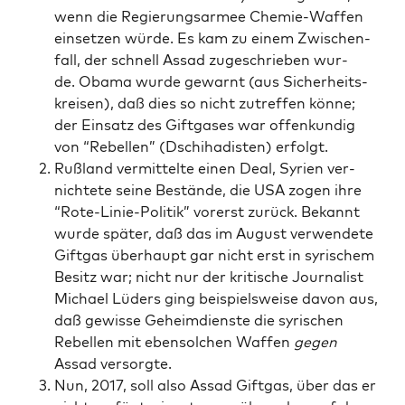
wenn die Regie­rungs­ar­mee Che­mie-Waf­fen
ein­set­zen wür­de. Es kam zu einem Zwi­schen­
fall, der schnell Assad zuge­schrie­ben wur­
de. Oba­ma wur­de gewarnt (aus Sicher­heits­
krei­sen), daß dies so nicht zutref­fen kön­ne;
der Ein­satz des Gift­ga­ses war offen­kun­dig
von “Rebel­len” (Dschi­ha­dis­ten) erfolgt.
Ruß­land ver­mit­tel­te einen Deal, Syri­en ver­
nich­te­te sei­ne Bestän­de, die USA zogen ihre
“Rote-Linie-Poli­tik” vor­erst zurück. Bekannt
wur­de spä­ter, daß das im August ver­wen­de­te
Gift­gas über­haupt gar nicht erst in syri­schem
Besitz war; nicht nur der kri­ti­sche Jour­na­list
Micha­el Lüders ging bei­spiels­wei­se davon aus,
daß gewis­se Geheim­diens­te die syri­schen
Rebel­len mit eben­sol­chen Waf­fen
gegen
Assad versorgte.
Nun, 2017, soll also Assad Gift­gas, über das er