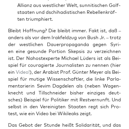
Alli­anz aus west­li­cher Welt, sun­ni­ti­schen Golf­
staa­ten und dschi­ha­dis­ti­schen Rebel­len­kräf­
ten triumphiert.
Bleibt Hoff­nung? Die bleibt immer. Fakt ist, daß –
anders als vor dem Irak­feld­zug von Bush Jr. – trotz
der west­li­chen Dau­er­pro­pa­gan­da gegen Syri­
en eine gesun­de Por­ti­on Skep­sis zu ver­zeich­nen
ist. Der Nah­ost­ex­per­te Micha­el Lüders ist als Bei­
spiel für cou­ra­gier­te Jour­na­lis­ten zu nen­nen (hier
ein
Video!
), der Ara­bist Prof. Gün­ter Mey­er als Bei­
spiel für muti­ge Wis­sen­schaft­ler, die lin­ke Par­la­
men­ta­rie­rin Sevim Dagde­len als (neben Wagen­
knecht und Till­schnei­der bis­her ein­zi­ges deut­
sches) Bei­spiel für Poli­ti­ker mit Rest­ver­nunft. Und
selbst in den Ver­ei­nig­ten Staa­ten regt sich Pro­
test, wie ein Video bei Wiki­leaks zeigt.
Das Gebot der Stun­de heißt Soli­da­ri­tät, und das