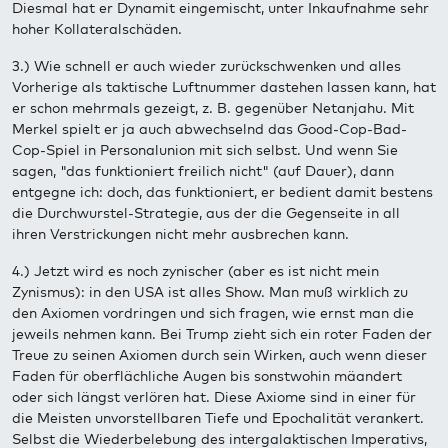
Diesmal hat er Dynamit eingemischt, unter Inkaufnahme sehr
hoher Kollateralschäden.
3.) Wie schnell er auch wieder zurückschwenken und alles
Vorherige als taktische Luftnummer dastehen lassen kann, hat
er schon mehrmals gezeigt, z. B. gegenüber Netanjahu. Mit
Merkel spielt er ja auch abwechselnd das Good-Cop-Bad-
Cop-Spiel in Personalunion mit sich selbst. Und wenn Sie
sagen, "das funktioniert freilich nicht" (auf Dauer), dann
entgegne ich: doch, das funktioniert, er bedient damit bestens
die Durchwurstel-Strategie, aus der die Gegenseite in all
ihren Verstrickungen nicht mehr ausbrechen kann.
4.) Jetzt wird es noch zynischer (aber es ist nicht mein
Zynismus): in den USA ist alles Show. Man muß wirklich zu
den Axiomen vordringen und sich fragen, wie ernst man die
jeweils nehmen kann. Bei Trump zieht sich ein roter Faden der
Treue zu seinen Axiomen durch sein Wirken, auch wenn dieser
Faden für oberflächliche Augen bis sonstwohin mäandert
oder sich längst verlören hat. Diese Axiome sind in einer für
die Meisten unvorstellbaren Tiefe und Epochalität verankert.
Selbst die Wiederbelebung des intergalaktischen Imperativs,