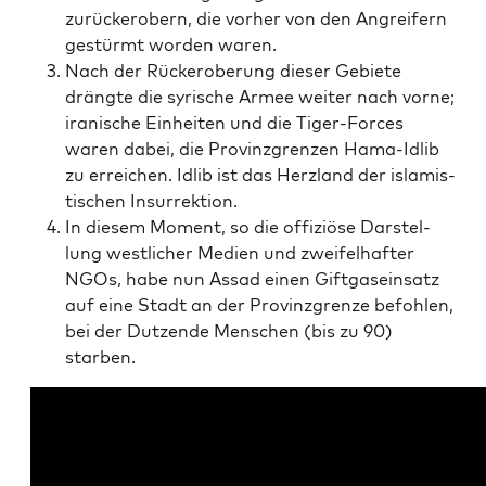
zurück­er­obern, die vor­her von den Angrei­fern
gestürmt wor­den waren.
Nach der Rück­erobe­rung die­ser Gebie­te
dräng­te die syri­sche Armee wei­ter nach vor­ne;
ira­ni­sche Ein­hei­ten und die Tiger-Forces
waren dabei, die Pro­vinz­gren­zen Hama-Idlib
zu errei­chen. Idlib ist das Herz­land der isla­mis­
ti­schen Insurrektion.
In die­sem Moment, so die offi­ziö­se Dar­stel­
lung west­li­cher Medi­en und zwei­fel­haf­ter
NGOs, habe nun Assad einen Gift­gas­ein­satz
auf eine Stadt an der Pro­vinz­gren­ze befoh­len,
bei der Dut­zen­de Men­schen (bis zu 90)
starben.