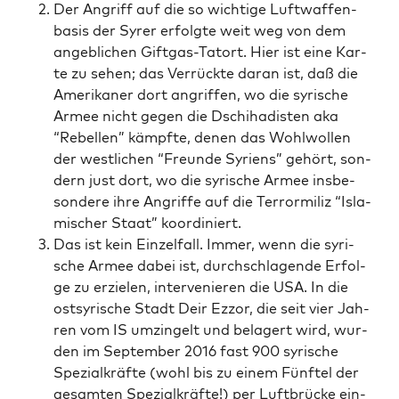
Der Angriff auf die so wich­ti­ge Luft­waf­fen­
ba­sis der Syrer erfolg­te weit weg von dem
angeb­li­chen Gift­gas-Tat­ort. Hier ist eine Kar­
te zu sehen; das Ver­rück­te dar­an ist, daß die
Ame­ri­ka­ner dort angrif­fen, wo die syri­sche
Armee nicht gegen die Dschi­ha­dis­ten aka
“Rebel­len” kämpf­te, denen das Wohl­wol­len
der west­li­chen “Freun­de Syri­ens” gehört, son­
dern just dort, wo die syri­sche Armee ins­be­
son­de­re ihre Angrif­fe auf die Ter­ror­mi­liz “Isla­
mi­scher Staat” koordiniert.
Das ist kein Ein­zel­fall. Immer, wenn die syri­
sche Armee dabei ist, durch­schla­gen­de Erfol­
ge zu erzie­len, inter­ve­nie­ren die USA. In die
ost­sy­ri­sche Stadt Deir Ezz­or, die seit vier Jah­
ren vom IS umzin­gelt und bela­gert wird, wur­
den im Sep­tem­ber 2016 fast 900 syri­sche
Spe­zi­al­kräf­te (wohl bis zu einem Fünf­tel der
gesam­ten Spe­zi­al­kräf­te!) per Luft­brü­cke ein­