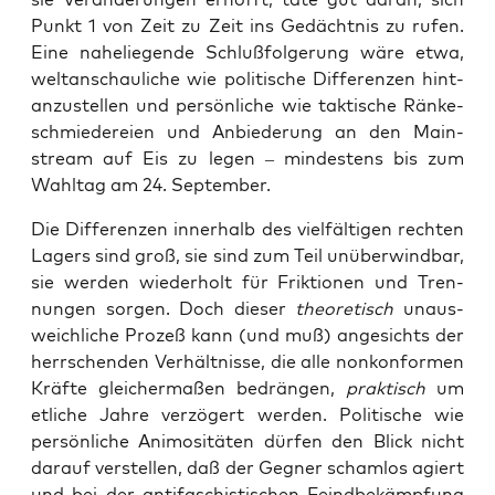
Punkt 1 von Zeit zu Zeit ins Gedächt­nis zu rufen.
Eine nahe­lie­gen­de Schluß­fol­ge­rung wäre etwa,
welt­an­schau­li­che wie poli­ti­sche Dif­fe­ren­zen hint­
an­zu­stel­len und per­sön­li­che wie tak­ti­sche Rän­ke­
schmie­de­rei­en und Anbie­de­rung an den Main­
stream auf Eis zu legen – min­des­tens bis zum
Wahl­tag am 24. September.
Die Dif­fe­ren­zen inner­halb des viel­fäl­ti­gen rech­ten
Lagers sind groß, sie sind zum Teil unüber­wind­bar,
sie wer­den wie­der­holt für Frik­tio­nen und Tren­
nun­gen sor­gen. Doch die­ser
theo­re­tisch
unaus­
weich­li­che Pro­zeß kann (und muß) ange­sichts der
herr­schen­den Ver­hält­nis­se, die alle non­kon­for­men
Kräf­te glei­cher­ma­ßen bedrän­gen,
prak­tisch
um
etli­che Jah­re ver­zö­gert wer­den. Poli­ti­sche wie
per­sön­li­che Ani­mo­si­tä­ten dür­fen den Blick nicht
dar­auf ver­stel­len, daß der Geg­ner scham­los agiert
und bei der anti­fa­schis­ti­schen Feind­be­kämp­fung