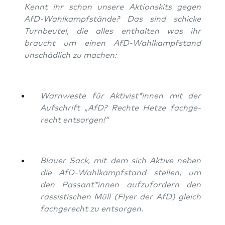
Kennt ihr schon unse­re Akti­ons­kits gegen
AfD-Wahl­kampf­stän­de? Das sind schi­cke
Turn­beu­tel, die alles ent­hal­ten was ihr
braucht um einen AfD-Wahl­kampf­stand
unschäd­lich zu machen:
Warn­wes­te für Aktivist*innen mit der
Auf­schrift „AfD? Rech­te Het­ze fach­ge­
recht entsorgen!“
Blau­er Sack, mit dem sich Akti­ve neben
die AfD-Wahl­kampf­stand stel­len, um
den Passant*innen auf­zu­for­dern den
ras­sis­ti­schen Müll (Fly­er der AfD) gleich
fach­ge­recht zu entsorgen.