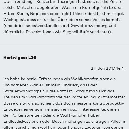
Überfremdung"-Konzert in Thüringen festhielt, ist die Zeit für
solche Mätzchen abgelaufen. Was mein Kampfgefährte über
Hitler, Stalin, Napoleon oder Tiglat-Pileser denkt, ist mir egal.
Wichtig ist, dass er für das Überleben seines Volkes kämpft
(und dabei selbstverständlich auf Gewaltanwendung und
dümmliche Provokationen wie Siegheil-Rufe verzichtet).
Hartwig aus LG8
24. Juli 2017 14:41
Ich habe keinerlei Erfahrungen als Wahlkämpfer, aber als
umworbener Wähler ist mein Eindruck, dass der
Straßenwahlkampf für die Katz ist. Schaut man sich das
Treiben um Wahlkampfstände der Parteien inkl. aufgemotzter
Busse u.s.w. an, so scheint das doch meistens kontraproduktiv.
Entweder es versammeln sich ein paar Interessierte, die eh
der Partei zuneigen oder die Wahlkämpfer haben
Endlosdiskussionen oder Beschimpfungen zu ertragen. Alles in
allem spricht man wohl ein paar hundert Leute an, von denen