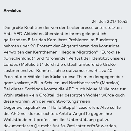
Arminius
24. Juli 2017 16:43
Die große Koalition der von der Lückenpresse unterstützten
Anti-AFD-Aktivisten übersieht in ihrem gelegentlich
geiferndem Eifer den Kern ihres Problems: Im Bundestag
nehmen über 90 Prozent der Abgeordneten das konturlose
Verwalten der Kernthemen "illegale Migration", "Eurokrise
(Griechenland)" und "drohender Verlust der Identität unseres
Landes (Multikulti)" durch die aktuell amtierende GroKo
zustimmend zur Kenntnis, ohne aufzumucken. Bis zu 40
Prozent der Wähler bedrücken diese Themen demgegenüber
ganz konkret, z.B. in Schulen und Nachbarschaft (Marxloh).
Bei dieser Sachlage könnte die AFD auch blaue Mülleimer zur
Wahl stellen - ein Großteil der besorgten Wähler würde auch
diese wählen, um der verantwortungsfreien
Gegenwartspolitik ein "Hallo Stopp!" zuzurufen. Also sollte
die AFD nur darauf achten, Antifa-Angriffe gegen ihre
Wahlstände mit professioneller Unterstützung gut zu
dokumentieren (je mehr Antifa-Gesichter erfaßt werden,