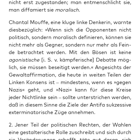
nicht erst zuge­stan­den; man ent­mensch­licht sie,
man dif­fa­miert sie
mora­lisch.
Chan­tal Mouf­fe, eine klu­ge lin­ke Den­ke­rin, warn­te
dies­be­züg­lich: »Wenn sich die Oppo­nen­ten nicht
poli­tisch, son­dern mora­lisch defi­nie­ren, kön­nen sie
nicht mehr als Geg­ner, son­dern nur mehr als Fein­
de betrach­tet wer­den. Mit den Bösen ist kei­ne
ago­nis­ti­sche
[i. S. v. kämp­fe­ri­sche] Debat­te mög­
lich, sie müs­sen besei­tigt wer­den.« Ange­sichts der
Gewalt­a­ffir­ma­ti­on, die heu­te in wei­ten Tei­len der
Lin­ken Kon­sens ist – min­des­tens, wenn es »gegen
Nazis« geht, und »Nazi« kann für die­se Krei­se
jeder Nicht­lin­ke sein – soll­te unter­stri­chen wer­den,
daß in die­sem Sin­ne die Zie­le der Anti­fa suk­zes­si­ve
exter­mi­na­to­ri­sche Züge annehmen.
2. Jener Teil der poli­ti­schen Rech­ten, der Wah­len
eine gestal­te­ri­sche Rol­le zuschreibt und sich durch
sie Ver­än­de­run­gen erhofft, täte gut dar­an, sich