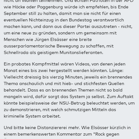
nicht an Wahlen teilnehmen. Und echten Patrioten in der AFD
wie Höcke oder Poggenburg würde ich empfehlen, bis Ende
September still zu halten, damit man sie nicht für einen
eventuellen Nichteinzug in den Bundestag verantwortlich
machen kann, und dann aus dieser Partei auszutreten - nicht,
um eine neue zu gründen, sondern um gemeinsam mit
Menschen wie Jürgen Elsässer eine breite
ausserparlamentarische Bewegung zu schaffen, mit
Schnellroda als geistigem Munitonslieferanten.
Ein probates Kampfmittel wären Videos, von denen jeden
Monat eines bis zwei hergestellt werden könnten. Länge:
Vielleicht dreissig bis vierzig Minuten, jeweils ein brennendes
Thema anschaulich und mit hieb- und stichfesten Quellen
behandelt. Dass es an brennenden Themen nicht so bald
mangeln wird, dafür sorgt das System ja selbst. Zum Auftakt
könnte beispielsweise der NSU-Betrug beleuchtet werden, um
zu demonstrieren, mit welch schmutzigen Mitteln das
kriminelle System arbeitet.
Und bitte keine Distanziererei mehr. Wie Elsässer kürzlich in
einem bemerkenswerten Kommentar zum "Rock gegen