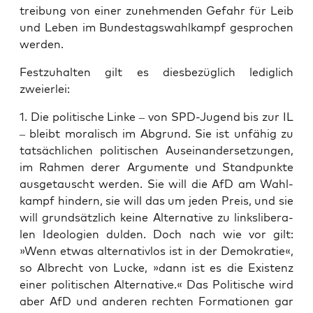
trei­bung von einer zuneh­men­den Gefahr für Leib
und Leben im Bun­des­tags­wahl­kampf gespro­chen
werden.
Fest­zu­hal­ten gilt es dies­be­züg­lich ledig­lich
zweierlei:
1. Die poli­ti­sche Lin­ke – von SPD-Jugend bis zur IL
– bleibt mora­lisch im Abgrund. Sie ist unfä­hig zu
tat­säch­li­chen poli­ti­schen Aus­ein­an­der­set­zun­gen,
im Rah­men derer Argu­men­te und Stand­punk­te
aus­ge­tauscht wer­den. Sie will die AfD am Wahl­
kampf hin­dern, sie will das um jeden Preis, und sie
will grund­sätz­lich kei­ne Alter­na­ti­ve zu links­li­be­ra­
len Ideo­lo­gien dul­den. Doch nach wie vor gilt:
»Wenn etwas alter­na­tiv­los ist in der Demo­kra­tie«,
so Albrecht von Lucke, »dann ist es die Exis­tenz
einer poli­ti­schen Alter­na­ti­ve.« Das Poli­ti­sche wird
aber AfD und ande­ren rech­ten For­ma­tio­nen gar