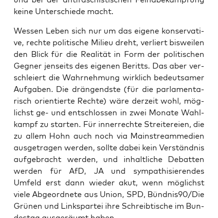
kei­ne Unter­schie­de macht.
Wes­sen Leben sich nur um das eige­ne kon­ser­va­ti­
ve, rech­te poli­ti­sche Milieu dreht, ver­liert bis­wei­len
den Blick für die Rea­li­tät in Form der poli­ti­schen
Geg­ner jen­seits des eige­nen Beritts. Das aber ver­
schlei­ert die Wahr­neh­mung wirk­lich bedeut­sa­mer
Auf­ga­ben. Die drän­gends­te (für die par­la­men­ta­
risch ori­en­tier­te Rech­te) wäre der­zeit wohl, mög­
lichst ge- und ent­schlos­sen in zwei Mona­te Wahl­
kampf zu star­ten. Für inner­rech­te Strei­te­rei­en, die
zu allem Hohn auch noch via Main­stream­m­e­di­en
aus­ge­tra­gen wer­den, soll­te dabei kein Ver­ständ­nis
auf­ge­bracht wer­den, und inhalt­li­che Debat­ten
wer­den für AfD, JA und sym­pa­thi­sie­ren­des
Umfeld erst dann wie­der akut, wenn mög­lichst
vie­le Abge­ord­ne­te aus Uni­on, SPD, Bündnis90/Die
Grü­nen und Links­par­tei ihre Schreib­ti­sche im Bun­
des­tag aus­ge­räumt haben.