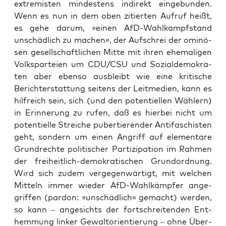
extre­mis­ten min­des­tens indi­rekt ein­ge­bun­den.
Wenn es nun in dem oben zitier­ten Auf­ruf heißt,
es gehe dar­um, »einen AfD-Wahl­kampf­stand
unschäd­lich zu machen«, der Auf­schrei der omi­nö­
sen gesell­schaft­li­chen Mit­te mit ihren ehe­ma­li­gen
Volks­par­tei­en um CDU/CSU und Sozi­al­de­mo­kra­
ten aber eben­so aus­bleibt wie eine kri­ti­sche
Bericht­erstat­tung sei­tens der Leit­me­di­en, kann es
hilf­reich sein, sich (und den poten­ti­el­len Wäh­lern)
in Erin­ne­rung zu rufen, daß es hier­bei nicht um
poten­ti­el­le Strei­che puber­tie­ren­der Anti­fa­schis­ten
geht, son­dern um einen Angriff auf ele­men­ta­re
Grund­rech­te poli­ti­scher Par­ti­zi­pa­ti­on im Rah­men
der frei­heit­lich-demo­kra­ti­schen Grund­ord­nung.
Wird sich zudem ver­ge­gen­wär­tigt, mit wel­chen
Mit­teln immer wie­der AfD-Wahl­kämp­fer ange­
grif­fen (par­don: »unschäd­lich« gemacht) wer­den,
so kann – ange­sichts der fort­schrei­ten­den Ent­
hem­mung lin­ker Gewalt­ori­en­tie­rung – ohne Über­