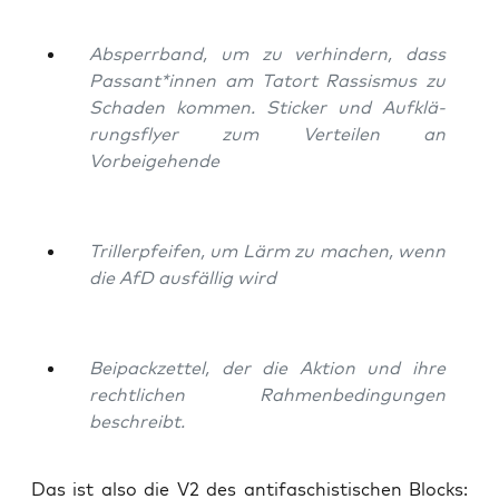
Absperr­band, um zu ver­hin­dern, dass
Passant*innen am Tat­ort Ras­sis­mus zu
Scha­den kom­men. Sti­cker und Auf­klä­
rungs­fly­er zum Ver­tei­len an
Vorbeigehende
Tril­ler­pfei­fen, um Lärm zu machen, wenn
die AfD aus­fäl­lig wird
Bei­pack­zet­tel, der die Akti­on und ihre
recht­li­chen Rah­men­be­din­gun­gen
beschreibt.
Das ist also die V2 des anti­fa­schis­ti­schen Blocks: