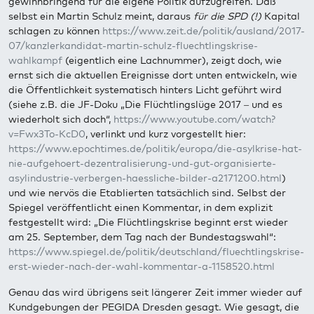
gewinnbringend für die eigene Politik aufzugreifen. Daß
selbst ein Martin Schulz meint, daraus
für die SPD (!)
Kapital
schlagen zu können
https://www.zeit.de/politik/ausland/2017-
07/kanzlerkandidat-martin-schulz-fluechtlingskrise-
wahlkampf
(eigentlich eine Lachnummer), zeigt doch, wie
ernst sich die aktuellen Ereignisse dort unten entwickeln, wie
die Öffentlichkeit systematisch hinters Licht geführt wird
(siehe z.B. die JF-Doku „Die Flüchtlingslüge 2017 – und es
wiederholt sich doch“,
https://www.youtube.com/watch?
v=Fwx3To-KcD0
, verlinkt und kurz vorgestellt hier:
https://www.epochtimes.de/politik/europa/die-asylkrise-hat-
nie-aufgehoert-dezentralisierung-und-gut-organisierte-
asylindustrie-verbergen-haessliche-bilder-a2171200.html
)
und wie nervös die Etablierten tatsächlich sind. Selbst der
Spiegel veröffentlicht einen Kommentar, in dem explizit
festgestellt wird: „Die Flüchtlingskrise beginnt erst wieder
am 25. September, dem Tag nach der Bundestagswahl“:
https://www.spiegel.de/politik/deutschland/fluechtlingskrise-
erst-wieder-nach-der-wahl-kommentar-a-1158520.html
Genau das wird übrigens seit längerer Zeit immer wieder auf
Kundgebungen der PEGIDA Dresden gesagt. Wie gesagt, die