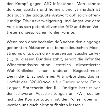
der Kampf gegen AfD-Info­stän­de. Man könn­te
dar­über spot­ten und höh­nen, und ver­mut­lich ist
das auch die adäqua­te Ant­wort auf solch offen­
kun­di­ge Dis­kurs­ver­wei­ge­rung und Angst vor dem
Volk, das sich poten­ti­ell von der AfD und ihren Ver­
tre­tern ange­spro­chen füh­len könnte.
Wenn man aber bedenkt, daß neben den ein­gangs
genann­ten Akteu­ren des bun­des­deut­schen Main­
streams u. a. auch die »Inter­ven­tio­nis­ti­sche Lin­ke«
(IL) zu die­sem Bünd­nis zählt, erhält die infan­ti­le
Wider­stands­si­mu­la­ti­on statt­lich ali­men­tier­ter
Wohl­fühl­lin­ker einen ande­ren Bei­geschmack:
Denn die IL ist just jenes Anti­fa-Bünd­nis, das im
Umfeld der G20-Kra­wal­le
für Furo­re sorg­te
. Emi­ly
Laquer, Spre­che­rin der IL, kün­dig­te bereits vor
den schwe­ren Aus­schrei­tun­gen an: »Wir suchen
nicht die Kon­fron­ta­ti­on mit der Poli­zei, aber wir
wer­den uns auch nicht auf­hal­ten lassen.«