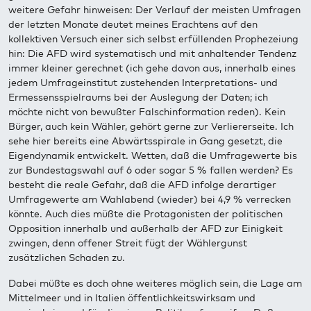
weitere Gefahr hinweisen: Der Verlauf der meisten Umfragen
der letzten Monate deutet meines Erachtens auf den
kollektiven Versuch einer sich selbst erfüllenden Prophezeiung
hin: Die AFD wird systematisch und mit anhaltender Tendenz
immer kleiner gerechnet (ich gehe davon aus, innerhalb eines
jedem Umfrageinstitut zustehenden Interpretations- und
Ermessensspielraums bei der Auslegung der Daten; ich
möchte nicht von bewußter Falschinformation reden). Kein
Bürger, auch kein Wähler, gehört gerne zur Verliererseite. Ich
sehe hier bereits eine Abwärtsspirale in Gang gesetzt, die
Eigendynamik entwickelt. Wetten, daß die Umfragewerte bis
zur Bundestagswahl auf 6 oder sogar 5 % fallen werden? Es
besteht die reale Gefahr, daß die AFD infolge derartiger
Umfragewerte am Wahlabend (wieder) bei 4,9 % verrecken
könnte. Auch dies müßte die Protagonisten der politischen
Opposition innerhalb und außerhalb der AFD zur Einigkeit
zwingen, denn offener Streit fügt der Wählergunst
zusätzlichen Schaden zu.
Dabei müßte es doch ohne weiteres möglich sein, die Lage am
Mittelmeer und in Italien öffentlichkeitswirksam und