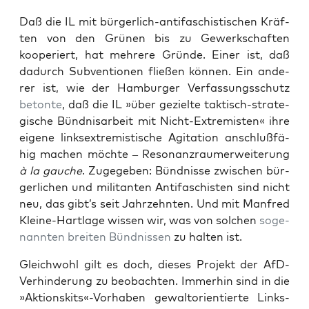
Daß die IL mit bür­ger­lich-anti­fa­schis­ti­schen Kräf­
ten von den Grü­nen bis zu Gewerk­schaf­ten
koope­riert, hat meh­re­re Grün­de. Einer ist, daß
dadurch Sub­ven­tio­nen flie­ßen kön­nen. Ein ande­
rer ist, wie der Ham­bur­ger Ver­fas­sungs­schutz
beton­te
, daß die IL »über geziel­te tak­tisch-stra­te­
gi­sche Bünd­nis­ar­beit mit Nicht-Extre­mis­ten« ihre
eige­ne links­extre­mis­ti­sche Agi­ta­ti­on anschluß­fä­
hig machen möch­te – Reso­nanz­raum­er­wei­te­rung
à la gau­che
. Zuge­ge­ben: Bünd­nis­se zwi­schen bür­
ger­li­chen und mili­tan­ten Anti­fa­schis­ten sind nicht
neu, das gibt’s seit Jahr­zehn­ten. Und mit Man­fred
Klei­ne-Hart­la­ge wis­sen wir, was von sol­chen
soge­
nann­ten brei­ten Bünd­nis­sen
zu hal­ten ist.
Gleich­wohl gilt es doch, die­ses Pro­jekt der AfD-
Ver­hin­de­rung zu beob­ach­ten. Immer­hin sind in die
»Aktionskits«-Vorhaben gewalt­ori­en­tier­te Links­