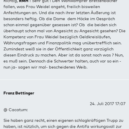
Richtig,
RMH
! Sehr gut ! Den Wahlkämpfer Brettenbacher
fallen, was Frau Weidel angeht, freilich bisweilen
Anfechtungen an. Und die nach ihrer letzten Äußerung ist
besonders heftig. Ob die Dame dem Höcke im Gespräch
schon einmal gegenüber gesessen ist? Ob die beiden sich
überhaupt schon mal von Angesicht zu Angesicht gesehen? Die
Kompetenz von Frau Weidel bezüglich Geldkreisläufen,
Währungsfragen und Finanzpolitik mag unübertrefflich sein.
Zumindest weiß sie in der Öffentlichkeit ganz vorzüglich
diesen Eindruck zu machen. Aber ist da sonst noch was ? Nun,
es muß sein. Dennoch die Schwerter halten, auch vor so ein -
nun ja- sagen wir mal- bescheidenes Weib.
Franz Bettinger
24. Juli 2017 17:07
@ Cacatum:
Sie haben ganz recht, einen eigenen schlagkräftigen Trupp zu
haben, ist nützlich, um sich gegen die Antifa wirkungsvoll zur