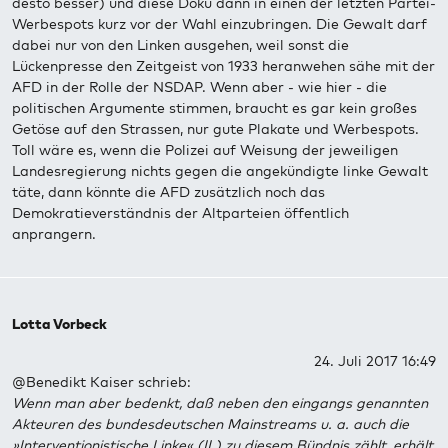
desto besser) und diese Doku dann in einen der letzten Partei-
Werbespots kurz vor der Wahl einzubringen. Die Gewalt darf
dabei nur von den Linken ausgehen, weil sonst die
Lückenpresse den Zeitgeist von 1933 heranwehen sähe mit der
AFD in der Rolle der NSDAP. Wenn aber - wie hier - die
politischen Argumente stimmen, braucht es gar kein großes
Getöse auf den Strassen, nur gute Plakate und Werbespots.
Toll wäre es, wenn die Polizei auf Weisung der jeweiligen
Landesregierung nichts gegen die angekündigte linke Gewalt
täte, dann könnte die AFD zusätzlich noch das
Demokratieverständnis der Altparteien öffentlich
anprangern.
Lotta Vorbeck
24. Juli 2017 16:49
@Benedikt Kaiser schrieb:
Wenn man aber bedenkt, daß neben den eingangs genannten
Akteuren des bundesdeutschen Mainstreams u. a. auch die
»Interventionistische Linke« (IL) zu diesem Bündnis zählt, erhält