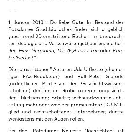
– – –
1. Janu­ar 2018 – Du lie­be Güte: Im Bestand der
Pots­da­mer Stadt­bi­blio­thek fin­den sich angeb­lich
„auch rund 20 umstrit­te­ne Bücher – mit neu­rech­
ter Ideo­lo­gie und Ver­schwö­rungs­theo­rien. Sie hei­
ßen
Finis Ger­ma­nia, Die Asyl-Indus­trie
oder
Kon­
troll­ver­lust
.“
Die „umstrit­te­nen“ Autoren Udo Ulfkot­te (ehe­ma­
li­ger FAZ-Redak­teur) und Rolf-Peter Sie­fer­le
(ordent­li­cher Pro­fes­sor der Geschichts­wis­sen­
schaf­ten) dürf­ten im Gra­be rotie­ren ange­sichts
der Eti­ket­tie­rung; Schul­te; sechs­und­zwan­zig Jah­
re lang mehr oder weni­ger pro­mi­nen­tes CDU-Mit­
glied und recht­schaf­fe­ner Unter­neh­mer, dürf­te
wenigs­tens mit den Augen rollen.
Bei den „Pots­da­mer Neu­es­te Nach­rich­ten“ ist