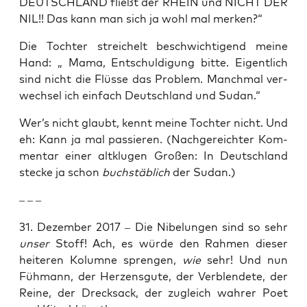
DEUTSCHLAND fließt der RHEIN und NICHT DER
NIL!! Das kann man sich ja wohl mal merken?“
Die Toch­ter strei­chelt beschwich­ti­gend mei­ne
Hand: „ Mama, Ent­schul­di­gung bit­te. Eigent­lich
sind nicht die Flüs­se das Pro­blem. Manch­mal ver­
wech­sel ich ein­fach Deutsch­land und Sudan.“
Wer’s nicht glaubt, kennt mei­ne Toch­ter nicht. Und
eh: Kann ja mal pas­sie­ren. (Nach­ge­reich­ter Kom­
men­tar einer alt­klu­gen Gro­ßen: In Deutsch­land
ste­cke ja schon
buch­stäb­lich
der Sudan.)
– – –
31. Dezem­ber 2017 – Die Nibe­lun­gen sind so sehr
unser
Stoff! Ach, es wür­de den Rah­men die­ser
hei­te­ren Kolum­ne spren­gen,
wie
sehr! Und nun
Füh­mann, der Her­zens­gu­te, der Ver­blen­de­te, der
Rei­ne, der Dreck­sack, der zugleich wah­rer Poet