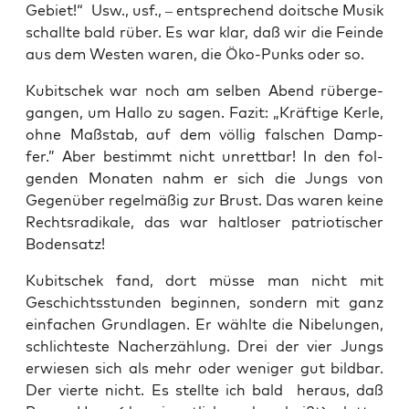
Gebiet!“ Usw., usf., – ent­spre­chend doit­sche Musik
schall­te bald rüber. Es war klar, daß wir die Fein­de
aus dem Wes­ten waren, die Öko-Punks oder so.
Kubit­schek war noch am sel­ben Abend rüber­ge­
gan­gen, um Hal­lo zu sagen. Fazit: „Kräf­ti­ge Ker­le,
ohne Maß­stab, auf dem völ­lig fal­schen Damp­
fer.” Aber bestimmt nicht unrett­bar! In den fol­
gen­den Mona­ten nahm er sich die Jungs von
Gegen­über regel­mä­ßig zur Brust. Das waren kei­ne
Rechts­ra­di­ka­le, das war halt­lo­ser patrio­ti­scher
Bodensatz!
Kubit­schek fand, dort müs­se man nicht mit
Geschichts­stun­den begin­nen, son­dern mit ganz
ein­fa­chen Grund­la­gen. Er wähl­te die Nibe­lun­gen,
schlich­tes­te Nach­er­zäh­lung. Drei der vier Jungs
erwie­sen sich als mehr oder weni­ger gut bild­bar.
Der vier­te nicht. Es stell­te ich bald her­aus, daß