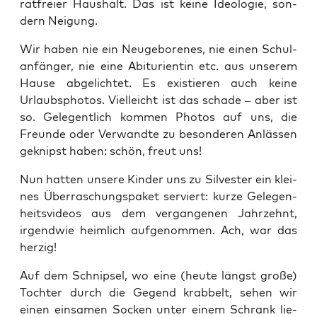
rat­frei­er Haus­halt. Das ist kei­ne Ideo­lo­gie, son­
dern Neigung.
Wir haben nie ein Neu­ge­bo­re­nes, nie einen Schul­
an­fän­ger, nie eine Abitu­ri­en­tin etc. aus unse­rem
Hau­se abge­lich­tet. Es exis­tie­ren auch kei­ne
Urlaub­s­pho­tos. Viel­leicht ist das scha­de – aber ist
so. Gele­gent­lich kom­men Pho­tos auf uns, die
Freun­de oder Ver­wand­te zu beson­de­ren Anläs­sen
geknipst haben: schön, freut uns!
Nun hat­ten unse­re Kin­der uns zu Sil­ves­ter ein klei­
nes Über­ra­schungs­pa­ket ser­viert: kur­ze Gele­gen­
heits­vi­de­os aus dem ver­gan­ge­nen Jahr­zehnt,
irgend­wie heim­lich auf­ge­nom­men. Ach, war das
herzig!
Auf dem Schnip­sel, wo eine (heu­te längst gro­ße)
Toch­ter durch die Gegend krab­belt, sehen wir
einen ein­sa­men Socken unter einem Schrank lie­