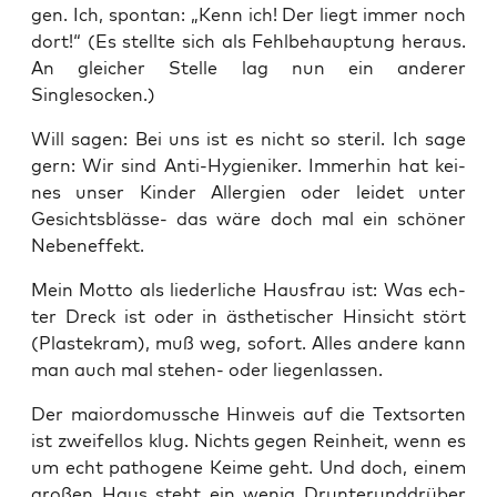
gen. Ich, spon­tan: „Kenn ich! Der liegt immer noch
dort!“ (Es stell­te sich als Fehl­be­haup­tung her­aus.
An glei­cher Stel­le lag nun ein ande­rer
Singlesocken.)
Will sagen: Bei uns ist es nicht so ste­ril. Ich sage
gern: Wir sind Anti-Hygie­ni­ker. Immer­hin hat kei­
nes unser Kin­der All­er­gien oder lei­det unter
Gesichts­bläs­se- das wäre doch mal ein schö­ner
Nebeneffekt.
Mein Mot­to als lie­der­li­che Haus­frau ist: Was ech­
ter Dreck ist oder in ästhe­ti­scher Hin­sicht stört
(Plas­te­kram), muß weg, sofort. Alles ande­re kann
man auch mal ste­hen- oder liegenlassen.
Der mai­or­do­mus­sche Hin­weis auf die Text­sor­ten
ist zwei­fel­los klug. Nichts gegen Rein­heit, wenn es
um echt patho­ge­ne Kei­me geht. Und doch, einem
gro­ßen Haus steht ein wenig Drun­ter­und­d­rü­ber