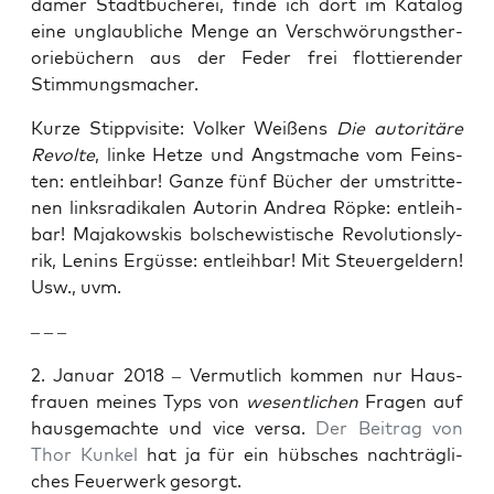
da­mer Stadt­bü­che­rei, fin­de ich dort im Kata­log
eine unglaub­li­che Men­ge an Ver­schwö­rungs­ther­
orie­bü­chern aus der Feder frei flot­tie­ren­der
Stimmungsmacher.
Kur­ze Stipp­vi­si­te: Vol­ker Wei­ßens
Die auto­ri­tä­re
Revol­te
, lin­ke Het­ze und Angst­ma­che vom Feins­
ten: ent­leih­bar! Gan­ze fünf Bücher der umstrit­te­
nen links­ra­di­ka­len Autorin Andrea Röp­ke: ent­leih­
bar! Maja­kow­skis bol­sche­wis­ti­sche Revo­lu­ti­ons­ly­
rik, Lenins Ergüs­se: ent­leih­bar! Mit Steu­er­gel­dern!
Usw., uvm.
– – –
2. Janu­ar 2018 – Ver­mut­lich kom­men nur Haus­
frau­en mei­nes Typs von
wesent­li­chen
Fra­gen auf
haus­ge­mach­te und vice ver­sa.
Der Bei­trag von
Thor Kun­kel
hat ja für ein hüb­sches nach­träg­li­
ches Feu­er­werk gesorgt.