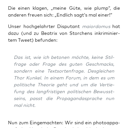
Die einen kla­gen, „mei­ne Güte, wie plump“, die
ande­ren freu­en sich: „End­lich sagt‘s mal einer!“
Unser hoch­ge­lahr­ter Dis­pu­tant
mai­or­do­mus
hat
dazu (und zu Bea­trix von Stor­chens inkri­mi­nier­
tem Tweet) befunden:
Das ist, wie ich beto­nen möch­te, kei­ne Stil­
fra­ge oder Fra­ge des guten Geschmacks,
son­dern eine Text­sor­ten­fra­ge. Des­glei­chen
Thor Kun­kel. In einem Forum, in dem es um
poli­ti­sche Theo­rie geht und um die Ver­tie­
fung des lang­fris­ti­gen poli­ti­schen Bewusst­
seins, passt die Pro­pa­gan­da­spra­che nun
mal nicht.
Nun zum Ein­ge­mach­ten: Wir sind ein pho­to­ap­pa­