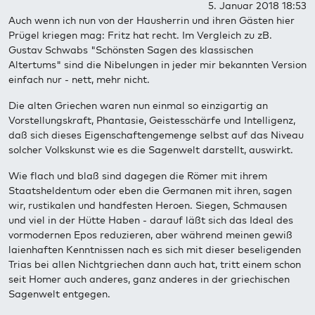
5. Januar 2018 18:53
Auch wenn ich nun von der Hausherrin und ihren Gästen hier
Prügel kriegen mag: Fritz hat recht. Im Vergleich zu zB.
Gustav Schwabs "Schönsten Sagen des klassischen
Altertums" sind die Nibelungen in jeder mir bekannten Version
einfach nur - nett, mehr nicht.
Die alten Griechen waren nun einmal so einzigartig an
Vorstellungskraft, Phantasie, Geistesschärfe und Intelligenz,
daß sich dieses Eigenschaftengemenge selbst auf das Niveau
solcher Volkskunst wie es die Sagenwelt darstellt, auswirkt.
Wie flach und blaß sind dagegen die Römer mit ihrem
Staatsheldentum oder eben die Germanen mit ihren, sagen
wir, rustikalen und handfesten Heroen. Siegen, Schmausen
und viel in der Hütte Haben - darauf läßt sich das Ideal des
vormodernen Epos reduzieren, aber während meinen gewiß
laienhaften Kenntnissen nach es sich mit dieser beseligenden
Trias bei allen Nichtgriechen dann auch hat, tritt einem schon
seit Homer auch anderes, ganz anderes in der griechischen
Sagenwelt entgegen.