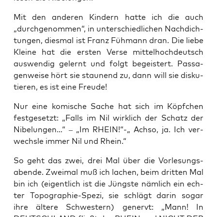
Mit den ande­ren Kin­dern hat­te ich die auch
„durch­ge­nom­men“, in unter­schied­li­chen Nach­dich­
tun­gen, dies­mal ist Franz Füh­mann dran. Die lie­be
Klei­ne hat die ers­ten Ver­se mit­tel­hoch­deutsch
aus­wen­dig gelernt und folgt begeis­tert. Pas­sa­
gen­wei­se hört sie stau­nend zu, dann will sie dis­ku­
tie­ren, es ist eine Freude!
Nur eine komi­sche Sache hat sich im Köpf­chen
fest­ge­setzt: „Falls im Nil wirk­lich der Schatz der
Nibe­lun­gen…“ – „Im RHEIN!“-„ Ach­so, ja. Ich ver­
wechs­le immer Nil und Rhein.“
So geht das zwei, drei Mal über die Vor­le­sungs­
aben­de. Zwei­mal muß ich lachen, beim drit­ten Mal
bin ich (eigent­lich ist die Jüngs­te näm­lich ein ech­
ter Topo­gra­phie-Spe­zi, sie schlägt dar­in sogar
ihre älte­re Schwes­tern) genervt: „Mann! In