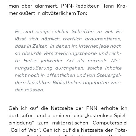
man aber alar­miert. PNN-Redak­teur Hen­ri Kra­
mer äußert in alt­vä­ter­li­chem Ton:
Es sind eini­ge sol­cher Schrif­ten zu viel. Es
lässt sich näm­lich treff­lich argu­men­tie­ren,
dass in Zei­ten, in denen im Inter­net jede noch
so absur­de Ver­schwö­rungs­theo­rie und rech­
te Het­ze jed­we­der Art als nor­ma­le Mei­
nungs­äu­ße­rung durch­ge­hen, sol­che Inhal­te
nicht noch in öffent­li­chen und von Steu­er­gel­
dern bezahl­ten Biblio­the­ken ange­bo­ten wer­
den müssen.
Geh ich auf die Netz­sei­te der PNN, erhal­te ich
dort sofort und pro­mi­nent eine „kos­ten­lo­se Spiel­
ein­la­dung“ zum mili­ta­ris­ti­schen Com­pu­ter­spiel
„Call of War“. Geh ich auf die Netz­sei­te der Pots­