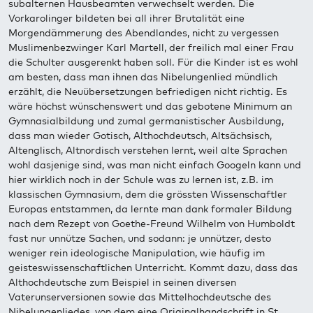
subalternen Hausbeamten verwechselt werden. Die
Vorkarolinger bildeten bei all ihrer Brutalität eine
Morgendämmerung des Abendlandes, nicht zu vergessen
Muslimenbezwinger Karl Martell, der freilich mal einer Frau
die Schulter ausgerenkt haben soll. Für die Kinder ist es wohl
am besten, dass man ihnen das Nibelungenlied mündlich
erzählt, die Neuübersetzungen befriedigen nicht richtig. Es
wäre höchst wünschenswert und das gebotene Minimum an
Gymnasialbildung und zumal germanistischer Ausbildung,
dass man wieder Gotisch, Althochdeutsch, Altsächsisch,
Altenglisch, Altnordisch verstehen lernt, weil alte Sprachen
wohl dasjenige sind, was man nicht einfach Googeln kann und
hier wirklich noch in der Schule was zu lernen ist, z.B. im
klassischen Gymnasium, dem die grössten Wissenschaftler
Europas entstammen, da lernte man dank formaler Bildung
nach dem Rezept von Goethe-Freund Wilhelm von Humboldt
fast nur unnütze Sachen, und sodann: je unnützer, desto
weniger rein ideologische Manipulation, wie häufig im
geisteswissenschaftlichen Unterricht. Kommt dazu, dass das
Althochdeutsche zum Beispiel in seinen diversen
Vaterunserversionen sowie das Mittelhochdeutsche des
Nibelungenliedes, von dem eine Originalhandschrift in St.