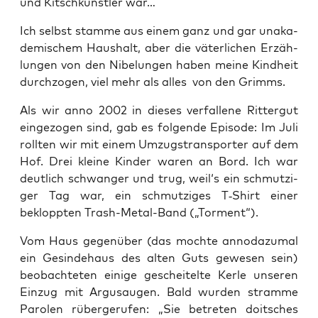
und Kitsch­künst­ler war…
Ich selbst stam­me aus einem ganz und gar unaka­
de­mi­schem Haus­halt, aber die väter­li­chen Erzäh­
lun­gen von den Nibe­lun­gen haben mei­ne Kind­heit
durch­zo­gen, viel mehr als alles von den Grimms.
Als wir anno 2002 in die­ses ver­fal­le­ne Rit­ter­gut
ein­ge­zo­gen sind, gab es fol­gen­de Epi­so­de: Im Juli
roll­ten wir mit einem Umzugs­trans­por­ter auf dem
Hof. Drei klei­ne Kin­der waren an Bord. Ich war
deut­lich schwan­ger und trug, weil‘s ein schmut­zi­
ger Tag war, ein schmut­zi­ges T‑Shirt einer
beklopp­ten Trash-Metal-Band („Tor­ment“).
Vom Haus gegen­über (das moch­te anno­da­zu­mal
ein Gesin­de­haus des alten Guts gewe­sen sein)
beob­ach­te­ten eini­ge geschei­tel­te Ker­le unse­ren
Ein­zug mit Argus­au­gen. Bald wur­den stram­me
Paro­len rüber­ge­ru­fen: „Sie betre­ten doit­sches