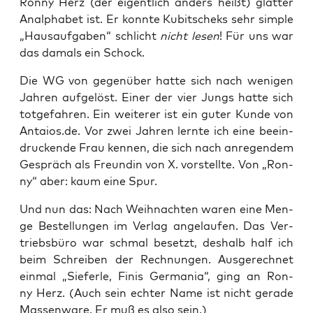
Ron­ny Herz (der eigent­lich anders heißt) glat­ter
Analpha­bet ist. Er konn­te Kubit­scheks sehr simp­le
„Haus­auf­ga­ben“ schlicht
nicht lesen
! Für uns war
das damals ein Schock.
Die WG von gegen­über hat­te sich nach weni­gen
Jah­ren auf­ge­löst. Einer der vier Jungs hat­te sich
tot­ge­fah­ren. Ein wei­te­rer ist ein guter Kun­de von
Antaios.de. Vor zwei Jah­ren lern­te ich eine beein­
dru­cken­de Frau ken­nen, die sich nach anre­gen­dem
Gespräch als Freun­din von X. vor­stell­te. Von „Ron­
ny“ aber: kaum eine Spur.
Und nun das: Nach Weih­nach­ten waren eine Men­
ge Bestel­lun­gen im Ver­lag ange­lau­fen. Das Ver­
triebs­bü­ro war schmal besetzt, des­halb half ich
beim Schrei­ben der Rech­nun­gen. Aus­ge­rech­net
ein­mal „Sie­fer­le, Finis Ger­ma­nia“, ging an Ron­
ny Herz. (Auch sein ech­ter Name ist nicht gera­de
Mas­sen­wa­re. Er muß es also sein.)