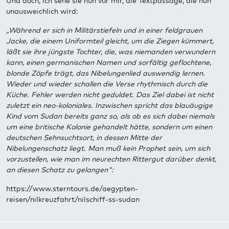
Und doch, ich sehe sie nun vor mir, die Textpassage, die nun
unausweichlich wird:
„Während er sich in Militärstiefeln und in einer feldgrauen
Jacke, die einem Uniformteil gleicht, um die Ziegen kümmert,
läßt sie ihre jüngste Tochter, die, was niemanden verwundern
kann, einen germanischen Namen und sorfältig geflochtene,
blonde Zöpfe trägt, das Nibelungenlied auswendig lernen.
Wieder und wieder schallen die Verse rhythmisch durch die
Küche. Fehler werden nicht geduldet. Das Ziel dabei ist nicht
zuletzt ein neo-koloniales. Inzwischen spricht das blauäugige
Kind vom Sudan bereits ganz so, als ob es sich dabei niemals
um eine britische Kolonie gehandelt hätte, sondern um einen
deutschen Sehnsuchtsort, in dessen Mitte der
Nibelungenschatz liegt. Man muß kein Prophet sein, um sich
vorzustellen, wie man im neurechten Rittergut darüber denkt,
an diesen Schatz zu gelangen":
https://www.sterntours.de/aegypten-
reisen/nilkreuzfahrt/nilschiff-ss-sudan