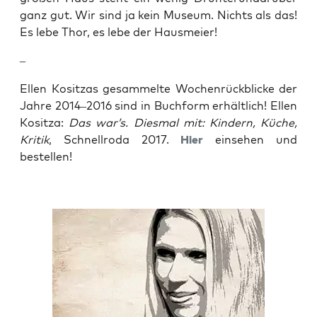
ganz gut. Wir sind ja kein Muse­um. Nichts als das!
Es lebe Thor, es lebe der Hausmeier!
–
Ellen Kositz­as gesam­mel­te Wochen­rück­bli­cke der
Jah­re 2014–2016 sind in Buch­form erhält­lich! Ellen
Kositza:
Das war’s. Dies­mal mit: Kin­dern, Küche,
Kri­tik
, Schnell­ro­da 2017.
Hier
ein­se­hen und
bestellen!