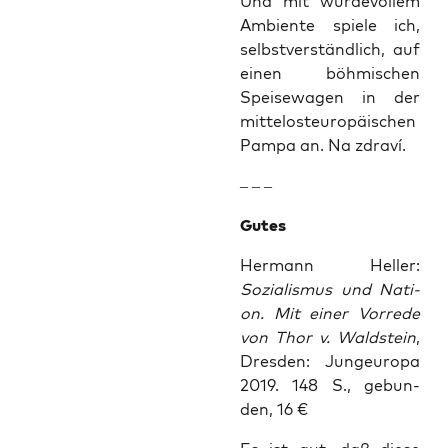
Und mit wür­de­vol­lem
Ambi­en­te spie­le ich,
selbst­ver­ständ­lich, auf
einen böh­mi­schen
Spei­se­wa­gen in der
mit­tel­ost­eu­ro­päi­schen
Pam­pa an. Na zdraví.
– – –
Gutes
Her­mann Hel­ler:
Sozia­lis­mus und Nati­
on. Mit einer Vor­re­de
von Thor v. Wald­stein
,
Dres­den: Jun­g­eu­ro­pa
2019. 148 S., gebun­
den, 16 €