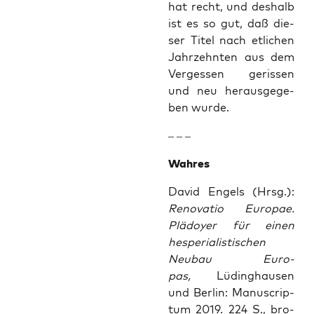
hat recht, und des­halb
ist es so gut, daß die­
ser Titel nach etli­chen
Jahr­zehn­ten aus dem
Ver­ges­sen geris­sen
und neu her­aus­ge­ge­
ben wurde.
– – –
Wah­res
David Engels (Hrsg.):
Reno­va­tio Euro­pae.
Plä­doy­er für einen
hes­pe­ria­lis­ti­schen
Neu­bau Euro­
pas,
Lüding­hau­sen
und Ber­lin: Manu­scrip­
tum 2019. 224 S., bro­