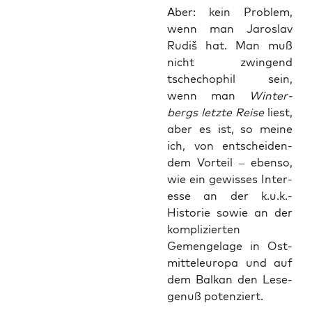
Aber: kein Pro­blem,
wenn man Jaros­lav
Rudiš hat. Man muß
nicht zwin­gend
tschecho­phil sein,
wenn man
Win­ter­
bergs letz­te Rei­se
liest,
aber es ist, so mei­ne
ich, von ent­schei­den­
dem Vor­teil – eben­so,
wie ein gewis­ses Inter­
es­se an der k.u.k.-
Historie sowie an der
kom­pli­zier­ten
Gemenge­la­ge in Ost­
mit­tel­eu­ro­pa und auf
dem Bal­kan den Lese­
genuß potenziert.