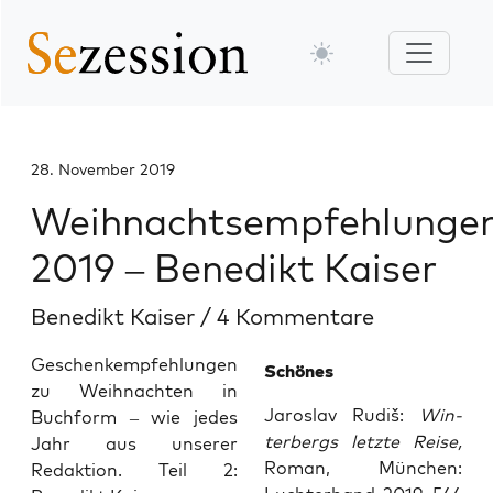
28. November 2019
Weihnachtsempfehlunge
2019 – Benedikt Kaiser
Benedikt Kaiser
/
4 Kommentare
Geschenkempfehlungen
Schö­nes
zu Weihnachten in
Jaros­lav Rudiš:
Win­
Buchform – wie jedes
ter­bergs letz­te Rei­se,
Jahr aus unserer
Roman, Mün­chen:
Redaktion. Teil 2: