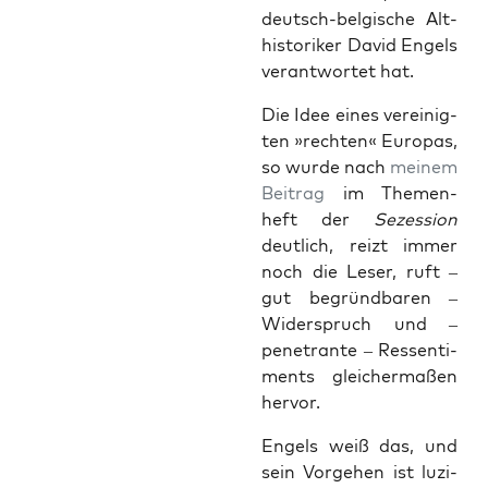
deutsch-bel­gi­sche Alt­
his­to­ri­ker David Engels
ver­ant­wor­tet hat.
Die Idee eines ver­ei­nig­
ten »rech­ten« Euro­pas,
so wur­de nach
mei­nem
Bei­trag
im The­men­
heft der
Sezes­si­on
deut­lich, reizt immer
noch die Leser, ruft –
gut begründ­ba­ren –
Wider­spruch und –
pene­tran­te – Res­sen­ti­
ments glei­cher­ma­ßen
hervor.
Engels weiß das, und
sein Vor­ge­hen ist luzi­