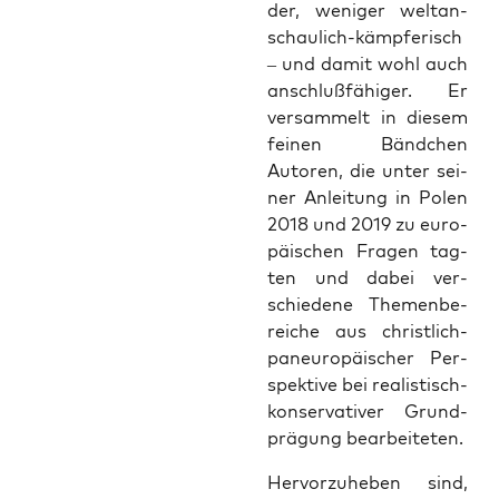
der, weni­ger welt­an­
schau­lich-kämp­fe­risch
– und damit wohl auch
anschluß­fä­hi­ger. Er
ver­sam­melt in die­sem
fei­nen Bänd­chen
Autoren, die unter sei­
ner Anlei­tung in Polen
2018 und 2019 zu euro­
päi­schen Fra­gen tag­
ten und dabei ver­
schie­de­ne The­men­be­
rei­che aus christ­lich-
pan­eu­ro­päi­scher Per­
spek­ti­ve bei rea­lis­tisch-
kon­ser­va­ti­ver Grund­
prä­gung bearbeiteten.
Her­vor­zu­he­ben sind,