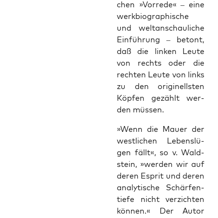
chen »Vor­re­de« – eine
werk­bio­gra­phi­sche
und welt­an­schau­li­che
Ein­füh­rung – betont,
daß die lin­ken Leu­te
von rechts oder die
rech­ten Leu­te von links
zu den ori­gi­nells­ten
Köp­fen gezählt wer­
den müssen.
»Wenn die Mau­er der
west­li­chen Lebens­lü­
gen fällt«, so v. Wald­
stein, »wer­den wir auf
deren Esprit und deren
ana­ly­ti­sche Schär­fen­
tie­fe nicht ver­zich­ten
kön­nen.« Der Autor