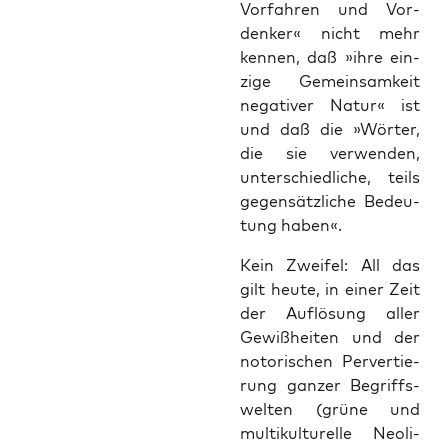
Vor­fah­ren und Vor­
den­ker« nicht mehr
ken­nen, daß »ihre ein­
zi­ge Gemein­sam­keit
nega­ti­ver Natur« ist
und daß die »Wör­ter,
die sie ver­wen­den,
unter­schied­li­che, teils
gegen­sätz­li­che Bedeu­
tung haben«.
Kein Zwei­fel: All das
gilt heu­te, in einer Zeit
der Auf­lö­sung aller
Gewiß­hei­ten und der
noto­ri­schen Per­ver­tie­
rung gan­zer Begriffs­
wel­ten (grü­ne und
mul­ti­kul­tu­rel­le Neo­li­