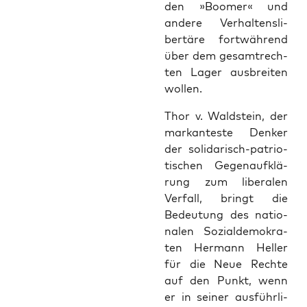
den »Boo­mer« und
ande­re Ver­hal­tens­li­
ber­tä­re fort­wäh­rend
über dem gesamt­rech­
ten Lager aus­brei­ten
wollen.
Thor v. Wald­stein, der
mar­kan­tes­te Den­ker
der soli­da­risch-patrio­
ti­schen Gegen­auf­klä­
rung zum libe­ra­len
Ver­fall, bringt die
Bedeu­tung des natio­
na­len Sozi­al­de­mo­kra­
ten Her­mann Hel­ler
für die Neue Rech­te
auf den Punkt, wenn
er in sei­ner aus­führ­li­