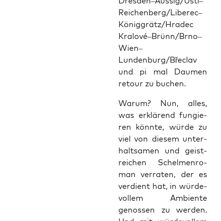
Dresden–Aussig/Ustí–
Reichenberg/Liberec–
Königgrätz/Hradec
Kralové–Brünn/Brno–
Wien–
Lundenburg/Břeclav
und pi mal Dau­men
retour zu buchen.
War­um? Nun, alles,
was erklä­rend fun­gie­
ren könn­te, wür­de zu
viel von die­sem unter­
halt­sa­men und geist­
rei­chen Schel­men­ro­
man ver­ra­ten, der es
ver­dient hat, in wür­de­
vol­lem Ambi­en­te
genos­sen zu wer­den.