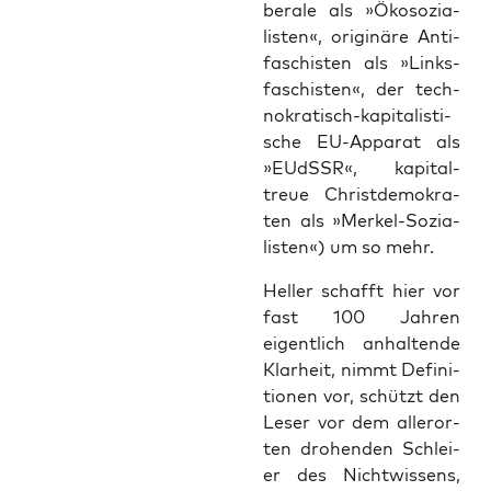
be­ra­le als »Öko­so­zia­
lis­ten«, ori­gi­nä­re Anti­
fa­schis­ten als »Links­
fa­schis­ten«, der tech­
no­kra­tisch-kapi­ta­lis­ti­
sche EU-Appa­rat als
»EUdSSR«, kapi­tal­
treue Christ­de­mo­kra­
ten als »Mer­kel-Sozia­
lis­ten«) um so mehr.
Hel­ler schafft hier vor
fast 100 Jah­ren
eigent­lich anhal­ten­de
Klar­heit, nimmt Defi­ni­
tio­nen vor, schützt den
Leser vor dem aller­or­
ten dro­hen­den Schlei­
er des Nicht­wis­sens,