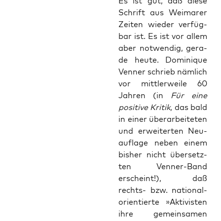
Es ist gut, daß die­se
Schrift aus Wei­ma­rer
Zei­ten wie­der ver­füg­
bar ist. Es ist vor allem
aber not­wen­dig, gera­
de heu­te. Domi­ni­que
Ven­ner schrieb näm­lich
vor mitt­ler­wei­le 60
Jah­ren (in
Für eine
posi­ti­ve Kri­tik
, das bald
in einer über­ar­bei­te­ten
und erwei­ter­ten Neu­
auf­la­ge neben einem
bis­her nicht über­setz­
ten Ven­ner-Band
erscheint!), daß
rechts- bzw. natio­nal­
ori­en­tier­te »Akti­vis­ten
ihre gemein­sa­men