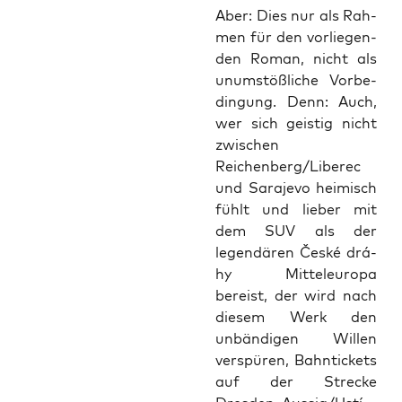
Aber: Dies nur als Rah­
men für den vor­lie­gen­
den Roman, nicht als
unum­stöß­li­che Vor­be­
din­gung. Denn: Auch,
wer sich geis­tig nicht
zwi­schen
Reichenberg/Liberec
und Sara­je­vo hei­misch
fühlt und lie­ber mit
dem SUV als der
legen­dä­ren Čes­ké drá­
hy Mit­tel­eu­ro­pa
bereist, der wird nach
die­sem Werk den
unbän­di­gen Wil­len
ver­spü­ren, Bahn­ti­ckets
auf der Stre­cke