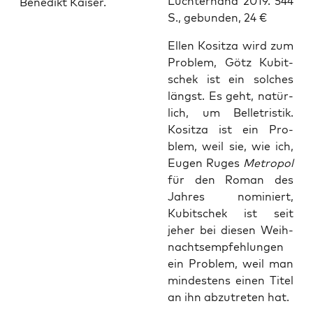
Luch­ter­hand 2019. 544
Benedikt Kaiser.
S., gebun­den, 24 €
Ellen Kositza wird zum
Pro­blem, Götz Kubit­
schek ist ein sol­ches
längst. Es geht, natür­
lich, um Bel­le­tris­tik.
Kositza ist ein Pro­
blem, weil sie, wie ich,
Eugen Ruges
Metro­pol
für den Roman des
Jah­res nomi­niert,
Kubit­schek ist seit
jeher bei die­sen Weih­
nachts­emp­feh­lun­gen
ein Pro­blem, weil man
min­des­tens einen Titel
an ihn abzu­tre­ten hat.