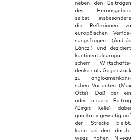
neben den Bei­trä­gen
des Her­aus­ge­bers
selbst, ins­be­son­de­re
die Refle­xio­nen zu
euro­päi­schen Ver­fas­
sungs­fra­gen (András
Lán­c­zi) und dezi­diert
kon­ti­nen­tal­eu­ro­päi­
schem Wirt­schafts­
den­ken als Gegen­stück
zu anglo­ame­ri­ka­ni­
schen Vari­an­ten (Max
Otte). Daß der ein
oder ande­re Bei­trag
(Bir­git Kel­le) dabei
qua­li­ta­tiv gewal­tig auf
der Stre­cke bleibt,
kann bei dem durch­
wegs hohen Niveau