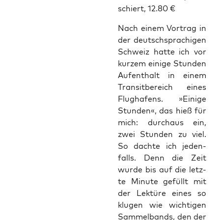
schiert, 12.80 €
Nach einem Vor­trag in
der deutsch­spra­chi­gen
Schweiz hat­te ich vor
kur­zem eini­ge Stun­den
Auf­ent­halt in einem
Tran­sit­be­reich eines
Flug­ha­fens. »Eini­ge
Stun­den«, das hieß für
mich: durch­aus ein,
zwei Stun­den zu viel.
So dach­te ich jeden­
falls. Denn die Zeit
wur­de bis auf die letz­
te Minu­te gefüllt mit
der Lek­tü­re eines so
klu­gen wie wich­ti­gen
Sam­mel­bands, den der