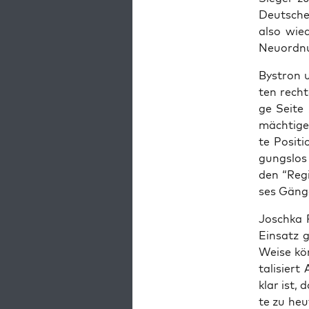
Deut­sche
also wie­d
Neu­ord­nu
Bystron u
ten rech­t
ge Sei­te 
mäch­ti­ge
te Posi­t
gungs­los
den “Regi
ses Gän­g
Josch­ka 
Ein­satz 
Wei­se kö
ta­li­sie
klar ist, 
te zu heu­