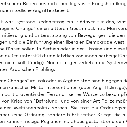
eut­schem Boden aus nicht nur logis­tisch Kriegs­hand­lun­
n­dern töd­li­che Angrif­fe steuert.
mt war Bystrons Rede­bei­trag ein Plä­doy­er für das, w
Regime Chan­ge” einen bit­te­ren Geschmack hat. Man ver­
e Initi­ie­rung und Unter­stüt­zung von Bewe­gun­gen, die den
gen und die Ein­füh­rung einer libe­ra­len Demo­kra­tie west­l
ei­füh­ren sol­len. In Ser­bi­en oder in der Ukrai­ne sind die­s
on außen unter­stützt und letzt­lich von innen her­bei­ge­füh
­en nicht voll­stän­dig). Noch blu­ti­ger ver­lie­fen die Sys­tem­
­ten Ara­bi­schen Frühling.
me Chan­ges” im Irak oder in Afgha­ni­stan sind hin­ge­gen 
­ri­ka­ni­scher Mili­tär­in­ter­ven­tio­nen (oder Angriffs­krie­ge
­macht prä­ven­tiv den Ter­ror an sei­ner Wur­zel zu bekämp­f
 von Krieg von “Befrei­ung” und von einer Art Poli­zei­maß
iner Welt­in­nen­po­li­tik sprach. Sie trat als Ord­nungs­
 aber kei­ne Ord­nung, son­dern führt seit­her Krie­ge, die n
en kön­nen, rie­si­ge Regio­nen ins Cha­os gestürzt und den