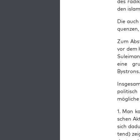
des radi­
den isla­
Die auch 
quen­zen,
Zum Absti
vor dem H
Sulei­ma­
eine grun
Bystrons.
Ins­ge­sa
po­li­tisc
mög­li­che
1. Man kan
schen Akt
sich dadu
tend) zei