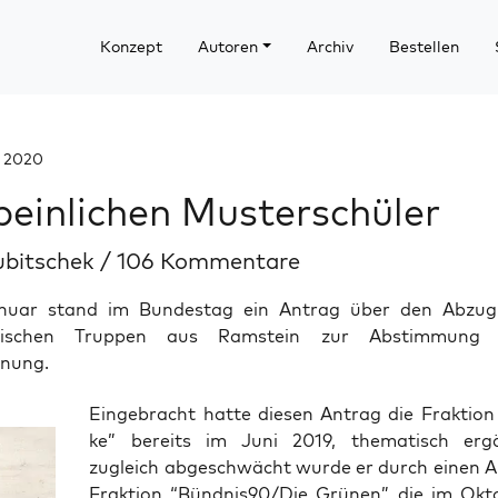
Konzept
Autoren
Archiv
Bestellen
r 2020
peinlichen Musterschüler
ubitschek
/
106 Kommentare
nuar stand im Bundestag ein Antrag über den Abzu
nischen Truppen aus Ramstein zur Abstimmung
nung.
Ein­ge­bracht hat­te die­sen Antrag die Frak­ti­on
ke” bereits im Juni 2019, the­ma­tisch er
zugleich abge­schwächt wur­de er durch einen 
Frak­ti­on “Bündnis90/Die Grü­nen”, die im Okt