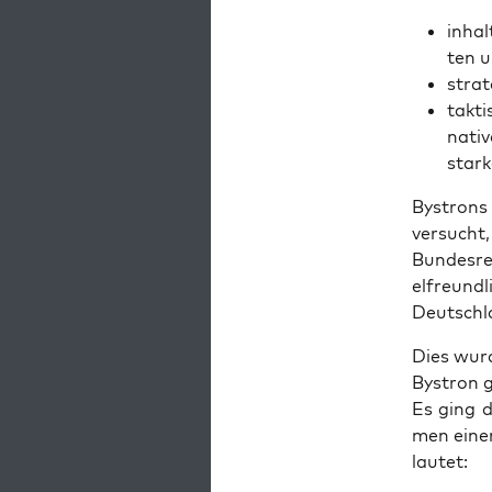
inhalt
ten u
stra­
tak­t
na­ti­
star­
Bystrons 
ver­sucht,
Bun­des­re
el­freund­
Deutschl
Dies wur­
Bystron g
Es ging d
men einer
lautet: