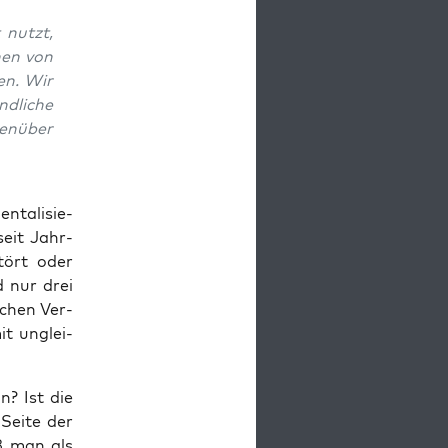
t nutzt,
­nen von
ken. Wir
nd­li­che
gen­über
­ta­li­sie­
seit Jahr­
stört oder
nd nur drei
­schen Ver­
it unglei­
n? Ist die
Sei­te der
aß man als