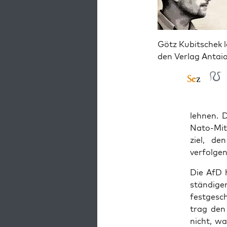
Götz Kubitschek l
den Verlag Antai
leh­nen. 
Nato-Mit­
ziel, de
verfolgen
Die AfD h
stän­di­g
fest­ge­s
trag den
nicht, war