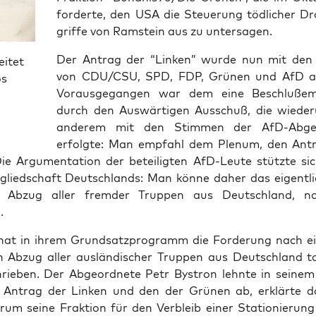
for­der­te, den USA die Steue­rung töd­li­cher Dr
grif­fe von Ram­stein aus zu untersagen.
Der Antrag der “Lin­ken” wur­de nun mit den
eitet
von CDU/CSU, SPD, FDP, Grü­nen und AfD ab
os
Vor­aus­ge­gan­gen war dem eine Beschluß­emp
durch den Aus­wär­ti­gen Aus­schuß, die wie­de
ande­rem mit den Stim­men der AfD-Abge­o
erfolg­te: Man emp­fahl dem Ple­num, den Ant
Die Argu­men­ta­ti­on der betei­lig­ten AfD-Leu­te stütz­te si
glied­schaft Deutsch­lands: Man kön­ne daher das eigent­li
n Abzug aller frem­der Trup­pen aus Deutsch­land, n
.
at in ihrem Grund­satz­pro­gramm die For­de­rung nach e
en Abzug aller aus­län­di­scher Trup­pen aus Deutsch­land tat
chrie­ben. Der Abge­ord­ne­te Petr Bystron lehn­te in sei­nem
 Antrag der Lin­ken und den der Grü­nen ab, erklär­te d
­um sei­ne Frak­ti­on für den Ver­bleib einer Sta­tio­nie­run