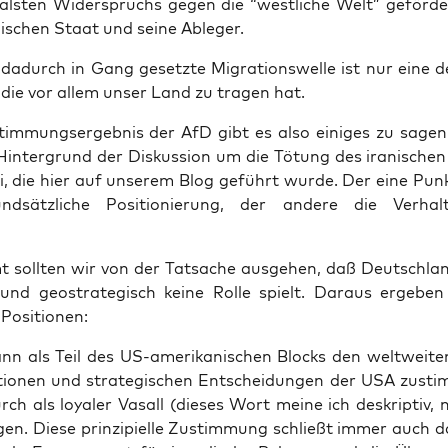
kals­ten Wider­spruchs gegen die “west­li­che Welt” geför­d
mi­schen Staat und sei­ne Ableger.
dadurch in Gang gesetz­te Migra­ti­ons­wel­le ist nur eine d
 die vor allem unser Land zu tra­gen hat.
m­mungs­er­geb­nis der AfD gibt es also eini­ges zu sagen
in­ter­grund der Dis­kus­si­on um die Tötung des ira­ni­schen
ni, die hier auf unse­rem Blog geführt wur­de. Der eine Punk
d­sätz­li­che Posi­tio­nie­rung, der ande­re die Ver­hal­t
mt soll­ten wir von der Tat­sa­che aus­ge­hen, daß Deutsch­l
h und geo­stra­te­gisch kei­ne Rol­le spielt. Dar­aus erge­be
 Positionen:
n als Teil des US-ame­ri­ka­ni­schen Blocks den welt­wei­ten 
io­nen und stra­te­gi­schen Ent­schei­dun­gen der USA zust
rch als loya­ler Vasall (die­ses Wort mei­ne ich deskrip­tiv, 
­gen. Die­se prin­zi­pi­el­le Zustim­mung schließt immer auch 