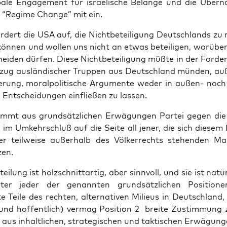
ba­le Enga­ge­ment für israe­li­sche Belan­ge und die Über­
 “Regime Chan­ge” mit ein.
­dert die USA auf, die Nicht­be­tei­li­gung Deutsch­lands zu 
kön­nen und wol­len uns nicht an etwas betei­li­gen, wor­über
hei­den dür­fen. Die­se Nicht­be­tei­li­gung müß­te in der For­d
ug aus­län­di­scher Trup­pen aus Deutsch­land mün­den, au
e­rung, moral­po­li­ti­sche Argu­men­te weder in außen- noch
he Ent­schei­dun­gen ein­flie­ßen zu lassen.
mmt aus grund­sätz­li­chen Erwä­gun­gen Par­tei gegen d
ch im Umkehr­schluß auf die Sei­te all jener, die sich die­se
er teil­wei­se außer­halb des Völ­ker­rechts ste­hen­den M
zen.
­tei­lung ist holz­schnitt­ar­tig, aber sinn­voll, und sie ist natür
ter jeder der genann­ten grund­sätz­li­chen Posi­tio­ne
 Tei­le des rech­ten, alter­na­ti­ven Milieus in Deutsch­land
(und hof­fent­lich) ver­mag Posi­ti­on 2 brei­te Zustim­mung z
us inhalt­li­chen, stra­te­gi­schen und tak­ti­schen Erwägung