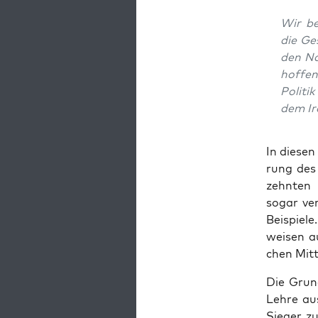
Wir beg
die Ges
den Nat
hof­fen,
Poli­ti
dem Ir
In die­sen
rung des 
zehn­ten 
sogar ver­
Bei­spie­l
wei­sen a
chen Mit­
Die Grund
Leh­re au
Sie­ger z