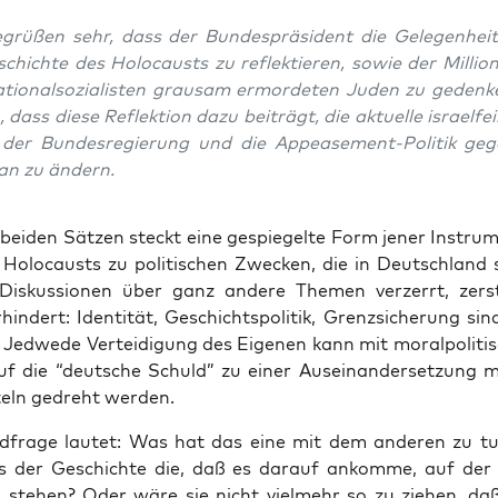
rü­ßen sehr, dass der Bun­des­prä­si­dent die Gele­gen­hei
chich­te des Holo­causts zu reflek­tie­ren, sowie der Mil­lio
io­nal­so­zia­lis­ten grau­sam ermor­de­ten Juden zu geden­
 dass die­se Reflek­ti­on dazu bei­trägt, die aktu­el­le isra­el­fei
k der Bun­des­re­gie­rung und die Appease­ment-Poli­tik ge
an zu ändern.
 bei­den Sät­zen steckt eine gespie­gel­te Form jener Instru­men
Holo­causts zu poli­ti­schen Zwe­cken, die in Deutsch­land 
Dis­kus­sio­nen über ganz ande­re The­men ver­zerrt, zer­
hin­dert: Iden­ti­tät, Geschichts­po­li­tik, Grenz­si­che­rung si
e. Jed­we­de Ver­tei­di­gung des Eige­nen kann mit moral­po­li­ti
uf die “deut­sche Schuld” zu einer Aus­ein­an­der­set­zung m
teln gedreht werden.
­fra­ge lau­tet: Was hat das eine mit dem ande­ren zu tu
s der Geschich­te die, daß es dar­auf ankom­me, auf der 
u ste­hen? Oder wäre sie nicht viel­mehr so zu zie­hen, d