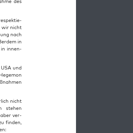
nah­me des
respek­tie­
 wir nicht
e­rung nach
ßer­dem in
 in innen­
ie USA und
m Hege­mon
aß­nah­men
­lich nicht
n ste­hen
, aber ver­
u fin­den,
en: