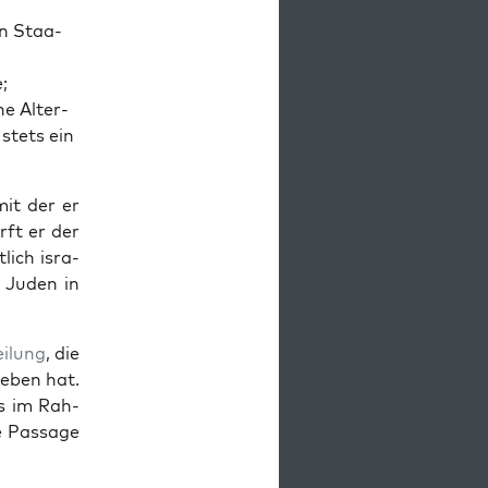
ten Staa­
;
ne Alter­
 stets ein
mit der er
irft er der
­lich isra­
er Juden in
ei­lung
, die
e­ben hat.
rs im Rah­
 Pas­sa­ge