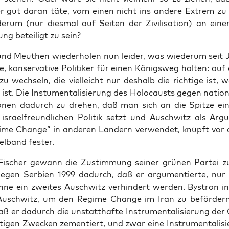
r gut dar­an täte, vom einen nicht ins ande­re Extrem zu 
er­um (nur dies­mal auf Sei­ten der Zivi­li­sa­ti­on) an einer
ng betei­ligt zu sein?
nd Meu­then wie­der­ho­len nun lei­der, was wie­der­um seit 
e, kon­ser­va­ti­ve Poli­ti­ker für einen Königs­weg hal­ten: auf d
zu wech­seln, die viel­leicht nur des­halb die rich­ti­ge ist, w
 ist. Die Instu­men­ta­li­sie­rung des Holo­causts gegen natio­n
io­nen dadurch zu dre­hen, daß man sich an die Spit­ze ei
 isra­el­freund­li­chen Poli­tik setzt und Ausch­witz als Arg
me Chan­ge” in ande­ren Län­dern ver­wen­det, knüpft vor 
el­band fester.
Fischer gewann die Zustim­mung sei­ner grü­nen Par­tei 
gegen Ser­bi­en 1999 dadurch, daß er argu­men­tier­te, nur 
n­ne ein zwei­tes Ausch­witz ver­hin­dert wer­den. Bystron i
rt Ausch­witz, um den Regime Chan­ge im Iran zu beför­de
daß er dadurch die unstatt­haf­te Instru­men­ta­li­sie­rung de
ti­gen Zwe­cken zemen­tiert, und zwar eine Instru­men­ta­li­si