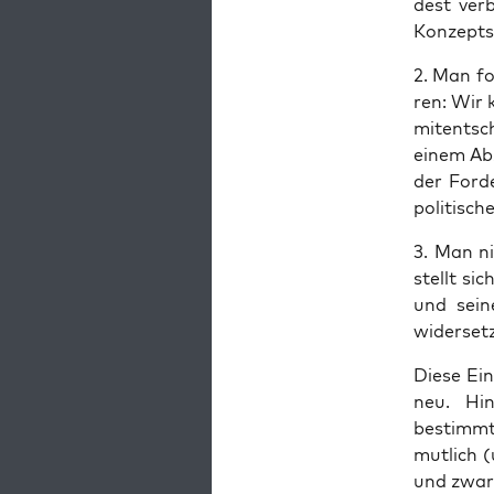
dest ver­
Kon­zepts
2. Man for
ren: Wir 
mit­ent­sc
einem Abz
der For­d
po­li­ti­sc
3. Man ni
stellt si
und sei­n
widerset
Die­se Ein
neu. Hin­
bestimm­te
mut­lich 
und zwar a