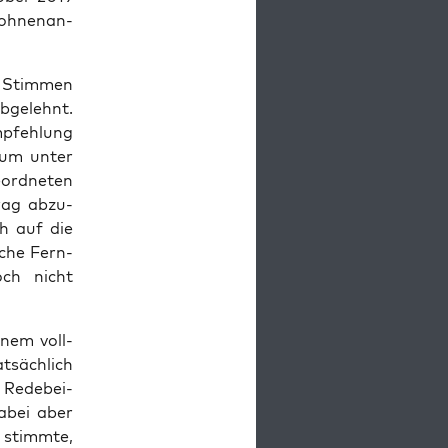
oh­nen­an­
 Stim­men
ge­lehnt.
­feh­lung
r­um unter
rd­ne­ten
rag abzu­
ch auf die
­che Fern­
och nicht
inem voll­
­säch­lich
 Rede­bei­
abei aber
g stimm­te,