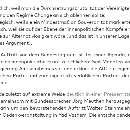
­lich, weil man die Durch­set­zungs­bru­ta­li­tät der Ver­ei­nig­
nd den Regime Chan­ge an sich ableh­nen sollte;
te­gisch, weil sie ein Min­dest­maß an Sou­ve­rä­ni­tät markierte
isch, weil sie auf der Ebe­ne der innen­po­li­ti­schen Kämp­fe ei
ve zur Alter­na­tiv­lo­sig­keit wäre (und das ist in unse­rer Lage
kes Argument).
Auf­tritt vor dem Bun­des­tag nun ist Teil einer Agen­da, 
 eine innen­po­li­ti­sche Front zu schlie­ßen: Seit Mona­ten w
­gie­rung Anti­se­mi­tis­mus vor und erklärt die AfD zur eigent
li­chen Par­tei und zum eigent­lich ver­läß­li­chen Part­ner d
and.
de zuletzt auf extre­me Wei­se
deut­lich in einer Pres­se­mit­t
emein­sam mit Bun­des­spre­cher Jörg Meu­then her­aus­ge­g
ar­in um den bevor­ste­hen­den Auf­tritt Wal­ter Stein­mei­e
 Gedenk­ver­an­stal­tung in Yad Vas­hem. Die ent­schei­den­de