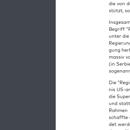
die von d
stützt, so
Ins­ge­sa
Begriff “
un­ter di
Regie­run­
gung her­b
mas­siv v
(in Ser­bi
soge­nann
Die “Regi
nis US-ame
die Super
und statt
Rah­men e
schaff­te
det wer­d