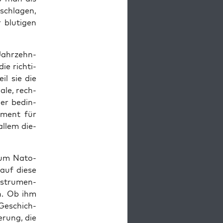
schla­gen,
 blu­ti­gen
Jahr­zehn­
ie rich­ti­
eil sie die
a­le, rech­
ner bedin­
u­ment für
allem die­
zum Nato-
auf die­se
nstru­men­
rn. Ob ihm
r Geschich­
e­rung, die