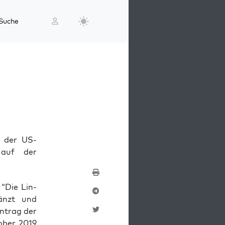
Suche
g der US-
 auf der
 “Die Lin­
gänzt und
Antrag der
o­ber 2019