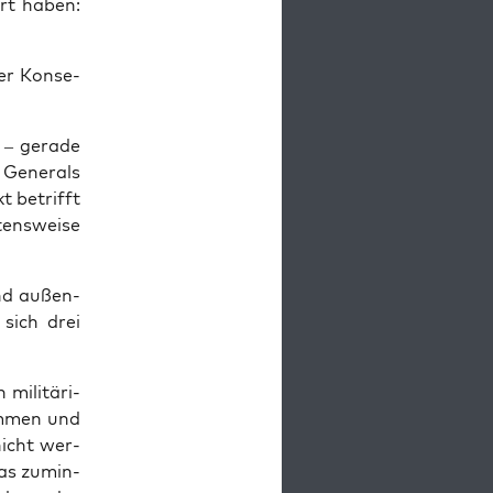
ert haben:
er Kon­se­
 – gera­de
 Gene­rals
t betrifft
ens­wei­se
and außen­
n sich drei
mili­tä­ri­
im­men und
nicht wer­
das zumin­