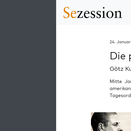
24. Janua
Die 
Götz K
Mitte Ja
amerika
Tagesord