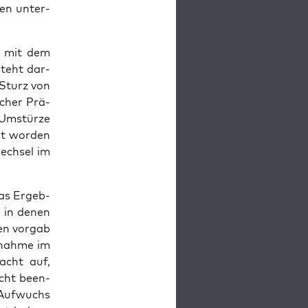
gen unter­
as mit dem
steht dar­
 Sturz von
i­cher Prä­
e Umstür­ze
rt wor­den
wech­sel im
das Ergeb­
), in denen
en vor­gab
­nah­me im
macht auf,
icht been­
 Auf­wuchs