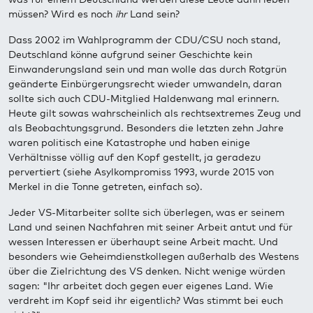
müssen? Wird es noch
ihr
Land sein?
Dass 2002 im Wahlprogramm der CDU/CSU noch stand,
Deutschland könne aufgrund seiner Geschichte kein
Einwanderungsland sein und man wolle das durch Rotgrün
geänderte Einbürgerungsrecht wieder umwandeln, daran
sollte sich auch CDU-Mitglied Haldenwang mal erinnern.
Heute gilt sowas wahrscheinlich als rechtsextremes Zeug und
als Beobachtungsgrund. Besonders die letzten zehn Jahre
waren politisch eine Katastrophe und haben einige
Verhältnisse völlig auf den Kopf gestellt, ja geradezu
pervertiert (siehe Asylkompromiss 1993, wurde 2015 von
Merkel in die Tonne getreten, einfach so).
Jeder VS-Mitarbeiter sollte sich überlegen, was er seinem
Land und seinen Nachfahren mit seiner Arbeit antut und für
wessen Interessen er überhaupt seine Arbeit macht. Und
besonders wie Geheimdienstkollegen außerhalb des Westens
über die Zielrichtung des VS denken. Nicht wenige würden
sagen: "Ihr arbeitet doch gegen euer eigenes Land. Wie
verdreht im Kopf seid ihr eigentlich? Was stimmt bei euch