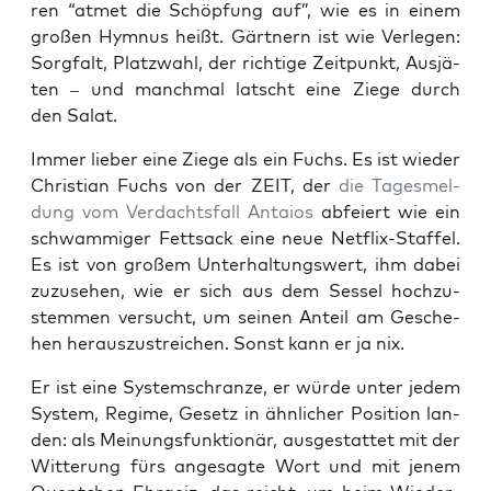
ren “atmet die Schöp­fung auf”, wie es in einem
gro­ßen Hym­nus heißt. Gärt­nern ist wie Ver­le­gen:
Sorg­falt, Platz­wahl, der rich­ti­ge Zeit­punkt, Aus­jä­
ten – und manch­mal latscht eine Zie­ge durch
den Salat.
Immer lie­ber eine Zie­ge als ein Fuchs. Es ist wie­der
Chris­ti­an Fuchs von der ZEIT, der
die Tages­mel­
dung vom Ver­dachts­fall Antai­os
abfei­ert wie ein
schwam­mi­ger Fett­sack eine neue Net­flix-Staf­fel.
Es ist von gro­ßem Unter­hal­tungs­wert, ihm dabei
zuzu­se­hen, wie er sich aus dem Ses­sel hoch­zu­
stem­men ver­sucht, um sei­nen Anteil am Gesche­
hen her­aus­zu­strei­chen. Sonst kann er ja nix.
Er ist eine Sys­tem­schran­ze, er wür­de unter jedem
Sys­tem, Regime, Gesetz in ähn­li­cher Posi­ti­on lan­
den: als Mei­nungs­funk­tio­när, aus­ge­stat­tet mit der
Wit­te­rung fürs ange­sag­te Wort und mit jenem