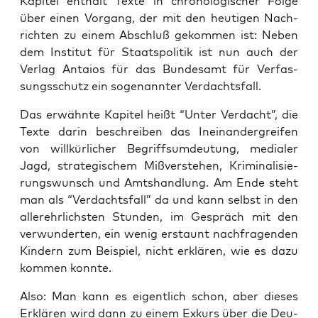
Kapi­tel ent­hält Tex­te in chro­no­lo­gi­scher Fol­ge
über einen Vor­gang, der mit den heu­ti­gen Nach­
rich­ten zu einem Abschluß gekom­men ist: Neben
dem Insti­tut für Staats­po­li­tik ist nun auch der
Ver­lag Antai­os für das Bun­des­amt für Ver­fas­
sungs­schutz ein soge­nann­ter Verdachtsfall.
Das erwähn­te Kapi­tel heißt “Unter Ver­dacht”, die
Tex­te dar­in beschrei­ben das Inein­an­der­grei­fen
von will­kür­li­cher Begriffsum­deu­tung, media­ler
Jagd, stra­te­gi­schem Miß­ver­ste­hen, Kri­mi­na­li­sie­
rungs­wunsch und Amts­hand­lung. Am Ende steht
man als “Ver­dachts­fall” da und kann selbst in den
aller­ehr­lichs­ten Stun­den, im Gespräch mit den
ver­wun­der­ten, ein wenig erstaunt nach­fra­gen­den
Kin­dern zum Bei­spiel, nicht erklä­ren, wie es dazu
kom­men konnte.
Also: Man kann es eigent­lich schon, aber die­ses
Erklä­ren wird dann zu einem Exkurs über die Deu­