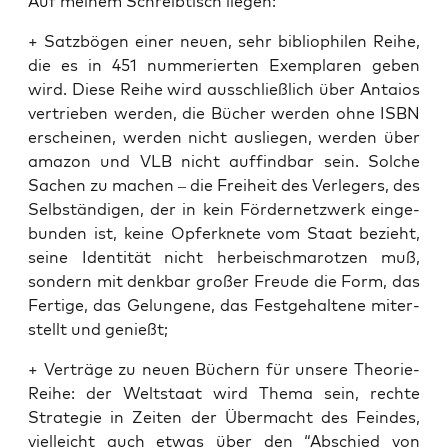
Auf mei­nem Schreib­tisch liegen:
+ Satz­bö­gen einer neu­en, sehr biblio­phi­len Rei­he,
die es in 451 num­me­rier­ten Exem­pla­ren geben
wird. Die­se Rei­he wird aus­schließ­lich über Antai­os
ver­trie­ben wer­den, die Bücher wer­den ohne ISBN
erschei­nen, wer­den nicht aus­lie­gen, wer­den über
ama­zon und VLB nicht auf­find­bar sein. Sol­che
Sachen zu machen – die Frei­heit des Ver­le­gers, des
Selb­stän­di­gen, der in kein För­der­netz­werk ein­ge­
bun­den ist, kei­ne Opfer­k­ne­te vom Staat bezieht,
sei­ne Iden­ti­tät nicht her­bei­schma­rot­zen muß,
son­dern mit denk­bar gro­ßer Freu­de die Form, das
Fer­ti­ge, das Gelun­ge­ne, das Fest­ge­hal­te­ne mit­er­
stellt und genießt;
+ Ver­trä­ge zu neu­en Büchern für unse­re Theo­rie-
Rei­he: der Welt­staat wird The­ma sein, rech­te
Stra­te­gie in Zei­ten der Über­macht des Fein­des,
viel­leicht auch etwas über den “Abschied von