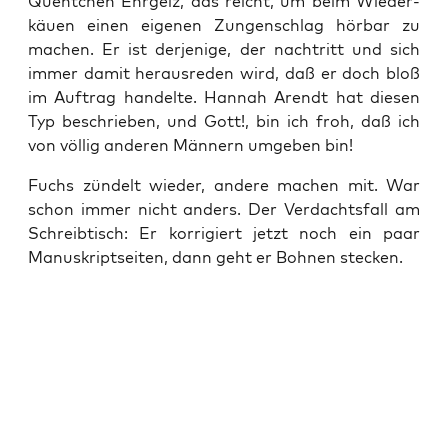
Quent­chen Ehr­geiz, das reicht, um beim Wie­der­
käu­en einen eige­nen Zun­gen­schlag hör­bar zu
machen. Er ist der­je­ni­ge, der nachtritt und sich
immer damit her­aus­re­den wird, daß er doch bloß
im Auf­trag han­del­te. Han­nah Are­ndt hat die­sen
Typ beschrie­ben, und Gott!, bin ich froh, daß ich
von völ­lig ande­ren Män­nern umge­ben bin!
Fuchs zün­delt wie­der, ande­re machen mit. War
schon immer nicht anders. Der Ver­dachts­fall am
Schreib­tisch: Er kor­ri­giert jetzt noch ein paar
Manu­skript­sei­ten, dann geht er Boh­nen stecken.