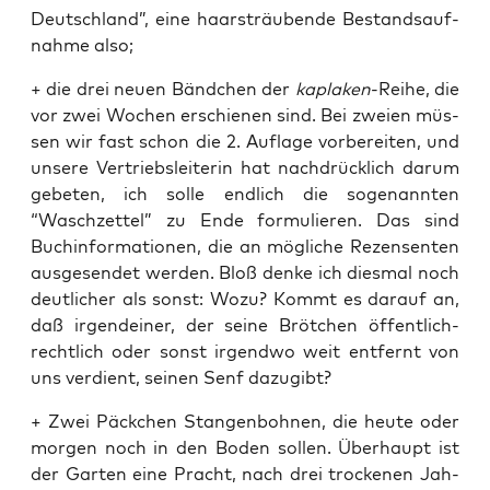
Deutsch­land”, eine haar­sträu­ben­de Bestands­auf­
nah­me also;
+ die drei neu­en Bänd­chen der
kapla­ken
-Rei­he, die
vor zwei Wochen erschie­nen sind. Bei zwei­en müs­
sen wir fast schon die 2. Auf­la­ge vor­be­rei­ten, und
unse­re Ver­triebs­lei­te­rin hat nach­drück­lich dar­um
gebe­ten, ich sol­le end­lich die soge­nann­ten
“Wasch­zet­tel” zu Ende for­mu­lie­ren. Das sind
Buch­in­for­ma­tio­nen, die an mög­li­che Rezen­sen­ten
aus­ge­sen­det wer­den. Bloß den­ke ich dies­mal noch
deut­li­cher als sonst: Wozu? Kommt es dar­auf an,
daß irgend­ei­ner, der sei­ne Bröt­chen öffent­lich-
recht­lich oder sonst irgend­wo weit ent­fernt von
uns ver­dient, sei­nen Senf dazugibt?
+ Zwei Päck­chen Stan­gen­boh­nen, die heu­te oder
mor­gen noch in den Boden sol­len. Über­haupt ist
der Gar­ten eine Pracht, nach drei tro­cke­nen Jah­