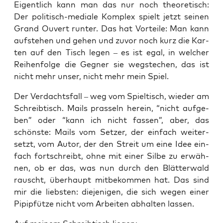
Eigent­lich kann man das nur noch theo­re­tisch:
Der poli­tisch-media­le Kom­plex spielt jetzt sei­nen
Grand Ouvert run­ter. Das hat Vor­tei­le: Man kann
auf­ste­hen und gehen und zuvor noch kurz die Kar­
ten auf den Tisch legen – es ist egal, in wel­cher
Rei­hen­fol­ge die Geg­ner sie weg­ste­chen, das ist
nicht mehr unser, nicht mehr mein Spiel.
Der Ver­dachts­fall – weg vom Spiel­tisch, wie­der am
Schreib­tisch. Mails pras­seln her­ein, “nicht auf­ge­
ben” oder “kann ich nicht fas­sen”, aber, das
schöns­te: Mails vom Set­zer, der ein­fach wei­ter­
setzt, vom Autor, der den Streit um eine Idee ein­
fach fort­schreibt, ohne mit einer Sil­be zu erwäh­
nen, ob er das, was nun durch den Blät­ter­wald
rauscht, über­haupt mit­be­kom­men hat. Das sind
mir die liebs­ten: die­je­ni­gen, die sich wegen einer
Pipip­füt­ze nicht vom Arbei­ten abhal­ten lassen.