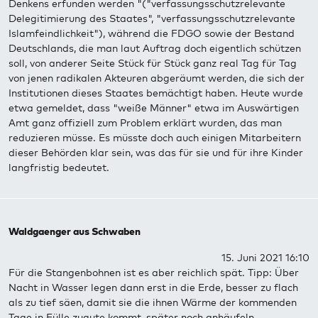
Denkens erfunden werden "("verfassungsschutzrelevante
Delegitimierung des Staates", "verfassungsschutzrelevante
Islamfeindlichkeit"), während die FDGO sowie der Bestand
Deutschlands, die man laut Auftrag doch eigentlich schützen
soll, von anderer Seite Stück für Stück ganz real Tag für Tag
von jenen radikalen Akteuren abgeräumt werden, die sich der
Institutionen dieses Staates bemächtigt haben. Heute wurde
etwa gemeldet, dass "weiße Männer" etwa im Auswärtigen
Amt ganz offiziell zum Problem erklärt wurden, das man
reduzieren müsse. Es müsste doch auch einigen Mitarbeitern
dieser Behörden klar sein, was das für sie und für ihre Kinder
langfristig bedeutet.
Waldgaenger aus Schwaben
15. Juni 2021 16:10
Für die Stangenbohnen ist es aber reichlich spät. Tipp: Über
Nacht in Wasser legen dann erst in die Erde, besser zu flach
als zu tief säen, damit sie die ihnen Wärme der kommenden
Tage in Fülle zugute kommt, später noch anhäufeln.