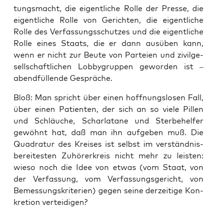
tungs­macht, die eigent­li­che Rol­le der Pres­se, die
eigent­li­che Rol­le von Gerich­ten, die eigent­li­che
Rol­le des Ver­fas­sungs­schut­zes und die eigent­li­che
Rol­le eines Staats, die er dann aus­üben kann,
wenn er nicht zur Beu­te von Par­tei­en und zivil­ge­
sell­schaft­li­chen Lob­by­grup­pen gewor­den ist –
abend­fül­len­de Gespräche.
Bloß: Man spricht über einen hoff­nungs­lo­sen Fall,
über einen Pati­en­ten, der sich an so vie­le Pil­len
und Schläu­che, Schar­la­ta­ne und Ster­be­hel­fer
gewöhnt hat, daß man ihn auf­ge­ben muß. Die
Qua­dra­tur des Krei­ses ist selbst im ver­ständ­nis­
be­rei­tes­ten Zuhö­rer­kreis nicht mehr zu leis­ten:
wie­so noch die Idee von etwas (vom Staat, von
der Ver­fas­sung, vom Ver­fas­sungs­ge­richt, von
Bemes­sungs­kri­te­ri­en) gegen sei­ne der­zei­ti­ge Kon­
kre­ti­on verteidigen?