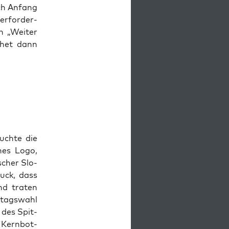
och Anfang
r­for­der­
n „Wei­ter
chet dann
uch­te die
­nes Logo,
­scher Slo­
uck, dass
nd tra­ten
­tags­wahl
 des Spit­
e Kern­bot­