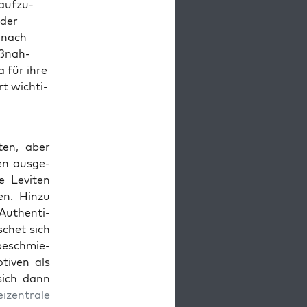
auf­zu­
 der
, nach
ß­nah­
 für ihre
t wich­ti­
­ten, aber
en aus­ge­
e Levi­ten
en. Hin­zu
 Authen­ti­
aschet sich
 beschmie­
ti­ven als
sich dann
zen­tra­le