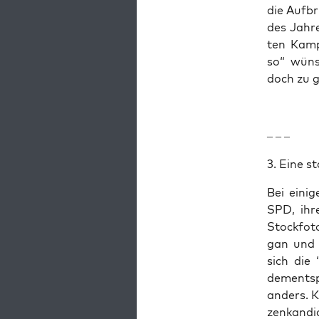
die Auf­b
des Jah­r
ten Kam­p
so“ wüns
doch zu 
– – –
3. Eine st
Bei eini­
SPD, ihre
Stock­fo­t
gan und f
sich die 
dem­entsp
anders. K
zen­kan­di