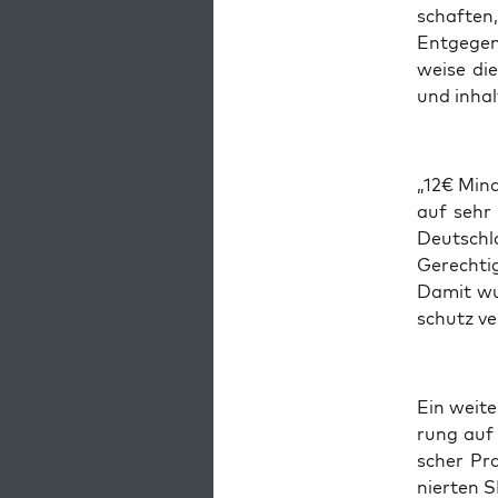
schaf­ten
Ent­ge­ge
wei­se di
und inhalt
„12€ Min­d
auf sehr 
Deutsch­
Gerech­tig
Damit wur
schutz ve
Ein wei­te
rung auf 
scher Pra
nier­ten 