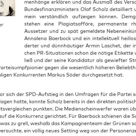
men­hän­ge erklä­ren und das Aus­maß des Ver­s
Bun­des­fi­nanz­mi­nis­ters Olaf Scholz detail­liert 
mein ver­ständ­lich auf­zei­gen kön­nen. Dem­g
ste­hen eine Pla­gi­ats­af­fä­re, per­ma­nen­te rhe
er
Aus­set­zer und zu spät gemel­de­te Neben­ein­kün
Anna­le­na Baer­bock und ein intel­lek­tu­ell heil­lo
der­ter und dünn­häu­ti­ger Armin Laschet, der 
chen PR-Situa­tio­nen schon die nöti­ge Eti­ket­te 
ließ und der sei­ne Kan­di­da­tur als gewief­ter Str
r­tei­sum­pf­pio­nier gegen die wesent­lich höhe­ren Beliebt­h
li­gen Kon­kur­ren­ten Mar­kus Söder durch­ge­setzt hat.
r sich der SPD-Auf­stieg in den Umfra­gen für die Par­tei s
la­gen hat­te, konn­te Scholz bereits in den direk­ten poli­ti­s
eits­ver­glei­chen punk­ten. Die Medi­en­schein­wer­fer waren ü
f die Kon­kur­renz gerich­tet. Für Baer­bock schie­nen die S
twas zu grell, wes­halb das Kam­pagn­en­team der Grü­nen sch
ver­such­te, ein völ­lig neu­es Set­ting weg von der Per­so­nen­ze