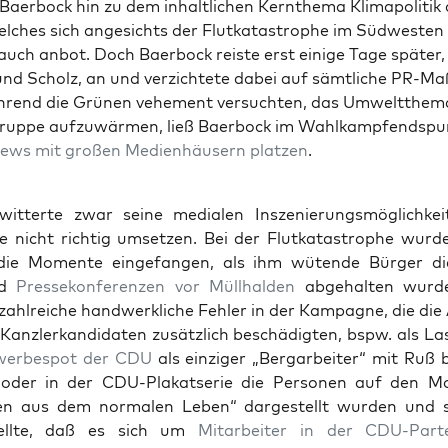
aer­bock hin zu dem inhalt­li­chen Kern­the­ma Kli­ma­po­li­tik 
l­ches sich ange­sichts der Flut­ka­ta­stro­phe im Süd­wes­ten
 auch anbot. Doch Baer­bock reis­te erst eini­ge Tage spä­ter
nd Scholz, an und ver­zich­te­te dabei auf sämt­li­che PR-Ma
rend die Grü­nen vehe­ment ver­such­ten, das Umwelt­the­ma
grup­pe auf­zu­wär­men, ließ Baer­bock im Wahl­kampf­end­spur
views mit gro­ßen Medi­en­häu­sern plat­zen
.
it­ter­te zwar sei­ne media­len Insze­nie­rungs­mög­lich­kei
ie nicht rich­tig umset­zen. Bei der Flut­ka­ta­stro­phe wur­d
die Momen­te ein­ge­fan­gen, als ihm wüten­de Bür­ger di
nd
Pres­se­kon­fe­ren­zen vor Müll­hal­den
abge­hal­ten wur­d
hl­rei­che hand­werk­li­che Feh­ler in der Kam­pa­gne, die die
 Kanz­ler­kan­di­da­ten zusätz­lich beschä­dig­ten, bspw. als L
wer­be­spot der CDU
als ein­zi­ger „Berg­ar­bei­ter“ mit Ruß
 oder in der CDU-Pla­kat­se­rie die Per­so­nen auf den Mo
en aus dem nor­ma­len Leben“ dar­ge­stellt wur­den und 
stell­te, daß es sich um
Mit­ar­bei­ter in der CDU-Par­tei­