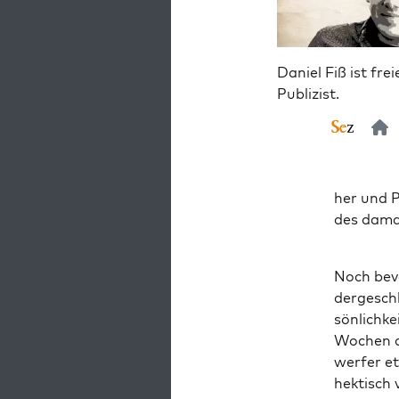
Daniel Fiß ist frei
Publizist.
her und Pa
des dama­
Noch bevo
der­ge­sch
sön­lich­k
Wochen au
wer­fer e
hek­tisch 