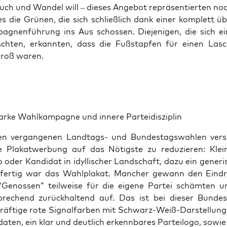
ruch und Wan­del will – die­ses Ange­bot reprä­sen­tier­ten n
es die Grü­nen, die sich schließ­lich dank einer kom­plett übe
a­gnen­füh­rung ins Aus schos­sen. Die­je­ni­gen, die sich ei
ch­ten, erkann­ten, dass die Fuß­stap­fen für einen Las
groß waren.
ar­ke Wahl­kam­pa­gne und inne­re Parteidisziplin
gen ver­gan­ge­nen Land­tags- und Bun­des­tags­wah­len ver­s
 Pla­kat­wer­bung auf das Nötigs­te zu redu­zie­ren: Klei
o oder Kan­di­dat in idyl­li­scher Land­schaft, dazu ein gene­ri
er­tig war das Wahl­pla­kat. Man­cher gewann den Ein­dr
“Genos­sen” teil­wei­se für die eige­ne Par­tei schäm­ten u
re­chend zurück­hal­tend auf. Das ist bei die­ser Bun­des
räf­ti­ge rote Signal­far­ben mit Schwarz-Weiß-Dar­stel­lung
­da­ten, ein klar und deut­lich erkenn­ba­res Par­tei­lo­go, sowi