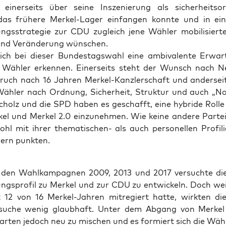
einer­seits über sei­ne Insze­nie­rung als sicher­heits­ori­e
s frü­he­re Mer­kel-Lager ein­fan­gen konn­te und in ein
ngs­stra­te­gie zur CDU zugleich jene Wäh­ler mobi­li­sier­te
nd Ver­än­de­rung wünschen.
ich bei die­ser Bun­des­tags­wahl eine ambi­va­len­te Erwar­
Wäh­ler erken­nen. Einer­seits steht der Wunsch nach Ne
ruch nach 16 Jah­ren Mer­kel-Kanz­ler­schaft und ander­sei
Wäh­ler nach Ord­nung, Sicher­heit, Struk­tur und auch „Nor­
cholz und die SPD haben es geschafft, eine hybri­de Rol­le
kel und Mer­kel 2.0 ein­zu­neh­men. Wie kei­ne ande­re Par­te
l mit ihrer the­ma­ti­schen- als auch per­so­nel­len Pro­fi­li
lern punkten.
den Wahl­kam­pa­gnen 2009, 2013 und 2017 ver­such­te di
ngs­pro­fil zu Mer­kel und zur CDU zu ent­wi­ckeln. Doch wei
t 12 von 16 Mer­kel-Jah­ren mit­re­giert hat­te, wirk­ten d
­su­che wenig glaub­haft. Unter dem Abgang von Mer­kel 
Kar­ten jedoch neu zu mischen und es for­miert sich die Wäh­l