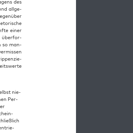
a­gens des
und all­ge­
e­gen­über
­to­ri­sche
f­te einer
s über­for­
in so man­
ver­mis­sen
ip­pen­zie­
eits­wer­te
elbst nie­
chen Per­
ber
chein­
ließ­lich
n­trie­