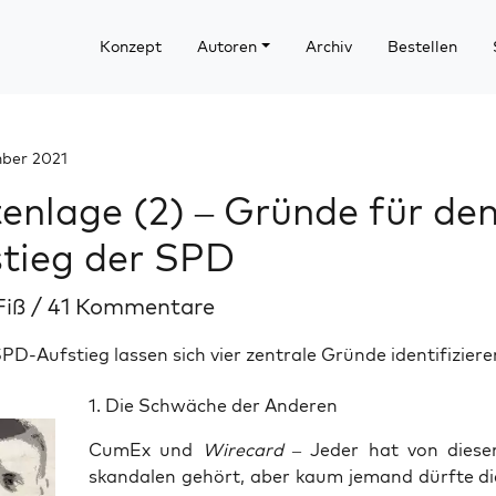
Konzept
Autoren
Archiv
Bestellen
mber 2021
enlage (2) – Gründe für de
tieg der SPD
Fiß
/
41 Kommentare
PD-Aufstieg lassen sich vier zentrale Gründe identifiziere
1. Die Schwä­che der Anderen
CumEx und
Wire­card
– Jeder hat von die­se
skan­da­len gehört, aber kaum jemand dürf­te 