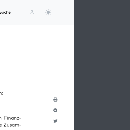
Suche
n
n:
n Finanz­
die Zusam­