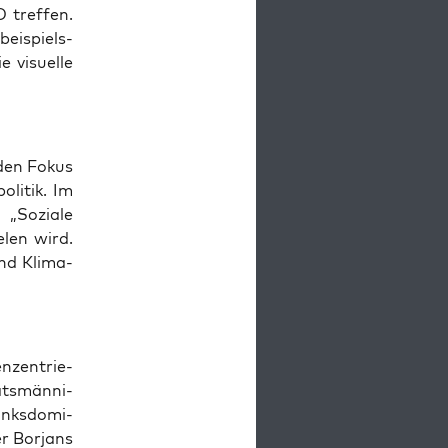
 tref­fen.
ei­spiels­
visu­el­le
t den Fokus
li­tik. Im
„Sozia­le
e­len wird.
nd Kli­ma­
n­zen­trie­
ts­män­ni­
nks­do­mi­
r Bor­jans