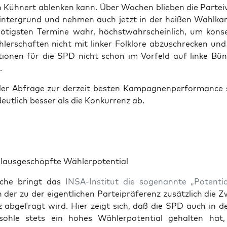
 Küh­nert ablen­ken kann. Über Wochen blie­ben die Par­tei­vo
n­ter­grund und neh­men auch jetzt in der hei­ßen Wahl­ka
tigs­ten Ter­mi­ne wahr, höchst­wahr­schein­lich, um kon­ser­
er­schaf­ten nicht mit lin­ker Folk­lo­re abzu­schre­cken und 
tio­nen für die SPD nicht schon im Vor­feld auf lin­ke Bünd
.
er Abfra­ge zur der­zeit bes­ten Kam­pa­gnen­per­for­mance 
ut­lich bes­ser als die Kon­kur­renz ab.
ll­aus­ge­schöpf­te Wählerpotential
che bringt das
INSA-Insti­tut die soge­nann­te „Poten­ti­al
n der zu der eigent­li­chen Par­tei­prä­fe­renz zusätz­lich die 
nz abge­fragt wird. Hier zeigt sich, daß die SPD auch in d
­soh­le stets ein hohes Wäh­ler­po­ten­ti­al gehal­ten ha