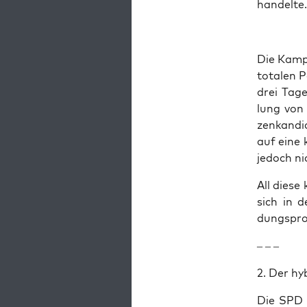
handelte.
Die Kam­p
tota­len 
drei Tage
lung von
zen­kan­d
auf eine k
jedoch ni
All die­se
sich in d
dungs­pro
– – –
2. Der hy
Die SPD k