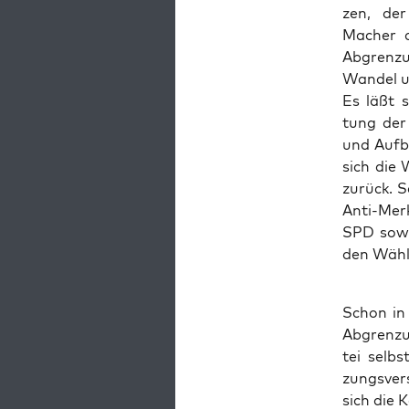
zen, der 
Macher da
Abgren­zu
Wan­del u
Es läßt s
tung der 
und Auf­b
sich die 
zurück. S
Anti-Mer­
SPD sowoh
den Wäh­
Schon in 
Abgren­zu
tei selbs
zungs­ver
sich die 