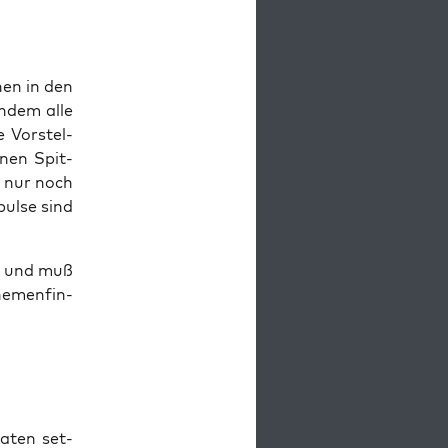
hen in den
indem alle
 Vor­stel­
nen Spit­
t nur noch
pul­se sind
den und muß
e­men­fin­
a­ten set­