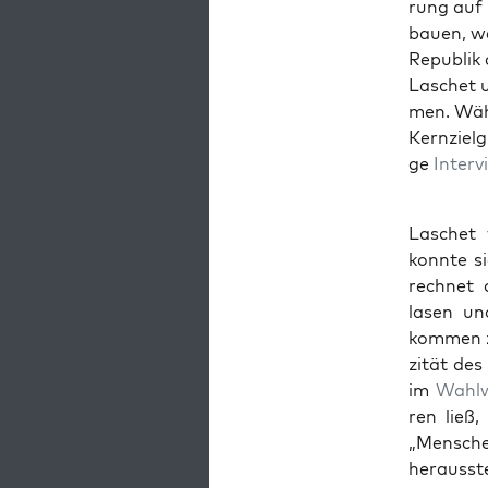
rung auf B
bau­en, we
Repu­blik
Laschet u
men. Wäh­
Kern­ziel­
ge
Inter­
Laschet w
konn­te s
rech­net 
lasen u
kom­men za
zi­tät des
im
Wahl­
ren ließ,
„Men­sch
her­aus­