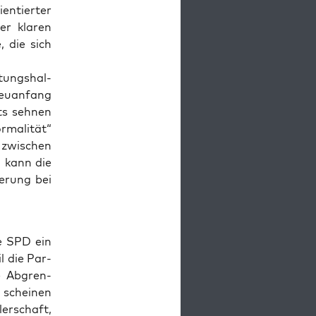
n­tier­ter
er kla­ren
, die sich
tungs­hal­
u­an­fang
ts seh­nen
ma­li­tät“
 zwi­schen
i kann die
e­rung bei
e SPD ein
l die Par­
ie Abgren­
schei­nen
er­schaft,