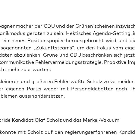
a­gnen­ma­cher der CDU und der Grü­nen schei­nen inzwi­sc
Panik­mo­dus gera­ten zu sein: Hek­ti­sches Agen­da-Set­ting, 
 ein neu­es Posi­ti­ons­pa­pier her­aus­ge­bracht wird und die
 soge­nann­ten „Zukunfts­teams“, um den Fokus vom eige­
i­da­ten abzu­len­ken. Grü­ne und CDU beschrän­ken sich jetz
om­mu­ni­ka­ti­ve Feh­ler­ver­mei­dungs­stra­te­gie. Pro­ak­ti­ve Im
cht mehr zu erwarten.
 klei­ne­ren und grö­ße­ren Feh­ler wuß­te Scholz zu ver­mei­
er eige­nen Par­tei weder mit Per­so­nal­de­bat­ten noch Th
­ble­men auseinandersetzen.
bri­de Kan­di­dat Olaf Scholz und das Merkel-Vakuum
onn­te mit Scholz auf den regie­rungs­er­fah­re­nen Kan­di­d