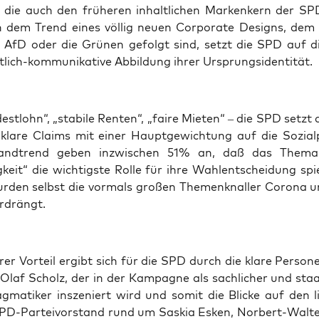
, die auch den frü­he­ren inhalt­li­chen Mar­ken­kern der SPD
n dem Trend eines völ­lig neu­en Cor­po­ra­te Designs, dem b
e AfD oder die Grü­nen gefolgt sind, setzt die SPD auf die 
­lich-kom­mu­ni­ka­ti­ve Abbil­dung ihrer Ursprungsidentität.
est­lohn“, „sta­bi­le Ren­ten“, „fai­re Mie­ten“ – die SPD setz
kla­re Claims mit einer Haupt­ge­wich­tung auf die Sozi­al­po­
land­trend geben inzwi­schen 51% an, daß das The­ma 
­keit“ die wich­tigs­te Rol­le für ihre Wahl­ent­schei­dung spi
­den selbst die vor­mals gro­ßen The­men­knal­ler Coro­na u
rdrängt.
­rer Vor­teil ergibt sich für die SPD durch die kla­re Per­so­ne
Olaf Scholz, der in der Kam­pa­gne als sach­li­cher und staa
g­ma­ti­ker insze­niert wird und somit die Bli­cke auf den li
SPD-Par­tei­vor­stand rund um Saskia Esken, Nor­bert-Wal­te