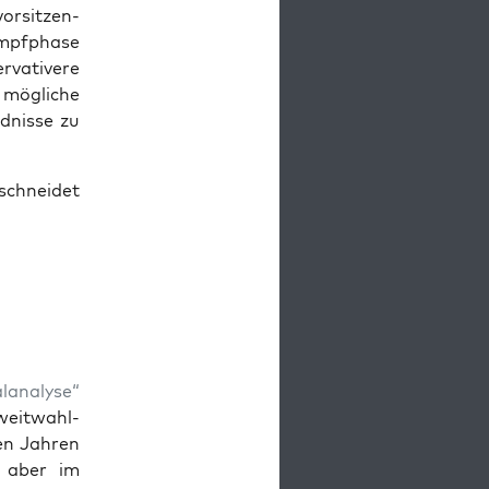
r­sit­zen­
mpf­pha­se
va­ti­ve­re
mög­li­che
­nis­se zu
schnei­det
­ana­ly­se“
Zweit­wahl­
en Jah­ren
t, aber im