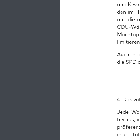
und Kevin
den im Hi
nur die nö
CDU-Wäh­l
Macht­op­
limitieren
Auch in d
die SPD de
– – –
4. Das vo
Jede Wo
her­aus, i
prä­fe­re
ihrer Tal