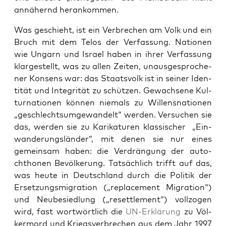
annä­hernd herankommen.
Was geschieht, ist ein Ver­bre­chen am Volk und ein
Bruch mit dem Telos der Ver­fas­sung. Natio­nen
wie Ungarn und Isra­el haben in ihrer Ver­fas­sung
klar­ge­stellt, was zu allen Zei­ten, unaus­ge­spro­che­
ner Kon­sens war: das Staats­volk ist in sei­ner Iden­
ti­tät und Inte­gri­tät zu schüt­zen. Gewach­se­ne Kul­
tur­na­tio­nen kön­nen nie­mals zu Wil­lens­na­tio­nen
„geschlechts­um­ge­wan­delt“ wer­den. Ver­su­chen sie
das, wer­den sie zu Kari­ka­tu­ren klas­si­scher
„Ein­
wan­de­rungs­län­der“, mit denen sie nur eines
gemein­sam haben: die Ver­drän­gung der auto­
chtho­nen Bevöl­ke­rung. Tat­säch­lich trifft auf das,
was heu­te in Deutsch­land durch die Poli­tik der
Erset­zungs­mi­gra­ti­on („repla­ce­ment Migra­ti­on“)
und Neu­be­sied­lung („resett­le­ment“) voll­zo­gen
wird, fast wort­wört­lich die
UN-Erklä­rung
zu Völ­
ker­mord und Kriegs­ver­bre­chen aus dem Jahr 1997