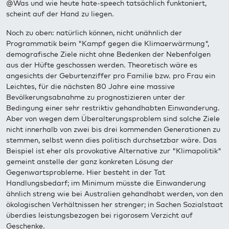
@Was und wie heute hate-speech tatsächlich funktoniert,
scheint auf der Hand zu liegen.
Noch zu oben: natürlich können, nicht unähnlich der
Programmatik beim "Kampf gegen die Klimaerwärmung",
demografische Ziele nicht ohne Bedenken der Nebenfolgen
aus der Hüfte geschossen werden. Theoretisch wäre es
angesichts der Geburtenziffer pro Familie bzw. pro Frau ein
Leichtes, für die nächsten 80 Jahre eine massive
Bevölkerungsabnahme zu prognostizieren unter der
Bedingung einer sehr restriktiv gehandhabten Einwanderung.
Aber von wegen dem Überalterungsproblem sind solche Ziele
nicht innerhalb von zwei bis drei kommenden Generationen zu
stemmen, selbst wenn dies politisch durchsetzbar wäre. Das
Beispiel ist eher als provokative Alternative zur "Klimapolitik"
gemeint anstelle der ganz konkreten Lösung der
Gegenwartsprobleme. Hier besteht in der Tat
Handlungsbedarf; im Minimum müsste die Einwanderung
ähnlich streng wie bei Australien gehandhabt werden, von den
ökologischen Verhältnissen her strenger; in Sachen Sozialstaat
überdies leistungsbezogen bei rigorosem Verzicht auf
Geschenke.