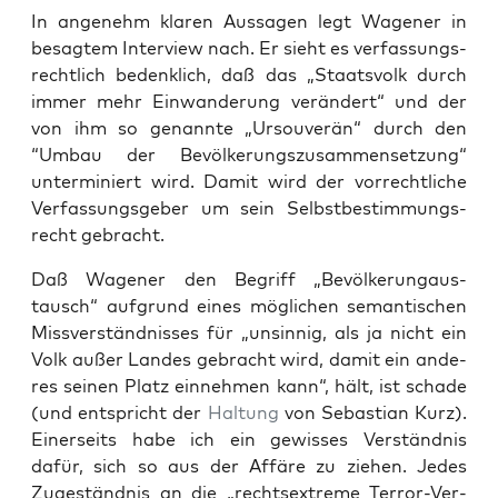
In ange­nehm kla­ren Aus­sa­gen legt Wage­ner in
besag­tem Inter­view nach. Er sieht es ver­fas­sungs­
recht­lich bedenk­lich, daß das „Staats­volk durch
immer mehr Ein­wan­de­rung ver­än­dert“ und der
von ihm so genann­te „Ursou­ve­rän“ durch den
“Umbau der Bevöl­ke­rungs­zu­sam­men­set­zung“
unter­mi­niert wird. Damit wird der vor­recht­li­che
Ver­fas­sungs­ge­ber um sein Selbst­be­stim­mungs­
recht gebracht.
Daß Wage­ner den Begriff „Bevöl­ker­ung­aus­
tausch“ auf­grund eines mög­li­chen seman­ti­schen
Miss­ver­ständ­nis­ses für „unsin­nig, als ja nicht ein
Volk außer Lan­des gebracht wird, damit ein ande­
res sei­nen Platz ein­neh­men kann“, hält, ist scha­de
(und ent­spricht der
Hal­tung
von Sebas­ti­an Kurz).
Einer­seits habe ich ein gewis­ses Ver­ständ­nis
dafür, sich so aus der Affä­re zu zie­hen. Jedes
Zuge­ständ­nis an die „rechts­extre­me Ter­ror-Ver­