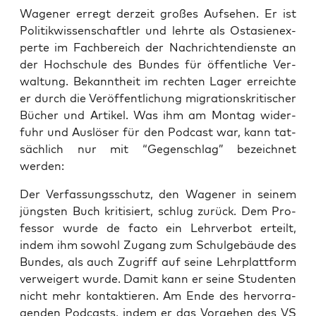
Wage­ner erregt der­zeit gro­ßes Auf­se­hen. Er ist
Poli­tik­wis­sen­schaft­ler und lehr­te als Ost­asi­en­ex­
per­te im Fach­be­reich der Nach­rich­ten­diens­te an
der Hoch­schu­le des Bun­des für öffent­li­che Ver­
wal­tung. Bekannt­heit im rech­ten Lager erreich­te
er durch die Ver­öf­fent­li­chung migra­ti­ons­kri­ti­scher
Bücher und Arti­kel. Was ihm am Mon­tag wider­
fuhr und Aus­lö­ser für den Pod­cast war, kann tat­
säch­lich nur mit “Gegen­schlag” bezeich­net
werden:
Der Ver­fas­sungs­schutz, den Wage­ner in sei­nem
jüngs­ten Buch kri­ti­siert, schlug zurück. Dem Pro­
fes­sor wur­de de fac­to ein Lehr­ver­bot erteilt,
indem ihm sowohl Zugang zum Schul­ge­bäu­de des
Bun­des, als auch Zugriff auf sei­ne Lehr­platt­form
ver­wei­gert wur­de. Damit kann er sei­ne Stu­den­ten
nicht mehr kon­tak­tie­ren. Am Ende des her­vor­ra­
gen­den Pod­casts, indem er das Vor­ge­hen des VS