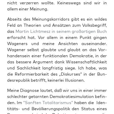
nicht ver­zer­ren woll­te. Kei­nes­wegs sind wir in
allem einer Meinung.
Abseits des Mei­nungs­kor­ri­dors gibt es ein wil­des
Feld an Theo­rien und Ansät­zen zum Volks­be­griff,
das
Mar­tin Licht­mesz in sei­nem groß­ar­ti­gen Buch
erforscht hat. Vor allem in einem Punkt gin­gen
Wagen­ers und mei­ne Ansich­ten aus­ein­an­der.
Wage­ner selbst glaub­te und glaubt an das Vor­
han­den­sein einer funk­tio­na­len Demo­kra­tie, in der
das bes­se­re Argu­ment dank Wis­sen­schaft­lich­keit
und Sach­lich­keit lang­fris­tig sie­ge. Ich habe, was
die Refor­mier­bar­keit des „Dis­kur­ses“ in der Bun­
des­re­pu­blik betrifft, kei­ner­lei Illusionen.
Mei­ne Dia­gno­se lau­tet, daß wir uns in einer immer
schlech­ter getarn­ten Demo­kra­tie­si­mu­la­ti­on befin­
den. Im
“Sanf­ten Tota­li­ta­ris­mus”
haben die Iden­
ti­täts- und Bevöl­ke­rungs­po­li­tik den Sta­tus eines