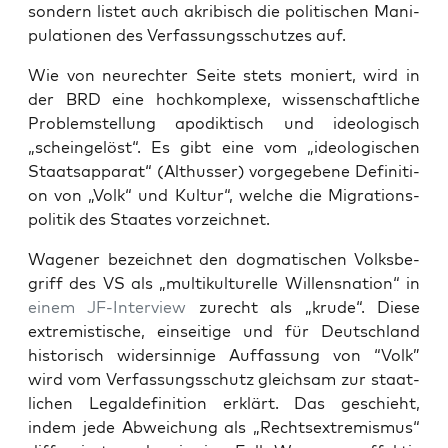
son­dern lis­tet auch akri­bisch die poli­ti­schen Mani­
pu­la­tio­nen des Ver­fas­sungs­schut­zes auf.
Wie von neu­rech­ter Sei­te stets moniert, wird in
der BRD eine hoch­kom­ple­xe, wis­sen­schaft­li­che
Pro­blem­stel­lung apo­dik­tisch und ideo­lo­gisch
„schein­ge­löst“. Es gibt eine vom „ideo­lo­gi­schen
Staats­ap­pa­rat“ (Alt­hus­ser) vor­ge­ge­be­ne Defi­ni­ti­
on von „Volk“ und Kul­tur“, wel­che die Migra­ti­ons­
po­li­tik des Staa­tes vorzeichnet.
Wage­ner bezeich­net den dog­ma­ti­schen Volks­be­
griff des VS als „mul­ti­kul­tu­rel­le Wil­lens­na­ti­on“ in
einem JF-Inter­view
zurecht als „kru­de“. Die­se
extre­mis­ti­sche, ein­sei­ti­ge und für Deutsch­land
his­to­risch wider­sin­ni­ge Auf­fas­sung von “Volk”
wird vom Ver­fas­sungs­schutz gleich­sam zur staat­
li­chen Legal­de­fi­ni­ti­on erklärt. Das geschieht,
indem jede Abwei­chung als „Rechts­extre­mis­mus“