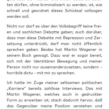
ten dür­fen, ohne kri­mi­na­li­siert zu wer­den, ist, wie
schnell und geord­net die­ses Schick­sal voll­zo­gen
wer­den soll.
Nicht nur darf es über den Volks­be­griff kei­ne frei­
en und sach­li­chen Debat­te geben; auch dar­über,
dass man die­se Debat­te mit Repres­si­on und Zer­
set­zung unter­drückt, darf man nicht öffent­lich
spre­chen geben. Bei­des hat Mar­tin Wage­ner in
sei­nem Buch gewagt. Dazu war er sogar bereit,
sich mit der Iden­ti­tä­ren Bewe­gung und mei­ner
Per­son nicht nur aus­ein­an­der­zu­set­zen, son­dern –
hor­ri­bi­le dic­tu – mit mir zu sprechen.
Ich hat­te im Zuge mei­ner selt­sa­men poli­ti­schen
„Kar­rie­re“ bereits zahl­lo­se Inter­views. Das mit
Mar­tin Wage­ner, wel­ches auch in gedruck­ter
Form zu erwer­ben ist, stach dadurch her­vor, daß
das Gegen­über mei­ne Posi­ti­on ver­ste­hen und