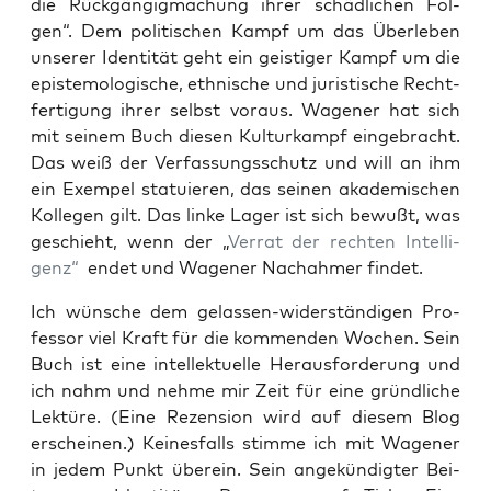
die Rück­gän­gig­ma­chung ihrer schäd­li­chen Fol­
gen“.
Dem poli­ti­schen Kampf um das Über­le­ben
unse­rer Iden­ti­tät geht ein geis­ti­ger Kampf um die
epis­te­mo­lo­gi­sche, eth­ni­sche und juris­ti­sche Recht­
fer­ti­gung ihrer selbst vor­aus. Wage­ner hat sich
mit sei­nem Buch die­sen Kul­tur­kampf ein­ge­bracht.
Das weiß der Ver­fas­sungs­schutz und will an ihm
ein Exem­pel sta­tu­ie­ren, das sei­nen aka­de­mi­schen
Kol­le­gen gilt. Das lin­ke Lager ist sich bewußt, was
geschieht, wenn der „
Ver­rat der rech­ten Intel­li­
genz“
endet und Wage­ner Nach­ah­mer findet.
Ich wün­sche dem gelas­sen-wider­stän­di­gen Pro­
fes­sor viel Kraft für die kom­men­den Wochen. Sein
Buch ist eine intel­lek­tu­el­le Her­aus­for­de­rung und
ich nahm und neh­me mir Zeit für eine gründ­li­che
Lek­tü­re. (Eine Rezen­si­on wird auf die­sem Blog
erschei­nen.) Kei­nes­falls stim­me ich mit Wage­ner
in jedem Punkt über­ein. Sein ange­kün­dig­ter Bei­