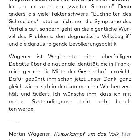
ler und er zu einem „zwei­ten Sar­ra­zin“. Denn
anders als vie­le fak­ten­schwe­re “Buch­hal­ter des
Schre­ckens“ lis­tet er nicht nur die Sym­pto­me des
Ver­falls auf, son­dern geht an die eigent­li­che Wur­
zel des Pro­blems: den dog­ma­ti­sche Volks­be­griff
und die dar­aus fol­gen­de Bevölkerungspolitik.
Wage­ner ist Weg­be­rei­ter einer über­fäl­li­gen
Debat­te über die natio­na­le Iden­ti­tät, die in Frank­
reich gera­de die Mit­te der Gesell­schaft erreicht.
Dafür gebührt ihm schon jetzt unser Dank, ganz
gleich wie er sich in den kom­men­den Wochen ver­
hält und äußert. Ich wün­sche ihm, dass ich mit
mei­ner Sys­tem­dia­gno­se nicht recht behal­
ten werde.
– – –
Mar­tin Wage­ner:
Kul­tur­kampf um das Volk
,
hier