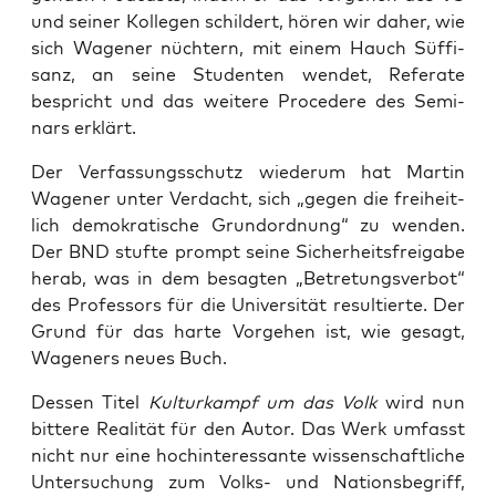
und sei­ner Kol­le­gen schil­dert, hören wir daher, wie
sich Wage­ner nüch­tern, mit einem Hauch Süf­fi­
sanz, an sei­ne Stu­den­ten wen­det, Refe­ra­te
bespricht und das wei­te­re Pro­ce­de­re des Semi­
nars erklärt.
Der Ver­fas­sungs­schutz wie­der­um hat Mar­tin
Wage­ner unter Ver­dacht, sich „gegen die frei­heit­
lich demo­kra­ti­sche Grund­ord­nung“ zu wen­den.
Der BND stuf­te prompt sei­ne Sicher­heits­frei­ga­be
her­ab, was in dem besag­ten „Betre­tungs­ver­bot“
des Pro­fes­sors für die Uni­ver­si­tät resul­tier­te. Der
Grund für das har­te Vor­ge­hen ist, wie gesagt,
Wagen­ers neu­es Buch.
Des­sen Titel
Kul­tur­kampf um das Volk
wird nun
bit­te­re Rea­li­tät für den Autor. Das Werk umfasst
nicht nur eine hoch­in­ter­es­san­te wis­sen­schaft­li­che
Unter­su­chung zum Volks- und Nati­ons­be­griff,