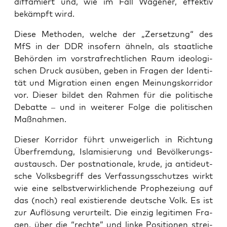
dif­fa­miert und, wie im Fall Wage­ner, effek­tiv
bekämpft wird.
Die­se Metho­den, wel­che der „Zer­set­zung“ des
MfS in der DDR inso­fern ähneln, als staat­li­che
Behör­den im vor­straf­recht­li­chen Raum ideo­lo­gi­
schen Druck aus­üben, geben in Fra­gen der Iden­ti­
tät und Migra­ti­on einen engen Mei­nungs­kor­ri­dor
vor. Die­ser bil­det den Rah­men für die poli­ti­sche
Debat­te – und in wei­te­rer Fol­ge die poli­ti­schen
Maßnahmen.
Die­ser Kor­ri­dor führt unwei­ger­lich in Rich­tung
Über­frem­dung, Isla­mi­sie­rung und Bevöl­ke­rungs­
aus­tausch. Der post­na­tio­na­le, kru­de, ja anti­deut­
sche Volks­be­griff des Ver­fas­sungs­schut­zes wirkt
wie eine selbst­ver­wirk­li­chen­de Pro­phe­zei­ung auf
das (noch) real exis­tie­ren­de deut­sche Volk. Es ist
zur Auf­lö­sung ver­ur­teilt. Die ein­zig legi­ti­men Fra­
gen, über die “rech­te” und lin­ke Posi­tio­nen strei­