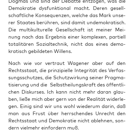
Dog­mas und sind der Debat­te ent­zo­gen, was die
Demo­kra­tie dys­funk­tio­nal macht. Deren gesell­
schaft­li­che Kon­se­quen­zen, wel­che das Mark unse­
rer Staa­tes berüh­ren, sind damit unde­mo­kra­tisch.
Die mul­ti­kul­tu­rel­le Gesell­schaft ist mei­ner Mei­
nung nach das Ergeb­nis einer kom­ple­xen, par­ti­ell
tota­li­tä­ren Sozi­al­tech­nik, nicht das eines demo­
kra­tisch gebil­de­ten Willens.
Nach wie vor ver­traut Wage­ner aber auf den
Rechts­staat, die prin­zi­pi­el­le Inte­gri­tät des Ver­fas­
sungs­schut­zes, die Schutz­wir­kung sei­ner Prag­ma­
ti­sie­rung und die Selbst­hei­lungs­kraft des öffent­li­
chen Dis­kur­ses. Ich kann nicht mehr dar­an glau­
ben, lie­ße mich aber gern von der Rea­li­tät wider­le­
gen. Einig sind wir uns wohl wie­der­um dar­in, daß
man aus Frust über herr­schen­des Unrecht den
Rechts­staat und Demo­kra­tie nicht ableh­nen, son­
dern viel­mehr ein­for­dern muß.