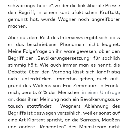
schwö­rungs­theo­rie“, zu der die links­li­be­ra­le Pres­se
den Begriff, in einem kon­tra­fak­ti­schen Kraft­akt,
gemünzt hat, wür­de Wag­ner noch angreif­ba­rer
machen.
Aber aus dem Rest des Inter­views ergibt sich, dass
er das beschrie­be­ne Phä­no­men nicht leug­net.
Mei­ne Fol­ge­fra­ge an ihn wäre gewe­sen, ob er den
Begriff der „Bevöl­ke­rungs­er­set­zung“ für sach­lich
stim­mig hält. Wie auch immer man es nennt, die
Debat­te über den Vor­gang lässt sich lang­fris­tig
nicht unter­drü­cken. Immer­hin geben, auch auf­
grund des Wir­kens von Eric Zemm­ours in Frank­
reich, bereits 61% der Men­schen
in einer Umfra­ge
an
, dass ihrer Mei­nung nach ein Bevöl­ke­rungs­aus­
tausch statt­fin­det.
Wag­ners Ableh­nung des
Begriffs ist des­we­gen ver­zeih­lich, weil er sonst auf
eine Art Klar­text spricht, an die Sar­ra­zin, Maa­ßen
und ande­re „Rene­ga­ten“ des Main­stream nicht