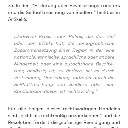
zu. In der „“Erklä­rung über Bevöl­ke­rungs­trans­fers
und die Seß­haft­ma­chung von Sied­lern“ heißt es in
Arti­kel 6:
„Jed­we­de Pra­xis oder Poli­tik, die das Ziel
oder den Effekt hat, die demo­gra­phi­sche
Zusam­men­set­zung einer Regi­on in der eine
natio­na­le, eth­ni­sche, sprach­li­che oder ande­re
Min­der­heit oder eine auto­chtho­ne Bevöl­ke­
rung ansäs­sig ist, zu ändern, sei es durch
Ver­trei­bung, Umsied­lung und/oder durch die
Seß­haft­ma­chung von Sied­lern oder eine
Kom­bi­na­ti­on davon, ist rechtswidrig.“
Für alle Fol­gen die­ses rechts­wid­ri­gen Han­delns
sind „nicht als recht­mä­ßig anzu­er­ken­nen“ und die
Reso­lu­ti­on for­dert die „sofor­ti­ge Been­di­gung und