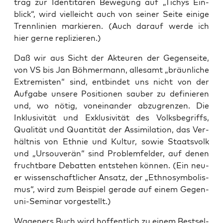
trag zur Iden­ti­tä­ren Bewe­gung auf „Tichys Ein­
blick“, wird viel­leicht auch von sei­ner Sei­te eini­ge
Trenn­li­ni­en mar­kie­ren. (Auch dar­auf wer­de ich
hier ger­ne replizieren.)
Daß wir aus Sicht der Akteu­ren der Gegen­sei­te,
von VS bis Jan Böh­mer­mann, alle­samt „bräun­li­che
Extre­mis­ten“ sind, ent­bin­det uns nicht von der
Auf­ga­be unse­re Posi­tio­nen sau­ber zu defi­nie­ren
und, wo nötig, von­ein­an­der abzu­gren­zen. Die
Inklu­si­vi­tät und Exklu­si­vi­tät des Volks­be­griffs,
Qua­li­tät und Quan­ti­tät der Assi­mi­la­ti­on, das Ver­
hält­nis von Eth­nie und Kul­tur, sowie Staats­volk
und „Ursou­ve­rän“ sind Pro­blem­fel­der, auf denen
frucht­ba­re Debat­ten ent­ste­hen kön­nen. (Ein neu­
er wis­sen­schaft­li­cher Ansatz, der „Eth­no­sym­bo­lis­
mus“, wird zum Bei­spiel gera­de auf einem Gegen­
uni-Semi­nar vorgestellt.)
Wagen­ers Buch wird hof­fent­lich zu einem Best­sel­