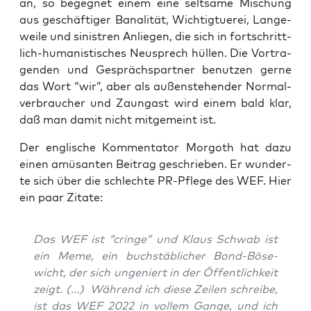
an, so begeg­net einem eine selt­sa­me Mischung
aus geschäf­ti­ger Bana­li­tät, Wich­tig­tue­rei, Lan­ge­
wei­le und sinis­tren Anlie­gen, die sich in fort­schritt­
lich-huma­nis­ti­sches Neu­sprech hül­len. Die Vor­tra­
gen­den und Gesprächs­part­ner benut­zen ger­ne
das Wort “wir”, aber als außen­ste­hen­der Nor­mal­
ver­brau­cher und Zaun­gast wird einem bald klar,
daß man damit nicht mit­ge­meint ist.
Der eng­li­sche Kom­men­ta­tor Mor­goth hat dazu
einen amü­san­ten Bei­trag geschrie­ben. Er wun­der­
te sich über die schlech­te PR-Pfle­ge des WEF. Hier
ein paar Zitate:
Das WEF ist “crin­ge” und Klaus Schwab ist
ein Meme, ein buch­stäb­li­cher Bond-Böse­
wicht, der sich unge­niert in der Öffent­lich­keit
zeigt. (…) Wäh­rend ich die­se Zei­len schrei­be,
ist das WEF 2022 in vol­lem Gan­ge, und ich