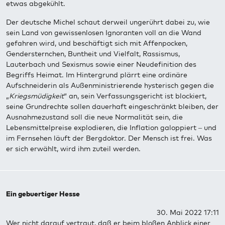
etwas abgekühlt.
Der deutsche Michel schaut derweil ungerührt dabei zu, wie
sein Land von gewissenlosen Ignoranten voll an die Wand
gefahren wird, und beschäftigt sich mit Affenpocken,
Gendersternchen, Buntheit und Vielfalt, Rassismus,
Lauterbach und Sexismus sowie einer Neudefinition des
Begriffs Heimat. Im Hintergrund plärrt eine ordinäre
Aufschneiderin als Außenministrierende hysterisch gegen die
„
Kriegsmüdigkeit
“ an, sein Verfassungsgericht ist blockiert,
seine Grundrechte sollen dauerhaft eingeschränkt bleiben, der
Ausnahmezustand soll die neue Normalität sein, die
Lebensmittelpreise explodieren, die Inflation galoppiert – und
im Fernsehen läuft der Bergdoktor. Der Mensch ist frei. Was
er sich erwählt, wird ihm zuteil werden.
Ein gebuertiger Hesse
30. Mai 2022 17:11
Wer nicht darauf vertraut, daß er beim bloßen Anblick einer