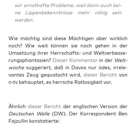
wir ernst­haf­te Pro­ble­me, weil dann auch kei­
ne Lip­pen­be­kennt­nis­se mehr nötig sein
werden.
Wie mäch­tig sind die­se Mäch­ti­gen aber wirk­lich
noch? Wie weit kön­nen sie noch gehen in der
Umset­zung ihrer Herr­schafts- und Welt­ver­bes­se­
rungs­phan­ta­sien?
Die­ser Kom­men­tar
in der
Welt­
wo­che
sug­ge­riert, daß in Davos nur ödes, irrele­
van­tes Zeug gequatscht wird,
die­ser Bericht
von
n‑tv behaup­tet, es herr­sche Rat­lo­sig­keit vor.
Ähn­lich
die­ser Bericht
der eng­li­schen Ver­si­on der
Deut­schen Wel­le
(DW). Der Kor­re­spon­dent Ben
Faj­zul­lin konstatierte: