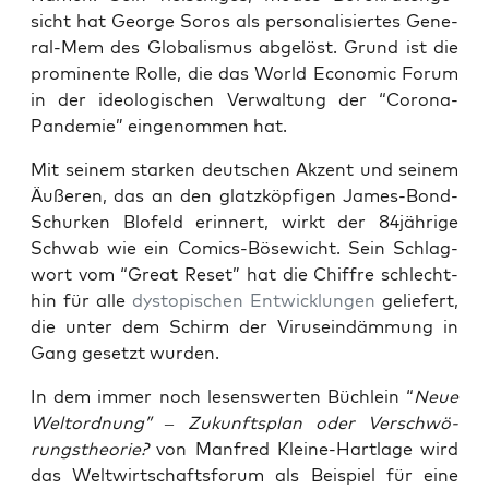
sicht hat Geor­ge Sor­os als per­so­na­li­sier­tes Gene­
ral-Mem des Glo­ba­lis­mus abge­löst. Grund ist die
pro­mi­nen­te Rol­le, die das World Eco­no­mic Forum
in der ideo­lo­gi­schen Ver­wal­tung der “Coro­na-
Pan­de­mie” ein­ge­nom­men hat.
Mit sei­nem star­ken deut­schen Akzent und sei­nem
Äuße­ren, das an den glatz­köp­fi­gen James-Bond-
Schur­ken Blo­feld erin­nert, wirkt der 84jährige
Schwab wie ein Comics-Böse­wicht. Sein Schlag­
wort vom “Gre­at Reset” hat die Chif­fre schlecht­
hin für alle
dys­to­pi­schen Ent­wick­lun­gen
gelie­fert,
die unter dem Schirm der Virus­ein­däm­mung in
Gang gesetzt wurden.
In dem immer noch lesens­wer­ten Büch­lein “
Neue
Welt­ord­nung” – Zukunfts­plan oder Ver­schwö­
rungs­theo­rie?
von Man­fred Klei­ne-Hart­la­ge wird
das Welt­wirt­schafts­fo­rum als Bei­spiel für eine