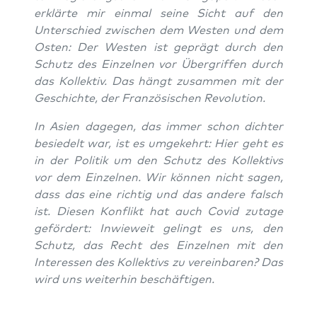
erklär­te mir ein­mal sei­ne Sicht auf den
Unter­schied zwi­schen dem Wes­ten und dem
Osten: Der Wes­ten ist geprägt durch den
Schutz des Ein­zel­nen vor Über­grif­fen durch
das Kol­lek­tiv. Das hängt zusam­men mit der
Geschich­te, der Fran­zö­si­schen Revolution.
In Asi­en dage­gen, das immer schon dich­ter
besie­delt war, ist es umge­kehrt: Hier geht es
in der Poli­tik um den Schutz des Kol­lek­tivs
vor dem Ein­zel­nen. Wir kön­nen nicht sagen,
dass das eine rich­tig und das ande­re falsch
ist. Die­sen Kon­flikt hat auch Covid zuta­ge
geför­dert: Inwie­weit gelingt es uns, den
Schutz, das Recht des Ein­zel­nen mit den
Inter­es­sen des Kol­lek­tivs zu ver­ein­ba­ren? Das
wird uns wei­ter­hin beschäftigen.