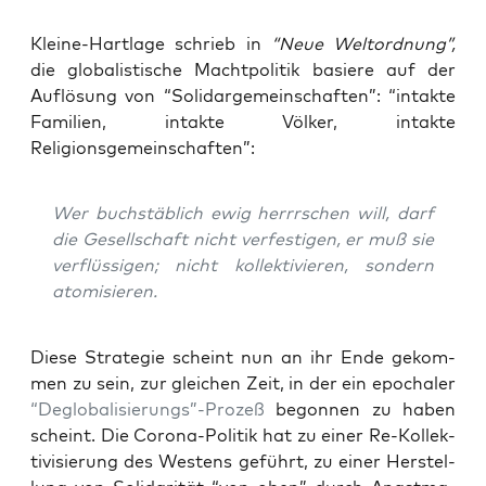
Klei­ne-Hart­la­ge schrieb in
“Neue Welt­ord­nung”,
die glo­ba­lis­ti­sche Macht­po­li­tik basie­re auf der
Auf­lö­sung von “Soli­dar­ge­mein­schaf­ten”: “intak­te
Fami­li­en, intak­te Völ­ker, intak­te
Religionsgemeinschaften”:
Wer buch­stäb­lich ewig herrr­schen will, darf
die Gesell­schaft nicht ver­fes­ti­gen, er muß sie
ver­flüs­si­gen; nicht kol­lek­ti­vie­ren, son­dern
atomisieren.
Die­se Stra­te­gie scheint nun an ihr Ende gekom­
men zu sein, zur glei­chen Zeit, in der ein epo­cha­ler
“Deglobalisierungs”-Prozeß
begon­nen zu haben
scheint. Die Coro­na-Poli­tik hat zu einer Re-Kol­lek­
ti­vi­sie­rung des Wes­tens geführt, zu einer Her­stel­