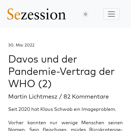
30. Mai 2022
Davos und der
Pandemie-Vertrag der
WHO (2)
Martin Lichtmesz
/
82 Kommentare
Seit 2020 hat Klaus Schwab ein Imageproblem.
Vor­her kann­ten nur weni­ge Men­schen sei­nen
Namen. Sein flei­schi­ges, müdes Büro­kra­ten­ge­