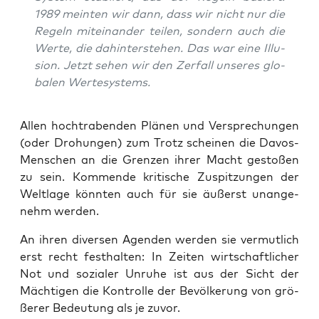
1989 mein­ten wir dann, dass wir nicht nur die
Regeln mit­ein­an­der tei­len, son­dern auch die
Wer­te, die dahin­ter­ste­hen. Das war eine Illu­
si­on. Jetzt sehen wir den Zer­fall unse­res glo­
ba­len Wertesystems.
Allen hoch­tra­ben­den Plä­nen und Ver­spre­chun­gen
(oder Dro­hun­gen) zum Trotz schei­nen die Davos-
Men­schen an die Gren­zen ihrer Macht gesto­ßen
zu sein. Kom­men­de kri­ti­sche Zuspit­zun­gen der
Welt­la­ge könn­ten auch für sie äußerst unan­ge­
nehm werden.
An ihren diver­sen Agen­den wer­den sie ver­mut­lich
erst recht fest­hal­ten: In Zei­ten wirt­schaft­li­cher
Not und sozia­ler Unru­he ist aus der Sicht der
Mäch­ti­gen die Kon­trol­le der Bevöl­ke­rung von grö­
ße­rer Bedeu­tung als je zuvor.