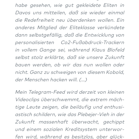
habe gese­hen, wie gut geklei­de­te Eli­ten in
Davos uns mit­tei­len, daß sie wie­der ein­mal
die Rede­frei­heit neu über­den­ken wol­len. Ein
ande­res Mit­glied der Eli­te­klas­se ver­kün­de­te
dann selbst­ge­fäl­lig, daß die Ent­wick­lung von
per­so­na­li­sier­ten Co2-Fuß­ab­druck-Tra­ckern
in vol­lem Gan­ge sei, wäh­rend Klaus Blo­feld
selbst stolz erklär­te, daß sie unse­re Zukunft
bau­en wer­den, ob wir das nun wol­len oder
nicht. Ganz zu schwei­gen von die­sem
Kobold,
der Men­schen hacken will.
(…)
Mein Tele­gram-Feed wird der­zeit von klei­nen
Video­clips über­schwemmt, die extrem mäch­
ti­ge Leu­te zei­gen, die bei­läu­fig und enthu­si­
as­tisch schil­dern, wie das Ple­be­jer-Vieh in der
Zukunft mas­sen­haft über­wacht, gechippt
und einem sozia­len Kre­dit­sys­tem unter­wor­
fen wird, wäh­rend es besitz­los, aber glück­