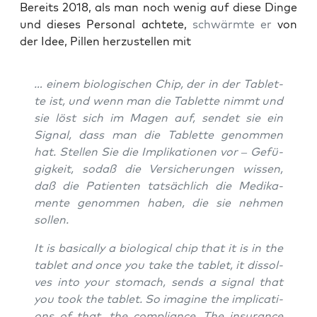
Bereits 2018, als man noch wenig auf die­se Din­ge
und die­ses Per­so­nal ach­te­te,
schwärm­te er
von
der Idee, Pil­len her­zu­stel­len mit
… einem bio­lo­gi­schen Chip, der in der Tablet­
te ist, und wenn man die Tablet­te nimmt und
sie löst sich im Magen auf, sen­det sie ein
Signal, dass man die Tablet­te genom­men
hat. Stel­len Sie die Impli­ka­tio­nen vor – Gefü­
gig­keit, sodaß die Ver­si­che­run­gen wis­sen,
daß die Pati­en­ten tat­säch­lich die Medi­ka­
men­te genom­men haben, die sie neh­men
sollen.
It is basi­cal­ly a bio­lo­gi­cal chip that it is in the
tablet and once you take the tablet, it dis­sol­
ves into your sto­mach, sends a signal that
you took the tablet. So ima­gi­ne the impli­ca­ti­
ons of that, the com­pli­ance. The insu­rance