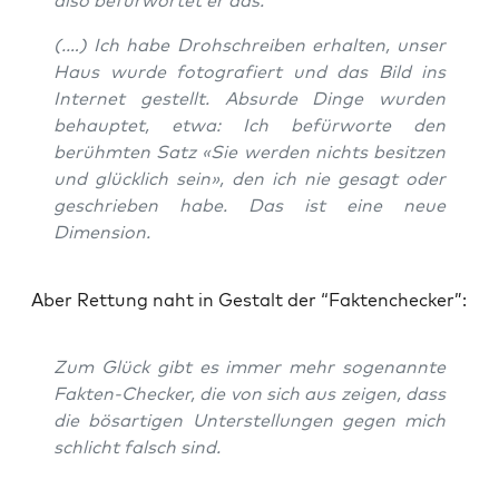
also befür­wor­tet er das.
(.…) Ich habe Droh­schrei­ben erhal­ten, unser
Haus wur­de foto­gra­fiert und das Bild ins
Inter­net gestellt. Absur­de Din­ge wur­den
behaup­tet, etwa: Ich befür­wor­te den
berühm­ten Satz «Sie wer­den nichts besit­zen
und glück­lich sein», den ich nie gesagt oder
geschrie­ben habe. Das ist eine neue
Dimension.
Aber Ret­tung naht in Gestalt der “Fak­ten­che­cker”:
Zum Glück gibt es immer mehr soge­nann­te
Fak­ten-Che­cker, die von sich aus zei­gen, dass
die bös­ar­ti­gen Unter­stel­lun­gen gegen mich
schlicht falsch sind.