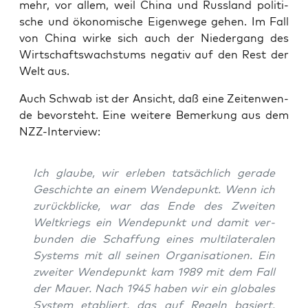
mehr, vor allem, weil Chi­na und Russ­land poli­ti­
sche und öko­no­mi­sche Eigen­we­ge gehen. Im Fall
von Chi­na wir­ke sich auch der Nie­der­gang des
Wirt­schafts­wachs­tums nega­tiv auf den Rest der
Welt aus.
Auch Schwab ist der Ansicht, daß eine Zei­ten­wen­
de bevor­steht. Eine wei­te­re Bemer­kung aus dem
NZZ-Interview:
Ich glau­be, wir erle­ben tat­säch­lich gera­de
Geschich­te an einem Wen­de­punkt. Wenn ich
zurück­bli­cke, war das Ende des Zwei­ten
Welt­kriegs ein Wen­de­punkt und damit ver­
bun­den die Schaf­fung eines mul­ti­la­te­ra­len
Sys­tems mit all sei­nen Orga­ni­sa­tio­nen. Ein
zwei­ter Wen­de­punkt kam 1989 mit dem Fall
der Mau­er. Nach 1945 haben wir ein glo­ba­les
Sys­tem eta­bliert, das auf Regeln basiert.