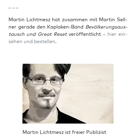
– – –
Mar­tin Licht­mesz hat zusam­men mit Mar­tin Sell­
ner gera­de den Kapla­ken-Band
Bevöl­ke­rungs­aus­
tausch und Gre­at Reset
ver­öf­fent­licht –
hier ein­
se­hen und bestel­len
.
Martin Lichtmesz ist freier Publizist