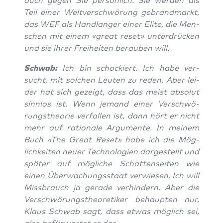
auch gegen Sie per­sön­lich. Sie wer­den als
Teil einer Welt­ver­schwö­rung gebrand­markt,
das WEF als Hand­lan­ger einer Eli­te, die Men­
schen mit einem «gre­at reset» unter­drü­cken
und sie ihrer Frei­hei­ten berau­ben will.
Schwab:
Ich bin scho­ckiert. Ich habe ver­
sucht, mit sol­chen Leu­ten zu reden. Aber lei­
der hat sich gezeigt, dass das meist abso­lut
sinn­los ist. Wenn jemand einer Ver­schwö­
rungs­theo­rie ver­fal­len ist, dann hört er nicht
mehr auf ratio­na­le Argu­men­te. In mei­nem
Buch «The Gre­at Reset» habe ich die Mög­
lich­kei­ten neu­er Tech­no­lo­gien dar­ge­stellt und
spä­ter auf mög­li­che Schat­ten­sei­ten wie
einen Über­wa­chungs­staat ver­wie­sen. Ich will
Miss­brauch ja gera­de ver­hin­dern. Aber die
Ver­schwö­rungs­theo­re­ti­ker behaup­ten nur,
Klaus Schwab sagt, dass etwas mög­lich sei,