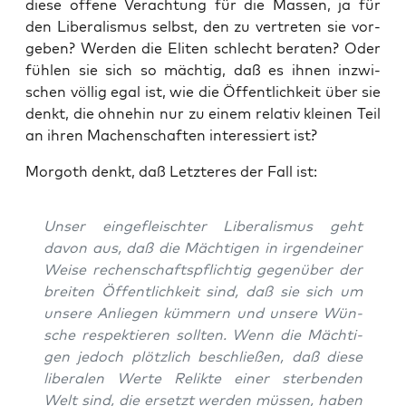
die­se offe­ne Ver­ach­tung für die Mas­sen, ja für
den Libe­ra­lis­mus selbst, den zu ver­tre­ten sie vor­
ge­ben? Wer­den die Eli­ten schlecht bera­ten? Oder
füh­len sie sich so mäch­tig, daß es ihnen inzwi­
schen völ­lig egal ist, wie die Öffent­lich­keit über sie
denkt, die ohne­hin nur zu einem rela­tiv klei­nen Teil
an ihren Machen­schaf­ten inter­es­siert ist?
Mor­goth denkt, daß Letz­te­res der Fall ist:
Unser ein­ge­fleisch­ter Libe­ra­lis­mus geht
davon aus, daß die Mäch­ti­gen in irgend­ei­ner
Wei­se rechen­schafts­pflich­tig gegen­über der
brei­ten Öffent­lich­keit sind, daß sie sich um
unse­re Anlie­gen küm­mern und unse­re Wün­
sche respek­tie­ren soll­ten. Wenn die Mäch­ti­
gen jedoch plötz­lich beschlie­ßen, daß die­se
libe­ra­len Wer­te Relik­te einer ster­ben­den
Welt sind, die ersetzt wer­den müs­sen, haben