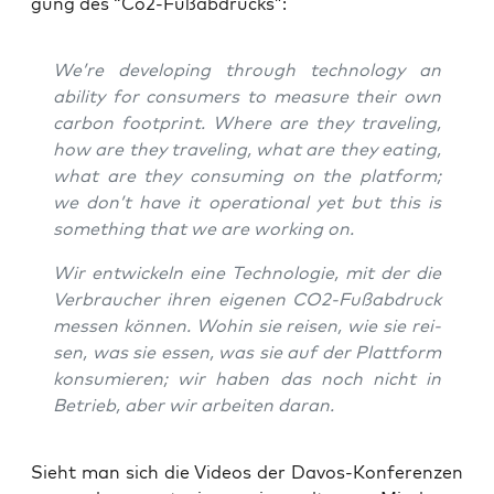
gung des “Co2-Fuß­ab­drucks”:
We’­re deve­lo­ping through tech­no­lo­gy an
abili­ty for con­su­mers to mea­su­re their own
car­bon foot­print. Whe­re are they tra­ve­ling,
how are they tra­ve­ling, what are they eating,
what are they con­sum­ing on the plat­form;
we don’t have it ope­ra­tio­nal yet but this is
some­thing that we are working on.
Wir ent­wi­ckeln eine Tech­no­lo­gie, mit der die
Ver­brau­cher ihren eige­nen CO2-Fuß­ab­druck
mes­sen kön­nen. Wohin sie rei­sen, wie sie rei­
sen, was sie essen, was sie auf der Platt­form
kon­su­mie­ren; wir haben das noch nicht in
Betrieb, aber wir arbei­ten daran.
Sieht man sich die Vide­os der Davos-Kon­fe­ren­zen