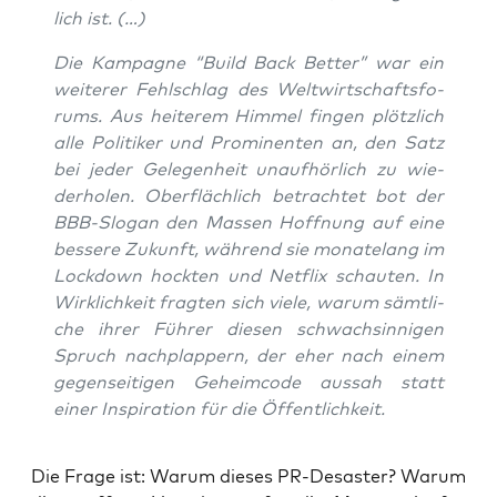
lich ist. (…)
Die Kam­pa­gne “Build Back Bet­ter” war ein
wei­te­rer Fehl­schlag des Welt­wirt­schafts­fo­
rums. Aus hei­te­rem Him­mel fin­gen plötz­lich
alle Poli­ti­ker und Pro­mi­nen­ten an, den Satz
bei jeder Gele­gen­heit unauf­hör­lich zu wie­
der­ho­len. Ober­fläch­lich betrach­tet bot der
BBB-Slo­gan den Mas­sen Hoff­nung auf eine
bes­se­re Zukunft, wäh­rend sie mona­te­lang im
Lock­down hock­ten und Net­flix schau­ten. In
Wirk­lich­keit frag­ten sich vie­le, war­um sämt­li­
che ihrer Füh­rer die­sen schwach­sin­ni­gen
Spruch nach­plap­pern, der eher nach einem
gegen­sei­ti­gen Geheim­code aus­sah statt
einer Inspi­ra­ti­on für die Öffentlichkeit.
Die Fra­ge ist: War­um die­ses PR-Desas­ter? War­um