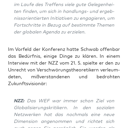
im Lau­fe des Tref­fens vie­le gute Gele­gen­hei­
ten fin­den, um sich in hand­lungs- und ergeb­
niss­ori­en­tier­ten Initia­ti­ven zu enga­gie­ren, um
Fort­schrit­te in Bezug auf bestimm­te The­men
der glo­ba­len Agen­da zu erzielen.
Im Vor­feld der Kon­fe­renz hat­te Schwab offen­bar
das Bedürf­nis, eini­ge Din­ge zu klä­ren. In einem
Inter­view mit der NZZ vom 21. 5. spiel­te er den zu
Unrecht von Ver­schwö­rungs­theo­re­ti­kern ver­leum­
de­ten, miß­ver­stan­de­nen und bedroh­ten
Zukunftsvisionär:
NZZ:
Das WEF war immer schon Ziel von
Glo­ba­li­sie­rungs­kri­ti­kern. In den sozia­len
Netz­wer­ken hat das noch­mals eine neue
Dimen­si­on ange­nom­men und rich­tet sich