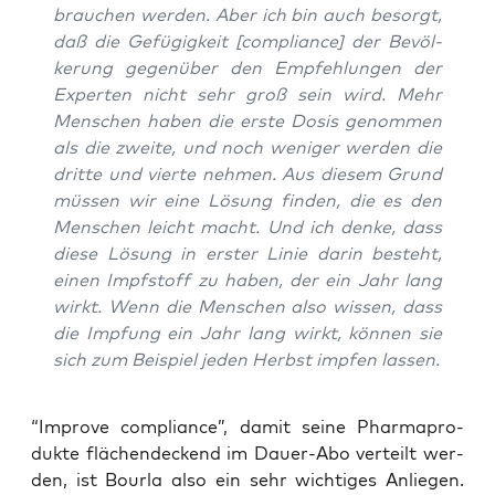
brau­chen wer­den. Aber ich bin auch besorgt,
daß die Gefü­gig­keit [com­pli­ance] der Bevöl­
ke­rung gegen­über den Emp­feh­lun­gen der
Exper­ten nicht sehr groß sein wird. Mehr
Men­schen haben die ers­te Dosis genom­men
als die zwei­te, und noch weni­ger wer­den die
drit­te und vier­te neh­men. Aus die­sem Grund
müs­sen wir eine Lösung fin­den, die es den
Men­schen leicht macht. Und ich den­ke, dass
die­se Lösung in ers­ter Linie dar­in besteht,
einen Impf­stoff zu haben, der ein Jahr lang
wirkt. Wenn die Men­schen also wis­sen, dass
die Imp­fung ein Jahr lang wirkt, kön­nen sie
sich zum Bei­spiel jeden Herbst imp­fen lassen.
“Impro­ve com­pli­ance”, damit sei­ne Phar­ma­pro­
duk­te flä­chen­de­ckend im Dau­er-Abo ver­teilt wer­
den, ist Bour­la also ein sehr wich­ti­ges Anlie­gen.