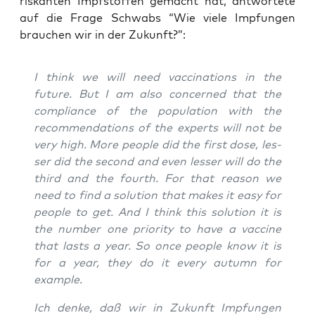
ris­kan­ten Impf­stof­fen gemacht hat, ant­wor­te­te
auf die Fra­ge Schwabs “Wie vie­le Imp­fun­gen
brau­chen wir in der Zukunft?”:
I think we will need vac­ci­na­ti­ons in the
future. But I am also con­cer­ned that the
com­pli­ance of the popu­la­ti­on with the
recom­men­da­ti­ons of the experts will not be
very high. More peo­p­le did the first dose, les­
ser did the second and even les­ser will do the
third and the fourth. For that reason we
need to find a solu­ti­on that makes it easy for
peo­p­le to get. And I think this solu­ti­on it is
the num­ber one prio­ri­ty to have a vac­ci­ne
that lasts a year. So once peo­p­le know it is
for a year, they do it every autumn for
example.
Ich den­ke, daß wir in Zukunft Imp­fun­gen