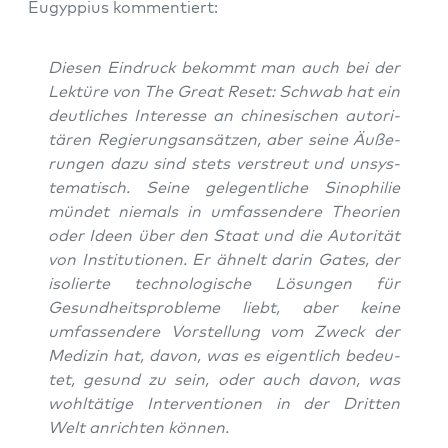
Eugyp­pi­us kommentiert:
Die­sen Ein­druck bekommt man auch bei der
Lek­tü­re von
The Gre­at Reset
: Schwab hat ein
deut­li­ches Inter­es­se an chi­ne­si­schen auto­ri­
tä­ren Regie­rungs­an­sät­zen, aber sei­ne Äuße­
run­gen dazu sind stets ver­streut und unsys­
te­ma­tisch. Sei­ne gele­gent­li­che Sino­phi­lie
mün­det nie­mals in umfas­sen­de­re Theo­rien
oder Ideen über den Staat und die Auto­ri­tät
von Insti­tu­tio­nen. Er ähnelt dar­in Gates, der
iso­lier­te tech­no­lo­gi­sche Lösun­gen für
Gesund­heits­pro­ble­me liebt, aber kei­ne
umfas­sen­de­re Vor­stel­lung vom Zweck der
Medi­zin hat, davon, was es eigent­lich bedeu­
tet, gesund zu sein, oder auch davon, was
wohl­tä­ti­ge Inter­ven­tio­nen in der Drit­ten
Welt anrich­ten können.