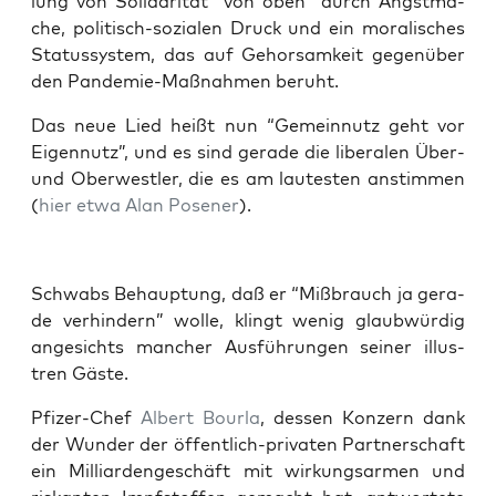
lung von Soli­da­ri­tät “von oben” durch Angst­ma­
che, poli­tisch-sozia­len Druck und ein mora­li­sches
Sta­tus­sys­tem, das auf Gehor­sam­keit gegen­über
den Pan­de­mie-Maß­nah­men beruht.
Das neue Lied heißt nun “Gemein­nutz geht vor
Eigen­nutz”, und es sind gera­de die libe­ra­len Über-
und Ober­west­ler, die es am lau­tes­ten anstim­men
(
hier etwa Alan Pose­ner
).
Schwabs Behaup­tung, daß er “Miß­brauch ja gera­
de ver­hin­dern” wol­le, klingt wenig glaub­wür­dig
ange­sichts man­cher Aus­füh­run­gen sei­ner illus­
tren Gäste.
Pfi­zer-Chef
Albert Bour­la
, des­sen Kon­zern dank
der Wun­der der öffent­lich-pri­va­ten Part­ner­schaft
ein Mil­li­ar­den­ge­schäft mit wir­kungs­ar­men und