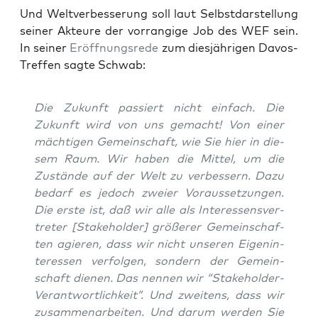
Und Welt­ver­bes­se­rung soll laut Selbst­dar­stel­lung
sei­ner Akteu­re der vor­ran­gi­ge Job des WEF sein.
In sei­ner
Eröff­nungs­re­de
zum dies­jäh­ri­gen Davos-
Tref­fen sag­te Schwab:
Die Zukunft pas­siert nicht ein­fach. Die
Zukunft wird von uns gemacht! Von einer
mäch­ti­gen Gemein­schaft, wie Sie hier in die­
sem Raum. Wir haben die Mit­tel, um die
Zustän­de auf der Welt zu ver­bes­sern. Dazu
bedarf es jedoch zwei­er Vor­aus­set­zun­gen.
Die ers­te ist, daß wir alle als Inter­es­sens­ver­
tre­ter [Stake­hol­der] grö­ße­rer Gemein­schaf­
ten agie­ren, dass wir nicht unse­ren Eigen­in­
ter­es­sen ver­fol­gen, son­dern der Gemein­
schaft die­nen. Das nen­nen wir “Stake­hol­der-
Ver­ant­wort­lich­keit”. Und zwei­tens, dass wir
zusam­men­ar­bei­ten. Und dar­um wer­den Sie