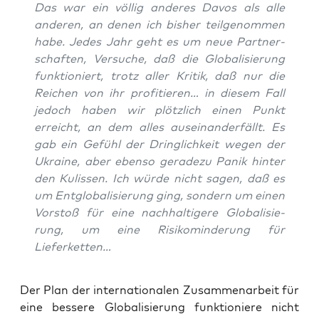
Das war ein völ­lig ande­res Davos als alle
ande­ren, an denen ich bis­her teil­ge­nom­men
habe. Jedes Jahr geht es um neue Part­ner­
schaf­ten, Ver­su­che, daß die Glo­ba­li­sie­rung
funk­tio­niert, trotz aller Kri­tik, daß nur die
Rei­chen von ihr pro­fi­tie­ren… in die­sem Fall
jedoch haben wir plötz­lich einen Punkt
erreicht, an dem alles aus­ein­an­der­fällt. Es
gab ein Gefühl der Dring­lich­keit wegen der
Ukrai­ne, aber eben­so gera­de­zu Panik hin­ter
den Kulis­sen. Ich wür­de nicht sagen, daß es
um Ent­glo­ba­li­sie­rung ging, son­dern um einen
Vor­stoß für eine nach­hal­ti­ge­re Glo­ba­li­sie­
rung, um eine Risi­ko­min­de­rung für
Lieferketten…
Der Plan der inter­na­tio­na­len Zusam­men­ar­beit für
eine bes­se­re Glo­ba­li­sie­rung funk­tio­nie­re nicht