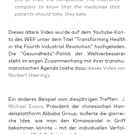
com­pa­ny to know that the medi­ci­nes that
pati­ents should take, they take.
Die­ses älte­re Video wur­de auf dem You­tube-Kon­
to des WEF unter dem Titel “Trans­forming Health
in the Fourth Indus­tri­al Revo­lu­ti­on” hoch­ge­la­den.
Die “Gesundheits”-Politik der Welt­ver­bes­se­rer
steht im engen Zusam­men­hang mit ihrer trans­hu­
ma­nis­ti­schen Agen­da (sie­he dazu
die­ses Video von
Nor­bert Häe­ring)
.
Ein ande­res Bei­spiel vom dies­jäh­ri­gen Tref­fen:
J.
Micha­el Evans,
Prä­si­dent der chi­ne­si­schen Han­
dels­platt­form Ali­baba Group, äußer­te die glor­rei­
che Idee, wie man den Kli­ma­wan­del in Griff
bekom­men könn­te – mit der indi­vi­du­el­len Ver­fol­