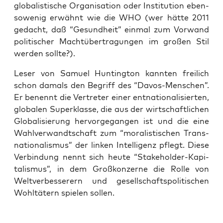
glo­ba­lis­ti­sche Orga­ni­sa­ti­on oder Insti­tu­ti­on eben­
so­we­nig erwähnt wie die WHO (wer hät­te 2011
gedacht, daß “Gesund­heit” ein­mal zum Vor­wand
poli­ti­scher Macht­über­tra­gun­gen im gro­ßen Stil
wer­den sollte?).
Leser von Samu­el Hun­ting­ton kann­ten frei­lich
schon damals den Begriff des “Davos-Men­schen”.
Er benennt die Ver­tre­ter einer ent­na­tio­na­li­sier­ten,
glo­ba­len Super­klas­se, die aus der wirt­schaft­li­chen
Glo­ba­li­sie­rung her­vor­ge­gan­gen ist und die eine
Wahl­ver­wandt­schaft zum “mora­lis­ti­schen Trans­
na­tio­na­lis­mus” der lin­ken Intel­li­genz pflegt. Die­se
Ver­bin­dung nennt sich heu­te “Stake­hol­der-Kapi­
ta­lis­mus”, in dem Groß­kon­zer­ne die Rol­le von
Welt­ver­bes­se­rern und gesell­schafts­po­li­ti­schen
Wohl­tä­tern spie­len sollen.