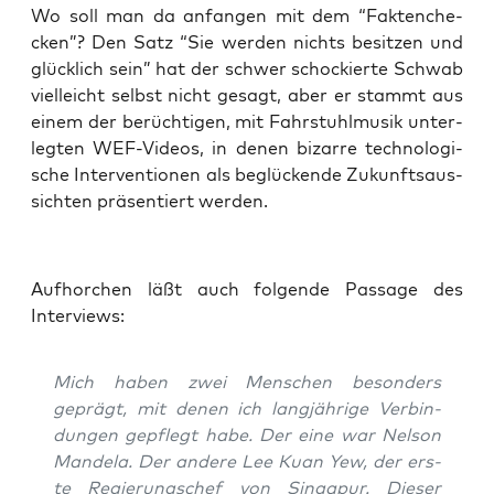
Wo soll man da anfan­gen mit dem “Fak­ten­che­
cken”? Den Satz “Sie wer­den nichts besit­zen und
glück­lich sein” hat der schwer scho­ckier­te Schwab
viel­leicht selbst nicht gesagt, aber er stammt aus
einem der berüch­ti­gen, mit Fahr­stuhl­mu­sik unter­
leg­ten WEF-Vide­os, in denen bizar­re tech­no­lo­gi­
sche Inter­ven­tio­nen als beglü­cken­de Zukunfts­aus­
sich­ten prä­sen­tiert werden.
Auf­hor­chen läßt auch fol­gen­de Pas­sa­ge des
Interviews:
Mich haben zwei Men­schen beson­ders
geprägt, mit denen ich lang­jäh­ri­ge Ver­bin­
dun­gen gepflegt habe. Der eine war Nel­son
Man­de­la. Der ande­re Lee Kuan Yew, der ers­
te Regie­rungs­chef von Sin­ga­pur. Die­ser