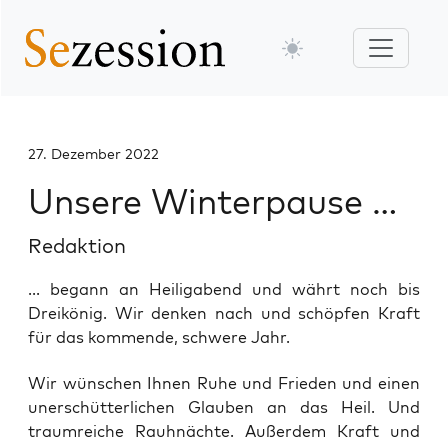
27. Dezember 2022
Unsere Winterpause …
Redaktion
... begann an Heiligabend und währt noch bis
Dreikönig. Wir denken nach und schöpfen Kraft
für das kommende, schwere Jahr.
Wir wün­schen Ihnen Ruhe und Frie­den und einen
uner­schüt­ter­li­chen Glau­ben an das Heil. Und
traum­rei­che Rauh­näch­te. Außer­dem Kraft und