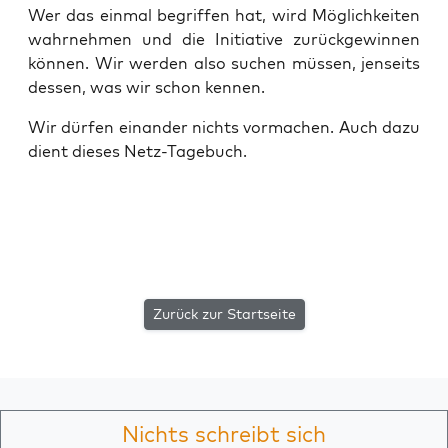
Wer das ein­mal begrif­fen hat, wird Mög­lich­kei­ten
wahr­neh­men und die Initia­ti­ve zurück­ge­win­nen
kön­nen. Wir wer­den also suchen müs­sen, jen­seits
des­sen, was wir schon kennen.
Wir dür­fen ein­an­der nichts vor­ma­chen. Auch dazu
dient die­ses Netz-Tagebuch.
Zurück zur Startseite
Nichts schreibt sich