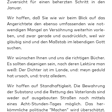
Zuver­sicht für einen beherz­ten Schritt in den
Januar.
Wir hof­fen, daß Sie wie wir beim Blick auf das
Ange­rich­te­te den eben­so umfas­sen­den wie not­
wen­di­gen Man­gel an Ver­söh­nung wei­ter­hin vor­le­
ben, und zwar gera­de und aus­drück­lich, weil wir
gläu­big sind und den Maß­stab im leben­di­gen Gott
suchen.
Wir wün­schen Ihnen und uns die rich­ti­gen Bücher.
Es soll­ten die­je­ni­gen sein, nach deren Lek­tü­re man
weiß: Der Dich­ter ist im Lan­de, und: meyn geduld
hat ursach, und: trotz alledem.
Wir hof­fen auf Stand­haf­tig­keit. Die Bewah­rung
der Sub­stanz und die Ret­tung des Vater­lands sind
weder auf aus­ge­bau­ten Stra­ßen noch mit­tels
eines Acht-Stun­den-Tages mög­lich. Das her­
kömm­li­che poli­ti­sche “Machen” wird über­schätzt.