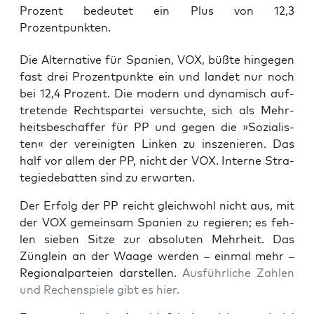
Prozent bedeutet ein Plus von 12,3
Prozentpunkten.
Die Alter­na­ti­ve für Spa­ni­en, VOX, büß­te hin­ge­gen
fast drei Pro­zent­punk­te ein und lan­det nur noch
bei 12,4 Pro­zent. Die modern und dyna­misch auf­
tre­ten­de Rechts­par­tei ver­such­te, sich als Mehr­
heits­be­schaf­fer für PP und gegen die »Sozia­lis­
ten« der ver­ei­nig­ten Lin­ken zu insze­nie­ren. Das
half vor allem der PP, nicht der VOX. Inter­ne Stra­
te­gie­de­bat­ten sind zu erwarten.
Der Erfolg der PP reicht gleich­wohl nicht aus, mit
der VOX gemein­sam Spa­ni­en zu regie­ren; es feh­
len sie­ben Sit­ze zur abso­lu­ten Mehr­heit. Das
Züng­lein an der Waa­ge wer­den – ein­mal mehr –
Regio­nal­par­tei­en dar­stel­len.
Aus­führ­li­che Zah­len
und Rechen­spie­le gibt es hier.