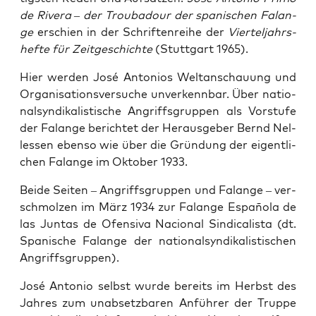
de Rive­ra – der Trou­ba­dour der spa­ni­schen Falan­
ge
erschien in der Schrif­ten­rei­he der
Vier­tel­jahrs­
hef­te für Zeit­ge­schich­te
(Stutt­gart 1965).
Hier wer­den José Anto­ni­os Welt­an­schau­ung und
Orga­ni­sa­ti­ons­ver­su­che unver­kenn­bar. Über natio­
nal­syn­di­ka­lis­ti­sche Angriffs­grup­pen als Vor­stu­fe
der Falan­ge berich­tet der Her­aus­ge­ber Bernd Nel­
les­sen eben­so wie über die Grün­dung der eigent­li­
chen Falan­ge im Okto­ber 1933.
Bei­de Sei­ten – Angriffs­grup­pen und Falan­ge – ver­
schmol­zen im März 1934 zur Falan­ge Espa­ño­la de
las Jun­tas de Ofen­si­va Nacio­nal Sin­di­cal­is­ta (dt.
Spa­ni­sche Falan­ge der natio­nal­syn­di­ka­lis­ti­schen
Angriffsgruppen).
José Anto­nio selbst wur­de bereits im Herbst des
Jah­res zum unab­setz­ba­ren Anfüh­rer der Trup­pe