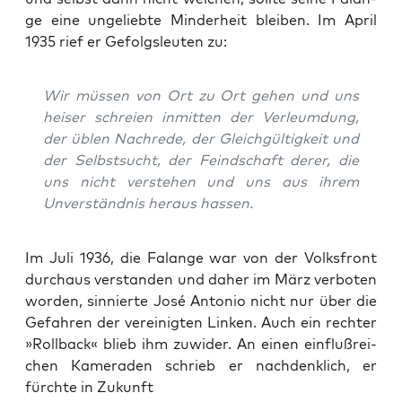
ge eine unge­lieb­te Min­der­heit blei­ben. Im April
1935 rief er Gefolgs­leu­ten zu:
Wir müs­sen von Ort zu Ort gehen und uns
hei­ser schrei­en inmit­ten der Ver­leum­dung,
der üblen Nach­re­de, der Gleich­gül­tig­keit und
der Selbst­sucht, der Feind­schaft derer, die
uns nicht ver­ste­hen und uns aus ihrem
Unver­ständ­nis her­aus hassen.
Im Juli 1936, die Falan­ge war von der Volks­front
durch­aus ver­stan­den und daher im März ver­bo­ten
wor­den, sin­nier­te José Anto­nio nicht nur über die
Gefah­ren der ver­ei­nig­ten Lin­ken. Auch ein rech­ter
»Roll­back« blieb ihm zuwi­der. An einen ein­fluß­rei­
chen Kame­ra­den schrieb er nach­denk­lich, er
fürch­te in Zukunft