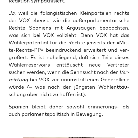
Reak­ti­on sympathisiert.
Ja,
weil die falang­is­ti­schen Klein­par­tei­en rechts
der VOX eben­so wie die außer­par­la­men­ta­ri­sche
Rech­te Spa­ni­ens mit Argus­au­gen beob­ach­ten,
was sich bei VOX voll­zieht. Denn VOX hat das
Wäh­ler­po­ten­ti­al für die Rech­te jen­seits der »Mit­
te-Rechts-PP« beein­dru­ckend erwei­tert und ver­
grö­ßert. Es ist nahe­lie­gend, daß sich Tei­le die­ses
Wäh­ler­re­ser­voirs ent­täuscht neue Ver­tre­ter
suchen wer­den, wenn die Sehn­sucht nach der
Ver­
mit­tung
bei VOX zur unum­strit­te­nen Gene­ral­li­nie
wür­de (– was nach der jüngs­ten Wahl­ent­täu­
schung aber nicht zu hof­fen ist).
Spa­ni­en bleibt daher sowohl erin­ne­rungs- als
auch par­la­ments­po­li­tisch in Bewegung.