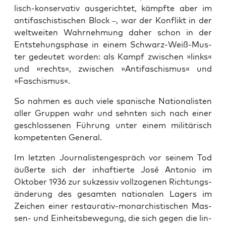
lisch-kon­ser­va­tiv aus­ge­rich­tet, kämpf­te aber im
anti­fa­schis­ti­schen Block –, war der Kon­flikt in der
welt­wei­ten Wahr­neh­mung daher schon in der
Ent­ste­hungs­pha­se in einem Schwarz-Weiß-Mus­
ter gedeu­tet wor­den: als Kampf zwi­schen »links«
und »rechts«, zwi­schen »Anti­fa­schis­mus« und
»Faschis­mus«.
So nah­men es auch vie­le spa­ni­sche Natio­na­lis­ten
aller Grup­pen wahr und sehn­ten sich nach einer
geschlos­se­nen Füh­rung unter einem mili­tä­risch
kom­pe­ten­ten General.
Im letz­ten Jour­na­lis­ten­ge­spräch vor sei­nem Tod
äußer­te sich der inhaf­tier­te José Anto­nio im
Okto­ber 1936 zur suk­zes­siv voll­zo­ge­nen Rich­tungs­
än­de­rung des gesam­ten natio­na­len Lagers im
Zei­chen einer restau­ra­tiv-mon­ar­chis­ti­schen Mas­
sen- und Ein­heits­be­we­gung, die sich gegen die lin­