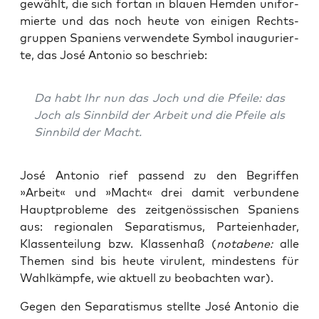
gewählt, die sich fort­an in blau­en Hem­den uni­for­
mier­te und das noch heu­te von eini­gen Rechts­
grup­pen Spa­ni­ens ver­wen­de­te Sym­bol inau­gu­rier­
te, das José Anto­nio so beschrieb:
Da habt Ihr nun das Joch und die Pfei­le: das
Joch als Sinn­bild der Arbeit und die Pfei­le als
Sinn­bild der Macht.
José Anto­nio rief pas­send zu den Begrif­fen
»Arbeit« und »Macht« drei damit ver­bun­de­ne
Haupt­pro­ble­me des zeit­ge­nös­si­schen Spa­ni­ens
aus: regio­na­len Sepa­ra­tis­mus, Par­tei­en­ha­der,
Klas­sen­tei­lung bzw. Klas­sen­haß (
nota­be­ne:
alle
The­men sind bis heu­te viru­lent, min­des­tens für
Wahl­kämp­fe, wie aktu­ell zu beob­ach­ten war).
Gegen den Sepa­ra­tis­mus stell­te José Anto­nio die