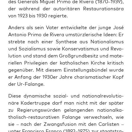
des Gene­rals Miguel Pri­mo de Rive­ra (1870–1939),
der wäh­rend der auto­ri­tä­ren Restau­ra­ti­ons­ära
von 1923 bis 1930 regierte.
Anders als sein Vater ent­wi­ckel­te der jun­ge José
Anto­nio Pri­mo de Rive­ra umstürz­le­ri­sche Ideen: Er
streb­te nach einer Syn­the­se aus Natio­na­lis­mus
und Sozia­lis­mus sowie Kon­ser­va­tis­mus und Revo­
lu­ti­on und stand dem Groß­grund­be­sitz und mate­
ri­el­len Pri­vi­le­gi­en der katho­li­schen Kir­che kri­tisch
gegen­über. Mit die­sem Ein­stel­lungs­bün­del wur­de
er Anfang der 1930er Jah­re cha­ris­ma­ti­scher Kopf
der Ur-Falange.
Die­se dyna­mi­sche sozi­al- und natio­nal­re­vo­lu­tio­
nä­re Kader­trup­pe darf man nicht mit der spä­ter
zu Regie­rungs­wür­den gelan­gen­den natio­nal­ka­
tho­lisch-restau­ra­ti­ven Falan­ge ver­wech­seln, wie
sie – nach der Zwangs­fu­si­on mit den Car­lis­ten –
unter Fran­cis­co Fran­co (1892–1975) zur staats­tra­