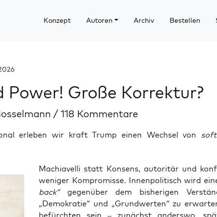
Konzept
Autoren
Archiv
Bestellen
 2026
 Power! Große Korrektur?
Bosselmann
/
118 Kommentare
ional erleben wir kraft Trump einen Wechsel von
soft
Machia­vel­li statt Kon­sens, auto­ri­tär und kon­fli
weni­ger Kom­pro­mis­se. Innen­po­li­tisch wird ei
back“
gegen­über dem bis­he­ri­gen Ver­stän
„Demo­kra­tie“ und „Grund­wer­ten“ zu erwar­t
befürch­ten sein – zunächst anders­wo, spä­