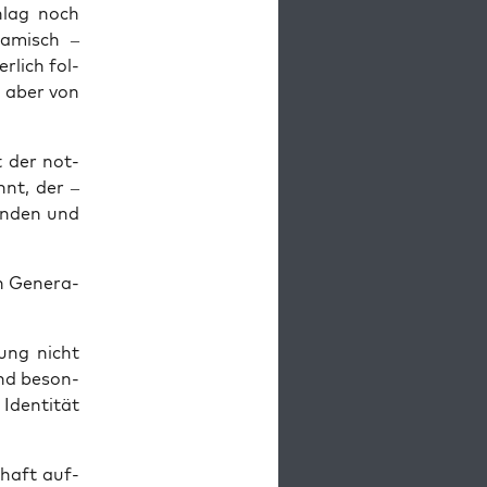
hlag noch
na­misch –
r­lich fol­
n aber von
t der not­
nnt, der –
ln­den und
n Gene­ra­
hung nicht
und beson­
Iden­ti­tät
­haft auf­