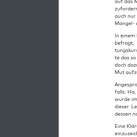
auf das M
zu­for­de
auch nur 
Man­gel- u
In einem 
befragt, ä
tungs­kurs
te das so 
doch dazu
Mut auf­z
Ange­spro
falls. Ha
wur­de im
die­ser L
des­sen na
Eine Klä­
ein­zu­zei