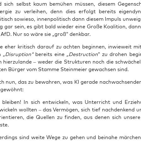
 sich selbst kaum bemü­hen müs­sen, die­sem Gegen­sc
­gie zu ver­lei­hen, denn dies erfolgt bereits eigen­dy­
i­tisch sowie­so, innen­po­li­tisch dann die­sem Impuls unwei­ge
 gar sein, es gibt bald wie­der eine Gro­ße Koali­ti­on, dan
AfD. Nur so wäre sie „groß“ denkbar.
te eher kri­tisch dar­auf zu ach­ten begin­nen, inwie­weit mi
en
„Dis­rup­ti­on“
bereits eine
„Des­truc­tion
“ zu dro­hen begi
m hier­zu­lan­de – weder die Struk­tu­ren noch die schwä­che
el­ten Bür­ger vom Stam­me Stein­mei­er gewach­sen sind.
lich nun, das zu bewah­ren, was KI gera­de nach­wach­sen­de
abgewöhnt:
blei­ben! In sich ent­wi­ckeln, was Unter­richt und Erzie­
wi­ckeln woll­ten – das Ver­mö­gen, sich tief nach­den­kend 
­en­tie­ren, die Quel­len zu fin­den, aus denen sich unse­re 
ste.
er­dings sind wei­te Wege zu gehen und bei­na­he mär­chen