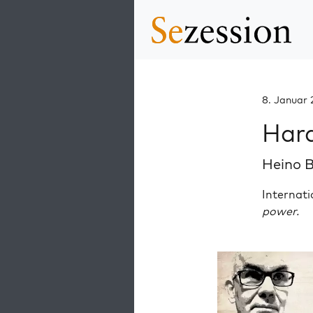
8. Januar
Hard
Heino 
Internat
power.