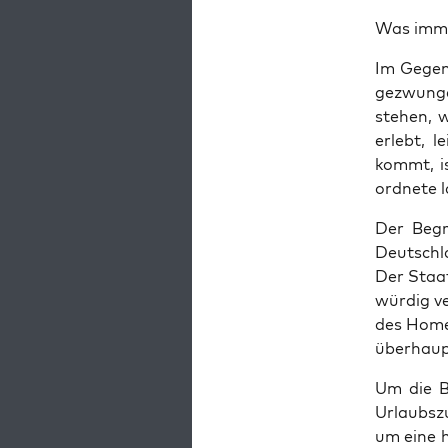
Was immer
Im Gegen­
gezwun­ge
ste­hen, 
erlebt, l
kommt, is
ord­ne­te 
Der Beg
Deutsch­l
Der Staat
wür­dig ve
des Home­o
über­haup
Um die Bü
Urlaubs­z
um eine h