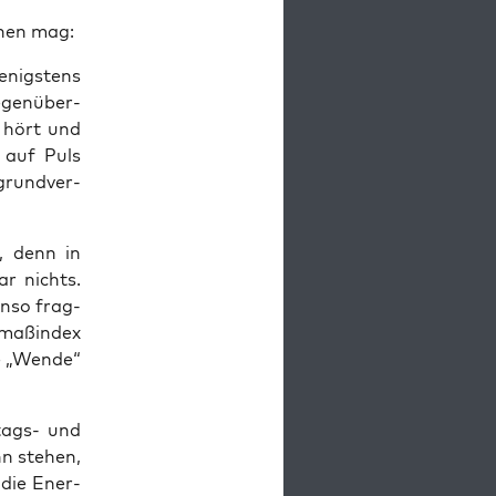
­nen mag:
enigs­tens
egen­über­
n hört und
t auf Puls
grund­ver­
n, denn in
ar nichts.
n­so frag­
m­aß­in­dex
he „Wen­de“
­tags- und
n ste­hen,
 die Ener­