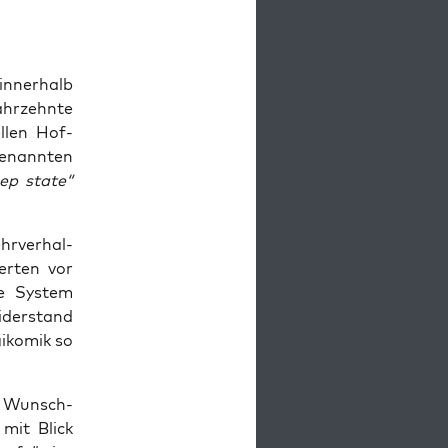
inner­halb
hr­zehn­te
el­len Hof­
e­nann­ten
ep sta­te“
r­ver­hal­
er­ten vor
te Sys­tem
Wider­stand
i­ko­mik so
re Wunsch­
– mit Blick