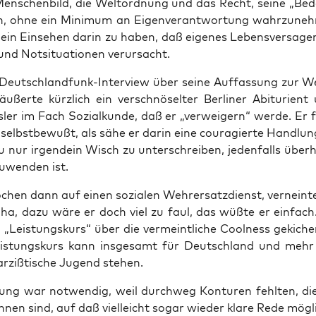
en­schen­bild, die Welt­ord­nung und das Recht, sei­ne „Beda
rn, ohne ein Mini­mum an Eigen­ver­ant­wor­tung wahr­zu­ne
ein Ein­se­hen dar­in zu haben, daß eige­nes Lebens­ver­sa­g
nd Not­si­tua­tio­nen verursacht.
Deutsch­land­funk-Inter­view über sei­ne Auf­fas­sung zur We
ußer­te kürz­lich ein ver­schnö­sel­ter Ber­li­ner Abitu­ri­en
­ler im Fach Sozi­al­kun­de, daß er „ver­wei­gern“ wer­de. Er f
selbst­be­wußt, als sähe er dar­in eine cou­ra­gier­te Hand­l
 nur irgend­ein Wisch zu unter­schrei­ben, jeden­falls über­
u­wen­den ist.
­chen dann auf einen sozia­len Wehr­ersatz­dienst, ver­nein­t
, ha, dazu wäre er doch viel zu faul, das wüß­te er ein­fac
 „Leis­tungs­kurs“ über die ver­meint­li­che Cool­ness geki­ch
eis­tungs­kurs kann ins­ge­samt für Deutsch­land und meh
r­ziß­ti­sche Jugend stehen.
rung war not­wen­dig, weil durch­weg Kon­tu­ren fehl­ten, d
ch­nen sind, auf daß viel­leicht sogar wie­der kla­re Rede mög­li