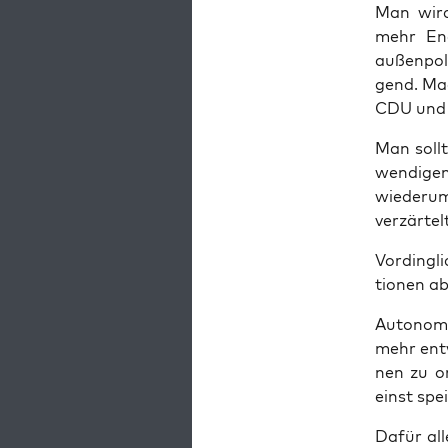
Man wird
mehr Ener
außen­po­l
gend. Mag
CDU und 
Man soll­
wen­di­g
wie­der­u
ver­zär­t
Vor­ding­
tio­nen 
Auto­nom 
mehr ent­
nen zu ori
einst spei
Dafür all