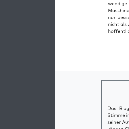
wen­di­g
Maschi­nen
nur bes­s
nicht als 
hof­fent­l
Das Blog 
Stimme im
seiner Au