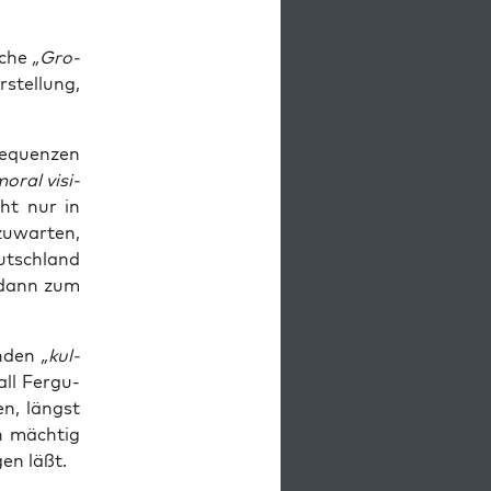
­che
„Gro­
stel­lung,
e­quen­zen
oral visi­
cht nur in
u­war­ten,
utsch­land
f dann zum
n­den
„kul­
ll Fer­gu­
en, längst
n mäch­tig
gen läßt.