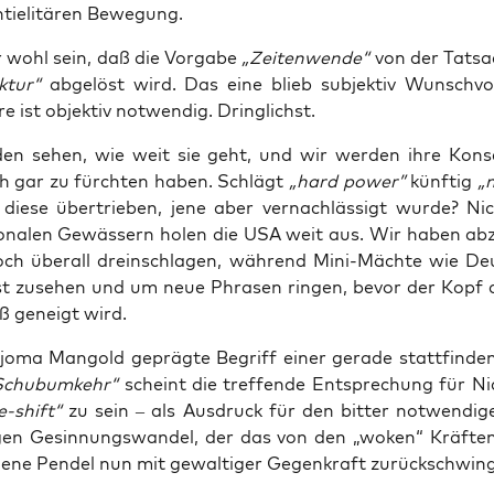
tie­li­tä­ren Bewegung.
wohl sein, daß die Vor­ga­be
„Zei­ten­wen­de“
von der Tat­sa
­tur“
abge­löst wird. Das eine blieb sub­jek­tiv Wunsch­vor­
e ist objek­tiv not­wen­dig. Dringlichst.
en sehen, wie weit sie geht, und wir wer­den ihre Kon­s
ich gar zu fürch­ten haben. Schlägt
„hard power”
künf­tig
„m
 die­se über­trie­ben, jene aber ver­nach­läs­sigt wur­de? Ni
tio­na­len Gewäs­sern holen die USA weit aus. Wir haben abz
ch über­all drein­schla­gen, wäh­rend Mini-Mäch­te wie De
st zuse­hen und um neue Phra­sen rin­gen, bevor der Kop
ß geneigt wird.
jo­ma Man­gold gepräg­te Begriff einer gera­de statt­fin­de
 Schub­um­kehr“
scheint die tref­fen­de Ent­spre­chung für Nia
e-shift“
zu sein – als Aus­druck für den bit­ter not­wen­di­g
li­gen Gesin­nungs­wan­del, der das von den „woken“ Kräf­te
ße­ne Pen­del nun mit gewal­ti­ger Gegen­kraft zurück­schwin­