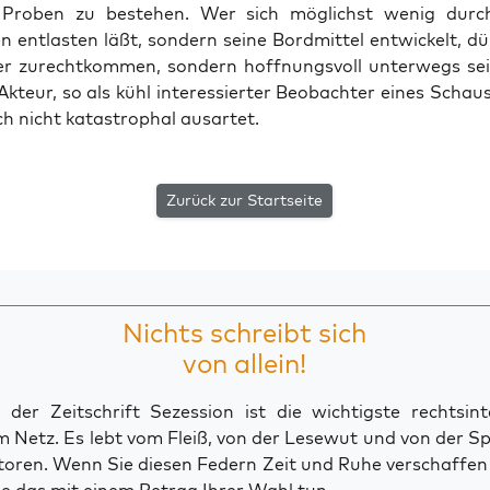
e Pro­ben zu bestehen. Wer sich mög­lichst wenig durch
 ent­las­ten läßt, son­dern sei­ne Bord­mit­tel ent­wi­ckelt, dü
er zurecht­kom­men, son­dern hoff­nungs­voll unter­wegs s
Akteur, so als kühl inter­es­sier­ter Beob­ach­ter eines Schau­
ich nicht kata­stro­phal ausartet.
Zurück zur Startseite
Nichts schreibt sich
von allein!
der Zeitschrift Sezession ist die wichtigste rechtsinte
 Netz. Es lebt vom Fleiß, von der Lesewut und von der S
toren. Wenn Sie diesen Federn Zeit und Ruhe verschaffe