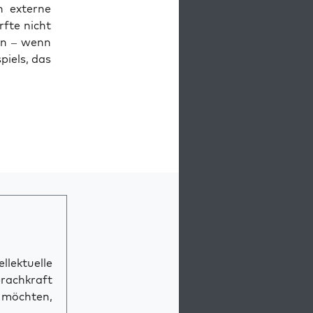
 exter­ne
rf­te nicht
ein – wenn
spiels, das
llektuelle
prachkraft
n möchten,