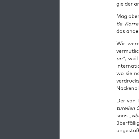
gie der an
Mag aber 
ße Kor­rek
das ande­r
Wir wer­d
ver­mut­l
on”
, weil
inter­na­
wo sie no
ver­druck
Nacken­bi
Der von I
tu­rel­len
sons
„vib
über­fäl­
ange­sto­