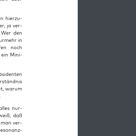
n hier­zu­
er, ja ver­
n? Wer den
nur­mehr in
f­fen noch
 ein Mini­
si­den­ten
r­ständ­nis
gt, war­um
.
alles nur­
 weiß, daß
r man ver­
reso­nanz­