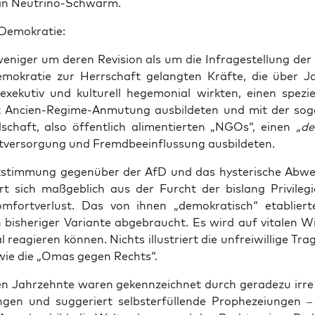
 ein Neutrino-Schwarm.
 Demokratie:
eni­ger um deren Revi­si­on als um die Infra­ge­stel­lung der 
emo­kra­tie zur Herr­schaft gelang­ten Kräf­te, die über Ja
 exe­ku­tiv und kul­tu­rell hege­mo­ni­al wirk­ten, einen spe­zi­
 Anci­en-Regime-Anmu­tung aus­bil­de­ten und mit der sog
ell­schaft, also öffent­lich ali­men­tier­ten „NGOs“, einen
„de
t­ver­sor­gung und Fremd­be­ein­flus­sung ausbildeten.
­stim­mung gegen­über der AfD und das hys­te­ri­sche Abweh
rt sich maß­geb­lich aus der Furcht der bis­lang Pri­vi­le­gi
­fort­ver­lust. Das von ihnen „demo­kra­tisch“ eta­blier­
 bis­he­ri­ger Vari­an­te abge­braucht. Es wird auf vita­len 
 reagie­ren kön­nen. Nichts illus­triert die unfrei­wil­li­ge Tra­g
h wie die „Omas gegen Rechts“.
ten Jahr­zehn­te waren gekenn­zeich­net durch gera­de­zu ir
un­gen und sug­ge­riert selbst­er­fül­len­de Pro­phe­zei­un­gen 