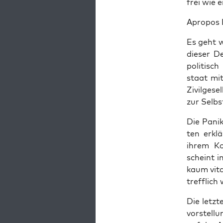
frei wie
Apro­pos
Es geht w
die­ser D
poli­tisch
staat mit
Zivil­ge­s
zur Selbs
Die Panik
ten erklä
ihrem Kom
scheint in
kaum vital
treff­lic
Die letz­
vor­stel­l