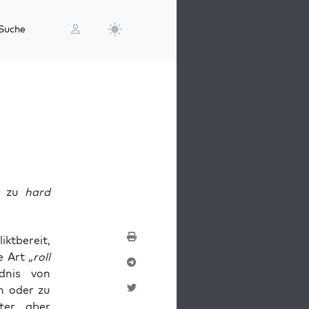
Suche
zu
hard
kt­be­reit,
ne Art
„roll
d­nis von
en oder zu
ter, aber