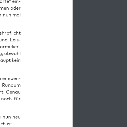
r­fe“ ein­
h­men oder
en nun mal
hr­pflicht
t und Leis­
or­mu­lier­
ung, obwohl
haupt kein
e er eben­
h. Rund­um
ert. Genau
r noch für
ie nun neu
ch ist.