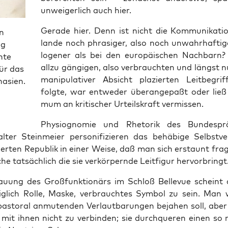
unwei­ger­lich auch hier.
Gera­de hier. Denn ist nicht die Kom­mu­ni­ka­ti­o
n
lan­de noch phra­si­ger, also noch unwahr­haf­ti­g
ig
lo­ge­ner als bei den euro­päi­schen Nach­bar
hte
all­zu gän­gi­gen, also ver­brauch­ten und längst 
ür das
mani­pu­la­ti­ver Absicht pla­zier­ten Leit­be­gri
asien.
folg­te, war ent­we­der über­an­ge­paßt oder ließ
mum an kri­ti­scher Urteils­kraft vermissen.
Phy­sio­gno­mie und Rhe­to­rik des Bun­des­prä­
ter Stein­mei­er per­so­ni­fi­zie­ren das behä­bi­ge Selbst­ve
kier­ten Repu­blik in einer Wei­se, daß man sich erstaunt fra
he tat­säch­lich die sie ver­kör­pern­de Leit­fi­gur hervorbringt
u­ung des Groß­funk­tio­närs im Schloß Bel­le­vue scheint 
g­lich Rol­le, Mas­ke, ver­brauch­tes Sym­bol zu sein. Man
as­to­ral anmu­ten­den Ver­laut­ba­run­gen beja­hen soll, abe
mit ihnen nicht zu ver­bin­den; sie durch­que­ren einen so 