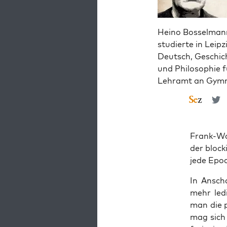
Heino Bosselman
studierte in Leipz
Deutsch, Geschic
und Philosophie f
Lehramt an Gymn
Frank-Wal­
der blo­c
jede Epo­c
In Anscha
mehr ledi
man die p
mag sich 