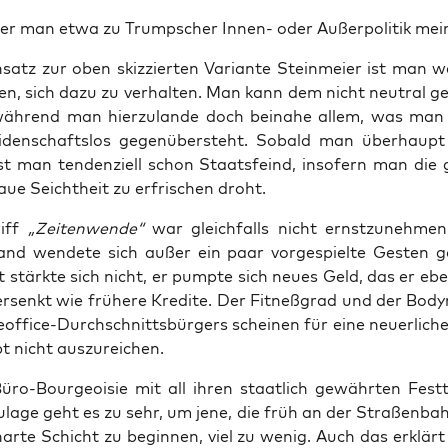
 man etwa zu Trump­scher Innen- oder Außer­po­li­tik mei
satz zur oben skiz­zier­ten Vari­an­te Stein­mei­er ist man w
n, sich dazu zu ver­hal­ten. Man kann dem nicht neu­tral g
wäh­rend man hier­zu­lan­de doch bei­na­he allem, was ma
ei­den­schafts­los gegen­über­steht. Sobald man über­haup
t man ten­den­zi­ell schon Staats­feind, inso­fern man die 
laue Seicht­heit zu erfri­schen droht.
riff
„Zei­ten­wen­de“
war gleich­falls nicht ernst­zu­neh­me
and wen­de­te sich außer ein paar vor­ge­spiel­te Ges­ten g
 stärk­te sich nicht, er pump­te sich neu­es Geld, das er ebe
r­senkt wie frü­he­re Kre­di­te. Der Fit­neß­grad und der Body­
f­fice-Durch­schnitts­bür­gers schei­nen für eine neu­er­li­c
t nicht auszureichen.
ro-Bour­geoi­sie mit all ihren staat­lich gewähr­ten Fest
u­la­ge geht es zu sehr, um jene, die früh an der Stra­ßen­bah
ar­te Schicht zu begin­nen, viel zu wenig. Auch das erklärt